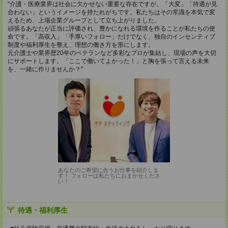
"介護・医療業界は社会に欠かせない重要な存在ですが、「大変」「待遇が見
合わない」というイメージを持たれがちです。私たちはその常識を本気で変
えるため、上場企業グループとして立ち上がりました。
頑張るあなたが正当に評価され、豊かになれる環境を作ることが私たちの使
命です。「高収入」「手厚いフォロー」だけでなく、独自のインセンティブ
制度や福利厚生を整え、理想の働き方を形にします。
元介護士や業界歴20年のベテランなど多彩なプロが集結し、現場の声を大切
にサポートします。「ここで働いてよかった！」と胸を張って言える未来
を、一緒に作りませんか？"
あなたのご希望に合うお仕事を紹介しま
す！ フォローは私たちにおまかせくださ
い！
待遇・福利厚生