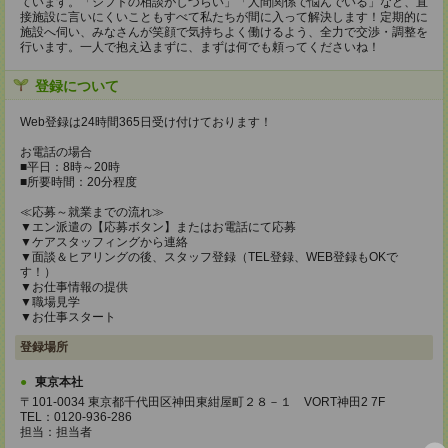
ています。「シフトの相談がしづらい」「人間関係で悩んでいる」など、直
接施設に言いにくいこともすべて私たちが間に入って解決します！定期的に
施設へ伺い、みなさんが笑顔で気持ちよく働けるよう、全力で交渉・調整を
行います。一人で抱え込まずに、まずは何でも頼ってくださいね！
登録について
Web登録は24時間365日受け付けております！
お電話の場合
■平日：8時～20時
■所要時間：20分程度
≪応募～就業までの流れ≫
▼エン派遣の【応募ボタン】またはお電話にて応募
▼ケアスタッフィングから連絡
▼面談＆ヒアリングの後、スタッフ登録（TEL登録、WEB登録もOKで
す！）
▼お仕事情報の提供
▼職場見学
▼お仕事スタート
登録場所
東京本社
〒101-0034 東京都千代田区神田東紺屋町２８－１ VORT神田2 7F
TEL：0120-936-286
担当：担当者