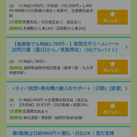
[給 与]
時給1400円／月収例：235,200円＝1,400
円×8時間×21日勤務の場合＋残業代、交通費別途支
給
気になる！
[交通費]
実費支給／当社規定あり。規定あり
[勤務地]
朽網駅から車14分
/
苅田駅から車16分
【無資格でも時給1,780円～】夜間見守りヘルパー✨
訪問介護（週1日から／夜勤専従） /Jb[アルバイト]
[給 与]
時給1,780円～
[勤務地]
福岡県福岡市西区西浦（最寄り駅：九大学
気になる！
研都市駅）
<タイパ抜群>複合機の搬入出サポート（日勤）[派遣]
[給 与]
時給1450円 ※交通費全額支給（規定あ
り） 【月収例】26.8万円（20日勤務＋残業20h）
[交通費]
交通費支給あり
気になる！
[勤務地]
東比恵駅
/
博多駅
/
福岡空港(鉄道)駅
週5勤務は日給9800円☆週払・日払OK！直行直帰