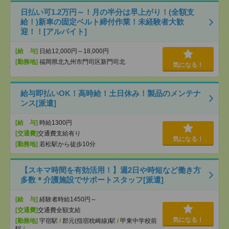
日払い可1.2万円～！月の半分は早上がり！(全額支
給！)新車の固定ベルト締付作業！未経験者大歓
迎！！[アルバイト]
[給 与]
日給12,000円～18,000円
[勤務地]
福岡県北九州市門司区新門司北
気になる！
給与即払いOK！高時給！土日休み！製品のメンテナ
ンス[派遣]
[給 与]
時給1300円
[交通費]
交通費支給有り
気になる！
[勤務地]
若松駅から徒歩10分
【スキマ時間を有効活用！】週2日や時短など働き方
多数＊介護施設でサポートスタッフ[派遣]
[給 与]
経験者時給1450円～
[交通費]
交通費全額支給
気になる！
[勤務地]
宇宿駅
/
郡元(指宿枕崎線)駅
/
甲東中学校前