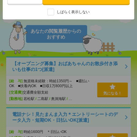
シェア
ツイート
ブックマーク
しばらく表示しない
あなたの閲覧履歴からの
おすすめ
【オープニング募集】おばあちゃんのお散歩付き添
いも仕事の1つ[派遣]
[給 与]
無資格未経験：時給1350円～ ■週払い
OK ■扶養内OK ■日収1万800円以上
[交通費]
交通費全額支給
気になる！
[勤務地]
若松駅
/
二島駅
/
奥洞海駅
/
…
電話ナシ！見たまんま入力＊エントリーシートのデ
ータ入力・短期OK・日払いOK[派遣]
[給 与]
時給1600円 ＊日払いOK