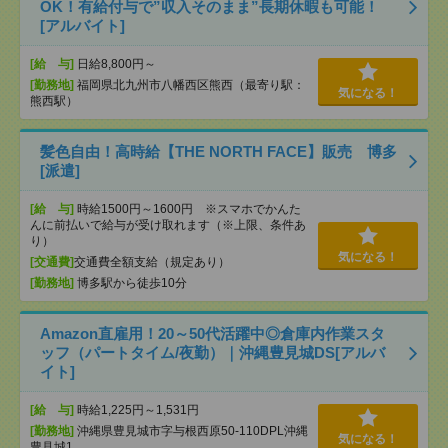
OK！有給付与で”収入そのまま”長期休暇も可能！
[アルバイト]
[給 与]
日給8,800円～
[勤務地]
福岡県北九州市八幡西区熊西（最寄り駅：
気になる！
熊西駅）
髪色自由！高時給【THE NORTH FACE】販売 博多
[派遣]
[給 与]
時給1500円～1600円 ※スマホでかんた
んに前払いで給与が受け取れます（※上限、条件あ
り）
気になる！
[交通費]
交通費全額支給（規定あり）
[勤務地]
博多駅から徒歩10分
Amazon直雇用！20～50代活躍中◎倉庫内作業スタ
ッフ（パートタイム/夜勤）｜沖縄豊見城DS[アルバ
イト]
[給 与]
時給1,225円～1,531円
[勤務地]
沖縄県豊見城市字与根西原50-110DPL沖縄
気になる！
豊見城1