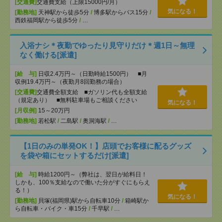
[交通費]
交通費支給（上限15000円/月）
気になる！
[勤務地]
天神駅から徒歩5分
/
博多駅からバス15分
/
西鉄福岡駅から徒歩5分
/
…
入浴ナシ＊夜勤でゆったり見守りだけ＊週1日～無理
なく働ける[派遣]
[給 与]
日収2.4万円～（日勤時給1500円） ■月
収例19.4万円～（夜勤月8回勤務の場合）
[交通費]
交通費全額支給 ■ガソリン代も全額支給
（規定あり） ■無料駐車場もご相談ください
気になる！
[月収例]
15～20万円
[勤務地]
若松駅
/
二島駅
/
奥洞海駅
/
…
【1日のみの単発OK！】店頭でお客様に配るグッズ
を袋や箱にセットするだけ[派遣]
[給 与]
時給1200円～（弊社は、翌日が給料日！
しかも、100％支給なので働いた分がすぐにもらえ
る！）
気になる！
[勤務地]
貝塚(福岡県)駅から自転車10分
/
箱崎駅か
ら自転車・バイク・車15分
/
千早駅
/
…