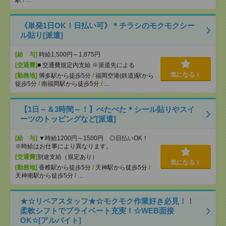
駅
/
…
《単発1日OK！日払い可》＊チラシのモクモクシー
ル貼り[派遣]
[給 与]
時給1,500円～1,875円
[交通費]
■ 交通費規定内支給 ※派遣先による
気になる！
[勤務地]
博多駅から徒歩5分
/
福岡空港(鉄道)駅から
徒歩5分
/
南福岡駅から徒歩5分
/
…
【1日～＆3時間～！】ぺたぺた＊シール貼りやスイ
ーツのトッピングなど[派遣]
[給 与]
▼時給1200円～1500円 ◎日払いOK！
※時給はお仕事により異なります。
[交通費]
別途支給（規定あり）
気になる！
[勤務地]
香椎駅から徒歩5分
/
天神駅から徒歩5分
/
天神南駅から徒歩5分
/
…
★☆リペアスタッフ★☆モクモク作業好き必見！！
柔軟シフトでプライベート充実！☆WEB面接
OK☆[アルバイト]