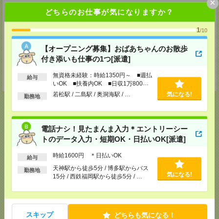
×
熊本支店
どちらのお仕事が気になりますか？
〒860-0805 熊本県熊本市中央区桜町2-37 錦桜町ビル8F-A
TEL：0120-936-286
1
/10
担当：担当者
北九州支店
【オープニング募集】おばあちゃんのお散歩
〒802-0005 福岡県北九州市小倉北区堺町２－１－１ 角田ビル小倉 ７０７
付き添いも仕事の1つ[派遣]
号室
TEL：0120-936-286
無資格未経験：時給1350円～ ■週払
給与
担当：担当者
いOK ■扶養内OK ■日収1万800円
以上
若松駅 / 二島駅 / 奥洞海駅 / …
気になる!
勤務地
電話ナシ！見たまんま入力＊エントリーシー
応募ページへ
トのデータ入力・短期OK・日払いOK[派遣]
時給1600円 ＊日払いOK
給与
気になる！
電話応募
天神駅から徒歩5分 / 博多駅からバス
勤務地
気になる!
15分 / 西鉄福岡駅から徒歩5分 / …
メール
LINE
で送る
で送る
スキップ
どちらも気になる！