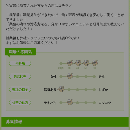
＼実際に就業された方からの声はコチラ／
「就業前に職場見学ができたので、働く環境が確認でき安心して働くことが
できました！」
「業務の流れや対応方法を、分かりやすいマニュアルと研修制度で教えてい
ただけました！」
就業後も弊社スタッフにいつでも相談OKです！
まずはお気軽にご応募ください！
職場の雰囲気
年齢層
20代
30
40
50
60
男女比率
女性
男性
職場の様子
活気あり
しずか
仕事の仕方
テキパキ
コツコツ
募集情報