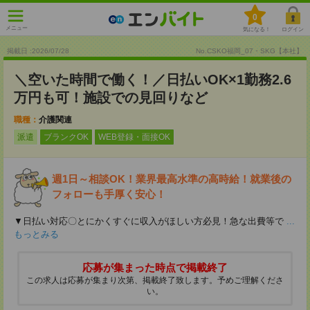
0
メニュー
気になる！
ログイン
掲載日 :2026
/
07
/
28
No.CSKO福岡_07・SKG【本社】
＼空いた時間で働く！／日払いOK×1勤務2.6
万円も可！施設での見回りなど
職種：
介護関連
派遣
ブランクOK
WEB登録・面接OK
週1日～相談OK！業界最高水準の高時給！就業後の
フォローも手厚く安心！
▼日払い対応〇とにかくすぐに収入がほしい方必見！急な出費等で
...
もっとみる
応募が集まった時点で掲載終了
この求人は応募が集まり次第、掲載終了致します。予めご理解くださ
い。