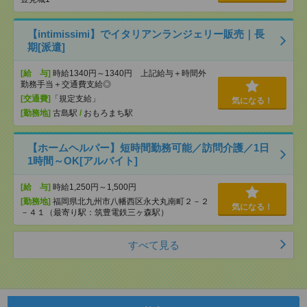
【intimissimi】でイタリアンランジェリー販売｜長
期[派遣]
[給 与]
時給1340円～1340円 上記給与＋時間外
勤務手当＋交通費支給◎
[交通費]
「規定支給」
気になる！
[勤務地]
古島駅
/
おもろまち駅
【ホームヘルパー】短時間勤務可能／訪問介護／1日
1時間～OK[アルバイト]
[給 与]
時給1,250円～1,500円
[勤務地]
福岡県北九州市八幡西区永犬丸南町２－２
気になる！
－４１（最寄り駅：筑豊電鉄三ヶ森駅）
すべて見る