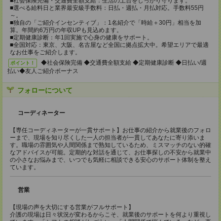
■社会保険完備・交通費全額支給：生活の土台をしっかり守ります。
■選べる給料日と業界最安級手数料：日払・週払・月払対応。手数料55円
～。
■独自の「ご紹介インセンティブ」：1名紹介で「時給＋30円」相当を加
算。年間約6万円の年収UPも見込めます。
■定期健康診断：年1回実施で心身の健康をサポート。
■全国対応：東京、大阪、名古屋など全国に拠点拡大中。希望エリアで最適
なお仕事をご紹介します。
◆社会保険完備 ◆交通費全額支給 ◆定期健康診断 ◆日払い/週
ポイント！
払い◆友人ご紹介ボーナス
フォローについて
コーディネーター
【専任コーディネーターが一貫サポート】お仕事の紹介から就業後のフォロ
ーまで、現場を知り尽くした一人の担当者が一貫してあなたに寄り添いま
す。職場の雰囲気や人間関係まで熟知しているため、ミスマッチのない的確
なアドバイスが可能。定期的な対話を通じて、お仕事探しの不安から就業中
の小さなお悩みまで、いつでも気軽に相談できる安心のサポート体制を整え
ています。
営業
【現場の声を大切にする営業がフルサポート】
介護の現場は日々状況が変わるからこそ、就業後のサポートを何より重視し