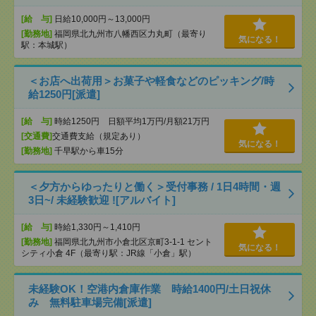
[給 与]
日給10,000円～13,000円
[勤務地]
福岡県北九州市八幡西区力丸町（最寄り
気になる！
駅：本城駅）
＜お店へ出荷用＞お菓子や軽食などのピッキング/時
給1250円[派遣]
[給 与]
時給1250円 日額平均1万円/月額21万円
[交通費]
交通費支給（規定あり）
気になる！
[勤務地]
千早駅から車15分
＜夕方からゆったりと働く＞受付事務 / 1日4時間・週
3日~/ 未経験歓迎 ![アルバイト]
[給 与]
時給1,330円～1,410円
[勤務地]
福岡県北九州市小倉北区京町3-1-1 セント
気になる！
シティ小倉 4F（最寄り駅：JR線「小倉」駅）
未経験OK！空港内倉庫作業 時給1400円/土日祝休
み 無料駐車場完備[派遣]