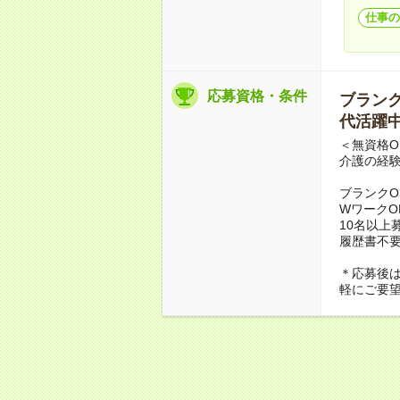
仕事の
応募資格・条件
ブランクO
代活躍中
＜無資格O
介護の経
ブランクO
WワークO
10名以上
履歴書不
＊応募後
軽にご要