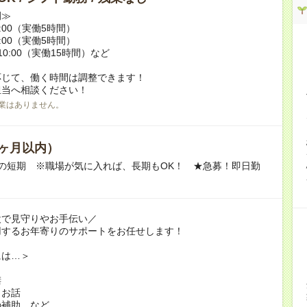
例≫
15:00（実働5時間）
17:00（実働5時間）
翌10:00（実働15時間）など
応じて、働く時間は調整できます！
担当へ相談ください！
業はありません。
ヶ月以内）
の短期 ※職場が気に入れば、長期もOK！ ★急募！即日勤
設で見守りやお手伝い／
用するお年寄りのサポートをお任せします！
には…＞
膳
とお話
の補助 など