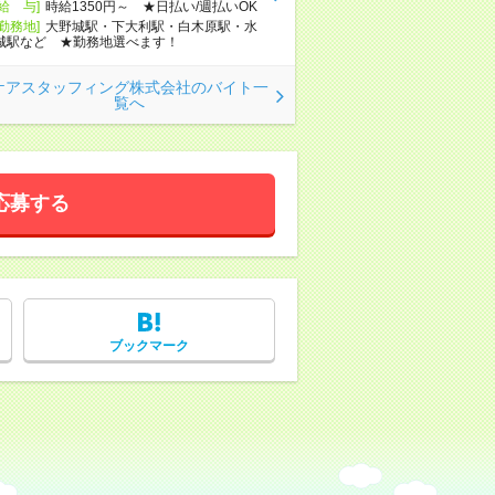
[給 与]
時給1350円～ ★日払い/週払いOK
[勤務地]
大野城駅・下大利駅・白木原駅・水
城駅など ★勤務地選べます！
ケアスタッフィング株式会社のバイト一
覧へ
応募する
ブックマーク