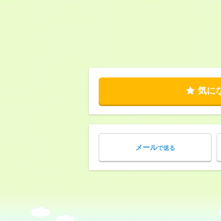
気に
メール
で送る