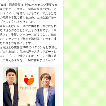
"介護・医療業界は社会に欠かせない重要な存
在ですが、「大変」「待遇が見合わない」と
いうイメージを持たれがちです。私たちはそ
の常識を本気で変えるため、上場企業グルー
プとして立ち上がりました。
頑張るあなたが正当に評価され、豊かになれ
る環境を作ることが私たちの使命です。「高
収入」「手厚いフォロー」だけでなく、独自
のインセンティブ制度や福利厚生を整え、理
想の働き方を形にします。
元介護士や業界歴20年のベテランなど多彩な
プロが集結し、現場の声を大切にサポートし
ます。「ここで働いてよかった！」と胸を張
って言える未来を、一緒に作りませんか？"