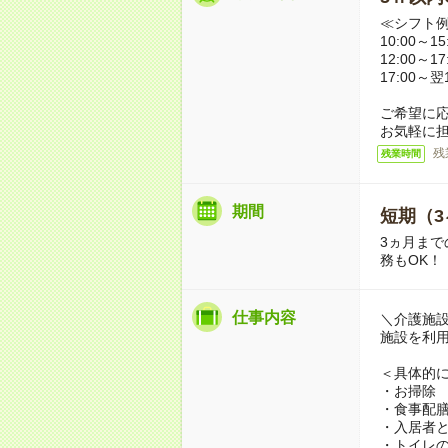
≪シフト
10:00～
12:00～
17:00～
ご希望に
お気軽に
残
残業時間
期間
短期（3
3ヵ月まで
務もOK！
仕事内容
＼介護施
施設を利
＜具体的
・お掃除
・食事配
・入居者
・トイレ