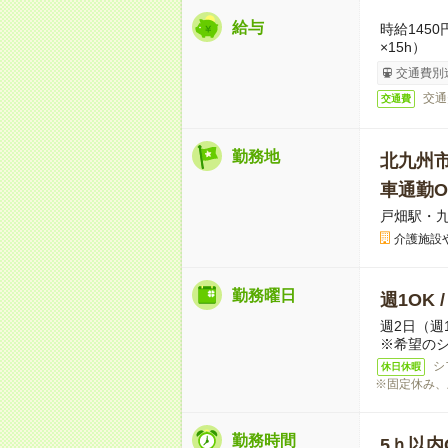
給与
時給145
×15h）
交通費別
交通
交通費
勤務地
北九州
車通勤O
戸畑駅・
介護施設
勤務曜日
週1OK 
週2日（週
※希望の
シ
休日休暇
※固定休み、
勤務時間
5ｈ以内O