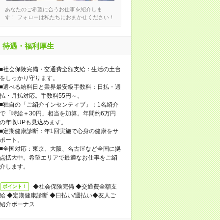
あなたのご希望に合うお仕事を紹介しま
す！ フォローは私たちにおまかせください！
待遇・福利厚生
■社会保険完備・交通費全額支給：生活の土台
をしっかり守ります。
■選べる給料日と業界最安級手数料：日払・週
払・月払対応。手数料55円～。
■独自の「ご紹介インセンティブ」：1名紹介
で「時給＋30円」相当を加算。年間約6万円
の年収UPも見込めます。
■定期健康診断：年1回実施で心身の健康をサ
ポート。
■全国対応：東京、大阪、名古屋など全国に拠
点拡大中。希望エリアで最適なお仕事をご紹
介します。
◆社会保険完備 ◆交通費全額支
ポイント！
給 ◆定期健康診断 ◆日払い/週払い◆友人ご
紹介ボーナス