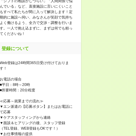
「シフトの相談がしづらい」「人間関係で悩
んでいる」など、直接施設に言いにくいこと
もすべて私たちが間に入って解決します！定
期的に施設へ伺い、みなさんが笑顔で気持ち
よく働けるよう、全力で交渉・調整を行いま
す。一人で抱え込まずに、まずは何でも頼っ
てくださいね！
登録について
Web登録は24時間365日受け付けておりま
す！
お電話の場合
■平日：8時～20時
■所要時間：20分程度
≪応募～就業までの流れ≫
▼エン派遣の【応募ボタン】またはお電話に
て応募
▼ケアスタッフィングから連絡
▼面談＆ヒアリングの後、スタッフ登録
（TEL登録、WEB登録もOKです！）
▼お仕事情報の提供