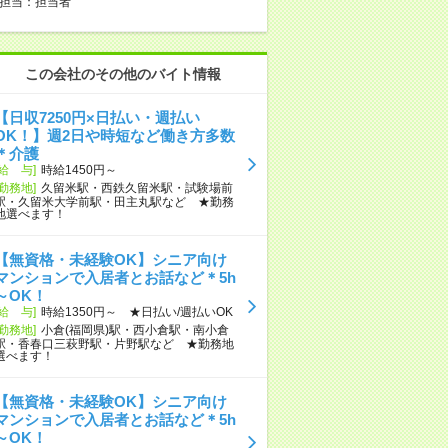
担当：担当者
この会社のその他のバイト情報
【日収7250円×日払い・週払い
OK！】週2日や時短など働き方多数
＊介護
[給 与]
時給1450円～
[勤務地]
久留米駅・西鉄久留米駅・試験場前
駅・久留米大学前駅・田主丸駅など ★勤務
地選べます！
【無資格・未経験OK】シニア向け
マンションで入居者とお話など＊5h
～OK！
[給 与]
時給1350円～ ★日払い/週払いOK
[勤務地]
小倉(福岡県)駅・西小倉駅・南小倉
駅・香春口三萩野駅・片野駅など ★勤務地
選べます！
【無資格・未経験OK】シニア向け
マンションで入居者とお話など＊5h
～OK！