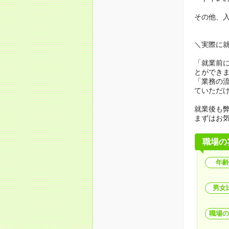
その他、
＼実際に
「就業前
とができ
「業務の
ていただ
就業後も弊
まずはお
職場の
年齢
男女
職場の