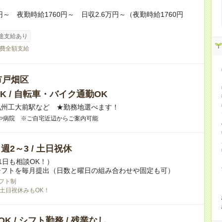
0円～ 夜勤時給1760円～ 日収2.6万円～（夜勤時給1760円
途支給あり
費全額支給
市戸畑区
K / 自転車・バイク通勤OK
九州工大前駅など ★勤務地選べます！
や病院 ※ご自宅近辺からご案内可能
/ 週2～3 / 土日祝休
1日も相談OK！）
シフトを毎月提出（日数と曜日の組み合わせや固定も可）
フト制
土日祝休みもOK！
K / シフト勤務 / 残業なし