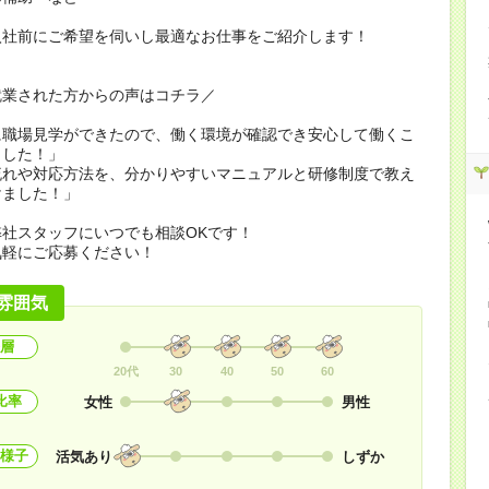
入社前にご希望を伺いし最適なお仕事をご紹介します！
就業された方からの声はコチラ／
に職場見学ができたので、働く環境が確認でき安心して働くこ
ました！」
流れや対応方法を、分かりやすいマニュアルと研修制度で教え
けました！」
社スタッフにいつでも相談OKです！
気軽にご応募ください！
雰囲気
層
20代
30
40
50
60
比率
女性
男性
様子
活気あり
しずか