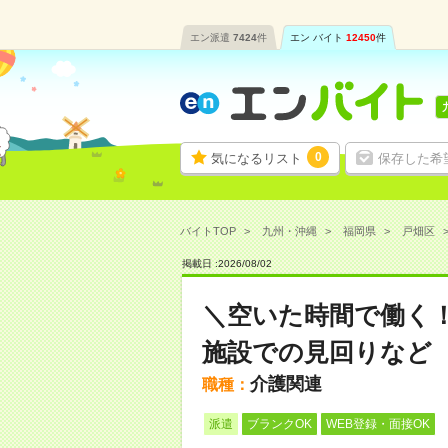
エン派遣
7424
件
エン バイト
12450
件
0
気になるリスト
保存した希
バイトTOP
九州・沖縄
福岡県
戸畑区
掲載日 :
2026
/
08
/
02
＼空いた時間で働く！
施設での見回りなど
介護関連
職種：
派遣
ブランクOK
WEB登録・面接OK