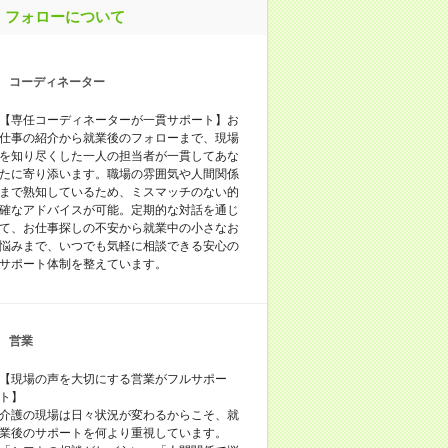
フォローについて
コーディネーター
【専任コーディネーターが一貫サポート】お
仕事の紹介から就業後のフォローまで、現場
を知り尽くした一人の担当者が一貫してあな
たに寄り添います。職場の雰囲気や人間関係
まで熟知しているため、ミスマッチのない的
確なアドバイスが可能。定期的な対話を通じ
て、お仕事探しの不安から就業中の小さなお
悩みまで、いつでも気軽に相談できる安心の
サポート体制を整えています。
営業
【現場の声を大切にする営業がフルサポー
ト】
介護の現場は日々状況が変わるからこそ、就
業後のサポートを何より重視しています。