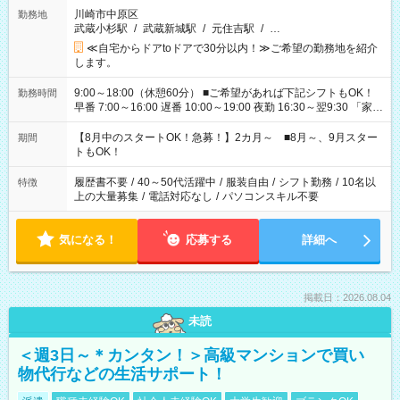
川崎市中原区
勤務地
武蔵小杉駅
/
武蔵新城駅
/
元住吉駅
/
…
≪自宅からドアtoドアで30分以内！≫ご希望の勤務地を紹介
します。
9:00～18:00（休憩60分） ■ご希望があれば下記シフトもOK！
勤務時間
早番 7:00～16:00 遅番 10:00～19:00 夜勤 16:30～翌9:30 「家族
と休みを合わせたい」 「余裕を持って夕飯の準備がしたい」
「できれば残業はしたくない」 など、ご希望を教えてください
【8月中のスタートOK！急募！】2カ月～ ■8月～、9月スター
期間
ね。 ※Wワーク希望の方へ 今ご覧のお仕事で希望する勤務時間
トもOK！
と、もう1つのお仕事の勤務時間。 合計で週40時間を超える場
合は応募できません。
履歴書不要
/
40～50代活躍中
/
服装自由
/
シフト勤務
/
10名以
特徴
上の大量募集
/
電話対応なし
/
パソコンスキル不要
気になる！
応募する
詳細へ
掲載日：2026.08.04
未読
＜週3日～＊カンタン！＞高級マンションで買い
物代行などの生活サポート！