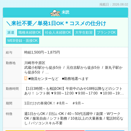
掲載日：2026.08.02
未読
＼来社不要／単発1日OK＊コスメの仕分け
派遣
職種未経験OK
社会人未経験OK
大学生歓迎
ブランクOK
WEB登録・面接OK
時給1,500円～1,875円
給与
川崎市中原区
勤務地
武蔵小杉駅から徒歩5分
/
元住吉駅から徒歩5分
/
新丸子駅か
ら徒歩5分
/
…
■物流センターなど ■勤務地選べます
【1日3時間～も相談OK!】午前中のみや18時以降などのシフト
勤務時間
あり！ シフト例 ▼9:00～12:00 ▼9:00～17:00 ▼10:00～19:00
▼18:00～21:00
1日だけの単発OK！＃8月～ ＃9月～
期間
週1日からOK
/
日払いOK
/
40～50代活躍中
/
副業・Wワーク
特徴
OK
/
服装自由
/
シフト勤務
/
10名以上の大量募集
/
電話対応な
し
/
パソコンスキル不要