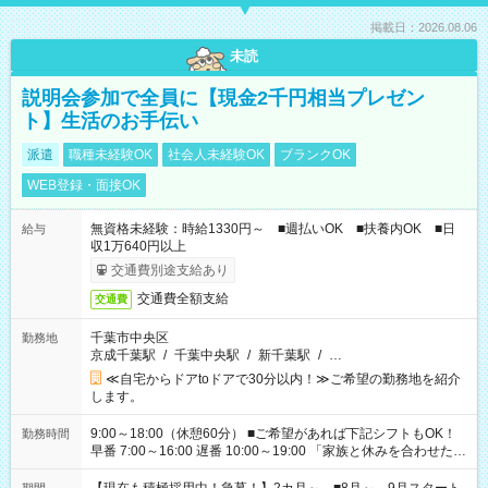
掲載日：2026.08.06
未読
説明会参加で全員に【現金2千円相当プレゼン
ト】生活のお手伝い
派遣
職種未経験OK
社会人未経験OK
ブランクOK
WEB登録・面接OK
無資格未経験：時給1330円～ ■週払いOK ■扶養内OK ■日
給与
収1万640円以上
交通費別途支給あり
交通費全額支給
交通費
千葉市中央区
勤務地
京成千葉駅
/
千葉中央駅
/
新千葉駅
/
…
≪自宅からドアtoドアで30分以内！≫ご希望の勤務地を紹介
します。
9:00～18:00（休憩60分） ■ご希望があれば下記シフトもOK！
勤務時間
早番 7:00～16:00 遅番 10:00～19:00 「家族と休みを合わせた
い」 「余裕を持って夕飯の準備がしたい」 「できれば残業はし
たくない」 など、ご希望を教えてくださいね。 ※Wワーク希望