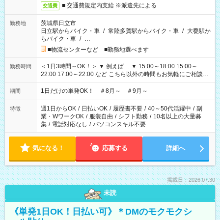
■ 交通費規定内支給 ※派遣先による
交通費
茨城県日立市
勤務地
日立駅からバイク・車
/
常陸多賀駅からバイク・車
/
大甕駅か
らバイク・車
/
…
■物流センターなど ■勤務地選べます
＜1日3時間～OK！＞ ▼ 例えば… ▼ 15:00～18:00 15:00～
勤務時間
22:00 17:00～22:00 など こちら以外の時間もお気軽にご相談く
ださい！
1日だけの単発OK！ ＃8月～ ＃9月～
期間
週1日からOK
/
日払いOK
/
履歴書不要
/
40～50代活躍中
/
副
特徴
業・WワークOK
/
服装自由
/
シフト勤務
/
10名以上の大量募
集
/
電話対応なし
/
パソコンスキル不要
気になる！
応募する
詳細へ
掲載日：2026.07.30
未読
《単発1日OK！日払い可》＊DMのモクモクシ