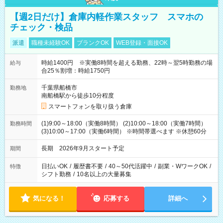
【週2日だけ】倉庫内軽作業スタッフ スマホの
チェック・検品
派遣
職種未経験OK
ブランクOK
WEB登録・面接OK
時給1400円 ※実働8時間を超える勤務、22時～翌5時勤務の場
給与
合25％割増：時給1750円
千葉県船橋市
勤務地
南船橋駅から徒歩10分程度
スマートフォンを取り扱う倉庫
(1)9:00～18:00（実働8時間） (2)10:00～18:00（実働7時間）
勤務時間
(3)10:00～17:00（実働6時間） ※時間帯選べます ※休憩60分
長期 2026年9月スタート予定
期間
日払いOK
/
履歴書不要
/
40～50代活躍中
/
副業・WワークOK
/
特徴
シフト勤務
/
10名以上の大量募集
気になる！
応募する
詳細へ