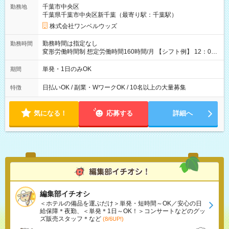
ATMから 日払い分を引き落とせます！ 【試用期間】試用期間
千葉市中央区
勤務地
なし
千葉県千葉市中央区新千葉（最寄り駅：千葉駅）
株式会社ワンベルウッズ
勤務時間は指定なし
勤務時間
変形労働時間制 想定労働時間160時間/月 【シフト例】 12：00
～22：00
単発・1日のみOK
期間
日払いOK / 副業・WワークOK / 10名以上の大量募集
特徴
気になる！
応募する
詳細へ
編集部イチオシ
＜ホテルの備品を運ぶだけ＞単発・短時間～OK／安心の日
給保障＊夜勤、＜単発＊1日～OK！＞コンサートなどのグッ
ズ販売スタッフ＊など
(8/6UP!)