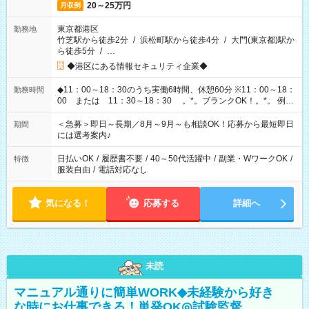
20～25万円
月収例
東京都港区
勤務地
竹芝駅から徒歩2分
/
浜松町駅から徒歩4分
/
大門(東京都)駅か
ら徒歩5分
/
…
◆港区にある情報セキュリティ企業◆
◆11：00～18：30のうち実働6時間、休憩60分 ※11：00～18：
勤務時間
00 または 11：30～18：30 。*。ブランクOK！。*。 例え
ば前職が、 在宅/財団法人/事務/コールセンター/受付/販売/カフェ
スタッフ スイーツ販売/ホテルフロント/化粧品販売/など 様々な
＜急募＞即日～長期／8月～9月～も相談OK！応募から最短即日
期間
業界から入社して活躍されています♪
には選考案内♪
日払いOK
/
履歴書不要
/
40～50代活躍中
/
副業・WワークOK
/
特徴
服装自由
/
電話対応なし
気になる！
応募する
詳細へ
未読
マニュアル通りに簡単WORK◆未経験から好き
な時にお仕事できる！単発OK◎試験監督