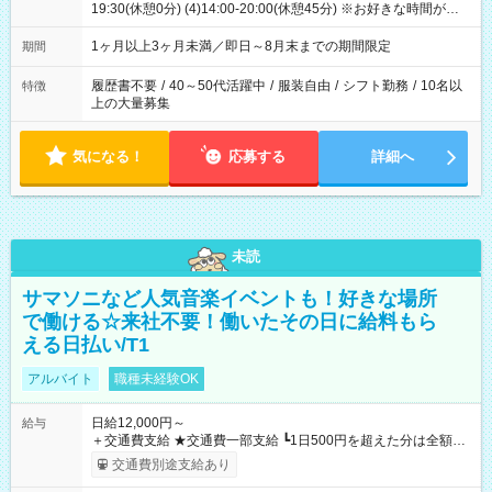
19:30(休憩0分) (4)14:00-20:00(休憩45分) ※お好きな時間が選べ
ます
1ヶ月以上3ヶ月未満／即日～8月末までの期間限定
期間
履歴書不要
/
40～50代活躍中
/
服装自由
/
シフト勤務
/
10名以
特徴
上の大量募集
気になる！
応募する
詳細へ
未読
サマソニなど人気音楽イベントも！好きな場所
で働ける☆来社不要！働いたその日に給料もら
える日払い/T1
アルバイト
職種未経験OK
日給12,000円～
給与
＋交通費支給 ★交通費一部支給 ┗1日500円を超えた分は全額支
給！ ※往復500円以内の方は自己負担となります ★日払いOK！
交通費別途支給あり
（規定あり） ┗働いたその日に現金GET♪ お仕事後はコンビニ