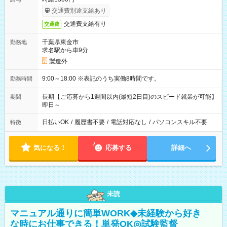
交通費別途支給あり
交通費支給有り
交通費
千葉県東金市
勤務地
求名駅から車9分
製造外
9:00～18:00 ※表記のうち実働8時間です。
勤務時間
長期【ご応募から1週間以内(最短2日目)のスピード就業が可能】
期間
即日～
日払いOK
/
履歴書不要
/
電話対応なし
/
パソコンスキル不要
特徴
気になる！
応募する
詳細へ
未読
マニュアル通りに簡単WORK◆未経験から好き
な時にお仕事できる！単発OK◎試験監督