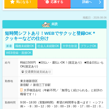
気になる！
応募する
詳細へ
掲載日：2026.08.06
未読
短時間シフトあり！WEBでサクッと登録OK＊
クッキーなどの仕分け
派遣
職種未経験OK
社会人未経験OK
大学生歓迎
ブランクOK
WEB登録・面接OK
時給1500円 ■日払い・週払いOK！(規定あり) ■現金日払いも
給与
OK(規定あり)
交通費別途支給あり
東京都新宿区
勤務地
新宿駅
/
新宿三丁目駅
大手物流会社（年齢不問／「無理なく続けられる」と好評の
職場です！）
9:00～18:00（実動8時間） 希望の時間帯を選べます！ ＜シフト
勤務時間
例＞ ・8：30～12：00 ・10：00～19：00 ・17：00～22：00