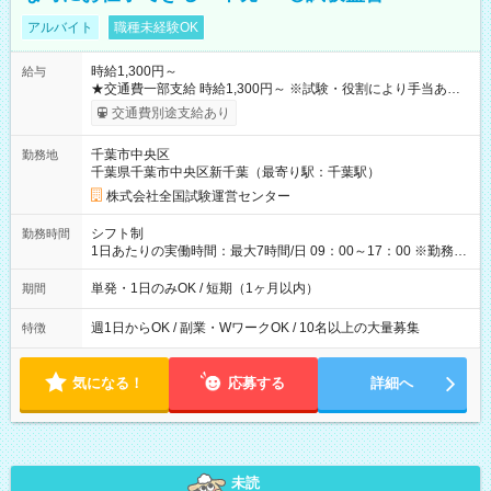
アルバイト
職種未経験OK
時給1,300円～
給与
★交通費一部支給 時給1,300円～ ※試験・役割により手当あり
※勤務回数により昇給あり 【即給（前払い）オプションあ
交通費別途支給あり
り！】 希望される場合、勤務から1週間ほどで給与の一部を受け
取れます。 ※手数料418円がかかります。 【過去試験日の収入
千葉市中央区
勤務地
例】 ・河合塾模擬試験 8:30～17:30（休憩1時間） 時給1,300円
千葉県千葉市中央区新千葉（最寄り駅：千葉駅）
×8時間＝日収10,400円＋交通費 ※当日の役割により時給＋100
円の場合あり ・国家試験 7:00～13:30（休憩なし） 時給1,300
株式会社全国試験運営センター
円（役割手当＋100円）×6時間＝日収8,400円＋交通費 【試用期
間】試用期間なし
シフト制
勤務時間
1日あたりの実働時間：最大7時間/日 09：00～17：00 ※勤務時
間は 試験により異なります。
単発・1日のみOK / 短期（1ヶ月以内）
期間
週1日からOK / 副業・WワークOK / 10名以上の大量募集
特徴
気になる！
応募する
詳細へ
未読