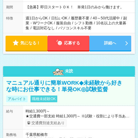
・13：00～22：00 ・22：00～翌6：00 など
【急募】即日スタートＯＫ！ 単発1日のみから働けます。
期間
週1日からOK
/
日払いOK
/
履歴書不要
/
40～50代活躍中
/
副
特徴
業・WワークOK
/
服装自由
/
シフト勤務
/
10名以上の大量募
集
/
電話対応なし
/
パソコンスキル不要
気になる！
応募する
詳細へ
未読
マニュアル通りに簡単WORK◆未経験から好き
な時にお仕事できる！単発OK◎試験監督
アルバイト
職種未経験OK
時給1,300円～
給与
★交通費一部支給 時給1,300円～ ※試験・役割により手当あり
※勤務回数により昇給あり 【即給（前払い）オプションあ
交通費別途支給あり
り！】 希望される場合、勤務から1週間ほどで給与の一部を受け
取れます。 ※手数料418円がかかります。 【過去試験日の収入
千葉県船橋市
勤務地
例】 ・河合塾模擬試験 8:30～17:30（休憩1時間） 時給1,300円