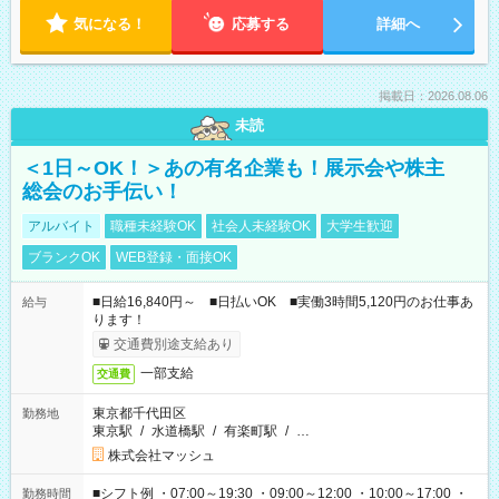
気になる！
応募する
詳細へ
掲載日：2026.08.06
未読
＜1日～OK！＞あの有名企業も！展示会や株主
総会のお手伝い！
アルバイト
職種未経験OK
社会人未経験OK
大学生歓迎
ブランクOK
WEB登録・面接OK
■日給16,840円～ ■日払いOK ■実働3時間5,120円のお仕事あ
給与
ります！
交通費別途支給あり
一部支給
交通費
東京都千代田区
勤務地
東京駅
/
水道橋駅
/
有楽町駅
/
…
株式会社マッシュ
■シフト例 ・07:00～19:30 ・09:00～12:00 ・10:00～17:00 ・
勤務時間