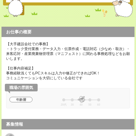
お仕事の概要
【大手建設会社での事務】
・トラック受付業務・データ入力・伝票作成・電話対応（少なめ・取次）・
来客応対・産業廃棄物管理票（マニフェスト）に関わる事務処理などをお願
いします。
【仕事内容補足】
事務経験浅くてもPCスキルは入力や修正ができればOK！
コミュニケーションを大切にしている会社です
職場の雰囲気
年齢層
20代
30
40
50
60
募集情報