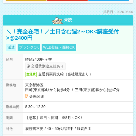
掲載日：2026.08.06
未読
＼！完全在宅！／土日含む週2～OK<講座受付
>@2400円
派遣
ブランクOK
WEB登録・面接OK
時給2400円＋交
給与
交通費別途支給あり
交通費実費支給（当社規定あり）
交通費
東京都港区
勤務地
田町(東京都)駅から徒歩4分
/
三田(東京都)駅から徒歩7分
金融関連
8:30～12:30
勤務時間
【急募】即日～長期 ※8月～OK！
期間
履歴書不要
/
40～50代活躍中
/
服装自由
特徴