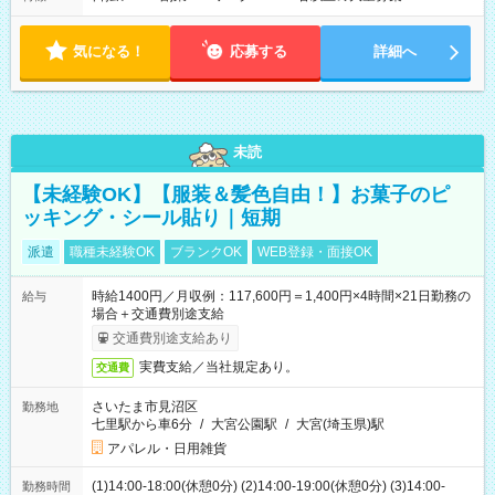
気になる！
応募する
詳細へ
未読
【未経験OK】【服装＆髪色自由！】お菓子のピ
ッキング・シール貼り｜短期
派遣
職種未経験OK
ブランクOK
WEB登録・面接OK
時給1400円／月収例：117,600円＝1,400円×4時間×21日勤務の
給与
場合＋交通費別途支給
交通費別途支給あり
実費支給／当社規定あり。
交通費
さいたま市見沼区
勤務地
七里駅から車6分
/
大宮公園駅
/
大宮(埼玉県)駅
アパレル・日用雑貨
(1)14:00-18:00(休憩0分) (2)14:00-19:00(休憩0分) (3)14:00-
勤務時間