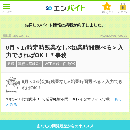
0
メニュー
気になる！
ログイン
お探しのバイト情報は掲載が終了しました。
掲載日 :2026
/
07
/
11
No.ADCA01466255
9月＜17時定時残業なし×始業時間選べる＞入
力できればOK！＊事務
派遣
職種未経験OK
WEB登録・面接OK
9月＜17時定時残業なし×始業時間選べる＞入力でき
ればOK！
40代～50代活躍中！*＼業界経験不問！キレイなオフィスで環
...もっ
とみる
あなたの閲覧履歴からのオススメ