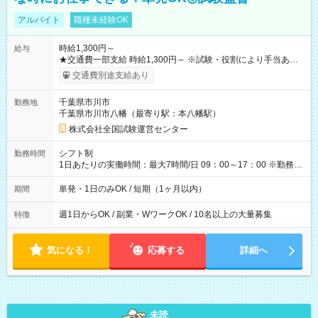
アルバイト
職種未経験OK
時給1,300円～
給与
★交通費一部支給 時給1,300円～ ※試験・役割により手当あり
※勤務回数により昇給あり 【即給（前払い）オプションあ
交通費別途支給あり
り！】 希望される場合、勤務から1週間ほどで給与の一部を受け
取れます。 ※手数料418円がかかります。 【過去試験日の収入
千葉県市川市
勤務地
例】 ・河合塾模擬試験 8:30～17:30（休憩1時間） 時給1,300円
千葉県市川市八幡（最寄り駅：本八幡駅）
×8時間＝日収10,400円＋交通費 ※当日の役割により時給＋100
円の場合あり ・国家試験 7:00～13:30（休憩なし） 時給1,300
株式会社全国試験運営センター
円（役割手当＋100円）×6時間＝日収8,400円＋交通費 【試用期
間】試用期間なし
シフト制
勤務時間
1日あたりの実働時間：最大7時間/日 09：00～17：00 ※勤務時
間は 試験により異なります。
単発・1日のみOK / 短期（1ヶ月以内）
期間
週1日からOK / 副業・WワークOK / 10名以上の大量募集
特徴
気になる！
応募する
詳細へ
未読