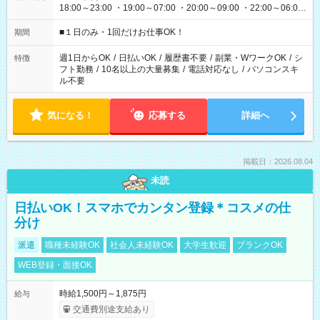
18:00～23:00 ・19:00～07:00 ・20:00～09:00 ・22:00～06:00
etc ★最短で3時間で5,120円のお仕事から 15時間で2万円近く稼
げるお仕事も！ ご希望のお時間に合わせてご紹介！ ※シフトは
■１日のみ・1回だけお仕事OK！
期間
現場によって異なります。 ※勿論、休憩時間はあるのでご安心
ください！
週1日からOK
/
日払いOK
/
履歴書不要
/
副業・WワークOK
/
シ
特徴
フト勤務
/
10名以上の大量募集
/
電話対応なし
/
パソコンスキ
ル不要
気になる！
応募する
詳細へ
掲載日：2026.08.04
未読
日払いOK！スマホでカンタン登録＊コスメの仕
分け
派遣
職種未経験OK
社会人未経験OK
大学生歓迎
ブランクOK
WEB登録・面接OK
時給1,500円～1,875円
給与
交通費別途支給あり