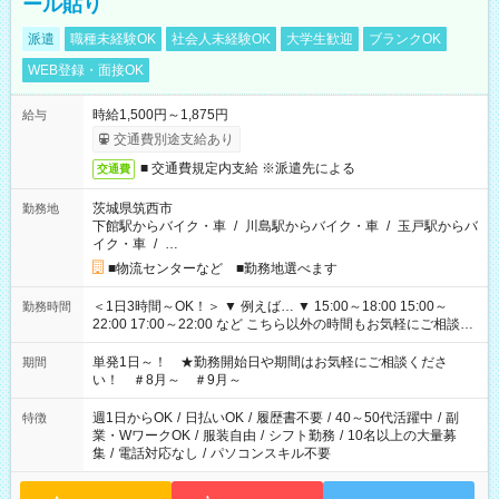
ール貼り
派遣
職種未経験OK
社会人未経験OK
大学生歓迎
ブランクOK
WEB登録・面接OK
時給1,500円～1,875円
給与
交通費別途支給あり
■ 交通費規定内支給 ※派遣先による
交通費
茨城県筑西市
勤務地
下館駅からバイク・車
/
川島駅からバイク・車
/
玉戸駅からバ
イク・車
/
…
■物流センターなど ■勤務地選べます
＜1日3時間～OK！＞ ▼ 例えば… ▼ 15:00～18:00 15:00～
勤務時間
22:00 17:00～22:00 など こちら以外の時間もお気軽にご相談く
ださい！
単発1日～！ ★勤務開始日や期間はお気軽にご相談くださ
期間
い！ ＃8月～ ＃9月～
週1日からOK
/
日払いOK
/
履歴書不要
/
40～50代活躍中
/
副
特徴
業・WワークOK
/
服装自由
/
シフト勤務
/
10名以上の大量募
集
/
電話対応なし
/
パソコンスキル不要