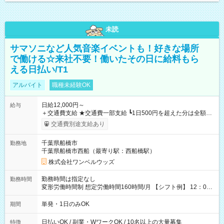
未読
サマソニなど人気音楽イベントも！好きな場所
で働ける☆来社不要！働いたその日に給料もら
える日払い/T1
アルバイト
職種未経験OK
日給12,000円～
給与
＋交通費支給 ★交通費一部支給 ┗1日500円を超えた分は全額支
給！ ※往復500円以内の方は自己負担となります ★日払いOK！
交通費別途支給あり
（規定あり） ┗働いたその日に現金GET♪ お仕事後はコンビニ
ATMから 日払い分を引き落とせます！ 【試用期間】試用期間
千葉県船橋市
勤務地
なし
千葉県船橋市西船（最寄り駅：西船橋駅）
株式会社ワンベルウッズ
勤務時間は指定なし
勤務時間
変形労働時間制 想定労働時間160時間/月 【シフト例】 12：00
～22：00
単発・1日のみOK
期間
日払いOK / 副業・WワークOK / 10名以上の大量募集
特徴