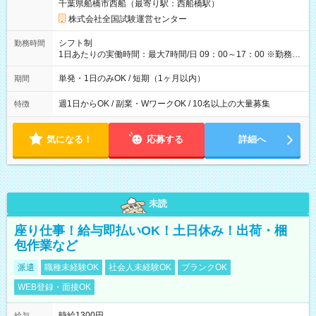
千葉県船橋市西船（最寄り駅：西船橋駅）
×8時間＝日収10,400円＋交通費 ※当日の役割により時給＋100
円の場合あり ・国家試験 7:00～13:30（休憩なし） 時給1,300
株式会社全国試験運営センター
円（役割手当＋100円）×6時間＝日収8,400円＋交通費 【試用期
間】試用期間なし
シフト制
勤務時間
1日あたりの実働時間：最大7時間/日 09：00～17：00 ※勤務時
間は 試験により異なります。
単発・1日のみOK / 短期（1ヶ月以内）
期間
週1日からOK / 副業・WワークOK / 10名以上の大量募集
特徴
気になる！
応募する
詳細へ
未読
座り仕事！給与即払いOK！土日休み！出荷・梱
包作業など
派遣
職種未経験OK
社会人未経験OK
ブランクOK
WEB登録・面接OK
時給1300円
給与