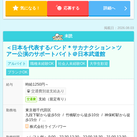
気になる！
応募する
詳細へ
掲載日：2026.08.03
未読
＜日本を代表するバンド＊サカナクション＞ツ
アー公演のサポートバイト＠日本武道館
アルバイト
職種未経験OK
社会人未経験OK
大学生歓迎
ブランクOK
時給1250円～
給与
交通費別途支給あり
支給（規定有り）
交通費
東京都千代田区
勤務地
九段下駅から徒歩5分
/
竹橋駅から徒歩10分
/
神保町駅から徒
歩15分
/
…
株式会社ライブパワー