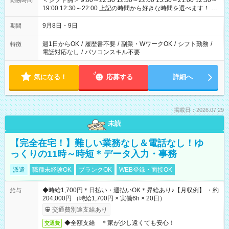
＜シフト例＞ 9:00～22:30 12:30～22:00 15:30～21:00 12:30～
勤務時間
19:00 12:30～22:00 上記の時間から好きな時間を選べます！ ※
時間は変更となる可能性があります
9月8日・9日
期間
週1日からOK
/
履歴書不要
/
副業・WワークOK
/
シフト勤務
/
特徴
電話対応なし
/
パソコンスキル不要
気になる！
応募する
詳細へ
掲載日：2026.07.29
未読
【完全在宅！】難しい業務なし＆電話なし！ゆ
っくりの11時～時短＊データ入力・事務
派遣
職種未経験OK
ブランクOK
WEB登録・面接OK
◆時給1,700円＊日払い・週払いOK＊昇給あり♪【月収例】 ・約
給与
204,000円 （時給1,700円 × 実働6h × 20日）
交通費別途支給あり
◆全額支給 ＊家が少し遠くても安心！
交通費