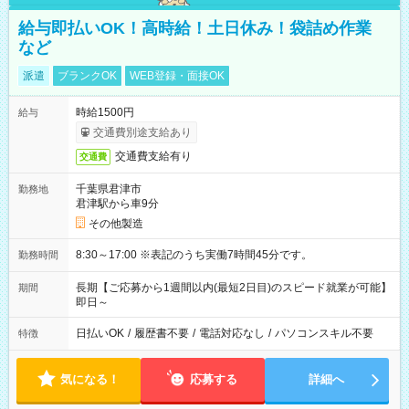
給与即払いOK！高時給！土日休み！袋詰め作業
など
派遣
ブランクOK
WEB登録・面接OK
時給1500円
給与
交通費別途支給あり
交通費支給有り
交通費
千葉県君津市
勤務地
君津駅から車9分
その他製造
8:30～17:00 ※表記のうち実働7時間45分です。
勤務時間
長期【ご応募から1週間以内(最短2日目)のスピード就業が可能】
期間
即日～
日払いOK
/
履歴書不要
/
電話対応なし
/
パソコンスキル不要
特徴
気になる！
応募する
詳細へ