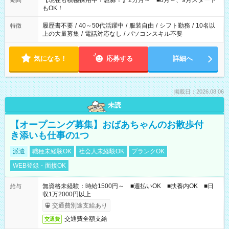
【現在も積極採用中！急募！】2カ月～ ■8月～、9月スタート
期間
の方へ 今ご覧のお仕事で希望する勤務時間と、もう1つのお仕事
もOK！
の勤務時間。 合計で週40時間を超える場合は応募できません。
履歴書不要
/
40～50代活躍中
/
服装自由
/
シフト勤務
/
10名以
特徴
上の大量募集
/
電話対応なし
/
パソコンスキル不要
気になる！
応募する
詳細へ
掲載日：2026.08.06
未読
【オープニング募集】おばあちゃんのお散歩付
き添いも仕事の1つ
派遣
職種未経験OK
社会人未経験OK
ブランクOK
WEB登録・面接OK
無資格未経験：時給1500円～ ■週払いOK ■扶養内OK ■日
給与
収1万2000円以上
交通費別途支給あり
交通費全額支給
交通費