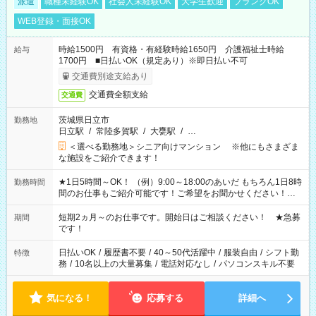
派遣
職種未経験OK
社会人未経験OK
大学生歓迎
ブランクOK
WEB登録・面接OK
時給1500円 有資格・有経験時給1650円 介護福祉士時給
給与
1700円 ■日払いOK（規定あり）※即日払い不可
交通費別途支給あり
交通費全額支給
交通費
茨城県日立市
勤務地
日立駅
/
常陸多賀駅
/
大甕駅
/
…
＜選べる勤務地＞シニア向けマンション ※他にもさまざま
な施設をご紹介できます！
★1日5時間～OK！ （例）9:00～18:00のあいだ もちろん1日8時
勤務時間
間のお仕事もご紹介可能です！ご希望をお聞かせください！★
家庭の都合でお休みが必要な場合も遠慮なくご相談ください。
※週最低15時間以上の勤務が必要です
短期2ヵ月～のお仕事です。開始日はご相談ください！ ★急募
期間
です！
日払いOK
/
履歴書不要
/
40～50代活躍中
/
服装自由
/
シフト勤
特徴
務
/
10名以上の大量募集
/
電話対応なし
/
パソコンスキル不要
気になる！
応募する
詳細へ