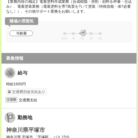
【業務内容の補足】電着塗料作成業務（合成樹脂・溶剤・顔料を秤量・仕込
み）、電着塗装業務（電着塗料を専?装置を?いて塗装〔特殊技能・体?必要
なし〕）、その他サポート業務をお願いします。
職場の雰囲気
年齢層
20代
30
40
50
60
募集情報
給与
時給1600円
交通費別途支給あり
交通費支給
交通費
勤務地
神奈川県平塚市
神奈川県 平塚市 「平塚駅」 バス 15分