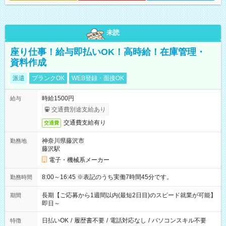
未読
座り仕事！給与即払いOK！高時給！在庫管理・
資料作成
派遣
ブランクOK
WEB登録・面接OK
時給1500円
給与
交通費別途支給あり
交通費支給有り
交通費
神奈川県藤沢市
勤務地
藤沢駅
電子・機械系メーカー
8:00～16:45 ※表記のうち実働7時間45分です。
勤務時間
長期【ご応募から1週間以内(最短2日目)のスピード就業が可能】
期間
即日～
日払いOK
/
履歴書不要
/
電話対応なし
/
パソコンスキル不要
特徴