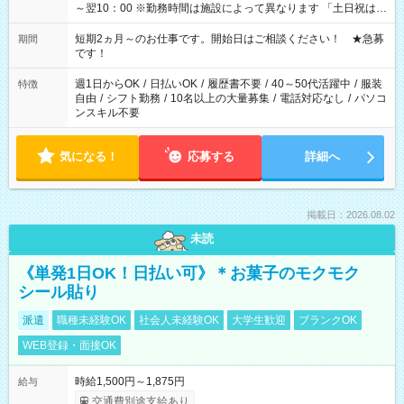
～翌10：00 ※勤務時間は施設によって異なります 「土日祝は休
みたい」 「しっかり稼ぎたい」 「もう少し遅い時間から始めた
い」など ご希望にあったお仕事をご案内いたします。 ※未経験
短期2ヵ月～のお仕事です。開始日はご相談ください！ ★急募
期間
の方の場合は1～2ヶ月間は日中での仕事を経験いただき、 お
です！
仕事に慣れてからの夜勤になります。 ★家庭の都合でお休みが
必要な場合も遠慮なくご相談ください。
週1日からOK
/
日払いOK
/
履歴書不要
/
40～50代活躍中
/
服装
特徴
自由
/
シフト勤務
/
10名以上の大量募集
/
電話対応なし
/
パソコ
ンスキル不要
気になる！
応募する
詳細へ
掲載日：2026.08.02
未読
《単発1日OK！日払い可》＊お菓子のモクモク
シール貼り
派遣
職種未経験OK
社会人未経験OK
大学生歓迎
ブランクOK
WEB登録・面接OK
時給1,500円～1,875円
給与
交通費別途支給あり