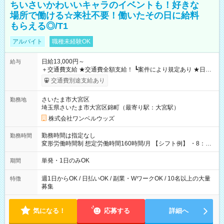
ちいさいかわいいキャラのイベントも！好きな
場所で働ける☆来社不要！働いたその日に給料
もらえる◎/T1
アルバイト
職種未経験OK
日給13,000円～
給与
＋交通費支給 ★交通費全額支給！ ┗案件により規定あり ★日払
いOK！（規定あり） ┗働いたその日に現金GET♪ お仕事後はコ
交通費別途支給あり
ンビニATMから 日払い分を引き落とせます！ 【試用期間】試
用期間なし
さいたま市大宮区
勤務地
埼玉県さいたま市大宮区錦町（最寄り駅：大宮駅）
株式会社ワンベルウッズ
勤務時間は指定なし
勤務時間
変形労働時間制 想定労働時間160時間/月 【シフト例】 ・8：00
～21：00
単発・1日のみOK
期間
週1日からOK / 日払いOK / 副業・WワークOK / 10名以上の大量
特徴
募集
気になる！
応募する
詳細へ