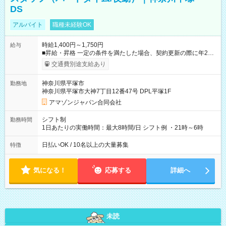
DS
アルバイト
職種未経験OK
時給1,400円～1,750円
給与
■昇給・昇格 一定の条件を満たした場合、契約更新の際に年2回
まで昇給の機会があります。 ■正社員登用制度あり ※月末締/翌
交通費別途支給あり
月25日支払い ※時間外手当、別途支給 ※深夜割増賃金 (22:00～
翌5:00までは時給が25%UPします) ☆給与前払い制度有！
神奈川県平塚市
勤務地
☆Amazon直雇用で安定して働けます！ 【試用期間】試用期間
神奈川県平塚市大神7丁目12番47号 DPL平塚1F
あり 試用期間の長さ：1週間 雇用形態、給与は本採用時と同じ
です。
アマゾンジャパン合同会社
シフト制
勤務時間
1日あたりの実働時間：最大8時間/日 シフト例 ・21時～6時
日払いOK / 10名以上の大量募集
特徴
気になる！
応募する
詳細へ
未読