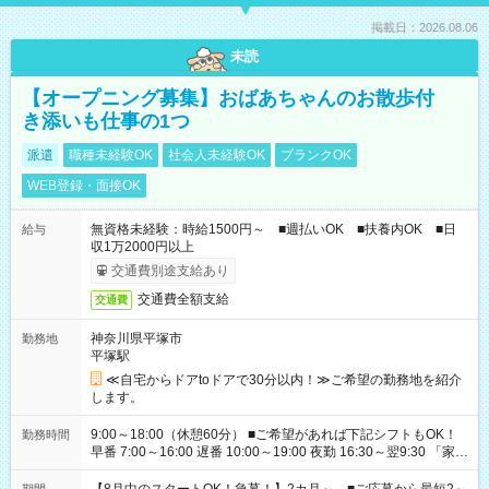
掲載日：2026.08.06
未読
【オープニング募集】おばあちゃんのお散歩付
き添いも仕事の1つ
派遣
職種未経験OK
社会人未経験OK
ブランクOK
WEB登録・面接OK
無資格未経験：時給1500円～ ■週払いOK ■扶養内OK ■日
給与
収1万2000円以上
交通費別途支給あり
交通費全額支給
交通費
神奈川県平塚市
勤務地
平塚駅
≪自宅からドアtoドアで30分以内！≫ご希望の勤務地を紹介
します。
9:00～18:00（休憩60分） ■ご希望があれば下記シフトもOK！
勤務時間
早番 7:00～16:00 遅番 10:00～19:00 夜勤 16:30～翌9:30 「家族
と休みを合わせたい」 「余裕を持って夕飯の準備がしたい」
「できれば残業はしたくない」 など、ご希望を教えてください