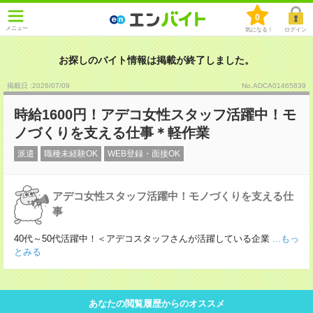
0
メニュー
気になる！
ログイン
お探しのバイト情報は掲載が終了しました。
掲載日 :2026
/
07
/
09
No.ADCA01465839
時給1600円！アデコ女性スタッフ活躍中！モ
ノづくりを支える仕事＊軽作業
派遣
職種未経験OK
WEB登録・面接OK
アデコ女性スタッフ活躍中！モノづくりを支える仕
事
40代～50代活躍中！＜アデコスタッフさんが活躍している企業
...もっ
とみる
あなたの閲覧履歴からのオススメ