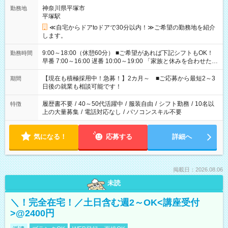
神奈川県平塚市
勤務地
平塚駅
≪自宅からドアtoドアで30分以内！≫ご希望の勤務地を紹介
します。
9:00～18:00（休憩60分） ■ご希望があれば下記シフトもOK！
勤務時間
早番 7:00～16:00 遅番 10:00～19:00 「家族と休みを合わせた
い」 「余裕を持って夕飯の準備がしたい」 「できれば残業はし
たくない」 など、ご希望を教えてくださいね。 ※Wワーク希望
【現在も積極採用中！急募！】2カ月～ ■ご応募から最短2～3
期間
の方へ 今ご覧のお仕事で希望する勤務時間と、もう1つのお仕事
日後の就業も相談可能です！
の勤務時間。 合計で週40時間を超える場合は応募できません。
履歴書不要
/
40～50代活躍中
/
服装自由
/
シフト勤務
/
10名以
特徴
上の大量募集
/
電話対応なし
/
パソコンスキル不要
気になる！
応募する
詳細へ
掲載日：2026.08.06
未読
＼！完全在宅！／土日含む週2～OK<講座受付
>@2400円