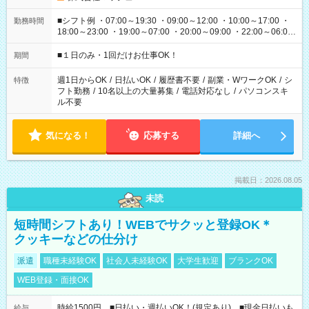
■シフト例 ・07:00～19:30 ・09:00～12:00 ・10:00～17:00 ・
勤務時間
18:00～23:00 ・19:00～07:00 ・20:00～09:00 ・22:00～06:00
etc ★最短で3時間で5,120円のお仕事から 15時間で2万円近く稼
げるお仕事も！ ご希望のお時間に合わせてご紹介！ ※シフトは
■１日のみ・1回だけお仕事OK！
期間
現場によって異なります。 ※勿論、休憩時間はあるのでご安心
ください！
週1日からOK
/
日払いOK
/
履歴書不要
/
副業・WワークOK
/
シ
特徴
フト勤務
/
10名以上の大量募集
/
電話対応なし
/
パソコンスキ
ル不要
気になる！
応募する
詳細へ
掲載日：2026.08.05
未読
短時間シフトあり！WEBでサクッと登録OK＊
クッキーなどの仕分け
派遣
職種未経験OK
社会人未経験OK
大学生歓迎
ブランクOK
WEB登録・面接OK
時給1500円 ■日払い・週払いOK！(規定あり) ■現金日払いも
給与