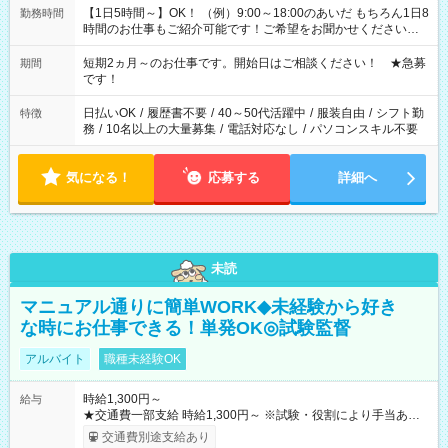
【1日5時間～】OK！ （例）9:00～18:00のあいだ もちろん1日8
勤務時間
時間のお仕事もご紹介可能です！ご希望をお聞かせください！
その他の時間帯もあなたのライフスタイルに合わせて お選びい
ただけます！ 【シフト固定もOK】★家庭の都合でお休みが必要
短期2ヵ月～のお仕事です。開始日はご相談ください！ ★急募
期間
な場合も遠慮なくご相談ください。 ※週最低15時間以上の勤務
です！
が必要です
日払いOK
/
履歴書不要
/
40～50代活躍中
/
服装自由
/
シフト勤
特徴
務
/
10名以上の大量募集
/
電話対応なし
/
パソコンスキル不要
気になる！
応募する
詳細へ
未読
マニュアル通りに簡単WORK◆未経験から好き
な時にお仕事できる！単発OK◎試験監督
アルバイト
職種未経験OK
時給1,300円～
給与
★交通費一部支給 時給1,300円～ ※試験・役割により手当あり
※勤務回数により昇給あり 【即給（前払い）オプションあ
交通費別途支給あり
り！】 希望される場合、勤務から1週間ほどで給与の一部を受け