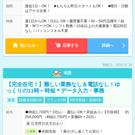
相談ください！
激短1日～OK！ ■もちろん即日スタートもOK！ ■曜日・日数
期間
はアナタ次第！
週1日からOK
/
日払いOK
/
履歴書不要
/
40～50代活躍中
/
副
特徴
業・WワークOK
/
シフト勤務
/
10名以上の大量募集
/
電話対応
なし
/
パソコンスキル不要
気になる！
応募する
詳細へ
掲載日：2026.07.29
未読
【完全在宅！】難しい業務なし＆電話なし！ゆ
っくりの11時～時短＊データ入力・事務
派遣
職種未経験OK
ブランクOK
WEB登録・面接OK
◆時給1,700円＊日払い・週払いOK＊昇給あり♪【月収例】 ・約
給与
204,000円 （時給1,700円 × 実働6h × 20日）
交通費別途支給あり
◆全額支給 ＊家が少し遠くても安心！
交通費