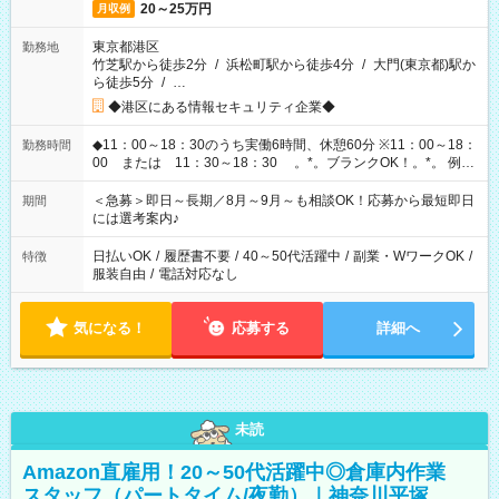
20～25万円
月収例
東京都港区
勤務地
竹芝駅から徒歩2分
/
浜松町駅から徒歩4分
/
大門(東京都)駅か
ら徒歩5分
/
…
◆港区にある情報セキュリティ企業◆
◆11：00～18：30のうち実働6時間、休憩60分 ※11：00～18：
勤務時間
00 または 11：30～18：30 。*。ブランクOK！。*。 例え
ば前職が、 在宅/財団法人/事務/コールセンター/受付/販売/カフェ
スタッフ スイーツ販売/ホテルフロント/化粧品販売/など 様々な
＜急募＞即日～長期／8月～9月～も相談OK！応募から最短即日
期間
業界から入社して活躍されています♪
には選考案内♪
日払いOK
/
履歴書不要
/
40～50代活躍中
/
副業・WワークOK
/
特徴
服装自由
/
電話対応なし
気になる！
応募する
詳細へ
未読
Amazon直雇用！20～50代活躍中◎倉庫内作業
スタッフ（パートタイム/夜勤）｜神奈川平塚