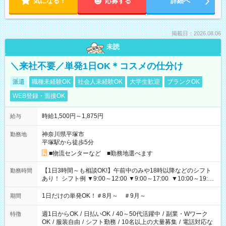
気になる！
応募する
詳細へ
掲載日：2026.08.06
未読
＼来社不要／単発1日OK＊コスメの仕分け
派遣
職種未経験OK
社会人未経験OK
大学生歓迎
ブランクOK
WEB登録・面接OK
時給1,500円～1,875円
給与
神奈川県平塚市
勤務地
平塚駅から徒歩5分
■物流センターなど ■勤務地選べます
【1日3時間～も相談OK!】午前中のみや18時以降などのシフト
勤務時間
あり！ シフト例 ▼9:00～12:00 ▼9:00～17:00 ▼10:00～19:00
▼18:00～21:00
1日だけの単発OK！＃8月～ ＃9月～
期間
週1日からOK
/
日払いOK
/
40～50代活躍中
/
副業・Wワーク
特徴
OK
/
服装自由
/
シフト勤務
/
10名以上の大量募集
/
電話対応な