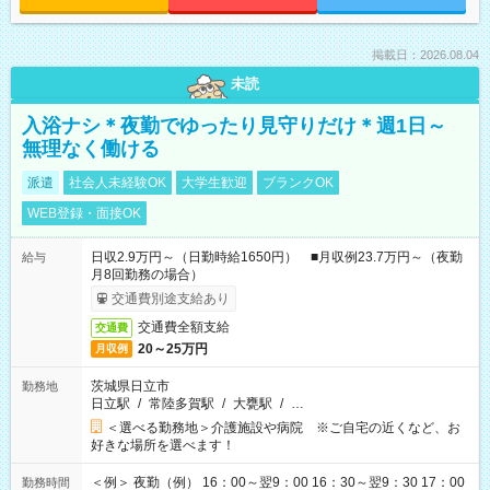
掲載日：2026.08.04
未読
入浴ナシ＊夜勤でゆったり見守りだけ＊週1日～
無理なく働ける
派遣
社会人未経験OK
大学生歓迎
ブランクOK
WEB登録・面接OK
日収2.9万円～（日勤時給1650円） ■月収例23.7万円～（夜勤
給与
月8回勤務の場合）
交通費別途支給あり
交通費全額支給
交通費
20～25万円
月収例
茨城県日立市
勤務地
日立駅
/
常陸多賀駅
/
大甕駅
/
…
＜選べる勤務地＞介護施設や病院 ※ご自宅の近くなど、お
好きな場所を選べます！
＜例＞ 夜勤（例） 16：00～翌9：00 16：30～翌9：30 17：00
勤務時間