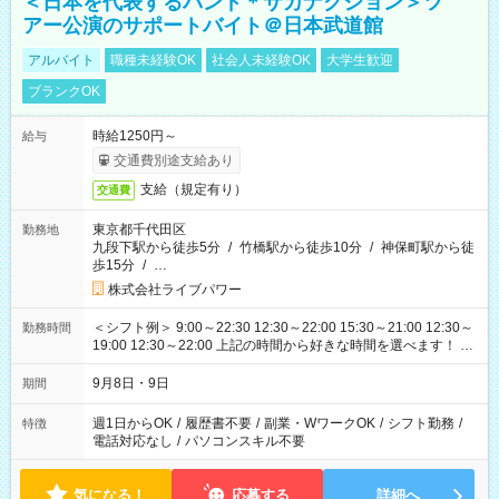
＜日本を代表するバンド＊サカナクション＞ツ
アー公演のサポートバイト＠日本武道館
アルバイト
職種未経験OK
社会人未経験OK
大学生歓迎
ブランクOK
時給1250円～
給与
交通費別途支給あり
支給（規定有り）
交通費
東京都千代田区
勤務地
九段下駅から徒歩5分
/
竹橋駅から徒歩10分
/
神保町駅から徒
歩15分
/
…
株式会社ライブパワー
＜シフト例＞ 9:00～22:30 12:30～22:00 15:30～21:00 12:30～
勤務時間
19:00 12:30～22:00 上記の時間から好きな時間を選べます！ ※
時間は変更となる可能性があります
9月8日・9日
期間
週1日からOK
/
履歴書不要
/
副業・WワークOK
/
シフト勤務
/
特徴
電話対応なし
/
パソコンスキル不要
気になる！
応募する
詳細へ