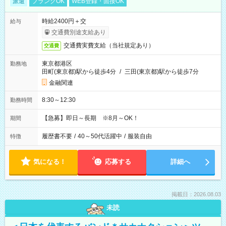
派遣
ブランクOK
WEB登録・面接OK
時給2400円＋交
給与
交通費別途支給あり
交通費実費支給（当社規定あり）
交通費
東京都港区
勤務地
田町(東京都)駅から徒歩4分
/
三田(東京都)駅から徒歩7分
金融関連
8:30～12:30
勤務時間
【急募】即日～長期 ※8月～OK！
期間
履歴書不要
/
40～50代活躍中
/
服装自由
特徴
気になる！
応募する
詳細へ
掲載日：2026.08.03
未読