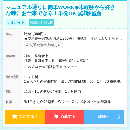
マニュアル通りに簡単WORK◆未経験から好き
な時にお仕事できる！単発OK◎試験監督
アルバイト
職種未経験OK
時給1,300円～
給与
★交通費一部支給 時給1,300円～ ※試験・役割により手当あり
※勤務回数により昇給あり 【即給（前払い）オプションあ
交通費別途支給あり
り！】 希望される場合、勤務から1週間ほどで給与の一部を受け
取れます。 ※手数料418円がかかります。 【過去試験日の収入
神奈川県鎌倉市
勤務地
例】 ・河合塾模擬試験 8:30～17:30（休憩1時間） 時給1,300円
神奈川県鎌倉市大船（最寄り駅：大船駅）
×8時間＝日収10,400円＋交通費 ※当日の役割により時給＋100
円の場合あり ・国家試験 7:00～13:30（休憩なし） 時給1,300
株式会社全国試験運営センター
円（役割手当＋100円）×6時間＝日収8,400円＋交通費 【試用期
間】試用期間なし
シフト制
勤務時間
1日あたりの実働時間：最大7時間/日 09：00～17：00 ※勤務時
間は 試験により異なります。
単発・1日のみOK / 短期（1ヶ月以内）
期間
週1日からOK / 副業・WワークOK / 10名以上の大量募集
特徴
気になる！
応募する
詳細へ