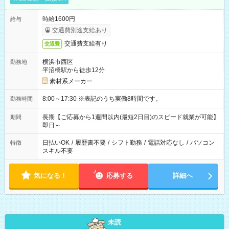
時給1600円
給与
交通費別途支給あり
交通費支給有り
交通費
横浜市西区
勤務地
平沼橋駅から徒歩12分
素材系メーカー
8:00～17:30 ※表記のうち実働8時間です。
勤務時間
長期【ご応募から1週間以内(最短2日目)のスピード就業が可能】
期間
即日～
日払いOK
/
履歴書不要
/
シフト勤務
/
電話対応なし
/
パソコン
特徴
スキル不要
気になる！
応募する
詳細へ
未読