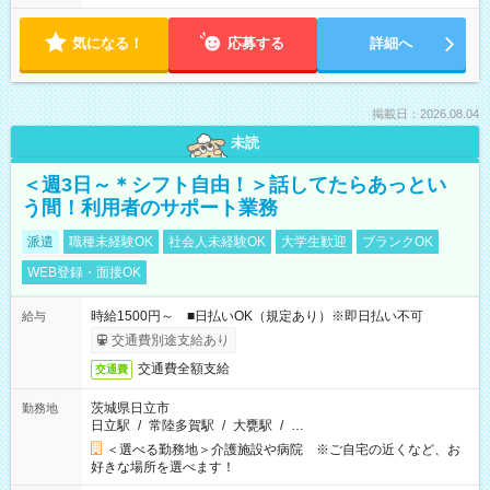
気になる！
応募する
詳細へ
掲載日：2026.08.04
未読
＜週3日～＊シフト自由！＞話してたらあっとい
う間！利用者のサポート業務
派遣
職種未経験OK
社会人未経験OK
大学生歓迎
ブランクOK
WEB登録・面接OK
時給1500円～ ■日払いOK（規定あり）※即日払い不可
給与
交通費別途支給あり
交通費全額支給
交通費
茨城県日立市
勤務地
日立駅
/
常陸多賀駅
/
大甕駅
/
…
＜選べる勤務地＞介護施設や病院 ※ご自宅の近くなど、お
好きな場所を選べます！