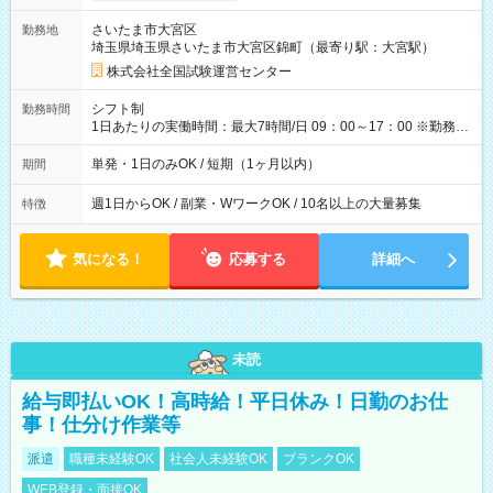
取れます。 ※手数料418円がかかります。 【過去試験日の収入
さいたま市大宮区
勤務地
例】 ・河合塾模擬試験 8:30～17:30（休憩1時間） 時給1,300円
埼玉県埼玉県さいたま市大宮区錦町（最寄り駅：大宮駅）
×8時間＝日収10,400円＋交通費 ※当日の役割により時給＋100
円の場合あり ・国家試験 7:00～13:30（休憩なし） 時給1,300
株式会社全国試験運営センター
円（役割手当＋100円）×6時間＝日収8,400円＋交通費 【試用期
間】試用期間なし
シフト制
勤務時間
1日あたりの実働時間：最大7時間/日 09：00～17：00 ※勤務時
間は 試験により異なります。
単発・1日のみOK / 短期（1ヶ月以内）
期間
週1日からOK / 副業・WワークOK / 10名以上の大量募集
特徴
気になる！
応募する
詳細へ
未読
給与即払いOK！高時給！平日休み！日勤のお仕
事！仕分け作業等
派遣
職種未経験OK
社会人未経験OK
ブランクOK
WEB登録・面接OK