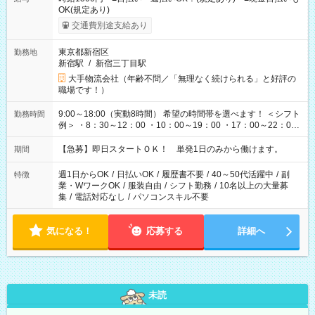
OK(規定あり)
交通費別途支給あり
東京都新宿区
勤務地
新宿駅
/
新宿三丁目駅
大手物流会社（年齢不問／「無理なく続けられる」と好評の
職場です！）
9:00～18:00（実動8時間） 希望の時間帯を選べます！ ＜シフト
勤務時間
例＞ ・8：30～12：00 ・10：00～19：00 ・17：00～22：00
・13：00～22：00 ・22：00～翌6：00 など
【急募】即日スタートＯＫ！ 単発1日のみから働けます。
期間
週1日からOK
/
日払いOK
/
履歴書不要
/
40～50代活躍中
/
副
特徴
業・WワークOK
/
服装自由
/
シフト勤務
/
10名以上の大量募
集
/
電話対応なし
/
パソコンスキル不要
気になる！
応募する
詳細へ
未読