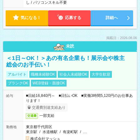
し
/
パソコンスキル不要
気になる！
応募する
詳細へ
掲載日：2026.08.06
未読
＜1日～OK！＞あの有名企業も！展示会や株主
総会のお手伝い！
アルバイト
職種未経験OK
社会人未経験OK
大学生歓迎
ブランクOK
WEB登録・面接OK
■日給16,840円～ ■日払いOK ■実働3時間5,120円のお仕事あ
給与
ります！
交通費別途支給あり
一部支給
交通費
東京都千代田区
勤務地
東京駅
/
水道橋駅
/
有楽町駅
/
…
株式会社マッシュ