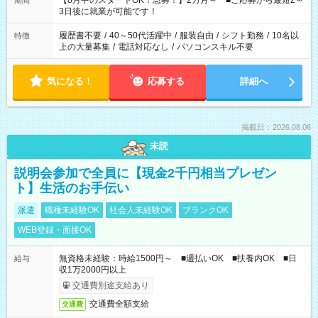
【8月中のスタートOK！急募！】2カ月～ ■ご応募から最短2～
期間
ね。 ※Wワーク希望の方へ 今ご覧のお仕事で希望する勤務時間
3日後に就業が可能です！
と、もう1つのお仕事の勤務時間。 合計で週40時間を超える場
合は応募できません。
履歴書不要
/
40～50代活躍中
/
服装自由
/
シフト勤務
/
10名以
特徴
上の大量募集
/
電話対応なし
/
パソコンスキル不要
気になる！
応募する
詳細へ
掲載日：2026.08.06
未読
説明会参加で全員に【現金2千円相当プレゼン
ト】生活のお手伝い
派遣
職種未経験OK
社会人未経験OK
ブランクOK
WEB登録・面接OK
無資格未経験：時給1500円～ ■週払いOK ■扶養内OK ■日
給与
収1万2000円以上
交通費別途支給あり
交通費全額支給
交通費