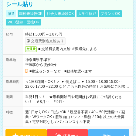
シール貼り
派遣
職種未経験OK
社会人未経験OK
大学生歓迎
ブランクOK
WEB登録・面接OK
時給1,500円～1,875円
給与
交通費別途支給あり
■ 交通費規定内支給 ※派遣先による
交通費
神奈川県平塚市
勤務地
平塚駅から徒歩5分
■物流センターなど ■勤務地選べます
＜1日3時間～OK！＞ ▼ 例えば… ▼ 15:00～18:00 15:00～
勤務時間
22:00 17:00～22:00 など こちら以外の時間もお気軽にご相談く
ださい！
単発1日～！ ★勤務開始日や期間はお気軽にご相談くださ
期間
い！ ＃8月～ ＃9月～
週1日からOK
/
日払いOK
/
履歴書不要
/
40～50代活躍中
/
副
特徴
業・WワークOK
/
服装自由
/
シフト勤務
/
10名以上の大量募
集
/
電話対応なし
/
パソコンスキル不要