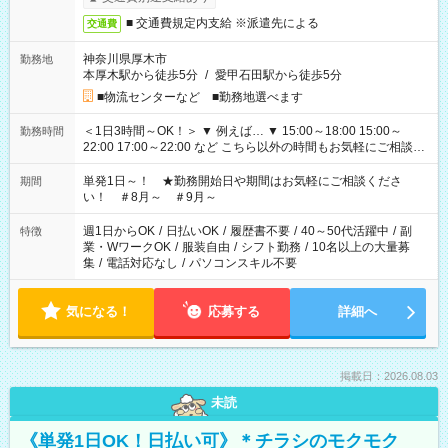
■ 交通費規定内支給 ※派遣先による
交通費
神奈川県厚木市
勤務地
本厚木駅から徒歩5分
/
愛甲石田駅から徒歩5分
■物流センターなど ■勤務地選べます
＜1日3時間～OK！＞ ▼ 例えば… ▼ 15:00～18:00 15:00～
勤務時間
22:00 17:00～22:00 など こちら以外の時間もお気軽にご相談く
ださい！
単発1日～！ ★勤務開始日や期間はお気軽にご相談くださ
期間
い！ ＃8月～ ＃9月～
週1日からOK
/
日払いOK
/
履歴書不要
/
40～50代活躍中
/
副
特徴
業・WワークOK
/
服装自由
/
シフト勤務
/
10名以上の大量募
集
/
電話対応なし
/
パソコンスキル不要
気になる！
応募する
詳細へ
掲載日：2026.08.03
未読
《単発1日OK！日払い可》＊チラシのモクモク