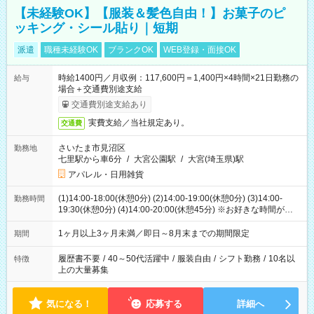
【未経験OK】【服装＆髪色自由！】お菓子のピ
ッキング・シール貼り｜短期
派遣
職種未経験OK
ブランクOK
WEB登録・面接OK
時給1400円／月収例：117,600円＝1,400円×4時間×21日勤務の
給与
場合＋交通費別途支給
交通費別途支給あり
実費支給／当社規定あり。
交通費
さいたま市見沼区
勤務地
七里駅から車6分
/
大宮公園駅
/
大宮(埼玉県)駅
アパレル・日用雑貨
(1)14:00-18:00(休憩0分) (2)14:00-19:00(休憩0分) (3)14:00-
勤務時間
19:30(休憩0分) (4)14:00-20:00(休憩45分) ※お好きな時間が選べ
ます
1ヶ月以上3ヶ月未満／即日～8月末までの期間限定
期間
履歴書不要
/
40～50代活躍中
/
服装自由
/
シフト勤務
/
10名以
特徴
上の大量募集
気になる！
応募する
詳細へ