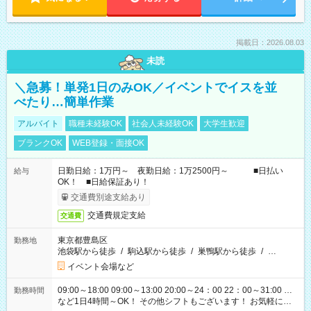
掲載日：2026.08.03
未読
＼急募！単発1日のみOK／イベントでイスを並
べたり…簡単作業
アルバイト
職種未経験OK
社会人未経験OK
大学生歓迎
ブランクOK
WEB登録・面接OK
日勤日給：1万円～ 夜勤日給：1万2500円～ ■日払い
給与
OK！ ■日給保証あり！
交通費別途支給あり
交通費規定支給
交通費
東京都豊島区
勤務地
池袋駅から徒歩
/
駒込駅から徒歩
/
巣鴨駅から徒歩
/
…
イベント会場など
09:00～18:00 09:00～13:00 20:00～24：00 22：00～31:00 …
勤務時間
など1日4時間～OK！ その他シフトもございます！ お気軽にご