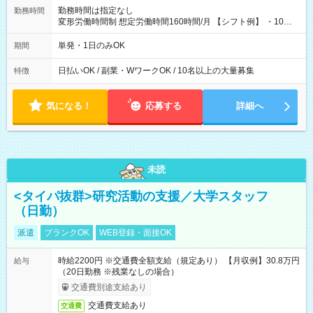
勤務時間は指定なし
勤務時間
変形労働時間制 想定労働時間160時間/月 【シフト例】 ・10：
00～20：00
単発・1日のみOK
期間
日払いOK / 副業・WワークOK / 10名以上の大量募集
特徴
気になる！
応募する
詳細へ
未読
<タイパ抜群>研究活動の支援／大学スタッフ
（日勤）
派遣
ブランクOK
WEB登録・面接OK
時給2200円 ※交通費全額支給（規定あり） 【月収例】30.8万円
給与
（20日勤務 ※残業なしの場合）
交通費別途支給あり
交通費支給あり
交通費