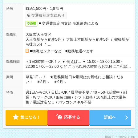
時給1,500円～1,875円
給与
交通費別途支給あり
■ 交通費規定内支給 ※派遣先による
交通費
大阪市天王寺区
勤務地
天王寺駅から徒歩5分
/
大阪上本町駅から徒歩5分
/
鶴橋駅か
ら徒歩5分
/
…
■物流センターなど ■勤務地選べます
＜1日3時間～OK！＞ ▼ 例えば… ▼ 15:00～18:00 15:00～
勤務時間
22:00 17:00～22:00 など こちら以外の時間もお気軽にご相談く
ださい！
単発1日～！ ★勤務開始日や期間はお気軽にご相談くださ
期間
い！ ＃8月～ ＃9月～
週1日からOK
/
日払いOK
/
履歴書不要
/
40～50代活躍中
/
副
特徴
業・WワークOK
/
服装自由
/
シフト勤務
/
10名以上の大量募
集
/
電話対応なし
/
パソコンスキル不要
気になる！
応募する
詳細へ
掲載日：2026.08.06