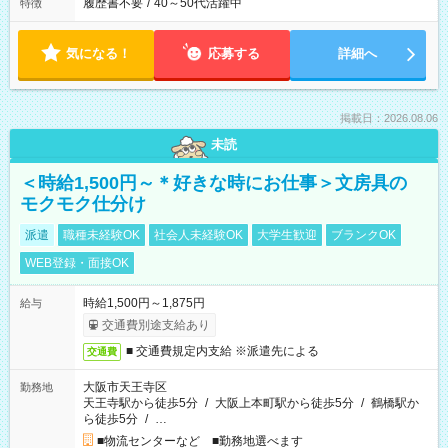
履歴書不要
/
40～50代活躍中
特徴
気になる！
応募する
詳細へ
掲載日：2026.08.06
未読
＜時給1,500円～＊好きな時にお仕事＞文房具の
モクモク仕分け
派遣
職種未経験OK
社会人未経験OK
大学生歓迎
ブランクOK
WEB登録・面接OK
時給1,500円～1,875円
給与
交通費別途支給あり
■ 交通費規定内支給 ※派遣先による
交通費
大阪市天王寺区
勤務地
天王寺駅から徒歩5分
/
大阪上本町駅から徒歩5分
/
鶴橋駅か
ら徒歩5分
/
…
■物流センターなど ■勤務地選べます