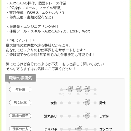
・AutoCADの操作、図面トレース作業
・PC操作（メール、ファイル管理）
・書類作成（WORD、エクセルなど）
・部内庶務（書類の配布など）
＜派遣先＞エンジニアリング会社
＜使用ツール・スキル＞AutoCAD(2D)、Excel、Word
＊PRポイント！＊
最大規模の案件数を誇る弊社だからこそ、
あなたにピッタリのお仕事探しをサポートします＊
ご登録完了から最短2営業日でのお仕事決定も可能です！
気になるけど自分に出来るか不安…もっと詳しく聞いてみたい…
そんな方もまずはお気軽にご応募ください！
職場の雰囲気
年齢層
20代
30
40
50
60
男女比率
女性
男性
職場の様子
活気あり
しずか
仕事の仕方
テキパキ
コツコツ