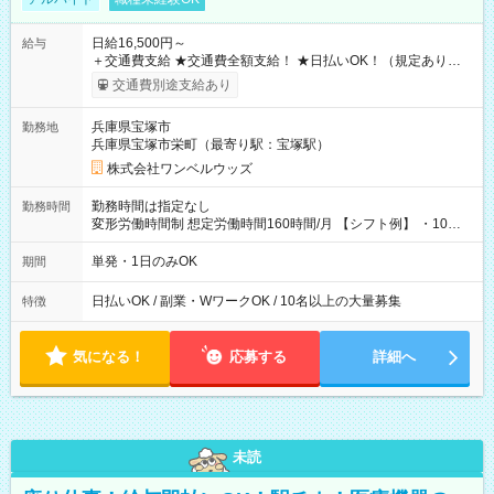
日給16,500円～
給与
＋交通費支給 ★交通費全額支給！ ★日払いOK！（規定あり） ┗
働いたその日に現金GET♪ お仕事後はコンビニATMから 日払
交通費別途支給あり
い分を引き落とせます！ 【試用期間】試用期間なし
兵庫県宝塚市
勤務地
兵庫県宝塚市栄町（最寄り駅：宝塚駅）
株式会社ワンベルウッズ
勤務時間は指定なし
勤務時間
変形労働時間制 想定労働時間160時間/月 【シフト例】 ・10：
00～20：00
単発・1日のみOK
期間
日払いOK / 副業・WワークOK / 10名以上の大量募集
特徴
気になる！
応募する
詳細へ
未読