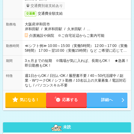
交通費別途支給あり
交通費全額支給
交通費
大阪府岸和田市
勤務地
岸和田駅
/
東岸和田駅
/
久米田駅
/
…
介護施設や病院 ※ご自宅近辺からご案内可能
≪シフト例≫ 10:00～15:00（実働5時間） 12:00～17:00（実働
勤務時間
5時間） 17:00～翌10:00（実働15時間）など ご希望に応じて、
働く時間は調整できます！ お気軽に担当へ相談ください！
3ヵ月までの短期 ※職場が気に入れば、長期もOK！ ★急募！
期間
即日勤務もOK！
週1日からOK
/
日払いOK
/
履歴書不要
/
40～50代活躍中
/
副
特徴
業・WワークOK
/
シフト勤務
/
10名以上の大量募集
/
電話対応
なし
/
パソコンスキル不要
気になる！
応募する
詳細へ
未読