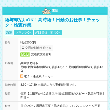
未読
給与即払いOK！高時給！日勤のお仕事！チェッ
ク・検査作業
派遣
ブランクOK
WEB登録・面接OK
時給2000円
給与
交通費別途支給あり
交通費支給有り
交通費
兵庫県尼崎市
勤務地
尼崎(東海道本線)駅から徒歩13分
/
尼崎(阪神線)駅から徒歩13
分
電子・機械系メーカー
8:30～17:30 ※表記のうち実働8時間です。
勤務時間
長期【ご応募から1週間以内(最短2日目)のスピード就業が可能】
期間
即日～
日払いOK
/
履歴書不要
/
電話対応なし
/
パソコンスキル不要
特徴