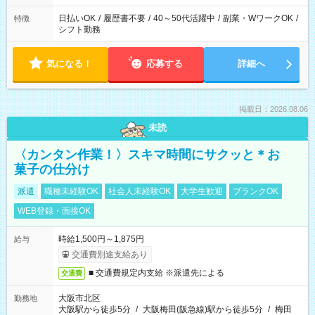
日払いOK
/
履歴書不要
/
40～50代活躍中
/
副業・WワークOK
/
特徴
シフト勤務
気になる！
応募する
詳細へ
掲載日：2026.08.06
未読
〈カンタン作業！〉スキマ時間にサクッと＊お
菓子の仕分け
派遣
職種未経験OK
社会人未経験OK
大学生歓迎
ブランクOK
WEB登録・面接OK
時給1,500円～1,875円
給与
交通費別途支給あり
■ 交通費規定内支給 ※派遣先による
交通費
大阪市北区
勤務地
大阪駅から徒歩5分
/
大阪梅田(阪急線)駅から徒歩5分
/
梅田