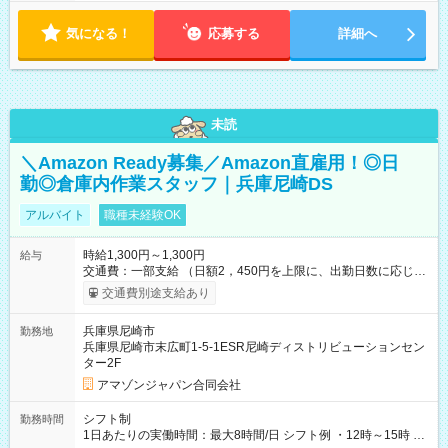
気になる！
応募する
詳細へ
未読
＼Amazon Ready募集／Amazon直雇用！◎日
勤◎倉庫内作業スタッフ｜兵庫尼崎DS
アルバイト
職種未経験OK
時給1,300円～1,300円
給与
交通費：一部支給 （日額2，450円を上限に、出勤日数に応じて
実費支給） ※22:00～翌5:00までは時給25%UP！ ■給与前払い
交通費別途支給あり
制度あり ※前払い額の上限あり、手数料無料（Amazon負担）
そのほか所定の条件が適用されます 【試用期間】試用期間なし
兵庫県尼崎市
勤務地
兵庫県尼崎市末広町1-5-1ESR尼崎ディストリビューションセン
ター2F
アマゾンジャパン合同会社
シフト制
勤務時間
1日あたりの実働時間：最大8時間/日 シフト例 ・12時～15時 入