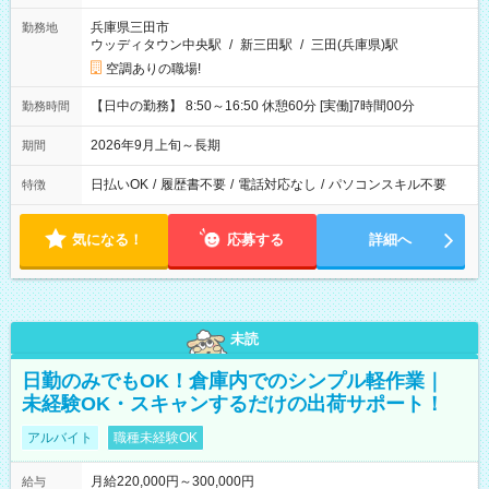
兵庫県三田市
勤務地
ウッディタウン中央駅
/
新三田駅
/
三田(兵庫県)駅
空調ありの職場!
【日中の勤務】 8:50～16:50 休憩60分 [実働]7時間00分
勤務時間
2026年9月上旬～長期
期間
日払いOK
/
履歴書不要
/
電話対応なし
/
パソコンスキル不要
特徴
気になる！
応募する
詳細へ
未読
日勤のみでもOK！倉庫内でのシンプル軽作業｜
未経験OK・スキャンするだけの出荷サポート！
アルバイト
職種未経験OK
月給220,000円～300,000円
給与