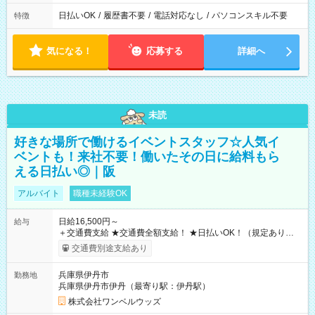
日払いOK
/
履歴書不要
/
電話対応なし
/
パソコンスキル不要
特徴
気になる！
応募する
詳細へ
未読
好きな場所で働けるイベントスタッフ☆人気イ
ベントも！来社不要！働いたその日に給料もら
える日払い◎｜阪
アルバイト
職種未経験OK
日給16,500円～
給与
＋交通費支給 ★交通費全額支給！ ★日払いOK！（規定あり） ┗
働いたその日に現金GET♪ お仕事後はコンビニATMから 日払
交通費別途支給あり
い分を引き落とせます！ 【試用期間】試用期間なし
兵庫県伊丹市
勤務地
兵庫県伊丹市伊丹（最寄り駅：伊丹駅）
株式会社ワンベルウッズ