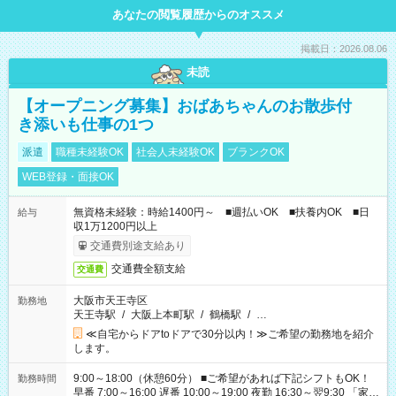
あなたの閲覧履歴からのオススメ
掲載日：2026.08.06
未読
【オープニング募集】おばあちゃんのお散歩付
き添いも仕事の1つ
派遣
職種未経験OK
社会人未経験OK
ブランクOK
WEB登録・面接OK
無資格未経験：時給1400円～ ■週払いOK ■扶養内OK ■日
給与
収1万1200円以上
交通費別途支給あり
交通費全額支給
交通費
大阪市天王寺区
勤務地
天王寺駅
/
大阪上本町駅
/
鶴橋駅
/
…
≪自宅からドアtoドアで30分以内！≫ご希望の勤務地を紹介
します。
9:00～18:00（休憩60分） ■ご希望があれば下記シフトもOK！
勤務時間
早番 7:00～16:00 遅番 10:00～19:00 夜勤 16:30～翌9:30 「家族