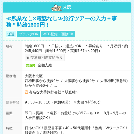
未読
≪残業なし×電話なし≫旅行ツアーの入力＋事
務＊時給1600円！
派遣
ブランクOK
WEB登録・面接OK
時給1600円 ＊日払い・週払いOK ＊昇給あり ＊月収例：約
給与
245,440円 （時給1,600円 × 実働7.67h × 20日）
交通費別途支給あり
全額支給
交通費
大阪市北区
勤務地
西梅田駅から徒歩2分
/
大阪駅から徒歩4分
/
大阪梅田(阪急線)
駅から徒歩6分
/
…
有名な大手旅行会社＊駅直結✨
9：30～18：10（休憩60分） ※実働7時間40分
勤務時間
即日～長期 ＊急募：お盆明けの8/17～もＯＫ！8月～9月～の
期間
入社日相談OK！
日払いOK
/
履歴書不要
/
40～50代活躍中
/
副業・WワークOK
/
特徴
服装自由
/
電話対応なし