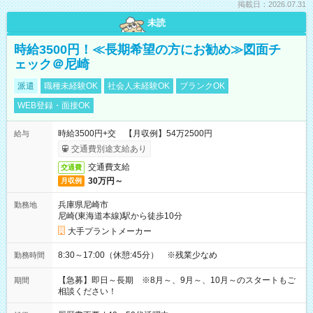
掲載日：2026.07.31
未読
時給3500円！≪長期希望の方にお勧め≫図面チ
ェック＠尼崎
派遣
職種未経験OK
社会人未経験OK
ブランクOK
WEB登録・面接OK
時給3500円+交 【月収例】54万2500円
給与
交通費別途支給あり
交通費支給
交通費
30万円～
月収例
兵庫県尼崎市
勤務地
尼崎(東海道本線)駅から徒歩10分
大手プラントメーカー
8:30～17:00（休憩:45分） ※残業少なめ
勤務時間
【急募】即日～長期 ※8月～、9月～、10月～のスタートもご
期間
相談ください！