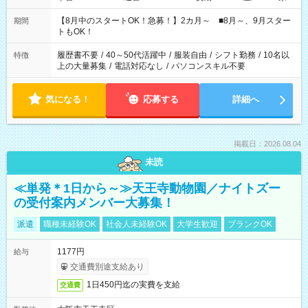
と休みを合わせたい」 「余裕を持って夕飯の準備がしたい」
「できれば残業はしたくない」 など、ご希望を教えてください
【8月中のスタートOK！急募！】2カ月～ ■8月～、9月スター
期間
ね。 ※Wワーク希望の方へ 今ご覧のお仕事で希望する勤務時間
トもOK！
と、もう1つのお仕事の勤務時間。 合計で週40時間を超える場
合は応募できません。
履歴書不要
/
40～50代活躍中
/
服装自由
/
シフト勤務
/
10名以
特徴
上の大量募集
/
電話対応なし
/
パソコンスキル不要
気になる！
応募する
詳細へ
掲載日：2026.08.04
未読
≪単発＊1日から～≫天王寺動物園／ナイトズー
の受付案内メンバー大募集！
派遣
職種未経験OK
社会人未経験OK
大学生歓迎
ブランクOK
1177円
給与
交通費別途支給あり
1日450円迄の実費を支給
交通費