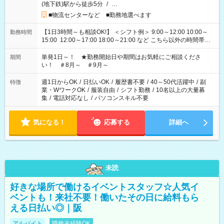
(地下鉄)駅から徒歩5分
/
…
■物流センターなど ■勤務地選べます
【1日3時間～も相談OK!】 ＜シフト例＞ 9:00～12:00 10:00～
勤務時間
15:00 12:00～17:00 18:00～21:00 など こちら以外の時間帯も
お気軽にご相談ください！
単発1日～！ ★勤務開始日や期間はお気軽にご相談くださ
期間
い！ ＃8月～ ＃9月～
週1日からOK
/
日払いOK
/
履歴書不要
/
40～50代活躍中
/
副
特徴
業・WワークOK
/
服装自由
/
シフト勤務
/
10名以上の大量募
集
/
電話対応なし
/
パソコンスキル不要
気になる！
応募する
詳細へ
未読
好きな場所で働けるイベントスタッフ☆人気イ
ベントも！来社不要！働いたその日に給料もら
える日払い◎｜阪
アルバイト
職種未経験OK