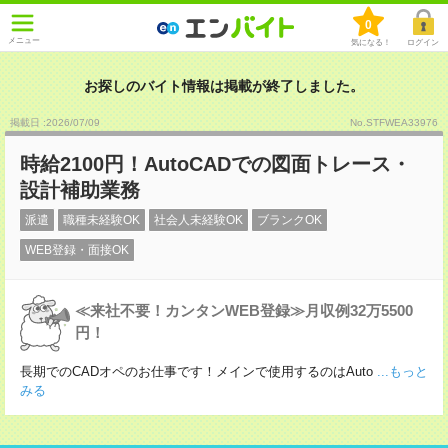
0
メニュー
気になる！
ログイン
お探しのバイト情報は掲載が終了しました。
掲載日 :2026
/
07
/
09
No.STFWEA33976
時給2100円！AutoCADでの図面トレース・
設計補助業務
派遣
職種未経験OK
社会人未経験OK
ブランクOK
WEB登録・面接OK
≪来社不要！カンタンWEB登録≫月収例32万5500
円！
長期でのCADオペのお仕事です！メインで使用するのはAuto
...もっと
みる