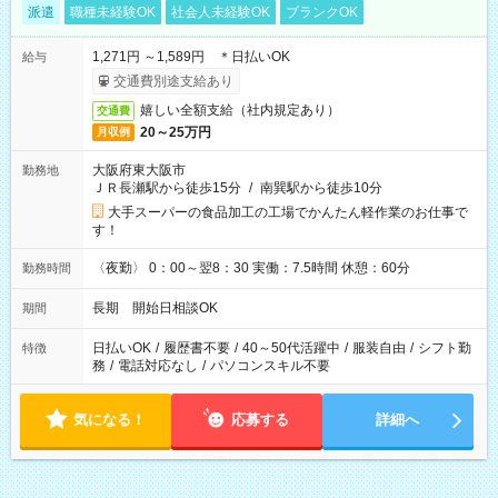
派遣
職種未経験OK
社会人未経験OK
ブランクOK
1,271円 ～1,589円 ＊日払いOK
給与
交通費別途支給あり
嬉しい全額支給（社内規定あり）
交通費
20～25万円
月収例
大阪府東大阪市
勤務地
ＪＲ長瀬駅から徒歩15分
/
南巽駅から徒歩10分
大手スーパーの食品加工の工場でかんたん軽作業のお仕事で
す！
〈夜勤〉 0：00～翌8：30 実働：7.5時間 休憩：60分
勤務時間
長期 開始日相談OK
期間
日払いOK
/
履歴書不要
/
40～50代活躍中
/
服装自由
/
シフト勤
特徴
務
/
電話対応なし
/
パソコンスキル不要
気になる！
応募する
詳細へ