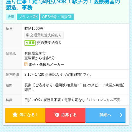
座り仕事！給与即払いOK！駅チカ！医療機器の
製造、事務
派遣
ブランクOK
WEB登録・面接OK
時給1500円
給与
交通費別途支給あり
交通費支給有り
交通費
兵庫県宝塚市
勤務地
宝塚駅から徒歩5分
電子・機械系メーカー
8:15～17:20 ※表記のうち実働8時間です。
勤務時間
長期【ご応募から1週間以内(最短2日目)のスピード就業が可能】
期間
即日～
日払いOK
/
履歴書不要
/
電話対応なし
/
パソコンスキル不要
特徴
気になる！
応募する
詳細へ