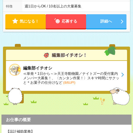
社後、就業可能シフトをご確認の上、申請してください。
週1日からOK / 10名以上の大量募集
特徴
気になる！
応募する
詳細へ
編集部イチオシ
≪単発＊1日から～≫天王寺動物園／ナイトズーの受付案内
メンバー大募集！、〈カンタン作業！〉スキマ時間にサクッ
と＊お菓子の仕分けなど
(8/6UP!)
お仕事の概要
【設計補助業務】