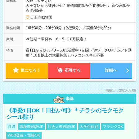
大阪市天王寺区
勤務地
天王寺駅から徒歩5分
/
動物園前駅から徒歩5分
/
新今宮駅か
ら徒歩5分
天王寺動物園
16時30分～20時00分（休憩0分）／実働3時間30分
勤務時間
≪短期＊単発≫ 8・9・10月限定！
期間
週1日からOK
/
40～50代活躍中
/
副業・WワークOK
/
シフト勤
特徴
務
/
10名以上の大量募集
/
パソコンスキル不要
気になる！
応募する
詳細へ
掲載日：2026.08.06
未読
《単発1日OK！日払い可》＊チラシのモクモク
シール貼り
派遣
職種未経験OK
社会人未経験OK
大学生歓迎
ブランクOK
WEB登録・面接OK