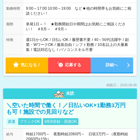
9:00～17:00 10:00～19:00 など ■ 他の時間帯もお気軽にご相
勤務時間
談ください！
単発1日～！ ★勤務開始日や期間はお気軽にご相談くださ
期間
い！ ＃8月～ ＃9月～
週1日からOK
/
日払いOK
/
履歴書不要
/
40～50代活躍中
/
副
特徴
業・WワークOK
/
服装自由
/
シフト勤務
/
10名以上の大量募
集
/
電話対応なし
/
パソコンスキル不要
気になる！
応募する
詳細へ
掲載日：2026.08.06
未読
＼空いた時間で働く！／日払いOK×1勤務3万円
も可！施設での見回りなど
派遣
ブランクOK
WEB登録・面接OK
時給1700円～ 夜勤時給2060円～ 日収3万円～（夜勤時給
給与
2060円×15h）