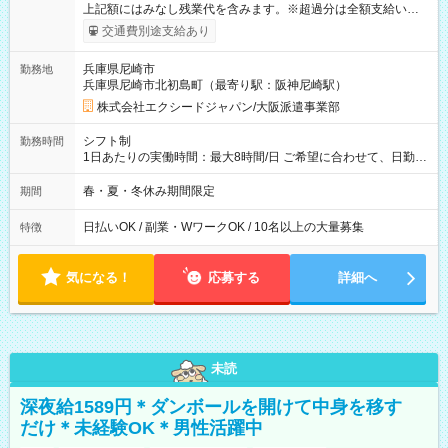
上記額にはみなし残業代を含みます。※超過分は全額支給いたし
ます。 みなし残業代 15,875円 以上／月 みなし残業時間 10時間
交通費別途支給あり
／月 【 各種手当 】 ■交通費支給（全額支給） 【 試用期間 】
試用期間は2ヶ月です その他、給与・待遇の変更はありません
兵庫県尼崎市
勤務地
【試用期間】試用期間あり 試用期間の長さ：2ヶ月 雇用形態、
兵庫県尼崎市北初島町（最寄り駅：阪神尼崎駅）
給与は本採用時と同じです。 ※スムーズな選考のため、お電話
番号のご入力は必須となっております。未記入の場合は応募が
株式会社エクシードジャパン/大阪派遣事業部
無効となる可能性がございます。
シフト制
勤務時間
1日あたりの実働時間：最大8時間/日 ご希望に合わせて、日勤・
夜勤のいずれかを選べます！ 日勤：10:00～19:00（実働8時
間・休憩1時間） 夜勤：21:00～6:00 または 22:00～7:00（実働
春・夏・冬休み期間限定
期間
8時間・休憩1時間）
日払いOK / 副業・WワークOK / 10名以上の大量募集
特徴
気になる！
応募する
詳細へ
未読
深夜給1589円＊ダンボールを開けて中身を移す
だけ＊未経験OK＊男性活躍中