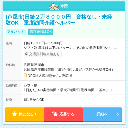
未読
(芦屋市)日給２万８０００円 資格なし・未経
験OK 重度訪問介護ヘルパー
アルバイト
職種未経験OK
日給19,500円～27,300円
給与
シフト制 基本は以下のパターン。その他の勤務時間あり。
（１）日勤の場合 ８：３０～１８：３０ （実働７時間＋待機
交通費別途支給あり
＆休憩３時間） 賃金２万００００円 （２）夜勤の場合 １
８：３０～翌８：３０ （実働７時間＋待機＆仮眠７時間） 賃
兵庫県芦屋市
勤務地
金２万８０００円 ・月平均 ３４万４０００円（週40時間労働
兵庫県芦屋市陽光町（最寄り駅：最寄バス停から徒歩2分）
の場合×4.3週） ・賞与あり （週40時間労働で12か月勤務の
場合は80万円支給、査定あり） 年1回の3月末支給 ・昇給あり
NPO法人広域協会 / 大阪広域
・待機＆仮眠時間も給与支給されます ・賃金は月末締切、翌月
25日支払い 【試用期間】試用期間あり 試用期間の長さ：3ヶ月
シフト制
勤務時間
雇用形態、給与は本採用時と同じです。
1日あたりの実働時間：最大7時間/日 勤務時間 ・基本シフト
は、下記の2パターン(調整あります) （１）８：３０～１８：３
０（実働７時間＋待機＆休憩３時間） （２）１８：３０～翌
週1日からOK
特徴
８：３０（実働７時間＋待機＆仮眠7時間） ・その他の勤務時
間もあります
気になる！
応募する
詳細へ