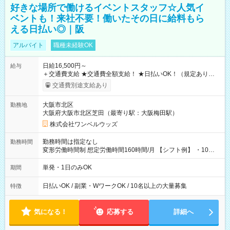
好きな場所で働けるイベントスタッフ☆人気イ
ベントも！来社不要！働いたその日に給料もら
える日払い◎｜阪
アルバイト
職種未経験OK
日給16,500円～
給与
＋交通費支給 ★交通費全額支給！ ★日払いOK！（規定あり） ┗
働いたその日に現金GET♪ お仕事後はコンビニATMから 日払
交通費別途支給あり
い分を引き落とせます！ 【試用期間】試用期間なし
大阪市北区
勤務地
大阪府大阪市北区芝田（最寄り駅：大阪梅田駅）
株式会社ワンベルウッズ
勤務時間は指定なし
勤務時間
変形労働時間制 想定労働時間160時間/月 【シフト例】 ・10：
00～20：00
単発・1日のみOK
期間
日払いOK / 副業・WワークOK / 10名以上の大量募集
特徴
気になる！
応募する
詳細へ