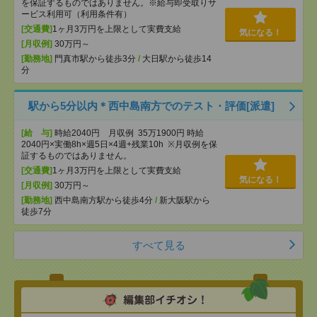
を保証するものではありません。※給与即受取りサ
ービス利用可（利用条件有）
[交通費]
1ヶ月3万円を上限として実費支給
気になる！
[月収例]
30万円～
[勤務地]
門真市駅から徒歩3分
/
大日駅から徒歩14
分
駅から5分以内＊西中島南方でのテスト・評価[派遣]
[給 与]
時給2040円 月収例 35万1900円 時給
2040円×実働8h×週5日×4週+残業10h ※月収例を保
証するものではありません。
[交通費]
1ヶ月3万円を上限として実費支給
気になる！
[月収例]
30万円～
[勤務地]
西中島南方駅から徒歩4分
/
新大阪駅から
徒歩7分
すべて見る