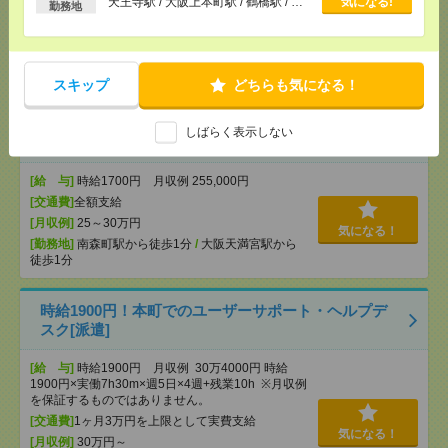
天王寺駅 / 大阪上本町駅 / 鶴橋駅 / …
気になる!
勤務地
[給 与]
無資格未経験：時給1400円～ ■週払い
OK ■扶養内OK ■日収1万1200円以上
[交通費]
交通費全額支給
気になる！
[勤務地]
天王寺駅
/
大阪上本町駅
/
鶴橋駅
/
…
スキップ
どちらも気になる！
＼40～60代活躍中／生前契約のサポート！1700円！
しばらく表示しない
直接雇用も！[派遣]
[給 与]
時給1700円 月収例 255,000円
[交通費]
全額支給
[月収例]
25～30万円
気になる！
[勤務地]
南森町駅から徒歩1分
/
大阪天満宮駅から
徒歩1分
時給1900円！本町でのユーザーサポート・ヘルプデ
スク[派遣]
[給 与]
時給1900円 月収例 30万4000円 時給
1900円×実働7h30m×週5日×4週+残業10h ※月収例
を保証するものではありません。
[交通費]
1ヶ月3万円を上限として実費支給
気になる！
[月収例]
30万円～