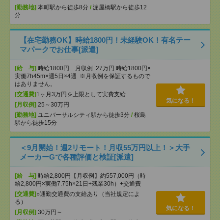
[勤務地]
本町駅から徒歩8分
/
淀屋橋駅から徒歩12
分
【在宅勤務OK】時給1800円！未経験OK！有名テー
マパークでお仕事[派遣]
[給 与]
時給1800円 月収例 27万円 時給1800円×
実働7h45m×週5日×4週 ※月収例を保証するもので
はありません。
[交通費]
1ヶ月3万円を上限として実費支給
気になる！
[月収例]
25～30万円
[勤務地]
ユニバーサルシティ駅から徒歩3分
/
桜島
駅から徒歩15分
＜9月開始！週2リモート！月収55万円以上！＞大手
メーカーGで各種評価と検証[派遣]
[給 与]
時給2,800円【月収例】約557,000円（時
給2,800円×実働7.75h×21日+残業30h）+交通費
[交通費]
○通勤交通費の支給あり（当社規定によ
る）
気になる！
[月収例]
30万円～