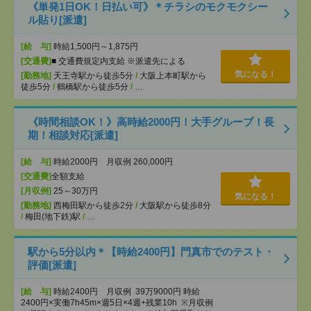
《単発1日OK！日払い可》＊チラシのモクモクシー
ル貼り[派遣]
[給 与]
時給1,500円～1,875円
[交通費]
■ 交通費規定内支給 ※派遣先による
気になる！
[勤務地]
天王寺駅から徒歩5分
/
大阪上本町駅から
徒歩5分
/
鶴橋駅から徒歩5分
/
…
《時間相談OK！》高時給2000円！大手グループ！長
期！相談対応[派遣]
[給 与]
時給2000円 月収例 260,000円
[交通費]
全額支給
[月収例]
25～30万円
気になる！
[勤務地]
西梅田駅から徒歩2分
/
大阪駅から徒歩8分
/
梅田(地下鉄)駅
/
…
駅から5分以内＊【時給2400円】門真市でのテスト・
評価[派遣]
[給 与]
時給2400円 月収例 39万9000円 時給
2400円×実働7h45m×週5日×4週+残業10h ※月収例