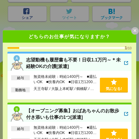
シェア
ツイート
ブックマーク
×
どちらのお仕事が気になりますか？
あなたの閲覧履歴からの
おすすめ
1
/10
志望動機も履歴書も不要！日収1.1万円～＊未
経験OKの介護[派遣]
志望動機も履歴書も不要！日収1.1万円～＊未経験OK
無資格未経験：時給1400円～ ■週払
給与
の介護[派遣]
いOK ■扶養内OK ■日収1万1200円
以上
天王寺駅 / 大阪上本町駅 / 鶴橋駅 / …
気になる!
勤務地
[給 与]
無資格未経験：時給1400円～ ■週払い
OK ■扶養内OK ■日収1万1200円以上
[交通費]
交通費全額支給
気になる！
【オープニング募集】おばあちゃんのお散歩
[勤務地]
天王寺駅
/
大阪上本町駅
/
鶴橋駅
/
…
付き添いも仕事の1つ[派遣]
【オープニング募集】おばあちゃんのお散歩付き添
無資格未経験：時給1400円～ ■週払
給与
いも仕事の1つ[派遣]
いOK ■扶養内OK ■日収1万1200円
以上