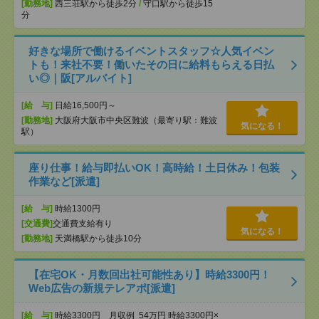
[勤務地]
西三荘駅から徒歩2分
/
守口駅から徒歩15
分
好きな場所で働けるイベントスタッフ☆人気イベン
トも！来社不要！働いたその日に給料もらえる日払
い◎｜阪[アルバイト]
[給 与]
日給16,500円～
[勤務地]
大阪府大阪市中央区難波（最寄り駅：難波
気になる！
駅）
座り仕事！給与即払いOK！高時給！土日休み！包装
作業など[派遣]
[給 与]
時給1300円
[交通費]
交通費支給有り
気になる！
[勤務地]
天満橋駅から徒歩10分
【在宅OK・月数回出社可能性あり】時給3300円！
Web広告の新規テレアポ[派遣]
[給 与]
時給3300円 月収例 54万円 時給3300円×