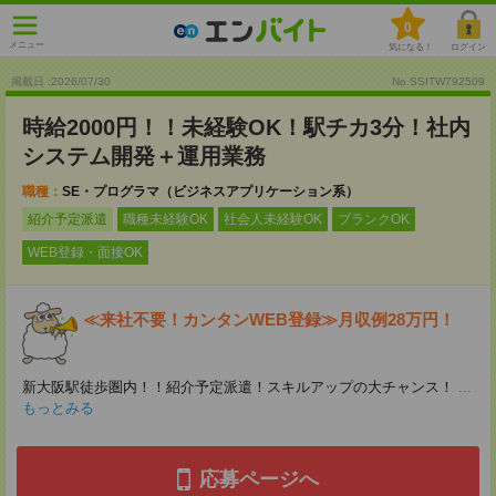
0
メニュー
気になる！
ログイン
掲載日 :2026
/
07
/
30
No.SSITW792509
時給2000円！！未経験OK！駅チカ3分！社内
システム開発＋運用業務
職種：
SE・プログラマ（ビジネスアプリケーション系）
紹介予定派遣
職種未経験OK
社会人未経験OK
ブランクOK
WEB登録・面接OK
≪来社不要！カンタンWEB登録≫月収例28万円！
新大阪駅徒歩圏内！！紹介予定派遣！スキルアップの大チャンス！
...
もっとみる
応募ページへ