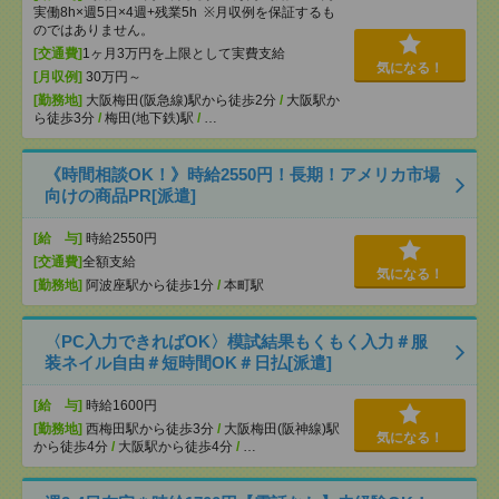
実働8h×週5日×4週+残業5h ※月収例を保証するも
のではありません。
[交通費]
1ヶ月3万円を上限として実費支給
気になる！
[月収例]
30万円～
[勤務地]
大阪梅田(阪急線)駅から徒歩2分
/
大阪駅か
ら徒歩3分
/
梅田(地下鉄)駅
/
…
《時間相談OK！》時給2550円！長期！アメリカ市場
向けの商品PR[派遣]
[給 与]
時給2550円
[交通費]
全額支給
気になる！
[勤務地]
阿波座駅から徒歩1分
/
本町駅
〈PC入力できればOK〉模試結果もくもく入力＃服
装ネイル自由＃短時間OK＃日払[派遣]
[給 与]
時給1600円
[勤務地]
西梅田駅から徒歩3分
/
大阪梅田(阪神線)駅
気になる！
から徒歩4分
/
大阪駅から徒歩4分
/
…