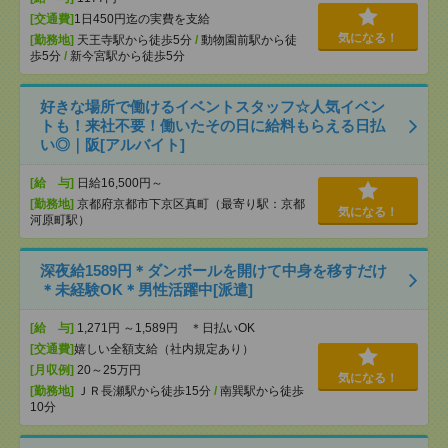
[交通費]
1日450円迄の実費を支給
気になる！
[勤務地]
天王寺駅から徒歩5分
/
動物園前駅から徒
歩5分
/
新今宮駅から徒歩5分
好きな場所で働けるイベントスタッフ☆人気イベン
トも！来社不要！働いたその日に給料もらえる日払
い◎｜阪[アルバイト]
[給 与]
日給16,500円～
[勤務地]
京都府京都市下京区真町（最寄り駅：京都
気になる！
河原町駅）
深夜給1589円＊ダンボールを開けて中身を移すだけ
＊未経験OK＊男性活躍中[派遣]
[給 与]
1,271円 ～1,589円 ＊日払いOK
[交通費]
嬉しい全額支給（社内規定あり）
[月収例]
20～25万円
気になる！
[勤務地]
ＪＲ長瀬駅から徒歩15分
/
南巽駅から徒歩
10分