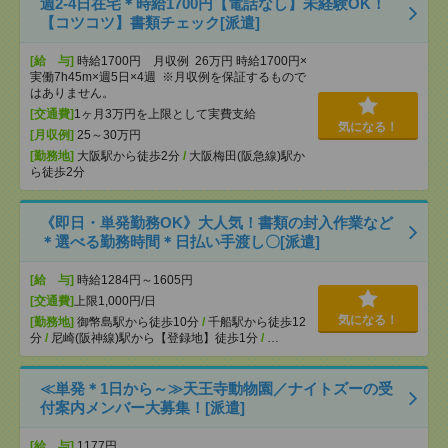
週2-4日在宅＊時給1700円【電話なし】未経験OK！
【コツコツ】書類チェック[派遣]
[給 与]
時給1700円 月収例 26万円 時給1700円×
実働7h45m×週5日×4週 ※月収例を保証するもので
はありません。
[交通費]
1ヶ月3万円を上限として実費支給
気になる！
[月収例]
25～30万円
[勤務地]
大阪駅から徒歩2分
/
大阪梅田(阪急線)駅か
ら徒歩2分
《即日・単発勤務OK》大人気！書類の封入作業など
＊選べる勤務時間＊日払い手渡し〇[派遣]
[給 与]
時給1284円～1605円
[交通費]
上限1,000円/日
気になる！
[勤務地]
御幣島駅から徒歩10分
/
千船駅から徒歩12
分
/
尼崎(阪神線)駅から【登録地】徒歩1分
/
…
≪単発＊1日から～≫天王寺動物園／ナイトズーの受
付案内メンバー大募集！[派遣]
[給 与]
1177円