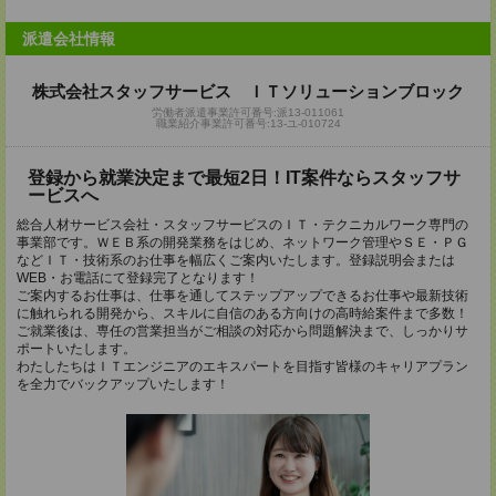
派遣会社情報
株式会社スタッフサービス ＩＴソリューションブロック
労働者派遣事業許可番号:派13-011061
職業紹介事業許可番号:13-ユ-010724
登録から就業決定まで最短2日！IT案件ならスタッフサ
ービスへ
総合人材サービス会社・スタッフサービスのＩＴ・テクニカルワーク専門の
事業部です。ＷＥＢ系の開発業務をはじめ、ネットワーク管理やＳＥ・ＰＧ
などＩＴ・技術系のお仕事を幅広くご案内いたします。登録説明会または
WEB・お電話にて登録完了となります！
ご案内するお仕事は、仕事を通してステップアップできるお仕事や最新技術
に触れられる開発から、スキルに自信のある方向けの高時給案件まで多数！
ご就業後は、専任の営業担当がご相談の対応から問題解決まで、しっかりサ
ポートいたします。
わたしたちはＩＴエンジニアのエキスパートを目指す皆様のキャリアプラン
を全力でバックアップいたします！