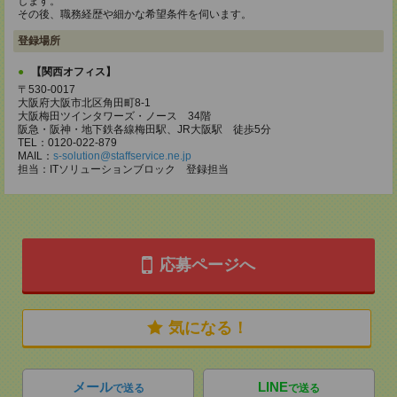
します。
その後、職務経歴や細かな希望条件を伺います。
登録場所
【関西オフィス】
〒530-0017
大阪府大阪市北区角田町8-1
大阪梅田ツインタワーズ・ノース 34階
阪急・阪神・地下鉄各線梅田駅、JR大阪駅 徒歩5分
TEL：0120-022-879
MAIL：
s-solution@staffservice.ne.jp
担当：ITソリューションブロック 登録担当
応募ページへ
気になる！
メール
LINE
で送る
で送る