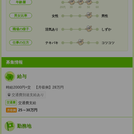
年齢層
20代
30
40
50
60
男女比率
女性
男性
職場の様子
活気あり
しずか
仕事の仕方
テキパキ
コツコツ
募集情報
給与
時給2000円+交 【月収例】28万円
交通費別途支給あり
交通費支給
交通費
25～30万円
月収例
勤務地