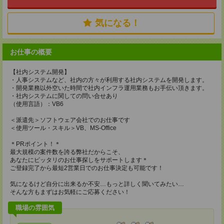
気になる！
お仕事の概要
【社内システム開発】
・人事システムなど、社内の方々が利用する社内システムを開発します。
・開発業務以外空いた時間で社内インフラ運用業務もお手伝い頂きます。
・社内システムに関しての問い合せあり
（使用言語）：VB6
＜派遣先＞ソフトウェア会社でのお仕事です
＜使用ツール・スキル＞VB、MS-Office
＊PRポイント！＊
最大規模の案件数を誇る弊社だからこそ、
あなたにピッタリのお仕事探しをサポートします＊
ご登録完了から最短2営業日でのお仕事決定も可能です！
気になるけど自分に出来るか不安…もっと詳しく聞いてみたい…
そんな方もまずはお気軽にご応募ください！
職場の雰囲気