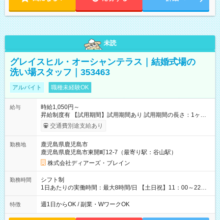
未読
グレイスヒル・オーシャンテラス｜結婚式場の
洗い場スタッフ｜353463
アルバイト
職種未経験OK
時給1,050円～
給与
昇給制度有 【試用期間】試用期間あり 試用期間の長さ：1ヶ月
雇用形態、給与は本採用時と同じです。
交通費別途支給あり
鹿児島県鹿児島市
勤務地
鹿児島県鹿児島市東開町12-7（最寄り駅：谷山駅）
株式会社ディアーズ・ブレイン
シフト制
勤務時間
1日あたりの実働時間：最大8時間/日 【土日祝】11：00～22：
00/実働6～8時間 週1～2日勤務相談可 【勤務期間】6か月以上
週1日からOK / 副業・WワークOK
特徴