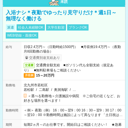
未読
入浴ナシ＊夜勤でゆったり見守りだけ＊週1日～
無理なく働ける
派遣
社会人未経験OK
大学生歓迎
ブランクOK
WEB登録・面接OK
日収2.4万円～（日勤時給1500円） ■月収例19.4万円～（夜勤
給与
月8回勤務の場合）
交通費別途支給あり
交通費全額支給 ■ガソリン代も全額支給（規定あ
交通費
り） ■無料駐車場もご相談ください
15～20万円
月収例
北九州市若松区
勤務地
若松駅
/
二島駅
/
奥洞海駅
/
…
＜選べる勤務地＞介護施設や病院 ※ご自宅の近くなど、お
好きな場所を選べます！
＜例＞ 夜勤（例） 16：00～翌9：00 16：30～翌9：30 17：00
勤務時間
～翌10：00 ※勤務時間は施設によって異なります 「土日祝は休
みたい」 「しっかり稼ぎたい」 「もう少し遅い時間から始めた
い」など ご希望にあったお仕事をご案内いたします。 ※未経験
短期2ヵ月～のお仕事です。開始日はご相談ください！ ★急募
期間