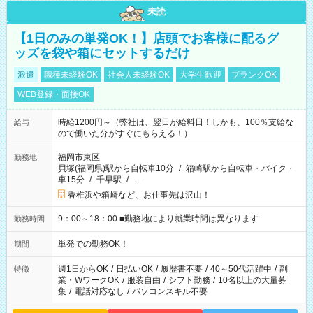
未読
【1日のみの単発OK！】店頭でお客様に配るグ
ッズを袋や箱にセットするだけ
派遣
職種未経験OK
社会人未経験OK
大学生歓迎
ブランクOK
WEB登録・面接OK
時給1200円～（弊社は、翌日が給料日！しかも、100％支給な
給与
ので働いた分がすぐにもらえる！）
福岡市東区
勤務地
貝塚(福岡県)駅から自転車10分
/
箱崎駅から自転車・バイク・
車15分
/
千早駅
/
…
香椎浜や箱崎など、お仕事先は沢山！
9：00～18：00 ■勤務地により就業時間は異なります
勤務時間
単発での勤務OK！
期間
週1日からOK
/
日払いOK
/
履歴書不要
/
40～50代活躍中
/
副
特徴
業・WワークOK
/
服装自由
/
シフト勤務
/
10名以上の大量募
集
/
電話対応なし
/
パソコンスキル不要