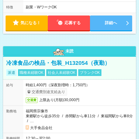
間 ・平日のみOK ▼シフト例 ・8:00～13:00 ・9:00～12:00 ・
9:00～14:00
副業・WワークOK
特徴
気になる！
応募する
詳細へ
未読
冷凍食品の検品・包装_H132054（夜勤）
派遣
職種未経験OK
社会人未経験OK
ブランクOK
時給1,400円（深夜割増時：1,750円）
給与
交通費別途支給あり
上限あり(月額)30,000円
交通費
福岡県宗像市
勤務地
東郷駅から徒歩35分
/
赤間駅から車11分
/
東福間駅から車8分
/
…
大手食品会社
17:30～翌2:00
勤務時間