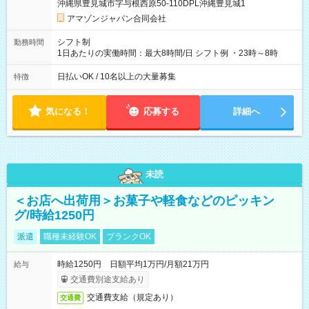
沖縄県豊見城市字与根西原50-110DPL沖縄豊見城1
あり 試用期間の長さ：1週間 雇用形態、給与は本採用時と同じ
です。
アマゾンジャパン合同会社
シフト制
勤務時間
1日あたりの実働時間：最大8時間/日 シフト例 ・23時～8時
日払いOK / 10名以上の大量募集
特徴
気になる！
応募する
詳細へ
未読
＜お店へ出荷用＞お菓子や軽食などのピッキン
グ/時給1250円
派遣
職種未経験OK
ブランクOK
時給1250円 日額平均1万円/月額21万円
給与
交通費別途支給あり
交通費支給（規定あり）
交通費