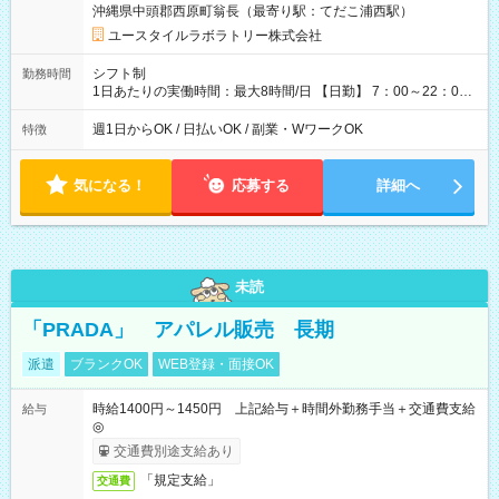
沖縄県中頭郡西原町翁長（最寄り駅：てだこ浦西駅）
※ 雇用形態と給与に、本採用時と異なる部分があります。 雇用
形態：本採用時と同じです。 給与：時給 1,030円以上
ユースタイルラボラトリー株式会社
シフト制
勤務時間
1日あたりの実働時間：最大8時間/日 【日勤】 7：00～22：00
の間で4～8時間勤務（休憩時間は法定通り） ※週1日～OK ／ 1
日4時間から勤務OK ／ 夜勤なし ＊＊ 勤務時間例 ＊＊ ■7時
週1日からOK / 日払いOK / 副業・WワークOK
特徴
から11時 ■9時から18時 ■17時から21時 など ※訪問先により
変動 ※曜日固定（毎週同じ曜日勤務）
気になる！
応募する
詳細へ
未読
「PRADA」 アパレル販売 長期
派遣
ブランクOK
WEB登録・面接OK
時給1400円～1450円 上記給与＋時間外勤務手当＋交通費支給
給与
◎
交通費別途支給あり
「規定支給」
交通費