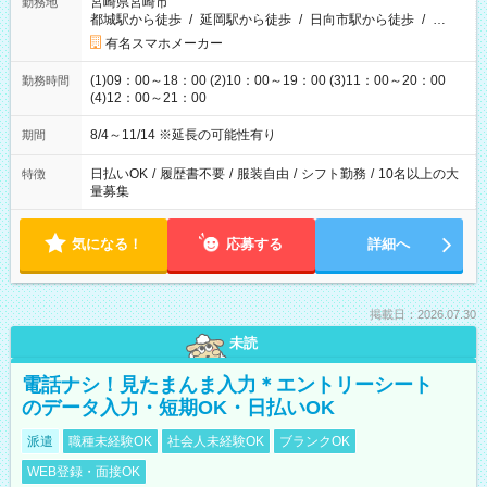
宮崎県宮崎市
勤務地
都城駅から徒歩
/
延岡駅から徒歩
/
日向市駅から徒歩
/
…
有名スマホメーカー
(1)09：00～18：00 (2)10：00～19：00 (3)11：00～20：00
勤務時間
(4)12：00～21：00
8/4～11/14 ※延長の可能性有り
期間
日払いOK
/
履歴書不要
/
服装自由
/
シフト勤務
/
10名以上の大
特徴
量募集
気になる！
応募する
詳細へ
掲載日：2026.07.30
未読
電話ナシ！見たまんま入力＊エントリーシート
のデータ入力・短期OK・日払いOK
派遣
職種未経験OK
社会人未経験OK
ブランクOK
WEB登録・面接OK