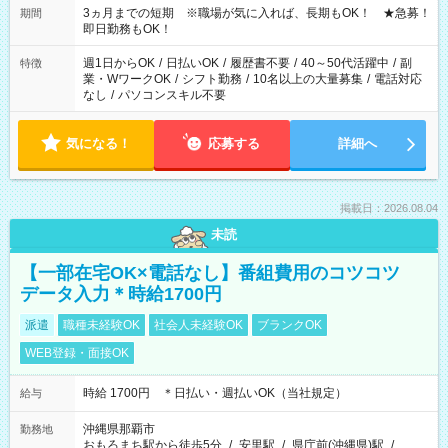
3ヵ月までの短期 ※職場が気に入れば、長期もOK！ ★急募！
期間
即日勤務もOK！
週1日からOK
/
日払いOK
/
履歴書不要
/
40～50代活躍中
/
副
特徴
業・WワークOK
/
シフト勤務
/
10名以上の大量募集
/
電話対応
なし
/
パソコンスキル不要
気になる！
応募する
詳細へ
掲載日：2026.08.04
未読
【一部在宅OK×電話なし】番組費用のコツコツ
データ入力＊時給1700円
派遣
職種未経験OK
社会人未経験OK
ブランクOK
WEB登録・面接OK
時給 1700円 ＊日払い・週払いOK（当社規定）
給与
沖縄県那覇市
勤務地
おもろまち駅から徒歩5分
/
安里駅
/
県庁前(沖縄県)駅
/
…