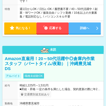
の方の場合は1～2ヶ月間は日中での仕事を経験いただき、 お
です！
仕事に慣れてからの夜勤になります。 ★家庭の都合でお休みが
必要な場合も遠慮なくご相談ください。
週1日からOK
/
日払いOK
/
履歴書不要
/
40～50代活躍中
/
副
特徴
業・WワークOK
/
服装自由
/
シフト勤務
/
10名以上の大量募
集
/
電話対応なし
/
パソコンスキル不要
気になる！
応募する
詳細へ
未読
Amazon直雇用！20～50代活躍中◎倉庫内作業
スタッフ（パートタイム/夜勤）｜沖縄豊見城
DS
アルバイト
職種未経験OK
時給1,225円～1,531円
給与
■昇給・昇格 一定の条件を満たした場合、契約更新の際に年2回
まで昇給の機会があります。 ■正社員登用制度あり ※月末締/翌
交通費別途支給あり
月25日支払い ※時間外手当、別途支給 ※深夜割増賃金 (22:00～
翌5:00までは時給が25%UPします) ☆給与前払い制度有！
沖縄県豊見城市
勤務地
☆Amazon直雇用で安定して働けます！ 【試用期間】試用期間