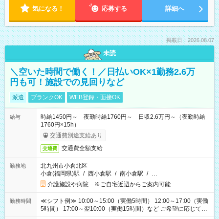
気になる！
応募する
詳細へ
掲載日：2026.08.07
未読
＼空いた時間で働く！／日払いOK×1勤務2.6万
円も可！施設での見回りなど
派遣
ブランクOK
WEB登録・面接OK
時給1450円～ 夜勤時給1760円～ 日収2.6万円～（夜勤時給
給与
1760円×15h）
交通費別途支給あり
交通費全額支給
交通費
北九州市小倉北区
勤務地
小倉(福岡県)駅
/
西小倉駅
/
南小倉駅
/
…
介護施設や病院 ※ご自宅近辺からご案内可能
≪シフト例≫ 10:00～15:00（実働5時間） 12:00～17:00（実働
勤務時間
5時間） 17:00～翌10:00（実働15時間）など ご希望に応じて、
働く時間は調整できます！ お気軽に担当へ相談ください！