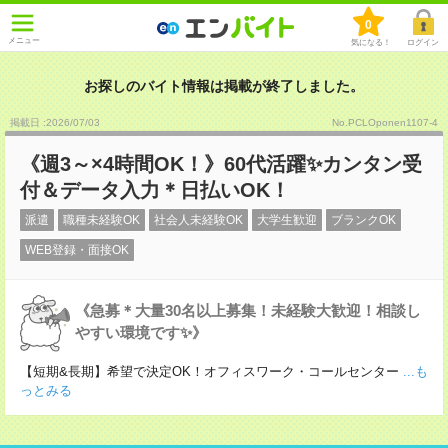
0
メニュー
気になる！
ログイン
お探しのバイト情報は掲載が終了しました。
掲載日 :2026
/
07
/
03
No.PCLOponen1107-4
《週3～×4時間OK！》60代活躍✨カンタン受
付＆データ入力＊日払いOK！
派遣
職種未経験OK
社会人未経験OK
大学生歓迎
ブランクOK
WEB登録・面接OK
《急募＊大量30名以上募集！未経験大歓迎！相談し
やすい環境です✨》
【短期&長期】希望で決定OK！オフィスワーク・コールセンター
...も
っとみる