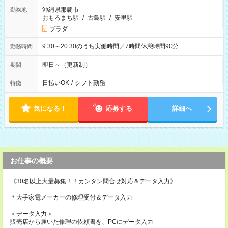
沖縄県那覇市
勤務地
おもろまち駅
/
古島駅
/
安里駅
プラダ
9:30～20:30のうち実働時間／7時間休憩時間90分
勤務時間
即日～（更新制）
期間
日払いOK
/
シフト勤務
特徴
気になる！
応募する
詳細へ
お仕事の概要
《30名以上大量募集！！カンタン問合せ対応＆データ入力》
＊大手家電メーカーの修理受付＆データ入力
＜データ入力＞
販売店から届いた修理の依頼書を、PCにデータ入力