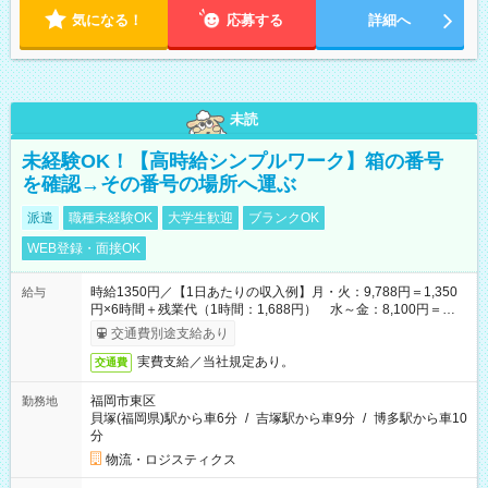
気になる！
応募する
詳細へ
未読
未経験OK！【高時給シンプルワーク】箱の番号
を確認→その番号の場所へ運ぶ
派遣
職種未経験OK
大学生歓迎
ブランクOK
WEB登録・面接OK
時給1350円／【1日あたりの収入例】月・火：9,788円＝1,350
給与
円×6時間＋残業代（1時間：1,688円） 水～金：8,100円＝
1,350円×6時間
交通費別途支給あり
実費支給／当社規定あり。
交通費
福岡市東区
勤務地
貝塚(福岡県)駅から車6分
/
吉塚駅から車9分
/
博多駅から車10
分
物流・ロジスティクス