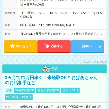
一般事務の運用
1日8h勤務 ・09:00 ～ 18:00 ・10:00 ～ 19:00 など ＊いずれも
勤務時間
休憩60分
即日～長期 ＊1ヶ月以上の短期も相談OK
期間
日払いOK
/
履歴書不要
/
服装自由
/
シフト勤務
/
電話対応なし
特徴
気になる！
応募する
詳細へ
掲載日：2026.08.06
未読
3ヵ月で71万円稼ぐ！未経験OK＊おばあちゃん
のお話相手など
派遣
職種未経験OK
社会人未経験OK
ブランクOK
WEB登録・面接OK
無資格の方：時給1350円～1687円 / 介護福祉士：時給1650円～
給与