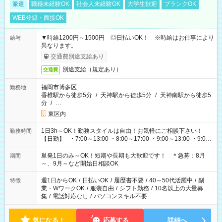
派遣
職種未経験OK
社会人未経験OK
大学生歓迎
ブランクOK
WEB登録・面接OK
▼時給1200円～1500円 ◎日払いOK！ ※時給はお仕事により
給与
異なります。
交通費別途支給あり
別途支給（規定あり）
交通費
福岡市博多区
勤務地
香椎駅から徒歩5分
/
天神駅から徒歩5分
/
天神南駅から徒歩5
分
/
…
東区内
1日3h～OK！勤務スタイルは自由！お気軽にご相談下さい！
勤務時間
【日勤】 ・7:00～13:00 ・8:00～17:00 ・9:00～13:00 ・9:00
～18:00 ・10:00～19:00 ・13:00～18:00 ・15:00～20:00 ・
16:00～19:00 【夜勤】 ・17:00～21:00 ・18:00～23:00 ・
単発1日のみ～OK！短期や長期も大歓迎です！ ＊急募：8月
期間
21:00～翌6:00 ・23:00～翌8:00 など（他時間多数あり！）
～、9月～など開始日相談OK
週1日からOK
/
日払いOK
/
履歴書不要
/
40～50代活躍中
/
副
特徴
業・WワークOK
/
服装自由
/
シフト勤務
/
10名以上の大量募
集
/
電話対応なし
/
パソコンスキル不要
気になる！
応募する
詳細へ