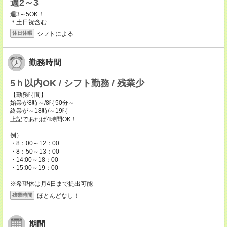
週2～3
週3～5OK！
＊土日祝含む
シフトによる
休日休暇
勤務時間
5ｈ以内OK / シフト勤務 / 残業少
【勤務時間】
始業が8時～/8時50分～
終業が～18時/～19時
上記であれば4時間OK！
例）
・8：00～12：00
・8：50～13：00
・14:00～18：00
・15:00～19：00
※希望休は月4日まで提出可能
ほとんどなし！
残業時間
期間