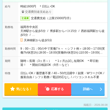
時給1600円 ＊日払いOK
給与
交通費別途支給あり
交通費支給（上限15000円/月）
交通費
福岡市中央区
勤務地
天神駅から徒歩5分
/
博多駅からバス15分
/
西鉄福岡駅から徒
歩5分
/
…
天神南駅から徒歩5分
9：00～21：00の中で実働7ｈ～ ＜シフト例＞ □9:00～17:00(実
勤務時間
働7h/休憩1h) □9:00～18:00(実働8h/休憩1h) □10:00～19:00(実
働8h/休憩1h) □11:00～20:00(実働8h/休憩1h) □12:00～20:00(実
働7h/休憩1h) □12:00～21:00(実働7h/休憩1h) ＊固定OK ＊選べ
随時～長期（3ヶ月～） ＊1ヶ月お試し短期OK ＊即日歓
期間
る時間帯！
迎！ ＊開始日相談OK（9月～など）
日払いOK
/
履歴書不要
/
40～50代活躍中
/
副業・WワークOK
/
特徴
服装自由
/
シフト勤務
/
電話対応なし
/
パソコンスキル不要
気になる！
応募する
詳細へ
掲載日：2026.08.08