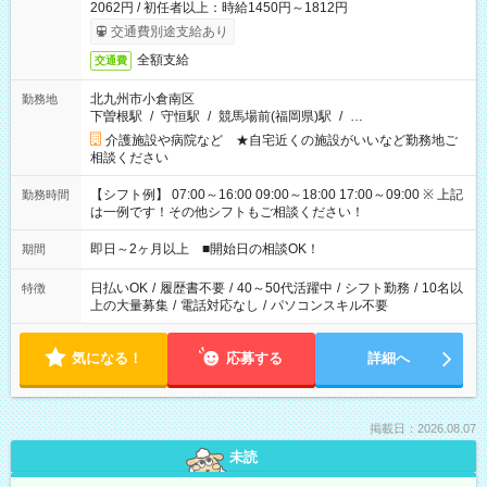
2062円 / 初任者以上：時給1450円～1812円
交通費別途支給あり
全額支給
交通費
北九州市小倉南区
勤務地
下曽根駅
/
守恒駅
/
競馬場前(福岡県)駅
/
…
介護施設や病院など ★自宅近くの施設がいいなど勤務地ご
相談ください
【シフト例】 07:00～16:00 09:00～18:00 17:00～09:00 ※ 上記
勤務時間
は一例です！その他シフトもご相談ください！
即日～2ヶ月以上 ■開始日の相談OK！
期間
日払いOK
/
履歴書不要
/
40～50代活躍中
/
シフト勤務
/
10名以
特徴
上の大量募集
/
電話対応なし
/
パソコンスキル不要
気になる！
応募する
詳細へ
掲載日：2026.08.07
未読