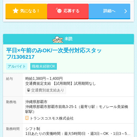
気になる！
応募する
詳細へ
未読
平日×午前のみOK/一次受付対応スタッ
フ/1306217
アルバイト
職種未経験OK
時給1,380円～1,400円
給与
交通費規定支給 【試用期間】試用期間なし
交通費別途支給あり
沖縄県那覇市
勤務地
沖縄県那覇市那覇市前島3-25-1（最寄り駅：モノレール美栄橋
駅駅）
トランスコスモス株式会社
シフト制
勤務時間
1日あたりの実働時間：最大5時間/日 ・週3日～OK ・1日3～5時