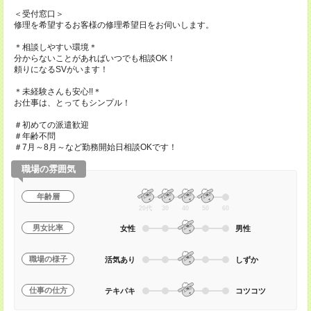
＜受付窓口＞
修理を希望するお客様の修理希望日をお伺いします。
＊相談しやすい環境＊
分からないことがあればいつでも相談OK！
頼りになるSVがいます！
＊未経験さんも安心!!＊
お仕事は、とってもシンプル！
＃初めての派遣歓迎
＃年齢不問
＃7月～8月～など勤務開始日相談OKです！
職場の雰囲気
年齢層
20代
30
40
50
60
男女比率
女性
男性
職場の様子
活気あり
しずか
仕事の仕方
テキパキ
コツコツ