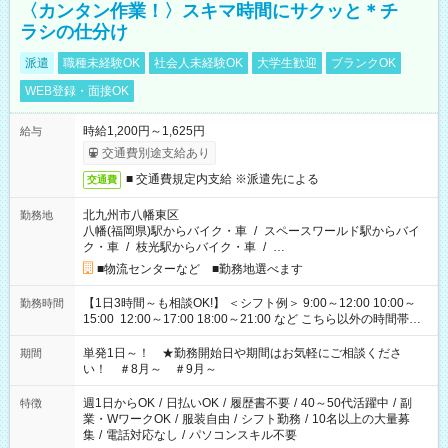
〈カンタン作業！〉スキマ時間にサクッと＊チ
ラシの仕分け
派遣
職種未経験OK
社会人未経験OK
大学生歓迎
ブランクOK
WEB登録・面接OK
時給1,200円～1,625円
給与
交通費別途支給あり
■ 交通費規定内支給 ※派遣先による
交通費
北九州市八幡東区
勤務地
八幡(福岡県)駅からバイク・車
/
スペースワールド駅からバイ
ク・車
/
枝光駅からバイク・車
/
…
■物流センターなど ■勤務地選べます
【1日3時間～も相談OK!】 ＜シフト例＞ 9:00～12:00 10:00～
勤務時間
15:00 12:00～17:00 18:00～21:00 など こちら以外の時間帯も
お気軽にご相談ください！
単発1日～！ ★勤務開始日や期間はお気軽にご相談くださ
期間
い！ ＃8月～ ＃9月～
週1日からOK
/
日払いOK
/
履歴書不要
/
40～50代活躍中
/
副
特徴
業・WワークOK
/
服装自由
/
シフト勤務
/
10名以上の大量募
集
/
電話対応なし
/
パソコンスキル不要