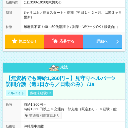
(1)13:00-19:00(休憩0分)
勤務時間
3ヶ月以上／即日スタート～長期（初回１～２ヶ月、以降３ヶ月
期間
更新）
履歴書不要
/
40～50代活躍中
/
副業・WワークOK
/
服装自由
特徴
気になる！
応募する
詳細へ
未読
【無資格でも時給1,360円～】見守りヘルパー✨
訪問介護（週1日から／日勤のみ） /Ja
アルバイト
職種未経験OK
時給1,360円～
給与
時給1,360円以上 ※交通費一部支給（既定あり） ※経験・能力を
考慮して決定します 【収入例】 週1回勤務の場合：1,360円×8時
交通費別途支給あり
間×4回=4万3,520円 週3回勤務の場合：1,360円×8時間×12回
=13万0,560円 週5回勤務の場合：1,360円×8時間×20回=21万
沖縄県中頭郡
勤務地
7,600円 【試用期間】試用期間あり 試用期間の長さ：2ヶ月