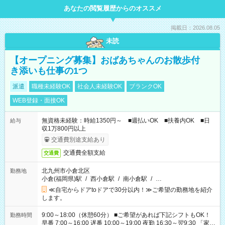
あなたの閲覧履歴からのオススメ
掲載日：2026.08.05
未読
【オープニング募集】おばあちゃんのお散歩付
き添いも仕事の1つ
派遣
職種未経験OK
社会人未経験OK
ブランクOK
WEB登録・面接OK
無資格未経験：時給1350円～ ■週払いOK ■扶養内OK ■日
給与
収1万800円以上
交通費別途支給あり
交通費全額支給
交通費
北九州市小倉北区
勤務地
小倉(福岡県)駅
/
西小倉駅
/
南小倉駅
/
…
≪自宅からドアtoドアで30分以内！≫ご希望の勤務地を紹介
します。
9:00～18:00（休憩60分） ■ご希望があれば下記シフトもOK！
勤務時間
早番 7:00～16:00 遅番 10:00～19:00 夜勤 16:30～翌9:30 「家族