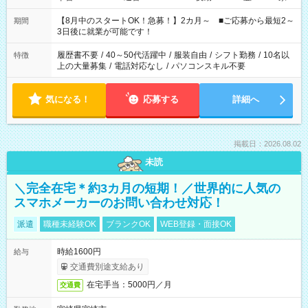
と休みを合わせたい」 「余裕を持って夕飯の準備がしたい」
「できれば残業はしたくない」 など、ご希望を教えてください
【8月中のスタートOK！急募！】2カ月～ ■ご応募から最短2～
期間
ね。 ※Wワーク希望の方へ 今ご覧のお仕事で希望する勤務時間
3日後に就業が可能です！
と、もう1つのお仕事の勤務時間。 合計で週40時間を超える場
合は応募できません。
履歴書不要
/
40～50代活躍中
/
服装自由
/
シフト勤務
/
10名以
特徴
上の大量募集
/
電話対応なし
/
パソコンスキル不要
気になる！
応募する
詳細へ
掲載日：2026.08.02
未読
＼完全在宅＊約3カ月の短期！／世界的に人気の
スマホメーカーのお問い合わせ対応！
派遣
職種未経験OK
ブランクOK
WEB登録・面接OK
時給1600円
給与
交通費別途支給あり
在宅手当：5000円／月
交通費