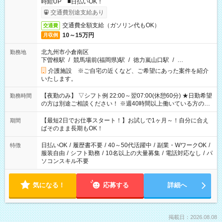
時給UP ■日払いOK！
交通費別途支給あり
交通費全額支給（ガソリン代もOK）
交通費
10～15万円
月収例
北九州市小倉南区
勤務地
下曽根駅
/
競馬場前(福岡県)駅
/
徳力嵐山口駅
/
…
介護施設 ※ご自宅の近くなど、ご希望にあった案件を紹介
いたします。
【夜勤のみ】 ▽シフト例 22:00～翌07:00(休憩60分) ★日勤希望
勤務時間
の方は別途ご相談ください！ ※週40時間以上働いている方のW
ワークはNG
【最短2日でお仕事スタート！】お試しで1ヶ月～！自分に合え
期間
ばそのまま長期もOK！
日払いOK
/
履歴書不要
/
40～50代活躍中
/
副業・WワークOK
/
特徴
服装自由
/
シフト勤務
/
10名以上の大量募集
/
電話対応なし
/
パ
ソコンスキル不要
気になる！
応募する
詳細へ
掲載日：2026.08.08