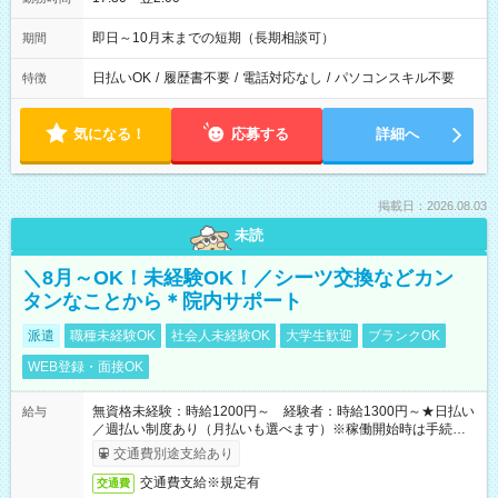
即日～10月末までの短期（長期相談可）
期間
日払いOK
/
履歴書不要
/
電話対応なし
/
パソコンスキル不要
特徴
気になる！
応募する
詳細へ
掲載日：2026.08.03
未読
＼8月～OK！未経験OK！／シーツ交換などカン
タンなことから＊院内サポート
派遣
職種未経験OK
社会人未経験OK
大学生歓迎
ブランクOK
WEB登録・面接OK
無資格未経験：時給1200円～ 経験者：時給1300円～★日払い
給与
／週払い制度あり（月払いも選べます）※稼働開始時は手続き完
了次第のお支払いとなります。
交通費別途支給あり
交通費支給※規定有
交通費