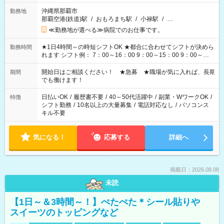
沖縄県那覇市
勤務地
那覇空港(鉄道)駅
/
おもろまち駅
/
小禄駅
/
…
≪勤務地が選べる≫病院でのお仕事です。
★1日4時間～の時短シフトOK ★都合に合わせてシフトが決めら
勤務時間
れます シフト例： 7：00～16：00 9：00～15：00 9：00～
18：00 11：00～20：00 など ※Wワークの場合、他のお仕事と
合わせ週40時間超の就業はご案内できません ※法令に基づき、
開始日はご相談ください！ ★急募 ★職場が気に入れば、長期
期間
週20時間以上勤務は社会保険への加入対象となります ※労働者
でも働けます！
派遣法（日雇い派遣の原則禁止）により、短時間・短期間の就
業はご案内が難しい場合があります
日払いOK
/
履歴書不要
/
40～50代活躍中
/
副業・WワークOK
/
特徴
シフト勤務
/
10名以上の大量募集
/
電話対応なし
/
パソコンス
キル不要
気になる！
応募する
詳細へ
掲載日：2026.08.08
未読
【1日～＆3時間～！】ぺたぺた＊シール貼りや
スイーツのトッピングなど