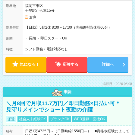
福岡市東区
勤務地
千早駅から車15分
倉庫
【日勤】5勤2休 8:30～17:30（実働8時間/休憩60分）
勤務時間
・長期 ・即日スタートOK！
期間
シフト勤務
/
電話対応なし
特徴
気になる！
応募する
詳細へ
掲載日：2026.08.08
未読
＼月8回で月収11.7万円／即日勤務×日払い可＊
見守りメインでショート夜勤の介護
派遣
社会人未経験OK
ブランクOK
WEB登録・面接OK
日収1万4725円～（日勤時給1550円～） ■資格や経験によって
給与