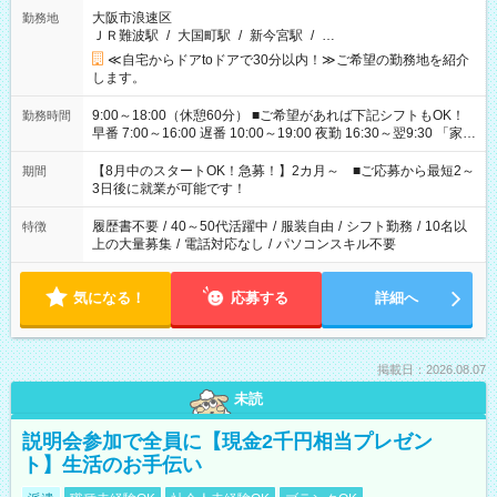
大阪市浪速区
勤務地
ＪＲ難波駅
/
大国町駅
/
新今宮駅
/
…
≪自宅からドアtoドアで30分以内！≫ご希望の勤務地を紹介
します。
9:00～18:00（休憩60分） ■ご希望があれば下記シフトもOK！
勤務時間
早番 7:00～16:00 遅番 10:00～19:00 夜勤 16:30～翌9:30 「家族
と休みを合わせたい」 「余裕を持って夕飯の準備がしたい」
「できれば残業はしたくない」 など、ご希望を教えてください
【8月中のスタートOK！急募！】2カ月～ ■ご応募から最短2～
期間
ね。 ※Wワーク希望の方へ 今ご覧のお仕事で希望する勤務時間
3日後に就業が可能です！
と、もう1つのお仕事の勤務時間。 合計で週40時間を超える場
合は応募できません。
履歴書不要
/
40～50代活躍中
/
服装自由
/
シフト勤務
/
10名以
特徴
上の大量募集
/
電話対応なし
/
パソコンスキル不要
気になる！
応募する
詳細へ
掲載日：2026.08.07
未読
説明会参加で全員に【現金2千円相当プレゼン
ト】生活のお手伝い