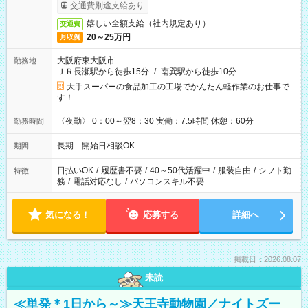
交通費別途支給あり
嬉しい全額支給（社内規定あり）
交通費
20～25万円
月収例
大阪府東大阪市
勤務地
ＪＲ長瀬駅から徒歩15分
/
南巽駅から徒歩10分
大手スーパーの食品加工の工場でかんたん軽作業のお仕事で
す！
〈夜勤〉 0：00～翌8：30 実働：7.5時間 休憩：60分
勤務時間
長期 開始日相談OK
期間
日払いOK
/
履歴書不要
/
40～50代活躍中
/
服装自由
/
シフト勤
特徴
務
/
電話対応なし
/
パソコンスキル不要
気になる！
応募する
詳細へ
掲載日：2026.08.07
未読
≪単発＊1日から～≫天王寺動物園／ナイトズー