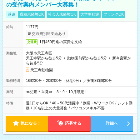
の受付案内メンバー大募集！
派遣
職種未経験OK
社会人未経験OK
大学生歓迎
ブランクOK
1177円
給与
交通費別途支給あり
1日450円迄の実費を支給
交通費
大阪市天王寺区
勤務地
天王寺駅から徒歩5分
/
動物園前駅から徒歩5分
/
新今宮駅か
ら徒歩5分
天王寺動物園
16時30分～20時00分（休憩0分）／実働3時間30分
勤務時間
≪短期＊単発≫ 8・9・10月限定！
期間
週1日からOK
/
40～50代活躍中
/
副業・WワークOK
/
シフト勤
特徴
務
/
10名以上の大量募集
/
パソコンスキル不要
気になる！
応募する
詳細へ