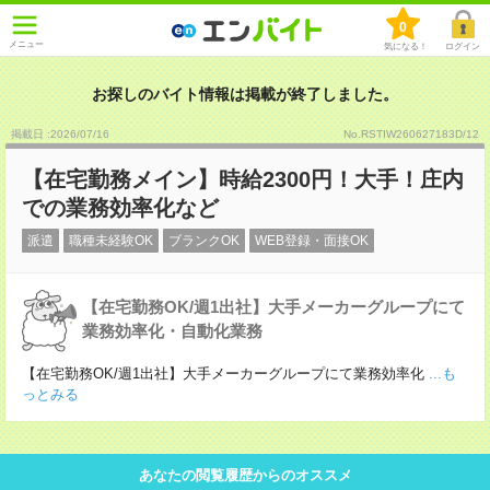
0
メニュー
気になる！
ログイン
お探しのバイト情報は掲載が終了しました。
掲載日 :2026
/
07
/
16
No.RSTIW260627183D/12
【在宅勤務メイン】時給2300円！大手！庄内
での業務効率化など
派遣
職種未経験OK
ブランクOK
WEB登録・面接OK
【在宅勤務OK/週1出社】大手メーカーグループにて
業務効率化・自動化業務
【在宅勤務OK/週1出社】大手メーカーグループにて業務効率化
...も
っとみる
あなたの閲覧履歴からのオススメ