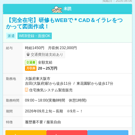
掲載日：2026.08.06
未読
【完全在宅】研修もWEBで＊CAD＆イラレをつ
かって図面作成！
派遣
WEB登録・面接OK
時給1450円 月収例 232,000円
給与
交通費別途支給あり
全額支給
交通費
20～25万円
月収例
大阪府東大阪市
勤務地
吉田(大阪府)駅から徒歩11分
/
東花園駅から徒歩17分
住宅換気システム製造販売
09:00～18:00(実働8時間 休憩1時間)
勤務時間
2026年09月上旬～長期 ※9月～！
期間
履歴書不要
/
服装自由
特徴