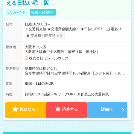
える日払い◎｜阪
アルバイト
職種未経験OK
日給16,500円～
給与
＋交通費支給 ★交通費全額支給！ ★日払いOK！（規定あり） ┗
働いたその日に現金GET♪ お仕事後はコンビニATMから 日払
交通費別途支給あり
い分を引き落とせます！ 【試用期間】試用期間なし
大阪市中央区
勤務地
大阪府大阪市中央区難波（最寄り駅：難波駅）
株式会社ワンベルウッズ
勤務時間は指定なし
勤務時間
変形労働時間制 想定労働時間160時間/月 【シフト例】 ・10：
00～20：00
単発・1日のみOK
期間
日払いOK / 副業・WワークOK / 10名以上の大量募集
特徴
気になる！
応募する
詳細へ