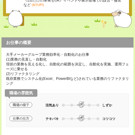
《1日だけの単発もOK》イベントや展示会場での設営・撤去
など
(8/7UP!)
お仕事の概要
大手メーカーグループ業務効率化・自動化のお仕事
(1)業務の見直し・自動化
現状の業務を見える化し、自動化の範囲を決定し、自動化を実施、運用フェ
ーズに乗せる
(2)リファクタリング
既存業務でシステム化(Excel、PowerBIなど)されている業務のリファクタリ
ング
職場の雰囲気
職場の様子
活気あり
しずか
仕事の仕方
テキパキ
コツコツ