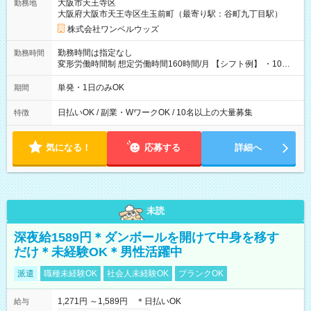
大阪市天王寺区
勤務地
大阪府大阪市天王寺区生玉前町（最寄り駅：谷町九丁目駅）
株式会社ワンベルウッズ
勤務時間は指定なし
勤務時間
変形労働時間制 想定労働時間160時間/月 【シフト例】 ・10：
00～20：00
単発・1日のみOK
期間
日払いOK / 副業・WワークOK / 10名以上の大量募集
特徴
気になる！
応募する
詳細へ
未読
深夜給1589円＊ダンボールを開けて中身を移す
だけ＊未経験OK＊男性活躍中
派遣
職種未経験OK
社会人未経験OK
ブランクOK
1,271円 ～1,589円 ＊日払いOK
給与