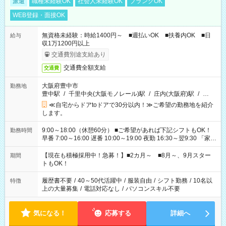
派遣
職種未経験OK
社会人未経験OK
ブランクOK
WEB登録・面接OK
無資格未経験：時給1400円～ ■週払いOK ■扶養内OK ■日
給与
収1万1200円以上
交通費別途支給あり
交通費全額支給
交通費
大阪府豊中市
勤務地
豊中駅
/
千里中央(大阪モノレール)駅
/
庄内(大阪府)駅
/
…
≪自宅からドアtoドアで30分以内！≫ご希望の勤務地を紹介
します。
9:00～18:00（休憩60分） ■ご希望があれば下記シフトもOK！
勤務時間
早番 7:00～16:00 遅番 10:00～19:00 夜勤 16:30～翌9:30 「家族
と休みを合わせたい」 「余裕を持って夕飯の準備がしたい」
「できれば残業はしたくない」 など、ご希望を教えてください
【現在も積極採用中！急募！】■2カ月～ ■8月～、9月スター
期間
ね。 ※Wワーク希望の方へ 今ご覧のお仕事で希望する勤務時間
トもOK！
と、もう1つのお仕事の勤務時間。 合計で週40時間を超える場
合は応募できません。
履歴書不要
/
40～50代活躍中
/
服装自由
/
シフト勤務
/
10名以
特徴
上の大量募集
/
電話対応なし
/
パソコンスキル不要
気になる！
応募する
詳細へ