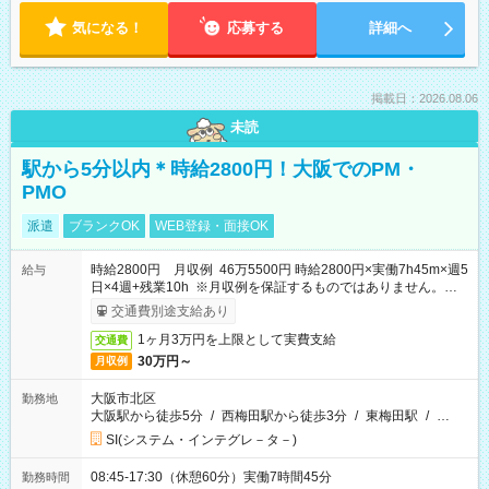
気になる！
応募する
詳細へ
掲載日：2026.08.06
未読
駅から5分以内＊時給2800円！大阪でのPM・
PMO
派遣
ブランクOK
WEB登録・面接OK
時給2800円 月収例 46万5500円 時給2800円×実働7h45m×週5
給与
日×4週+残業10h ※月収例を保証するものではありません。※給
与即受取りサービス利用可（利用条件有）
交通費別途支給あり
1ヶ月3万円を上限として実費支給
交通費
30万円～
月収例
大阪市北区
勤務地
大阪駅から徒歩5分
/
西梅田駅から徒歩3分
/
東梅田駅
/
…
SI(システム・インテグレ－タ－)
08:45-17:30（休憩60分）実働7時間45分
勤務時間