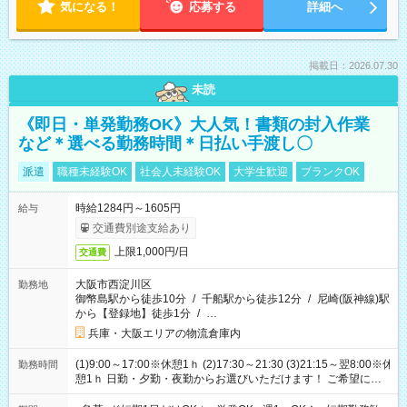
気になる！
応募する
詳細へ
掲載日：2026.07.30
未読
《即日・単発勤務OK》大人気！書類の封入作業
など＊選べる勤務時間＊日払い手渡し〇
派遣
職種未経験OK
社会人未経験OK
大学生歓迎
ブランクOK
時給1284円～1605円
給与
交通費別途支給あり
上限1,000円/日
交通費
大阪市西淀川区
勤務地
御幣島駅から徒歩10分
/
千船駅から徒歩12分
/
尼崎(阪神線)駅
から【登録地】徒歩1分
/
…
兵庫・大阪エリアの物流倉庫内
(1)9:00～17:00※休憩1ｈ (2)17:30～21:30 (3)21:15～翌8:00※休
勤務時間
憩1ｈ 日勤・夕勤・夜勤からお選びいただけます！ ご希望に合
わせて働けるお仕事です(*^^*) 【その他選べる勤務時間】 8-17