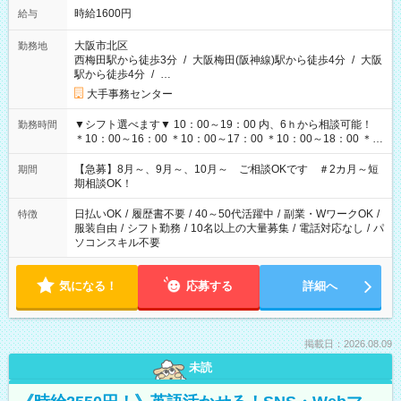
時給1600円
給与
大阪市北区
勤務地
西梅田駅から徒歩3分
/
大阪梅田(阪神線)駅から徒歩4分
/
大阪
駅から徒歩4分
/
…
大手事務センター
▼シフト選べます▼ 10：00～19：00 内、6ｈから相談可能！
勤務時間
＊10：00～16：00 ＊10：00～17：00 ＊10：00～18：00 ＊
11：00～19：00 ＊12：00～19：00 ＊13：00～19：00
【急募】8月～、9月～、10月～ ご相談OKです ＃2カ月～短
期間
期相談OK！
日払いOK
/
履歴書不要
/
40～50代活躍中
/
副業・WワークOK
/
特徴
服装自由
/
シフト勤務
/
10名以上の大量募集
/
電話対応なし
/
パ
ソコンスキル不要
気になる！
応募する
詳細へ
掲載日：2026.08.09
未読