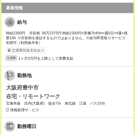
募集情報
給与
時給2300円 月収例 38万2375円 時給2300円×実働7h45m×週5日×4週+残
業10h ※月収例を保証するものではありません。※給与即受取りサービス
利用可（利用条件有）
交通費別途支給あり
1ヶ月3万円を上限として実費支給
交通費
勤務地
大阪府豊中市
在宅・リモートワーク
宝塚本線 庄内(大阪府) 徒歩7分 南北線 江坂 バス10分
情報処理サ－ビス
勤務曜日