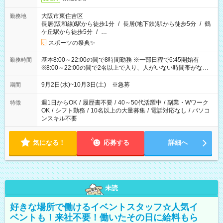
大阪市東住吉区
勤務地
長居(阪和線)駅から徒歩1分
/
長居(地下鉄)駅から徒歩5分
/
鶴
ケ丘駅から徒歩5分
/
…
スポーツの祭典✨
基本8:00～22:00の間で8時間勤務 ※一部日程で6:45開始有
勤務時間
※8:00～22:00の間で2名以上で入り、人がいない時間帯がない
ように相方と時間を分け合うイメージです
9月2日(水)~10月3日(土) ※急募
期間
週1日からOK
/
履歴書不要
/
40～50代活躍中
/
副業・Wワーク
特徴
OK
/
シフト勤務
/
10名以上の大量募集
/
電話対応なし
/
パソコ
ンスキル不要
気になる！
応募する
詳細へ
未読
好きな場所で働けるイベントスタッフ☆人気イ
ベントも！来社不要！働いたその日に給料もら