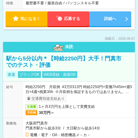
履歴書不要
/
服装自由
/
パソコンスキル不要
特徴
気になる！
応募する
詳細へ
掲載日：2026.08.07
未読
駅から5分以内＊【時給2250円】大手！門真市
でのテスト・評価
派遣
ブランクOK
WEB登録・面接OK
時給2250円 月収例 43万0313円 時給2250円×実働7h45m×週5
給与
日×4週+残業30h ※月収例を保証するものではありません。※給
与即受取りサービス利用可（利用条件有）
交通費別途支給あり
1ヶ月3万円を上限として実費支給
交通費
30万円～
月収例
大阪府門真市
勤務地
門真市駅から徒歩3分
/
大日駅から徒歩14分
電機・電子・OA・精密機器メ－カ－