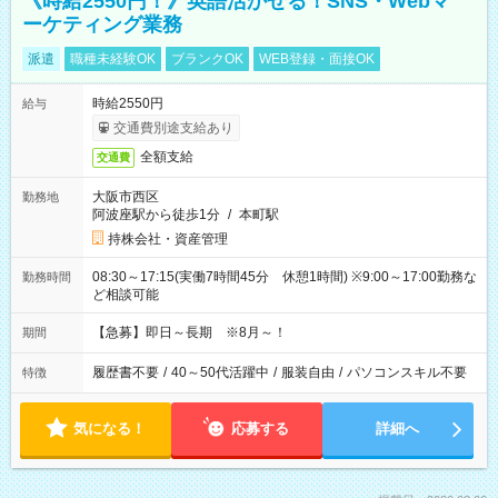
《時給2550円！》英語活かせる！SNS・Webマ
ーケティング業務
派遣
職種未経験OK
ブランクOK
WEB登録・面接OK
時給2550円
給与
交通費別途支給あり
全額支給
交通費
大阪市西区
勤務地
阿波座駅から徒歩1分
/
本町駅
持株会社・資産管理
08:30～17:15(実働7時間45分 休憩1時間) ※9:00～17:00勤務な
勤務時間
ど相談可能
【急募】即日～長期 ※8月～！
期間
履歴書不要
/
40～50代活躍中
/
服装自由
/
パソコンスキル不要
特徴
気になる！
応募する
詳細へ