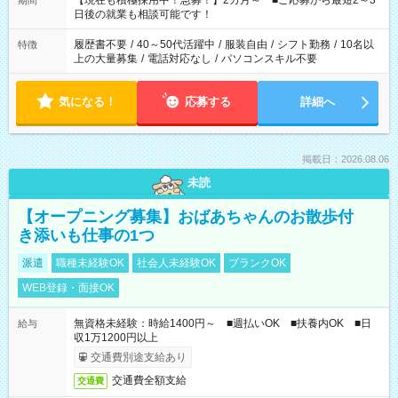
【現在も積極採用中！急募！】2カ月～ ■ご応募から最短2～3
期間
の方へ 今ご覧のお仕事で希望する勤務時間と、もう1つのお仕事
日後の就業も相談可能です！
の勤務時間。 合計で週40時間を超える場合は応募できません。
履歴書不要
/
40～50代活躍中
/
服装自由
/
シフト勤務
/
10名以
特徴
上の大量募集
/
電話対応なし
/
パソコンスキル不要
気になる！
応募する
詳細へ
掲載日：2026.08.06
未読
【オープニング募集】おばあちゃんのお散歩付
き添いも仕事の1つ
派遣
職種未経験OK
社会人未経験OK
ブランクOK
WEB登録・面接OK
無資格未経験：時給1400円～ ■週払いOK ■扶養内OK ■日
給与
収1万1200円以上
交通費別途支給あり
交通費全額支給
交通費