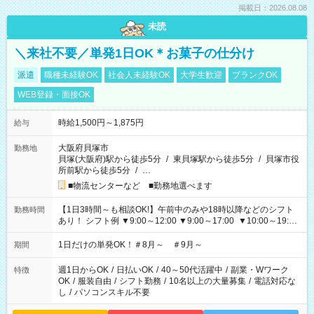
掲載日：2026.08.08
未読
＼来社不要／単発1日OK＊お菓子の仕分け
派遣
職種未経験OK
社会人未経験OK
大学生歓迎
ブランクOK
WEB登録・面接OK
時給1,500円～1,875円
給与
大阪府貝塚市
勤務地
貝塚(大阪府)駅から徒歩5分
/
東貝塚駅から徒歩5分
/
貝塚市役
所前駅から徒歩5分
/
…
■物流センターなど ■勤務地選べます
【1日3時間～も相談OK!】午前中のみや18時以降などのシフト
勤務時間
あり！ シフト例 ▼9:00～12:00 ▼9:00～17:00 ▼10:00～19:00
▼18:00～21:00
1日だけの単発OK！＃8月～ ＃9月～
期間
週1日からOK
/
日払いOK
/
40～50代活躍中
/
副業・Wワーク
特徴
OK
/
服装自由
/
シフト勤務
/
10名以上の大量募集
/
電話対応な
し
/
パソコンスキル不要