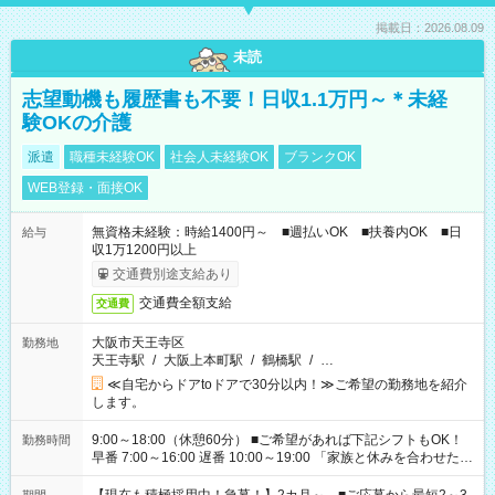
掲載日：2026.08.09
未読
志望動機も履歴書も不要！日収1.1万円～＊未経
験OKの介護
派遣
職種未経験OK
社会人未経験OK
ブランクOK
WEB登録・面接OK
無資格未経験：時給1400円～ ■週払いOK ■扶養内OK ■日
給与
収1万1200円以上
交通費別途支給あり
交通費全額支給
交通費
大阪市天王寺区
勤務地
天王寺駅
/
大阪上本町駅
/
鶴橋駅
/
…
≪自宅からドアtoドアで30分以内！≫ご希望の勤務地を紹介
します。
9:00～18:00（休憩60分） ■ご希望があれば下記シフトもOK！
勤務時間
早番 7:00～16:00 遅番 10:00～19:00 「家族と休みを合わせた
い」 「余裕を持って夕飯の準備がしたい」 「できれば残業はし
たくない」 など、ご希望を教えてくださいね。 ※Wワーク希望