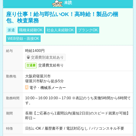
未読
座り仕事！給与即払いOK！高時給！製品の梱
包、検査業務
派遣
職種未経験OK
社会人未経験OK
ブランクOK
WEB登録・面接OK
時給1400円
給与
交通費別途支給あり
交通費支給有り
交通費
大阪府寝屋川市
勤務地
寝屋川市駅から徒歩5分
電子・機械系メーカー
10:00～16:00 10:00～17:00 ※表記のうち実働5時間から6時間で
勤務時間
す。
長期【ご応募から1週間以内(最短2日目)のスピード就業が可能】
期間
即日～
日払いOK
/
履歴書不要
/
電話対応なし
/
パソコンスキル不要
特徴