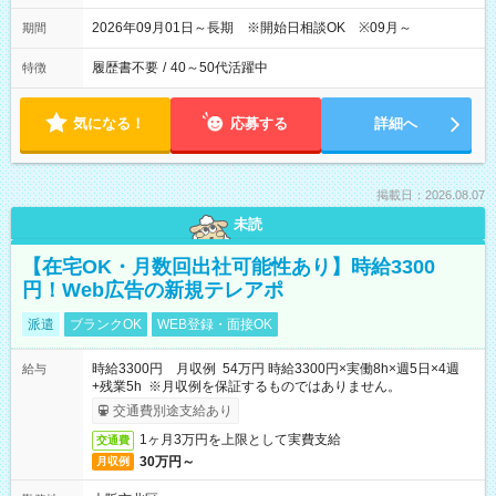
2026年09月01日～長期 ※開始日相談OK ※09月～
期間
履歴書不要
/
40～50代活躍中
特徴
気になる！
応募する
詳細へ
掲載日：2026.08.07
未読
【在宅OK・月数回出社可能性あり】時給3300
円！Web広告の新規テレアポ
派遣
ブランクOK
WEB登録・面接OK
時給3300円 月収例 54万円 時給3300円×実働8h×週5日×4週
給与
+残業5h ※月収例を保証するものではありません。
交通費別途支給あり
1ヶ月3万円を上限として実費支給
交通費
30万円～
月収例