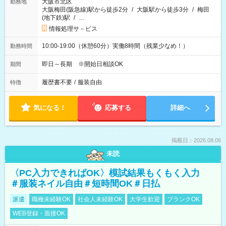
大阪市北区
勤務地
大阪梅田(阪急線)駅から徒歩2分
/
大阪駅から徒歩3分
/
梅田
(地下鉄)駅
/
…
情報処理サ－ビス
10:00-19:00（休憩60分）実働8時間（残業少なめ！）
勤務時間
即日～長期 ※開始日相談OK
期間
履歴書不要
/
服装自由
特徴
気になる！
応募する
詳細へ
掲載日：2026.08.06
未読
〈PC入力できればOK〉模試結果もくもく入力
＃服装ネイル自由＃短時間OK＃日払
派遣
職種未経験OK
社会人未経験OK
大学生歓迎
ブランクOK
WEB登録・面接OK