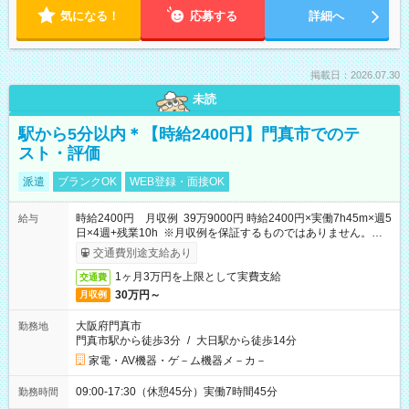
気になる！
応募する
詳細へ
掲載日：2026.07.30
未読
駅から5分以内＊【時給2400円】門真市でのテ
スト・評価
派遣
ブランクOK
WEB登録・面接OK
時給2400円 月収例 39万9000円 時給2400円×実働7h45m×週5
給与
日×4週+残業10h ※月収例を保証するものではありません。※給
与即受取りサービス利用可（利用条件有）
交通費別途支給あり
1ヶ月3万円を上限として実費支給
交通費
30万円～
月収例
大阪府門真市
勤務地
門真市駅から徒歩3分
/
大日駅から徒歩14分
家電・AV機器・ゲ－ム機器メ－カ－
09:00-17:30（休憩45分）実働7時間45分
勤務時間