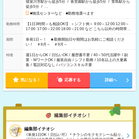
寝屋川市駅から徒歩5分
/
香里園駅から徒歩5分
/
萱島駅から
徒歩5分
/
…
■物流センターなど ■勤務地選べます
【1日3時間～も相談OK!】 ＜シフト例＞ 9:00～12:00 12:00～
勤務時間
17:00 17:00～22:00 18:00～21:00 など こちら以外の時間帯も
お気軽にご相談ください！
単発1日～！ ★勤務開始日や期間はお気軽にご相談くださ
期間
い！ ＃8月～ ＃9月～
週1日からOK
/
日払いOK
/
履歴書不要
/
40～50代活躍中
/
副
特徴
業・WワークOK
/
服装自由
/
シフト勤務
/
10名以上の大量募
集
/
電話対応なし
/
パソコンスキル不要
気になる！
応募する
詳細へ
編集部イチオシ
《単発1日OK！日払い可》＊チラシのモクモクシール貼り、