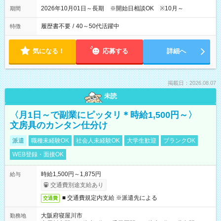
2026年10月01日～長期 ※開始日相談OK ※10月～
期間
履歴書不要
/
40～50代活躍中
特徴
気になる！
応募する
詳細へ
掲載日：2026.08.07
未読
〈月1日～で副業にピッタリ＊時給1,500円～〉
文房具のカンタン仕分け
派遣
職種未経験OK
社会人未経験OK
大学生歓迎
ブランクOK
WEB登録・面接OK
時給1,500円～1,875円
給与
交通費別途支給あり
■ 交通費規定内支給 ※派遣先による
交通費
大阪府寝屋川市
勤務地