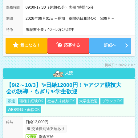
09:00-17:30（休憩45分）実働7時間45分
勤務時間
2026年09月01日～長期 ※開始日相談OK ※09月～
期間
履歴書不要
/
40～50代活躍中
特徴
気になる！
応募する
詳細へ
掲載日：2026.08.07
未読
【9/2～10/3】✨日給12000円！✨アジア競技大
会の誘導・もぎり✨学生歓迎
派遣
職種未経験OK
社会人未経験OK
大学生歓迎
ブランクOK
WEB登録・面接OK
日給12,000円
給与
交通費別途支給あり
別途支給
交通費