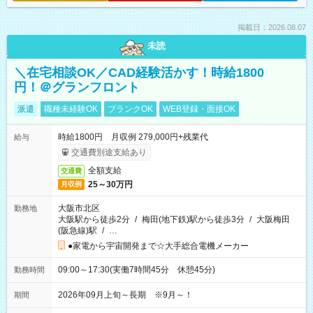
掲載日：2026.08.07
未読
＼在宅相談OK／CAD経験活かす！時給1800
円！＠グランフロント
派遣
職種未経験OK
ブランクOK
WEB登録・面接OK
時給1800円 月収例 279,000円+残業代
給与
交通費別途支給あり
全額支給
交通費
25～30万円
月収例
大阪市北区
勤務地
大阪駅から徒歩2分
/
梅田(地下鉄)駅から徒歩3分
/
大阪梅田
(阪急線)駅
/
…
●家電から宇宙開発まで☆大手総合電機メーカー
09:00～17:30(実働7時間45分 休憩45分)
勤務時間
2026年09月上旬～長期 ※9月～！
期間