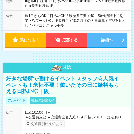
時/9-17時/9-18時/10-18時/11-21時/18-22時/20-翌4時/21-翌5
■急募■ド短期1日だけOK☆ ■単発OK ■週1～OK！ ■短期勤務歓
期間
時/22-翌6時/0-翌8時 ご自身のご都合で選んで頂ける完全自由シ
迎 ■長期勤務歓迎
フト！
週1日からOK
/
日払いOK
/
履歴書不要
/
40～50代活躍中
/
副
特徴
業・WワークOK
/
服装自由
/
10名以上の大量募集
/
電話対応な
し
/
パソコンスキル不要
気になる！
応募する
詳細へ
未読
好きな場所で働けるイベントスタッフ☆人気イ
ベントも！来社不要！働いたその日に給料もら
える日払い◎｜阪
アルバイト
職種未経験OK
日給16,500円～
給与
＋交通費支給 ★交通費全額支給！ ★日払いOK！（規定あり） ┗
働いたその日に現金GET♪ お仕事後はコンビニATMから 日払
交通費別途支給あり
い分を引き落とせます！ 【試用期間】試用期間なし