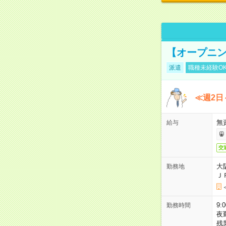
【オープニン
派遣
職種未経験O
≪週2日
無
給与
交
大
勤務地
Ｊ
9:
勤務時間
夜
残