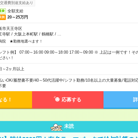
交通費別途支給あり
全額支給
通費
20～25万円
収例
阪市天王寺区
王寺駅
/
大阪上本町駅
/
鶴橋駅
/
…
病院 ★勤務地選べます！
フト例】 07:00～16:00 09:00～18:00 17:00～09:00 ※ 上記は一例で
ださい！
日～2ヶ月以上
払いOK
/
履歴書不要
/
40～50代活躍中
/
シフト勤務
/
10名以上の大量募集
/
電話対
不要
なる！
応募する
詳
未読