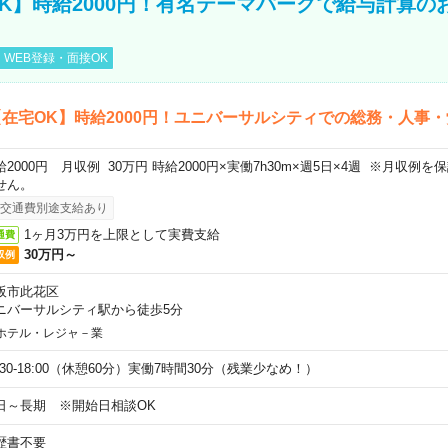
K】時給2000円！有名テーマパークで給与計算の
WEB登録・面接OK
在宅OK】時給2000円！ユニバーサルシティでの総務・人事・
給2000円 月収例 30万円 時給2000円×実働7h30m×週5日×4週 ※月収例
せん。
交通費別途支給あり
1ヶ月3万円を上限として実費支給
通費
30万円～
収例
阪市此花区
ニバーサルシティ駅から徒歩5分
ホテル・レジャ－業
9:30-18:00（休憩60分）実働7時間30分（残業少なめ！）
日～長期 ※開始日相談OK
歴書不要