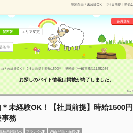
服装自由＊未経験OK！【社員前提】時給15
会員登録
エリア変更
関西版
望条件
由＊未経験OK！【社員前提】時給1500円！肥後橋で一般事務(111252264）
お探しのバイト情報は掲載が終了しました。
No.
＊未経験OK！【社員前提】時給1500
般事務
職種未経験OK
ブランクOK
WEB登録・面接OK