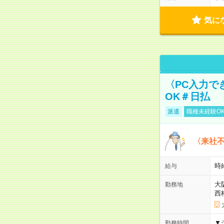
気に
〈PC入力で
OK＃日払
派遣
職種未経験O
〈来社
時給
給与
大
勤務地
西
▼
勤務時間