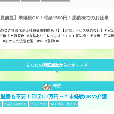
員前提】未経験OK！時給1500円！肥後橋でのお仕事
遣/契約社員化※正社員登用制度あり】【関電サービス株式会社】▼安
可能！▼服装自由/食堂ありキレイなオフィス▼渡辺橋・肥後橋・淀屋
 #初めての派遣歓迎 #WEB登録OK
あなたの閲覧履歴からのオススメ
未読
歴書も不要！日収1.1万円～＊未経験OKの介護
K
社会人未経験OK
ブランクOK
WEB登録・面接OK