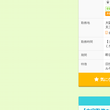
交
月
大
勤務地
天
【シ
勤務時間
く
即
期間
日
特徴
ル
気に