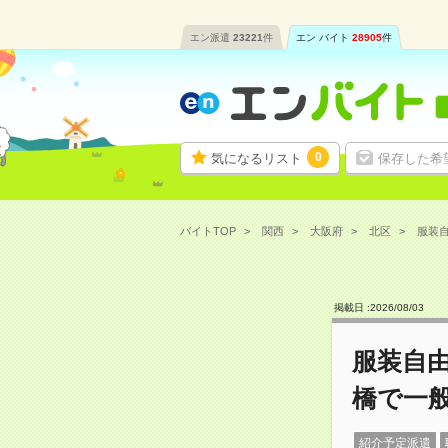
エン派遣
23221
件
エン バイト
28905
件
0
気になるリスト
保存した希
バイトTOP
関西
大阪府
北区
服装自
掲載日 :
2026
/
08
/
03
服装自由
橋で一
紹介予定派遣