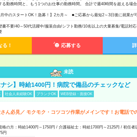
する勤務時間と、もう1つのお仕事の勤務時間。 合計で週40時間を超える場
8月中のスタートOK！急募！】2カ月～ ■ご応募から最短2～3日後に就業が
歴書不要
/
40～50代活躍中
/
服装自由
/
シフト勤務
/
10名以上の大量募集
/
電話対応
要
なる！
応募する
詳
未読
ナシ】時給1400円！病院で備品のチェックなど
K
社会人未経験OK
ブランクOK
WEB登録・面接OK
さん必見／ モクモク・コツコツ作業がメインです！お電話で
資格の方：時給1400円～1750円 / 介護福祉士：時給1700円～2125円 / 初任
75円