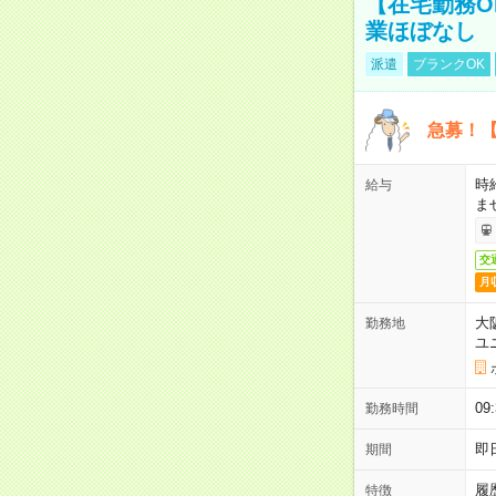
【在宅勤務O
業ほぼなし
派遣
ブランクOK
急募！【
時
給与
ま
交
月
大
勤務地
ユ
0
勤務時間
即
期間
履
特徴