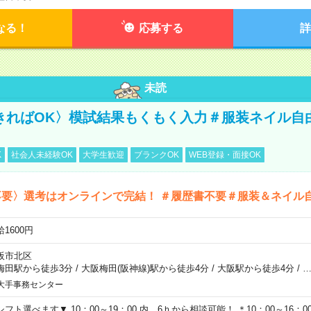
なる！
応募する
詳
未読
きればOK〉模試結果もくもく入力＃服装ネイル自
K
社会人未経験OK
大学生歓迎
ブランクOK
WEB登録・面接OK
不要〉選考はオンラインで完結！ ＃履歴書不要＃服装＆ネイル
1600円
阪市北区
梅田駅から徒歩3分
/
大阪梅田(阪神線)駅から徒歩4分
/
大阪駅から徒歩4分
/
大手事務センター
シフト選べます▼ 10：00～19：00 内、6ｈから相談可能！ ＊10：00～16：00 