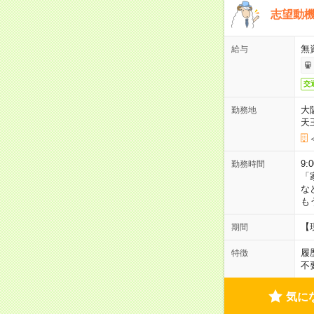
志望動機
無
給与
交
大
勤務地
天
9:
勤務時間
「
な
も
【
期間
履
特徴
不
気に