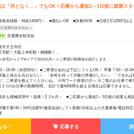
は「何となく…」でもOK！応募から最短2～3日後に就業スタ
資格未経験：時給1400円～ ■週払いOK ■扶養内OK ■日収1万1200円以上
交通費別途支給あり
交通費全額支給
通費
阪市天王寺区
王寺駅
/
大阪上本町駅
/
鶴橋駅
/
…
≪自宅からドアtoドアで30分以内！≫ご希望の勤務地を紹介します。
00～18:00（休憩60分） ■ご希望があれば下記シフトもOK！ 早番 7:00～16:00 遅
家族と休みを合わせたい」 「余裕を持って夕飯の準備がしたい」 「できれば
ど、ご希望を教えてくださいね。 ※Wワーク希望の方へ 今ご覧のお仕事で希
う1つのお仕事の勤務時間。 合計で週40時間を超える場合は応募できません。
現在も積極採用中！急募！】2カ月～ ■ご応募から最短2～3日後の就業も相
歴書不要
/
40～50代活躍中
/
服装自由
/
シフト勤務
/
10名以上の大量募集
/
電話対応
要
なる！
応募する
詳