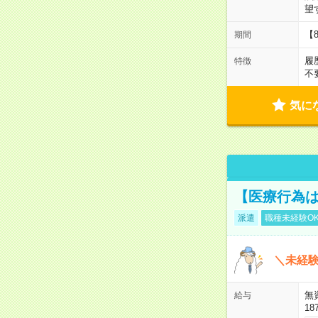
望
【
期間
履
特徴
不
気に
【医療行為は
派遣
職種未経験O
＼未経験
無
給与
18