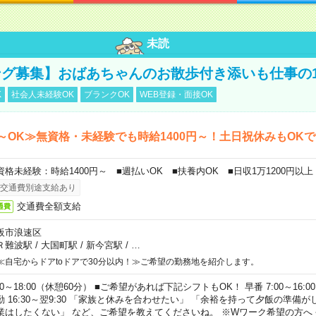
未読
グ募集】おばあちゃんのお散歩付き添いも仕事の
K
社会人未経験OK
ブランクOK
WEB登録・面接OK
～OK≫無資格・未経験でも時給1400円～！土日祝休みもOK
資格未経験：時給1400円～ ■週払いOK ■扶養内OK ■日収1万1200円以上
交通費別途支給あり
交通費全額支給
通費
阪市浪速区
Ｒ難波駅
/
大国町駅
/
新今宮駅
/
…
≪自宅からドアtoドアで30分以内！≫ご希望の勤務地を紹介します。
00～18:00（休憩60分） ■ご希望があれば下記シフトもOK！ 早番 7:00～16:00 遅
勤 16:30～翌9:30 「家族と休みを合わせたい」 「余裕を持って夕飯の準備
業はしたくない」 など、ご希望を教えてくださいね。 ※Wワーク希望の方へ