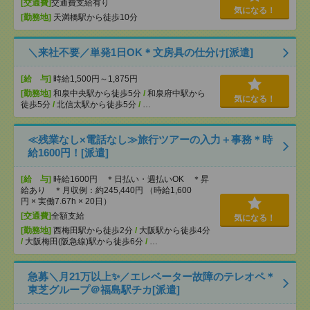
[交通費]
交通費支給有り
気になる！
[勤務地]
天満橋駅から徒歩10分
＼来社不要／単発1日OK＊文房具の仕分け[派遣]
[給 与]
時給1,500円～1,875円
[勤務地]
和泉中央駅から徒歩5分
/
和泉府中駅から
気になる！
徒歩5分
/
北信太駅から徒歩5分
/
…
≪残業なし×電話なし≫旅行ツアーの入力＋事務＊時
給1600円！[派遣]
[給 与]
時給1600円 ＊日払い・週払いOK ＊昇
給あり ＊月収例：約245,440円 （時給1,600
円 × 実働7.67h × 20日）
[交通費]
全額支給
気になる！
[勤務地]
西梅田駅から徒歩2分
/
大阪駅から徒歩4分
/
大阪梅田(阪急線)駅から徒歩6分
/
…
急募＼月21万以上✨／エレベーター故障のテレオペ＊
東芝グループ＠福島駅チカ[派遣]