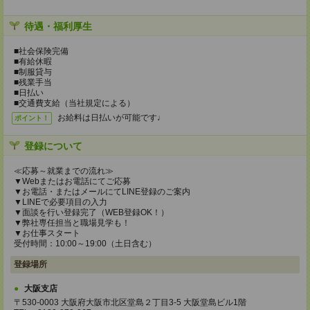
待遇・福利厚生
■社会保険完備
■有給休暇
■制服貸与
■残業手当
■日払い
■交通費支給（当社規定による）
お給料は日払いが可能です♩
ポイント！
登録について
≪応募～就業までの流れ≫
▼Webまたはお電話にてご応募
▼お電話・またはメールにてLINE登録のご案内
▼LINEで必要項目の入力
▼面談を行い登録完了（WEB登録OK！）
▼弊社専任担当と職場見学も！
▼お仕事スタート
受付時間：10:00～19:00（土日含む）
登録場所
大阪支店
〒530-0003 大阪府大阪市北区堂島２丁目3-5 大阪堂島ビル1階