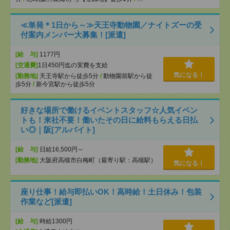
≪単発＊1日から～≫天王寺動物園／ナイトズーの受
付案内メンバー大募集！[派遣]
[給 与]
1177円
[交通費]
1日450円迄の実費を支給
気になる！
[勤務地]
天王寺駅から徒歩5分
/
動物園前駅から徒
歩5分
/
新今宮駅から徒歩5分
好きな場所で働けるイベントスタッフ☆人気イベン
トも！来社不要！働いたその日に給料もらえる日払
い◎｜阪[アルバイト]
[給 与]
日給16,500円～
[勤務地]
大阪府高槻市白梅町（最寄り駅：高槻駅）
気になる！
座り仕事！給与即払いOK！高時給！土日休み！包装
作業など[派遣]
[給 与]
時給1300円