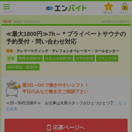
0
メニュー
気になる！
ログイン
NEW
掲載日 :2026
/
08
/
06
No.MAXSUSMB004
≪最大1800円≫7h～＊プライベートサウナの
予約受付・問い合わせ対応
職種：
テレマーケティング・テレフォンオペレーター・コールセンター
派遣
職種未経験OK
社会人未経験OK
大学生歓迎
ブランクOK
WEB登録・面接OK
週3日～OKで働きやすいシフト！
平日のみなど働き方ご相談下さい
≪20～50代活躍中≫ お仕事は先輩スタッフがひとつひとつ丁
...もっ
とみる
応募ページへ