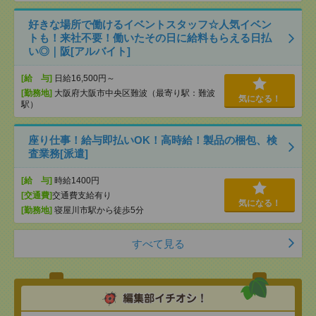
好きな場所で働けるイベントスタッフ☆人気イベン
トも！来社不要！働いたその日に給料もらえる日払
い◎｜阪[アルバイト]
[給 与]
日給16,500円～
[勤務地]
大阪府大阪市中央区難波（最寄り駅：難波
気になる！
駅）
座り仕事！給与即払いOK！高時給！製品の梱包、検
査業務[派遣]
[給 与]
時給1400円
[交通費]
交通費支給有り
気になる！
[勤務地]
寝屋川市駅から徒歩5分
すべて見る