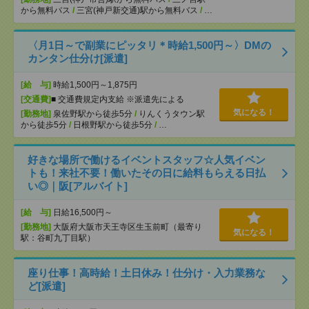
から無料バス
/
三宮(神戸新交通)駅から無料バス
/
…
〈月1日～で副業にピッタリ＊時給1,500円～〉DMの
カンタン仕分け[派遣]
[給 与]
時給1,500円～1,875円
[交通費]
■ 交通費規定内支給 ※派遣先による
気になる！
[勤務地]
泉佐野駅から徒歩5分
/
りんくうタウン駅
から徒歩5分
/
日根野駅から徒歩5分
/
…
好きな場所で働けるイベントスタッフ☆人気イベン
トも！来社不要！働いたその日に給料もらえる日払
い◎｜阪[アルバイト]
[給 与]
日給16,500円～
[勤務地]
大阪府大阪市天王寺区生玉前町（最寄り
気になる！
駅：谷町九丁目駅）
座り仕事！高時給！土日休み！仕分け・入力業務な
ど[派遣]