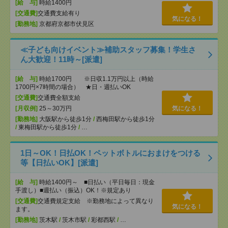
[給 与]
時給1400円
[交通費]
交通費支給有り
気になる！
[勤務地]
京都府京都市伏見区
≪子ども向けイベント≫補助スタッフ募集！学生さ
ん大歓迎！11時～[派遣]
[給 与]
時給1700円 ※日収1.1万円以上（時給
1700円×7時間の場合） ★日・週払いOK
[交通費]
交通費全額支給
[月収例]
25～30万円
気になる！
[勤務地]
大阪駅から徒歩1分
/
西梅田駅から徒歩1分
/
東梅田駅から徒歩1分
/
…
1日～OK！日払OK！ペットボトルにおまけをつける
等【日払いOK】[派遣]
[給 与]
時給1400円～ ■日払い（平日毎日：現金
手渡し）■週払い（振込）OK！※規定あり
[交通費]
交通費規定支給 ※勤務地によって異なり
気になる！
ます。
[勤務地]
茨木駅
/
茨木市駅
/
彩都西駅
/
…