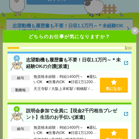
志望動機も履歴書も不要！日収1.1万円～＊未経験OK
×
の介護[派遣]
どちらのお仕事が気になりますか？
[給 与]
無資格未経験：時給1400円～ ■週払い
1
/10
OK ■扶養内OK ■日収1万1200円以上
[交通費]
交通費全額支給
気になる！
志望動機も履歴書も不要！日収1.1万円～＊未
[勤務地]
天王寺駅
/
大阪上本町駅
/
鶴橋駅
/
…
経験OKの介護[派遣]
無資格未経験：時給1400円～ ■週払
説明会参加で全員に【現金2千円相当プレゼント】生
給与
いOK ■扶養内OK ■日収1万1200円
活のお手伝い[派遣]
以上
天王寺駅 / 大阪上本町駅 / 鶴橋駅 / …
気になる!
勤務地
[給 与]
無資格未経験：時給1400円～ ■週払い
OK ■扶養内OK ■日収1万1200円以上
[交通費]
交通費全額支給
気になる！
説明会参加で全員に【現金2千円相当プレゼ
[勤務地]
高槻市駅
/
高槻駅
/
摂津富田駅
/
…
ント】生活のお手伝い[派遣]
無資格未経験：時給1400円～ ■週払
〈PC入力できればOK〉模試結果もくもく入力＃服
給与
いOK ■扶養内OK ■日収1万1200円
装ネイル自由＃短時間OK＃日払[派遣]
以上