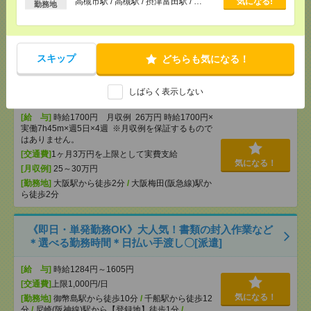
高槻市駅 / 高槻駅 / 摂津富田駅 / …
気になる!
勤務地
[給 与]
時給1600円
[勤務地]
西梅田駅から徒歩3分
/
大阪梅田(阪神線)駅
気になる！
から徒歩4分
/
大阪駅から徒歩4分
/
…
スキップ
どちらも気になる！
週2-4日在宅＊時給1700円【電話なし】未経験OK！
【コツコツ】書類チェック[派遣]
しばらく表示しない
[給 与]
時給1700円 月収例 26万円 時給1700円×
実働7h45m×週5日×4週 ※月収例を保証するもので
はありません。
[交通費]
1ヶ月3万円を上限として実費支給
気になる！
[月収例]
25～30万円
[勤務地]
大阪駅から徒歩2分
/
大阪梅田(阪急線)駅か
ら徒歩2分
《即日・単発勤務OK》大人気！書類の封入作業など
＊選べる勤務時間＊日払い手渡し〇[派遣]
[給 与]
時給1284円～1605円
[交通費]
上限1,000円/日
気になる！
[勤務地]
御幣島駅から徒歩10分
/
千船駅から徒歩12
分
/
尼崎(阪神線)駅から【登録地】徒歩1分
/
…