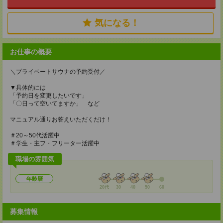
気になる！
お仕事の概要
＼プライベートサウナの予約受付／
▼具体的には
「予約日を変更したいです」
「〇日って空いてますか」 など
マニュアル通りお答えいただくだけ！
＃20～50代活躍中
＃学生・主フ・フリーター活躍中
職場の雰囲気
年齢層
20代
30
40
50
60
募集情報