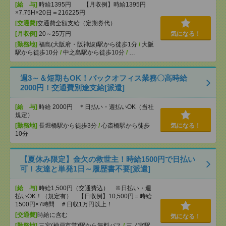
[給 与]
時給1395円 【月収例】時給1395円
×7.75H×20日＝216225円
[交通費]
交通費全額支給（定期券代）
[月収例]
20～25万円
気になる！
[勤務地]
福島(大阪府・阪神線)駅から徒歩1分
/
大阪
駅から徒歩10分
/
中之島駅から徒歩10分
/
…
週3～＆短期もOK！バックオフィス業務〇高時給
2000円！交通費別途支給[派遣]
[給 与]
時給 2000円 ＊日払い・週払いOK（当社
規定）
[勤務地]
長堀橋駅から徒歩3分
/
心斎橋駅から徒歩
気になる！
10分
【夏休み限定】金欠の救世主！時給1500円で日払い
可！友達と単発1日～履歴書不要[派遣]
[給 与]
時給1,500円（交通費込） ※日払い・週
払いOK！（規定有） 【日収例】10,500円＝時給
1500円×7時間 ＃日収1万円以上！
[交通費]
時給に含む
気になる！
[勤務地]
三宮(神戸市営)駅から無料バス
/
三ノ宮駅