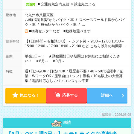
■ 交通費規定内支給 ※派遣先による
交通費
北九州市八幡東区
勤務地
八幡(福岡県)駅からバイク・車
/
スペースワールド駅からバイ
ク・車
/
枝光駅からバイク・車
/
…
■物流センターなど ■勤務地選べます
【1日3時間～も相談OK!】 ＜シフト例＞ 9:00～12:00 10:00～
勤務時間
15:00 12:00～17:00 18:00～21:00 など こちら以外の時間帯も
お気軽にご相談ください！
単発1日～！ ★勤務開始日や期間はお気軽にご相談くださ
期間
い！ ＃8月～ ＃9月～
週1日からOK
/
日払いOK
/
履歴書不要
/
40～50代活躍中
/
副
特徴
業・WワークOK
/
服装自由
/
シフト勤務
/
10名以上の大量募
集
/
電話対応なし
/
パソコンスキル不要
気になる！
応募する
詳細へ
掲載日：2026.08.08
未読