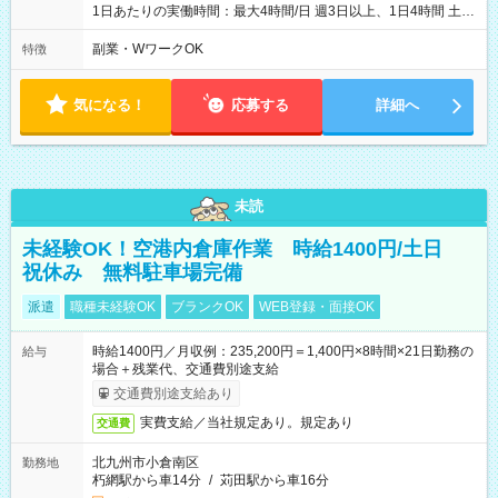
1日あたりの実働時間：最大4時間/日 週3日以上、1日4時間 土曜
や日曜のお休みも応相談 16:05～20:05 「昼間のレジの仕事とW
ワークで働きたい」 「夕食後の空いている時間を有効活用した
副業・WワークOK
特徴
い」など シフトや休み希望など随時ご相談下さい♪
気になる！
応募する
詳細へ
未読
未経験OK！空港内倉庫作業 時給1400円/土日
祝休み 無料駐車場完備
派遣
職種未経験OK
ブランクOK
WEB登録・面接OK
時給1400円／月収例：235,200円＝1,400円×8時間×21日勤務の
給与
場合＋残業代、交通費別途支給
交通費別途支給あり
実費支給／当社規定あり。規定あり
交通費
北九州市小倉南区
勤務地
朽網駅から車14分
/
苅田駅から車16分