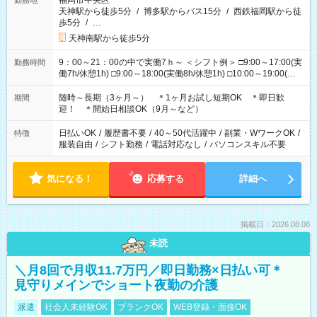
福岡市中央区
勤務地
天神駅から徒歩5分
/
博多駅からバス15分
/
西鉄福岡駅から徒
歩5分
/
…
天神南駅から徒歩5分
9：00～21：00の中で実働7ｈ～ ＜シフト例＞ □9:00～17:00(実
勤務時間
働7h/休憩1h) □9:00～18:00(実働8h/休憩1h) □10:00～19:00(実
働8h/休憩1h) □11:00～20:00(実働8h/休憩1h) □12:00～20:00(実
働7h/休憩1h) □12:00～21:00(実働7h/休憩1h) ＊固定OK ＊選べ
随時～長期（3ヶ月～） ＊1ヶ月お試し短期OK ＊即日歓
期間
る時間帯！
迎！ ＊開始日相談OK（9月～など）
日払いOK
/
履歴書不要
/
40～50代活躍中
/
副業・WワークOK
/
特徴
服装自由
/
シフト勤務
/
電話対応なし
/
パソコンスキル不要
気になる！
応募する
詳細へ
掲載日：2026.08.08
未読
＼月8回で月収11.7万円／即日勤務×日払い可＊
見守りメインでショート夜勤の介護
派遣
社会人未経験OK
ブランクOK
WEB登録・面接OK