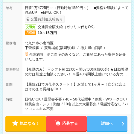
日収1万4725円～（日勤時給1550円～） ■資格や経験によって
給与
時給UP ■日払いOK！
交通費別途支給あり
交通費全額支給（ガソリン代もOK）
交通費
10～15万円
月収例
北九州市小倉南区
勤務地
下曽根駅
/
競馬場前(福岡県)駅
/
徳力嵐山口駅
/
…
介護施設 ※ご自宅の近くなど、ご希望にあった案件を紹介
いたします。
【夜勤のみ】 ▽シフト例 22:00～翌07:00(休憩60分) ★日勤希望
勤務時間
の方は別途ご相談ください！ ※週40時間以上働いている方のW
ワークはNG
【最短2日でお仕事スタート！】お試しで1ヶ月～！自分に合え
期間
ばそのまま長期もOK！
日払いOK
/
履歴書不要
/
40～50代活躍中
/
副業・WワークOK
/
特徴
服装自由
/
シフト勤務
/
10名以上の大量募集
/
電話対応なし
/
パ
ソコンスキル不要
気になる！
応募する
詳細へ