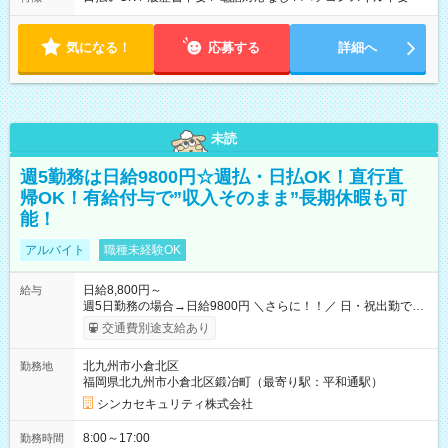
気になる！
応募する
詳細へ
未読
週5勤務は日給9800円☆週払・日払OK！直行直
帰OK！有給付与で”収入そのまま”長期休暇も可
能！
アルバイト
職種未経験OK
日給8,800円～
給与
週5日勤務の場合→日給9800円 ＼さらに！！／ 日・祝出勤で＋
1，000円/日 になります♪ ◆交通費支給あり ※規定あり ◆賞与
交通費別途支給あり
あり ※規定あり ◆資格手当あり ◆最大15万円の定着支援制度
あり ◆面接交通費3000円支給 ◆精勤手当あり ┗実勤務日数23日
北九州市小倉北区
勤務地
以上の社員に月1万円 ※有給休暇を除く ◆ファミリーサポート
福岡県北九州市小倉北区鍛冶町（最寄り駅：平和通駅）
あり ┗障害をもつ子を育てる社員に月1万円 ◆チャイルドサポー
トプランあり ┗自身/妻が不妊治療をしている社員に対し、 特
シンカセキュリティ株式会社
別休暇と治療費の補助 【試用期間】試用期間あり 試用期間の長
さ：3ヶ月 雇用形態、給与は本採用時と同じです。
8:00～17:00
勤務時間