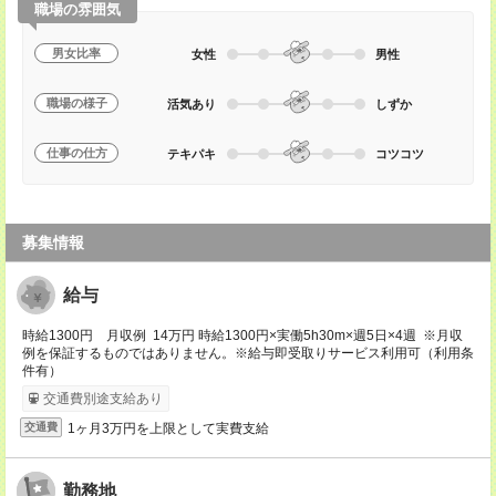
職場の雰囲気
男女比率
女性
男性
職場の様子
活気あり
しずか
仕事の仕方
テキパキ
コツコツ
募集情報
給与
時給1300円 月収例 14万円 時給1300円×実働5h30m×週5日×4週 ※月収
例を保証するものではありません。※給与即受取りサービス利用可（利用条
件有）
交通費別途支給あり
1ヶ月3万円を上限として実費支給
交通費
勤務地