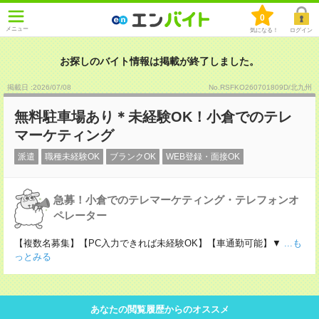
0
メニュー
気になる！
ログイン
お探しのバイト情報は掲載が終了しました。
掲載日 :2026
/
07
/
08
No.RSFKO260701809D/北九州
無料駐車場あり＊未経験OK！小倉でのテレ
マーケティング
派遣
職種未経験OK
ブランクOK
WEB登録・面接OK
急募！小倉でのテレマーケティング・テレフォンオ
ペレーター
【複数名募集】【PC入力できれば未経験OK】【車通勤可能】▼
...も
っとみる
あなたの閲覧履歴からのオススメ