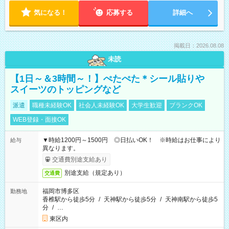
気になる！
応募する
詳細へ
掲載日：2026.08.08
未読
【1日～＆3時間～！】ぺたぺた＊シール貼りや
スイーツのトッピングなど
派遣
職種未経験OK
社会人未経験OK
大学生歓迎
ブランクOK
WEB登録・面接OK
▼時給1200円～1500円 ◎日払いOK！ ※時給はお仕事により
給与
異なります。
交通費別途支給あり
別途支給（規定あり）
交通費
福岡市博多区
勤務地
香椎駅から徒歩5分
/
天神駅から徒歩5分
/
天神南駅から徒歩5
分
/
…
東区内