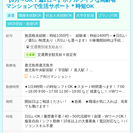
【8月～OK！週2日～】ホテルライクな高齢者
マンションで生活サポート＊時短OK
派遣
職種未経験OK
社会人未経験OK
大学生歓迎
ブランクOK
WEB登録・面接OK
無資格未経験：時給1350円～ 経験者：時給1400円～★日払い
給与
／週払い制度あり（月払いも選べます）※稼働開始時は手続き完
了次第のお支払いとなります。
交通費別途支給あり
交通費全額支給※規定有
交通費
鹿児島県鹿児島市
勤務地
鹿児島中央駅前駅
/
宇宿駅
/
喜入駅
/
…
＜シニア向けマンション＞
★1日4時間～の時短シフトOK ★スタート時間選べます！ 7:00
勤務時間
～16:00 9:00～17:00 11:00～19:00 など 残業なし！ ※Wワーク
の場合、他のお仕事と合わせ週40時間超の就業はご案内できま
せん ※法令に基づき、週20時間以上勤務は社会保険への加入対
開始日はご相談ください！ ★急募 ★職場が気に入れば、長期
期間
象となります ※労働者派遣法（日雇い派遣の原則禁止）によ
でも働けます！
り、短時間・短期間の就業はご案内が難しい場合があります
日払いOK
/
履歴書不要
/
40～50代活躍中
/
副業・WワークOK
/
特徴
服装自由
/
シフト勤務
/
10名以上の大量募集
/
電話対応なし
/
パ
ソコンスキル不要