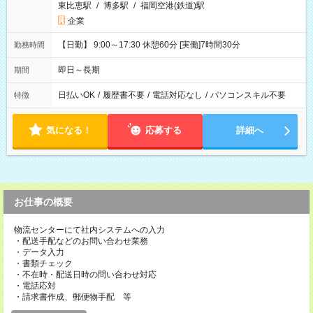
東比恵駅
/
博多駅
/
福岡空港(鉄道)駅
企業
【日勤】 9:00～17:30 休憩60分 [実働]7時間30分
勤務時間
即日～長期
期間
日払いOK
/
履歴書不要
/
電話対応なし
/
パソコンスキル不要
特徴
気になる！
応募する
詳細へ
お仕事の概要
物流センターにて社内システムへの入力
・配送手配などのお問い合わせ業務
・データ入力
・書類チェック
・不在時・配送日時の問い合わせ対応
・電話応対
・請求書作成、郵便物手配 等