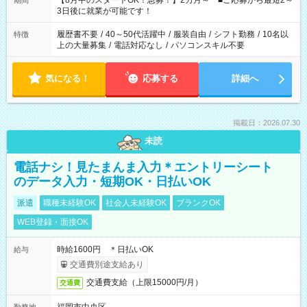
【8月中のスタートOK！急募！】2カ月～ ■ご応募から最短2～
期間
ね。 ※Wワーク希望の方へ 今ご覧のお仕事で希望する勤務時間
3日後に就業が可能です！
と、もう1つのお仕事の勤務時間。 合計で週40時間を超える場
合は応募できません。
履歴書不要
/
40～50代活躍中
/
服装自由
/
シフト勤務
/
10名以
特徴
上の大量募集
/
電話対応なし
/
パソコンスキル不要
気になる！
応募する
詳細へ
掲載日：2026.07.30
未読
電話ナシ！見たまんま入力＊エントリーシート
のデータ入力・短期OK・日払いOK
派遣
職種未経験OK
社会人未経験OK
ブランクOK
WEB登録・面接OK
時給1600円 ＊日払いOK
給与
交通費別途支給あり
交通費支給（上限15000円/月）
交通費