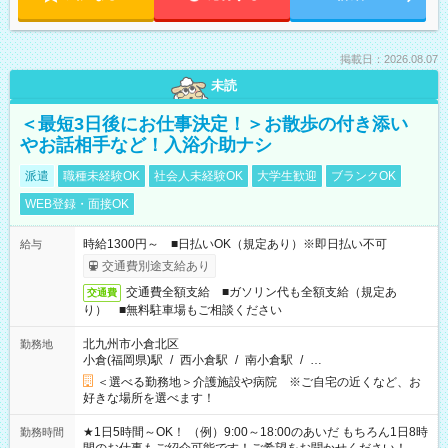
掲載日：2026.08.07
未読
＜最短3日後にお仕事決定！＞お散歩の付き添い
やお話相手など！入浴介助ナシ
派遣
職種未経験OK
社会人未経験OK
大学生歓迎
ブランクOK
WEB登録・面接OK
時給1300円～ ■日払いOK（規定あり）※即日払い不可
給与
交通費別途支給あり
交通費全額支給 ■ガソリン代も全額支給（規定あ
交通費
り） ■無料駐車場もご相談ください
北九州市小倉北区
勤務地
小倉(福岡県)駅
/
西小倉駅
/
南小倉駅
/
…
＜選べる勤務地＞介護施設や病院 ※ご自宅の近くなど、お
好きな場所を選べます！
★1日5時間～OK！ （例）9:00～18:00のあいだ もちろん1日8時
勤務時間