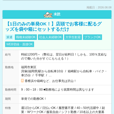
掲載日：2026.08.08
未読
【1日のみの単発OK！】店頭でお客様に配るグ
ッズを袋や箱にセットするだけ
派遣
職種未経験OK
社会人未経験OK
大学生歓迎
ブランクOK
WEB登録・面接OK
時給1200円～（弊社は、翌日が給料日！しかも、100％支給な
給与
ので働いた分がすぐにもらえる！）
福岡市東区
勤務地
貝塚(福岡県)駅から自転車10分
/
箱崎駅から自転車・バイク・
車15分
/
千早駅
/
…
香椎浜や箱崎など、お仕事先は沢山！
9：00～18：00 ■勤務地により就業時間は異なります
勤務時間
単発での勤務OK！
期間
週1日からOK
/
日払いOK
/
履歴書不要
/
40～50代活躍中
/
副
特徴
業・WワークOK
/
服装自由
/
シフト勤務
/
10名以上の大量募