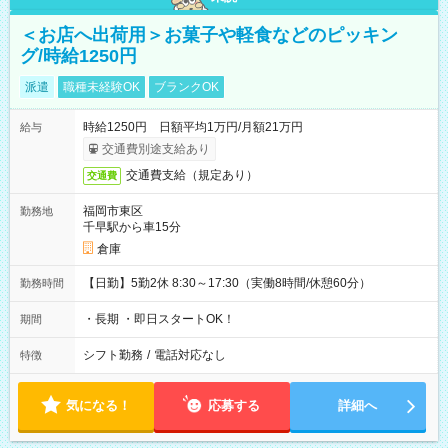
＜お店へ出荷用＞お菓子や軽食などのピッキン
グ/時給1250円
派遣
職種未経験OK
ブランクOK
時給1250円 日額平均1万円/月額21万円
給与
交通費別途支給あり
交通費支給（規定あり）
交通費
福岡市東区
勤務地
千早駅から車15分
倉庫
【日勤】5勤2休 8:30～17:30（実働8時間/休憩60分）
勤務時間
・長期 ・即日スタートOK！
期間
シフト勤務
/
電話対応なし
特徴
気になる！
応募する
詳細へ