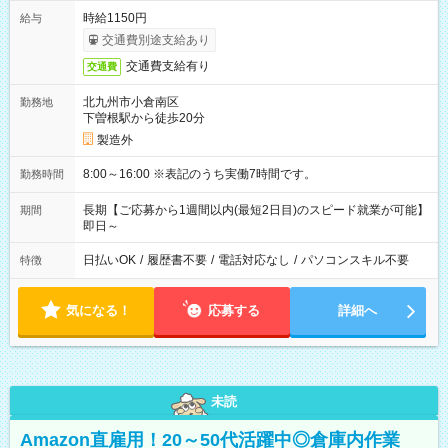
時給1150円
給与
交通費別途支給あり
交通費支給有り
交通費
北九州市小倉南区
勤務地
下曽根駅から徒歩20分
製造外
8:00～16:00 ※表記のうち実働7時間です。
勤務時間
長期【ご応募から1週間以内(最短2日目)のスピード就業が可能】
期間
即日～
日払いOK
/
履歴書不要
/
電話対応なし
/
パソコンスキル不要
特徴
気になる！
応募する
詳細へ
未読
Amazon直雇用！20～50代活躍中◎倉庫内作業