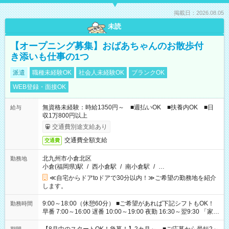
掲載日：2026.08.05
未読
【オープニング募集】おばあちゃんのお散歩付
き添いも仕事の1つ
派遣
職種未経験OK
社会人未経験OK
ブランクOK
WEB登録・面接OK
無資格未経験：時給1350円～ ■週払いOK ■扶養内OK ■日
給与
収1万800円以上
交通費別途支給あり
交通費全額支給
交通費
北九州市小倉北区
勤務地
小倉(福岡県)駅
/
西小倉駅
/
南小倉駅
/
…
≪自宅からドアtoドアで30分以内！≫ご希望の勤務地を紹介
します。
9:00～18:00（休憩60分） ■ご希望があれば下記シフトもOK！
勤務時間
早番 7:00～16:00 遅番 10:00～19:00 夜勤 16:30～翌9:30 「家族
と休みを合わせたい」 「余裕を持って夕飯の準備がしたい」
「できれば残業はしたくない」 など、ご希望を教えてください