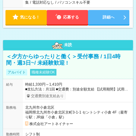
集
/
電話対応なし
/
パソコンスキル不要
気になる！
応募する
詳細へ
未読
＜夕方からゆったりと働く＞受付事務 / 1日4時
間・週3日~/ 未経験歓迎 !
アルバイト
職種未経験OK
時給1,330円～1,410円
給与
■支払方法：月1回 ■交通費：別途全額支給 【試用期間】試用期
間あり 試用期間の長さ：6ヶ月 雇用形態、給与は本採用時と同
交通費別途支給あり
じです。
北九州市小倉北区
勤務地
福岡県北九州市小倉北区京町3-1-1 セントシティ小倉 4F（最寄
り駅：JR線「小倉」駅）
株式会社アートネイチャー
シフト制
勤務時間