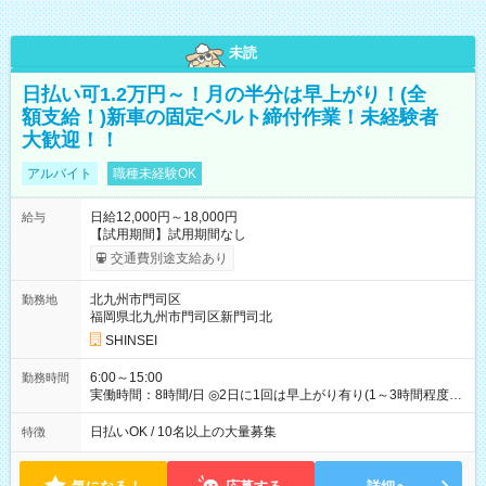
未読
日払い可1.2万円～！月の半分は早上がり！(全
額支給！)新車の固定ベルト締付作業！未経験者
大歓迎！！
アルバイト
職種未経験OK
日給12,000円～18,000円
給与
【試用期間】試用期間なし
交通費別途支給あり
北九州市門司区
勤務地
福岡県北九州市門司区新門司北
SHINSEI
6:00～15:00
勤務時間
実働時間：8時間/日 ◎2日に1回は早上がり有り(1～3時間程度)
◎月残業5～10時間程度
日払いOK / 10名以上の大量募集
特徴