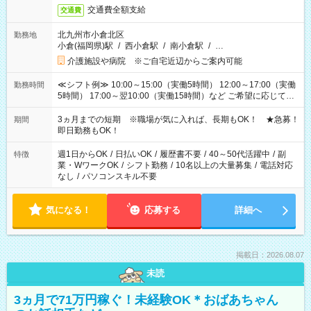
交通費全額支給
交通費
北九州市小倉北区
勤務地
小倉(福岡県)駅
/
西小倉駅
/
南小倉駅
/
…
介護施設や病院 ※ご自宅近辺からご案内可能
≪シフト例≫ 10:00～15:00（実働5時間） 12:00～17:00（実働
勤務時間
5時間） 17:00～翌10:00（実働15時間）など ご希望に応じて、
働く時間は調整できます！ お気軽に担当へ相談ください！
3ヵ月までの短期 ※職場が気に入れば、長期もOK！ ★急募！
期間
即日勤務もOK！
週1日からOK
/
日払いOK
/
履歴書不要
/
40～50代活躍中
/
副
特徴
業・WワークOK
/
シフト勤務
/
10名以上の大量募集
/
電話対応
なし
/
パソコンスキル不要
気になる！
応募する
詳細へ
掲載日：2026.08.07
未読
3ヵ月で71万円稼ぐ！未経験OK＊おばあちゃん