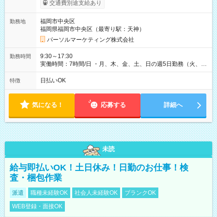
り） 【試用期間】試用期間なし
交通費別途支給あり
福岡市中央区
勤務地
福岡県福岡市中央区（最寄り駅：天神）
パーソルマーケティング株式会社
9:30～17:30
勤務時間
実働時間：7時間/日 ・月、木、金、土、日の週5日勤務（火、水
は固定休です／GW、お盆、年末年始等、長期休暇有り！） ・
ワンシフト！ ・残業ほぼナシ（0～5h/月）
日払いOK
特徴
気になる！
応募する
詳細へ
未読
給与即払いOK！土日休み！日勤のお仕事！検
査・梱包作業
派遣
職種未経験OK
社会人未経験OK
ブランクOK
WEB登録・面接OK