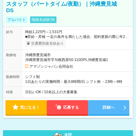
スタッフ（パートタイム/夜勤）｜沖縄豊見城
DS
アルバイト
職種未経験OK
時給1,225円～1,531円
給与
■昇給・昇格 一定の条件を満たした場合、契約更新の際に年2回
まで昇給の機会があります。 ■正社員登用制度あり ※月末締/翌
交通費別途支給あり
月25日支払い ※時間外手当、別途支給 ※深夜割増賃金 (22:00～
翌5:00までは時給が25%UPします) ☆給与前払い制度有！
沖縄県豊見城市
勤務地
☆Amazon直雇用で安定して働けます！ 【試用期間】試用期間
沖縄県豊見城市字与根西原50-110DPL沖縄豊見城1
あり 試用期間の長さ：1週間 雇用形態、給与は本採用時と同じ
です。
アマゾンジャパン合同会社
シフト制
勤務時間
1日あたりの実働時間：最大8時間/日 シフト例 ・23時～8時
日払いOK / 10名以上の大量募集
特徴
気になる！
応募する
詳細へ
未読