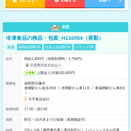
気になる！
応募する
詳細へ
未読
冷凍食品の検品・包装_H132054（夜勤）
派遣
職種未経験OK
社会人未経験OK
ブランクOK
時給1,400円（深夜割増時：1,750円）
給与
交通費別途支給あり
上限あり(月額)30,000円
交通費
福岡県宗像市
勤務地
東郷駅から徒歩35分
/
赤間駅から車11分
/
東福間駅から車8分
/
…
大手食品会社
17:30～翌2:00
勤務時間
即日～10月末までの短期（長期相談可）
期間
日払いOK
/
履歴書不要
/
電話対応なし
/
パソコンスキル不要
特徴