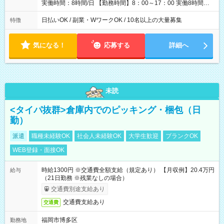
実働時間：8時間/日 【勤務時間】8：00～17：00 実働8時間／
休憩1時間 ☆週2日～勤務OK！ ☆残業少なめ（月平均1～5時
間） 3か月以内の短期間勤務もOK★ ＊週4日以上働ける方のみ
日払いOK / 副業・WワークOK / 10名以上の大量募集
特徴
気になる！
応募する
詳細へ
未読
<タイパ抜群>倉庫内でのピッキング・梱包（日
勤）
派遣
職種未経験OK
社会人未経験OK
大学生歓迎
ブランクOK
WEB登録・面接OK
時給1300円 ※交通費全額支給（規定あり） 【月収例】20.4万円
給与
（21日勤務 ※残業なしの場合）
交通費別途支給あり
交通費支給あり
交通費
福岡市博多区
勤務地