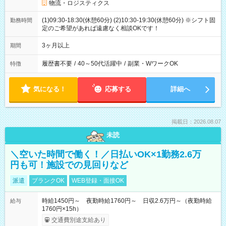
物流・ロジスティクス
(1)09:30-18:30(休憩60分) (2)10:30-19:30(休憩60分) ※シフト固
勤務時間
定のご希望があれば遠慮なく相談OKです！
3ヶ月以上
期間
履歴書不要
/
40～50代活躍中
/
副業・WワークOK
特徴
気になる！
応募する
詳細へ
掲載日：2026.08.07
未読
＼空いた時間で働く！／日払いOK×1勤務2.6万
円も可！施設での見回りなど
派遣
ブランクOK
WEB登録・面接OK
時給1450円～ 夜勤時給1760円～ 日収2.6万円～（夜勤時給
給与
1760円×15h）
交通費別途支給あり