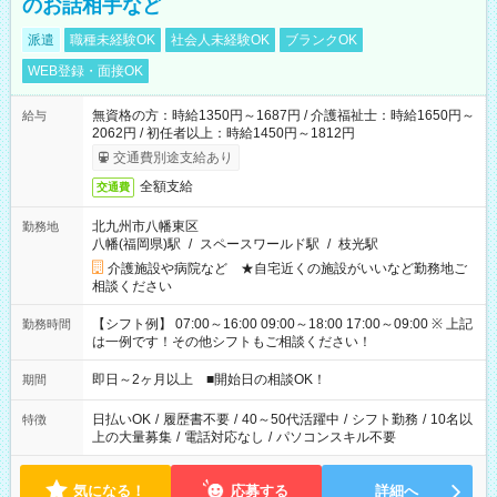
のお話相手など
派遣
職種未経験OK
社会人未経験OK
ブランクOK
WEB登録・面接OK
無資格の方：時給1350円～1687円 / 介護福祉士：時給1650円～
給与
2062円 / 初任者以上：時給1450円～1812円
交通費別途支給あり
全額支給
交通費
北九州市八幡東区
勤務地
八幡(福岡県)駅
/
スペースワールド駅
/
枝光駅
介護施設や病院など ★自宅近くの施設がいいなど勤務地ご
相談ください
【シフト例】 07:00～16:00 09:00～18:00 17:00～09:00 ※ 上記
勤務時間
は一例です！その他シフトもご相談ください！
即日～2ヶ月以上 ■開始日の相談OK！
期間
日払いOK
/
履歴書不要
/
40～50代活躍中
/
シフト勤務
/
10名以
特徴
上の大量募集
/
電話対応なし
/
パソコンスキル不要
気になる！
応募する
詳細へ