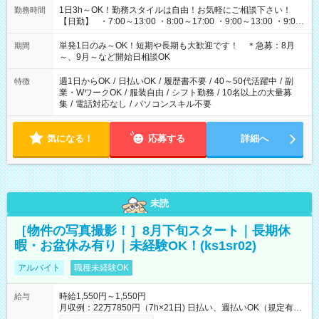
1日3h～OK！勤務スタイルは自由！お気軽にご相談下さい！
勤務時間
【日勤】 ・7:00～13:00 ・8:00～17:00 ・9:00～13:00 ・9:00
～18:00 ・10:00～19:00 ・13:00～18:00 ・15:00～20:00 ・
16:00～19:00 【夜勤】 ・17:00～21:00 ・18:00～23:00 ・
単発1日のみ～OK！短期や長期も大歓迎です！ ＊急募：8月
期間
21:00～翌6:00 ・23:00～翌8:00 など（他時間多数あり！）
～、9月～など開始日相談OK
週1日からOK
/
日払いOK
/
履歴書不要
/
40～50代活躍中
/
副
特徴
業・WワークOK
/
服装自由
/
シフト勤務
/
10名以上の大量募
集
/
電話対応なし
/
パソコンスキル不要
気になる！
応募する
詳細へ
未読
［物件の写真撮影！］8月下旬スタート｜長期休
暇・お盆休み有り｜未経験OK！(ks1sr02)
アルバイト
職種未経験OK
時給1,550円～1,550円
給与
月収例：22万7850円（7h×21日) 日払い、週払いOK（規定有