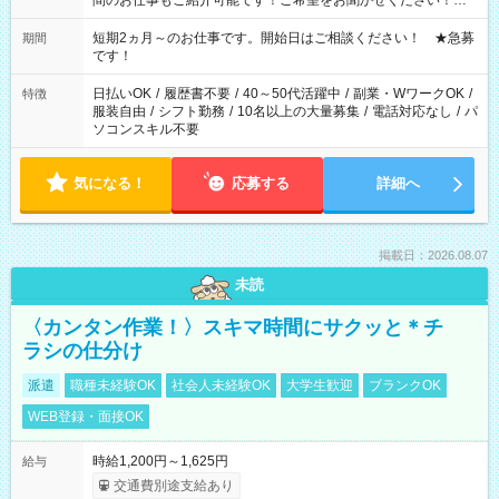
間のお仕事もご紹介可能です！ご希望をお聞かせください！★
家庭の都合でお休みが必要な場合も遠慮なくご相談ください。
※週最低15時間以上の勤務が必要です
短期2ヵ月～のお仕事です。開始日はご相談ください！ ★急募
期間
です！
日払いOK
/
履歴書不要
/
40～50代活躍中
/
副業・WワークOK
/
特徴
服装自由
/
シフト勤務
/
10名以上の大量募集
/
電話対応なし
/
パ
ソコンスキル不要
気になる！
応募する
詳細へ
掲載日：2026.08.07
未読
〈カンタン作業！〉スキマ時間にサクッと＊チ
ラシの仕分け
派遣
職種未経験OK
社会人未経験OK
大学生歓迎
ブランクOK
WEB登録・面接OK
時給1,200円～1,625円
給与
交通費別途支給あり