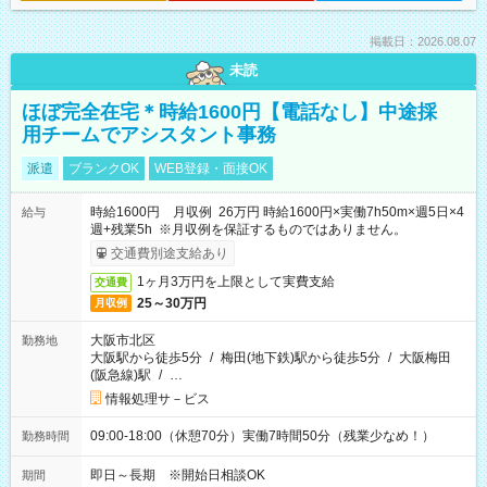
掲載日：2026.08.07
未読
ほぼ完全在宅＊時給1600円【電話なし】中途採
用チームでアシスタント事務
派遣
ブランクOK
WEB登録・面接OK
時給1600円 月収例 26万円 時給1600円×実働7h50m×週5日×4
給与
週+残業5h ※月収例を保証するものではありません。
交通費別途支給あり
1ヶ月3万円を上限として実費支給
交通費
25～30万円
月収例
大阪市北区
勤務地
大阪駅から徒歩5分
/
梅田(地下鉄)駅から徒歩5分
/
大阪梅田
(阪急線)駅
/
…
情報処理サ－ビス
09:00-18:00（休憩70分）実働7時間50分（残業少なめ！）
勤務時間
即日～長期 ※開始日相談OK
期間