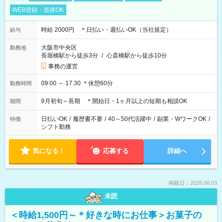
WEB登録・面接OK
時給 2000円 ＊日払い・週払いOK（当社規定）
給与
大阪市中央区
勤務地
長堀橋駅から徒歩3分
/
心斎橋駅から徒歩10分
事務の運営
09:00 ～ 17:30 ＊休憩60分
勤務時間
9月初旬～長期 ＊開始日・1ヶ月以上の短期も相談OK
期間
日払いOK
/
履歴書不要
/
40～50代活躍中
/
副業・WワークOK
/
特徴
シフト勤務
気になる！
応募する
詳細へ
掲載日：2026.08.03
未読
＜時給1,500円～＊好きな時にお仕事＞お菓子の