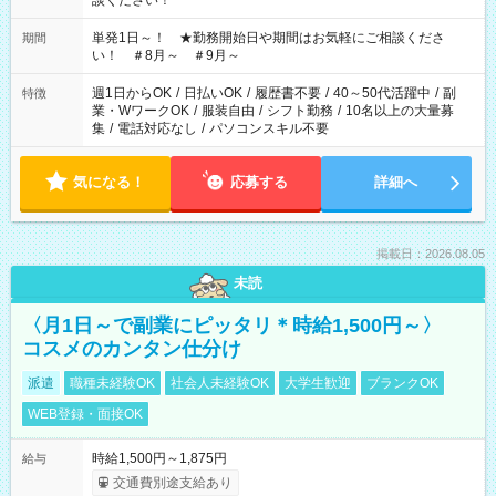
談ください！
単発1日～！ ★勤務開始日や期間はお気軽にご相談くださ
期間
い！ ＃8月～ ＃9月～
週1日からOK
/
日払いOK
/
履歴書不要
/
40～50代活躍中
/
副
特徴
業・WワークOK
/
服装自由
/
シフト勤務
/
10名以上の大量募
集
/
電話対応なし
/
パソコンスキル不要
気になる！
応募する
詳細へ
掲載日：2026.08.05
未読
〈月1日～で副業にピッタリ＊時給1,500円～〉
コスメのカンタン仕分け
派遣
職種未経験OK
社会人未経験OK
大学生歓迎
ブランクOK
WEB登録・面接OK
時給1,500円～1,875円
給与
交通費別途支給あり