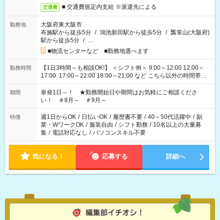
■ 交通費規定内支給 ※派遣先による
交通費
大阪府東大阪市
勤務地
布施駅から徒歩5分
/
鴻池新田駅から徒歩5分
/
瓢箪山(大阪府)
駅から徒歩5分
/
…
■物流センターなど ■勤務地選べます
【1日3時間～も相談OK!】 ＜シフト例＞ 9:00～12:00 12:00～
勤務時間
17:00 17:00～22:00 18:00～21:00 など こちら以外の時間帯も
お気軽にご相談ください！
単発1日～！ ★勤務開始日や期間はお気軽にご相談くださ
期間
い！ ＃8月～ ＃9月～
週1日からOK
/
日払いOK
/
履歴書不要
/
40～50代活躍中
/
副
特徴
業・WワークOK
/
服装自由
/
シフト勤務
/
10名以上の大量募
集
/
電話対応なし
/
パソコンスキル不要
気になる！
応募する
詳細へ