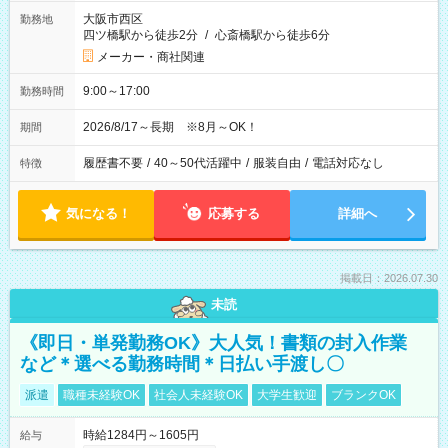
大阪市西区
勤務地
四ツ橋駅から徒歩2分
/
心斎橋駅から徒歩6分
メーカー・商社関連
9:00～17:00
勤務時間
2026/8/17～長期 ※8月～OK！
期間
履歴書不要
/
40～50代活躍中
/
服装自由
/
電話対応なし
特徴
気になる！
応募する
詳細へ
掲載日：2026.07.30
未読
《即日・単発勤務OK》大人気！書類の封入作業
など＊選べる勤務時間＊日払い手渡し〇
派遣
職種未経験OK
社会人未経験OK
大学生歓迎
ブランクOK
時給1284円～1605円
給与