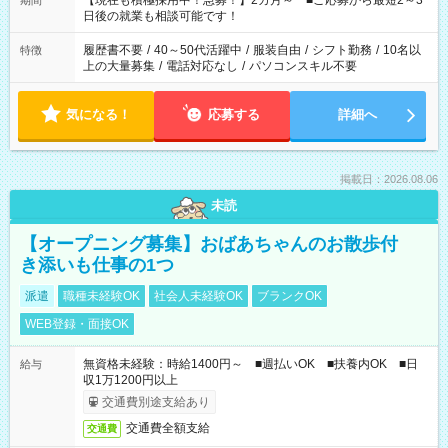
【現在も積極採用中！急募！】2カ月～ ■ご応募から最短2～3
期間
の方へ 今ご覧のお仕事で希望する勤務時間と、もう1つのお仕事
日後の就業も相談可能です！
の勤務時間。 合計で週40時間を超える場合は応募できません。
履歴書不要
/
40～50代活躍中
/
服装自由
/
シフト勤務
/
10名以
特徴
上の大量募集
/
電話対応なし
/
パソコンスキル不要
気になる！
応募する
詳細へ
掲載日：2026.08.06
未読
【オープニング募集】おばあちゃんのお散歩付
き添いも仕事の1つ
派遣
職種未経験OK
社会人未経験OK
ブランクOK
WEB登録・面接OK
無資格未経験：時給1400円～ ■週払いOK ■扶養内OK ■日
給与
収1万1200円以上
交通費別途支給あり
交通費全額支給
交通費