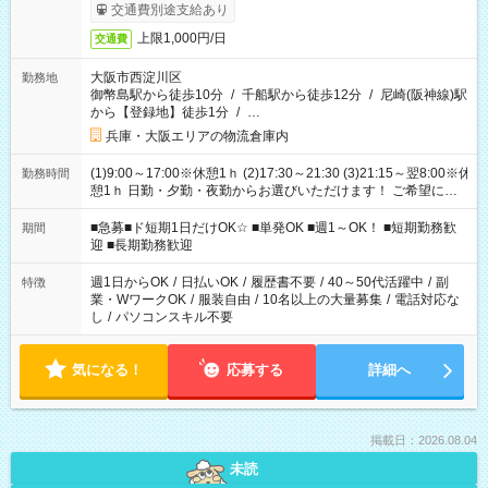
交通費別途支給あり
上限1,000円/日
交通費
大阪市西淀川区
勤務地
御幣島駅から徒歩10分
/
千船駅から徒歩12分
/
尼崎(阪神線)駅
から【登録地】徒歩1分
/
…
兵庫・大阪エリアの物流倉庫内
(1)9:00～17:00※休憩1ｈ (2)17:30～21:30 (3)21:15～翌8:00※休
勤務時間
憩1ｈ 日勤・夕勤・夜勤からお選びいただけます！ ご希望に合
わせて働けるお仕事です(*^^*) 【その他選べる勤務時間】 8-17
時/9-17時/9-18時/10-18時/11-21時/18-22時/20-翌4時/21-翌5
■急募■ド短期1日だけOK☆ ■単発OK ■週1～OK！ ■短期勤務歓
期間
時/22-翌6時/0-翌8時 ご自身のご都合で選んで頂ける完全自由シ
迎 ■長期勤務歓迎
フト！
週1日からOK
/
日払いOK
/
履歴書不要
/
40～50代活躍中
/
副
特徴
業・WワークOK
/
服装自由
/
10名以上の大量募集
/
電話対応な
し
/
パソコンスキル不要
気になる！
応募する
詳細へ
掲載日：2026.08.04
未読