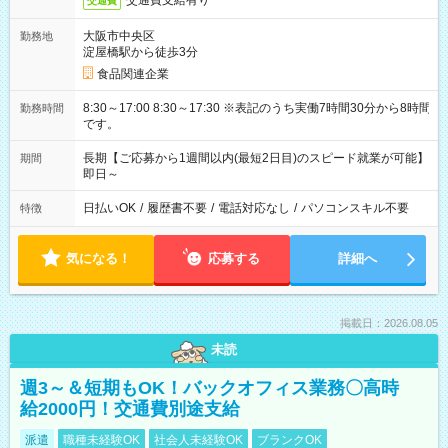
交通費支給有り
交通費
大阪市中央区
勤務地
淀屋橋駅から徒歩3分
食品関連企業
8:30～17:00 8:30～17:30 ※表記のうち実働7時間30分から8時間
勤務時間
です。
長期【ご応募から1週間以内(最短2日目)のスピード就業が可能】
期間
即日～
日払いOK
/
履歴書不要
/
電話対応なし
/
パソコンスキル不要
特徴
気になる！
応募する
詳細へ
掲載日：2026.08.05
未読
週3～＆短期もOK！バックオフィス業務〇高時
給2000円！交通費別途支給
派遣
職種未経験OK
社会人未経験OK
ブランクOK