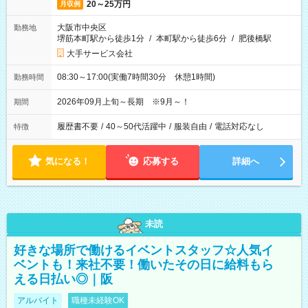
20～25万円
月収例
大阪市中央区
勤務地
堺筋本町駅から徒歩1分
/
本町駅から徒歩6分
/
肥後橋駅
大手サービス会社
08:30～17:00(実働7時間30分 休憩1時間)
勤務時間
2026年09月上旬～長期 ※9月～！
期間
履歴書不要
/
40～50代活躍中
/
服装自由
/
電話対応なし
特徴
気になる！
応募する
詳細へ
未読
好きな場所で働けるイベントスタッフ☆人気イ
ベントも！来社不要！働いたその日に給料もら
える日払い◎｜阪
アルバイト
職種未経験OK