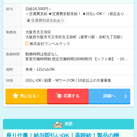
日給16,500円～
給与
＋交通費支給 ★交通費全額支給！ ★日払いOK！（規定あり） ┗
働いたその日に現金GET♪ お仕事後はコンビニATMから 日払
交通費別途支給あり
い分を引き落とせます！ 【試用期間】試用期間なし
大阪市天王寺区
勤務地
大阪府大阪市天王寺区生玉前町（最寄り駅：谷町九丁目駅）
株式会社ワンベルウッズ
勤務時間は指定なし
勤務時間
変形労働時間制 想定労働時間160時間/月 【シフト例】 ・10：
00～20：00
単発・1日のみOK
期間
日払いOK / 副業・WワークOK / 10名以上の大量募集
特徴
気になる！
応募する
詳細へ
未読
座り仕事！給与即払いOK！高時給！製品の梱