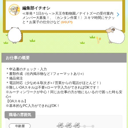
編集部イチオシ
≪単発＊1日から～≫天王寺動物園／ナイトズーの受付案内
メンバー大募集！、〈カンタン作業！〉スキマ時間にサクッ
と＊お菓子の仕分けなど
(8/6UP!)
お仕事の概要
＊申込書のチェック・入力
＊書類作成（社内掲示物など / フォーマットあり○）
＊備品発注
＊電話対応（少なめ＆取次ぎ○ / 営業からの電話がほとんど！）
※難しいOAスキルは不要○ローマ字入力ができればOKです！
※ルーティンワークが中心！同じお仕事の方が他にもいるので困った時も安
心○
【OAスキル】
※基本的なPC入力ができればOK！
職場の雰囲気
年齢層