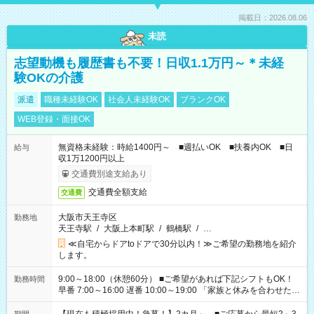
掲載日：2026.08.06
未読
志望動機も履歴書も不要！日収1.1万円～＊未経
験OKの介護
派遣
職種未経験OK
社会人未経験OK
ブランクOK
WEB登録・面接OK
無資格未経験：時給1400円～ ■週払いOK ■扶養内OK ■日
給与
収1万1200円以上
交通費別途支給あり
交通費全額支給
交通費
大阪市天王寺区
勤務地
天王寺駅
/
大阪上本町駅
/
鶴橋駅
/
…
≪自宅からドアtoドアで30分以内！≫ご希望の勤務地を紹介
します。
9:00～18:00（休憩60分） ■ご希望があれば下記シフトもOK！
勤務時間
早番 7:00～16:00 遅番 10:00～19:00 「家族と休みを合わせた
い」 「余裕を持って夕飯の準備がしたい」 「できれば残業はし
たくない」 など、ご希望を教えてくださいね。 ※Wワーク希望