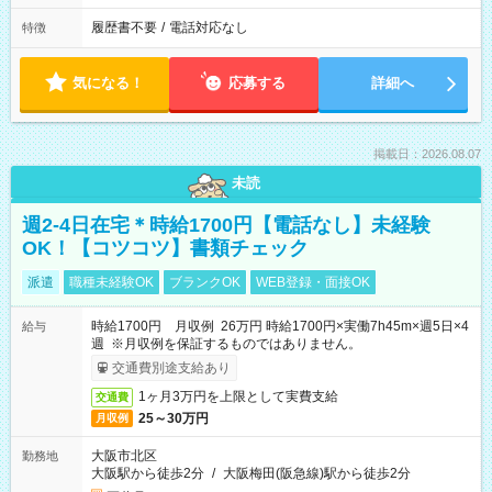
履歴書不要
/
電話対応なし
特徴
気になる！
応募する
詳細へ
掲載日：2026.08.07
未読
週2-4日在宅＊時給1700円【電話なし】未経験
OK！【コツコツ】書類チェック
派遣
職種未経験OK
ブランクOK
WEB登録・面接OK
時給1700円 月収例 26万円 時給1700円×実働7h45m×週5日×4
給与
週 ※月収例を保証するものではありません。
交通費別途支給あり
1ヶ月3万円を上限として実費支給
交通費
25～30万円
月収例
大阪市北区
勤務地
大阪駅から徒歩2分
/
大阪梅田(阪急線)駅から徒歩2分