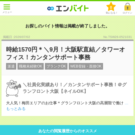
0
メニュー
気になる！
ログイン
お探しのバイト情報は掲載が終了しました。
掲載日 :2026
/
07
/
02
No.TSW26-0521031
時給1570円＊＼9月！大阪駅直結／タワーオ
フィス！カンタンサポート事務
派遣
職種未経験OK
ブランクOK
WEB登録・面接OK
＼社員化実績あり！／カンタンサポート事務！＠グ
ランフロント大阪【ネイルOK】
大人気！梅田エリアのお仕事＊グランフロント大阪の高層階で働け
...
もっとみる
あなたの閲覧履歴からのオススメ