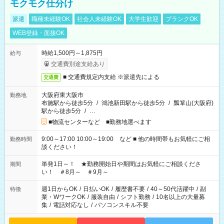
モクモク仕分け
派遣
職種未経験OK
社会人未経験OK
大学生歓迎
ブランクOK
WEB登録・面接OK
時給1,500円～1,875円
給与
交通費別途支給あり
■ 交通費規定内支給 ※派遣先による
交通費
大阪府東大阪市
勤務地
布施駅から徒歩5分
/
鴻池新田駅から徒歩5分
/
瓢箪山(大阪府)
駅から徒歩5分
/
…
■物流センターなど ■勤務地選べます
9:00～17:00 10:00～19:00 など ■ 他の時間帯もお気軽にご相
勤務時間
談ください！
単発1日～！ ★勤務開始日や期間はお気軽にご相談くださ
期間
い！ ＃8月～ ＃9月～
週1日からOK
/
日払いOK
/
履歴書不要
/
40～50代活躍中
/
副
特徴
業・WワークOK
/
服装自由
/
シフト勤務
/
10名以上の大量募
集
/
電話対応なし
/
パソコンスキル不要