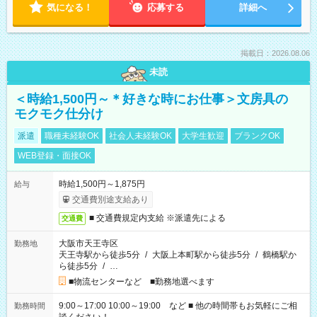
気になる！
応募する
詳細へ
掲載日：2026.08.06
未読
＜時給1,500円～＊好きな時にお仕事＞文房具の
モクモク仕分け
派遣
職種未経験OK
社会人未経験OK
大学生歓迎
ブランクOK
WEB登録・面接OK
時給1,500円～1,875円
給与
交通費別途支給あり
■ 交通費規定内支給 ※派遣先による
交通費
大阪市天王寺区
勤務地
天王寺駅から徒歩5分
/
大阪上本町駅から徒歩5分
/
鶴橋駅か
ら徒歩5分
/
…
■物流センターなど ■勤務地選べます
9:00～17:00 10:00～19:00 など ■ 他の時間帯もお気軽にご相
勤務時間