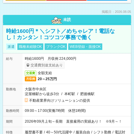
掲載日：2026.08.05
未読
時給1600円＊＼シフト／めちゃレア！電話な
し！カンタン！コツコツ事務で働く
派遣
職種未経験OK
ブランクOK
WEB登録・面接OK
時給1600円 月収例 224,000円
給与
交通費別途支給あり
全額支給
交通費
20～25万円
月収例
大阪市中央区
勤務地
淀屋橋駅から徒歩3分
/
本町駅
/
肥後橋駅
不動産業界向けソリューションの提供
09:00～17:00(実働7時間 休憩1時間)
勤務時間
2026年09月上旬～長期 直接雇用の実績あり！ ※9月～！
期間
履歴書不要
/
40～50代活躍中
/
服装自由
/
シフト勤務
/
電話対
特徴