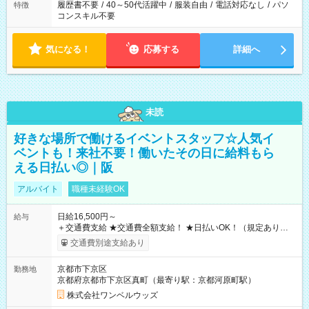
履歴書不要
/
40～50代活躍中
/
服装自由
/
電話対応なし
/
パソ
特徴
コンスキル不要
気になる！
応募する
詳細へ
未読
好きな場所で働けるイベントスタッフ☆人気イ
ベントも！来社不要！働いたその日に給料もら
える日払い◎｜阪
アルバイト
職種未経験OK
日給16,500円～
給与
＋交通費支給 ★交通費全額支給！ ★日払いOK！（規定あり） ┗
働いたその日に現金GET♪ お仕事後はコンビニATMから 日払
交通費別途支給あり
い分を引き落とせます！ 【試用期間】試用期間なし
京都市下京区
勤務地
京都府京都市下京区真町（最寄り駅：京都河原町駅）
株式会社ワンベルウッズ