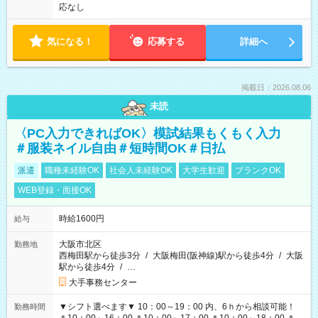
応なし
気になる！
応募する
詳細へ
掲載日：2026.08.06
未読
〈PC入力できればOK〉模試結果もくもく入力
＃服装ネイル自由＃短時間OK＃日払
派遣
職種未経験OK
社会人未経験OK
大学生歓迎
ブランクOK
WEB登録・面接OK
時給1600円
給与
大阪市北区
勤務地
西梅田駅から徒歩3分
/
大阪梅田(阪神線)駅から徒歩4分
/
大阪
駅から徒歩4分
/
…
大手事務センター
▼シフト選べます▼ 10：00～19：00 内、6ｈから相談可能！
勤務時間