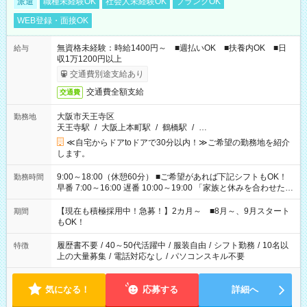
派遣
職種未経験OK
社会人未経験OK
ブランクOK
WEB登録・面接OK
無資格未経験：時給1400円～ ■週払いOK ■扶養内OK ■日
給与
収1万1200円以上
交通費別途支給あり
交通費全額支給
交通費
大阪市天王寺区
勤務地
天王寺駅
/
大阪上本町駅
/
鶴橋駅
/
…
≪自宅からドアtoドアで30分以内！≫ご希望の勤務地を紹介
します。
9:00～18:00（休憩60分） ■ご希望があれば下記シフトもOK！
勤務時間
早番 7:00～16:00 遅番 10:00～19:00 「家族と休みを合わせた
い」 「余裕を持って夕飯の準備がしたい」 「できれば残業はし
たくない」 など、ご希望を教えてくださいね。 ※Wワーク希望
【現在も積極採用中！急募！】2カ月～ ■8月～、9月スタート
期間
の方へ 今ご覧のお仕事で希望する勤務時間と、もう1つのお仕事
もOK！
の勤務時間。 合計で週40時間を超える場合は応募できません。
履歴書不要
/
40～50代活躍中
/
服装自由
/
シフト勤務
/
10名以
特徴
上の大量募集
/
電話対応なし
/
パソコンスキル不要
気になる！
応募する
詳細へ