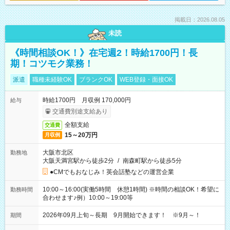
掲載日：2026.08.05
未読
《時間相談OK！》在宅週2！時給1700円！長
期！コツモク業務！
派遣
職種未経験OK
ブランクOK
WEB登録・面接OK
時給1700円 月収例 170,000円
給与
交通費別途支給あり
全額支給
交通費
15～20万円
月収例
大阪市北区
勤務地
大阪天満宮駅から徒歩2分
/
南森町駅から徒歩5分
●CMでもおなじみ！英会話塾などの運営企業
10:00～16:00(実働5時間 休憩1時間) ※時間の相談OK！希望に
勤務時間
合わせます♪例）10:00～19:00等
2026年09月上旬～長期 9月開始できます！ ※9月～！
期間