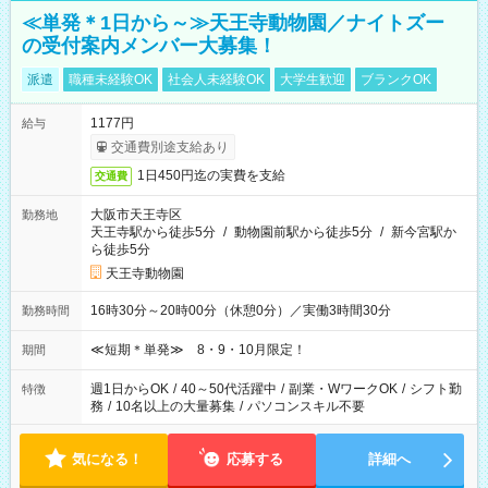
≪単発＊1日から～≫天王寺動物園／ナイトズー
の受付案内メンバー大募集！
派遣
職種未経験OK
社会人未経験OK
大学生歓迎
ブランクOK
1177円
給与
交通費別途支給あり
1日450円迄の実費を支給
交通費
大阪市天王寺区
勤務地
天王寺駅から徒歩5分
/
動物園前駅から徒歩5分
/
新今宮駅か
ら徒歩5分
天王寺動物園
16時30分～20時00分（休憩0分）／実働3時間30分
勤務時間
≪短期＊単発≫ 8・9・10月限定！
期間
週1日からOK
/
40～50代活躍中
/
副業・WワークOK
/
シフト勤
特徴
務
/
10名以上の大量募集
/
パソコンスキル不要
気になる！
応募する
詳細へ