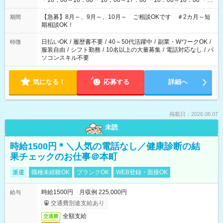
＊10：00～16：00 ＊10：00～17：00 ＊10：00～18：00 ＊
11：00～19：00 ＊12：00～19：00 ＊13：00～19：00
【急募】8月～、9月～、10月～ ご相談OKです ＃2カ月～短
期間
期相談OK！
日払いOK
/
履歴書不要
/
40～50代活躍中
/
副業・WワークOK
/
特徴
服装自由
/
シフト勤務
/
10名以上の大量募集
/
電話対応なし
/
パ
ソコンスキル不要
気になる！
応募する
詳細へ
掲載日：2026.08.07
未読
時給1500円＊＼人気の電話なし／健康診断の結
果チェックのお仕事＠本町
派遣
職種未経験OK
ブランクOK
WEB登録・面接OK
時給1500円 月収例 225,000円
給与
交通費別途支給あり
全額支給
交通費