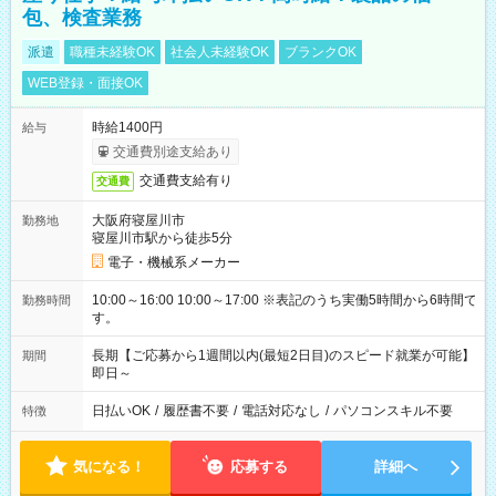
包、検査業務
派遣
職種未経験OK
社会人未経験OK
ブランクOK
WEB登録・面接OK
時給1400円
給与
交通費別途支給あり
交通費支給有り
交通費
大阪府寝屋川市
勤務地
寝屋川市駅から徒歩5分
電子・機械系メーカー
10:00～16:00 10:00～17:00 ※表記のうち実働5時間から6時間で
勤務時間
す。
長期【ご応募から1週間以内(最短2日目)のスピード就業が可能】
期間
即日～
日払いOK
/
履歴書不要
/
電話対応なし
/
パソコンスキル不要
特徴
気になる！
応募する
詳細へ