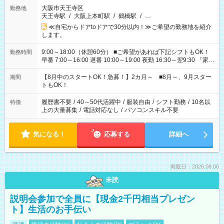
大阪市天王寺区
勤務地
天王寺駅
/
大阪上本町駅
/
鶴橋駅
/
…
≪自宅からドアtoドアで30分以内！≫ご希望の勤務地を紹介
します。
9:00～18:00（休憩60分） ■ご希望があれば下記シフトもOK！
勤務時間
早番 7:00～16:00 遅番 10:00～19:00 夜勤 16:30～翌9:30 「家族
と休みを合わせたい」 「余裕を持って夕飯の準備がしたい」
「できれば残業はしたくない」 など、ご希望を教えてください
【8月中のスタートOK！急募！】2カ月～ ■8月～、9月スター
期間
ね。 ※Wワーク希望の方へ 今ご覧のお仕事で希望する勤務時間
トもOK！
と、もう1つのお仕事の勤務時間。 合計で週40時間を超える場
合は応募できません。
履歴書不要
/
40～50代活躍中
/
服装自由
/
シフト勤務
/
10名以
特徴
上の大量募集
/
電話対応なし
/
パソコンスキル不要
気になる！
応募する
詳細へ
掲載日：2026.08.06
未読
説明会参加で全員に【現金2千円相当プレゼン
ト】生活のお手伝い