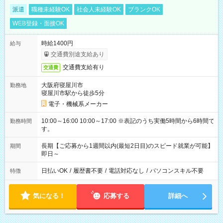
派遣
職種未経験OK
社会人未経験OK
ブランクOK
WEB登録・面接OK
時給1400円
給与
交通費別途支給あり
交通費支給有り
交通費
大阪府寝屋川市
勤務地
寝屋川市駅から徒歩5分
電子・機械系メーカー
10:00～16:00 10:00～17:00 ※表記のうち実働5時間から6時間で
勤務時間
す。
長期【ご応募から1週間以内(最短2日目)のスピード就業が可能】
期間
即日～
日払いOK
/
履歴書不要
/
電話対応なし
/
パソコンスキル不要
特徴
気になる！
応募する
詳細へ