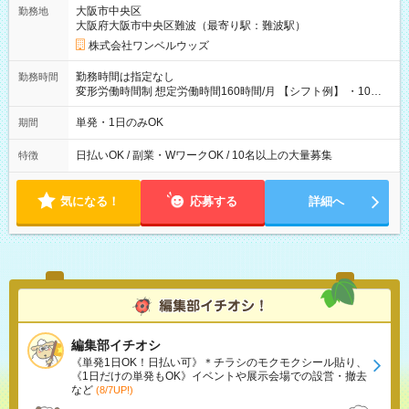
大阪市中央区
勤務地
大阪府大阪市中央区難波（最寄り駅：難波駅）
株式会社ワンベルウッズ
勤務時間は指定なし
勤務時間
変形労働時間制 想定労働時間160時間/月 【シフト例】 ・10：
00～20：00
単発・1日のみOK
期間
日払いOK / 副業・WワークOK / 10名以上の大量募集
特徴
気になる！
応募する
詳細へ
編集部イチオシ
《単発1日OK！日払い可》＊チラシのモクモクシール貼り、
《1日だけの単発もOK》イベントや展示会場での設営・撤去
など
(8/7UP!)