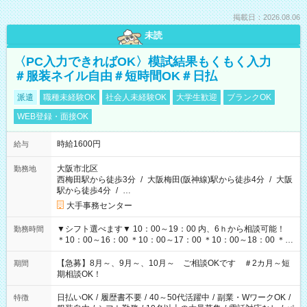
掲載日：2026.08.06
未読
〈PC入力できればOK〉模試結果もくもく入力
＃服装ネイル自由＃短時間OK＃日払
派遣
職種未経験OK
社会人未経験OK
大学生歓迎
ブランクOK
WEB登録・面接OK
時給1600円
給与
大阪市北区
勤務地
西梅田駅から徒歩3分
/
大阪梅田(阪神線)駅から徒歩4分
/
大阪
駅から徒歩4分
/
…
大手事務センター
▼シフト選べます▼ 10：00～19：00 内、6ｈから相談可能！
勤務時間
＊10：00～16：00 ＊10：00～17：00 ＊10：00～18：00 ＊
11：00～19：00 ＊12：00～19：00 ＊13：00～19：00
【急募】8月～、9月～、10月～ ご相談OKです ＃2カ月～短
期間
期相談OK！
日払いOK
/
履歴書不要
/
40～50代活躍中
/
副業・WワークOK
/
特徴