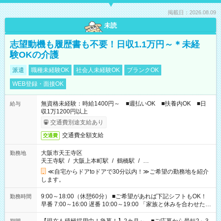
掲載日：2026.08.09
未読
志望動機も履歴書も不要！日収1.1万円～＊未経
験OKの介護
派遣
職種未経験OK
社会人未経験OK
ブランクOK
WEB登録・面接OK
無資格未経験：時給1400円～ ■週払いOK ■扶養内OK ■日
給与
収1万1200円以上
交通費別途支給あり
交通費全額支給
交通費
大阪市天王寺区
勤務地
天王寺駅
/
大阪上本町駅
/
鶴橋駅
/
…
≪自宅からドアtoドアで30分以内！≫ご希望の勤務地を紹介
します。
9:00～18:00（休憩60分） ■ご希望があれば下記シフトもOK！
勤務時間
早番 7:00～16:00 遅番 10:00～19:00 「家族と休みを合わせた
い」 「余裕を持って夕飯の準備がしたい」 「できれば残業はし
たくない」 など、ご希望を教えてくださいね。 ※Wワーク希望