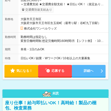
日給16,500円～
給与
＋交通費支給 ★交通費全額支給！ ★日払いOK！（規定あり） ┗
働いたその日に現金GET♪ お仕事後はコンビニATMから 日払
交通費別途支給あり
い分を引き落とせます！ 【試用期間】試用期間なし
大阪市天王寺区
勤務地
大阪府大阪市天王寺区生玉前町（最寄り駅：谷町九丁目駅）
株式会社ワンベルウッズ
勤務時間は指定なし
勤務時間
変形労働時間制 想定労働時間160時間/月 【シフト例】 ・10：
00～20：00
単発・1日のみOK
期間
日払いOK / 副業・WワークOK / 10名以上の大量募集
特徴
気になる！
応募する
詳細へ
未読
座り仕事！給与即払いOK！高時給！製品の梱
包、検査業務