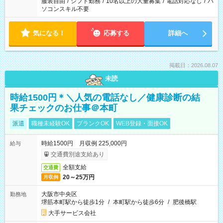
服装自由
/
シフト勤務
/
10名以上の大量募集
/
電話対応なし
/
パ
ソコンスキル不要
気になる！
応募する
詳細へ
掲載日：2026.08.07
未読
時給1500円＊＼人気の電話なし／健康診断の結
果チェックのお仕事＠本町
派遣
職種未経験OK
ブランクOK
WEB登録・面接OK
時給1500円 月収例 225,000円
給与
交通費別途支給あり
全額支給
交通費
20～25万円
月収例
大阪市中央区
勤務地
堺筋本町駅から徒歩1分
/
本町駅から徒歩6分
/
肥後橋駅
大手サービス会社