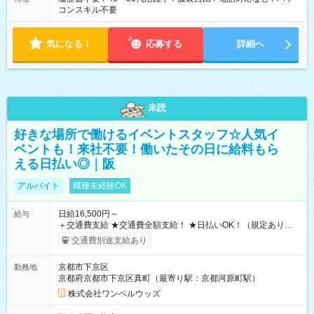
コンスキル不要
気になる！
応募する
詳細へ
未読
好きな場所で働けるイベントスタッフ☆人気イ
ベントも！来社不要！働いたその日に給料もら
える日払い◎｜阪
アルバイト
職種未経験OK
日給16,500円～
給与
＋交通費支給 ★交通費全額支給！ ★日払いOK！（規定あり） ┗
働いたその日に現金GET♪ お仕事後はコンビニATMから 日払
交通費別途支給あり
い分を引き落とせます！ 【試用期間】試用期間なし
京都市下京区
勤務地
京都府京都市下京区真町（最寄り駅：京都河原町駅）
株式会社ワンベルウッズ