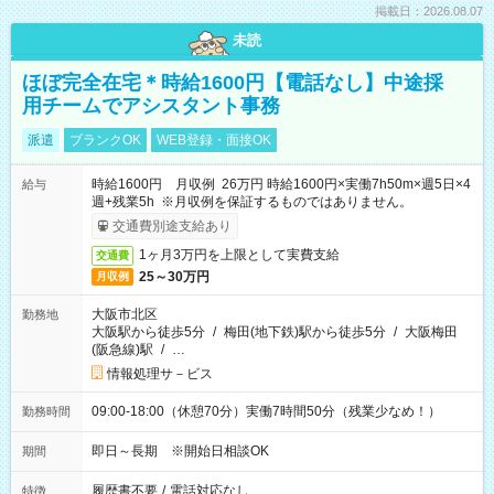
掲載日：2026.08.07
未読
ほぼ完全在宅＊時給1600円【電話なし】中途採
用チームでアシスタント事務
派遣
ブランクOK
WEB登録・面接OK
時給1600円 月収例 26万円 時給1600円×実働7h50m×週5日×4
給与
週+残業5h ※月収例を保証するものではありません。
交通費別途支給あり
1ヶ月3万円を上限として実費支給
交通費
25～30万円
月収例
大阪市北区
勤務地
大阪駅から徒歩5分
/
梅田(地下鉄)駅から徒歩5分
/
大阪梅田
(阪急線)駅
/
…
情報処理サ－ビス
09:00-18:00（休憩70分）実働7時間50分（残業少なめ！）
勤務時間
即日～長期 ※開始日相談OK
期間
履歴書不要
/
電話対応なし
特徴