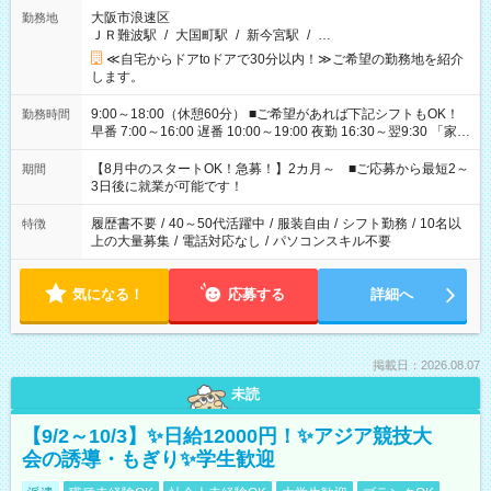
大阪市浪速区
勤務地
ＪＲ難波駅
/
大国町駅
/
新今宮駅
/
…
≪自宅からドアtoドアで30分以内！≫ご希望の勤務地を紹介
します。
9:00～18:00（休憩60分） ■ご希望があれば下記シフトもOK！
勤務時間
早番 7:00～16:00 遅番 10:00～19:00 夜勤 16:30～翌9:30 「家族
と休みを合わせたい」 「余裕を持って夕飯の準備がしたい」
「できれば残業はしたくない」 など、ご希望を教えてください
【8月中のスタートOK！急募！】2カ月～ ■ご応募から最短2～
期間
ね。 ※Wワーク希望の方へ 今ご覧のお仕事で希望する勤務時間
3日後に就業が可能です！
と、もう1つのお仕事の勤務時間。 合計で週40時間を超える場
合は応募できません。
履歴書不要
/
40～50代活躍中
/
服装自由
/
シフト勤務
/
10名以
特徴
上の大量募集
/
電話対応なし
/
パソコンスキル不要
気になる！
応募する
詳細へ
掲載日：2026.08.07
未読
【9/2～10/3】✨日給12000円！✨アジア競技大
会の誘導・もぎり✨学生歓迎