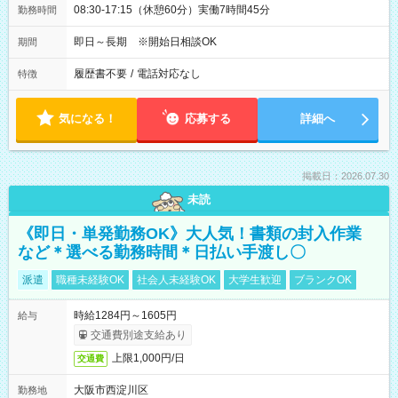
08:30-17:15（休憩60分）実働7時間45分
勤務時間
即日～長期 ※開始日相談OK
期間
履歴書不要
/
電話対応なし
特徴
気になる！
応募する
詳細へ
掲載日：2026.07.30
未読
《即日・単発勤務OK》大人気！書類の封入作業
など＊選べる勤務時間＊日払い手渡し〇
派遣
職種未経験OK
社会人未経験OK
大学生歓迎
ブランクOK
時給1284円～1605円
給与
交通費別途支給あり
上限1,000円/日
交通費
大阪市西淀川区
勤務地