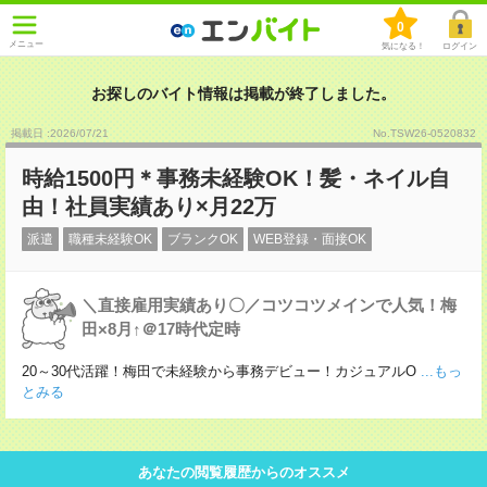
0
メニュー
気になる！
ログイン
お探しのバイト情報は掲載が終了しました。
掲載日 :2026
/
07
/
21
No.TSW26-0520832
時給1500円＊事務未経験OK！髪・ネイル自
由！社員実績あり×月22万
派遣
職種未経験OK
ブランクOK
WEB登録・面接OK
＼直接雇用実績あり〇／コツコツメインで人気！梅
田×8月↑＠17時代定時
20～30代活躍！梅田で未経験から事務デビュー！カジュアルO
...もっ
とみる
あなたの閲覧履歴からのオススメ