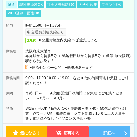
派遣
職種未経験OK
社会人未経験OK
大学生歓迎
ブランクOK
WEB登録・面接OK
時給1,500円～1,875円
給与
交通費別途支給あり
■ 交通費規定内支給 ※派遣先による
交通費
大阪府東大阪市
勤務地
布施駅から徒歩5分
/
鴻池新田駅から徒歩5分
/
瓢箪山(大阪府)
駅から徒歩5分
/
…
■物流センターなど ■勤務地選べます
9:00～17:00 10:00～19:00 など ■ 他の時間帯もお気軽にご相
勤務時間
談ください！
単発1日～！ ★勤務開始日や期間はお気軽にご相談くださ
期間
い！ ＃8月～ ＃9月～
週1日からOK
/
日払いOK
/
履歴書不要
/
40～50代活躍中
/
副
特徴
業・WワークOK
/
服装自由
/
シフト勤務
/
10名以上の大量募
集
/
電話対応なし
/
パソコンスキル不要
気になる！
応募する
詳細へ