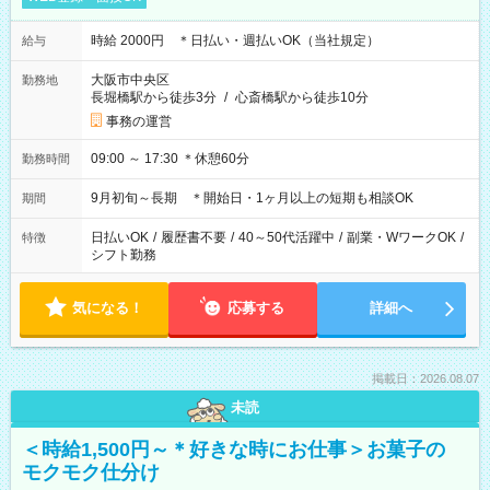
時給 2000円 ＊日払い・週払いOK（当社規定）
給与
大阪市中央区
勤務地
長堀橋駅から徒歩3分
/
心斎橋駅から徒歩10分
事務の運営
09:00 ～ 17:30 ＊休憩60分
勤務時間
9月初旬～長期 ＊開始日・1ヶ月以上の短期も相談OK
期間
日払いOK
/
履歴書不要
/
40～50代活躍中
/
副業・WワークOK
/
特徴
シフト勤務
気になる！
応募する
詳細へ
掲載日：2026.08.07
未読
＜時給1,500円～＊好きな時にお仕事＞お菓子の
モクモク仕分け