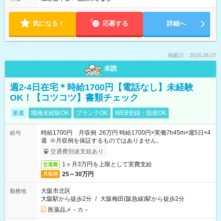
気になる！
応募する
詳細へ
掲載日：2026.08.07
未読
週2-4日在宅＊時給1700円【電話なし】未経験
OK！【コツコツ】書類チェック
派遣
職種未経験OK
ブランクOK
WEB登録・面接OK
時給1700円 月収例 26万円 時給1700円×実働7h45m×週5日×4
給与
週 ※月収例を保証するものではありません。
交通費別途支給あり
1ヶ月3万円を上限として実費支給
交通費
25～30万円
月収例
大阪市北区
勤務地
大阪駅から徒歩2分
/
大阪梅田(阪急線)駅から徒歩2分
医薬品メ－カ－