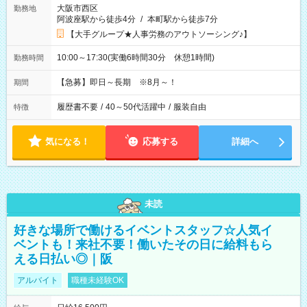
大阪市西区
勤務地
阿波座駅から徒歩4分
/
本町駅から徒歩7分
【大手グループ★人事労務のアウトソーシング♪】
10:00～17:30(実働6時間30分 休憩1時間)
勤務時間
【急募】即日～長期 ※8月～！
期間
履歴書不要
/
40～50代活躍中
/
服装自由
特徴
気になる！
応募する
詳細へ
未読
好きな場所で働けるイベントスタッフ☆人気イ
ベントも！来社不要！働いたその日に給料もら
える日払い◎｜阪
アルバイト
職種未経験OK