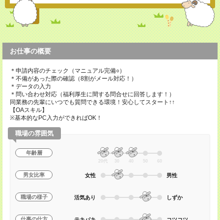
お仕事の概要
＊申請内容のチェック（マニュアル完備○）
＊不備があった際の確認（8割がメール対応！）
＊データの入力
＊問い合わせ対応（福利厚生に間する問合せに回答します！）
同業務の先輩にいつでも質問できる環境！安心してスタート↑↑
【OAスキル】
※基本的なPC入力ができればOK！
職場の雰囲気
年齢層
20代
30
40
50
60
男女比率
女性
男性
職場の様子
活気あり
しずか
仕事の仕方
テキパキ
コツコツ