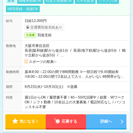
派遣
職種未経験OK
社会人未経験OK
大学生歓迎
ブランクOK
WEB登録・面接OK
日給12,000円
給与
交通費別途支給あり
別途支給
交通費
大阪市東住吉区
勤務地
長居(阪和線)駅から徒歩1分
/
長居(地下鉄)駅から徒歩5分
/
鶴
ケ丘駅から徒歩5分
/
…
スポーツの祭典✨
基本8:00～22:00の間で8時間勤務 ※一部日程で6:45開始有
勤務時間
※8:00～22:00の間で2名以上で入り、人がいない時間帯がない
ように相方と時間を分け合うイメージです
9月2日(水)~10月3日(土) ※急募
期間
週1日からOK
/
履歴書不要
/
40～50代活躍中
/
副業・Wワーク
特徴
OK
/
シフト勤務
/
10名以上の大量募集
/
電話対応なし
/
パソコ
ンスキル不要
気になる！
応募する
詳細へ