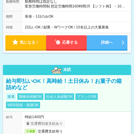
勤務時間は指定なし
勤務時間
変形労働時間制 想定労働時間160時間/月 【シフト例】 ・10：
00～20：00
単発・1日のみOK
期間
日払いOK / 副業・WワークOK / 10名以上の大量募集
特徴
気になる！
応募する
詳細へ
未読
給与即払いOK！高時給！土日休み！お菓子の箱
詰めなど
派遣
職種未経験OK
社会人未経験OK
ブランクOK
WEB登録・面接OK
時給1400円
給与
交通費別途支給あり
交通費支給有り
交通費