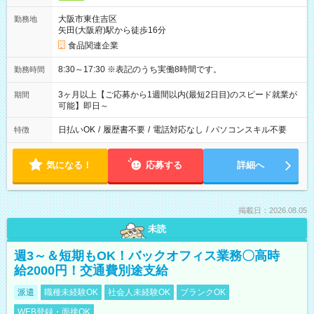
大阪市東住吉区
勤務地
矢田(大阪府)駅から徒歩16分
食品関連企業
8:30～17:30 ※表記のうち実働8時間です。
勤務時間
3ヶ月以上【ご応募から1週間以内(最短2日目)のスピード就業が
期間
可能】即日～
日払いOK
/
履歴書不要
/
電話対応なし
/
パソコンスキル不要
特徴
気になる！
応募する
詳細へ
掲載日：2026.08.05
未読
週3～＆短期もOK！バックオフィス業務〇高時
給2000円！交通費別途支給
派遣
職種未経験OK
社会人未経験OK
ブランクOK
WEB登録・面接OK