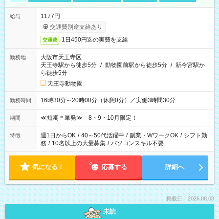
1177円
給与
交通費別途支給あり
1日450円迄の実費を支給
交通費
大阪市天王寺区
勤務地
天王寺駅から徒歩5分
/
動物園前駅から徒歩5分
/
新今宮駅か
ら徒歩5分
天王寺動物園
16時30分～20時00分（休憩0分）／実働3時間30分
勤務時間
≪短期＊単発≫ 8・9・10月限定！
期間
週1日からOK
/
40～50代活躍中
/
副業・WワークOK
/
シフト勤
特徴
務
/
10名以上の大量募集
/
パソコンスキル不要
気になる！
応募する
詳細へ
掲載日：2026.08.08
未読