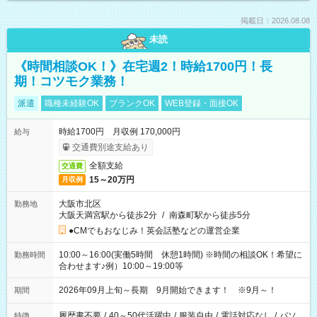
掲載日：2026.08.08
未読
《時間相談OK！》在宅週2！時給1700円！長
期！コツモク業務！
派遣
職種未経験OK
ブランクOK
WEB登録・面接OK
時給1700円 月収例 170,000円
給与
交通費別途支給あり
全額支給
交通費
15～20万円
月収例
大阪市北区
勤務地
大阪天満宮駅から徒歩2分
/
南森町駅から徒歩5分
●CMでもおなじみ！英会話塾などの運営企業
10:00～16:00(実働5時間 休憩1時間) ※時間の相談OK！希望に
勤務時間
合わせます♪例）10:00～19:00等
2026年09月上旬～長期 9月開始できます！ ※9月～！
期間
履歴書不要
/
40～50代活躍中
/
服装自由
/
電話対応なし
/
パソ
特徴