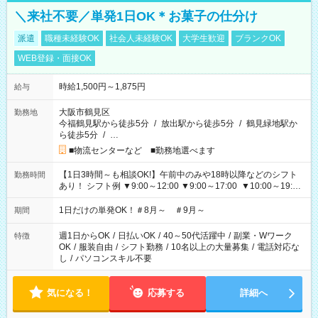
＼来社不要／単発1日OK＊お菓子の仕分け
派遣
職種未経験OK
社会人未経験OK
大学生歓迎
ブランクOK
WEB登録・面接OK
時給1,500円～1,875円
給与
大阪市鶴見区
勤務地
今福鶴見駅から徒歩5分
/
放出駅から徒歩5分
/
鶴見緑地駅か
ら徒歩5分
/
…
■物流センターなど ■勤務地選べます
【1日3時間～も相談OK!】午前中のみや18時以降などのシフト
勤務時間
あり！ シフト例 ▼9:00～12:00 ▼9:00～17:00 ▼10:00～19:00
▼18:00～21:00
1日だけの単発OK！＃8月～ ＃9月～
期間
週1日からOK
/
日払いOK
/
40～50代活躍中
/
副業・Wワーク
特徴
OK
/
服装自由
/
シフト勤務
/
10名以上の大量募集
/
電話対応な
し
/
パソコンスキル不要
気になる！
応募する
詳細へ