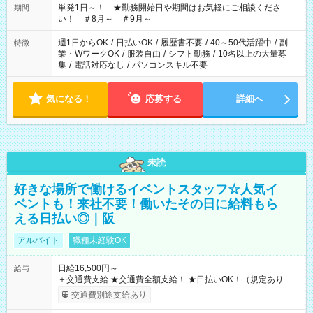
単発1日～！ ★勤務開始日や期間はお気軽にご相談くださ
期間
い！ ＃8月～ ＃9月～
週1日からOK
/
日払いOK
/
履歴書不要
/
40～50代活躍中
/
副
特徴
業・WワークOK
/
服装自由
/
シフト勤務
/
10名以上の大量募
集
/
電話対応なし
/
パソコンスキル不要
気になる！
応募する
詳細へ
未読
好きな場所で働けるイベントスタッフ☆人気イ
ベントも！来社不要！働いたその日に給料もら
える日払い◎｜阪
アルバイト
職種未経験OK
日給16,500円～
給与
＋交通費支給 ★交通費全額支給！ ★日払いOK！（規定あり） ┗
働いたその日に現金GET♪ お仕事後はコンビニATMから 日払
交通費別途支給あり
い分を引き落とせます！ 【試用期間】試用期間なし