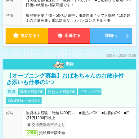
【現在も積極採用中！急募！】2カ月～ ■ご応募から最短2～3
期間
の方へ 今ご覧のお仕事で希望する勤務時間と、もう1つのお仕事
日後の就業も相談可能です！
の勤務時間。 合計で週40時間を超える場合は応募できません。
履歴書不要
/
40～50代活躍中
/
服装自由
/
シフト勤務
/
10名以
特徴
上の大量募集
/
電話対応なし
/
パソコンスキル不要
気になる！
応募する
詳細へ
掲載日：2026.08.09
未読
【オープニング募集】おばあちゃんのお散歩付
き添いも仕事の1つ
派遣
職種未経験OK
社会人未経験OK
ブランクOK
WEB登録・面接OK
無資格未経験：時給1400円～ ■週払いOK ■扶養内OK ■日
給与
収1万1200円以上
交通費別途支給あり
交通費全額支給
交通費