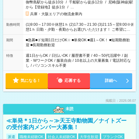
御幣島駅から徒歩10分
/
千船駅から徒歩12分
/
尼崎(阪神線)駅
から【登録地】徒歩1分
/
…
兵庫・大阪エリアの物流倉庫内
(1)9:00～17:00※休憩1ｈ (2)17:30～21:30 (3)21:15～翌8:00※休
勤務時間
憩1ｈ 日勤・夕勤・夜勤からお選びいただけます！ ご希望に合
わせて働けるお仕事です(*^^*) 【その他選べる勤務時間】 8-17
時/9-17時/9-18時/10-18時/11-21時/18-22時/20-翌4時/21-翌5
■急募■ド短期1日だけOK☆ ■単発OK ■週1～OK！ ■短期勤務歓
期間
時/22-翌6時/0-翌8時 ご自身のご都合で選んで頂ける完全自由シ
迎 ■長期勤務歓迎
フト！
週1日からOK
/
日払いOK
/
履歴書不要
/
40～50代活躍中
/
副
特徴
業・WワークOK
/
服装自由
/
10名以上の大量募集
/
電話対応な
し
/
パソコンスキル不要
気になる！
応募する
詳細へ
掲載日：2026.08.07
未読
≪単発＊1日から～≫天王寺動物園／ナイトズー
の受付案内メンバー大募集！
派遣
職種未経験OK
社会人未経験OK
大学生歓迎
ブランクOK