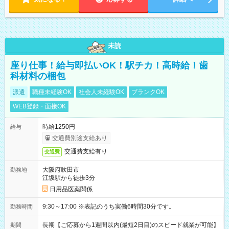
未読
座り仕事！給与即払いOK！駅チカ！高時給！歯
科材料の梱包
派遣
職種未経験OK
社会人未経験OK
ブランクOK
WEB登録・面接OK
時給1250円
給与
交通費別途支給あり
交通費支給有り
交通費
大阪府吹田市
勤務地
江坂駅から徒歩3分
日用品医薬関係
9:30～17:00 ※表記のうち実働6時間30分です。
勤務時間
長期【ご応募から1週間以内(最短2日目)のスピード就業が可能】
期間