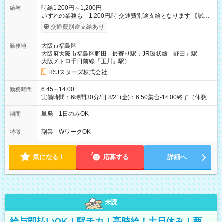
時給1,200円～1,200円
給与
いずれの業務も 1,200円/時 交通費別途支給となります 【試用
期間】試用期間なし
交通費別途支給あり
大阪市福島区
勤務地
大阪府大阪市福島区野田（最寄り駅：JR環状線「野田」駅
大阪メトロ千日前線「玉川」駅）
HSJスターズ株式会社
6:45～14:00
勤務時間
実働時間：6時間30分/日 8/21(金)：6:50集合-14:00終了（休憩
45分)
単発・1日のみOK
期間
副業・WワークOK
特徴
気になる！
応募する
詳細へ
未読
給与即払いOK！駅チカ！高時給！土日休み！商