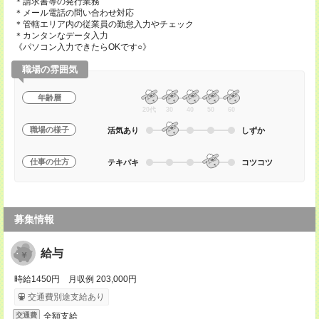
＊請求書等の発行業務
＊メール電話の問い合わせ対応
＊管轄エリア内の従業員の勤怠入力やチェック
＊カンタンなデータ入力
《パソコン入力できたらOKです○》
職場の雰囲気
年齢層
20代
30
40
50
60
職場の様子
活気あり
しずか
仕事の仕方
テキパキ
コツコツ
募集情報
給与
時給1450円 月収例 203,000円
交通費別途支給あり
全額支給
交通費