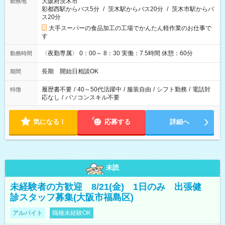
大阪府茨木市
勤務地
彩都西駅からバス5分
/
茨木駅からバス20分
/
茨木市駅からバ
ス20分
大手スーパーの食品加工の工場でかんたん軽作業のお仕事で
す
〈夜勤専属〉 0：00～ 8：30 実働：7.5時間 休憩：60分
勤務時間
長期 開始日相談OK
期間
履歴書不要
/
40～50代活躍中
/
服装自由
/
シフト勤務
/
電話対
特徴
応なし
/
パソコンスキル不要
気になる！
応募する
詳細へ
未読
未経験者の方歓迎 8/21(金) 1日のみ 出張健
診スタッフ募集(大阪市福島区)
アルバイト
職種未経験OK