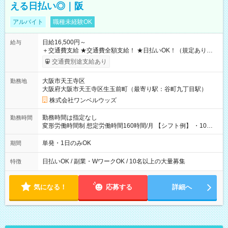
える日払い◎｜阪
アルバイト
職種未経験OK
日給16,500円～
給与
＋交通費支給 ★交通費全額支給！ ★日払いOK！（規定あり） ┗
働いたその日に現金GET♪ お仕事後はコンビニATMから 日払
交通費別途支給あり
い分を引き落とせます！ 【試用期間】試用期間なし
大阪市天王寺区
勤務地
大阪府大阪市天王寺区生玉前町（最寄り駅：谷町九丁目駅）
株式会社ワンベルウッズ
勤務時間は指定なし
勤務時間
変形労働時間制 想定労働時間160時間/月 【シフト例】 ・10：
00～20：00
単発・1日のみOK
期間
日払いOK / 副業・WワークOK / 10名以上の大量募集
特徴
気になる！
応募する
詳細へ