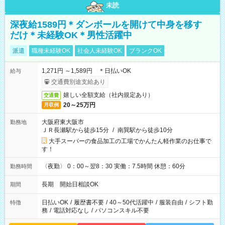
未読
深夜給1589円＊ダンボールを開けて中身を移す
だけ＊未経験OK＊男性活躍中
派遣
職種未経験OK
社会人未経験OK
ブランクOK
1,271円 ～1,589円 ＊日払いOK
給与
交通費別途支給あり
嬉しい全額支給（社内規定あり）
交通費
20～25万円
月収例
大阪府東大阪市
勤務地
ＪＲ長瀬駅から徒歩15分
/
南巽駅から徒歩10分
大手スーパーの食品加工の工場でかんたん軽作業のお仕事で
す！
〈夜勤〉 0：00～翌8：30 実働：7.5時間 休憩：60分
勤務時間
長期 開始日相談OK
期間
日払いOK
/
履歴書不要
/
40～50代活躍中
/
服装自由
/
シフト勤
特徴
務
/
電話対応なし
/
パソコンスキル不要