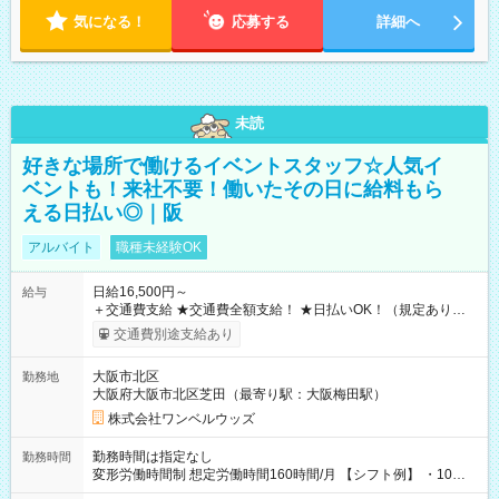
気になる！
応募する
詳細へ
未読
好きな場所で働けるイベントスタッフ☆人気イ
ベントも！来社不要！働いたその日に給料もら
える日払い◎｜阪
アルバイト
職種未経験OK
日給16,500円～
給与
＋交通費支給 ★交通費全額支給！ ★日払いOK！（規定あり） ┗
働いたその日に現金GET♪ お仕事後はコンビニATMから 日払
交通費別途支給あり
い分を引き落とせます！ 【試用期間】試用期間なし
大阪市北区
勤務地
大阪府大阪市北区芝田（最寄り駅：大阪梅田駅）
株式会社ワンベルウッズ
勤務時間は指定なし
勤務時間
変形労働時間制 想定労働時間160時間/月 【シフト例】 ・10：
00～20：00