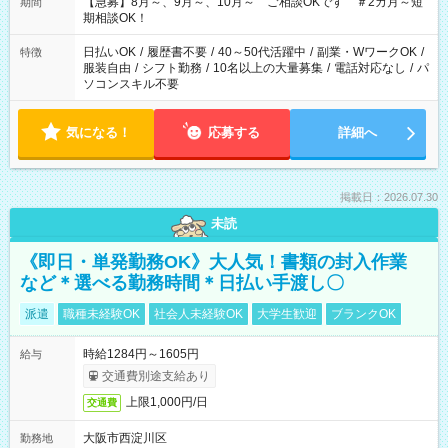
【急募】8月～、9月～、10月～ ご相談OKです ＃2カ月～短
期間
期相談OK！
日払いOK
/
履歴書不要
/
40～50代活躍中
/
副業・WワークOK
/
特徴
服装自由
/
シフト勤務
/
10名以上の大量募集
/
電話対応なし
/
パ
ソコンスキル不要
気になる！
応募する
詳細へ
掲載日：2026.07.30
未読
《即日・単発勤務OK》大人気！書類の封入作業
など＊選べる勤務時間＊日払い手渡し〇
派遣
職種未経験OK
社会人未経験OK
大学生歓迎
ブランクOK
時給1284円～1605円
給与
交通費別途支給あり
上限1,000円/日
交通費
大阪市西淀川区
勤務地