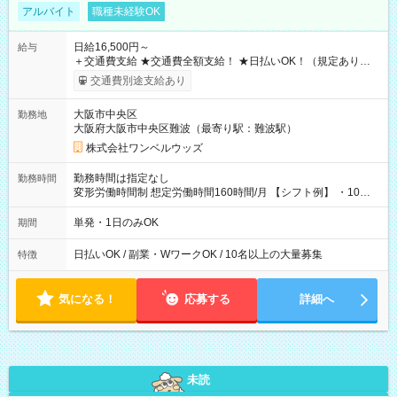
アルバイト
職種未経験OK
日給16,500円～
給与
＋交通費支給 ★交通費全額支給！ ★日払いOK！（規定あり） ┗
働いたその日に現金GET♪ お仕事後はコンビニATMから 日払
交通費別途支給あり
い分を引き落とせます！ 【試用期間】試用期間なし
大阪市中央区
勤務地
大阪府大阪市中央区難波（最寄り駅：難波駅）
株式会社ワンベルウッズ
勤務時間は指定なし
勤務時間
変形労働時間制 想定労働時間160時間/月 【シフト例】 ・10：
00～20：00
単発・1日のみOK
期間
日払いOK / 副業・WワークOK / 10名以上の大量募集
特徴
気になる！
応募する
詳細へ
未読