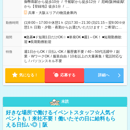
御幣島駅から徒歩10分
/
千船駅から徒歩12分
/
尼崎(阪神線)駅
から【登録地】徒歩1分
/
…
兵庫・大阪エリアの物流倉庫内
(1)9:00～17:00※休憩1ｈ (2)17:30～21:30 (3)21:15～翌8:00※休
勤務時間
憩1ｈ 日勤・夕勤・夜勤からお選びいただけます！ ご希望に合
わせて働けるお仕事です(*^^*) 【その他選べる勤務時間】 8-17
時/9-17時/9-18時/10-18時/11-21時/18-22時/20-翌4時/21-翌5
■急募■ド短期1日だけOK☆ ■単発OK ■週1～OK！ ■短期勤務歓
期間
時/22-翌6時/0-翌8時 ご自身のご都合で選んで頂ける完全自由シ
迎 ■長期勤務歓迎
フト！
週1日からOK
/
日払いOK
/
履歴書不要
/
40～50代活躍中
/
副
特徴
業・WワークOK
/
服装自由
/
10名以上の大量募集
/
電話対応な
し
/
パソコンスキル不要
気になる！
応募する
詳細へ
未読
好きな場所で働けるイベントスタッフ☆人気イ
ベントも！来社不要！働いたその日に給料もら
える日払い◎｜阪