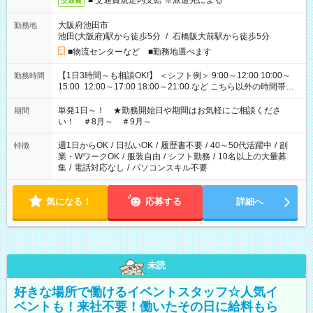
■ 交通費規定内支給 ※派遣先による
交通費
大阪府池田市
勤務地
池田(大阪府)駅から徒歩5分
/
石橋阪大前駅から徒歩5分
■物流センターなど ■勤務地選べます
【1日3時間～も相談OK!】 ＜シフト例＞ 9:00～12:00 10:00～
勤務時間
15:00 12:00～17:00 18:00～21:00 など こちら以外の時間帯も
お気軽にご相談ください！
単発1日～！ ★勤務開始日や期間はお気軽にご相談くださ
期間
い！ ＃8月～ ＃9月～
週1日からOK
/
日払いOK
/
履歴書不要
/
40～50代活躍中
/
副
特徴
業・WワークOK
/
服装自由
/
シフト勤務
/
10名以上の大量募
集
/
電話対応なし
/
パソコンスキル不要
気になる！
応募する
詳細へ
未読
好きな場所で働けるイベントスタッフ☆人気イ
ベントも！来社不要！働いたその日に給料もら