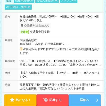
派遣
職種未経験OK
社会人未経験OK
ブランクOK
WEB登録・面接OK
無資格未経験：時給1400円～ ■週払いOK ■扶養内OK ■日
給与
収1万1200円以上
交通費別途支給あり
交通費全額支給
交通費
大阪府高槻市
勤務地
高槻市駅
/
高槻駅
/
摂津富田駅
/
…
≪自宅からドアtoドアで30分以内！≫ご希望の勤務地を紹介
します。
9:00～18:00（休憩60分） ■ご希望があれば下記シフトもOK！
勤務時間
早番 7:00～16:00 遅番 10:00～19:00 「家族と休みを合わせた
い」 「余裕を持って夕飯の準備がしたい」 「できれば残業はし
たくない」 など、ご希望を教えてくださいね。 ※Wワーク希望
【現在も積極採用中！急募！】2カ月～ ■8月～、9月スタート
期間
の方へ 今ご覧のお仕事で希望する勤務時間と、もう1つのお仕事
もOK！
の勤務時間。 合計で週40時間を超える場合は応募できません。
履歴書不要
/
40～50代活躍中
/
服装自由
/
シフト勤務
/
10名以
特徴
上の大量募集
/
電話対応なし
/
パソコンスキル不要
気になる！
応募する
詳細へ