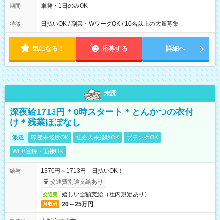
単発・1日のみOK
期間
日払いOK / 副業・WワークOK / 10名以上の大量募集
特徴
気になる！
応募する
詳細へ
未読
深夜給1713円＊0時スタート＊とんかつの衣付
け＊残業ほぼなし
派遣
職種未経験OK
社会人未経験OK
ブランクOK
WEB登録・面接OK
1370円～1713円 日払いOK！
給与
交通費別途支給あり
嬉しい全額支給（社内規定あり）
交通費
20～25万円
月収例