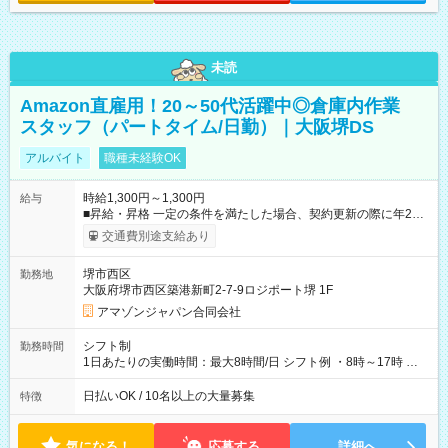
未読
Amazon直雇用！20～50代活躍中◎倉庫内作業
スタッフ（パートタイム/日勤）｜大阪堺DS
アルバイト
職種未経験OK
時給1,300円～1,300円
給与
■昇給・昇格 一定の条件を満たした場合、契約更新の際に年2回
まで昇給の機会があります。 ■正社員登用制度あり ※月末締/翌
交通費別途支給あり
月25日支払い ※時間外手当、別途支給 ※深夜割増賃金 (22:00～
翌5:00までは時給が25%UPします) ☆給与前払い制度有！
堺市西区
勤務地
☆Amazon直雇用で安定して働けます！ 【試用期間】試用期間
大阪府堺市西区築港新町2-7-9ロジポート堺 1F
あり 試用期間の長さ：1週間 雇用形態、給与は本採用時と同じ
です。
アマゾンジャパン合同会社
シフト制
勤務時間
1日あたりの実働時間：最大8時間/日 シフト例 ・8時～17時 ・
12時～21時
日払いOK / 10名以上の大量募集
特徴
気になる！
応募する
詳細へ