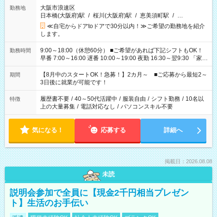
大阪市浪速区
勤務地
日本橋(大阪府)駅
/
桜川(大阪府)駅
/
恵美須町駅
/
…
≪自宅からドアtoドアで30分以内！≫ご希望の勤務地を紹介
します。
9:00～18:00（休憩60分） ■ご希望があれば下記シフトもOK！
勤務時間
早番 7:00～16:00 遅番 10:00～19:00 夜勤 16:30～翌9:30 「家族
と休みを合わせたい」 「余裕を持って夕飯の準備がしたい」
「できれば残業はしたくない」 など、ご希望を教えてください
【8月中のスタートOK！急募！】2カ月～ ■ご応募から最短2～
期間
ね。 ※Wワーク希望の方へ 今ご覧のお仕事で希望する勤務時間
3日後に就業が可能です！
と、もう1つのお仕事の勤務時間。 合計で週40時間を超える場
合は応募できません。
履歴書不要
/
40～50代活躍中
/
服装自由
/
シフト勤務
/
10名以
特徴
上の大量募集
/
電話対応なし
/
パソコンスキル不要
気になる！
応募する
詳細へ
掲載日：2026.08.08
未読
説明会参加で全員に【現金2千円相当プレゼン
ト】生活のお手伝い