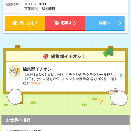
10:00～18:00
勤務時間
実働時間：8時間/日
気になる！
応募する
詳細へ
編集部イチオシ
《単発1日OK！日払い可》＊チラシのモクモクシール貼り、
《1日だけの単発もOK》イベントや展示会場での設営・撤去
など
(8/7UP!)
お仕事の概要