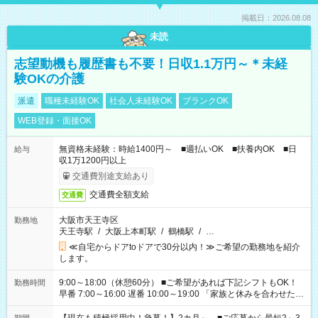
掲載日：2026.08.08
未読
志望動機も履歴書も不要！日収1.1万円～＊未経
験OKの介護
派遣
職種未経験OK
社会人未経験OK
ブランクOK
WEB登録・面接OK
無資格未経験：時給1400円～ ■週払いOK ■扶養内OK ■日
給与
収1万1200円以上
交通費別途支給あり
交通費全額支給
交通費
大阪市天王寺区
勤務地
天王寺駅
/
大阪上本町駅
/
鶴橋駅
/
…
≪自宅からドアtoドアで30分以内！≫ご希望の勤務地を紹介
します。
9:00～18:00（休憩60分） ■ご希望があれば下記シフトもOK！
勤務時間
早番 7:00～16:00 遅番 10:00～19:00 「家族と休みを合わせた
い」 「余裕を持って夕飯の準備がしたい」 「できれば残業はし
たくない」 など、ご希望を教えてくださいね。 ※Wワーク希望