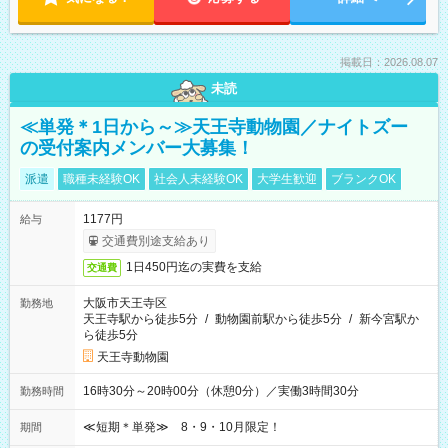
掲載日：2026.08.07
未読
≪単発＊1日から～≫天王寺動物園／ナイトズー
の受付案内メンバー大募集！
派遣
職種未経験OK
社会人未経験OK
大学生歓迎
ブランクOK
1177円
給与
交通費別途支給あり
1日450円迄の実費を支給
交通費
大阪市天王寺区
勤務地
天王寺駅から徒歩5分
/
動物園前駅から徒歩5分
/
新今宮駅か
ら徒歩5分
天王寺動物園
16時30分～20時00分（休憩0分）／実働3時間30分
勤務時間
≪短期＊単発≫ 8・9・10月限定！
期間