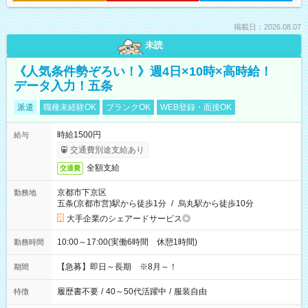
掲載日：2026.08.07
未読
《人気条件勢ぞろい！》週4日×10時×高時給！
データ入力！五条
派遣
職種未経験OK
ブランクOK
WEB登録・面接OK
時給1500円
給与
交通費別途支給あり
全額支給
交通費
京都市下京区
勤務地
五条(京都市営)駅から徒歩1分
/
烏丸駅から徒歩10分
大手企業のシェアードサービス◎
10:00～17:00(実働6時間 休憩1時間)
勤務時間
【急募】即日～長期 ※8月～！
期間
履歴書不要
/
40～50代活躍中
/
服装自由
特徴