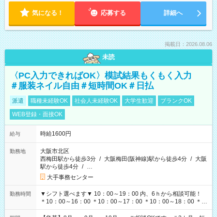
気になる！
応募する
詳細へ
掲載日：2026.08.06
未読
〈PC入力できればOK〉模試結果もくもく入力
＃服装ネイル自由＃短時間OK＃日払
派遣
職種未経験OK
社会人未経験OK
大学生歓迎
ブランクOK
WEB登録・面接OK
時給1600円
給与
大阪市北区
勤務地
西梅田駅から徒歩3分
/
大阪梅田(阪神線)駅から徒歩4分
/
大阪
駅から徒歩4分
/
…
大手事務センター
▼シフト選べます▼ 10：00～19：00 内、6ｈから相談可能！
勤務時間
＊10：00～16：00 ＊10：00～17：00 ＊10：00～18：00 ＊
11：00～19：00 ＊12：00～19：00 ＊13：00～19：00