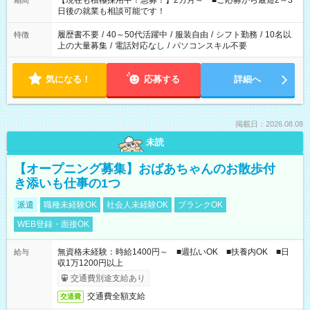
【現在も積極採用中！急募！】2カ月～ ■ご応募から最短2～3
期間
の方へ 今ご覧のお仕事で希望する勤務時間と、もう1つのお仕事
日後の就業も相談可能です！
の勤務時間。 合計で週40時間を超える場合は応募できません。
履歴書不要
/
40～50代活躍中
/
服装自由
/
シフト勤務
/
10名以
特徴
上の大量募集
/
電話対応なし
/
パソコンスキル不要
気になる！
応募する
詳細へ
掲載日：2026.08.08
未読
【オープニング募集】おばあちゃんのお散歩付
き添いも仕事の1つ
派遣
職種未経験OK
社会人未経験OK
ブランクOK
WEB登録・面接OK
無資格未経験：時給1400円～ ■週払いOK ■扶養内OK ■日
給与
収1万1200円以上
交通費別途支給あり
交通費全額支給
交通費