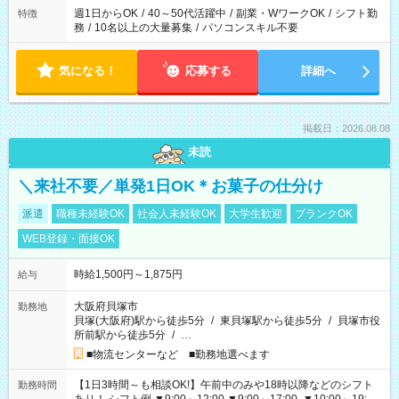
週1日からOK
/
40～50代活躍中
/
副業・WワークOK
/
シフト勤
特徴
務
/
10名以上の大量募集
/
パソコンスキル不要
気になる！
応募する
詳細へ
掲載日：2026.08.08
未読
＼来社不要／単発1日OK＊お菓子の仕分け
派遣
職種未経験OK
社会人未経験OK
大学生歓迎
ブランクOK
WEB登録・面接OK
時給1,500円～1,875円
給与
大阪府貝塚市
勤務地
貝塚(大阪府)駅から徒歩5分
/
東貝塚駅から徒歩5分
/
貝塚市役
所前駅から徒歩5分
/
…
■物流センターなど ■勤務地選べます
【1日3時間～も相談OK!】午前中のみや18時以降などのシフト
勤務時間