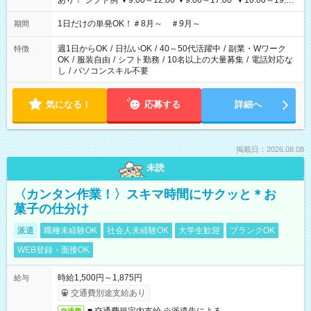
あり！ シフト例 ▼9:00～12:00 ▼9:00～17:00 ▼10:00～19:00
▼18:00～21:00
1日だけの単発OK！＃8月～ ＃9月～
期間
週1日からOK
/
日払いOK
/
40～50代活躍中
/
副業・Wワーク
特徴
OK
/
服装自由
/
シフト勤務
/
10名以上の大量募集
/
電話対応な
し
/
パソコンスキル不要
気になる！
応募する
詳細へ
掲載日：2026.08.08
未読
〈カンタン作業！〉スキマ時間にサクッと＊お
菓子の仕分け
派遣
職種未経験OK
社会人未経験OK
大学生歓迎
ブランクOK
WEB登録・面接OK
時給1,500円～1,875円
給与
交通費別途支給あり