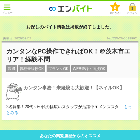
0
メニュー
気になる！
ログイン
お探しのバイト情報は掲載が終了しました。
掲載日 :2026
/
07
/
02
No.TSW26-0519962
カンタンなPC操作できればOK！＠茨木市エ
リア！経験不問
派遣
職種未経験OK
ブランクOK
WEB登録・面接OK
カンタン事務！未経験も大歓迎！【ネイルOK】
2名募集！20代～60代の幅広いスタッフが活躍中▼メンズスタ
...もっ
とみる
あなたの閲覧履歴からのオススメ