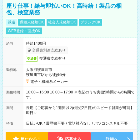
座り仕事！給与即払いOK！高時給！製品の梱
包、検査業務
派遣
職種未経験OK
社会人未経験OK
ブランクOK
WEB登録・面接OK
時給1400円
給与
交通費別途支給あり
交通費支給有り
交通費
大阪府寝屋川市
勤務地
寝屋川市駅から徒歩5分
電子・機械系メーカー
10:00～16:00 10:00～17:00 ※表記のうち実働5時間から6時間で
勤務時間
す。
長期【ご応募から1週間以内(最短2日目)のスピード就業が可能】
期間
即日～
日払いOK
/
履歴書不要
/
電話対応なし
/
パソコンスキル不要
特徴
気になる！
応募する
詳細へ