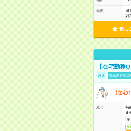
週
特徴
対
気に
【在宅勤務O
派遣
職種未経験O
【在宅O
時
給与
ま
交