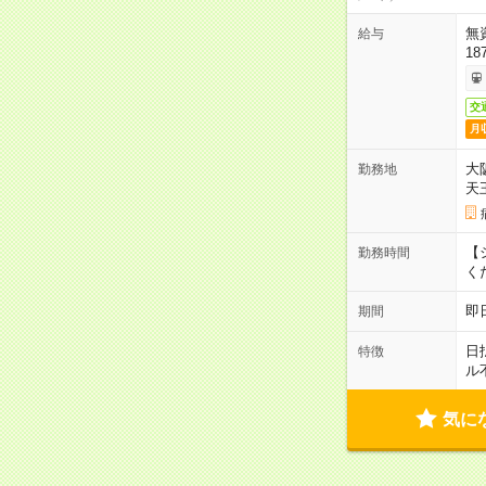
無
給与
18
交
月
大
勤務地
天
【シ
勤務時間
く
即
期間
日
特徴
ル
気に