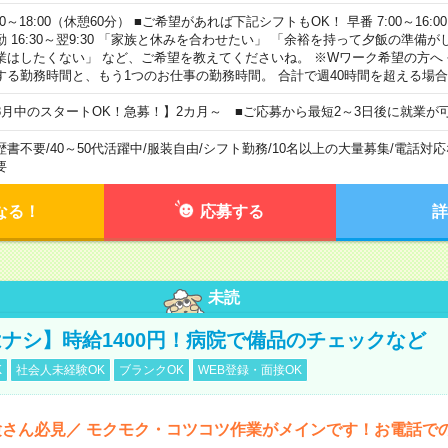
00～18:00（休憩60分） ■ご希望があれば下記シフトもOK！ 早番 7:00～16:00 遅
勤 16:30～翌9:30 「家族と休みを合わせたい」 「余裕を持って夕飯の準備
業はしたくない」 など、ご希望を教えてくださいね。 ※Wワーク希望の方へ
する勤務時間と、もう1つのお仕事の勤務時間。 合計で週40時間を超える場
8月中のスタートOK！急募！】2カ月～ ■ご応募から最短2～3日後に就業が
歴書不要
/
40～50代活躍中
/
服装自由
/
シフト勤務
/
10名以上の大量募集
/
電話対応
要
なる！
応募する
詳
未読
ナシ】時給1400円！病院で備品のチェックなど
K
社会人未経験OK
ブランクOK
WEB登録・面接OK
さん必見／ モクモク・コツコツ作業がメインです！お電話で