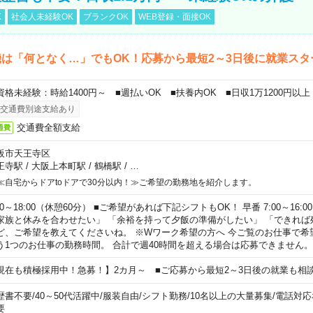
K
社会人未経験OK
ブランクOK
WEB登録・面接OK
は「何となく…」でもOK！応募から最短2～3日後に就業スタ
資格未経験：時給1400円～ ■週払いOK ■扶養内OK ■日収1万1200円以上
交通費別途支給あり
交通費全額支給
通費
阪市天王寺区
王寺駅
/
大阪上本町駅
/
鶴橋駅
/
…
≪自宅からドアtoドアで30分以内！≫ご希望の勤務地を紹介します。
00～18:00（休憩60分） ■ご希望があれば下記シフトもOK！ 早番 7:00～16:00 遅
家族と休みを合わせたい」 「余裕を持って夕飯の準備がしたい」 「できれば
ど、ご希望を教えてくださいね。 ※Wワーク希望の方へ 今ご覧のお仕事で希
う1つのお仕事の勤務時間。 合計で週40時間を超える場合は応募できません。
現在も積極採用中！急募！】2カ月～ ■ご応募から最短2～3日後の就業も相
歴書不要
/
40～50代活躍中
/
服装自由
/
シフト勤務
/
10名以上の大量募集
/
電話対応
要