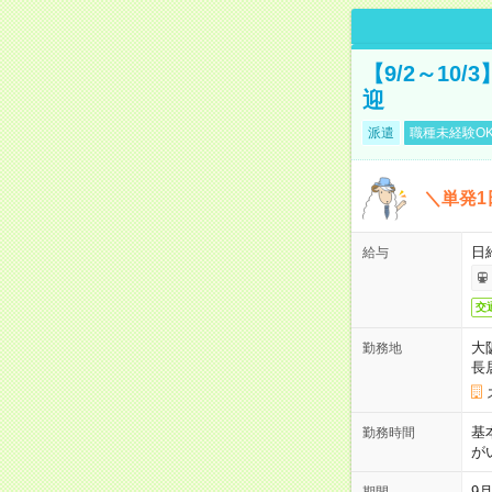
【9/2～10
迎
派遣
職種未経験O
＼単発1
日給
給与
交
大
勤務地
長
基
勤務時間
が
9月
期間