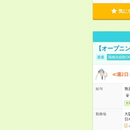
気に
【オープニン
派遣
職種未経験O
≪週2日
無
給与
交
大
勤務地
日