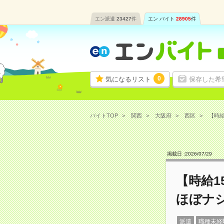
エン派遣
23427
件
エン バイト
28905
件
0
気になるリスト
保存した希
バイトTOP
関西
大阪府
西区
【時給
掲載日 :
2026
/
07
/
29
【時給1
ほぼナ
派遣
職種未経