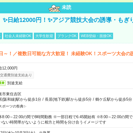
未読
/3】✨日給12000円！✨アジア競技大会の誘導・も
K
社会人未経験OK
大学生歓迎
ブランクOK
WEB登録・面接OK
日～！／複数日可能な方大歓迎！ 未経験OK！スポーツ大会の
12,000円
交通費別途支給あり
別途支給
通費
阪市東住吉区
居(阪和線)駅から徒歩1分
/
長居(地下鉄)駅から徒歩5分
/
鶴ケ丘駅から徒歩5分
スポーツの祭典✨
本8:00～22:00の間で8時間勤務 ※一部日程で6:45開始有 ※8:00～22:00
いない時間帯がないように相方と時間を分け合うイメージです
2日(水)~10月3日(土) ※急募