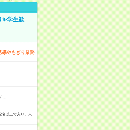
ぎり✨学生歓
誘導やもぎり業務
/
…
の間で2名以上で入り、人