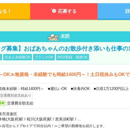
なる！
応募する
詳
未読
グ募集】おばあちゃんのお散歩付き添いも仕事の
K
社会人未経験OK
ブランクOK
WEB登録・面接OK
～OK≫無資格・未経験でも時給1400円～！土日祝休みもOK
資格未経験：時給1400円～ ■週払いOK ■扶養内OK ■日収1万1200円以上
交通費別途支給あり
交通費全額支給
通費
阪市浪速区
本橋(大阪府)駅
/
桜川(大阪府)駅
/
恵美須町駅
/
…
≪自宅からドアtoドアで30分以内！≫ご希望の勤務地を紹介します。