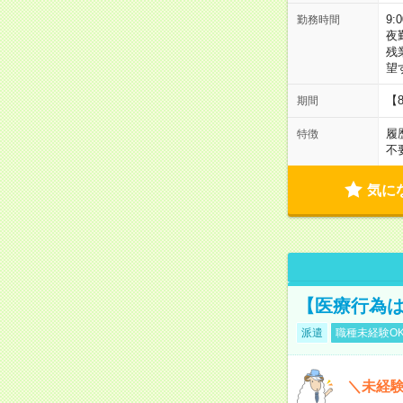
9:
勤務時間
夜
残
望
【
期間
履
特徴
不
気に
【医療行為は
派遣
職種未経験O
＼未経験