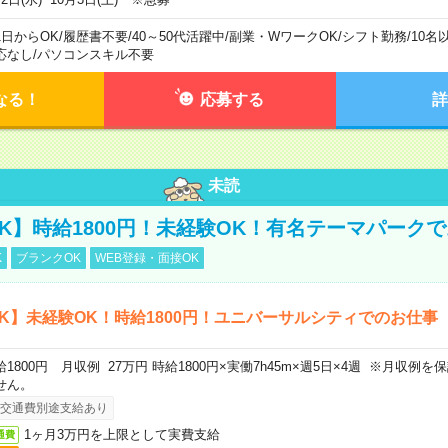
1日からOK
/
履歴書不要
/
40～50代活躍中
/
副業・WワークOK
/
シフト勤務
/
10名
応なし
/
パソコンスキル不要
なる！
応募する
詳
未読
K】時給1800円！未経験OK！有名テーマパーク
K
ブランクOK
WEB登録・面接OK
K】未経験OK！時給1800円！ユニバーサルシティでのお仕事
給1800円 月収例 27万円 時給1800円×実働7h45m×週5日×4週 ※月収例
せん。
交通費別途支給あり
1ヶ月3万円を上限として実費支給
通費