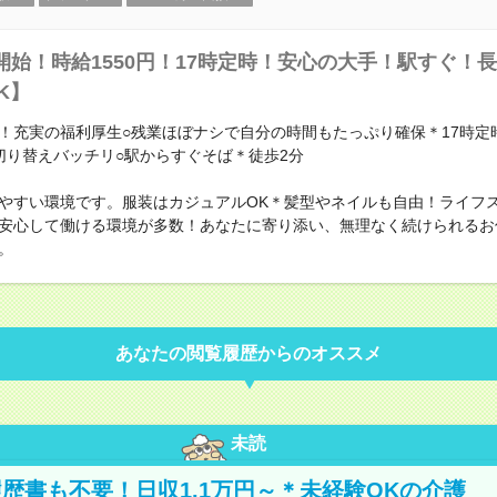
開始！時給1550円！17時定時！安心の大手！駅すぐ！
K】
！充実の福利厚生○残業ほぼナシで自分の時間もたっぷり確保＊17時定
の切り替えバッチリ○駅からすぐそば＊徒歩2分
やすい環境です。服装はカジュアルOK＊髪型やネイルも自由！ライフ
安心して働ける環境が多数！あなたに寄り添い、無理なく続けられるお
。
あなたの閲覧履歴からのオススメ
未読
歴書も不要！日収1.1万円～＊未経験OKの介護