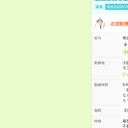
派遣
職種未経験O
志望動機
無
給与
交
大
勤務地
天
9:
勤務時間
「
な
も
【
期間
履
特徴
不