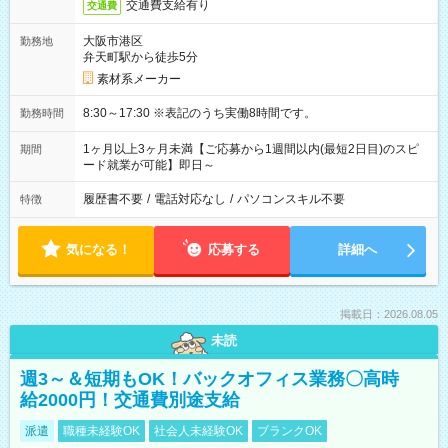
交通費支給有り
交通費
大阪市港区
勤務地
弁天町駅から徒歩5分
素材系メーカー
8:30～17:30 ※表記のうち実働8時間です。
勤務時間
1ヶ月以上3ヶ月未満【ご応募から1週間以内(最短2日目)のスピ
期間
ード就業が可能】即日～
履歴書不要
/
電話対応なし
/
パソコンスキル不要
特徴
気になる！
応募する
詳細へ
掲載日：2026.08.05
未読
週3～＆短期もOK！バックオフィス業務〇高時
給2000円！交通費別途支給
派遣
職種未経験OK
社会人未経験OK
ブランクOK