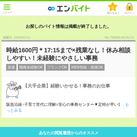
0
メニュー
気になる！
ログイン
お探しのバイト情報は掲載が終了しました。
掲載日 :2026
/
07
/
11
No.TSW26-0515174
時給1600円＊17:15まで×残業なし！休み相談
しやすい！未経験にやさしい事務
派遣
職種未経験OK
ブランクOK
WEB登録・面接OK
【大手企業】経験いかせる！事務のお仕事
阪急沿線↑子育て世代に理解○安心の事務センター▼定時が早い1
...も
っとみる
あなたの閲覧履歴からのオススメ