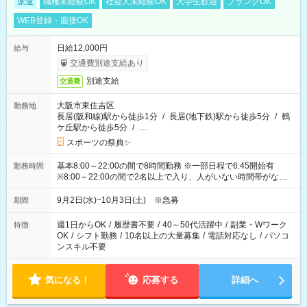
派遣
職種未経験OK
社会人未経験OK
大学生歓迎
ブランクOK
WEB登録・面接OK
日給12,000円
給与
交通費別途支給あり
別途支給
交通費
大阪市東住吉区
勤務地
長居(阪和線)駅から徒歩1分
/
長居(地下鉄)駅から徒歩5分
/
鶴
ケ丘駅から徒歩5分
/
…
スポーツの祭典✨
基本8:00～22:00の間で8時間勤務 ※一部日程で6:45開始有
勤務時間
※8:00～22:00の間で2名以上で入り、人がいない時間帯がない
ように相方と時間を分け合うイメージです
9月2日(水)~10月3日(土) ※急募
期間
週1日からOK
/
履歴書不要
/
40～50代活躍中
/
副業・Wワーク
特徴
OK
/
シフト勤務
/
10名以上の大量募集
/
電話対応なし
/
パソコ
ンスキル不要
気になる！
応募する
詳細へ