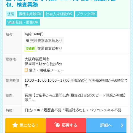
包、検査業務
派遣
職種未経験OK
社会人未経験OK
ブランクOK
WEB登録・面接OK
時給1400円
給与
交通費別途支給あり
交通費支給有り
交通費
大阪府寝屋川市
勤務地
寝屋川市駅から徒歩5分
電子・機械系メーカー
10:00～16:00 10:00～17:00 ※表記のうち実働5時間から6時間で
勤務時間
す。
長期【ご応募から1週間以内(最短2日目)のスピード就業が可能】
期間
即日～
日払いOK
/
履歴書不要
/
電話対応なし
/
パソコンスキル不要
特徴
気になる！
応募する
詳細へ