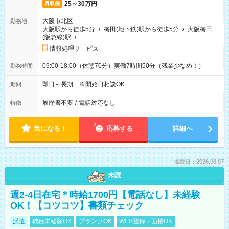
25～30万円
月収例
大阪市北区
勤務地
大阪駅から徒歩5分
/
梅田(地下鉄)駅から徒歩5分
/
大阪梅田
(阪急線)駅
/
…
情報処理サ－ビス
09:00-18:00（休憩70分）実働7時間50分（残業少なめ！）
勤務時間
即日～長期 ※開始日相談OK
期間
履歴書不要
/
電話対応なし
特徴
気になる！
応募する
詳細へ
掲載日：2026.08.07
未読
週2-4日在宅＊時給1700円【電話なし】未経験
OK！【コツコツ】書類チェック
派遣
職種未経験OK
ブランクOK
WEB登録・面接OK