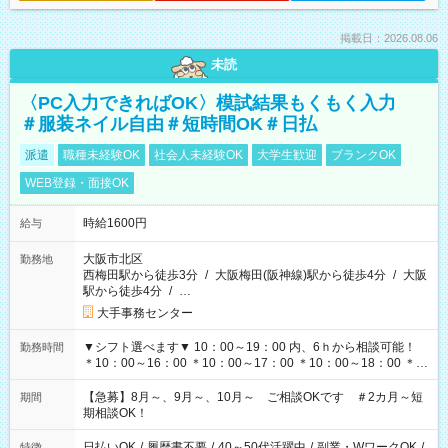
掲載日：2026.08.06
未読
〈PC入力できればOK〉模試結果もくもく入力
＃服装ネイル自由＃短時間OK＃日払
派遣
職種未経験OK
社会人未経験OK
大学生歓迎
ブランクOK
WEB登録・面接OK
時給1600円
給与
大阪市北区
勤務地
西梅田駅から徒歩3分
/
大阪梅田(阪神線)駅から徒歩4分
/
大阪
駅から徒歩4分
/
…
大手事務センター
▼シフト選べます▼ 10：00～19：00 内、6ｈから相談可能！
勤務時間
＊10：00～16：00 ＊10：00～17：00 ＊10：00～18：00 ＊
11：00～19：00 ＊12：00～19：00 ＊13：00～19：00
【急募】8月～、9月～、10月～ ご相談OKです ＃2カ月～短
期間
期相談OK！
日払いOK
/
履歴書不要
/
40～50代活躍中
/
副業・WワークOK
/
特徴