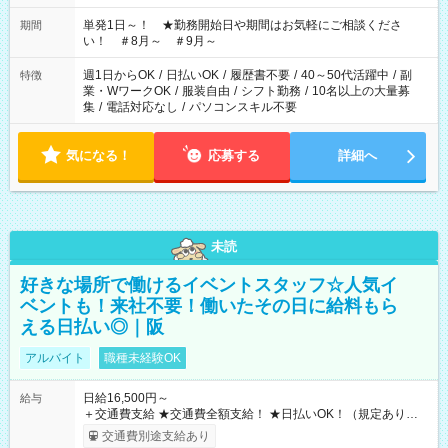
お気軽にご相談ください！
単発1日～！ ★勤務開始日や期間はお気軽にご相談くださ
期間
い！ ＃8月～ ＃9月～
週1日からOK
/
日払いOK
/
履歴書不要
/
40～50代活躍中
/
副
特徴
業・WワークOK
/
服装自由
/
シフト勤務
/
10名以上の大量募
集
/
電話対応なし
/
パソコンスキル不要
気になる！
応募する
詳細へ
未読
好きな場所で働けるイベントスタッフ☆人気イ
ベントも！来社不要！働いたその日に給料もら
える日払い◎｜阪
アルバイト
職種未経験OK
日給16,500円～
給与
＋交通費支給 ★交通費全額支給！ ★日払いOK！（規定あり） ┗
働いたその日に現金GET♪ お仕事後はコンビニATMから 日払
交通費別途支給あり
い分を引き落とせます！ 【試用期間】試用期間なし