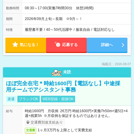
08:30～17:00(実働7時間30分 休憩1時間)
勤務時間
2026年09月上旬～長期 ※9月～！
期間
履歴書不要
/
40～50代活躍中
/
服装自由
/
電話対応なし
特徴
気になる！
応募する
詳細へ
掲載日：2026.08.07
未読
ほぼ完全在宅＊時給1600円【電話なし】中途採
用チームでアシスタント事務
派遣
ブランクOK
WEB登録・面接OK
時給1600円 月収例 26万円 時給1600円×実働7h50m×週5日×4
給与
週+残業5h ※月収例を保証するものではありません。
交通費別途支給あり
1ヶ月3万円を上限として実費支給
交通費