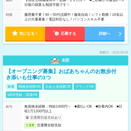
【現在も積極採用中！急募！】2カ月～ ■ご応募から最短2～3
期間
の方へ 今ご覧のお仕事で希望する勤務時間と、もう1つのお仕事
日後の就業も相談可能です！
の勤務時間。 合計で週40時間を超える場合は応募できません。
履歴書不要
/
40～50代活躍中
/
服装自由
/
シフト勤務
/
10名以
特徴
上の大量募集
/
電話対応なし
/
パソコンスキル不要
気になる！
応募する
詳細へ
掲載日：2026.08.08
未読
【オープニング募集】おばあちゃんのお散歩付
き添いも仕事の1つ
派遣
職種未経験OK
社会人未経験OK
ブランクOK
WEB登録・面接OK
無資格未経験：時給1400円～ ■週払いOK ■扶養内OK ■日
給与
収1万1200円以上
交通費別途支給あり
交通費全額支給
交通費