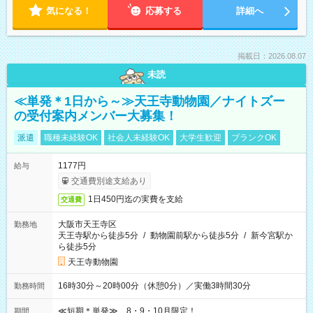
気になる！
応募する
詳細へ
掲載日：2026.08.07
未読
≪単発＊1日から～≫天王寺動物園／ナイトズー
の受付案内メンバー大募集！
派遣
職種未経験OK
社会人未経験OK
大学生歓迎
ブランクOK
1177円
給与
交通費別途支給あり
1日450円迄の実費を支給
交通費
大阪市天王寺区
勤務地
天王寺駅から徒歩5分
/
動物園前駅から徒歩5分
/
新今宮駅か
ら徒歩5分
天王寺動物園
16時30分～20時00分（休憩0分）／実働3時間30分
勤務時間
≪短期＊単発≫ 8・9・10月限定！
期間