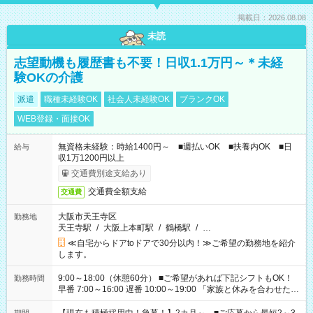
掲載日：2026.08.08
未読
志望動機も履歴書も不要！日収1.1万円～＊未経
験OKの介護
派遣
職種未経験OK
社会人未経験OK
ブランクOK
WEB登録・面接OK
無資格未経験：時給1400円～ ■週払いOK ■扶養内OK ■日
給与
収1万1200円以上
交通費別途支給あり
交通費全額支給
交通費
大阪市天王寺区
勤務地
天王寺駅
/
大阪上本町駅
/
鶴橋駅
/
…
≪自宅からドアtoドアで30分以内！≫ご希望の勤務地を紹介
します。
9:00～18:00（休憩60分） ■ご希望があれば下記シフトもOK！
勤務時間
早番 7:00～16:00 遅番 10:00～19:00 「家族と休みを合わせた
い」 「余裕を持って夕飯の準備がしたい」 「できれば残業はし
たくない」 など、ご希望を教えてくださいね。 ※Wワーク希望