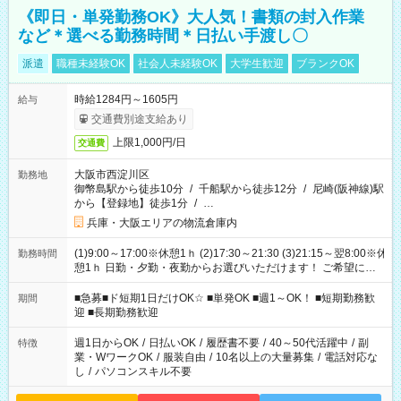
《即日・単発勤務OK》大人気！書類の封入作業
など＊選べる勤務時間＊日払い手渡し〇
派遣
職種未経験OK
社会人未経験OK
大学生歓迎
ブランクOK
時給1284円～1605円
給与
交通費別途支給あり
上限1,000円/日
交通費
大阪市西淀川区
勤務地
御幣島駅から徒歩10分
/
千船駅から徒歩12分
/
尼崎(阪神線)駅
から【登録地】徒歩1分
/
…
兵庫・大阪エリアの物流倉庫内
(1)9:00～17:00※休憩1ｈ (2)17:30～21:30 (3)21:15～翌8:00※休
勤務時間
憩1ｈ 日勤・夕勤・夜勤からお選びいただけます！ ご希望に合
わせて働けるお仕事です(*^^*) 【その他選べる勤務時間】 8-17
時/9-17時/9-18時/10-18時/11-21時/18-22時/20-翌4時/21-翌5
■急募■ド短期1日だけOK☆ ■単発OK ■週1～OK！ ■短期勤務歓
期間
時/22-翌6時/0-翌8時 ご自身のご都合で選んで頂ける完全自由シ
迎 ■長期勤務歓迎
フト！
週1日からOK
/
日払いOK
/
履歴書不要
/
40～50代活躍中
/
副
特徴
業・WワークOK
/
服装自由
/
10名以上の大量募集
/
電話対応な
し
/
パソコンスキル不要