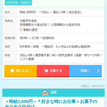
WEB登録・面接OK
時給 2000円 ＊日払い・週払いOK（当社規定）
給与
大阪市中央区
勤務地
長堀橋駅から徒歩3分
/
心斎橋駅から徒歩10分
事務の運営
09:00 ～ 17:30 ＊休憩60分
勤務時間
9月初旬～長期 ＊開始日・1ヶ月以上の短期も相談OK
期間
日払いOK
/
履歴書不要
/
40～50代活躍中
/
副業・WワークOK
/
特徴
シフト勤務
気になる！
応募する
詳細へ
掲載日：2026.08.07
未読
＜時給1,500円～＊好きな時にお仕事＞お菓子の
モクモク仕分け