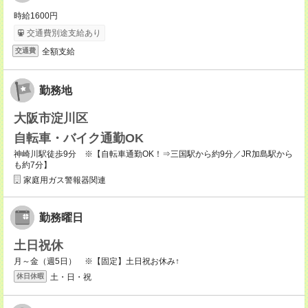
時給1600円
交通費別途支給あり
全額支給
交通費
勤務地
大阪市淀川区
自転車・バイク通勤OK
神崎川駅徒歩9分 ※【自転車通勤OK！⇒三国駅から約9分／JR加島駅から
も約7分】
家庭用ガス警報器関連
勤務曜日
土日祝休
月～金（週5日） ※【固定】土日祝お休み↑
土・日・祝
休日休暇