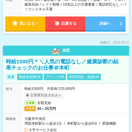
服装自由
/
シフト勤務
/
10名以上の大量募集
/
電話対応なし
/
パ
ソコンスキル不要
気になる！
応募する
詳細へ
掲載日：2026.08.07
未読
時給1500円＊＼人気の電話なし／健康診断の結
果チェックのお仕事＠本町
派遣
職種未経験OK
ブランクOK
WEB登録・面接OK
時給1500円 月収例 225,000円
給与
交通費別途支給あり
全額支給
交通費
20～25万円
月収例
大阪市中央区
勤務地
堺筋本町駅から徒歩1分
/
本町駅から徒歩6分
/
肥後橋駅
大手サービス会社