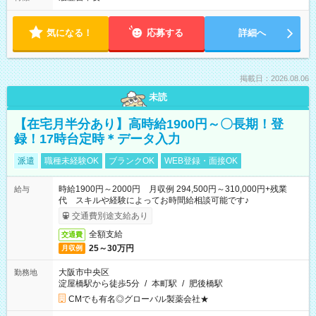
気になる！
応募する
詳細へ
掲載日：2026.08.06
未読
【在宅月半分あり】高時給1900円～〇長期！登
録！17時台定時＊データ入力
派遣
職種未経験OK
ブランクOK
WEB登録・面接OK
時給1900円～2000円 月収例 294,500円～310,000円+残業
給与
代 スキルや経験によってお時間給相談可能です♪
交通費別途支給あり
全額支給
交通費
25～30万円
月収例
大阪市中央区
勤務地
淀屋橋駅から徒歩5分
/
本町駅
/
肥後橋駅
CMでも有名◎グローバル製薬会社★