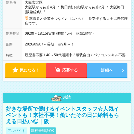
大阪市北区
勤務地
大阪駅から徒歩4分
/
梅田(地下鉄)駅から徒歩2分
/
大阪梅田
(阪急線)駅
/
…
求職者と企業をつなぐ♪「はたらく」を支援する大手広告代理
店です。
09:30～18:15(実働7時間45分 休憩1時間)
勤務時間
2026/09/07～長期 ※9月～！
期間
履歴書不要
/
40～50代活躍中
/
服装自由
/
パソコンスキル不要
特徴
気になる！
応募する
詳細へ
未読
好きな場所で働けるイベントスタッフ☆人気イ
ベントも！来社不要！働いたその日に給料もら
える日払い◎｜阪
アルバイト
職種未経験OK