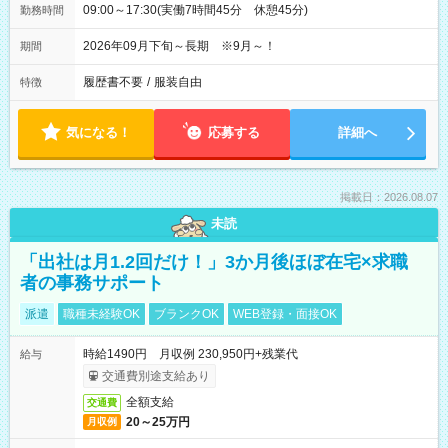
09:00～17:30(実働7時間45分 休憩45分)
勤務時間
2026年09月下旬～長期 ※9月～！
期間
履歴書不要
/
服装自由
特徴
気になる！
応募する
詳細へ
掲載日：2026.08.07
未読
「出社は月1.2回だけ！」3か月後ほぼ在宅×求職
者の事務サポート
派遣
職種未経験OK
ブランクOK
WEB登録・面接OK
時給1490円 月収例 230,950円+残業代
給与
交通費別途支給あり
全額支給
交通費
20～25万円
月収例