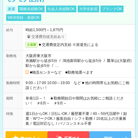
派遣
職種未経験OK
社会人未経験OK
大学生歓迎
ブランクOK
WEB登録・面接OK
時給1,500円～1,875円
給与
交通費別途支給あり
■ 交通費規定内支給 ※派遣先による
交通費
大阪府東大阪市
勤務地
布施駅から徒歩5分
/
鴻池新田駅から徒歩5分
/
瓢箪山(大阪府)
駅から徒歩5分
/
…
■物流センターなど ■勤務地選べます
9:00～17:00 10:00～19:00 など ■ 他の時間帯もお気軽にご相
勤務時間
談ください！
単発1日～！ ★勤務開始日や期間はお気軽にご相談くださ
期間
い！ ＃8月～ ＃9月～
週1日からOK
/
日払いOK
/
履歴書不要
/
40～50代活躍中
/
副
特徴
業・WワークOK
/
服装自由
/
シフト勤務
/
10名以上の大量募
集
/
電話対応なし
/
パソコンスキル不要