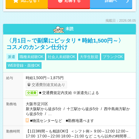
気になる！
応募する
詳細へ
掲載日：2026.08.05
未読
〈月1日～で副業にピッタリ＊時給1,500円～〉
コスメのカンタン仕分け
派遣
職種未経験OK
社会人未経験OK
大学生歓迎
ブランクOK
WEB登録・面接OK
時給1,500円～1,875円
給与
交通費別途支給あり
■ 交通費規定内支給 ※派遣先による
交通費
大阪市淀川区
勤務地
新大阪駅から徒歩5分
/
十三駅から徒歩5分
/
西中島南方駅か
ら徒歩5分
/
…
■物流センターなど ■勤務地選べます
【1日3時間～も相談OK!】 ＜シフト例＞ 9:00～12:00 12:00～
勤務時間
17:00 17:00～22:00 18:00～21:00 など こちら以外の時間帯も