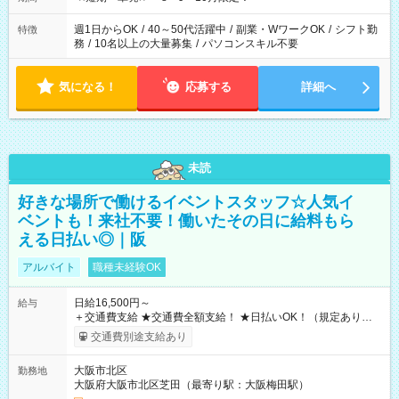
週1日からOK
/
40～50代活躍中
/
副業・WワークOK
/
シフト勤
特徴
務
/
10名以上の大量募集
/
パソコンスキル不要
気になる！
応募する
詳細へ
未読
好きな場所で働けるイベントスタッフ☆人気イ
ベントも！来社不要！働いたその日に給料もら
える日払い◎｜阪
アルバイト
職種未経験OK
日給16,500円～
給与
＋交通費支給 ★交通費全額支給！ ★日払いOK！（規定あり） ┗
働いたその日に現金GET♪ お仕事後はコンビニATMから 日払
交通費別途支給あり
い分を引き落とせます！ 【試用期間】試用期間なし
大阪市北区
勤務地
大阪府大阪市北区芝田（最寄り駅：大阪梅田駅）