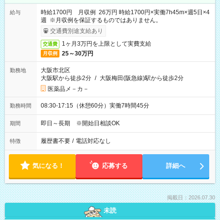
時給1700円 月収例 26万円 時給1700円×実働7h45m×週5日×4
給与
週 ※月収例を保証するものではありません。
交通費別途支給あり
1ヶ月3万円を上限として実費支給
交通費
25～30万円
月収例
大阪市北区
勤務地
大阪駅から徒歩2分
/
大阪梅田(阪急線)駅から徒歩2分
医薬品メ－カ－
08:30-17:15（休憩60分）実働7時間45分
勤務時間
即日～長期 ※開始日相談OK
期間
履歴書不要
/
電話対応なし
特徴
気になる！
応募する
詳細へ
掲載日：2026.07.30
未読