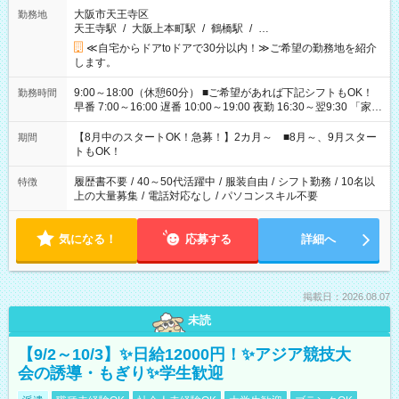
大阪市天王寺区
勤務地
天王寺駅
/
大阪上本町駅
/
鶴橋駅
/
…
≪自宅からドアtoドアで30分以内！≫ご希望の勤務地を紹介
します。
9:00～18:00（休憩60分） ■ご希望があれば下記シフトもOK！
勤務時間
早番 7:00～16:00 遅番 10:00～19:00 夜勤 16:30～翌9:30 「家族
と休みを合わせたい」 「余裕を持って夕飯の準備がしたい」
「できれば残業はしたくない」 など、ご希望を教えてください
【8月中のスタートOK！急募！】2カ月～ ■8月～、9月スター
期間
ね。 ※Wワーク希望の方へ 今ご覧のお仕事で希望する勤務時間
トもOK！
と、もう1つのお仕事の勤務時間。 合計で週40時間を超える場
合は応募できません。
履歴書不要
/
40～50代活躍中
/
服装自由
/
シフト勤務
/
10名以
特徴
上の大量募集
/
電話対応なし
/
パソコンスキル不要
気になる！
応募する
詳細へ
掲載日：2026.08.07
未読
【9/2～10/3】✨日給12000円！✨アジア競技大
会の誘導・もぎり✨学生歓迎