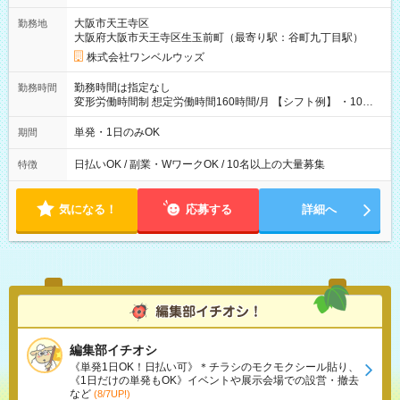
大阪市天王寺区
勤務地
大阪府大阪市天王寺区生玉前町（最寄り駅：谷町九丁目駅）
株式会社ワンベルウッズ
勤務時間は指定なし
勤務時間
変形労働時間制 想定労働時間160時間/月 【シフト例】 ・10：
00～20：00
単発・1日のみOK
期間
日払いOK / 副業・WワークOK / 10名以上の大量募集
特徴
気になる！
応募する
詳細へ
編集部イチオシ
《単発1日OK！日払い可》＊チラシのモクモクシール貼り、
《1日だけの単発もOK》イベントや展示会場での設営・撤去
など
(8/7UP!)