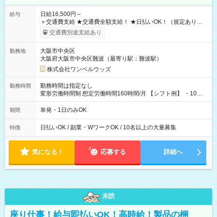
日給16,500円～
給与
＋交通費支給 ★交通費全額支給！ ★日払いOK！（規定あり） ┗
働いたその日に現金GET♪ お仕事後はコンビニATMから 日払
交通費別途支給あり
い分を引き落とせます！ 【試用期間】試用期間なし
大阪市中央区
勤務地
大阪府大阪市中央区難波（最寄り駅：難波駅）
株式会社ワンベルウッズ
勤務時間は指定なし
勤務時間
変形労働時間制 想定労働時間160時間/月 【シフト例】 ・10：
00～20：00
単発・1日のみOK
期間
日払いOK / 副業・WワークOK / 10名以上の大量募集
特徴
気になる！
応募する
詳細へ
未読
座り仕事！給与即払いOK！高時給！製品の梱