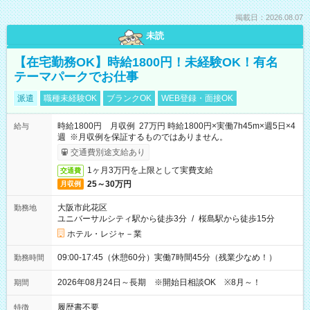
掲載日：2026.08.07
未読
【在宅勤務OK】時給1800円！未経験OK！有名
テーマパークでお仕事
派遣
職種未経験OK
ブランクOK
WEB登録・面接OK
時給1800円 月収例 27万円 時給1800円×実働7h45m×週5日×4
給与
週 ※月収例を保証するものではありません。
交通費別途支給あり
1ヶ月3万円を上限として実費支給
交通費
25～30万円
月収例
大阪市此花区
勤務地
ユニバーサルシティ駅から徒歩3分
/
桜島駅から徒歩15分
ホテル・レジャ－業
09:00-17:45（休憩60分）実働7時間45分（残業少なめ！）
勤務時間
2026年08月24日～長期 ※開始日相談OK ※8月～！
期間
履歴書不要
特徴