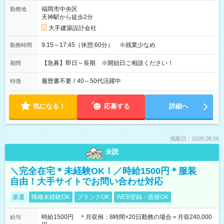
福岡市中央区
勤務地
天神駅から徒歩2分
大手建築設計会社
9:15～17:45（休憩:60分） ※残業少なめ
勤務時間
【急募】即日～長期 ※開始日ご相談ください！
期間
履歴書不要
/
40～50代活躍中
特徴
気になる！
応募する
詳細へ
掲載日：2026.08.06
未読
＼完全在宅＊未経験OK！／時給1500円＊服装
自由！大手サイトでお問い合わせ対応
派遣
職種未経験OK
ブランクOK
WEB登録・面接OK
時給1500円 ＊月収例：8時間×20日勤務の場合＝月収240,000
給与