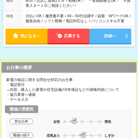
□17:00～21:00 ◆残業なし ◆勤務時間固定の相談OK ◆上記以外
即日～お試し短期1ヶ月～勤務OK！ ＊長期勤務もOK！ ※就
期間
の勤務時間も相談OK
業スタート日ご相談ください！
日払いOK
/
履歴書不要
/
40～50代活躍中
/
副業・WワークOK
/
特徴
服装自由
/
シフト勤務
/
電話対応なし
/
パソコンスキル不要
気になる！
応募する
詳細へ
お仕事の概要
家電の保証に関する問合せ対応のお仕事
・電話受付
→内容：購入した家電や住宅設備の5年保証などの保険内容について
・協力業者へ連絡
・データ入力
職場の雰囲気
男女比率
女性
男性
職場の様子
活気あり
しずか