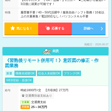
【8月中のスタートOK！急募！】2カ月～ ■ご応募から最短2～
期間
の方へ 今ご覧のお仕事で希望する勤務時間と、もう1つのお仕事
3日後に就業が可能です！
の勤務時間。 合計で週40時間を超える場合は応募できません。
履歴書不要
/
40～50代活躍中
/
服装自由
/
シフト勤務
/
10名以
特徴
上の大量募集
/
電話対応なし
/
パソコンスキル不要
気になる！
応募する
詳細へ
掲載日：2026.08.07
未読
《習熟後リモート併用可！》意匠図の修正・作
図業務
派遣
職種未経験OK
社会人未経験OK
ブランクOK
WEB登録・面接OK
時給1800円+交 【月収例】27万円
給与
交通費別途支給あり
交通費支給
交通費
25～30万円
月収例