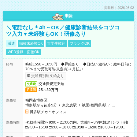
掲載日：2026.08.02
未読
＼電話なし＊4h～OK／健康診断結果をコツコ
ツ入力▼未経験もOK！研修あり
派遣
職種未経験OK
大学生歓迎
ブランクOK
WEB登録・面接OK
時給1550～1650円 ◆昇給あり ◆日払い(速払い：給料日前に
給与
70％まで受取可能/規定有)＋月払い
交通費別途支給あり
交通費規定支給
交通費
25～30万円
月収例
福岡市博多区
勤務地
博多駅から徒歩5分
/
東比恵駅
/
祇園(福岡県)駅
/
…
博多駅チカ＊オフィス
≪勤務時間≫ 9:00～21:00の内、実働4～8h/休憩1h [シフト例]
勤務時間
□9:00～16:00 □9:00～18:00 □10:00～16:00 □10:00～19:00
□11:00～20:00 □12:00～19:00 □12:00～21:00 □16:00～21:00