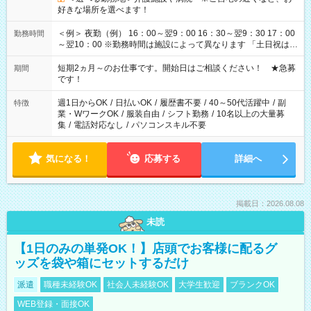
好きな場所を選べます！
＜例＞ 夜勤（例） 16：00～翌9：00 16：30～翌9：30 17：00
勤務時間
～翌10：00 ※勤務時間は施設によって異なります 「土日祝は休
みたい」 「しっかり稼ぎたい」 「もう少し遅い時間から始めた
い」など ご希望にあったお仕事をご案内いたします。 ※未経験
短期2ヵ月～のお仕事です。開始日はご相談ください！ ★急募
期間
の方の場合は1～2ヶ月間は日中での仕事を経験いただき、 お
です！
仕事に慣れてからの夜勤になります。 ★家庭の都合でお休みが
必要な場合も遠慮なくご相談ください。
週1日からOK
/
日払いOK
/
履歴書不要
/
40～50代活躍中
/
副
特徴
業・WワークOK
/
服装自由
/
シフト勤務
/
10名以上の大量募
集
/
電話対応なし
/
パソコンスキル不要
気になる！
応募する
詳細へ
掲載日：2026.08.08
未読
【1日のみの単発OK！】店頭でお客様に配るグ
ッズを袋や箱にセットするだけ
派遣
職種未経験OK
社会人未経験OK
大学生歓迎
ブランクOK
WEB登録・面接OK