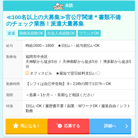
未読
≪100名以上の大募集≫官公庁関連＊書類不備
のチェック業務！派遣大量募集
派遣
職種未経験OK
社会人未経験OK
ブランクOK
時給1600～1800 ★日払い・給与前払いOK
給与
福岡市中央区
勤務地
天神駅から徒歩5分
/
天神南駅から徒歩5分
/
博多駅から徒歩5
分
オフィスビル ★最短で翌日給料支払い〇
【シフトは自己申告制】 9～21時の間で1日7h～OK
勤務時間
＜急募＞1か月～・長期など相談ください
期間
日払いOK
/
履歴書不要
/
副業・WワークOK
/
服装自由
/
シフト
特徴
勤務
気になる！
応募する
詳細へ