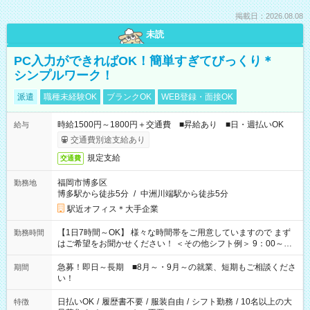
掲載日：2026.08.08
未読
PC入力ができればOK！簡単すぎてびっくり＊
シンプルワーク！
派遣
職種未経験OK
ブランクOK
WEB登録・面接OK
時給1500円～1800円＋交通費 ■昇給あり ■日・週払いOK
給与
交通費別途支給あり
規定支給
交通費
福岡市博多区
勤務地
博多駅から徒歩5分
/
中洲川端駅から徒歩5分
駅近オフィス＊大手企業
【1日7時間～OK】 様々な時間帯をご用意していますので まず
勤務時間
はご希望をお聞かせください！ ＜その他シフト例＞ 9：00～
17：00 11：00～20：00 などなど！その他のお時間もOKで
す！
急募！即日～長期 ■8月～・9月～の就業、短期もご相談くださ
期間
い！
日払いOK
/
履歴書不要
/
服装自由
/
シフト勤務
/
10名以上の大
特徴