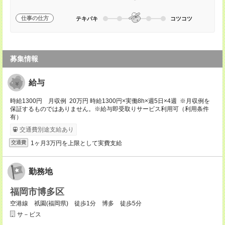
仕事の仕方
テキパキ
コツコツ
募集情報
給与
時給1300円 月収例 20万円 時給1300円×実働8h×週5日×4週 ※月収例を
保証するものではありません。※給与即受取りサービス利用可（利用条件
有）
交通費別途支給あり
1ヶ月3万円を上限として実費支給
交通費
勤務地
福岡市博多区
空港線 祇園(福岡県) 徒歩1分 博多 徒歩5分
サ－ビス