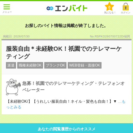
0
メニュー
気になる！
ログイン
お探しのバイト情報は掲載が終了しました。
掲載日 :2026
/
07
/
30
No.RSFKO260700722D/福岡
服装自由＊未経験OK！祇園でのテレマーケ
ティング
派遣
職種未経験OK
ブランクOK
WEB登録・面接OK
急募！祇園でのテレマーケティング・テレフォンオ
ペレーター
【未経験OK/】【うれしい服装自由！ネイル・髪色も自由！】▼
...も
っとみる
あなたの閲覧履歴からのオススメ