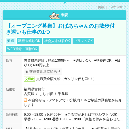
掲載日：2026.08.03
未読
【オープニング募集】おばあちゃんのお散歩付
き添いも仕事の1つ
派遣
職種未経験OK
社会人未経験OK
ブランクOK
WEB登録・面接OK
無資格未経験：時給1300円～ ■週払いOK ■扶養内OK ■日
給与
収1万400円以上
交通費別途支給あり
交通費全額支給（ガソリン代もOK！）
交通費
福岡県古賀市
勤務地
古賀駅
/
ししぶ駅
/
千鳥駅
≪自宅からドアtoドアで30分以内！≫ご希望の勤務地を紹介
します。
9:00～18:00（休憩60分） ■ご希望があれば下記シフトもOK！
勤務時間
早番 7:00～16:00 遅番 10:00～19:00 「家族と休みを合わせた
い」 「余裕を持って夕飯の準備がしたい」 「できれば残業はし
たくない」 など、ご希望を教えてくださいね。 ※Wワーク希望