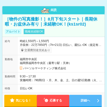
未読
［物件の写真撮影！］8月下旬スタート｜長期休
暇・お盆休み有り｜未経験OK！(ks1sr02)
アルバイト
職種未経験OK
時給1,550円～1,550円
給与
月収例：22万7850円（7h×21日) 日払い、週払いOK（規定有
り） 【試用期間】試用期間なし
交通費別途支給あり
福岡市中央区
勤務地
福岡県福岡市中央区（最寄り駅：天神）
パーソルマーケティング株式会社
9:30～17:30
勤務時間
実働時間：7時間/日 ・月、木、金、土、日の週5日勤務（火、水
は固定休です／GW、お盆、年末年始等、長期休暇有り！） ・
ワンシフト！ ・残業ほぼナシ（0～5h/月）
日払いOK
特徴
気になる！
応募する
詳細へ