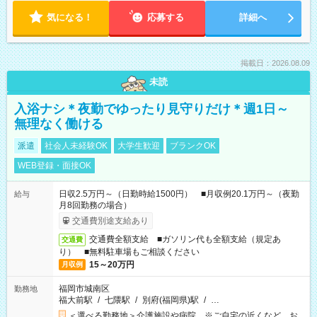
気になる！
応募する
詳細へ
掲載日：2026.08.09
未読
入浴ナシ＊夜勤でゆったり見守りだけ＊週1日～
無理なく働ける
派遣
社会人未経験OK
大学生歓迎
ブランクOK
WEB登録・面接OK
日収2.5万円～（日勤時給1500円） ■月収例20.1万円～（夜勤
給与
月8回勤務の場合）
交通費別途支給あり
交通費全額支給 ■ガソリン代も全額支給（規定あ
交通費
り） ■無料駐車場もご相談ください
15～20万円
月収例
福岡市城南区
勤務地
福大前駅
/
七隈駅
/
別府(福岡県)駅
/
…
＜選べる勤務地＞介護施設や病院 ※ご自宅の近くなど、お