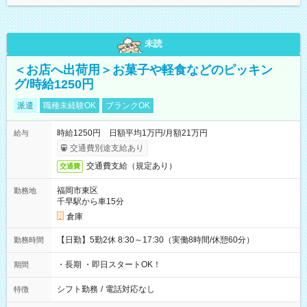
未読
＜お店へ出荷用＞お菓子や軽食などのピッキン
グ/時給1250円
派遣
職種未経験OK
ブランクOK
時給1250円 日額平均1万円/月額21万円
給与
交通費別途支給あり
交通費支給（規定あり）
交通費
福岡市東区
勤務地
千早駅から車15分
倉庫
【日勤】5勤2休 8:30～17:30（実働8時間/休憩60分）
勤務時間
・長期 ・即日スタートOK！
期間
シフト勤務
/
電話対応なし
特徴