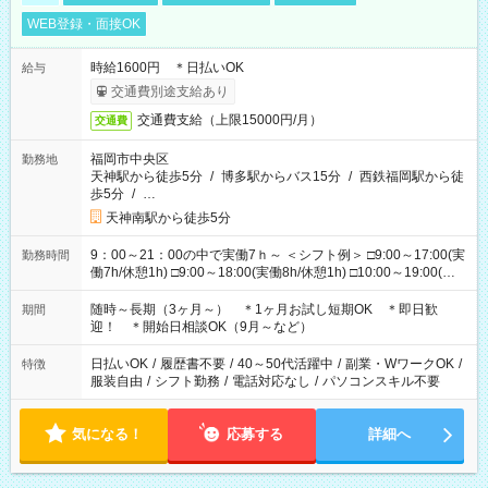
WEB登録・面接OK
時給1600円 ＊日払いOK
給与
交通費別途支給あり
交通費支給（上限15000円/月）
交通費
福岡市中央区
勤務地
天神駅から徒歩5分
/
博多駅からバス15分
/
西鉄福岡駅から徒
歩5分
/
…
天神南駅から徒歩5分
9：00～21：00の中で実働7ｈ～ ＜シフト例＞ □9:00～17:00(実
勤務時間
働7h/休憩1h) □9:00～18:00(実働8h/休憩1h) □10:00～19:00(実
働8h/休憩1h) □11:00～20:00(実働8h/休憩1h) □12:00～20:00(実
働7h/休憩1h) □12:00～21:00(実働7h/休憩1h) ＊固定OK ＊選べ
随時～長期（3ヶ月～） ＊1ヶ月お試し短期OK ＊即日歓
期間
る時間帯！
迎！ ＊開始日相談OK（9月～など）
日払いOK
/
履歴書不要
/
40～50代活躍中
/
副業・WワークOK
/
特徴
服装自由
/
シフト勤務
/
電話対応なし
/
パソコンスキル不要
気になる！
応募する
詳細へ