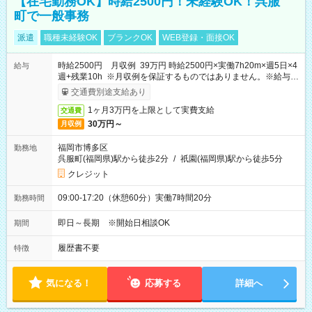
【在宅勤務OK】時給2500円！未経験OK！呉服
町で一般事務
派遣
職種未経験OK
ブランクOK
WEB登録・面接OK
時給2500円 月収例 39万円 時給2500円×実働7h20m×週5日×4
給与
週+残業10h ※月収例を保証するものではありません。※給与即
受取りサービス利用可（利用条件有）
交通費別途支給あり
1ヶ月3万円を上限として実費支給
交通費
30万円～
月収例
福岡市博多区
勤務地
呉服町(福岡県)駅から徒歩2分
/
祇園(福岡県)駅から徒歩5分
クレジット
09:00-17:20（休憩60分）実働7時間20分
勤務時間
即日～長期 ※開始日相談OK
期間
履歴書不要
特徴
気になる！
応募する
詳細へ