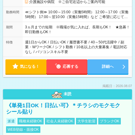
介護施設や病院 ※ご自宅近辺からご案内可能
≪シフト例≫ 10:00～15:00（実働5時間） 12:00～17:00（実働
勤務時間
5時間） 17:00～翌10:00（実働15時間）など ご希望に応じて、
働く時間は調整できます！ お気軽に担当へ相談ください！
3ヵ月までの短期 ※職場が気に入れば、長期もOK！ ★急募！
期間
即日勤務もOK！
週1日からOK
/
日払いOK
/
履歴書不要
/
40～50代活躍中
/
副
特徴
業・WワークOK
/
シフト勤務
/
10名以上の大量募集
/
電話対応
なし
/
パソコンスキル不要
気になる！
応募する
詳細へ
掲載日：2026.08.07
未読
《単発1日OK！日払い可》＊チラシのモクモク
シール貼り
派遣
職種未経験OK
社会人未経験OK
大学生歓迎
ブランクOK
WEB登録・面接OK