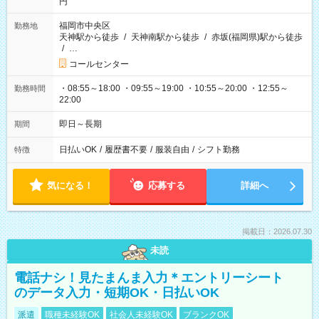
円
福岡市中央区
勤務地
天神駅から徒歩
/
天神南駅から徒歩
/
赤坂(福岡県)駅から徒歩
/
…
コールセンター
・08:55～18:00 ・09:55～19:00 ・10:55～20:00 ・12:55～
勤務時間
22:00
即日～長期
期間
日払いOK
/
履歴書不要
/
服装自由
/
シフト勤務
特徴
気になる！
応募する
詳細へ
掲載日：2026.07.30
未読
電話ナシ！見たまんま入力＊エントリーシート
のデータ入力・短期OK・日払いOK
派遣
職種未経験OK
社会人未経験OK
ブランクOK