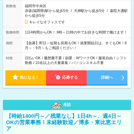
福岡市中央区
勤務地
赤坂(福岡県)駅から徒歩5分
/
天神駅から徒歩5分
/
薬院大通駅
から徒歩5分
キレイなオフィスです
1日4時間からOK！ 9時～21時の中でお好きな時間で働けます！
勤務時間
【急募】即日～短期も長期もOK！就業開始日は、すぐもOK！8
期間
月～・9月～もご相談ください！
日払いOK
/
履歴書不要
/
副業・WワークOK
/
服装自由
/
シフト
特徴
勤務
/
10名以上の大量募集
/
パソコンスキル不要
気になる！
応募する
詳細へ
未読
【時給1400円～／残業なし】1日4h～、週4日～
OKの営業事務！未経験歓迎／博多・東比恵エリ
ア