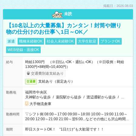
掲載日：2026.08.03
未読
【10名以上の大量募集】カンタン！封筒や贈り
物の仕分けのお仕事＼1日～OK／
派遣
職種未経験OK
社会人未経験OK
大学生歓迎
ブランクOK
WEB登録・面接OK
時給1300円 （※日払いOK・週払いOK）（※日収例：時給
給与
1300円×8時間=10,400円）
交通費別途支給あり
支給あり（規定あり）
交通費
福岡市中央区
勤務地
天神駅から徒歩
/
薬院駅から徒歩
/
渡辺通駅から徒歩
/
…
大手物流倉庫
▽シフト例 08:00～17:00 09:00～18:00 10:00～19:00 11:00～
勤務時間
20:00 12:00～21:00 21:00～翌6:00...などその他にも沢山時間が
ございます！ 基本は実働8時間（休憩1時間）がメインですが、
他にもご希望があればご相談ください！
即日スタートOK！ “1日だけ”も大歓迎です！！
期間