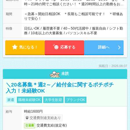
時～21時の間でご相談ください！ ＊週20時間以上の勤務をお願
いします
＜急募＞開始日相談OK ＊長期もご相談可能です！ ＊研修あ
期間
りで安心！
日払いOK
/
履歴書不要
/
40～50代活躍中
/
服装自由
/
シフト勤
特徴
務
/
10名以上の大量募集
/
パソコンスキル不要
気になる！
応募する
詳細へ
掲載日：2026.08.07
未読
＼20名募集＊週2～／給付金に関するポチポチ
入力！未経験OK
派遣
職種未経験OK
大学生歓迎
ブランクOK
時給1600円
給与
交通費別途支給あり
交通費支給(規定有)
交通費