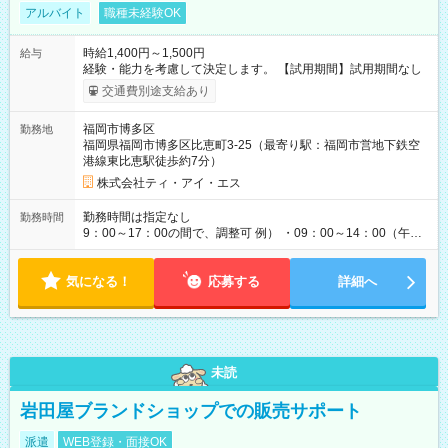
アルバイト
職種未経験OK
時給1,400円～1,500円
給与
経験・能力を考慮して決定します。 【試用期間】試用期間なし
交通費別途支給あり
福岡市博多区
勤務地
福岡県福岡市博多区比恵町3-25（最寄り駅：福岡市営地下鉄空
港線東比恵駅徒歩約7分）
株式会社ティ・アイ・エス
勤務時間は指定なし
勤務時間
9：00～17：00の間で、調整可 例） ・09：00～14：00（午後
からは家事に） ・10：00～16：00（朝はゆっくりスタート）
・13：00～17：00（午後から短時間で） ◎週4日～5日程度の
気になる！
勤務で、ご希望に合わせて調整します。 ◎今週は子供の行事
応募する
詳細へ
で…といったお休みも、お気軽にご相談ください。
未読
岩田屋ブランドショップでの販売サポート
派遣
WEB登録・面接OK