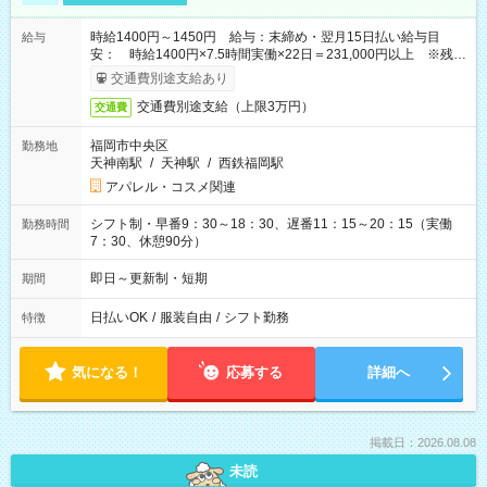
時給1400円～1450円 給与：末締め・翌月15日払い給与目
給与
安： 時給1400円×7.5時間実働×22日＝231,000円以上 ※残業
単位が1分計算。残業分もしっかり給与でお支払いします
交通費別途支給あり
交通費別途支給（上限3万円）
交通費
福岡市中央区
勤務地
天神南駅
/
天神駅
/
西鉄福岡駅
アパレル・コスメ関連
シフト制・早番9：30～18：30、遅番11：15～20：15（実働
勤務時間
7：30、休憩90分）
即日～更新制・短期
期間
日払いOK
/
服装自由
/
シフト勤務
特徴
気になる！
応募する
詳細へ
掲載日：2026.08.08
未読