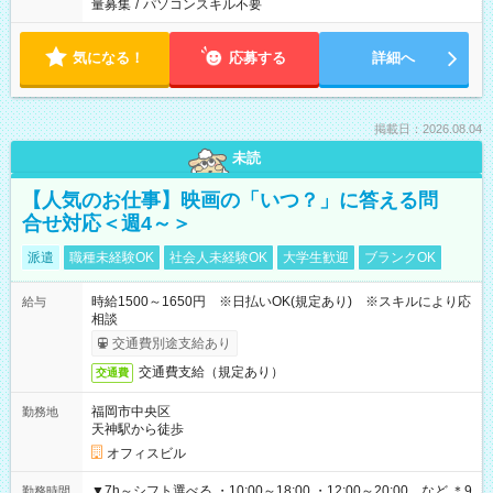
量募集
/
パソコンスキル不要
気になる！
応募する
詳細へ
掲載日：2026.08.04
未読
【人気のお仕事】映画の「いつ？」に答える問
合せ対応＜週4～＞
派遣
職種未経験OK
社会人未経験OK
大学生歓迎
ブランクOK
時給1500～1650円 ※日払いOK(規定あり) ※スキルにより応
給与
相談
交通費別途支給あり
交通費支給（規定あり）
交通費
福岡市中央区
勤務地
天神駅から徒歩
オフィスビル
▼7h～シフト選べる ・10:00～18:00 ・12:00～20:00 など ＊9
勤務時間