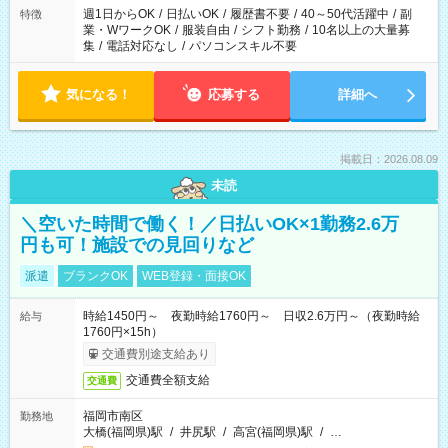
週1日からOK
/
日払いOK
/
履歴書不要
/
40～50代活躍中
/
副
特徴
業・WワークOK
/
服装自由
/
シフト勤務
/
10名以上の大量募
集
/
電話対応なし
/
パソコンスキル不要
気になる！
応募する
詳細へ
掲載日：2026.08.09
未読
＼空いた時間で働く！／日払いOK×1勤務2.6万
円も可！施設での見回りなど
派遣
ブランクOK
WEB登録・面接OK
時給1450円～ 夜勤時給1760円～ 日収2.6万円～（夜勤時給
給与
1760円×15h）
交通費別途支給あり
交通費全額支給
交通費
福岡市南区
勤務地
大橋(福岡県)駅
/
井尻駅
/
高宮(福岡県)駅
/
…