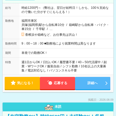
時給1200円～（弊社は、翌日が給料日！しかも、100％支給な
給与
ので働いた分がすぐにもらえる！）
福岡市東区
勤務地
貝塚(福岡県)駅から自転車10分
/
箱崎駅から自転車・バイク・
車15分
/
千早駅
/
…
香椎浜や箱崎など、お仕事先は沢山！
9：00～18：00 ■勤務地により就業時間は異なります
勤務時間
単発での勤務OK！
期間
週1日からOK
/
日払いOK
/
履歴書不要
/
40～50代活躍中
/
副
特徴
業・WワークOK
/
服装自由
/
シフト勤務
/
10名以上の大量募
集
/
電話対応なし
/
パソコンスキル不要
気になる！
応募する
詳細へ
掲載日：2026.08.09
未読