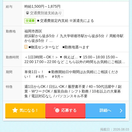
時給1,500円～1,875円
給与
交通費別途支給あり
■ 交通費規定内支給 ※派遣先による
交通費
福岡市西区
勤務地
姪浜駅から徒歩5分
/
九大学研都市駅から徒歩5分
/
周船寺駅
から徒歩5分
/
…
■物流センターなど ■勤務地選べます
＜1日3時間～OK！＞ ▼ 例えば… ▼ 15:00～18:00 15:00～
勤務時間
22:00 17:00～22:00 など こちら以外の時間もお気軽にご相談く
ださい！
単発1日～！ ★勤務開始日や期間はお気軽にご相談くださ
期間
い！ ＃8月～ ＃9月～
週1日からOK
/
日払いOK
/
履歴書不要
/
40～50代活躍中
/
副
特徴
業・WワークOK
/
服装自由
/
シフト勤務
/
10名以上の大量募
集
/
電話対応なし
/
パソコンスキル不要
気になる！
応募する
詳細へ
掲載日：2026.08.03