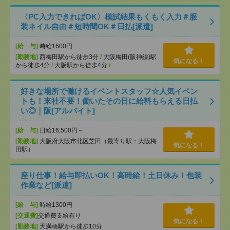
〈PC入力できればOK〉模試結果もくもく入力＃服
装ネイル自由＃短時間OK＃日払[派遣]
[給 与]
時給1600円
[勤務地]
西梅田駅から徒歩3分
/
大阪梅田(阪神線)駅
気になる！
から徒歩4分
/
大阪駅から徒歩4分
/
…
好きな場所で働けるイベントスタッフ☆人気イベン
トも！来社不要！働いたその日に給料もらえる日払
い◎｜阪[アルバイト]
[給 与]
日給16,500円～
[勤務地]
大阪府大阪市北区芝田（最寄り駅：大阪梅
気になる！
田駅）
座り仕事！給与即払いOK！高時給！土日休み！包装
作業など[派遣]
[給 与]
時給1300円
[交通費]
交通費支給有り
気になる！
[勤務地]
天満橋駅から徒歩10分