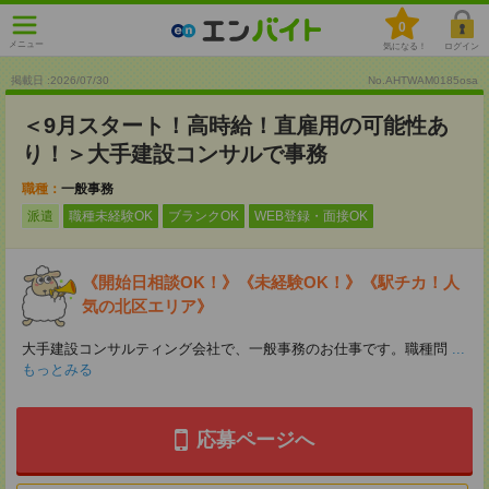
0
メニュー
気になる！
ログイン
掲載日 :2026
/
07
/
30
No.AHTWAM0185osa
＜9月スタート！高時給！直雇用の可能性あ
り！＞大手建設コンサルで事務
職種：
一般事務
派遣
職種未経験OK
ブランクOK
WEB登録・面接OK
《開始日相談OK！》《未経験OK！》《駅チカ！人
気の北区エリア》
大手建設コンサルティング会社で、一般事務のお仕事です。職種問
...
もっとみる
応募ページへ