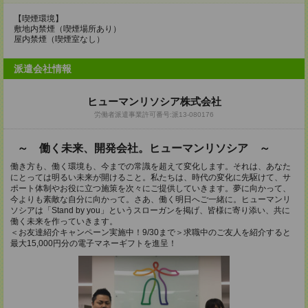
【喫煙環境】
敷地内禁煙（喫煙場所あり）
屋内禁煙（喫煙室なし）
派遣会社情報
ヒューマンリソシア株式会社
労働者派遣事業許可番号:派13-080176
～ 働く未来、開発会社。ヒューマンリソシア ～
働き方も、働く環境も、今までの常識を超えて変化します。それは、あなた
にとっては明るい未来が開けること。私たちは、時代の変化に先駆けて、サ
ポート体制やお役に立つ施策を次々にご提供していきます。夢に向かって、
今よりも素敵な自分に向かって。さあ、働く明日へご一緒に。ヒューマンリ
ソシアは「Stand by you」というスローガンを掲げ、皆様に寄り添い、共に
働く未来を作っていきます。
＜お友達紹介キャンペーン実施中！9/30まで＞求職中のご友人を紹介すると
最大15,000円分の電子マネーギフトを進呈！