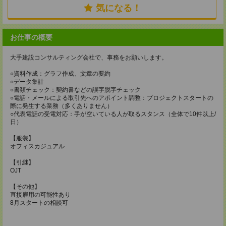
気になる！
お仕事の概要
大手建設コンサルティング会社で、事務をお願いします。
○資料作成：グラフ作成、文章の要約
○データ集計
○書類チェック：契約書などの誤字脱字チェック
○電話・メールによる取引先へのアポイント調整：プロジェクトスタートの
際に発生する業務（多くありません）
○代表電話の受電対応：手が空いている人が取るスタンス（全体で10件以上/
日）
【服装】
オフィスカジュアル
【引継】
OJT
【その他】
直接雇用の可能性あり
8月スタートの相談可