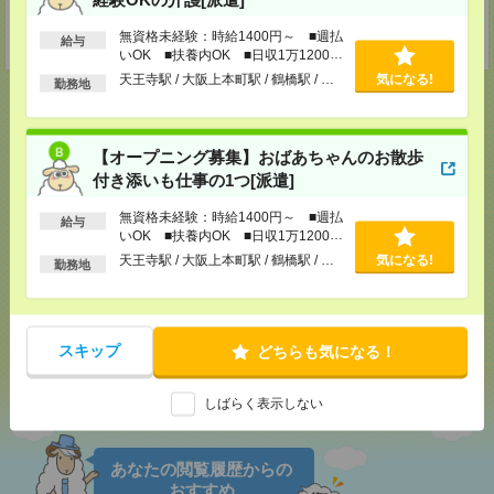
TEL：0120-54-4510
MAIL：
medical-o@athuman.com
無資格未経験：時給1400円～ ■週払
担当：人材コーディネート課
給与
いOK ■扶養内OK ■日収1万1200円
以上
天王寺駅 / 大阪上本町駅 / 鶴橋駅 / …
気になる!
勤務地
【オープニング募集】おばあちゃんのお散歩
応募ページへ
付き添いも仕事の1つ[派遣]
無資格未経験：時給1400円～ ■週払
給与
気になる！
いOK ■扶養内OK ■日収1万1200円
以上
天王寺駅 / 大阪上本町駅 / 鶴橋駅 / …
気になる!
勤務地
メール
LINE
で送る
で送る
スキップ
どちらも気になる！
シェア
ツイート
ブックマーク
しばらく表示しない
あなたの閲覧履歴からの
おすすめ