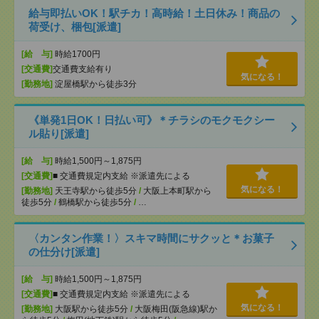
給与即払いOK！駅チカ！高時給！土日休み！商品の
荷受け、梱包[派遣]
[給 与]
時給1700円
[交通費]
交通費支給有り
気になる！
[勤務地]
淀屋橋駅から徒歩3分
《単発1日OK！日払い可》＊チラシのモクモクシー
ル貼り[派遣]
[給 与]
時給1,500円～1,875円
[交通費]
■ 交通費規定内支給 ※派遣先による
気になる！
[勤務地]
天王寺駅から徒歩5分
/
大阪上本町駅から
徒歩5分
/
鶴橋駅から徒歩5分
/
…
〈カンタン作業！〉スキマ時間にサクッと＊お菓子
の仕分け[派遣]
[給 与]
時給1,500円～1,875円
[交通費]
■ 交通費規定内支給 ※派遣先による
気になる！
[勤務地]
大阪駅から徒歩5分
/
大阪梅田(阪急線)駅か