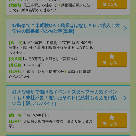
気になる！
[勤務地]
天王寺駅から徒歩5分
/
動物園前駅から徒
歩5分
/
新今宮駅から徒歩5分
17時まで＊未経験OK！残業ほぼなし▼レア求人！大
学内の図書館でのお仕事[派遣]
[給 与]
時給1400円 月収例 19万円 時給1400円×
実働7h×週5日×4週 ※月収例を保証するものではあ
りません。
[交通費]
1ヶ月3万円を上限として実費支給
気になる！
[月収例]
15～20万円
[勤務地]
甲南山手駅から徒歩10分
/
岡本(兵庫県)駅
からバス5分
好きな場所で働けるイベントスタッフ☆人気イベン
トも！来社不要！働いたその日に給料もらえる日払
い◎｜阪[アルバイト]
[給 与]
日給16,500円～
[勤務地]
大阪府大阪市中央区難波（最寄り駅：難波
気になる！
駅）