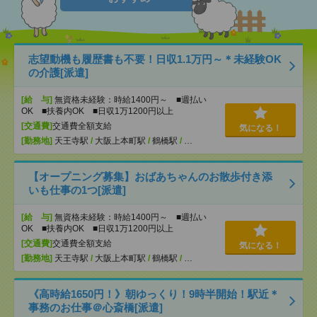
志望動機も履歴書も不要！日収1.1万円～＊未経験OK
の介護[派遣]
[給 与]
無資格未経験：時給1400円～ ■週払い
OK ■扶養内OK ■日収1万1200円以上
[交通費]
交通費全額支給
気になる！
[勤務地]
天王寺駅
/
大阪上本町駅
/
鶴橋駅
/
…
【オープニング募集】おばあちゃんのお散歩付き添
いも仕事の1つ[派遣]
[給 与]
無資格未経験：時給1400円～ ■週払い
OK ■扶養内OK ■日収1万1200円以上
[交通費]
交通費全額支給
気になる！
[勤務地]
天王寺駅
/
大阪上本町駅
/
鶴橋駅
/
…
《高時給1650円！》朝ゆっくり！9時半開始！駅近＊
事務のお仕事＠心斎橋[派遣]