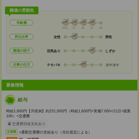
職場の雰囲気
年齢層
20代
30
40
50
60
男女比率
女性
男性
職場の様子
活気あり
しずか
仕事の仕方
テキパキ
コツコツ
募集情報
給与
時給1,600円【月収例】約251,000円（時給1,600円×実働7.00h×21日+残業
10h）+交通費
交通費別途支給あり
○通勤交通費の支給あり（当社規定による）
交通費