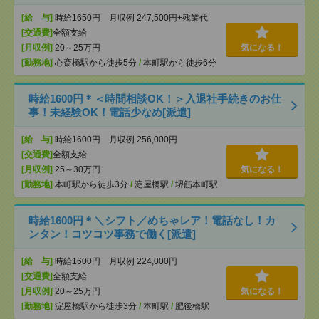
[給 与]
時給1650円 月収例 247,500円+残業代
[交通費]
全額支給
[月収例]
20～25万円
気になる！
[勤務地]
心斎橋駅から徒歩5分
/
本町駅から徒歩6分
時給1600円＊＜時間相談OK！＞入退社手続きのお仕
事！未経験OK！電話少なめ[派遣]
[給 与]
時給1600円 月収例 256,000円
[交通費]
全額支給
[月収例]
25～30万円
気になる！
[勤務地]
本町駅から徒歩3分
/
淀屋橋駅
/
堺筋本町駅
時給1600円＊＼シフト／めちゃレア！電話なし！カ
ンタン！コツコツ事務で働く[派遣]
[給 与]
時給1600円 月収例 224,000円
[交通費]
全額支給
[月収例]
20～25万円
気になる！
[勤務地]
淀屋橋駅から徒歩3分
/
本町駅
/
肥後橋駅