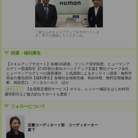
「皆さんのキャリアアップをサポートしま
す」何でも相談してくださいね。
待遇・福利厚生
【スキルアップサポート】各種OA講座、リソシア奨学制度、ヒューマンア
カデミー受講割引【CAD初心者向けバックアップ支援】弊社グループ会社
ヒューマンアカデミーの講座優待、人気講師によるオンライン講座・無料学
習会の優先招待【福利厚生】各種社会保険完備、有給休暇、無料定期健康診
断、相談窓口、メンタルヘルス ほか
【会員限定優待サービス】ホテル、レジャー施設をはじめ特別
ポイント！
優待割引など魅力的なサポートも豊富！
フォローについて
近畿コーディネート部 コーディネーター
森下