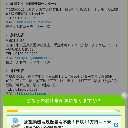
梅田支社（梅田登録センター）
〒530-0012 大阪府大阪市北区芝田1丁目1番4号 阪急ターミナルビル10階
■大阪梅田駅より徒歩1分
TEL：0120-73-1069
MAIL：
nab30@athuman.com
担当：人材コーディネート課
京都支店
〒604-8152
京都市中京区烏丸通錦小路上ル手洗水町６７０（京都フクトクビル３Ｆ）
■烏丸駅より徒歩2分
TEL：0120-62-1025
MAIL：
hr-kyoto@athuman.com
担当：人材コーディネート課
神戸支店
〒650-0021 神戸市中央区三宮町1-9-1（三宮センタープラザ東館5F）
■JR「三ノ宮」駅・地下鉄「三宮」駅・阪神「神戸三宮」駅より徒歩3分・
阪急「神戸三宮」駅より徒歩1分
TEL：0120-33-1809
×
MAIL：
ht-kobe@athuman.com
担当：人材コーディネート課
どちらのお仕事が気になりますか？
メディカル営業部
1
/10
〒542-0081 大阪府大阪市中央区南船場4-4-21 TODA BUILDING 心斎橋
4F
■心斎橋駅より徒歩1分
志望動機も履歴書も不要！日収1.1万円～＊未
経験OKの介護[派遣]