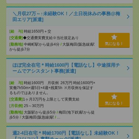
＼月収27万～↑未経験OK！／土日祝休みの事務@梅
田エリア[派遣]
[給 与]
時給1650円＋交
[交通費]
◆交通費実費支給※当社規定あり
気になる！
[勤務地]
中崎町駅から徒歩4分
/
大阪梅田(阪急線)駅
から徒歩7分
ほぼ完全在宅＊時給1600円【電話なし】中途採用チ
ームでアシスタント事務[派遣]
[給 与]
時給1600円 月収例 26万円 時給1600円×
実働7h50m×週5日×4週+残業5h ※月収例を保証す
るものではありません。
[交通費]
1ヶ月3万円を上限として実費支給
気になる！
[月収例]
25～30万円
[勤務地]
大阪駅から徒歩5分
/
梅田(地下鉄)駅から徒
歩5分
/
大阪梅田(阪急線)駅
/
…
週2-4日在宅＊時給1700円【電話なし】未経験OK！
【コツコツ】書類チェック[派遣]