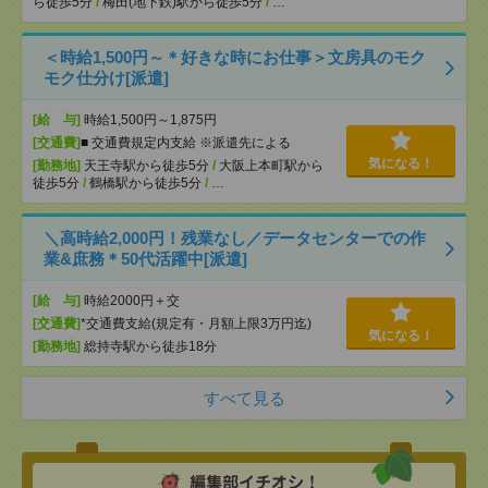
ら徒歩5分
/
梅田(地下鉄)駅から徒歩5分
/
…
＜時給1,500円～＊好きな時にお仕事＞文房具のモク
モク仕分け[派遣]
[給 与]
時給1,500円～1,875円
[交通費]
■ 交通費規定内支給 ※派遣先による
気になる！
[勤務地]
天王寺駅から徒歩5分
/
大阪上本町駅から
徒歩5分
/
鶴橋駅から徒歩5分
/
…
＼高時給2,000円！残業なし／データセンターでの作
業&庶務＊50代活躍中[派遣]
[給 与]
時給2000円＋交
[交通費]
*交通費支給(規定有・月額上限3万円迄)
気になる！
[勤務地]
総持寺駅から徒歩18分
すべて見る