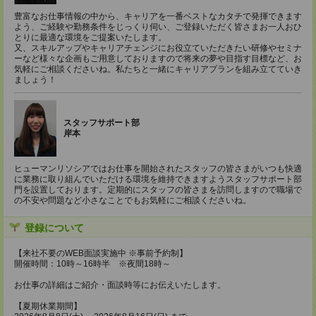
豊富なお仕事情報の中から、キャリアを一番ベストなカタチで発揮できます
よう、ご経験や勤務条件をじっくり伺い、ご登録いただく皆さまお一人おひ
とりに最適な環境をご提案いたします。
又、スキルアップやキャリアチェンジにお役立ていただきたい研修やセミナ
ーなど様々な企画もご用意しておりますので将来の夢や目指す目標など、お
気軽にご相談くださいね。私たちと一緒にキャリアプランを組み立てていき
ましょう！
スタッフサポート部
岸本
ヒューマンリソシアではお仕事を開始されたスタッフの皆さまがいつも快適
に業務に取り組んでいただける環境を維持できますようスタッフサポート部
門を設置しております。定期的にスタッフの皆さまを訪問しますので職場で
の不安や問題など小さなことでもお気軽にご相談くださいね。
登録について
【来社不要のWEB面談実施中 ※事前予約制】
開催時間：10時～16時半 ※夜間18時～
お仕事の詳細はご紹介・面談時等にお伝えいたします。
【夏期休業期間】