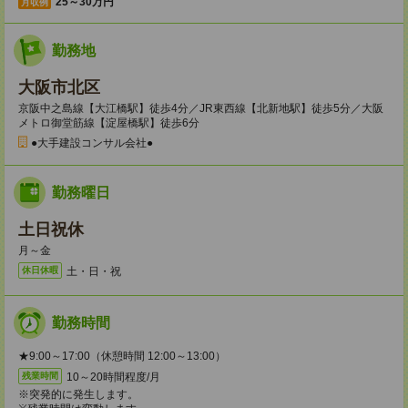
25～30万円
月収例
勤務地
大阪市北区
京阪中之島線【大江橋駅】徒歩4分／JR東西線【北新地駅】徒歩5分／大阪
メトロ御堂筋線【淀屋橋駅】徒歩6分
●大手建設コンサル会社●
勤務曜日
土日祝休
月～金
土・日・祝
休日休暇
勤務時間
★9:00～17:00（休憩時間 12:00～13:00）
10～20時間程度/月
残業時間
※突発的に発生します。