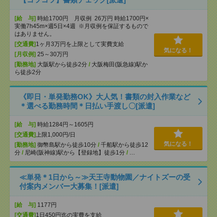
[給 与]
時給1700円 月収例 26万円 時給1700円×
実働7h45m×週5日×4週 ※月収例を保証するもので
はありません。
[交通費]
1ヶ月3万円を上限として実費支給
気になる！
[月収例]
25～30万円
[勤務地]
大阪駅から徒歩2分
/
大阪梅田(阪急線)駅か
ら徒歩2分
《即日・単発勤務OK》大人気！書類の封入作業など
＊選べる勤務時間＊日払い手渡し〇[派遣]
[給 与]
時給1284円～1605円
[交通費]
上限1,000円/日
気になる！
[勤務地]
御幣島駅から徒歩10分
/
千船駅から徒歩12
分
/
尼崎(阪神線)駅から【登録地】徒歩1分
/
…
≪単発＊1日から～≫天王寺動物園／ナイトズーの受
付案内メンバー大募集！[派遣]
[給 与]
1177円
[交通費]
1日450円迄の実費を支給