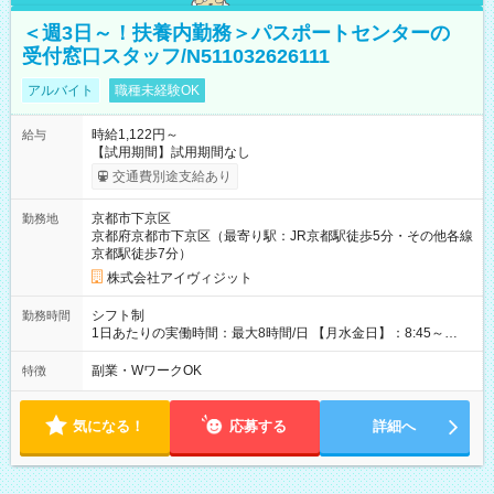
＜週3日～！扶養内勤務＞パスポートセンターの
受付窓口スタッフ/N511032626111
アルバイト
職種未経験OK
時給1,122円～
給与
【試用期間】試用期間なし
交通費別途支給あり
京都市下京区
勤務地
京都府京都市下京区（最寄り駅：JR京都駅徒歩5分・その他各線
京都駅徒歩7分）
株式会社アイヴィジット
シフト制
勤務時間
1日あたりの実働時間：最大8時間/日 【月水金日】：8:45～
16:30 【火木】：8:45～19:00 週3日～OK、シフト制 ※扶養内
勤務OK ※月1回～2回程度、日曜日出勤をお願いします。 ※時間
副業・WワークOK
特徴
内にて5時間～のシフト組み合わせ※固定シフトではございませ
ん。
気になる！
応募する
詳細へ