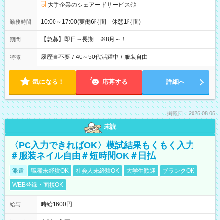
大手企業のシェアードサービス◎
10:00～17:00(実働6時間 休憩1時間)
勤務時間
【急募】即日～長期 ※8月～！
期間
履歴書不要
/
40～50代活躍中
/
服装自由
特徴
気になる！
応募する
詳細へ
掲載日：2026.08.06
未読
〈PC入力できればOK〉模試結果もくもく入力
＃服装ネイル自由＃短時間OK＃日払
派遣
職種未経験OK
社会人未経験OK
大学生歓迎
ブランクOK
WEB登録・面接OK
時給1600円
給与