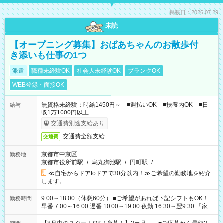
掲載日：2026.07.29
未読
【オープニング募集】おばあちゃんのお散歩付
き添いも仕事の1つ
派遣
職種未経験OK
社会人未経験OK
ブランクOK
WEB登録・面接OK
無資格未経験：時給1450円～ ■週払いOK ■扶養内OK ■日
給与
収1万1600円以上
交通費別途支給あり
交通費全額支給
交通費
京都市中京区
勤務地
京都市役所前駅
/
烏丸御池駅
/
円町駅
/
…
≪自宅からドアtoドアで30分以内！≫ご希望の勤務地を紹介
します。
9:00～18:00（休憩60分） ■ご希望があれば下記シフトもOK！
勤務時間
早番 7:00～16:00 遅番 10:00～19:00 夜勤 16:30～翌9:30 「家族
と休みを合わせたい」 「余裕を持って夕飯の準備がしたい」
「できれば残業はしたくない」 など、ご希望を教えてください