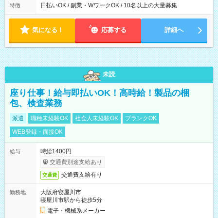
日払いOK / 副業・WワークOK / 10名以上の大量募集
特徴
気になる！
応募する
詳細へ
未読
座り仕事！給与即払いOK！高時給！製品の梱
包、検査業務
派遣
職種未経験OK
社会人未経験OK
ブランクOK
WEB登録・面接OK
時給1400円
給与
交通費別途支給あり
交通費支給有り
交通費
大阪府寝屋川市
勤務地
寝屋川市駅から徒歩5分
電子・機械系メーカー