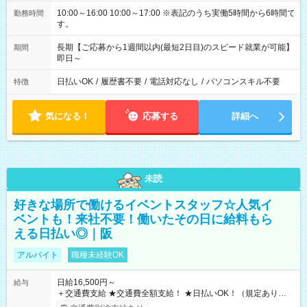
10:00～16:00 10:00～17:00 ※表記のうち実働5時間から6時間で
勤務時間
す。
長期【ご応募から1週間以内(最短2日目)のスピード就業が可能】
期間
即日～
日払いOK
/
履歴書不要
/
電話対応なし
/
パソコンスキル不要
特徴
気になる！
応募する
詳細へ
未読
好きな場所で働けるイベントスタッフ☆人気イ
ベントも！来社不要！働いたその日に給料もら
える日払い◎｜阪
アルバイト
職種未経験OK
日給16,500円～
給与
＋交通費支給 ★交通費全額支給！ ★日払いOK！（規定あり） ┗
働いたその日に現金GET♪ お仕事後はコンビニATMから 日払