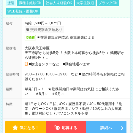
派遣
職種未経験OK
社会人未経験OK
大学生歓迎
ブランクOK
WEB登録・面接OK
時給1,500円～1,875円
給与
交通費別途支給あり
■ 交通費規定内支給 ※派遣先による
交通費
大阪市天王寺区
勤務地
天王寺駅から徒歩5分
/
大阪上本町駅から徒歩5分
/
鶴橋駅か
ら徒歩5分
/
…
■物流センターなど ■勤務地選べます
9:00～17:00 10:00～19:00 など ■ 他の時間帯もお気軽にご相
勤務時間
談ください！
単発1日～！ ★勤務開始日や期間はお気軽にご相談くださ
期間
い！ ＃8月～ ＃9月～
週1日からOK
/
日払いOK
/
履歴書不要
/
40～50代活躍中
/
副
特徴
業・WワークOK
/
服装自由
/
シフト勤務
/
10名以上の大量募
集
/
電話対応なし
/
パソコンスキル不要
気になる！
応募する
詳細へ