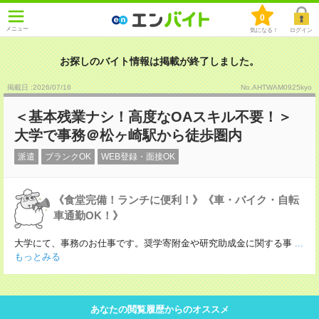
0
メニュー
気になる！
ログイン
お探しのバイト情報は掲載が終了しました。
掲載日 :2026
/
07
/
16
No.AHTWAM0925kyo
＜基本残業ナシ！高度なOAスキル不要！＞
大学で事務＠松ヶ崎駅から徒歩圏内
派遣
ブランクOK
WEB登録・面接OK
《食堂完備！ランチに便利！》《車・バイク・自転
車通勤OK！》
大学にて、事務のお仕事です。奨学寄附金や研究助成金に関する事
...
もっとみる
あなたの閲覧履歴からのオススメ