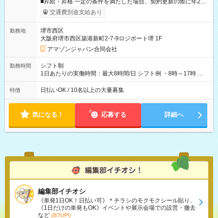
■昇給・昇格 一定の条件を満たした場合、契約更新の際に年2回
まで昇給の機会があります。 ■正社員登用制度あり ※月末締/翌
交通費別途支給あり
月25日支払い ※時間外手当、別途支給 ※深夜割増賃金 (22:00～
翌5:00までは時給が25%UPします) ☆給与前払い制度有！
堺市西区
勤務地
☆Amazon直雇用で安定して働けます！ 【試用期間】試用期間
大阪府堺市西区築港新町2-7-9ロジポート堺 1F
あり 試用期間の長さ：1週間 雇用形態、給与は本採用時と同じ
です。
アマゾンジャパン合同会社
シフト制
勤務時間
1日あたりの実働時間：最大8時間/日 シフト例 ・8時～17時 ・
12時～21時
日払いOK / 10名以上の大量募集
特徴
気になる！
応募する
詳細へ
編集部イチオシ
《単発1日OK！日払い可》＊チラシのモクモクシール貼り、
《1日だけの単発もOK》イベントや展示会場での設営・撤去
など
(8/7UP!)