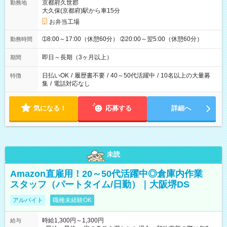
京都府久世郡
勤務地
大久保(京都府)駅から車15分
お弁当工場
➀8:00～17:00（休憩60分） ➁20:00～翌5:00（休憩60分）
勤務時間
即日～長期（3ヶ月以上）
期間
日払いOK
/
履歴書不要
/
40～50代活躍中
/
10名以上の大量募
特徴
集
/
電話対応なし
気になる！
応募する
詳細へ
未読
Amazon直雇用！20～50代活躍中◎倉庫内作業
スタッフ（パートタイム/日勤）｜大阪堺DS
アルバイト
職種未経験OK
時給1,300円～1,300円
給与