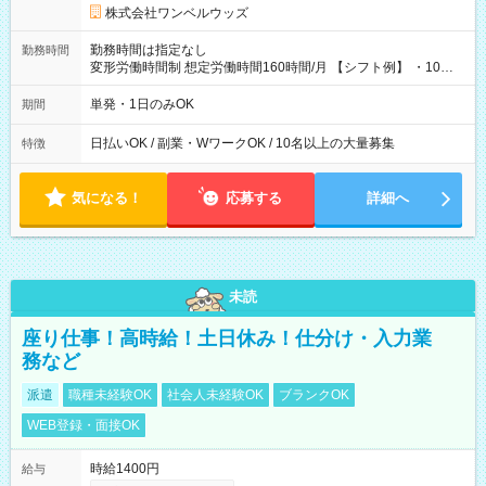
株式会社ワンベルウッズ
勤務時間は指定なし
勤務時間
変形労働時間制 想定労働時間160時間/月 【シフト例】 ・10：
00～20：00
単発・1日のみOK
期間
日払いOK / 副業・WワークOK / 10名以上の大量募集
特徴
気になる！
応募する
詳細へ
未読
座り仕事！高時給！土日休み！仕分け・入力業
務など
派遣
職種未経験OK
社会人未経験OK
ブランクOK
WEB登録・面接OK
時給1400円
給与