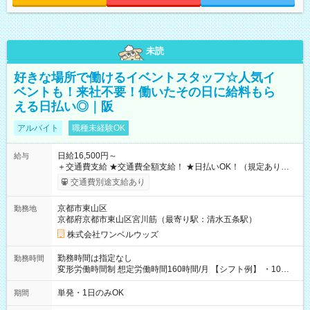
未読
好きな場所で働けるイベントスタッフ☆人気イ
ベントも！来社不要！働いたその日に給料もら
える日払い◎｜阪
アルバイト
職種未経験OK
日給16,500円～
給与
＋交通費支給 ★交通費全額支給！ ★日払いOK！（規定あり） ┗
働いたその日に現金GET♪ お仕事後はコンビニATMから 日払
交通費別途支給あり
い分を引き落とせます！ 【試用期間】試用期間なし
京都市東山区
勤務地
京都府京都市東山区宮川筋（最寄り駅：清水五条駅）
株式会社ワンベルウッズ
勤務時間は指定なし
勤務時間
変形労働時間制 想定労働時間160時間/月 【シフト例】 ・10：
00～20：00
単発・1日のみOK
期間