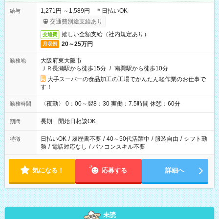
1,271円 ～1,589円 ＊日払いOK
給与
交通費別途支給あり
嬉しい全額支給（社内規定あり）
交通費
20～25万円
月収例
大阪府東大阪市
勤務地
ＪＲ長瀬駅から徒歩15分
/
南巽駅から徒歩10分
大手スーパーの食品加工の工場でかんたん軽作業のお仕事で
す！
〈夜勤〉 0：00～翌8：30 実働：7.5時間 休憩：60分
勤務時間
長期 開始日相談OK
期間
日払いOK
/
履歴書不要
/
40～50代活躍中
/
服装自由
/
シフト勤
特徴
務
/
電話対応なし
/
パソコンスキル不要
気になる！
応募する
詳細へ
未読