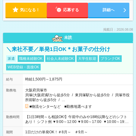
気になる！
応募する
詳細へ
掲載日：2026.08.08
未読
＼来社不要／単発1日OK＊お菓子の仕分け
派遣
職種未経験OK
社会人未経験OK
大学生歓迎
ブランクOK
WEB登録・面接OK
時給1,500円～1,875円
給与
大阪府貝塚市
勤務地
貝塚(大阪府)駅から徒歩5分
/
東貝塚駅から徒歩5分
/
貝塚市役
所前駅から徒歩5分
/
…
■物流センターなど ■勤務地選べます
【1日3時間～も相談OK!】午前中のみや18時以降などのシフト
勤務時間
あり！ シフト例 ▼9:00～12:00 ▼9:00～17:00 ▼10:00～19:00
▼18:00～21:00
1日だけの単発OK！＃8月～ ＃9月～
期間