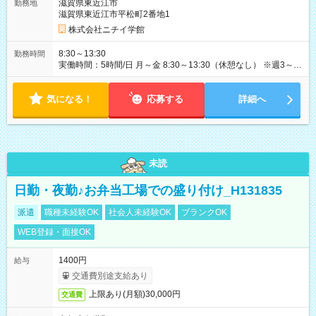
滋賀県東近江市
勤務地
滋賀県東近江市平松町2番地1
株式会社ニチイ学館
8:30～13:30
勤務時間
実働時間：5時間/日 月～金 8:30～13:30（休憩なし） ※週3～4
日勤務 ※出勤日数は相談できます
気になる！
応募する
詳細へ
未読
日勤・夜勤♪お弁当工場での盛り付け_H131835
派遣
職種未経験OK
社会人未経験OK
ブランクOK
WEB登録・面接OK
1400円
給与
交通費別途支給あり
上限あり(月額)30,000円
交通費