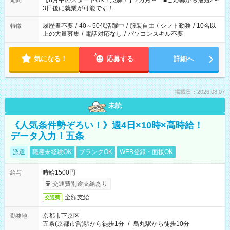
【8月中のスタートOK！急募！】2カ月～ ■ご応募から最短2～
期間
ね。 ※Wワーク希望の方へ 今ご覧のお仕事で希望する勤務時間
3日後に就業が可能です！
と、もう1つのお仕事の勤務時間。 合計で週40時間を超える場
合は応募できません。
履歴書不要
/
40～50代活躍中
/
服装自由
/
シフト勤務
/
10名以
特徴
上の大量募集
/
電話対応なし
/
パソコンスキル不要
気になる！
応募する
詳細へ
掲載日：2026.08.07
未読
《人気条件勢ぞろい！》週4日×10時×高時給！
データ入力！五条
派遣
職種未経験OK
ブランクOK
WEB登録・面接OK
時給1500円
給与
交通費別途支給あり
全額支給
交通費
京都市下京区
勤務地
五条(京都市営)駅から徒歩1分
/
烏丸駅から徒歩10分