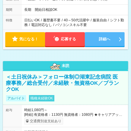
長期 開始日相談OK
期間
日払いOK
/
履歴書不要
/
40～50代活躍中
/
服装自由
/
シフト勤
特徴
務
/
電話対応なし
/
パソコンスキル不要
気になる！
応募する
詳細へ
未読
＜土日祝休み＞フォロー体制◎湖東記念病院 医
療事務／総合受付／未経験・無資格OK／ブラン
クOK
アルバイト
職種未経験OK
時給1,080円～
給与
[時給] 有資格者：1130円 無資格者：1080円 ★キャリアアップ制
度あり 進級により給与がアップします！ 【試用期間】試用期間
交通費別途支給あり
あり 試用期間の長さ：3ヶ月 雇用形態、給与は本採用時と同じ
です。