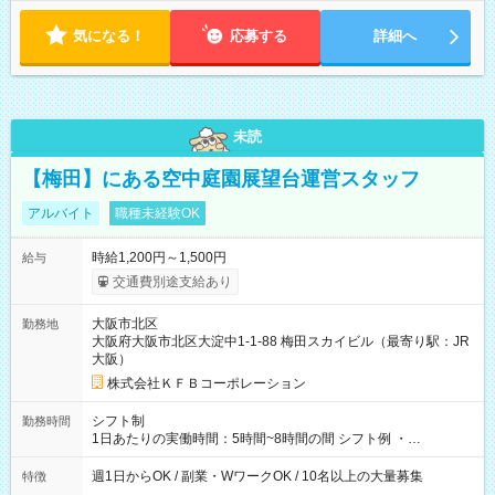
気になる！
応募する
詳細へ
未読
【梅田】にある空中庭園展望台運営スタッフ
アルバイト
職種未経験OK
時給1,200円～1,500円
給与
交通費別途支給あり
大阪市北区
勤務地
大阪府大阪市北区大淀中1-1-88 梅田スカイビル（最寄り駅：JR
大阪）
株式会社ＫＦＢコーポレーション
シフト制
勤務時間
1日あたりの実働時間：5時間~8時間の間 シフト例 ・
9:30~18:00 実働7.5時間 ・9:30~14:30 実働5時間 ・
16:00~21:30 実働5.5時間
週1日からOK / 副業・WワークOK / 10名以上の大量募集
特徴