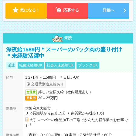
気になる！
応募する
詳細へ
未読
深夜給1589円＊スーパーのパック肉の盛り付け
＊未経験活躍中
派遣
職種未経験OK
社会人未経験OK
ブランクOK
1,271円 ～1,589円 ＊日払いOK
給与
交通費別途支給あり
嬉しい全額支給（社内規定あり）
交通費
20～25万円
月収例
大阪府東大阪市
勤務地
ＪＲ長瀬駅から徒歩15分
/
南巽駅から徒歩10分
大手スーパーの食品加工の工場でかんたん軽作業のお仕事で
す！
〈夜勤〉 0：00～翌8：30 実働：7.5時間 休憩：60分
勤務時間