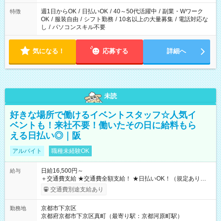
週1日からOK
/
日払いOK
/
40～50代活躍中
/
副業・Wワーク
特徴
OK
/
服装自由
/
シフト勤務
/
10名以上の大量募集
/
電話対応な
し
/
パソコンスキル不要
気になる！
応募する
詳細へ
未読
好きな場所で働けるイベントスタッフ☆人気イ
ベントも！来社不要！働いたその日に給料もら
える日払い◎｜阪
アルバイト
職種未経験OK
日給16,500円～
給与
＋交通費支給 ★交通費全額支給！ ★日払いOK！（規定あり） ┗
働いたその日に現金GET♪ お仕事後はコンビニATMから 日払
交通費別途支給あり
い分を引き落とせます！ 【試用期間】試用期間なし
京都市下京区
勤務地
京都府京都市下京区真町（最寄り駅：京都河原町駅）