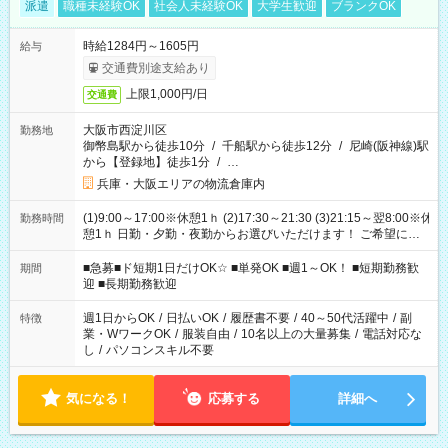
派遣
職種未経験OK
社会人未経験OK
大学生歓迎
ブランクOK
時給1284円～1605円
給与
交通費別途支給あり
上限1,000円/日
交通費
大阪市西淀川区
勤務地
御幣島駅から徒歩10分
/
千船駅から徒歩12分
/
尼崎(阪神線)駅
から【登録地】徒歩1分
/
…
兵庫・大阪エリアの物流倉庫内
(1)9:00～17:00※休憩1ｈ (2)17:30～21:30 (3)21:15～翌8:00※休
勤務時間
憩1ｈ 日勤・夕勤・夜勤からお選びいただけます！ ご希望に合
わせて働けるお仕事です(*^^*) 【その他選べる勤務時間】 8-17
時/9-17時/9-18時/10-18時/11-21時/18-22時/20-翌4時/21-翌5
■急募■ド短期1日だけOK☆ ■単発OK ■週1～OK！ ■短期勤務歓
期間
時/22-翌6時/0-翌8時 ご自身のご都合で選んで頂ける完全自由シ
迎 ■長期勤務歓迎
フト！
週1日からOK
/
日払いOK
/
履歴書不要
/
40～50代活躍中
/
副
特徴
業・WワークOK
/
服装自由
/
10名以上の大量募集
/
電話対応な
し
/
パソコンスキル不要
気になる！
応募する
詳細へ