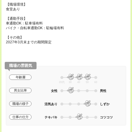
【職場環境】
食堂あり
【通勤手段】
車通勤OK：駐車場有料
バイク・自転車通勤OK：駐輪場有料
【その他】
2027年3月末までの期間限定
職場の雰囲気
年齢層
20代
30
40
50
60
男女比率
女性
男性
職場の様子
活気あり
しずか
仕事の仕方
テキパキ
コツコツ