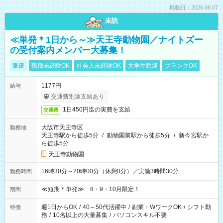
掲載日：2026.08.07
未読
≪単発＊1日から～≫天王寺動物園／ナイトズー
の受付案内メンバー大募集！
派遣
職種未経験OK
社会人未経験OK
大学生歓迎
ブランクOK
1177円
給与
交通費別途支給あり
1日450円迄の実費を支給
交通費
大阪市天王寺区
勤務地
天王寺駅から徒歩5分
/
動物園前駅から徒歩5分
/
新今宮駅か
ら徒歩5分
天王寺動物園
16時30分～20時00分（休憩0分）／実働3時間30分
勤務時間
≪短期＊単発≫ 8・9・10月限定！
期間
週1日からOK
/
40～50代活躍中
/
副業・WワークOK
/
シフト勤
特徴
務
/
10名以上の大量募集
/
パソコンスキル不要