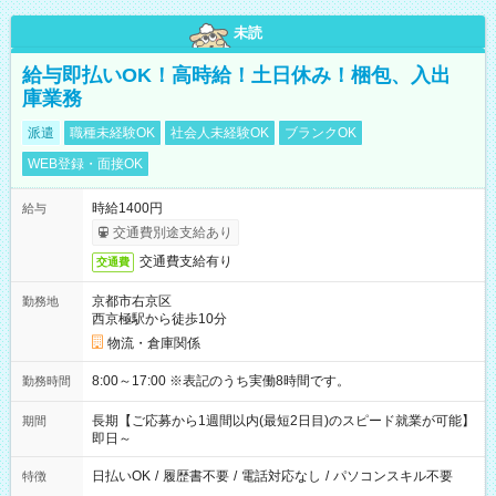
未読
給与即払いOK！高時給！土日休み！梱包、入出
庫業務
派遣
職種未経験OK
社会人未経験OK
ブランクOK
WEB登録・面接OK
時給1400円
給与
交通費別途支給あり
交通費支給有り
交通費
京都市右京区
勤務地
西京極駅から徒歩10分
物流・倉庫関係
8:00～17:00 ※表記のうち実働8時間です。
勤務時間
長期【ご応募から1週間以内(最短2日目)のスピード就業が可能】
期間
即日～
日払いOK
/
履歴書不要
/
電話対応なし
/
パソコンスキル不要
特徴