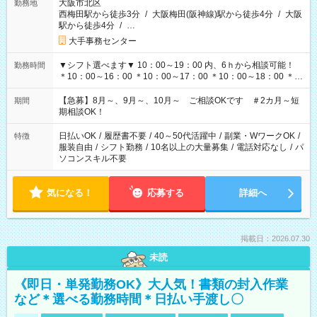
大阪市北区
勤務地
西梅田駅から徒歩3分
/
大阪梅田(阪神線)駅から徒歩4分
/
大阪
駅から徒歩4分
/
…
大手事務センター
▼シフト選べます▼ 10：00～19：00 内、6ｈから相談可能！
勤務時間
＊10：00～16：00 ＊10：00～17：00 ＊10：00～18：00 ＊
11：00～19：00 ＊12：00～19：00 ＊13：00～19：00
【急募】8月～、9月～、10月～ ご相談OKです ＃2カ月～短
期間
期相談OK！
日払いOK
/
履歴書不要
/
40～50代活躍中
/
副業・WワークOK
/
特徴
服装自由
/
シフト勤務
/
10名以上の大量募集
/
電話対応なし
/
パ
ソコンスキル不要
気になる！
応募する
詳細へ
掲載日：2026.07.30
未読
《即日・単発勤務OK》大人気！書類の封入作業
など＊選べる勤務時間＊日払い手渡し〇