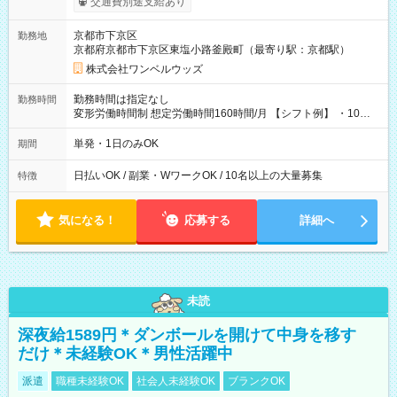
交通費別途支給あり
い分を引き落とせます！ 【試用期間】試用期間なし
京都市下京区
勤務地
京都府京都市下京区東塩小路釜殿町（最寄り駅：京都駅）
株式会社ワンベルウッズ
勤務時間は指定なし
勤務時間
変形労働時間制 想定労働時間160時間/月 【シフト例】 ・10：
00～20：00
単発・1日のみOK
期間
日払いOK / 副業・WワークOK / 10名以上の大量募集
特徴
気になる！
応募する
詳細へ
未読
深夜給1589円＊ダンボールを開けて中身を移す
だけ＊未経験OK＊男性活躍中
派遣
職種未経験OK
社会人未経験OK
ブランクOK