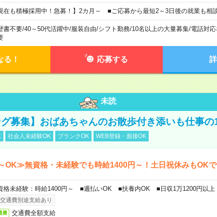
現在も積極採用中！急募！】2カ月～ ■ご応募から最短2～3日後の就業も相
歴書不要
/
40～50代活躍中
/
服装自由
/
シフト勤務
/
10名以上の大量募集
/
電話対応
要
なる！
応募する
詳
未読
グ募集】おばあちゃんのお散歩付き添いも仕事の
K
社会人未経験OK
ブランクOK
WEB登録・面接OK
～OK≫無資格・未経験でも時給1400円～！土日祝休みもOK
資格未経験：時給1400円～ ■週払いOK ■扶養内OK ■日収1万1200円以上
交通費別途支給あり
交通費全額支給
通費