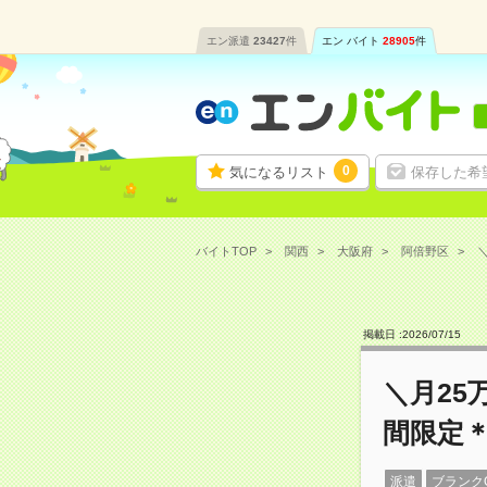
エン派遣
23427
件
エン バイト
28905
件
0
気になるリスト
保存した希
バイトTOP
関西
大阪府
阿倍野区
＼
掲載日 :
2026
/
07
/
15
＼月25
間限定＊
派遣
ブランク