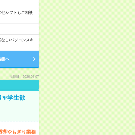
す！その他シフトもご相談
応なし
/
パソコンスキ
細へ
掲載日：2026.08.07
ぎり✨学生歓
誘導やもぎり業務