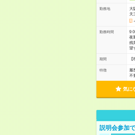
大
勤務地
天
9:
勤務時間
夜
残
望
【
期間
履
特徴
不
気に
説明会参加で