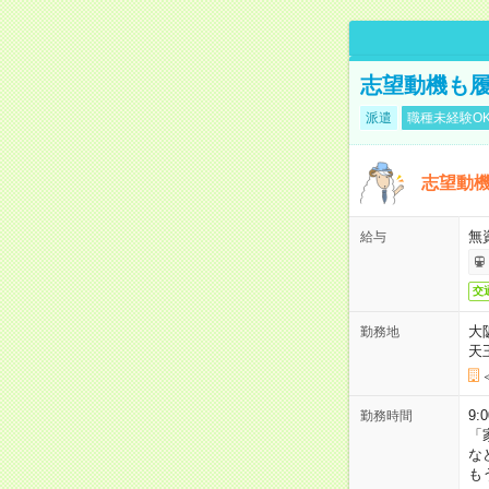
志望動機も履
派遣
職種未経験O
志望動機
無
給与
交
大
勤務地
天
9:
勤務時間
「
な
も