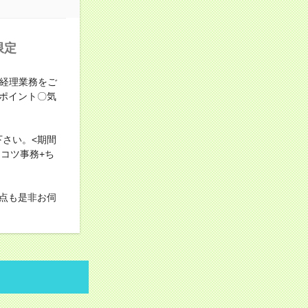
限定
ど経理業務をご
ポイント〇気
さい。<期間
コツ事務+ち
点も是非お伺