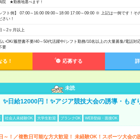
病院 ★勤務地選べます！
フト例】 07:00～16:00 09:00～18:00 17:00～09:00 ※ 上記は一例で
ださい！
日～2ヶ月以上
払いOK
/
履歴書不要
/
40～50代活躍中
/
シフト勤務
/
10名以上の大量募集
/
電話対
不要
なる！
応募する
詳
未読
/3】✨日給12000円！✨アジア競技大会の誘導・も
K
社会人未経験OK
大学生歓迎
ブランクOK
WEB登録・面接OK
日～！／複数日可能な方大歓迎！ 未経験OK！スポーツ大会の