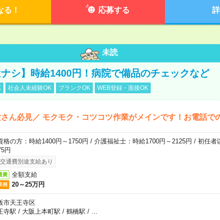
なる！
応募する
詳
未読
ナシ】時給1400円！病院で備品のチェックなど
K
社会人未経験OK
ブランクOK
WEB登録・面接OK
さん必見／ モクモク・コツコツ作業がメインです！お電話で
資格の方：時給1400円～1750円 / 介護福祉士：時給1700円～2125円 / 初任
75円
交通費別途支給あり
全額支給
通費
20～25万円
収例
阪市天王寺区
王寺駅
/
大阪上本町駅
/
鶴橋駅
/
…