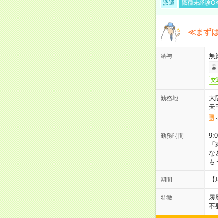
派遣
職種未経験O
≪まずは
無
給与
交
大
勤務地
天
9:
勤務時間
「
な
も
【
期間
履
特徴
不