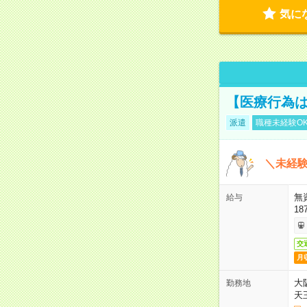
気に
【医療行為は
派遣
職種未経験O
＼未経験
無
給与
18
交
月
大
勤務地
天