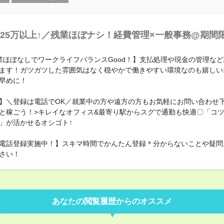
25万以上↑／残業ほぼナシ！経費管理×一般事務@期間
業ほぼなしでワークライフバランスGood！】支払処理や現金の管理な
ます！ガツガツした雰囲気はなく穏やかで働きやすい環境なのも嬉しい
早めに！
】＼登録は電話でOK／就業中の方や遠方の方もお気軽にお問い合わせ下
と稼ごう！>キレイなオフィス&最寄り駅からスグで通勤も快適〇「コツ
」が活かせるオシゴト↑
電話登録実施中！】スキマ時間でかんたん登録＊分からないことや疑問
さい！
あなたの閲覧履歴からのオススメ