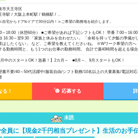
阪市天王寺区
王寺駅
/
大阪上本町駅
/
鶴橋駅
/
…
≪自宅からドアtoドアで30分以内！≫ご希望の勤務地を紹介します。
00～18:00（休憩60分） ■ご希望があれば下記シフトもOK！ 早番 7:00～16:00 遅
勤 16:30～翌9:30 「家族と休みを合わせたい」 「余裕を持って夕飯の準備
業はしたくない」 など、ご希望を教えてくださいね。 ※Wワーク希望の方へ
する勤務時間と、もう1つのお仕事の勤務時間。 合計で週40時間を超える場
8月中のスタートOK！急募！】2カ月～ ■8月～、9月スタートもOK！
歴書不要
/
40～50代活躍中
/
服装自由
/
シフト勤務
/
10名以上の大量募集
/
電話対応
要
なる！
応募する
詳
未読
全員に【現金2千円相当プレゼント】生活のお手