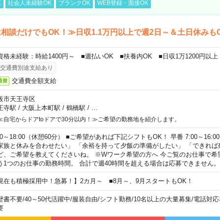
K
社会人未経験OK
ブランクOK
WEB登録・面接OK
相談だけでもOK！≫日収1.1万円以上で週2日～＆土日休みも
資格未経験：時給1400円～ ■週払いOK ■扶養内OK ■日収1万1200円以上
交通費別途支給あり
交通費全額支給
通費
阪市天王寺区
王寺駅
/
大阪上本町駅
/
鶴橋駅
/
…
≪自宅からドアtoドアで30分以内！≫ご希望の勤務地を紹介します。
00～18:00（休憩60分） ■ご希望があれば下記シフトもOK！ 早番 7:00～16:00 遅
家族と休みを合わせたい」 「余裕を持って夕飯の準備がしたい」 「できれば
ど、ご希望を教えてくださいね。 ※Wワーク希望の方へ 今ご覧のお仕事で希
う1つのお仕事の勤務時間。 合計で週40時間を超える場合は応募できません。
現在も積極採用中！急募！】2カ月～ ■8月～、9月スタートもOK！
歴書不要
/
40～50代活躍中
/
服装自由
/
シフト勤務
/
10名以上の大量募集
/
電話対応
要