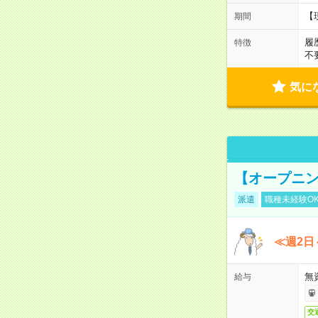
【
期間
履
特徴
不
気に
【オープニン
派遣
職種未経験O
≪週2日
無
給与
交