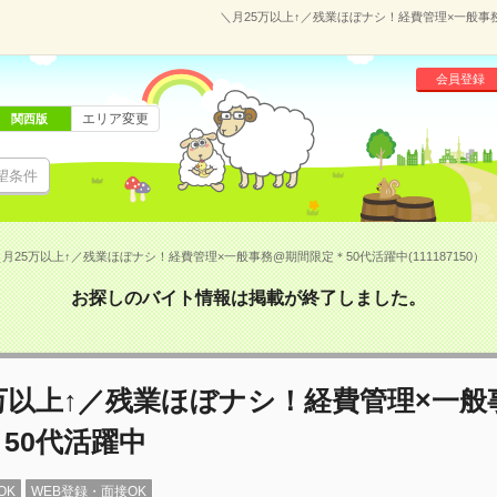
＼月25万以上↑／残業ほぼナシ！経費管理×一般事務@
会員登録
エリア変更
関西版
望条件
月25万以上↑／残業ほぼナシ！経費管理×一般事務@期間限定＊50代活躍中(111187150）
お探しのバイト情報は掲載が終了しました。
万以上↑／残業ほぼナシ！経費管理×一般
50代活躍中
OK
WEB登録・面接OK