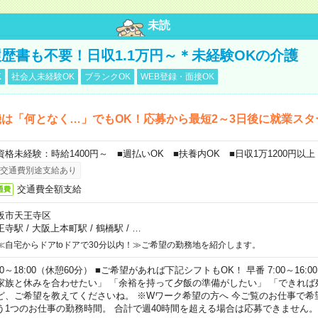
未読
歴書も不要！日収1.1万円～＊未経験OKの介護
K
社会人未経験OK
ブランクOK
WEB登録・面接OK
は「何となく…」でもOK！応募から最短2～3日後に就業スタ
資格未経験：時給1400円～ ■週払いOK ■扶養内OK ■日収1万1200円以上
交通費別途支給あり
交通費全額支給
通費
阪市天王寺区
王寺駅
/
大阪上本町駅
/
鶴橋駅
/
…
≪自宅からドアtoドアで30分以内！≫ご希望の勤務地を紹介します。
00～18:00（休憩60分） ■ご希望があれば下記シフトもOK！ 早番 7:00～16:00 遅
家族と休みを合わせたい」 「余裕を持って夕飯の準備がしたい」 「できれば
ど、ご希望を教えてくださいね。 ※Wワーク希望の方へ 今ご覧のお仕事で希
う1つのお仕事の勤務時間。 合計で週40時間を超える場合は応募できません。