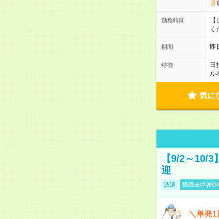
【シ
勤務時間
く
即
期間
日
特徴
ル
気に
【9/2～10
迎
派遣
職種未経験O
＼単発1