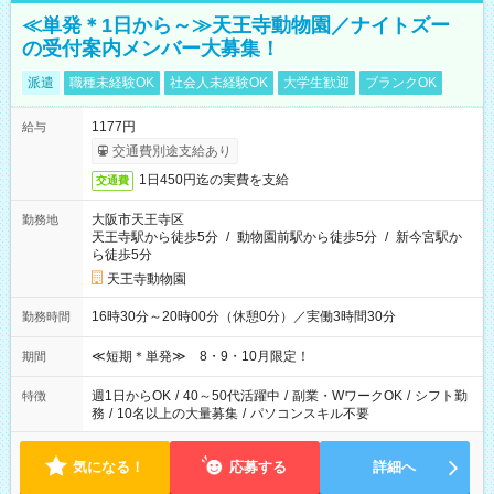
≪単発＊1日から～≫天王寺動物園／ナイトズー
の受付案内メンバー大募集！
派遣
職種未経験OK
社会人未経験OK
大学生歓迎
ブランクOK
1177円
給与
交通費別途支給あり
1日450円迄の実費を支給
交通費
大阪市天王寺区
勤務地
天王寺駅から徒歩5分
/
動物園前駅から徒歩5分
/
新今宮駅か
ら徒歩5分
天王寺動物園
16時30分～20時00分（休憩0分）／実働3時間30分
勤務時間
≪短期＊単発≫ 8・9・10月限定！
期間
週1日からOK
/
40～50代活躍中
/
副業・WワークOK
/
シフト勤
特徴
務
/
10名以上の大量募集
/
パソコンスキル不要
気になる！
応募する
詳細へ