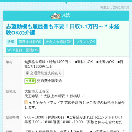
掲載日：2026.08.08
未読
志望動機も履歴書も不要！日収1.1万円～＊未経
験OKの介護
派遣
職種未経験OK
社会人未経験OK
ブランクOK
WEB登録・面接OK
無資格未経験：時給1400円～ ■週払いOK ■扶養内OK ■日
給与
収1万1200円以上
交通費別途支給あり
交通費全額支給
交通費
大阪市天王寺区
勤務地
天王寺駅
/
大阪上本町駅
/
鶴橋駅
/
…
≪自宅からドアtoドアで30分以内！≫ご希望の勤務地を紹介
します。
9:00～18:00（休憩60分） ■ご希望があれば下記シフトもOK！
勤務時間
早番 7:00～16:00 遅番 10:00～19:00 「家族と休みを合わせた
い」 「余裕を持って夕飯の準備がしたい」 「できれば残業はし
たくない」 など、ご希望を教えてくださいね。 ※Wワーク希望