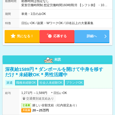
勤務時間は指定なし
勤務時間
変形労働時間制 想定労働時間160時間/月 【シフト例】 ・10：
00～20：00
単発・1日のみOK
期間
日払いOK / 副業・WワークOK / 10名以上の大量募集
特徴
気になる！
応募する
詳細へ
未読
深夜給1589円＊ダンボールを開けて中身を移す
だけ＊未経験OK＊男性活躍中
派遣
職種未経験OK
社会人未経験OK
ブランクOK
1,271円 ～1,589円 ＊日払いOK
給与
交通費別途支給あり
嬉しい全額支給（社内規定あり）
交通費
20～25万円
月収例