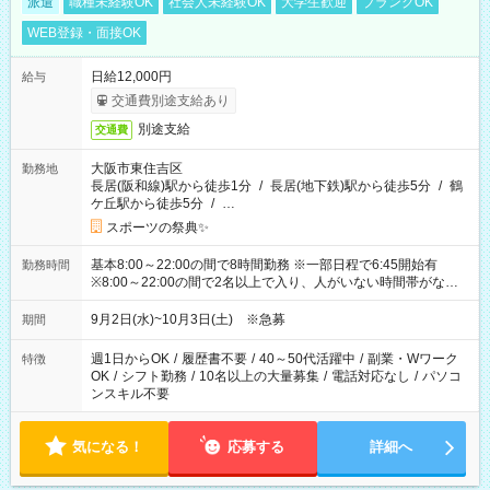
派遣
職種未経験OK
社会人未経験OK
大学生歓迎
ブランクOK
WEB登録・面接OK
日給12,000円
給与
交通費別途支給あり
別途支給
交通費
大阪市東住吉区
勤務地
長居(阪和線)駅から徒歩1分
/
長居(地下鉄)駅から徒歩5分
/
鶴
ケ丘駅から徒歩5分
/
…
スポーツの祭典✨
基本8:00～22:00の間で8時間勤務 ※一部日程で6:45開始有
勤務時間
※8:00～22:00の間で2名以上で入り、人がいない時間帯がない
ように相方と時間を分け合うイメージです
9月2日(水)~10月3日(土) ※急募
期間
週1日からOK
/
履歴書不要
/
40～50代活躍中
/
副業・Wワーク
特徴
OK
/
シフト勤務
/
10名以上の大量募集
/
電話対応なし
/
パソコ
ンスキル不要
気になる！
応募する
詳細へ