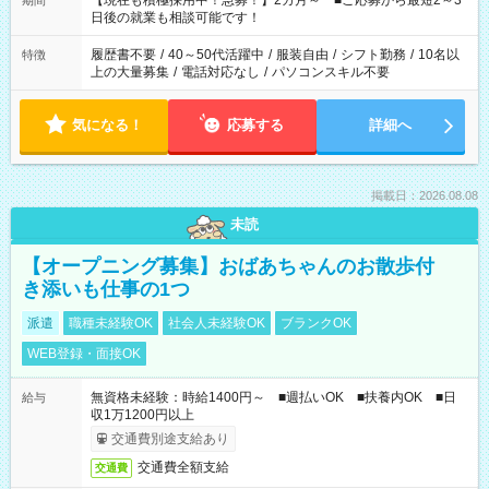
【現在も積極採用中！急募！】2カ月～ ■ご応募から最短2～3
期間
の方へ 今ご覧のお仕事で希望する勤務時間と、もう1つのお仕事
日後の就業も相談可能です！
の勤務時間。 合計で週40時間を超える場合は応募できません。
履歴書不要
/
40～50代活躍中
/
服装自由
/
シフト勤務
/
10名以
特徴
上の大量募集
/
電話対応なし
/
パソコンスキル不要
気になる！
応募する
詳細へ
掲載日：2026.08.08
未読
【オープニング募集】おばあちゃんのお散歩付
き添いも仕事の1つ
派遣
職種未経験OK
社会人未経験OK
ブランクOK
WEB登録・面接OK
無資格未経験：時給1400円～ ■週払いOK ■扶養内OK ■日
給与
収1万1200円以上
交通費別途支給あり
交通費全額支給
交通費