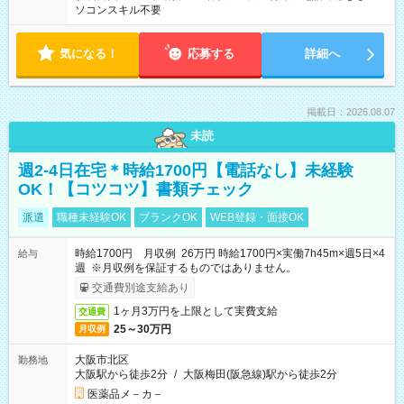
ソコンスキル不要
気になる！
応募する
詳細へ
掲載日：2026.08.07
未読
週2-4日在宅＊時給1700円【電話なし】未経験
OK！【コツコツ】書類チェック
派遣
職種未経験OK
ブランクOK
WEB登録・面接OK
時給1700円 月収例 26万円 時給1700円×実働7h45m×週5日×4
給与
週 ※月収例を保証するものではありません。
交通費別途支給あり
1ヶ月3万円を上限として実費支給
交通費
25～30万円
月収例
大阪市北区
勤務地
大阪駅から徒歩2分
/
大阪梅田(阪急線)駅から徒歩2分
医薬品メ－カ－