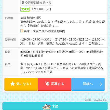
交通費別途支給あり
上限1,000円/日
交通費
大阪市西淀川区
勤務地
御幣島駅から徒歩10分
/
千船駅から徒歩12分
/
尼崎(阪神線)駅
から【登録地】徒歩1分
/
…
兵庫・大阪エリアの物流倉庫内
(1)9:00～17:00※休憩1ｈ (2)17:30～21:30 (3)21:15～翌8:00※休
勤務時間
憩1ｈ 日勤・夕勤・夜勤からお選びいただけます！ ご希望に合
わせて働けるお仕事です(*^^*) 【その他選べる勤務時間】 8-17
時/9-17時/9-18時/10-18時/11-21時/18-22時/20-翌4時/21-翌5
■急募■ド短期1日だけOK☆ ■単発OK ■週1～OK！ ■短期勤務歓
期間
時/22-翌6時/0-翌8時 ご自身のご都合で選んで頂ける完全自由シ
迎 ■長期勤務歓迎
フト！
週1日からOK
/
日払いOK
/
履歴書不要
/
40～50代活躍中
/
副
特徴
業・WワークOK
/
服装自由
/
10名以上の大量募集
/
電話対応な
し
/
パソコンスキル不要
気になる！
応募する
詳細へ
掲載日：2026.08.07
未読