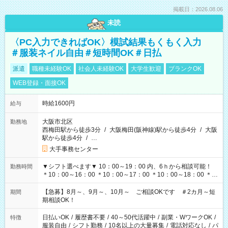
掲載日：2026.08.06
未読
〈PC入力できればOK〉模試結果もくもく入力
＃服装ネイル自由＃短時間OK＃日払
派遣
職種未経験OK
社会人未経験OK
大学生歓迎
ブランクOK
WEB登録・面接OK
時給1600円
給与
大阪市北区
勤務地
西梅田駅から徒歩3分
/
大阪梅田(阪神線)駅から徒歩4分
/
大阪
駅から徒歩4分
/
…
大手事務センター
▼シフト選べます▼ 10：00～19：00 内、6ｈから相談可能！
勤務時間
＊10：00～16：00 ＊10：00～17：00 ＊10：00～18：00 ＊
11：00～19：00 ＊12：00～19：00 ＊13：00～19：00
【急募】8月～、9月～、10月～ ご相談OKです ＃2カ月～短
期間
期相談OK！
日払いOK
/
履歴書不要
/
40～50代活躍中
/
副業・WワークOK
/
特徴
服装自由
/
シフト勤務
/
10名以上の大量募集
/
電話対応なし
/
パ