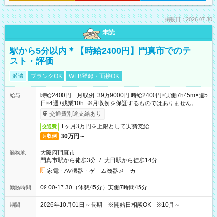
掲載日：2026.07.30
未読
駅から5分以内＊【時給2400円】門真市でのテ
スト・評価
派遣
ブランクOK
WEB登録・面接OK
時給2400円 月収例 39万9000円 時給2400円×実働7h45m×週5
給与
日×4週+残業10h ※月収例を保証するものではありません。※給
与即受取りサービス利用可（利用条件有）
交通費別途支給あり
1ヶ月3万円を上限として実費支給
交通費
30万円～
月収例
大阪府門真市
勤務地
門真市駅から徒歩3分
/
大日駅から徒歩14分
家電・AV機器・ゲ－ム機器メ－カ－
09:00-17:30（休憩45分）実働7時間45分
勤務時間
2026年10月01日～長期 ※開始日相談OK ※10月～
期間