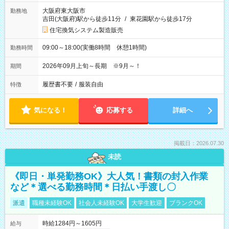
大阪府東大阪市
勤務地
吉田(大阪府)駅から徒歩11分
/
東花園駅から徒歩17分
住宅換気システム製造販売
09:00～18:00(実働8時間 休憩1時間)
勤務時間
2026年09月上旬～長期 ※9月～！
期間
履歴書不要
/
服装自由
特徴
気になる！
応募する
詳細へ
掲載日：2026.07.30
未読
《即日・単発勤務OK》大人気！書類の封入作業
など＊選べる勤務時間＊日払い手渡し〇
派遣
職種未経験OK
社会人未経験OK
大学生歓迎
ブランクOK
時給1284円～1605円
給与