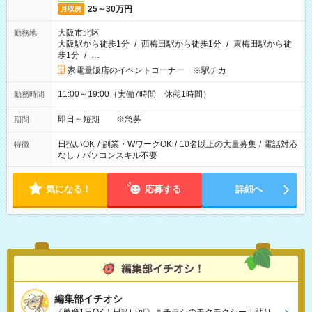
25～30万円
月収例
大阪市北区
勤務地
大阪駅から徒歩1分
/
西梅田駅から徒歩1分
/
東梅田駅から徒
歩1分
/
…
家電量販店のイベントコーナー ※駅チカ
11:00～19:00（実働7時間 休憩1時間）
勤務時間
即日～短期 ※急募
期間
日払いOK
/
副業・WワークOK
/
10名以上の大量募集
/
電話対応
特徴
なし
/
パソコンスキル不要
気になる！
応募する
詳細へ
編集部イチオシ