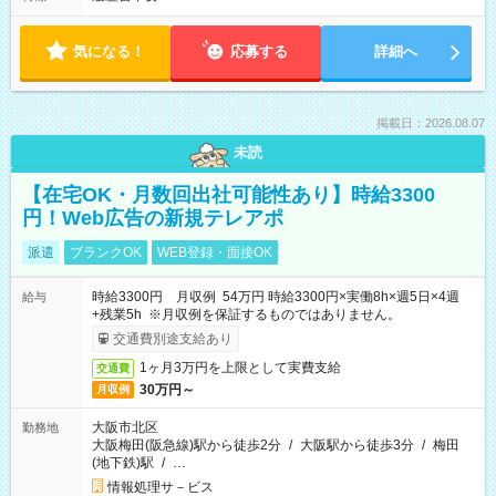
気になる！
応募する
詳細へ
掲載日：2026.08.07
未読
【在宅OK・月数回出社可能性あり】時給3300
円！Web広告の新規テレアポ
派遣
ブランクOK
WEB登録・面接OK
時給3300円 月収例 54万円 時給3300円×実働8h×週5日×4週
給与
+残業5h ※月収例を保証するものではありません。
交通費別途支給あり
1ヶ月3万円を上限として実費支給
交通費
30万円～
月収例
大阪市北区
勤務地
大阪梅田(阪急線)駅から徒歩2分
/
大阪駅から徒歩3分
/
梅田
(地下鉄)駅
/
…
情報処理サ－ビス