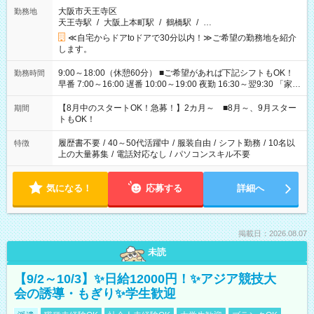
大阪市天王寺区
勤務地
天王寺駅
/
大阪上本町駅
/
鶴橋駅
/
…
≪自宅からドアtoドアで30分以内！≫ご希望の勤務地を紹介
します。
9:00～18:00（休憩60分） ■ご希望があれば下記シフトもOK！
勤務時間
早番 7:00～16:00 遅番 10:00～19:00 夜勤 16:30～翌9:30 「家族
と休みを合わせたい」 「余裕を持って夕飯の準備がしたい」
「できれば残業はしたくない」 など、ご希望を教えてください
【8月中のスタートOK！急募！】2カ月～ ■8月～、9月スター
期間
ね。 ※Wワーク希望の方へ 今ご覧のお仕事で希望する勤務時間
トもOK！
と、もう1つのお仕事の勤務時間。 合計で週40時間を超える場
合は応募できません。
履歴書不要
/
40～50代活躍中
/
服装自由
/
シフト勤務
/
10名以
特徴
上の大量募集
/
電話対応なし
/
パソコンスキル不要
気になる！
応募する
詳細へ
掲載日：2026.08.07
未読
【9/2～10/3】✨日給12000円！✨アジア競技大
会の誘導・もぎり✨学生歓迎