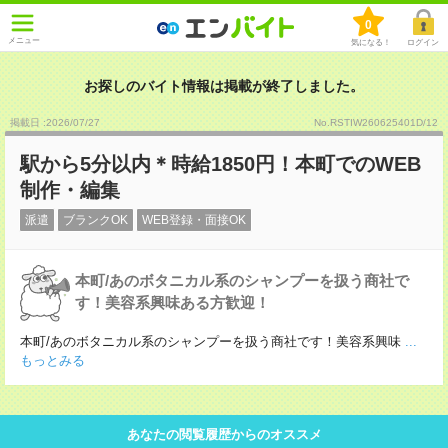
0
メニュー
気になる！
ログイン
お探しのバイト情報は掲載が終了しました。
掲載日 :2026
/
07
/
27
No.RSTIW260625401D/12
駅から5分以内＊時給1850円！本町でのWEB
制作・編集
派遣
ブランクOK
WEB登録・面接OK
本町/あのボタニカル系のシャンプーを扱う商社で
す！美容系興味ある方歓迎！
本町/あのボタニカル系のシャンプーを扱う商社です！美容系興味
...
もっとみる
あなたの閲覧履歴からのオススメ