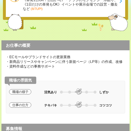
《単発1日OK！日払い可》＊チラシのモクモクシール貼り、
《1日だけの単発もOK》イベントや展示会場での設営・撤去
など
(8/7UP!)
お仕事の概要
・ECモールやブランドサイトの更新業務
・新商品リリースやキャンペーンに伴う新規ページ（LP等）の作成、改修
・資料作成などの事務サポート
職場の雰囲気
職場の様子
活気あり
しずか
仕事の仕方
テキパキ
コツコツ
募集情報