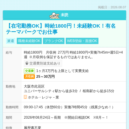
掲載日：2026.08.07
未読
【在宅勤務OK】時給1800円！未経験OK！有名
テーマパークでお仕事
派遣
職種未経験OK
ブランクOK
WEB登録・面接OK
時給1800円 月収例 27万円 時給1800円×実働7h45m×週5日×4
給与
週 ※月収例を保証するものではありません。
交通費別途支給あり
1ヶ月3万円を上限として実費支給
交通費
25～30万円
月収例
大阪市此花区
勤務地
ユニバーサルシティ駅から徒歩3分
/
桜島駅から徒歩15分
ホテル・レジャ－業
09:00-17:45（休憩60分）実働7時間45分（残業少なめ！）
勤務時間
2026年08月24日～長期 ※開始日相談OK ※8月～！
期間
履歴書不要
特徴