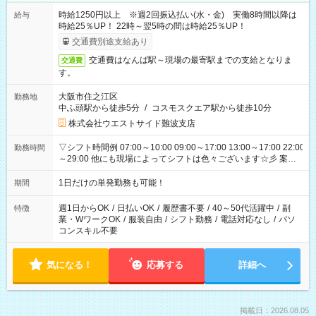
時給1250円以上 ※週2回振込払い(水・金) 実働8時間以降は
給与
時給25％UP！ 22時～翌5時の間は時給25％UP！
交通費別途支給あり
交通費はなんば駅～現場の最寄駅までの支給となりま
交通費
す。
大阪市住之江区
勤務地
中ふ頭駅から徒歩5分
/
コスモスクエア駅から徒歩10分
株式会社ウエストサイド難波支店
▽シフト時間例 07:00～10:00 09:00～17:00 13:00～17:00 22:00
勤務時間
～29:00 他にも現場によってシフトは色々ございます☆彡 案件
次第では午前中で終わるお仕事も...！
1日だけの単発勤務も可能！
期間
週1日からOK
/
日払いOK
/
履歴書不要
/
40～50代活躍中
/
副
特徴
業・WワークOK
/
服装自由
/
シフト勤務
/
電話対応なし
/
パソ
コンスキル不要
気になる！
応募する
詳細へ
掲載日：2026.08.05