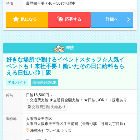
履歴書不要
/
40～50代活躍中
特徴
気になる！
応募する
詳細へ
未読
好きな場所で働けるイベントスタッフ☆人気イ
ベントも！来社不要！働いたその日に給料もら
える日払い◎｜阪
アルバイト
職種未経験OK
日給16,500円～
給与
＋交通費支給 ★交通費全額支給！ ★日払いOK！（規定あり） ┗
働いたその日に現金GET♪ お仕事後はコンビニATMから 日払
交通費別途支給あり
い分を引き落とせます！ 【試用期間】試用期間なし
大阪市天王寺区
勤務地
大阪府大阪市天王寺区生玉前町（最寄り駅：谷町九丁目駅）
株式会社ワンベルウッズ