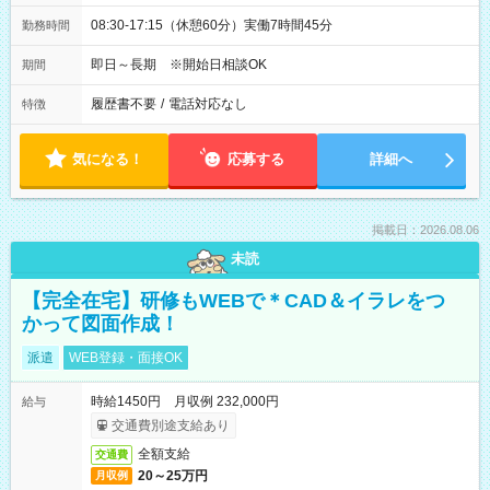
08:30-17:15（休憩60分）実働7時間45分
勤務時間
即日～長期 ※開始日相談OK
期間
履歴書不要
/
電話対応なし
特徴
気になる！
応募する
詳細へ
掲載日：2026.08.06
未読
【完全在宅】研修もWEBで＊CAD＆イラレをつ
かって図面作成！
派遣
WEB登録・面接OK
時給1450円 月収例 232,000円
給与
交通費別途支給あり
全額支給
交通費
20～25万円
月収例