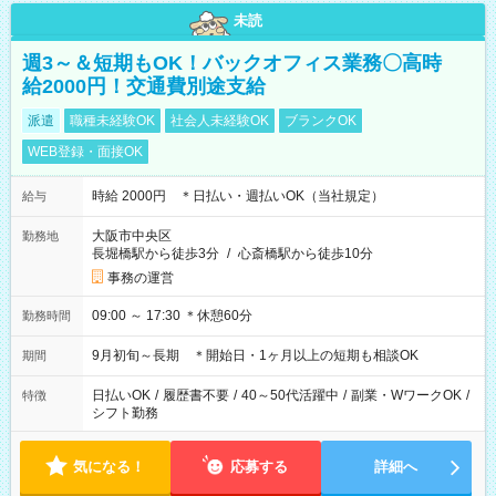
未読
週3～＆短期もOK！バックオフィス業務〇高時
給2000円！交通費別途支給
派遣
職種未経験OK
社会人未経験OK
ブランクOK
WEB登録・面接OK
時給 2000円 ＊日払い・週払いOK（当社規定）
給与
大阪市中央区
勤務地
長堀橋駅から徒歩3分
/
心斎橋駅から徒歩10分
事務の運営
09:00 ～ 17:30 ＊休憩60分
勤務時間
9月初旬～長期 ＊開始日・1ヶ月以上の短期も相談OK
期間
日払いOK
/
履歴書不要
/
40～50代活躍中
/
副業・WワークOK
/
特徴
シフト勤務
気になる！
応募する
詳細へ