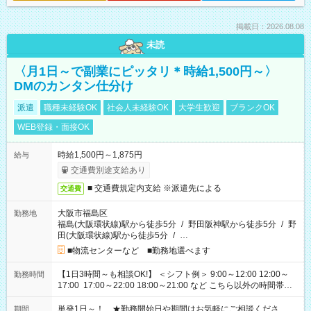
掲載日：2026.08.08
未読
〈月1日～で副業にピッタリ＊時給1,500円～〉
DMのカンタン仕分け
派遣
職種未経験OK
社会人未経験OK
大学生歓迎
ブランクOK
WEB登録・面接OK
時給1,500円～1,875円
給与
交通費別途支給あり
■ 交通費規定内支給 ※派遣先による
交通費
大阪市福島区
勤務地
福島(大阪環状線)駅から徒歩5分
/
野田阪神駅から徒歩5分
/
野
田(大阪環状線)駅から徒歩5分
/
…
■物流センターなど ■勤務地選べます
【1日3時間～も相談OK!】 ＜シフト例＞ 9:00～12:00 12:00～
勤務時間
17:00 17:00～22:00 18:00～21:00 など こちら以外の時間帯も
お気軽にご相談ください！
単発1日～！ ★勤務開始日や期間はお気軽にご相談くださ
期間