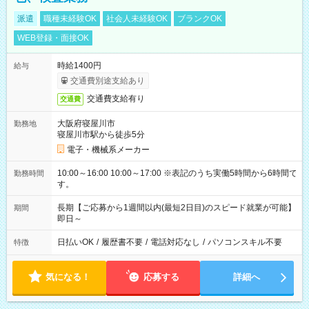
派遣
職種未経験OK
社会人未経験OK
ブランクOK
WEB登録・面接OK
時給1400円
給与
交通費別途支給あり
交通費支給有り
交通費
大阪府寝屋川市
勤務地
寝屋川市駅から徒歩5分
電子・機械系メーカー
10:00～16:00 10:00～17:00 ※表記のうち実働5時間から6時間で
勤務時間
す。
長期【ご応募から1週間以内(最短2日目)のスピード就業が可能】
期間
即日～
日払いOK
/
履歴書不要
/
電話対応なし
/
パソコンスキル不要
特徴
気になる！
応募する
詳細へ