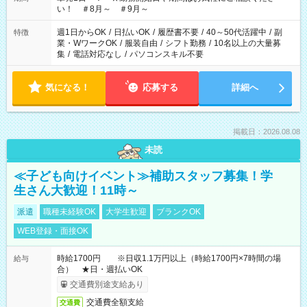
い！ ＃8月～ ＃9月～
週1日からOK
/
日払いOK
/
履歴書不要
/
40～50代活躍中
/
副
特徴
業・WワークOK
/
服装自由
/
シフト勤務
/
10名以上の大量募
集
/
電話対応なし
/
パソコンスキル不要
気になる！
応募する
詳細へ
掲載日：2026.08.08
未読
≪子ども向けイベント≫補助スタッフ募集！学
生さん大歓迎！11時～
派遣
職種未経験OK
大学生歓迎
ブランクOK
WEB登録・面接OK
時給1700円 ※日収1.1万円以上（時給1700円×7時間の場
給与
合） ★日・週払いOK
交通費別途支給あり
交通費全額支給
交通費