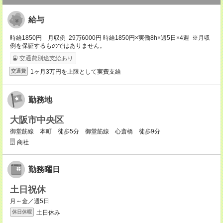
給与
時給1850円 月収例 29万6000円 時給1850円×実働8h×週5日×4週 ※月収
例を保証するものではありません。
交通費別途支給あり
1ヶ月3万円を上限として実費支給
交通費
勤務地
大阪市中央区
御堂筋線 本町 徒歩5分 御堂筋線 心斎橋 徒歩9分
商社
勤務曜日
土日祝休
月～金／週5日
土日休み
休日休暇