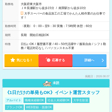
大阪府東大阪市
勤務地
ＪＲ長瀬駅から徒歩15分
/
南巽駅から徒歩10分
大手スーパーの食品加工の工場でかんたん軽作業のお仕事で
す！
〈夜勤〉 0：00～翌8：30 実働：7.5時間 休憩：60分
勤務時間
長期 開始日相談OK
期間
日払いOK
/
履歴書不要
/
40～50代活躍中
/
服装自由
/
シフト勤
特徴
務
/
電話対応なし
/
パソコンスキル不要
気になる！
応募する
詳細へ
掲載日：2026.08.07
未読
《1日だけの単発もOK》イベント運営スタッフ
アルバイト
職種未経験OK
社会人未経験OK
大学生歓迎
ブランクOK
WEB登録・面接OK