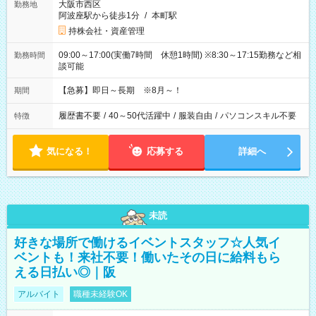
大阪市西区
勤務地
阿波座駅から徒歩1分
/
本町駅
持株会社・資産管理
09:00～17:00(実働7時間 休憩1時間) ※8:30～17:15勤務など相
勤務時間
談可能
【急募】即日～長期 ※8月～！
期間
履歴書不要
/
40～50代活躍中
/
服装自由
/
パソコンスキル不要
特徴
気になる！
応募する
詳細へ
未読
好きな場所で働けるイベントスタッフ☆人気イ
ベントも！来社不要！働いたその日に給料もら
える日払い◎｜阪
アルバイト
職種未経験OK