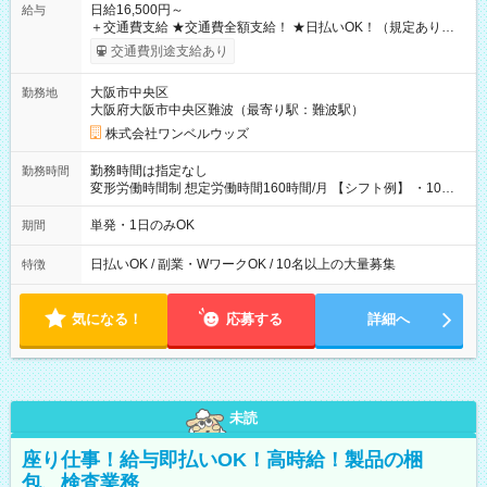
日給16,500円～
給与
＋交通費支給 ★交通費全額支給！ ★日払いOK！（規定あり） ┗
働いたその日に現金GET♪ お仕事後はコンビニATMから 日払
交通費別途支給あり
い分を引き落とせます！ 【試用期間】試用期間なし
大阪市中央区
勤務地
大阪府大阪市中央区難波（最寄り駅：難波駅）
株式会社ワンベルウッズ
勤務時間は指定なし
勤務時間
変形労働時間制 想定労働時間160時間/月 【シフト例】 ・10：
00～20：00
単発・1日のみOK
期間
日払いOK / 副業・WワークOK / 10名以上の大量募集
特徴
気になる！
応募する
詳細へ
未読
座り仕事！給与即払いOK！高時給！製品の梱
包、検査業務