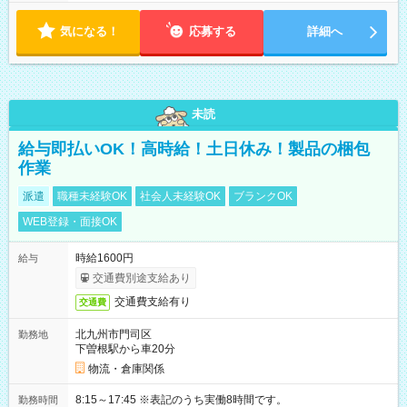
気になる！
応募する
詳細へ
未読
給与即払いOK！高時給！土日休み！製品の梱包
作業
派遣
職種未経験OK
社会人未経験OK
ブランクOK
WEB登録・面接OK
時給1600円
給与
交通費別途支給あり
交通費支給有り
交通費
北九州市門司区
勤務地
下曽根駅から車20分
物流・倉庫関係
8:15～17:45 ※表記のうち実働8時間です。
勤務時間