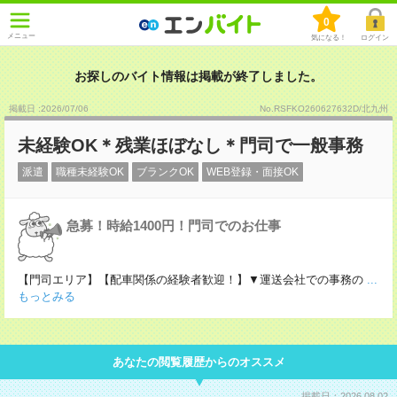
0
メニュー
気になる！
ログイン
お探しのバイト情報は掲載が終了しました。
掲載日 :2026
/
07
/
06
No.RSFKO260627632D/北九州
未経験OK＊残業ほぼなし＊門司で一般事務
派遣
職種未経験OK
ブランクOK
WEB登録・面接OK
急募！時給1400円！門司でのお仕事
【門司エリア】【配車関係の経験者歓迎！】▼運送会社での事務の
...
もっとみる
あなたの閲覧履歴からのオススメ
掲載日：2026.08.02