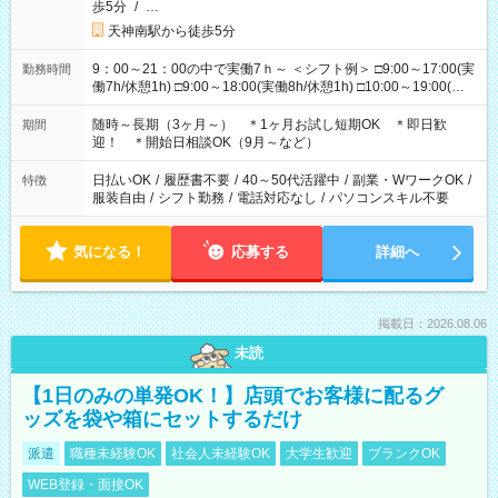
歩5分
/
…
天神南駅から徒歩5分
9：00～21：00の中で実働7ｈ～ ＜シフト例＞ □9:00～17:00(実
勤務時間
働7h/休憩1h) □9:00～18:00(実働8h/休憩1h) □10:00～19:00(実
働8h/休憩1h) □11:00～20:00(実働8h/休憩1h) □12:00～20:00(実
働7h/休憩1h) □12:00～21:00(実働7h/休憩1h) ＊固定OK ＊選べ
随時～長期（3ヶ月～） ＊1ヶ月お試し短期OK ＊即日歓
期間
る時間帯！
迎！ ＊開始日相談OK（9月～など）
日払いOK
/
履歴書不要
/
40～50代活躍中
/
副業・WワークOK
/
特徴
服装自由
/
シフト勤務
/
電話対応なし
/
パソコンスキル不要
気になる！
応募する
詳細へ
掲載日：2026.08.06
未読
【1日のみの単発OK！】店頭でお客様に配るグ
ッズを袋や箱にセットするだけ
派遣
職種未経験OK
社会人未経験OK
大学生歓迎
ブランクOK
WEB登録・面接OK