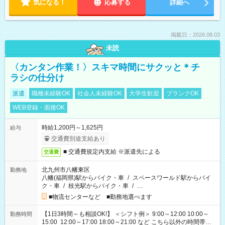
気になる！
応募する
詳細へ
掲載日：2026.08.03
未読
〈カンタン作業！〉スキマ時間にサクッと＊チ
ラシの仕分け
派遣
職種未経験OK
社会人未経験OK
大学生歓迎
ブランクOK
WEB登録・面接OK
時給1,200円～1,625円
給与
交通費別途支給あり
■ 交通費規定内支給 ※派遣先による
交通費
北九州市八幡東区
勤務地
八幡(福岡県)駅からバイク・車
/
スペースワールド駅からバイ
ク・車
/
枝光駅からバイク・車
/
…
■物流センターなど ■勤務地選べます
【1日3時間～も相談OK!】 ＜シフト例＞ 9:00～12:00 10:00～
勤務時間
15:00 12:00～17:00 18:00～21:00 など こちら以外の時間帯も