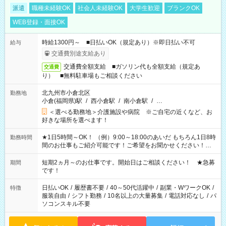
派遣
職種未経験OK
社会人未経験OK
大学生歓迎
ブランクOK
WEB登録・面接OK
時給1300円～ ■日払いOK（規定あり）※即日払い不可
給与
交通費別途支給あり
交通費全額支給 ■ガソリン代も全額支給（規定あ
交通費
り） ■無料駐車場もご相談ください
北九州市小倉北区
勤務地
小倉(福岡県)駅
/
西小倉駅
/
南小倉駅
/
…
＜選べる勤務地＞介護施設や病院 ※ご自宅の近くなど、お
好きな場所を選べます！
★1日5時間～OK！ （例）9:00～18:00のあいだ もちろん1日8時
勤務時間
間のお仕事もご紹介可能です！ご希望をお聞かせください！★
家庭の都合でお休みが必要な場合も遠慮なくご相談ください。
※週最低15時間以上の勤務が必要です
短期2ヵ月～のお仕事です。開始日はご相談ください！ ★急募
期間
です！
日払いOK
/
履歴書不要
/
40～50代活躍中
/
副業・WワークOK
/
特徴
服装自由
/
シフト勤務
/
10名以上の大量募集
/
電話対応なし
/
パ
ソコンスキル不要