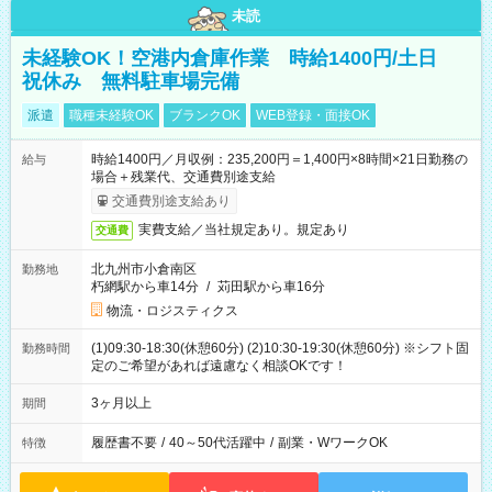
未読
未経験OK！空港内倉庫作業 時給1400円/土日
祝休み 無料駐車場完備
派遣
職種未経験OK
ブランクOK
WEB登録・面接OK
時給1400円／月収例：235,200円＝1,400円×8時間×21日勤務の
給与
場合＋残業代、交通費別途支給
交通費別途支給あり
実費支給／当社規定あり。規定あり
交通費
北九州市小倉南区
勤務地
朽網駅から車14分
/
苅田駅から車16分
物流・ロジスティクス
(1)09:30-18:30(休憩60分) (2)10:30-19:30(休憩60分) ※シフト固
勤務時間
定のご希望があれば遠慮なく相談OKです！
3ヶ月以上
期間
履歴書不要
/
40～50代活躍中
/
副業・WワークOK
特徴