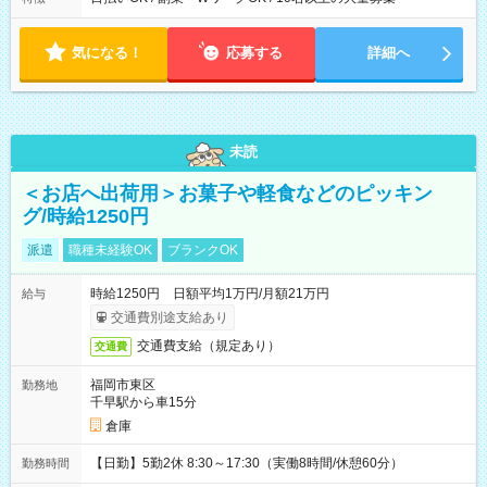
気になる！
応募する
詳細へ
未読
＜お店へ出荷用＞お菓子や軽食などのピッキン
グ/時給1250円
派遣
職種未経験OK
ブランクOK
時給1250円 日額平均1万円/月額21万円
給与
交通費別途支給あり
交通費支給（規定あり）
交通費
福岡市東区
勤務地
千早駅から車15分
倉庫
【日勤】5勤2休 8:30～17:30（実働8時間/休憩60分）
勤務時間