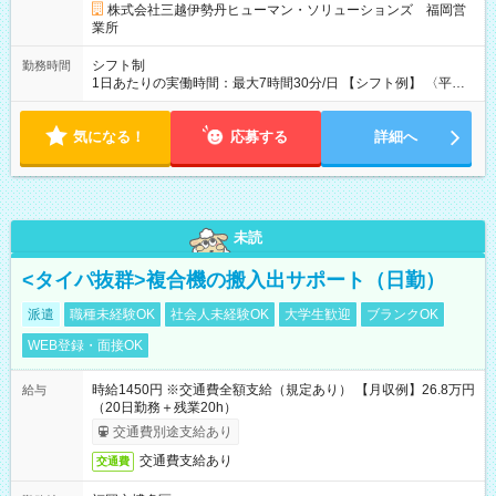
株式会社三越伊勢丹ヒューマン・ソリューションズ 福岡営
業所
シフト制
勤務時間
1日あたりの実働時間：最大7時間30分/日 【シフト例】 〈平
日〉9:30～18:30／12:30～21:30 休憩90分 実働7.5時間 〈土
日祝日〉9:30～18:30／12:30～21:30／10:00～19:00／11:00～
気になる！
20:00 休憩90分 実働7.5時間
応募する
詳細へ
未読
<タイパ抜群>複合機の搬入出サポート（日勤）
派遣
職種未経験OK
社会人未経験OK
大学生歓迎
ブランクOK
WEB登録・面接OK
時給1450円 ※交通費全額支給（規定あり） 【月収例】26.8万円
給与
（20日勤務＋残業20h）
交通費別途支給あり
交通費支給あり
交通費