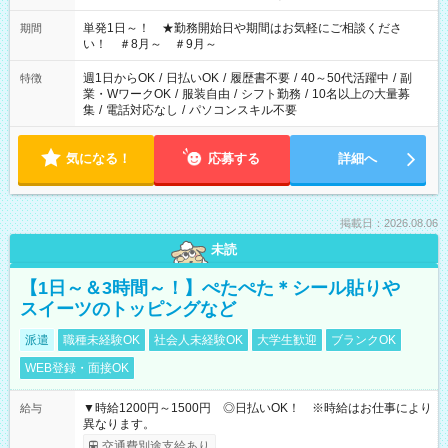
お気軽にご相談ください！
単発1日～！ ★勤務開始日や期間はお気軽にご相談くださ
期間
い！ ＃8月～ ＃9月～
週1日からOK
/
日払いOK
/
履歴書不要
/
40～50代活躍中
/
副
特徴
業・WワークOK
/
服装自由
/
シフト勤務
/
10名以上の大量募
集
/
電話対応なし
/
パソコンスキル不要
気になる！
応募する
詳細へ
掲載日：2026.08.06
未読
【1日～＆3時間～！】ぺたぺた＊シール貼りや
スイーツのトッピングなど
派遣
職種未経験OK
社会人未経験OK
大学生歓迎
ブランクOK
WEB登録・面接OK
▼時給1200円～1500円 ◎日払いOK！ ※時給はお仕事により
給与
異なります。
交通費別途支給あり