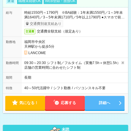
派遣
職種未経験OK
WEB登録・面接OK
時給1550円～1790円 ※BA経験：1年未満1550円／1～3年未
給与
満1640円／3～5年未満1710円／5年以上1790円 ●スマホで前払
いOK（※上限、条件あり）
交通費別途支給あり
交通費全額支給（規定あり）
交通費
福岡市中央区
勤務地
天神駅から徒歩5分
LANCOME
09:30～20:30 シフト制／フルタイム（実働7.5h＋休憩1.5h） ※
勤務時間
店舗の営業時間に合わせたシフト制
長期
期間
40～50代活躍中
/
シフト勤務
/
パソコンスキル不要
特徴
気になる！
応募する
詳細へ
未読