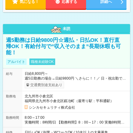
気になる！
応募する
詳細へ
未読
週5勤務は日給9800円☆週払・日払OK！直行直
帰OK！有給付与で”収入そのまま”長期休暇も可
能！
アルバイト
職種未経験OK
日給8,800円～
給与
週5日勤務の場合→日給9800円 ＼さらに！！／ 日・祝出勤で＋
1，000円/日 になります♪ ◆交通費支給あり ※規定あり ◆賞与
交通費別途支給あり
あり ※規定あり ◆資格手当あり ◆最大15万円の定着支援制度
あり ◆面接交通費3000円支給 ◆精勤手当あり ┗実勤務日数23日
北九州市小倉北区
勤務地
以上の社員に月1万円 ※有給休暇を除く ◆ファミリーサポート
福岡県北九州市小倉北区鍛冶町（最寄り駅：平和通駅）
あり ┗障害をもつ子を育てる社員に月1万円 ◆チャイルドサポー
トプランあり ┗自身/妻が不妊治療をしている社員に対し、 特
シンカセキュリティ株式会社
別休暇と治療費の補助 【試用期間】試用期間あり 試用期間の長
さ：3ヶ月 雇用形態、給与は本採用時と同じです。
8:00～17:00
勤務時間
実働時間：8時間/日 【勤務時間】8：00～17：00 実働8時間／
休憩1時間 ☆週2日～勤務OK！ ☆残業少なめ（月平均1～5時
間） 3か月以内の短期間勤務もOK★ ＊週4日以上働ける方のみ
日払いOK / 副業・WワークOK / 10名以上の大量募集
特徴