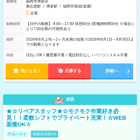
福岡市博多区
勤務地
東比恵駅
/
博多駅
/
福岡空港(鉄道)駅
企業
【日中の勤務】 8:00～17:00 休憩60分 [実働]8時間00分 ※場合に
勤務時間
より7:00出勤の可能性あり
2026年8月上旬～2ヶ月未満の短期 ※2026年8月1日～9月30日ま
期間
での勤務となります
日払いOK
/
履歴書不要
/
電話対応なし
/
パソコンスキル不要
特徴
気になる！
応募する
詳細へ
未読
★☆リペアスタッフ★☆モクモク作業好き必
見！！柔軟シフトでプライベート充実！☆WEB
面接OK☆
アルバイト
職種未経験OK