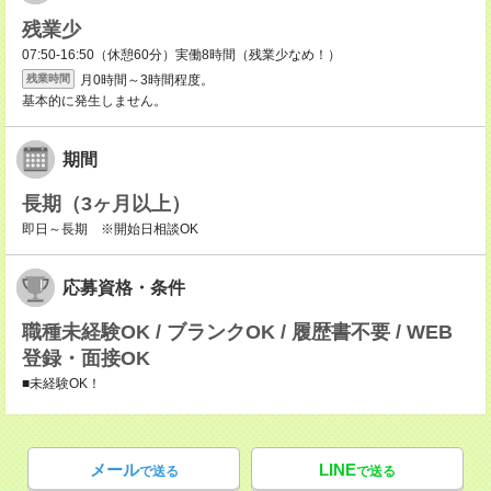
残業少
07:50-16:50（休憩60分）実働8時間（残業少なめ！）
月0時間～3時間程度。
残業時間
基本的に発生しません。
期間
長期（3ヶ月以上）
即日～長期 ※開始日相談OK
応募資格・条件
職種未経験OK / ブランクOK / 履歴書不要 / WEB
登録・面接OK
■未経験OK！
メール
LINE
で送る
で送る