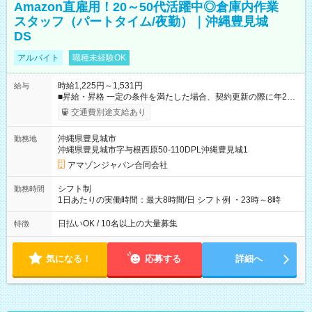
Amazon直雇用！20～50代活躍中◎倉庫内作業
スタッフ（パートタイム/夜勤）｜沖縄豊見城
DS
アルバイト
職種未経験OK
時給1,225円～1,531円
給与
■昇給・昇格 一定の条件を満たした場合、契約更新の際に年2回
まで昇給の機会があります。 ■正社員登用制度あり ※月末締/翌
交通費別途支給あり
月25日支払い ※時間外手当、別途支給 ※深夜割増賃金 (22:00～
翌5:00までは時給が25%UPします) ☆給与前払い制度有！
沖縄県豊見城市
勤務地
☆Amazon直雇用で安定して働けます！ 【試用期間】試用期間
沖縄県豊見城市字与根西原50-110DPL沖縄豊見城1
あり 試用期間の長さ：1週間 雇用形態、給与は本採用時と同じ
です。
アマゾンジャパン合同会社
シフト制
勤務時間
1日あたりの実働時間：最大8時間/日 シフト例 ・23時～8時
日払いOK / 10名以上の大量募集
特徴
気になる！
応募する
詳細へ