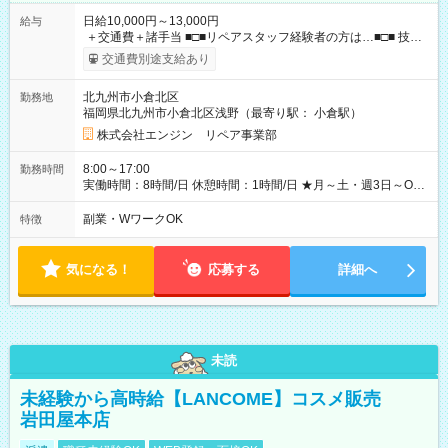
日給10,000円～13,000円
給与
＋交通費＋諸手当 ■□■リペアスタッフ経験者の方は…■□■ 技術
チェック後に日給を決定します！ ・現場数に応じて『日給が1.2
交通費別途支給あり
倍』！ ・その他手当により『1.5倍』になることも…！ ・その
他1日ごとの評価ポイントもあり 頑張った分だけ評価されます！
北九州市小倉北区
勤務地
◆交通費規定支給 ◆残業手当あり ◆子供手当あり ◆宿泊手当あり
福岡県北九州市小倉北区浅野（最寄り駅： 小倉駅）
(2000円/1日) ※宿泊を伴う現場の場合 ◆先輩スタッフの給与例
﹋﹋﹋﹋﹋﹋﹋﹋﹋﹋﹋ ・週5日勤務Aさん ＞＞日給10，000円
株式会社エンジン リペア事業部
×20勤務 ＞＞月収20万円＋諸手当 【試用期間】試用期間あり 試
用期間の長さ：6ヶ月 ※ 雇用形態と給与に、本採用時と異なる
8:00～17:00
勤務時間
部分があります。 雇用形態：本採用時と同じです。 給与：日
実働時間：8時間/日 休憩時間：1時間/日 ★月～土・週3日～OK
給 8,460円以上 ::::: ::::: ::::: ::::: ::::: :::::: 120勤務までは日給8，460
★週4～5日入れる方大歓迎！※日時相談OK ★時期により連休取
円 121勤務目から日給10，000円～ となります。
得も可能！ ＼毎月希望シフト提出で働きやすい！／ 毎月20日ま
副業・WワークOK
特徴
::::: ::::: ::::: ::::: ::::: ::::::
でに翌月の勤務希望シフトを提出◎ ※シフト変更は前週までに
相談OK
気になる！
応募する
詳細へ
未読
未経験から高時給【LANCOME】コスメ販売
岩田屋本店