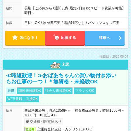
長期【ご応募から1週間以内(最短2日目)のスピード就業が可能】
期間
即日～
日払いOK
/
履歴書不要
/
電話対応なし
/
パソコンスキル不要
特徴
気になる！
応募する
詳細へ
掲載日：2026.08.04
未読
≪時短歓迎！≫おばあちゃんの買い物付き添い
もお仕事の一つ！＊無資格・未経験OK
派遣
職種未経験OK
社会人未経験OK
ブランクOK
WEB登録・面接OK
無資格未経験：時給1350円～ 有資格or経験者：時給1550円～
給与
1600円 ■日払いOK
交通費別途支給あり
交通費全額支給（ガソリン代もOK）
交通費