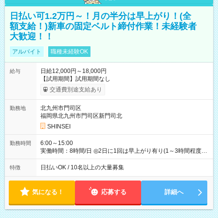
日払い可1.2万円～！月の半分は早上がり！(全
額支給！)新車の固定ベルト締付作業！未経験者
大歓迎！！
アルバイト
職種未経験OK
日給12,000円～18,000円
給与
【試用期間】試用期間なし
交通費別途支給あり
北九州市門司区
勤務地
福岡県北九州市門司区新門司北
SHINSEI
6:00～15:00
勤務時間
実働時間：8時間/日 ◎2日に1回は早上がり有り(1～3時間程度)
◎月残業5～10時間程度
日払いOK / 10名以上の大量募集
特徴
気になる！
応募する
詳細へ