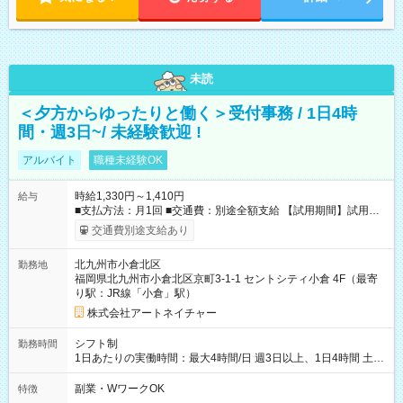
未読
＜夕方からゆったりと働く＞受付事務 / 1日4時
間・週3日~/ 未経験歓迎 !
アルバイト
職種未経験OK
時給1,330円～1,410円
給与
■支払方法：月1回 ■交通費：別途全額支給 【試用期間】試用期
間あり 試用期間の長さ：6ヶ月 雇用形態、給与は本採用時と同
交通費別途支給あり
じです。
北九州市小倉北区
勤務地
福岡県北九州市小倉北区京町3-1-1 セントシティ小倉 4F（最寄
り駅：JR線「小倉」駅）
株式会社アートネイチャー
シフト制
勤務時間
1日あたりの実働時間：最大4時間/日 週3日以上、1日4時間 土曜
や日曜のお休みも応相談 16:05～20:05 「昼間のレジの仕事とW
ワークで働きたい」 「夕食後の空いている時間を有効活用した
副業・WワークOK
特徴
い」など シフトや休み希望など随時ご相談下さい♪