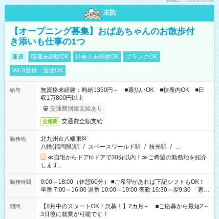
未読
【オープニング募集】おばあちゃんのお散歩付
き添いも仕事の1つ
派遣
職種未経験OK
社会人未経験OK
ブランクOK
WEB登録・面接OK
無資格未経験：時給1350円～ ■週払いOK ■扶養内OK ■日
給与
収1万800円以上
交通費別途支給あり
交通費全額支給
交通費
北九州市八幡東区
勤務地
八幡(福岡県)駅
/
スペースワールド駅
/
枝光駅
/
…
≪自宅からドアtoドアで30分以内！≫ご希望の勤務地を紹介
します。
9:00～18:00（休憩60分） ■ご希望があれば下記シフトもOK！
勤務時間
早番 7:00～16:00 遅番 10:00～19:00 夜勤 16:30～翌9:30 「家族
と休みを合わせたい」 「余裕を持って夕飯の準備がしたい」
「できれば残業はしたくない」 など、ご希望を教えてください
【8月中のスタートOK！急募！】2カ月～ ■ご応募から最短2～
期間
ね。 ※Wワーク希望の方へ 今ご覧のお仕事で希望する勤務時間
3日後に就業が可能です！