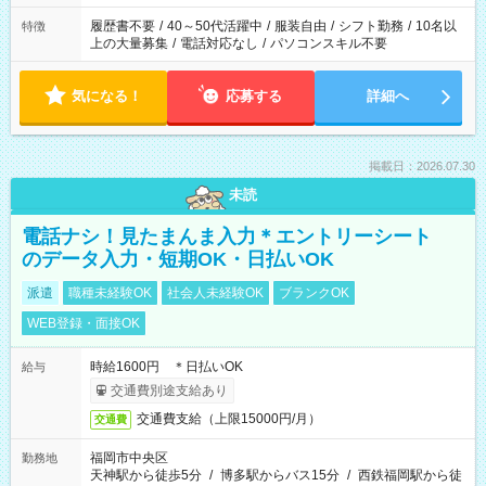
と、もう1つのお仕事の勤務時間。 合計で週40時間を超える場
合は応募できません。
履歴書不要
/
40～50代活躍中
/
服装自由
/
シフト勤務
/
10名以
特徴
上の大量募集
/
電話対応なし
/
パソコンスキル不要
気になる！
応募する
詳細へ
掲載日：2026.07.30
未読
電話ナシ！見たまんま入力＊エントリーシート
のデータ入力・短期OK・日払いOK
派遣
職種未経験OK
社会人未経験OK
ブランクOK
WEB登録・面接OK
時給1600円 ＊日払いOK
給与
交通費別途支給あり
交通費支給（上限15000円/月）
交通費
福岡市中央区
勤務地
天神駅から徒歩5分
/
博多駅からバス15分
/
西鉄福岡駅から徒