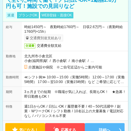
＼空いた時間で働く！／日払いOK×1勤務2.6万
円も可！施設での見回りなど
派遣
ブランクOK
WEB登録・面接OK
時給1450円～ 夜勤時給1760円～ 日収2.6万円～（夜勤時給
給与
1760円×15h）
交通費別途支給あり
交通費全額支給
交通費
北九州市小倉北区
勤務地
小倉(福岡県)駅
/
西小倉駅
/
南小倉駅
/
…
介護施設や病院 ※ご自宅近辺からご案内可能
≪シフト例≫ 10:00～15:00（実働5時間） 12:00～17:00（実働
勤務時間
5時間） 17:00～翌10:00（実働15時間）など ご希望に応じて、
働く時間は調整できます！ お気軽に担当へ相談ください！
3ヵ月までの短期 ※職場が気に入れば、長期もOK！ ★急募！
期間
即日勤務もOK！
週1日からOK
/
日払いOK
/
履歴書不要
/
40～50代活躍中
/
副
特徴
業・WワークOK
/
シフト勤務
/
10名以上の大量募集
/
電話対応
なし
/
パソコンスキル不要
気になる！
応募する
詳細へ