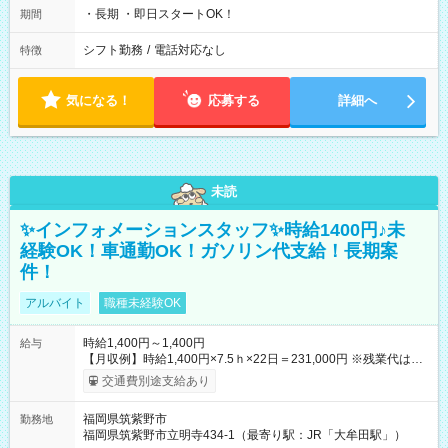
・長期 ・即日スタートOK！
期間
シフト勤務
/
電話対応なし
特徴
気になる！
応募する
詳細へ
未読
✨インフォメーションスタッフ✨時給1400円♪未
経験OK！車通勤OK！ガソリン代支給！長期案
件！
アルバイト
職種未経験OK
時給1,400円～1,400円
給与
【月収例】時給1,400円×7.5ｈ×22日＝231,000円 ※残業代は別
途全額支給します。 【試用期間】試用期間なし
交通費別途支給あり
福岡県筑紫野市
勤務地
福岡県筑紫野市立明寺434-1（最寄り駅：JR「大牟田駅」）