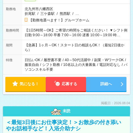
北九州市八幡西区
勤務地
折尾駅
/
三ケ森駅
/
熊西駅
/
…
【勤務地選べます！】グループホーム
【1日5時間～OK】ご希望の時間をご相談ください！ ▼シフト例
勤務時間
日勤 9:00～18:00 早番 7:00～16:00 遅番 10:00～19:00 時
短 10:00～15:00 上記はあくまで一例です。 「夕方までには帰
宅しておきたい」 「朝はゆっくりのスタートがいい」 「お昼の
【急募】1ヶ月～OK！スタート日の相談もOK！（最短2日後か
期間
時間を有効に使いたい」 など、ご希望があれば教えてください
ら）
ね。
日払いOK
/
履歴書不要
/
40～50代活躍中
/
副業・WワークOK
/
特徴
服装自由
/
シフト勤務
/
10名以上の大量募集
/
電話対応なし
/
パ
ソコンスキル不要
気になる！
応募する
詳細へ
掲載日：2026.08.04
未読
＜最短3日後にお仕事決定！＞お散歩の付き添い
やお話相手など！入浴介助ナシ