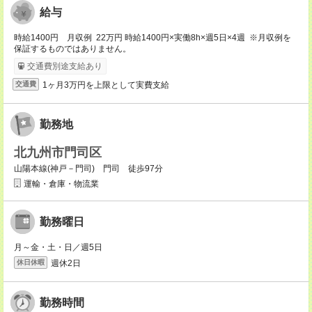
給与
時給1400円 月収例 22万円 時給1400円×実働8h×週5日×4週 ※月収例を
保証するものではありません。
交通費別途支給あり
1ヶ月3万円を上限として実費支給
交通費
勤務地
北九州市門司区
山陽本線(神戸－門司) 門司 徒歩97分
運輸・倉庫・物流業
勤務曜日
月～金・土・日／週5日
週休2日
休日休暇
勤務時間