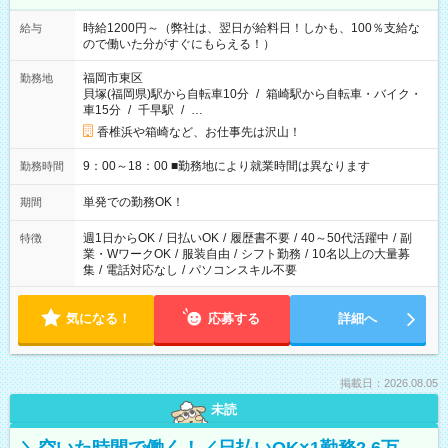
時給1200円～（弊社は、翌日が給料日！しかも、100％支給な
給与
ので働いた分がすぐにもらえる！）
福岡市東区
勤務地
貝塚(福岡県)駅から自転車10分
/
箱崎駅から自転車・バイク・
車15分
/
千早駅
/
…
香椎浜や箱崎など、お仕事先は沢山！
9：00～18：00 ■勤務地により就業時間は異なります
勤務時間
単発での勤務OK！
期間
週1日からOK
/
日払いOK
/
履歴書不要
/
40～50代活躍中
/
副
特徴
業・WワークOK
/
服装自由
/
シフト勤務
/
10名以上の大量募
集
/
電話対応なし
/
パソコンスキル不要
気になる！
応募する
詳細へ
掲載日：2026.08.05
未読