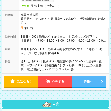
別途支給（規定あり）
交通費
福岡市博多区
勤務地
香椎駅から徒歩5分
/
天神駅から徒歩5分
/
天神南駅から徒歩5
分
/
…
東区内
1日3h～OK！勤務スタイルは自由！お気軽にご相談下さい！
勤務時間
【日勤】 ・7:00～13:00 ・8:00～17:00 ・9:00～13:00 ・9:00
～18:00 ・10:00～19:00 ・13:00～18:00 ・15:00～20:00 ・
16:00～19:00 【夜勤】 ・17:00～21:00 ・18:00～23:00 ・
単発1日のみ～OK！短期や長期も大歓迎です！ ＊急募：8月
期間
21:00～翌6:00 ・23:00～翌8:00 など（他時間多数あり！）
～、9月～など開始日相談OK
週1日からOK
/
日払いOK
/
履歴書不要
/
40～50代活躍中
/
副
特徴
業・WワークOK
/
服装自由
/
シフト勤務
/
10名以上の大量募
集
/
電話対応なし
/
パソコンスキル不要
気になる！
応募する
詳細へ
未読