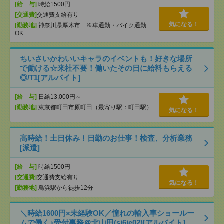
[給 与]
時給1500円
[交通費]
交通費支給有り
気になる！
[勤務地]
神奈川県厚木市 ※車通勤・バイク通勤
OK
ちいさいかわいいキャラのイベントも！好きな場所
で働ける☆来社不要！働いたその日に給料もらえる
◎/T1[アルバイト]
[給 与]
日給13,000円～
[勤務地]
東京都町田市原町田（最寄り駅：町田駅）
気になる！
高時給！土日休み！日勤のお仕事！検査、分析業務
[派遣]
[給 与]
時給1500円
[交通費]
交通費支給有り
気になる！
[勤務地]
鳥浜駅から徒歩12分
＼時給1600円×未経験OK／憧れの輸入車ショールー
ムで働く♪受付事務＠北山田(sj6ie02)[アルバイト]