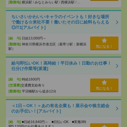
[勤務地]
横浜駅
/
みなとみらい駅
/
西横浜駅
/
…
ちいさいかわいいキャラのイベントも！好きな場所
で働ける☆来社不要！働いたその日に給料もらえる
◎/T1[アルバイト]
[給 与]
日給13,000円～
[勤務地]
神奈川県横浜市港北区（最寄り駅：新横浜
気になる！
駅）
給与即払いOK！高時給！平日休み！日勤のお仕事！
仕分け作業等[派遣]
[給 与]
時給1600円
[交通費]
交通費支給有り
気になる！
[勤務地]
平沼橋駅から徒歩12分
＜1日～OK！＞あの有名企業も！展示会や株主総会
のお手伝い！[アルバイト]
[給 与]
■日給16,840円～ ■日払いOK ■実働3時
間5,120円のお仕事あります！