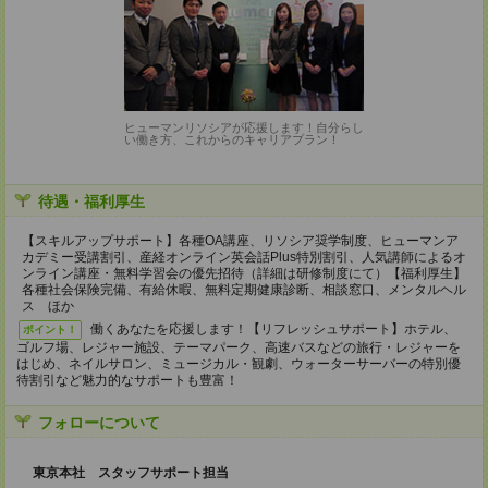
ヒューマンリソシアが応援します！自分らし
い働き方、これからのキャリアプラン！
待遇・福利厚生
【スキルアップサポート】各種OA講座、リソシア奨学制度、ヒューマンア
カデミー受講割引、産経オンライン英会話Plus特別割引、人気講師によるオ
ンライン講座・無料学習会の優先招待（詳細は研修制度にて）【福利厚生】
各種社会保険完備、有給休暇、無料定期健康診断、相談窓口、メンタルヘル
ス ほか
働くあなたを応援します！【リフレッシュサポート】ホテル、
ポイント！
ゴルフ場、レジャー施設、テーマパーク、高速バスなどの旅行・レジャーを
はじめ、ネイルサロン、ミュージカル・観劇、ウォーターサーバーの特別優
待割引など魅力的なサポートも豊富！
フォローについて
東京本社 スタッフサポート担当