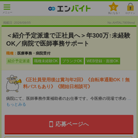
0
メニュー
気になる！
ログイン
掲載日 :2026
/
08
/
05
No.AHTAL7909tmd
＜紹介予定派遣で正社員へ＞年300万↑未経験
OK／病院で医師事務サポート
職種：
医療事務・病院受付
紹介予定派遣
職種未経験OK
ブランクOK
WEB登録・面接OK
《正社員登用後は賞与年2回》《自転車通勤OK！無
料バスもあり》《開始日相談可》
病院にて、医師事務作業補助者のお仕事です。今医療の現場で求め
...
もっとみる
応募ページへ