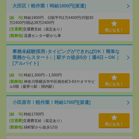
大田区！軽作業！時給1800円[派遣]
[給 与]
時給1800円 日額平均1万4400円/月額30
万2400円/残込39万2400円
[交通費]
交通費支給（規定あり）
気になる！
[勤務地]
流通センター駅から車
事務未経験採用♪タイピングができればOK！簡単な
業務からスタート♪｜駅チカ徒歩5分｜週4日～OK｜
[アルバイト]
[給 与]
時給1,300円～1,500円
[勤務地]
神奈川県横浜市中区相生町3-63ヤオマサビ
気になる！
ル5階（最寄り駅：関内駅）
小田原市！軽作業！時給1700円[派遣]
[給 与]
時給1700円
[交通費]
交通費支給（規定あり）
気になる！
[勤務地]
緑町駅から徒歩12分