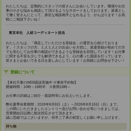
わたしたちは、定期的にスタッフの皆さんにお会いしています。職場やお仕
事の小さな悩みも相談して頂けるようなサポートをしております。派遣とし
て働く皆さんにとって、身近な相談相手となれるよう、がんばります！お気
軽にご相談下さいね！
東京本社 人材コーディネート担当
わたしたちは、「満足していただける登録会」の運営を心掛けておりま
す。！スタッフの方、１人１人との出会いを大切に、派遣登録が初めての方
でも安心してお仕事の相談ができるような登録会を目指しています！お仕事
に関する不安を少しでも解消できるよう、心の通った面談を行っています。
皆さまとお会いできる日を楽しみにしています！お気軽にお問合せ下さい！
登録について
【来社不要のWEB面談実施中 ※事前予約制】
開催時間：10時～16時半 ※夜間18時～
お仕事の詳細はご紹介・面談時等にお伝えいたします。
弊社夏季休業期間：2026年8月8日（土）～2026年8月16日（日）まで。
この間にいただきましたエントリー及びお問い合わせ等につきましては、
営業開始日以降に順次対応させて頂きます。
誠に恐縮ではございますが、何卒ご了承の程宜しくお願い申し上げます。
持ち物