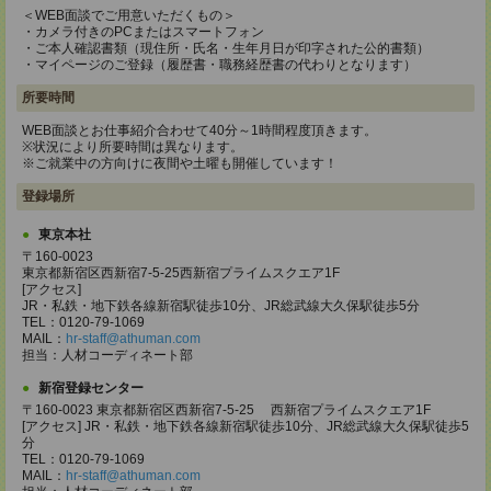
＜WEB面談でご用意いただくもの＞
・カメラ付きのPCまたはスマートフォン
・ご本人確認書類（現住所・氏名・生年月日が印字された公的書類）
・マイページのご登録（履歴書・職務経歴書の代わりとなります）
所要時間
WEB面談とお仕事紹介合わせて40分～1時間程度頂きます。
※状況により所要時間は異なります。
※ご就業中の方向けに夜間や土曜も開催しています！
登録場所
東京本社
〒160-0023
東京都新宿区西新宿7-5-25西新宿プライムスクエア1F
[アクセス]
JR・私鉄・地下鉄各線新宿駅徒歩10分、JR総武線大久保駅徒歩5分
TEL：0120-79-1069
MAIL：
hr-staff@athuman.com
担当：人材コーディネート部
新宿登録センター
〒160-0023 東京都新宿区西新宿7-5-25 西新宿プライムスクエア1F
[アクセス] JR・私鉄・地下鉄各線新宿駅徒歩10分、JR総武線大久保駅徒歩5
分
TEL：0120-79-1069
MAIL：
hr-staff@athuman.com