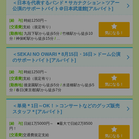
＜日本を代表するバンド＊サカナクション＞ツアー
公演のサポートバイト＠日本武道館[アルバイト]
[給 与]
時給1250円～
[交通費]
支給（規定有り）
気になる！
[勤務地]
九段下駅から徒歩5分
/
竹橋駅から徒歩10
分
/
神保町駅から徒歩15分
/
…
＜SEKAI NO OWARI＊8月15日・16日＞ドーム公演
のサポートバイト[アルバイト]
[給 与]
時給1250円～
[交通費]
支給（規定有り）
気になる！
[勤務地]
後楽園駅から徒歩5分
/
水道橋駅から徒歩5
分
/
春日(東京都)駅から徒歩7分
＜単発＊1日～OK！＞コンサートなどのグッズ販売
スタッフ＊[アルバイト]
[給 与]
日給1万5000円～ ■最大で日給2万8500
円！
[交通費]
交通費規定支給
気になる！