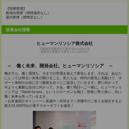
【喫煙環境】
敷地内禁煙（喫煙場所なし）
屋内禁煙（喫煙室なし）
派遣会社情報
ヒューマンリソシア株式会社
労働者派遣事業許可番号:派13-080176
職業紹介事業許可番号:13-ユ-080167
～ 働く未来、開発会社。ヒューマンリソシア ～
働き方も、働く環境も、今までの常識を超えて変化します。それは、あなた
にとっては明るい未来が開けること。私たちは、時代の変化に先駆けて、サ
ポート体制やお役に立つ施策を次々にご提供していきます。夢に向かって、
今よりも素敵な自分に向かって。さあ、働く明日へご一緒に。ヒューマンリ
ソシアは「Stand by you」というスローガンを掲げ、皆様に寄り添い、共に
働く未来を作っていきます。
＜お友達紹介キャンペーン実施中！9/30まで＞求職中のご友人を紹介すると
最大15,000円分の電子マネーギフトを進呈！