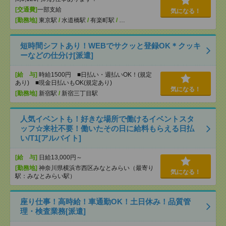
[交通費]
一部支給
気になる！
[勤務地]
東京駅
/
水道橋駅
/
有楽町駅
/
…
短時間シフトあり！WEBでサクッと登録OK＊クッキ
ーなどの仕分け[派遣]
[給 与]
時給1500円 ■日払い・週払いOK！(規定
あり) ■現金日払いもOK(規定あり)
気になる！
[勤務地]
新宿駅
/
新宿三丁目駅
人気イベントも！好きな場所で働けるイベントスタ
ッフ☆来社不要！働いたその日に給料もらえる日払
い/T1[アルバイト]
[給 与]
日給13,000円～
[勤務地]
神奈川県横浜市西区みなとみらい（最寄り
気になる！
駅：みなとみらい駅）
座り仕事！高時給！車通勤OK！土日休み！品質管
理・検査業務[派遣]