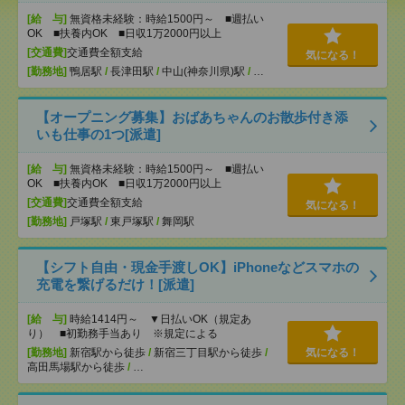
[給 与]
無資格未経験：時給1500円～ ■週払い
OK ■扶養内OK ■日収1万2000円以上
[交通費]
交通費全額支給
気になる！
[勤務地]
鴨居駅
/
長津田駅
/
中山(神奈川県)駅
/
…
【オープニング募集】おばあちゃんのお散歩付き添
いも仕事の1つ[派遣]
[給 与]
無資格未経験：時給1500円～ ■週払い
OK ■扶養内OK ■日収1万2000円以上
[交通費]
交通費全額支給
気になる！
[勤務地]
戸塚駅
/
東戸塚駅
/
舞岡駅
【シフト自由・現金手渡しOK】iPhoneなどスマホの
充電を繋げるだけ！[派遣]
[給 与]
時給1414円～ ▼日払いOK（規定あ
り） ■初勤務手当あり ※規定による
[勤務地]
新宿駅から徒歩
/
新宿三丁目駅から徒歩
/
気になる！
高田馬場駅から徒歩
/
…