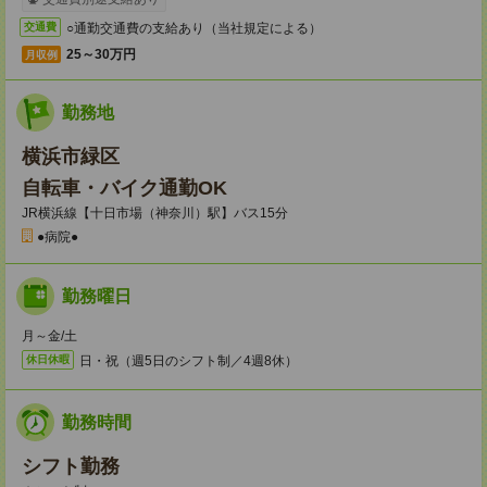
○通勤交通費の支給あり（当社規定による）
交通費
25～30万円
月収例
勤務地
横浜市緑区
自転車・バイク通勤OK
JR横浜線【十日市場（神奈川）駅】バス15分
●病院●
勤務曜日
月～金/土
日・祝（週5日のシフト制／4週8休）
休日休暇
勤務時間
シフト勤務