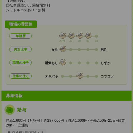
【通勤手段】
自転車通勤OK：駐輪場無料
シャトルバスあり：無料
職場の雰囲気
年齢層
20代
30
40
50
60
男女比率
女性
男性
職場の様子
活気あり
しずか
仕事の仕方
テキパキ
コツコツ
募集情報
給与
時給1,600円【月収例】約287,000円（時給1,600円×実働7.50h×21日+残業
20h）+交通費
交通費別途支給あり