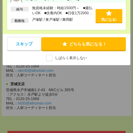
高崎支店（旧：前橋支店）
無資格未経験：時給1500円～ ■週払
給与
〒370-0849
いOK ■扶養内OK ■日収1万2000円
群馬県高崎市八島町274 高崎高徳ビル 4F
以上
戸塚駅 / 東戸塚駅 / 舞岡駅
気になる!
勤務地
[アクセス]
ＪＲ高崎駅より徒歩3分
TEL：0120-25-1069
MAIL：
tks30@athuman.com
担当：人材コーディネート担当
スキップ
どちらも気になる！
宇都宮支店
栃木県宇都宮市大通り2-2-3 明治安田生命宇都宮大工町ビル2階
しばらく表示しない
〔アクセス〕宇都宮駅より徒歩11分
TEL：0120-25-1069
MAIL：
utm30@athuman.com
担当：人材コーディネート担当
茨城支店
茨城県水戸市城南1-2-43 NKCビル 305号
〔アクセス〕水戸駅より徒歩5分
TEL：0120-25-1069
MAIL：
hit30@athuman.com
担当：人材コーディネート担当