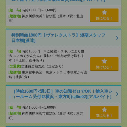
[給 与]
時給1,600円～1,600円
[勤務地]
神奈川県横浜市都筑区（最寄り駅：北山
気になる！
田）
特別時給1800円【ヴァレクストラ】短期スタッフ
日本橋[派遣]
[給 与]
時給1800円 ※ご経験・スキルにより優
遇 スマホでかんたんに前払いで給与が受け取れま
す（※上限、条件あり）
[交通費]
交通費全額支給（規定あり）
気になる！
[勤務地]
東京都中央区 東京メトロ 日本橋駅から直
結（徒歩1分）
［時給1600円×週3日］車の知識ゼロでOK！輸入車シ
ョールーム受付＠横浜・東方町(sj6ie02)[アルバイト]
[給 与]
時給1,600円～1,600円
[勤務地]
神奈川県横浜市都筑区（最寄り駅：東方
気になる！
町）