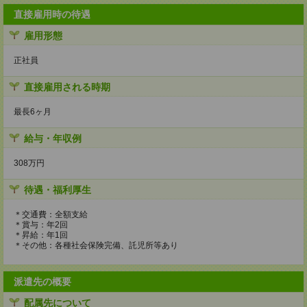
直接雇用時の待遇
雇用形態
正社員
直接雇用される時期
最長6ヶ月
給与・年収例
308万円
待遇・福利厚生
＊交通費：全額支給
＊賞与：年2回
＊昇給：年1回
＊その他：各種社会保険完備、託児所等あり
派遣先の概要
配属先について