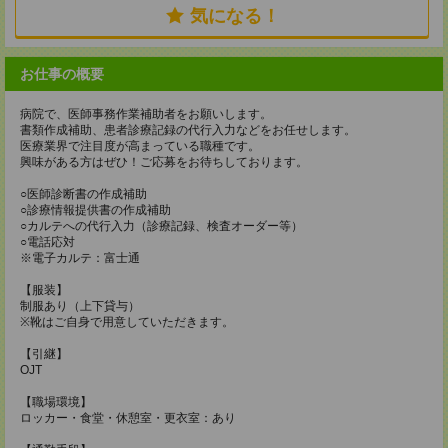
気になる！
お仕事の概要
病院で、医師事務作業補助者をお願いします。
書類作成補助、患者診療記録の代行入力などをお任せします。
医療業界で注目度が高まっている職種です。
興味がある方はぜひ！ご応募をお待ちしております。
○医師診断書の作成補助
○診療情報提供書の作成補助
○カルテへの代行入力（診療記録、検査オーダー等）
○電話応対
※電子カルテ：富士通
【服装】
制服あり（上下貸与）
※靴はご自身で用意していただきます。
【引継】
OJT
【職場環境】
ロッカー・食堂・休憩室・更衣室：あり