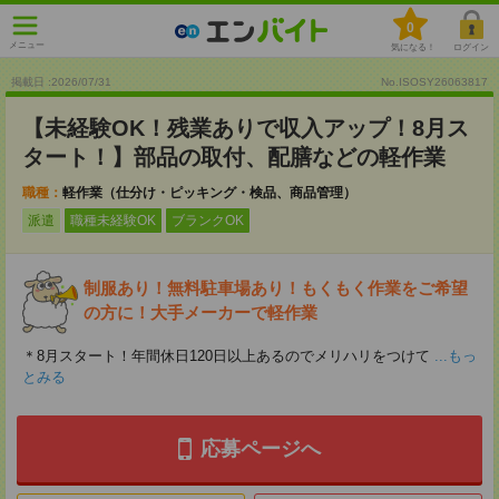
0
メニュー
気になる！
ログイン
掲載日 :2026
/
07
/
31
No.ISOSY26063817
【未経験OK！残業ありで収入アップ！8月ス
タート！】部品の取付、配膳などの軽作業
職種：
軽作業（仕分け・ピッキング・検品、商品管理）
派遣
職種未経験OK
ブランクOK
制服あり！無料駐車場あり！もくもく作業をご希望
の方に！大手メーカーで軽作業
＊8月スタート！年間休日120日以上あるのでメリハリをつけて
...もっ
とみる
応募ページへ