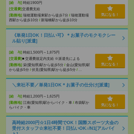
[給 与]
時給1900円
[交通費]
交通費支給
気になる！
[勤務地]
瑞穂運動場東駅から徒歩7分
/
瑞穂運動場
西駅から徒歩10分
/
新瑞橋駅から徒歩10分
《単発1日OK！日払い可》＊お菓子のモクモクシー
ル貼り[派遣]
[給 与]
時給1,500円～1,875円
[交通費]
■ 交通費規定内支給 ※派遣先による
気になる！
[勤務地]
栄(愛知県)駅から徒歩5分
/
金山(愛知県)駅
から徒歩5分
/
伏見(愛知県)駅から徒歩5分
/
…
＼来社不要／単発1日OK＊お菓子の仕分け[派遣]
[給 与]
時給1,200円～1,625円
[勤務地]
江南(愛知県)駅からバイク・車
/
布袋駅か
気になる！
らバイク・車
高時給2000円☆1日4時間でOK！国際スポーツ大会の
受付スタッフ☆来社不要！日払いOK♪/N1[アルバイ
ト]