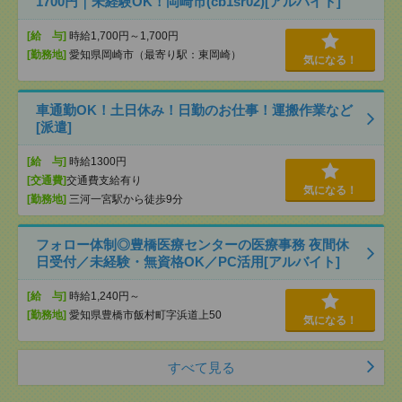
1700円｜未経験OK！岡崎市(cb1sr02)[アルバイト]
[給 与]
時給1,700円～1,700円
[勤務地]
愛知県岡崎市（最寄り駅：東岡崎）
気になる！
車通勤OK！土日休み！日勤のお仕事！運搬作業など
[派遣]
[給 与]
時給1300円
[交通費]
交通費支給有り
気になる！
[勤務地]
三河一宮駅から徒歩9分
フォロー体制◎豊橋医療センターの医療事務 夜間休
日受付／未経験・無資格OK／PC活用[アルバイト]
[給 与]
時給1,240円～
[勤務地]
愛知県豊橋市飯村町字浜道上50
気になる！
すべて見る