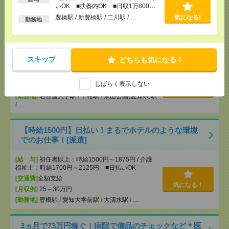
[交通費]
交通費全額支給（ガソリン代もOK！）
気になる！
いOK ■扶養内OK ■日収1万800円
[勤務地]
豊橋駅
/
新豊橋駅
/
二川駅
/
…
以上
豊橋駅 / 新豊橋駅 / 二川駅 / …
気になる!
勤務地
【オープニング募集】おばあちゃんのお散歩付き添
いも仕事の1つ[派遣]
スキップ
どちらも気になる！
[給 与]
無資格未経験：時給1450円～ ■週払い
OK ■扶養内OK ■日収1万1600円以上
しばらく表示しない
[交通費]
交通費全額支給
気になる！
[勤務地]
名古屋大学駅
/
千種駅
/
東山公園(愛知県)駅
/
…
【時給1500円】日払い！まるでホテルのような環境
でのお仕事！[派遣]
[給 与]
初任者以上：時給1500円～1875円 / 介護
福祉士：時給1700円～2125円 ■日払いOK
[交通費]
全額支給
気になる！
[月収例]
25～30万円
[勤務地]
豊橋駅
/
愛知大学前駅
/
大清水駅
/
…
3ヵ月で73万円稼ぐ！病院で備品のチェックなど＊医