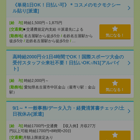
《単発1日OK！日払い可》＊コスメのモクモクシー
ル貼り[派遣]
[給 与]
時給1,500円～1,875円
[交通費]
■ 交通費規定内支給 ※派遣先による
気になる！
[勤務地]
名古屋駅から徒歩5分
/
名鉄名古屋駅から
徒歩5分
/
近鉄名古屋駅から徒歩5分
/
…
高時給2000円☆1日4時間でOK！国際スポーツ大会の
受付スタッフ☆来社不要！日払いOK♪/N1[アルバイ
ト]
[給 与]
時給2,000円～
[勤務地]
愛知県名古屋市中区金山（最寄り駅：金山
気になる！
駅）
9/1～＊一般事務/データ入力・経費清算書チェック/土
日祝休み[派遣]
[給 与]
時給1700円+交通費 【収入例】月収27万
円以上可能 時給1700円×8時間×20日
[交通費]
月額上限規定あり