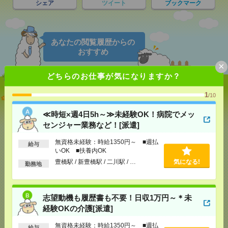
シェア
ツイート
ブックマーク
あなたの閲覧履歴からの
おすすめ
×
どちらのお仕事が気になりますか？
1
≪時短×週4日5h～≫未経験OK！病院でメッセンジャ
/10
ー業務など！[派遣]
≪時短×週4日5h～≫未経験OK！病院でメッ
センジャー業務など！[派遣]
[給 与]
無資格未経験：時給1350円～ ■週払い
OK ■扶養内OK
無資格未経験：時給1350円～ ■週払
[交通費]
給与
交通費全額支給（ガソリン代もOK！）
気になる！
いOK ■扶養内OK
[勤務地]
豊橋駅
/
新豊橋駅
/
二川駅
/
…
豊橋駅 / 新豊橋駅 / 二川駅 / …
気になる!
勤務地
志望動機も履歴書も不要！日収1万円～＊未経験OK
の介護[派遣]
志望動機も履歴書も不要！日収1万円～＊未
経験OKの介護[派遣]
[給 与]
無資格未経験：時給1350円～ ■週払い
OK ■扶養内OK ■日収1万800円以上
無資格未経験：時給1350円～ ■週払
給与