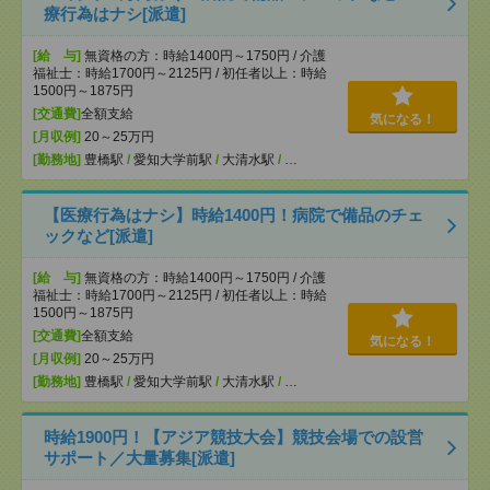
療行為はナシ[派遣]
[給 与]
無資格の方：時給1400円～1750円 / 介護
福祉士：時給1700円～2125円 / 初任者以上：時給
1500円～1875円
[交通費]
全額支給
気になる！
[月収例]
20～25万円
[勤務地]
豊橋駅
/
愛知大学前駅
/
大清水駅
/
…
【医療行為はナシ】時給1400円！病院で備品のチェ
ックなど[派遣]
[給 与]
無資格の方：時給1400円～1750円 / 介護
福祉士：時給1700円～2125円 / 初任者以上：時給
1500円～1875円
[交通費]
全額支給
気になる！
[月収例]
20～25万円
[勤務地]
豊橋駅
/
愛知大学前駅
/
大清水駅
/
…
時給1900円！【アジア競技大会】競技会場での設営
サポート／大量募集[派遣]