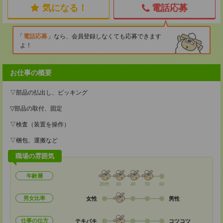
気になる！
電話応募
電話応募
なら、会員登録しなくても応募できます
よ！
お仕事の概要
▽部品の払出し、ピッキング
▽部品の取付、固定
▽検査（装置を操作）
▽梱包、運搬など
職場の雰囲気
年齢層
20代
30
40
50
60
男女比率
女性
男性
仕事の仕方
テキパキ
コツコツ