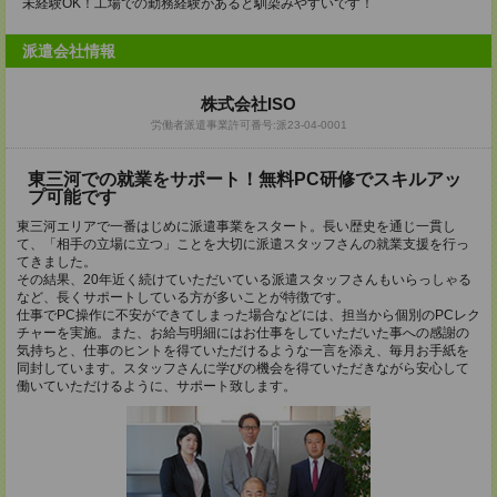
未経験OK！工場での勤務経験があると馴染みやすいです！
派遣会社情報
株式会社ISO
労働者派遣事業許可番号:派23-04-0001
東三河での就業をサポート！無料PC研修でスキルアッ
プ可能です
東三河エリアで一番はじめに派遣事業をスタート。長い歴史を通じ一貫し
て、「相手の立場に立つ」ことを大切に派遣スタッフさんの就業支援を行っ
てきました。
その結果、20年近く続けていただいている派遣スタッフさんもいらっしゃる
など、長くサポートしている方が多いことが特徴です。
仕事でPC操作に不安ができてしまった場合などには、担当から個別のPCレク
チャーを実施。また、お給与明細にはお仕事をしていただいた事への感謝の
気持ちと、仕事のヒントを得ていただけるような一言を添え、毎月お手紙を
同封しています。スタッフさんに学びの機会を得ていただきながら安心して
働いていただけるように、サポート致します。