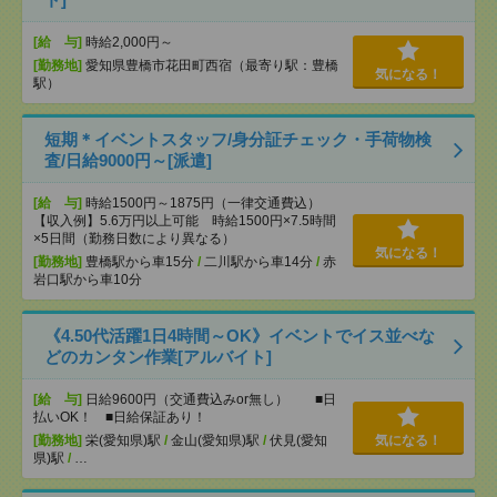
[給 与]
時給2,000円～
[勤務地]
愛知県豊橋市花田町西宿（最寄り駅：豊橋
気になる！
駅）
短期＊イベントスタッフ/身分証チェック・手荷物検
査/日給9000円～[派遣]
[給 与]
時給1500円～1875円（一律交通費込）
【収入例】5.6万円以上可能 時給1500円×7.5時間
×5日間（勤務日数により異なる）
気になる！
[勤務地]
豊橋駅から車15分
/
二川駅から車14分
/
赤
岩口駅から車10分
《4.50代活躍1日4時間～OK》イベントでイス並べな
どのカンタン作業[アルバイト]
[給 与]
日給9600円（交通費込みor無し） ■日
払いOK！ ■日給保証あり！
[勤務地]
栄(愛知県)駅
/
金山(愛知県)駅
/
伏見(愛知
気になる！
県)駅
/
…