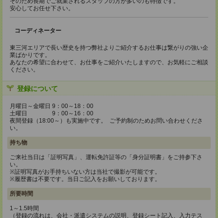
そのため長期でご就業されるスタッフの方が多いのも特徴です。
安心してお任せ下さい。
コーディネーター
東三河エリアで長い歴史を持つ弊社よりご紹介するお仕事は繋がりの強い企
業ばかりです。
あなたの希望に合わせて、お仕事をご紹介いたしますので、お気軽にご相談
ください。
登録について
月曜日～金曜日 9：00～18：00
土曜日 9：00～16：00
夜間登録（18:00～）も実施中です。 ご予約制のためお問い合わせくださ
い。
持ち物
ご来社当日は「証明写真」、運転免許証等の「身分証明書」をご持参下さ
い。
※証明写真がお手持ちいない方は当社で撮影が可能です。
※履歴書は不要です。当日ご記入をお願いしております。
所要時間
1～1.5時間
（登録の流れは、会社・派遣システムの説明、登録シート記入、入力テス