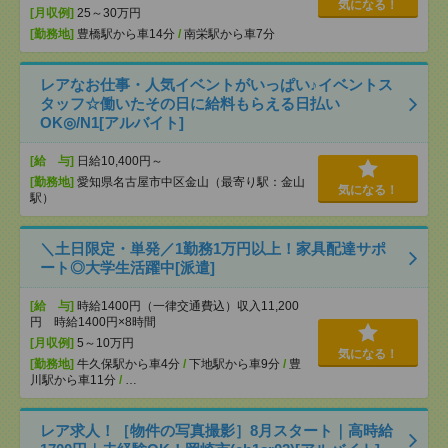
気になる！
[月収例]
25～30万円
[勤務地]
豊橋駅から車14分
/
南栄駅から車7分
レアなお仕事・人気イベントがいっぱい♪イベントス
タッフ☆働いたその日に給料もらえる日払い
OK◎/N1[アルバイト]
[給 与]
日給10,400円～
[勤務地]
愛知県名古屋市中区金山（最寄り駅：金山
気になる！
駅）
＼土日限定・単発／1勤務1万円以上！家具配達サポ
ート◎大学生活躍中[派遣]
[給 与]
時給1400円（一律交通費込）収入11,200
円 時給1400円×8時間
[月収例]
5～10万円
気になる！
[勤務地]
牛久保駅から車4分
/
下地駅から車9分
/
豊
川駅から車11分
/
…
レア求人！［物件の写真撮影］8月スタート｜高時給