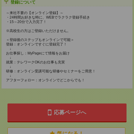
登録について
～来社不要の【オンライン登録】～
・24時間お好きな時に、WEBでラクラク登録手続き
・15～20分で入力完了！
※高校生の方はご登録いただけません。
＜登録後のステップもオンラインで可能＞
登録：オンラインですぐに登録完了！
↓
お仕事探し：MyPageにて情報をお届け
↓
就業：テレワークOKのお仕事も充実
↓
研修：オンライン受講可能な研修やセミナーをご用意！
↓
アフターフォロー：オンラインでどこからでも！
応募ページへ
気になる！