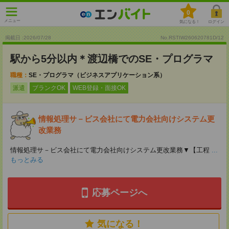
0
メニュー
気になる！
ログイン
掲載日 :2026
/
07
/
28
No.RSTIW260620781D/12
駅から5分以内＊渡辺橋でのSE・プログラマ
職種：
SE・プログラマ（ビジネスアプリケーション系）
派遣
ブランクOK
WEB登録・面接OK
情報処理サ－ビス会社にて電力会社向けシステム更
改業務
情報処理サ－ビス会社にて電力会社向けシステム更改業務▼【工程
...
もっとみる
応募ページへ
気になる！