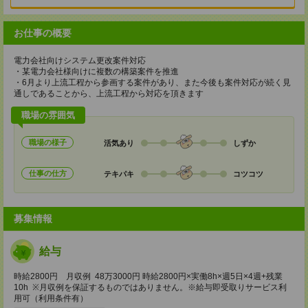
お仕事の概要
電力会社向けシステム更改案件対応
・某電力会社様向けに複数の構築案件を推進
・6月より上流工程から参画する案件があり、また今後も案件対応が続く見
通しであることから、上流工程から対応を頂きます
職場の雰囲気
職場の様子
活気あり
しずか
仕事の仕方
テキパキ
コツコツ
募集情報
給与
時給2800円 月収例 48万3000円 時給2800円×実働8h×週5日×4週+残業
10h ※月収例を保証するものではありません。※給与即受取りサービス利
用可（利用条件有）