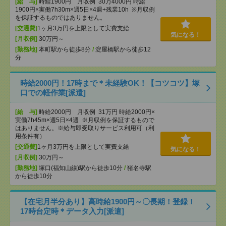
[給 与]
時給1900円 月収例 30万4000円 時給
1900円×実働7h30m×週5日×4週+残業10h ※月収例
を保証するものではありません。
[交通費]
1ヶ月3万円を上限として実費支給
気になる！
[月収例]
30万円～
[勤務地]
本町駅から徒歩8分
/
淀屋橋駅から徒歩12
分
時給2000円！17時まで＊未経験OK！【コツコツ】塚
口での軽作業[派遣]
[給 与]
時給2000円 月収例 31万円 時給2000円×
実働7h45m×週5日×4週 ※月収例を保証するもので
はありません。※給与即受取りサービス利用可（利
用条件有）
[交通費]
1ヶ月3万円を上限として実費支給
気になる！
[月収例]
30万円～
[勤務地]
塚口(福知山線)駅から徒歩10分
/
猪名寺駅
から徒歩10分
【在宅月半分あり】高時給1900円～〇長期！登録！
17時台定時＊データ入力[派遣]