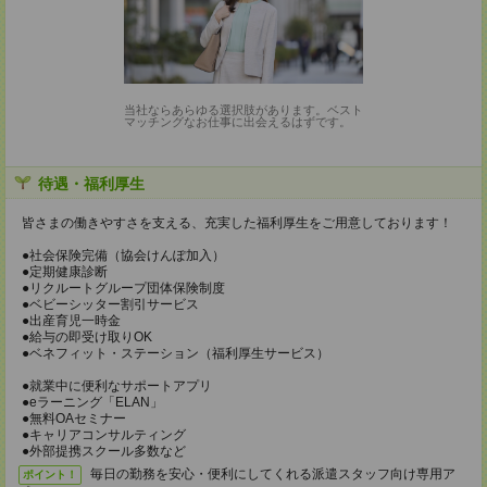
当社ならあらゆる選択肢があります。ベスト
マッチングなお仕事に出会えるはずです。
待遇・福利厚生
皆さまの働きやすさを支える、充実した福利厚生をご用意しております！
●社会保険完備（協会けんぽ加入）
●定期健康診断
●リクルートグループ団体保険制度
●ベビーシッター割引サービス
●出産育児一時金
●給与の即受け取りOK
●ベネフィット・ステーション（福利厚生サービス）
●就業中に便利なサポートアプリ
●eラーニング「ELAN」
●無料OAセミナー
●キャリアコンサルティング
●外部提携スクール多数など
毎日の勤務を安心・便利にしてくれる派遣スタッフ向け専用ア
ポイント！