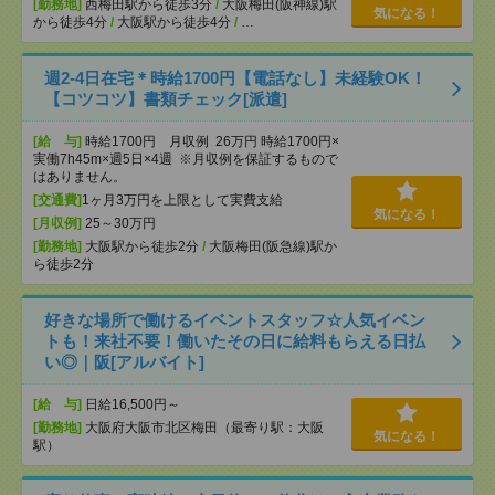
[勤務地]
西梅田駅から徒歩3分
/
大阪梅田(阪神線)駅
気になる！
から徒歩4分
/
大阪駅から徒歩4分
/
…
週2-4日在宅＊時給1700円【電話なし】未経験OK！
【コツコツ】書類チェック[派遣]
[給 与]
時給1700円 月収例 26万円 時給1700円×
実働7h45m×週5日×4週 ※月収例を保証するもので
はありません。
[交通費]
1ヶ月3万円を上限として実費支給
気になる！
[月収例]
25～30万円
[勤務地]
大阪駅から徒歩2分
/
大阪梅田(阪急線)駅か
ら徒歩2分
好きな場所で働けるイベントスタッフ☆人気イベン
トも！来社不要！働いたその日に給料もらえる日払
い◎｜阪[アルバイト]
[給 与]
日給16,500円～
[勤務地]
大阪府大阪市北区梅田（最寄り駅：大阪
気になる！
駅）