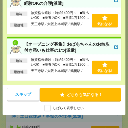
経験OKの介護[派遣]
【オープニング募集】おばあちゃんのお散歩付き添
無資格未経験：時給1400円～ ■週払
給与
いも仕事の1つ[派遣]
いOK ■扶養内OK ■日収1万1200円
以上
天王寺駅 / 大阪上本町駅 / 鶴橋駅 / …
気になる!
勤務地
[給 与]
無資格未経験：時給1400円～ ■週払い
OK ■扶養内OK ■日収1万1200円以上
[交通費]
交通費全額支給
気になる！
[勤務地]
天王寺駅
/
大阪上本町駅
/
鶴橋駅
/
…
【オープニング募集】おばあちゃんのお散歩
付き添いも仕事の1つ[派遣]
【高時給2000円】マイカー通勤OK！長期！サポート
無資格未経験：時給1400円～ ■週払
給与
案内のお仕事[派遣]
いOK ■扶養内OK ■日収1万1200円
以上
天王寺駅 / 大阪上本町駅 / 鶴橋駅 / …
気になる!
勤務地
[給 与]
時給2000円 月収例 300,000円+残業代
[交通費]
全額支給
[月収例]
30万円～
気になる！
[勤務地]
西梅田駅から徒歩3分
/
大阪駅から民間バ
スキップ
どちらも気になる！
ス6分
/
梅田(地下鉄)駅
/
…
しばらく表示しない
【高時給2000円】大手！長期！残業なし〇17時台定
時！土日祝休み＊事務のお仕事[派遣]
[給 与]
時給2000円