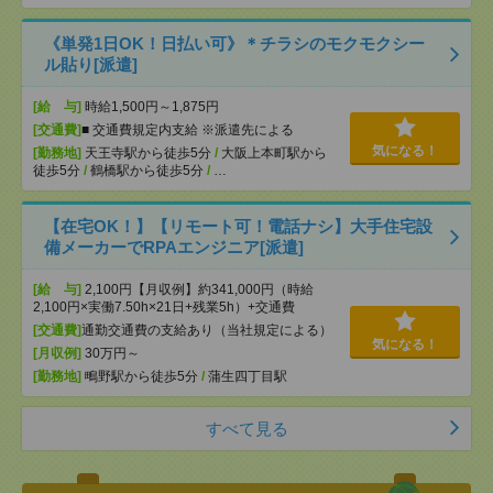
《単発1日OK！日払い可》＊チラシのモクモクシー
ル貼り[派遣]
[給 与]
時給1,500円～1,875円
[交通費]
■ 交通費規定内支給 ※派遣先による
気になる！
[勤務地]
天王寺駅から徒歩5分
/
大阪上本町駅から
徒歩5分
/
鶴橋駅から徒歩5分
/
…
【在宅OK！】【リモート可！電話ナシ】大手住宅設
備メーカーでRPAエンジニア[派遣]
[給 与]
2,100円【月収例】約341,000円（時給
2,100円×実働7.50h×21日+残業5h）+交通費
[交通費]
通勤交通費の支給あり（当社規定による）
気になる！
[月収例]
30万円～
[勤務地]
鴫野駅から徒歩5分
/
蒲生四丁目駅
すべて見る