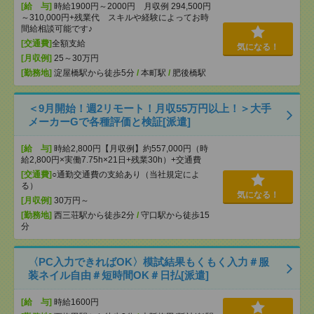
[給 与]
時給1900円～2000円 月収例 294,500円
～310,000円+残業代 スキルや経験によってお時
間給相談可能です♪
[交通費]
全額支給
気になる！
[月収例]
25～30万円
[勤務地]
淀屋橋駅から徒歩5分
/
本町駅
/
肥後橋駅
＜9月開始！週2リモート！月収55万円以上！＞大手
メーカーGで各種評価と検証[派遣]
[給 与]
時給2,800円【月収例】約557,000円（時
給2,800円×実働7.75h×21日+残業30h）+交通費
[交通費]
○通勤交通費の支給あり（当社規定によ
る）
気になる！
[月収例]
30万円～
[勤務地]
西三荘駅から徒歩2分
/
守口駅から徒歩15
分
〈PC入力できればOK〉模試結果もくもく入力＃服
装ネイル自由＃短時間OK＃日払[派遣]
[給 与]
時給1600円