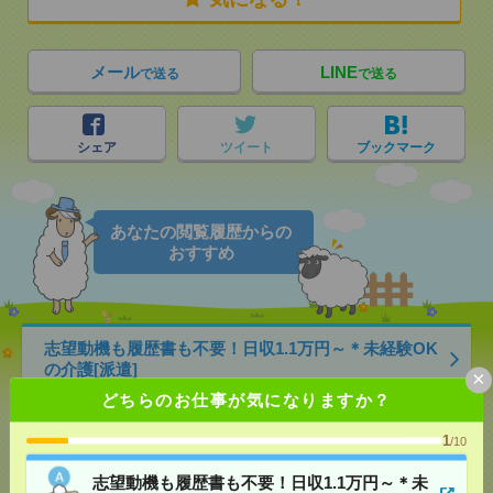
メール
LINE
で送る
で送る
シェア
ツイート
ブックマーク
あなたの閲覧履歴からの
おすすめ
志望動機も履歴書も不要！日収1.1万円～＊未経験OK
の介護[派遣]
×
どちらのお仕事が気になりますか？
[給 与]
無資格未経験：時給1400円～ ■週払い
OK ■扶養内OK ■日収1万1200円以上
1
/10
[交通費]
交通費全額支給
気になる！
[勤務地]
天王寺駅
/
大阪上本町駅
/
鶴橋駅
/
…
志望動機も履歴書も不要！日収1.1万円～＊未