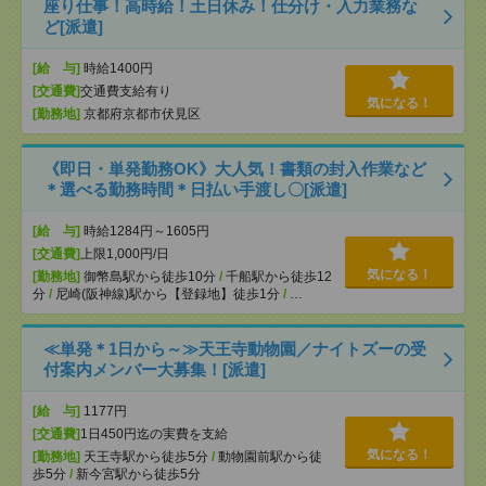
座り仕事！高時給！土日休み！仕分け・入力業務な
ど[派遣]
[給 与]
時給1400円
[交通費]
交通費支給有り
気になる！
[勤務地]
京都府京都市伏見区
《即日・単発勤務OK》大人気！書類の封入作業など
＊選べる勤務時間＊日払い手渡し〇[派遣]
[給 与]
時給1284円～1605円
[交通費]
上限1,000円/日
気になる！
[勤務地]
御幣島駅から徒歩10分
/
千船駅から徒歩12
分
/
尼崎(阪神線)駅から【登録地】徒歩1分
/
…
≪単発＊1日から～≫天王寺動物園／ナイトズーの受
付案内メンバー大募集！[派遣]
[給 与]
1177円
[交通費]
1日450円迄の実費を支給
気になる！
[勤務地]
天王寺駅から徒歩5分
/
動物園前駅から徒
歩5分
/
新今宮駅から徒歩5分