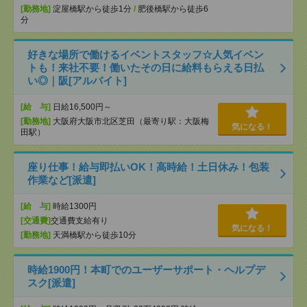
[勤務地]
淀屋橋駅から徒歩1分
/
肥後橋駅から徒歩6
分
好きな場所で働けるイベントスタッフ☆人気イベン
トも！来社不要！働いたその日に給料もらえる日払
い◎｜阪[アルバイト]
[給 与]
日給16,500円～
[勤務地]
大阪府大阪市北区芝田（最寄り駅：大阪梅
気になる！
田駅）
座り仕事！給与即払いOK！高時給！土日休み！包装
作業など[派遣]
[給 与]
時給1300円
[交通費]
交通費支給有り
気になる！
[勤務地]
天満橋駅から徒歩10分
時給1900円！本町でのユーザーサポート・ヘルプデ
スク[派遣]