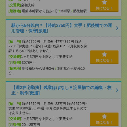
[交通費]
全額支給
気になる！
[勤務地]
堺筋本町駅から徒歩3分
/
本町駅
/
肥後橋駅
駅から5分以内＊【時給2750円】大手！肥後橋での運
用管理・保守[派遣]
[給 与]
時給2750円 月収例 47万4375円 時給
2750円×実働8h×週5日×4週+残業10h ※月収例を保
証するものではありません。
[交通費]
1ヶ月3万円を上限として実費支給
気になる！
[月収例]
30万円～
[勤務地]
肥後橋駅から徒歩3分
/
本町駅から徒歩10
分
【週2在宅勤務】残業ほぼなし▼淀屋橋での編集・校
正・制作[派遣]
[給 与]
時給1570円 月収例 23万円 時給1570円×
実働7h30m×週5日×4週 ※月収例を保証するもので
はありません。
[交通費]
1ヶ月3万円を上限として実費支給
気になる！
[月収例]
20～25万円