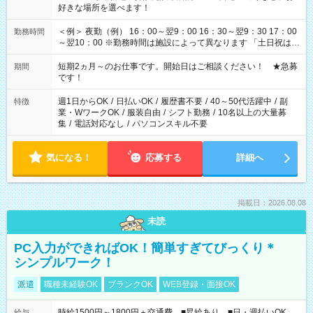
好きな場所を選べます！
＜例＞ 夜勤（例） 16：00～翌9：00 16：30～翌9：30 17：00
勤務時間
～翌10：00 ※勤務時間は施設によって異なります 「土日祝は休
みたい」 「しっかり稼ぎたい」 「もう少し遅い時間から始めた
い」など ご希望にあったお仕事をご案内いたします。 ※未経験
短期2ヵ月～のお仕事です。開始日はご相談ください！ ★急募
期間
の方の場合は1～2ヶ月間は日中での仕事を経験いただき、 お
です！
仕事に慣れてからの夜勤になります。 ★家庭の都合でお休みが
必要な場合も遠慮なくご相談ください。
週1日からOK
/
日払いOK
/
履歴書不要
/
40～50代活躍中
/
副
特徴
業・WワークOK
/
服装自由
/
シフト勤務
/
10名以上の大量募
集
/
電話対応なし
/
パソコンスキル不要
気になる！
応募する
詳細へ
掲載日：2026.08.08
未読
PC入力ができればOK！簡単すぎてびっくり＊
シンプルワーク！
派遣
職種未経験OK
ブランクOK
WEB登録・面接OK
時給1500円～1800円＋交通費 ■昇給あり ■日・週払いOK
給与