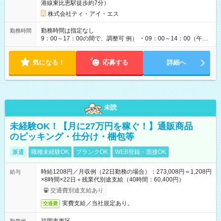
港線東比恵駅徒歩約7分）
株式会社ティ・アイ・エス
勤務時間は指定なし
勤務時間
9：00～17：00の間で、調整可 例） ・09：00～14：00（午後
からは家事に） ・10：00～16：00（朝はゆっくりスタート）
・13：00～17：00（午後から短時間で） ◎週4日～5日程度の
気になる！
勤務で、ご希望に合わせて調整します。 ◎今週は子供の行事
応募する
詳細へ
で…といったお休みも、お気軽にご相談ください。
未読
未経験OK！【月に27万円を稼ぐ！】通販商品
のピッキング・仕分け・梱包等
派遣
職種未経験OK
ブランクOK
WEB登録・面接OK
時給1208円／月収例（22日勤務の場合）：273,008円＝1,208円
給与
×8時間×22日＋残業代別途支給（40時間：60,400円）
交通費別途支給あり
実費支給／当社規定あり。
交通費