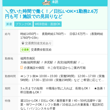
未読
＼空いた時間で働く！／日払いOK×1勤務2.6万
円も可！施設での見回りなど
派遣
ブランクOK
WEB登録・面接OK
時給1450円～ 夜勤時給1760円～ 日収2.6万円～（夜勤時給
給与
1760円×15h）
交通費別途支給あり
交通費全額支給
交通費
福岡市南区
勤務地
大橋(福岡県)駅
/
井尻駅
/
高宮(福岡県)駅
/
…
介護施設や病院 ※ご自宅近辺からご案内可能
≪シフト例≫ 10:00～15:00（実働5時間） 12:00～17:00（実働
勤務時間
5時間） 17:00～翌10:00（実働15時間）など ご希望に応じて、
働く時間は調整できます！ お気軽に担当へ相談ください！
3ヵ月までの短期 ※職場が気に入れば、長期もOK！ ★急募！
期間
即日勤務もOK！
週1日からOK
/
日払いOK
/
履歴書不要
/
40～50代活躍中
/
副
特徴
業・WワークOK
/
シフト勤務
/
10名以上の大量募集
/
電話対応
なし
/
パソコンスキル不要