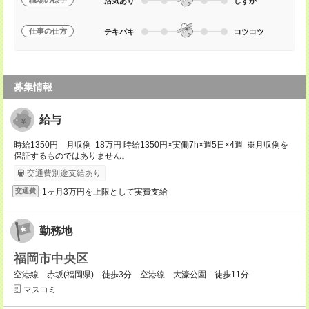
職場の様子
活気あり
しずか
仕事の仕方
テキパキ
コツコツ
募集情報
給与
時給1350円 月収例 18万円 時給1350円×実働7h×週5日×4週 ※月収例を
保証するものではありません。
交通費別途支給あり
1ヶ月3万円を上限として実費支給
交通費
勤務地
福岡市中央区
空港線 赤坂(福岡県) 徒歩3分 空港線 大濠公園 徒歩11分
マスコミ