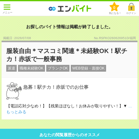
0
メニュー
気になる！
ログイン
お探しのバイト情報は掲載が終了しました。
掲載日 :2026
/
07
/
08
No.RSFKO260626951D/福岡
服装自由＊マスコミ関連＊未経験OK！駅チ
カ！赤坂で一般事務
派遣
職種未経験OK
ブランクOK
WEB登録・面接OK
急募！駅チカ！赤坂でのお仕事
【電話応対少なめ！】【残業ほぼなし！お休みが取りやすい！】▼
...
もっとみる
あなたの閲覧履歴からのオススメ