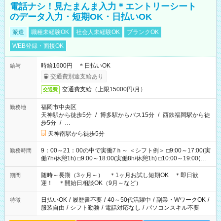
電話ナシ！見たまんま入力＊エントリーシート
のデータ入力・短期OK・日払いOK
派遣
職種未経験OK
社会人未経験OK
ブランクOK
WEB登録・面接OK
時給1600円 ＊日払いOK
給与
交通費別途支給あり
交通費支給（上限15000円/月）
交通費
福岡市中央区
勤務地
天神駅から徒歩5分
/
博多駅からバス15分
/
西鉄福岡駅から徒
歩5分
/
…
天神南駅から徒歩5分
9：00～21：00の中で実働7ｈ～ ＜シフト例＞ □9:00～17:00(実
勤務時間
働7h/休憩1h) □9:00～18:00(実働8h/休憩1h) □10:00～19:00(実
働8h/休憩1h) □11:00～20:00(実働8h/休憩1h) □12:00～20:00(実
働7h/休憩1h) □12:00～21:00(実働7h/休憩1h) ＊固定OK ＊選べ
随時～長期（3ヶ月～） ＊1ヶ月お試し短期OK ＊即日歓
期間
る時間帯！
迎！ ＊開始日相談OK（9月～など）
日払いOK
/
履歴書不要
/
40～50代活躍中
/
副業・WワークOK
/
特徴
服装自由
/
シフト勤務
/
電話対応なし
/
パソコンスキル不要