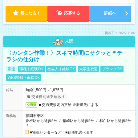
気になる！
応募する
詳細へ
掲載日：2026.08.06
未読
〈カンタン作業！〉スキマ時間にサクッと＊チ
ラシの仕分け
派遣
職種未経験OK
社会人未経験OK
大学生歓迎
ブランクOK
WEB登録・面接OK
時給1,500円～1,875円
給与
交通費別途支給あり
■ 交通費規定内支給 ※派遣先による
交通費
福岡市東区
勤務地
香椎駅から徒歩5分
/
箱崎駅から徒歩5分
/
和白駅から徒歩5分
/
…
■物流センターなど ■勤務地選べます