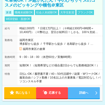
≪単発OK！≫超かんたん！手のひらサイズのコ
スメのピッキングや梱包＠東区
派遣
職種未経験OK
社会人未経験OK
大学生歓迎
ブランクOK
WEB登録・面接OK
時給1300円 ＊日収1万円以上！（※時給1300円×8時間＝
給与
10,400円）（※弊社は、翌日が給料日！しかも、100％支給な
ので働いた分がすぐにもらえる！）
福岡市東区
勤務地
博多駅から徒歩
/
千早駅から徒歩
/
名島駅から徒歩
/
…
福岡市東区の倉庫
9：00－18：00 （休憩60分／実働8時間）
勤務時間
短期OK！（短期希望などの場合週2日からでも勤務相談OK！）
期間
日払いOK
/
履歴書不要
/
40～50代活躍中
/
副業・WワークOK
/
特徴
服装自由
/
シフト勤務
/
10名以上の大量募集
/
電話対応なし
/
パ
ソコンスキル不要
気になる！
応募する
詳細へ