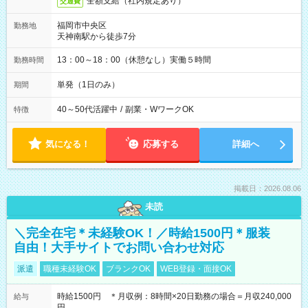
全額支給（社内規定あり）
交通費
福岡市中央区
勤務地
天神南駅から徒歩7分
13：00～18：00（休憩なし）実働５時間
勤務時間
単発（1日のみ）
期間
40～50代活躍中
/
副業・WワークOK
特徴
気になる！
応募する
詳細へ
掲載日：2026.08.06
未読
＼完全在宅＊未経験OK！／時給1500円＊服装
自由！大手サイトでお問い合わせ対応
派遣
職種未経験OK
ブランクOK
WEB登録・面接OK
時給1500円 ＊月収例：8時間×20日勤務の場合＝月収240,000
給与
円