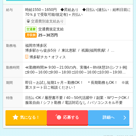
時給1550～1650円 ◆昇給あり ◆日払い(速払い：給料日前に
給与
70％まで受取可能/規定有)＋月払い
交通費別途支給あり
交通費規定支給
交通費
25～30万円
月収例
福岡市博多区
勤務地
博多駅から徒歩5分
/
東比恵駅
/
祇園(福岡県)駅
/
…
博多駅チカ＊オフィス
≪勤務時間≫ 9:00～21:00の内、実働4～8h/休憩1h [シフト例]
勤務時間
□9:00～16:00 □9:00～18:00 □10:00～16:00 □10:00～19:00
□11:00～20:00 □12:00～19:00 □12:00～21:00 □16:00～21:00
□17:00～21:00 ◆残業なし ◆勤務時間固定の相談OK ◆上記以外
即日～お試し短期1ヶ月～勤務OK！ ＊長期勤務もOK！ ※就
期間
の勤務時間も相談OK
業スタート日ご相談ください！
日払いOK
/
履歴書不要
/
40～50代活躍中
/
副業・WワークOK
/
特徴
服装自由
/
シフト勤務
/
電話対応なし
/
パソコンスキル不要
気になる！
応募する
詳細へ