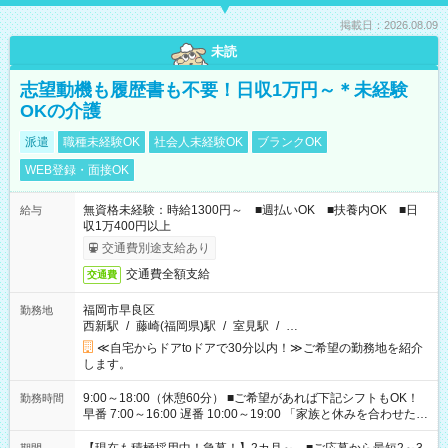
掲載日：2026.08.09
未読
志望動機も履歴書も不要！日収1万円～＊未経験
OKの介護
派遣
職種未経験OK
社会人未経験OK
ブランクOK
WEB登録・面接OK
無資格未経験：時給1300円～ ■週払いOK ■扶養内OK ■日
給与
収1万400円以上
交通費別途支給あり
交通費全額支給
交通費
福岡市早良区
勤務地
西新駅
/
藤崎(福岡県)駅
/
室見駅
/
…
≪自宅からドアtoドアで30分以内！≫ご希望の勤務地を紹介
します。
9:00～18:00（休憩60分） ■ご希望があれば下記シフトもOK！
勤務時間
早番 7:00～16:00 遅番 10:00～19:00 「家族と休みを合わせた
い」 「余裕を持って夕飯の準備がしたい」 「できれば残業はし
たくない」 など、ご希望を教えてくださいね。 ※Wワーク希望