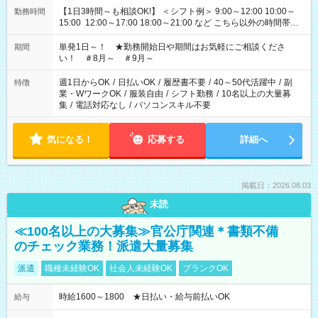
【1日3時間～も相談OK!】 ＜シフト例＞ 9:00～12:00 10:00～
勤務時間
15:00 12:00～17:00 18:00～21:00 など こちら以外の時間帯も
お気軽にご相談ください！
単発1日～！ ★勤務開始日や期間はお気軽にご相談くださ
期間
い！ ＃8月～ ＃9月～
週1日からOK
/
日払いOK
/
履歴書不要
/
40～50代活躍中
/
副
特徴
業・WワークOK
/
服装自由
/
シフト勤務
/
10名以上の大量募
集
/
電話対応なし
/
パソコンスキル不要
気になる！
応募する
詳細へ
掲載日：2026.08.03
未読
≪100名以上の大募集≫官公庁関連＊書類不備
のチェック業務！派遣大量募集
派遣
職種未経験OK
社会人未経験OK
ブランクOK
時給1600～1800 ★日払い・給与前払いOK
給与