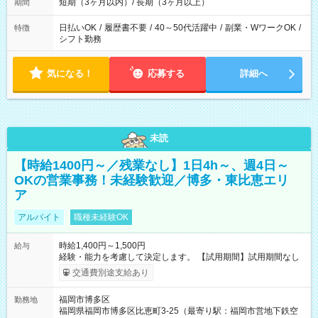
短期（3ヶ月以内）/ 長期（3ヶ月以上）
期間
日払いOK
/
履歴書不要
/
40～50代活躍中
/
副業・WワークOK
/
特徴
シフト勤務
気になる！
応募する
詳細へ
未読
【時給1400円～／残業なし】1日4h～、週4日～
OKの営業事務！未経験歓迎／博多・東比恵エリ
ア
アルバイト
職種未経験OK
時給1,400円～1,500円
給与
経験・能力を考慮して決定します。 【試用期間】試用期間なし
交通費別途支給あり
福岡市博多区
勤務地
福岡県福岡市博多区比恵町3-25（最寄り駅：福岡市営地下鉄空