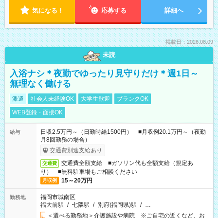
気になる！
応募する
詳細へ
掲載日：2026.08.09
未読
入浴ナシ＊夜勤でゆったり見守りだけ＊週1日～
無理なく働ける
派遣
社会人未経験OK
大学生歓迎
ブランクOK
WEB登録・面接OK
日収2.5万円～（日勤時給1500円） ■月収例20.1万円～（夜勤
給与
月8回勤務の場合）
交通費別途支給あり
交通費全額支給 ■ガソリン代も全額支給（規定あ
交通費
り） ■無料駐車場もご相談ください
15～20万円
月収例
福岡市城南区
勤務地
福大前駅
/
七隈駅
/
別府(福岡県)駅
/
…
＜選べる勤務地＞介護施設や病院 ※ご自宅の近くなど、お