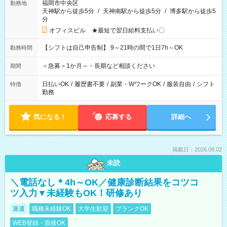
福岡市中央区
勤務地
天神駅から徒歩5分
/
天神南駅から徒歩5分
/
博多駅から徒歩5
分
オフィスビル ★最短で翌日給料支払い〇
【シフトは自己申告制】 9～21時の間で1日7h～OK
勤務時間
＜急募＞1か月～・長期など相談ください
期間
日払いOK
/
履歴書不要
/
副業・WワークOK
/
服装自由
/
シフト
特徴
勤務
気になる！
応募する
詳細へ
掲載日：2026.08.02
未読
＼電話なし＊4h～OK／健康診断結果をコツコ
ツ入力▼未経験もOK！研修あり
派遣
職種未経験OK
大学生歓迎
ブランクOK
WEB登録・面接OK