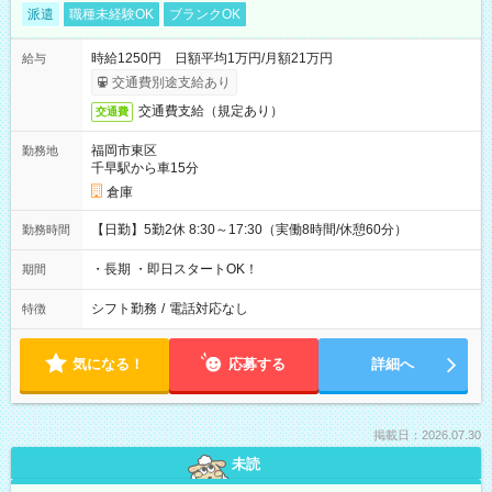
派遣
職種未経験OK
ブランクOK
時給1250円 日額平均1万円/月額21万円
給与
交通費別途支給あり
交通費支給（規定あり）
交通費
福岡市東区
勤務地
千早駅から車15分
倉庫
【日勤】5勤2休 8:30～17:30（実働8時間/休憩60分）
勤務時間
・長期 ・即日スタートOK！
期間
シフト勤務
/
電話対応なし
特徴
気になる！
応募する
詳細へ
掲載日：2026.07.30
未読