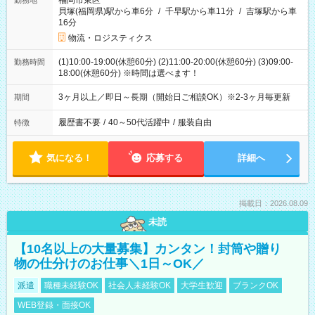
福岡市東区
勤務地
貝塚(福岡県)駅から車6分
/
千早駅から車11分
/
吉塚駅から車
16分
物流・ロジスティクス
(1)10:00-19:00(休憩60分) (2)11:00-20:00(休憩60分) (3)09:00-
勤務時間
18:00(休憩60分) ※時間は選べます！
3ヶ月以上／即日～長期（開始日ご相談OK）※2-3ヶ月毎更新
期間
履歴書不要
/
40～50代活躍中
/
服装自由
特徴
気になる！
応募する
詳細へ
掲載日：2026.08.09
未読
【10名以上の大量募集】カンタン！封筒や贈り
物の仕分けのお仕事＼1日～OK／
派遣
職種未経験OK
社会人未経験OK
大学生歓迎
ブランクOK
WEB登録・面接OK