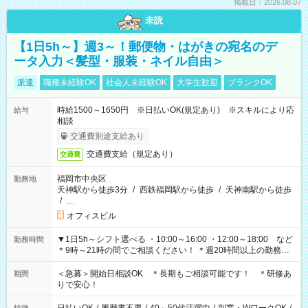
掲載日：2026.08.07
未読
【1日5h～】週3～！郵便物・はがきの宛名のデ
ータ入力＜髪型・服装・ネイル自由＞
派遣
職種未経験OK
社会人未経験OK
大学生歓迎
ブランクOK
時給1500～1650円 ※日払いOK(規定あり) ※スキルにより応
給与
相談
交通費別途支給あり
交通費支給（規定あり）
交通費
福岡市中央区
勤務地
天神駅から徒歩3分
/
西鉄福岡駅から徒歩
/
天神南駅から徒歩
/
…
オフィスビル
▼1日5h～シフト選べる ・10:00～16:00 ・12:00～18:00 など
勤務時間
＊9時～21時の間でご相談ください！ ＊週20時間以上の勤務を
お願いします
＜急募＞開始日相談OK ＊長期もご相談可能です！ ＊研修あ
期間
りで安心！