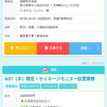
福岡市中央区
勤務地
唐人町駅から徒歩15分
/
天神駅からバス15分
ホテル・レジャ－業
09:30-18:15（休憩60分）実働7時間45分
勤務時間
即日～長期 ※開始日相談OK
期間
履歴書不要
/
服装自由
特徴
気になる！
応募する
詳細へ
掲載日：2026.07.31
未読
8/27（木）限定！サイネージモニター設置業務
業務委託
職種未経験OK
大学生歓迎
ブランクOK
日給8000円
給与
交通費別途支給あり