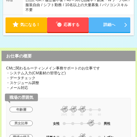
日払いOK
/
履歴書不要
/
40～50代活躍中
/
副業・WワークOK
/
特徴
服装自由
/
シフト勤務
/
10名以上の大量募集
/
パソコンスキル
不要
気になる！
応募する
詳細へ
お仕事の概要
CMに関わるルーティンメイン事務サポートのお仕事です
・システム入力(CM素材の管理など)
・データチェック
・スケジュール調整
・メール対応
職場の雰囲気
年齢層
20代
30
40
50
60
男女比率
女性
男性