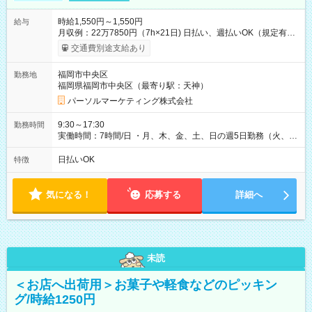
時給1,550円～1,550円
給与
月収例：22万7850円（7h×21日) 日払い、週払いOK（規定有
り） 【試用期間】試用期間なし
交通費別途支給あり
福岡市中央区
勤務地
福岡県福岡市中央区（最寄り駅：天神）
パーソルマーケティング株式会社
9:30～17:30
勤務時間
実働時間：7時間/日 ・月、木、金、土、日の週5日勤務（火、水
は固定休です／GW、お盆、年末年始等、長期休暇有り！） ・
ワンシフト！ ・残業ほぼナシ（0～5h/月）
日払いOK
特徴
気になる！
応募する
詳細へ
未読
＜お店へ出荷用＞お菓子や軽食などのピッキン
グ/時給1250円