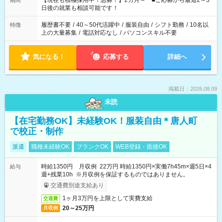
【現在も積極採用中！急募！】2カ月～ ■ご応募から最短2～3
期間
の方へ 今ご覧のお仕事で希望する勤務時間と、もう1つのお仕事
日後の就業も相談可能です！
の勤務時間。 合計で週40時間を超える場合は応募できません。
履歴書不要
/
40～50代活躍中
/
服装自由
/
シフト勤務
/
10名以
特徴
上の大量募集
/
電話対応なし
/
パソコンスキル不要
気になる！
応募する
詳細へ
掲載日：2026.08.09
未読
【在宅勤務OK】未経験OK！服装自由＊唐人町
で校正・制作
派遣
職種未経験OK
ブランクOK
WEB登録・面接OK
時給1350円 月収例 22万円 時給1350円×実働7h45m×週5日×4
給与
週+残業10h ※月収例を保証するものではありません。
交通費別途支給あり
1ヶ月3万円を上限として実費支給
交通費
20～25万円
月収例