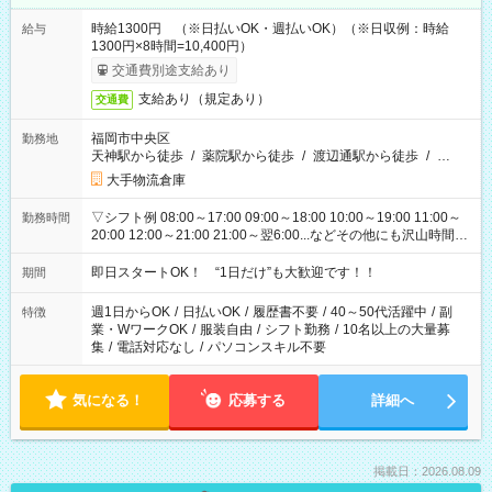
時給1300円 （※日払いOK・週払いOK）（※日収例：時給
給与
1300円×8時間=10,400円）
交通費別途支給あり
支給あり（規定あり）
交通費
福岡市中央区
勤務地
天神駅から徒歩
/
薬院駅から徒歩
/
渡辺通駅から徒歩
/
…
大手物流倉庫
▽シフト例 08:00～17:00 09:00～18:00 10:00～19:00 11:00～
勤務時間
20:00 12:00～21:00 21:00～翌6:00...などその他にも沢山時間が
ございます！ 基本は実働8時間（休憩1時間）がメインですが、
他にもご希望があればご相談ください！
即日スタートOK！ “1日だけ”も大歓迎です！！
期間
週1日からOK
/
日払いOK
/
履歴書不要
/
40～50代活躍中
/
副
特徴
業・WワークOK
/
服装自由
/
シフト勤務
/
10名以上の大量募
集
/
電話対応なし
/
パソコンスキル不要
気になる！
応募する
詳細へ
掲載日：2026.08.09