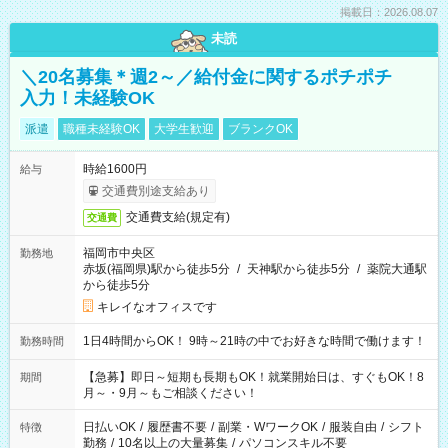
掲載日：2026.08.07
未読
＼20名募集＊週2～／給付金に関するポチポチ
入力！未経験OK
派遣
職種未経験OK
大学生歓迎
ブランクOK
時給1600円
給与
交通費別途支給あり
交通費支給(規定有)
交通費
福岡市中央区
勤務地
赤坂(福岡県)駅から徒歩5分
/
天神駅から徒歩5分
/
薬院大通駅
から徒歩5分
キレイなオフィスです
1日4時間からOK！ 9時～21時の中でお好きな時間で働けます！
勤務時間
【急募】即日～短期も長期もOK！就業開始日は、すぐもOK！8
期間
月～・9月～もご相談ください！
日払いOK
/
履歴書不要
/
副業・WワークOK
/
服装自由
/
シフト
特徴
勤務
/
10名以上の大量募集
/
パソコンスキル不要