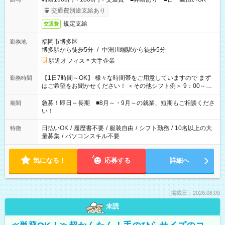
交通費別途支給あり
規定支給
交通費
福岡市博多区
勤務地
博多駅から徒歩5分
/
中洲川端駅から徒歩5分
駅近オフィス＊大手企業
【1日7時間～OK】 様々な時間帯をご用意していますので まず
勤務時間
はご希望をお聞かせください！ ＜その他シフト例＞ 9：00～
17：00 11：00～20：00 などなど！その他のお時間もOKで
す！
急募！即日～長期 ■8月～・9月～の就業、短期もご相談くださ
期間
い！
日払いOK
/
履歴書不要
/
服装自由
/
シフト勤務
/
10名以上の大
特徴
量募集
/
パソコンスキル不要
気になる！
応募する
詳細へ
掲載日：2026.08.09
未読