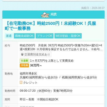
掲載日：2026.08.07
未読
【在宅勤務OK】時給2500円！未経験OK！呉服
町で一般事務
派遣
職種未経験OK
ブランクOK
WEB登録・面接OK
時給2500円 月収例 39万円 時給2500円×実働7h20m×週5日×4
給与
週+残業10h ※月収例を保証するものではありません。※給与即
受取りサービス利用可（利用条件有）
交通費別途支給あり
1ヶ月3万円を上限として実費支給
交通費
30万円～
月収例
福岡市博多区
勤務地
呉服町(福岡県)駅から徒歩2分
/
祇園(福岡県)駅から徒歩5分
クレジット
09:00-17:20（休憩60分）実働7時間20分
勤務時間
即日～長期 ※開始日相談OK
期間