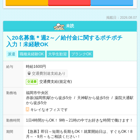
掲載日：2026.08.07
未読
＼20名募集＊週2～／給付金に関するポチポチ
入力！未経験OK
派遣
職種未経験OK
大学生歓迎
ブランクOK
時給1600円
給与
交通費別途支給あり
交通費支給(規定有)
交通費
福岡市中央区
勤務地
赤坂(福岡県)駅から徒歩5分
/
天神駅から徒歩5分
/
薬院大通駅
から徒歩5分
キレイなオフィスです
1日4時間からOK！ 9時～21時の中でお好きな時間で働けます！
勤務時間
【急募】即日～短期も長期もOK！就業開始日は、すぐもOK！8
期間
月～・9月～もご相談ください！