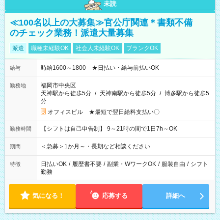
未読
≪100名以上の大募集≫官公庁関連＊書類不備
のチェック業務！派遣大量募集
派遣
職種未経験OK
社会人未経験OK
ブランクOK
時給1600～1800 ★日払い・給与前払いOK
給与
福岡市中央区
勤務地
天神駅から徒歩5分
/
天神南駅から徒歩5分
/
博多駅から徒歩5
分
オフィスビル ★最短で翌日給料支払い〇
【シフトは自己申告制】 9～21時の間で1日7h～OK
勤務時間
＜急募＞1か月～・長期など相談ください
期間
日払いOK
/
履歴書不要
/
副業・WワークOK
/
服装自由
/
シフト
特徴
勤務
気になる！
応募する
詳細へ