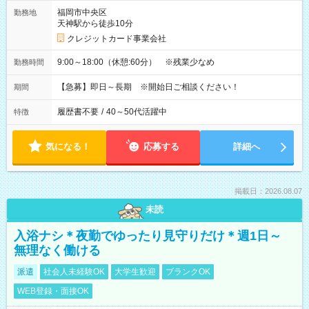
福岡市中央区
勤務地
天神駅から徒歩10分
クレジットカード事業会社
9:00～18:00（休憩:60分） ※残業少なめ
勤務時間
【急募】即日～長期 ※開始日ご相談ください！
期間
履歴書不要
/
40～50代活躍中
特徴
気になる！
応募する
詳細へ
掲載日：2026.08.07
未読
入浴ナシ＊夜勤でゆったり見守りだけ＊週1日～
無理なく働ける
派遣
社会人未経験OK
大学生歓迎
ブランクOK
WEB登録・面接OK