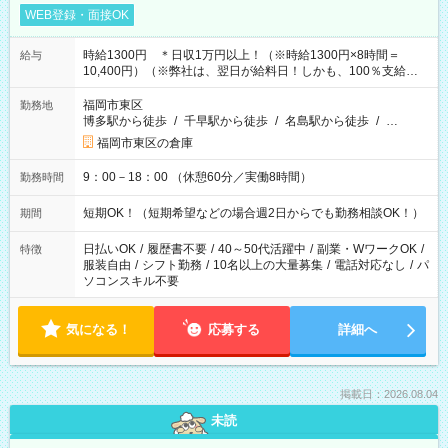
WEB登録・面接OK
時給1300円 ＊日収1万円以上！（※時給1300円×8時間＝
給与
10,400円）（※弊社は、翌日が給料日！しかも、100％支給な
ので働いた分がすぐにもらえる！）
福岡市東区
勤務地
博多駅から徒歩
/
千早駅から徒歩
/
名島駅から徒歩
/
…
福岡市東区の倉庫
9：00－18：00 （休憩60分／実働8時間）
勤務時間
短期OK！（短期希望などの場合週2日からでも勤務相談OK！）
期間
日払いOK
/
履歴書不要
/
40～50代活躍中
/
副業・WワークOK
/
特徴
服装自由
/
シフト勤務
/
10名以上の大量募集
/
電話対応なし
/
パ
ソコンスキル不要
気になる！
応募する
詳細へ
掲載日：2026.08.04
未読