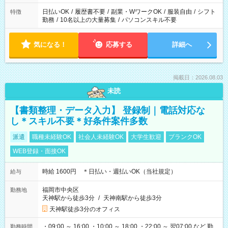
日払いOK
/
履歴書不要
/
副業・WワークOK
/
服装自由
/
シフト
特徴
勤務
/
10名以上の大量募集
/
パソコンスキル不要
気になる！
応募する
詳細へ
掲載日：2026.08.03
未読
【書類整理・データ入力】 登録制｜電話対応な
し＊スキル不要＊好条件案件多数
派遣
職種未経験OK
社会人未経験OK
大学生歓迎
ブランクOK
WEB登録・面接OK
時給 1600円 ＊日払い・週払いOK（当社規定）
給与
福岡市中央区
勤務地
天神駅から徒歩3分
/
天神南駅から徒歩3分
天神駅徒歩3分のオフィス
・09:00 ～ 16:00 ・10:00 ～ 18:00 ・22:00 ～ 翌07:00 など 勤
勤務時間