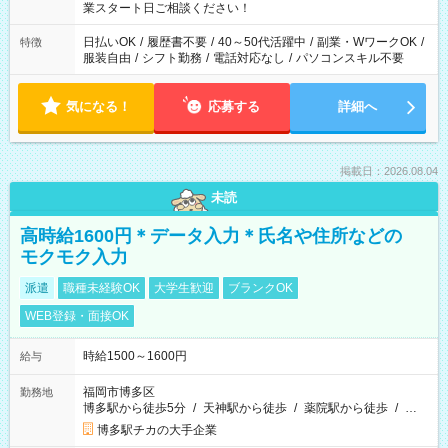
の勤務時間も相談OK
業スタート日ご相談ください！
日払いOK
/
履歴書不要
/
40～50代活躍中
/
副業・WワークOK
/
特徴
服装自由
/
シフト勤務
/
電話対応なし
/
パソコンスキル不要
気になる！
応募する
詳細へ
掲載日：2026.08.04
未読
高時給1600円＊データ入力＊氏名や住所などの
モクモク入力
派遣
職種未経験OK
大学生歓迎
ブランクOK
WEB登録・面接OK
時給1500～1600円
給与
福岡市博多区
勤務地
博多駅から徒歩5分
/
天神駅から徒歩
/
薬院駅から徒歩
/
…
博多駅チカの大手企業