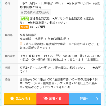
日収2.5万円～（日勤時給1500円） ■月収例20.1万円～（夜勤
給与
月8回勤務の場合）
交通費別途支給あり
交通費全額支給 ■ガソリン代も全額支給（規定あ
交通費
り） ■無料駐車場もご相談ください
15～20万円
月収例
福岡市城南区
勤務地
福大前駅
/
七隈駅
/
別府(福岡県)駅
/
…
＜選べる勤務地＞介護施設や病院 ※ご自宅の近くなど、お
好きな場所を選べます！
＜例＞ 夜勤（例） 16：00～翌9：00 16：30～翌9：30 17：00
勤務時間
～翌10：00 ※勤務時間は施設によって異なります 「土日祝は休
みたい」 「しっかり稼ぎたい」 「もう少し遅い時間から始めた
い」など ご希望にあったお仕事をご案内いたします。 ※未経験
短期2ヵ月～のお仕事です。開始日はご相談ください！ ★急募
期間
の方の場合は1～2ヶ月間は日中での仕事を経験いただき、 お
です！
仕事に慣れてからの夜勤になります。 ★家庭の都合でお休みが
必要な場合も遠慮なくご相談ください。
週1日からOK
/
日払いOK
/
履歴書不要
/
40～50代活躍中
/
副
特徴
業・WワークOK
/
服装自由
/
シフト勤務
/
10名以上の大量募
集
/
電話対応なし
/
パソコンスキル不要
気になる！
応募する
詳細へ