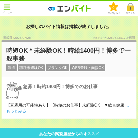
0
メニュー
気になる！
ログイン
お探しのバイト情報は掲載が終了しました。
掲載日 :2026
/
07
/
28
No.RSFKO260623417D/福岡
時短OK＊未経験OK！時給1400円！博多で一
般事務
派遣
職種未経験OK
ブランクOK
WEB登録・面接OK
急募！時給1400円！博多でのお仕事
【直雇用の可能性あり】【時短のお仕事】未経験OK！▼総合健康
...
もっとみる
あなたの閲覧履歴からのオススメ