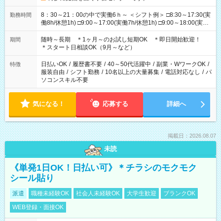
8：30～21：00の中で実働6ｈ～ ＜シフト例＞ □8:30～17:30(実
勤務時間
働8h/休憩1h) □9:00～17:00(実働7h/休憩1h) □9:00～18:00(実働
8h/休憩1h) □10:00～18:00(実働7h/休憩1h) □10:00～19:00(実働
8h/休憩1h) □11:00～20:00(実働8h/休憩1h) □14:00～21:00(実働
随時～長期 ＊1ヶ月～のお試し短期OK ＊即日開始歓迎！
期間
6h/休憩1h) ＊時間固定OK
＊スタート日相談OK（9月～など）
日払いOK
/
履歴書不要
/
40～50代活躍中
/
副業・WワークOK
/
特徴
服装自由
/
シフト勤務
/
10名以上の大量募集
/
電話対応なし
/
パ
ソコンスキル不要
気になる！
応募する
詳細へ
掲載日：2026.08.07
未読
《単発1日OK！日払い可》＊チラシのモクモク
シール貼り
派遣
職種未経験OK
社会人未経験OK
大学生歓迎
ブランクOK
WEB登録・面接OK