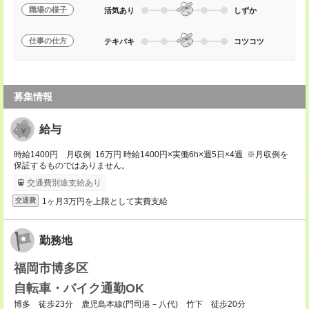
職場の様子
活気あり
しずか
仕事の仕方
テキパキ
コツコツ
募集情報
給与
時給1400円 月収例 16万円 時給1400円×実働6h×週5日×4週 ※月収例を
保証するものではありません。
交通費別途支給あり
1ヶ月3万円を上限として実費支給
交通費
勤務地
福岡市博多区
自転車・バイク通勤OK
博多 徒歩23分 鹿児島本線(門司港－八代) 竹下 徒歩20分