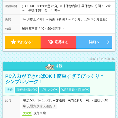
(1)09:00-18:15(休憩75分) ※【休憩内訳】昼休憩60分間：12時
勤務時間
～ 午後休憩15分：15時～
3ヶ月以上／即日～長期（初回１～２ヶ月、以降３ヶ月更新）
期間
履歴書不要
/
40～50代活躍中
特徴
気になる！
応募する
詳細へ
掲載日：2026.08.02
未読
PC入力ができればOK！簡単すぎてびっくり＊
シンプルワーク！
派遣
職種未経験OK
ブランクOK
WEB登録・面接OK
時給1500円～1800円＋交通費 ■昇給あり ■日・週払いOK
給与
交通費別途支給あり
規定支給
交通費