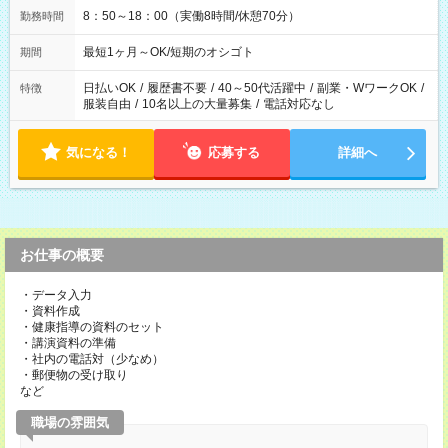
8：50～18：00（実働8時間/休憩70分）
勤務時間
最短1ヶ月～OK/短期のオシゴト
期間
日払いOK
/
履歴書不要
/
40～50代活躍中
/
副業・WワークOK
/
特徴
服装自由
/
10名以上の大量募集
/
電話対応なし
気になる！
応募する
詳細へ
お仕事の概要
・データ入力
・資料作成
・健康指導の資料のセット
・講演資料の準備
・社内の電話対（少なめ）
・郵便物の受け取り
など
職場の雰囲気