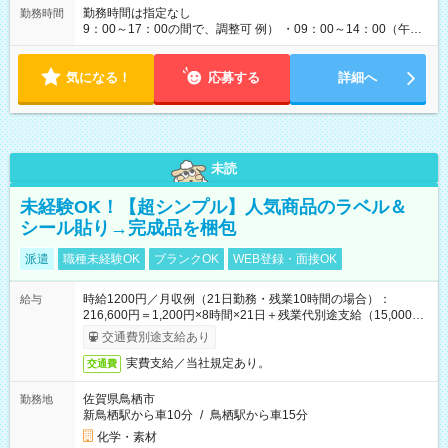
勤務時間は指定なし
勤務時間
9：00～17：00の間で、調整可 例） ・09：00～14：00（午後
からは家事に） ・10：00～16：00（朝はゆっくりスタート）
・13：00～17：00（午後から短時間で） ◎週4日～5日程度の
気になる！
勤務で、ご希望に合わせて調整します。 ◎今週は子供の行事
応募する
詳細へ
で…といったお休みも、お気軽にご相談ください。
未読
未経験OK！【超シンプル】人気商品のラベル＆
シール貼り→完成品を梱包
派遣
職種未経験OK
ブランクOK
WEB登録・面接OK
時給1200円／月収例（21日勤務・残業10時間の場合）：
給与
216,600円＝1,200円×8時間×21日＋残業代別途支給（15,000
円）
交通費別途支給あり
実費支給／当社規定あり。
交通費
佐賀県鳥栖市
勤務地
新鳥栖駅から車10分
/
鳥栖駅から車15分
化学・素材