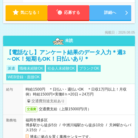
気になる！
応募する
詳細へ
掲載日：2026.08.05
未読
【電話なし】アンケート結果のデータ入力＊週3
～OK！短期もOK！日払いあり＊
派遣
職種未経験OK
社会人未経験OK
ブランクOK
WEB登録・面接OK
時給1500円 ＊日払い・週払いOK ＊日収1万円以上！月収
給与
例）時給1500円×実働8ｈ×20日＝24万円
交通費別途支給あり
交通費支給（上限15000円/月）
交通費
福岡市博多区
勤務地
博多駅から徒歩5分
/
中洲川端駅から徒歩10分
/
天神駅からバ
ス15分
/
…
博多に拠点を置く事務センターです。