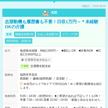
掲載日：2026.08.04
未読
志望動機も履歴書も不要！日収1万円～＊未経験
OKの介護
派遣
職種未経験OK
社会人未経験OK
ブランクOK
WEB登録・面接OK
無資格未経験：時給1300円～ ■週払いOK ■扶養内OK ■日
給与
収1万400円以上
交通費別途支給あり
交通費全額支給
交通費
福岡市早良区
勤務地
西新駅
/
藤崎(福岡県)駅
/
室見駅
/
…
≪自宅からドアtoドアで30分以内！≫ご希望の勤務地を紹介
します。
9:00～18:00（休憩60分） ■ご希望があれば下記シフトもOK！
勤務時間
早番 7:00～16:00 遅番 10:00～19:00 「家族と休みを合わせた
い」 「余裕を持って夕飯の準備がしたい」 「できれば残業はし
たくない」 など、ご希望を教えてくださいね。 ※Wワーク希望