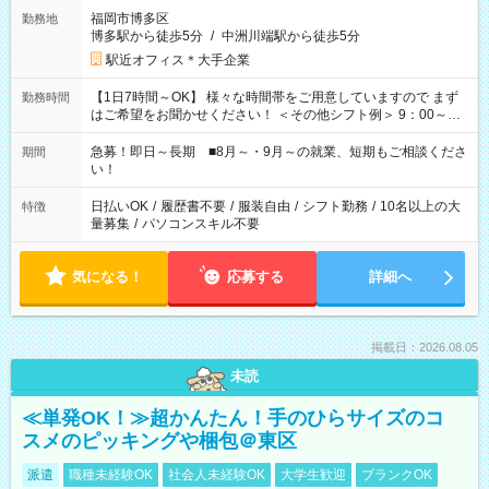
福岡市博多区
勤務地
博多駅から徒歩5分
/
中洲川端駅から徒歩5分
駅近オフィス＊大手企業
【1日7時間～OK】 様々な時間帯をご用意していますので まず
勤務時間
はご希望をお聞かせください！ ＜その他シフト例＞ 9：00～
17：00 11：00～20：00 などなど！その他のお時間もOKで
す！
急募！即日～長期 ■8月～・9月～の就業、短期もご相談くださ
期間
い！
日払いOK
/
履歴書不要
/
服装自由
/
シフト勤務
/
10名以上の大
特徴
量募集
/
パソコンスキル不要
気になる！
応募する
詳細へ
掲載日：2026.08.05
未読
≪単発OK！≫超かんたん！手のひらサイズのコ
スメのピッキングや梱包＠東区
派遣
職種未経験OK
社会人未経験OK
大学生歓迎
ブランクOK