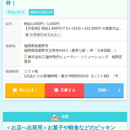
件！
アルバイト
職種未経験OK
時給1,400円～1,400円
給与
【月収例】時給1,400円×7.5ｈ×22日＝231,000円 ※残業代は別
途全額支給します。 【試用期間】試用期間なし
交通費別途支給あり
福岡県筑紫野市
勤務地
福岡県筑紫野市立明寺434-1（最寄り駅：JR「大牟田駅」）
株式会社三越伊勢丹ヒューマン・ソリューションズ 福岡営
業所
シフト制
勤務時間
1日あたりの実働時間：最大7時間30分/日 【シフト例】 〈平
日〉9:30～18:30／12:30～21:30 休憩90分 実働7.5時間 〈土
日祝日〉9:30～18:30／12:30～21:30／10:00～19:00／11:00～
気になる！
20:00 休憩90分 実働7.5時間
応募する
詳細へ
未読
＜お店へ出荷用＞お菓子や軽食などのピッキン