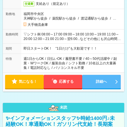
支給あり（規定あり）
交通費
福岡市中央区
勤務地
天神駅から徒歩
/
薬院駅から徒歩
/
渡辺通駅から徒歩
/
…
大手物流倉庫
▽シフト例 08:00～17:00 09:00～18:00 10:00～19:00 11:00～
勤務時間
20:00 12:00～21:00 21:00～翌6:00...などその他にも沢山時間が
ございます！ 基本は実働8時間（休憩1時間）がメインですが、
他にもご希望があればご相談ください！
即日スタートOK！ “1日だけ”も大歓迎です！！
期間
週1日からOK
/
日払いOK
/
履歴書不要
/
40～50代活躍中
/
副
特徴
業・WワークOK
/
服装自由
/
シフト勤務
/
10名以上の大量募
集
/
電話対応なし
/
パソコンスキル不要
気になる！
応募する
詳細へ
未読
✨インフォメーションスタッフ✨時給1400円♪未
経験OK！車通勤OK！ガソリン代支給！長期案