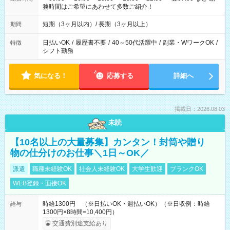
務時間はご希望にあわせて多数ご紹介！
短期（3ヶ月以内）/ 長期（3ヶ月以上）
期間
日払いOK
/
履歴書不要
/
40～50代活躍中
/
副業・WワークOK
/
特徴
シフト勤務
気になる！
応募する
詳細へ
掲載日：2026.08.03
未読
【10名以上の大量募集】カンタン！封筒や贈り
物の仕分けのお仕事＼1日～OK／
派遣
職種未経験OK
社会人未経験OK
大学生歓迎
ブランクOK
WEB登録・面接OK
時給1300円 （※日払いOK・週払いOK）（※日収例：時給
給与
1300円×8時間=10,400円）
交通費別途支給あり