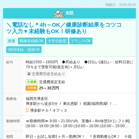
掲載日：2026.08.02
未読
＼電話なし＊4h～OK／健康診断結果をコツコ
ツ入力▼未経験もOK！研修あり
派遣
職種未経験OK
大学生歓迎
ブランクOK
WEB登録・面接OK
時給1550～1650円 ◆昇給あり ◆日払い(速払い：給料日前に
給与
70％まで受取可能/規定有)＋月払い
交通費別途支給あり
交通費規定支給
交通費
25～30万円
月収例
福岡市博多区
勤務地
博多駅から徒歩5分
/
東比恵駅
/
祇園(福岡県)駅
/
…
博多駅チカ＊オフィス
≪勤務時間≫ 9:00～21:00の内、実働4～8h/休憩1h [シフト例]
勤務時間
□9:00～16:00 □9:00～18:00 □10:00～16:00 □10:00～19:00
□11:00～20:00 □12:00～19:00 □12:00～21:00 □16:00～21:00
□17:00～21:00 ◆残業なし ◆勤務時間固定の相談OK ◆上記以外
即日～お試し短期1ヶ月～勤務OK！ ＊長期勤務もOK！ ※就
期間