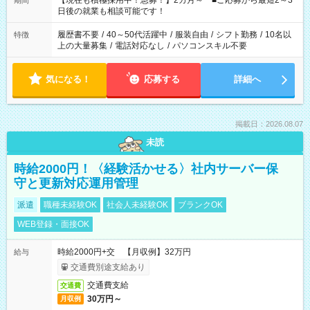
【現在も積極採用中！急募！】2カ月～ ■ご応募から最短2～3
期間
の方へ 今ご覧のお仕事で希望する勤務時間と、もう1つのお仕事
日後の就業も相談可能です！
の勤務時間。 合計で週40時間を超える場合は応募できません。
履歴書不要
/
40～50代活躍中
/
服装自由
/
シフト勤務
/
10名以
特徴
上の大量募集
/
電話対応なし
/
パソコンスキル不要
気になる！
応募する
詳細へ
掲載日：2026.08.07
未読
時給2000円！〈経験活かせる〉社内サーバー保
守と更新対応運用管理
派遣
職種未経験OK
社会人未経験OK
ブランクOK
WEB登録・面接OK
時給2000円+交 【月収例】32万円
給与
交通費別途支給あり
交通費支給
交通費
30万円～
月収例