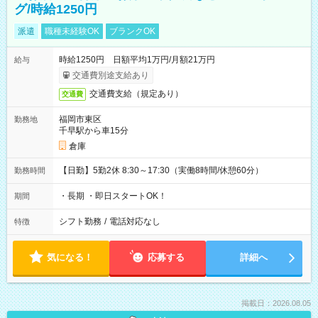
グ/時給1250円
派遣
職種未経験OK
ブランクOK
時給1250円 日額平均1万円/月額21万円
給与
交通費別途支給あり
交通費支給（規定あり）
交通費
福岡市東区
勤務地
千早駅から車15分
倉庫
【日勤】5勤2休 8:30～17:30（実働8時間/休憩60分）
勤務時間
・長期 ・即日スタートOK！
期間
シフト勤務
/
電話対応なし
特徴
気になる！
応募する
詳細へ
掲載日：2026.08.05