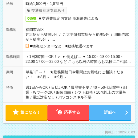
時給1,500円～1,875円
給与
交通費別途支給あり
■ 交通費規定内支給 ※派遣先による
交通費
福岡市西区
勤務地
姪浜駅から徒歩5分
/
九大学研都市駅から徒歩5分
/
周船寺駅
から徒歩5分
/
…
■物流センターなど ■勤務地選べます
＜1日3時間～OK！＞ ▼ 例えば… ▼ 15:00～18:00 15:00～
勤務時間
22:00 17:00～22:00 など こちら以外の時間もお気軽にご相談く
ださい！
単発1日～！ ★勤務開始日や期間はお気軽にご相談くださ
期間
い！ ＃8月～ ＃9月～
週1日からOK
/
日払いOK
/
履歴書不要
/
40～50代活躍中
/
副
特徴
業・WワークOK
/
服装自由
/
シフト勤務
/
10名以上の大量募
集
/
電話対応なし
/
パソコンスキル不要
気になる！
応募する
詳細へ
掲載日：2026.08.03