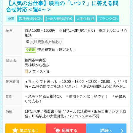
【人気のお仕事】映画の「いつ？」に答える問
合せ対応＜週4～＞
派遣
職種未経験OK
社会人未経験OK
大学生歓迎
ブランクOK
時給1500～1650円 ※日払いOK(規定あり) ※スキルにより応
給与
相談
交通費別途支給あり
交通費支給（規定あり）
交通費
福岡市中央区
勤務地
天神駅から徒歩
オフィスビル
▼7h～シフト選べる ・10:00～18:00 ・12:00～20:00 など ＊9
勤務時間
時～21時の間でご相談ください！ ＊週20時間以上の勤務をお願
いします
＜急募＞開始日相談OK ＊長期もご相談可能です！ ＊研修あ
期間
りで安心！
日払いOK
/
履歴書不要
/
40～50代活躍中
/
服装自由
/
シフト勤
特徴
務
/
10名以上の大量募集
/
パソコンスキル不要
気になる！
応募する
詳細へ