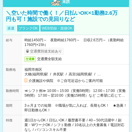
未読
＼空いた時間で働く！／日払いOK×1勤務2.6万
円も可！施設での見回りなど
派遣
ブランクOK
WEB登録・面接OK
時給1450円～ 夜勤時給1760円～ 日収2.6万円～（夜勤時給
給与
1760円×15h）
交通費別途支給あり
交通費全額支給
交通費
福岡市南区
勤務地
大橋(福岡県)駅
/
井尻駅
/
高宮(福岡県)駅
/
…
介護施設や病院 ※ご自宅近辺からご案内可能
≪シフト例≫ 10:00～15:00（実働5時間） 12:00～17:00（実働
勤務時間
5時間） 17:00～翌10:00（実働15時間）など ご希望に応じて、
働く時間は調整できます！ お気軽に担当へ相談ください！
3ヵ月までの短期 ※職場が気に入れば、長期もOK！ ★急募！
期間
即日勤務もOK！
週1日からOK
/
日払いOK
/
履歴書不要
/
40～50代活躍中
/
副
特徴
業・WワークOK
/
シフト勤務
/
10名以上の大量募集
/
電話対応
なし
/
パソコンスキル不要