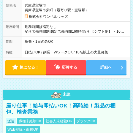
兵庫県宝塚市
勤務地
兵庫県宝塚市栄町（最寄り駅：宝塚駅）
株式会社ワンベルウッズ
勤務時間は指定なし
勤務時間
変形労働時間制 想定労働時間160時間/月 【シフト例】 ・10：
00～20：00
単発・1日のみOK
期間
日払いOK / 副業・WワークOK / 10名以上の大量募集
特徴
気になる！
応募する
詳細へ
未読
座り仕事！給与即払いOK！高時給！製品の梱
包、検査業務
派遣
職種未経験OK
社会人未経験OK
ブランクOK
WEB登録・面接OK