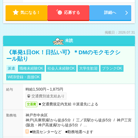
気になる！
応募する
詳細へ
掲載日：2026.07.31
未読
《単発1日OK！日払い可》＊DMのモクモクシ
ール貼り
派遣
職種未経験OK
社会人未経験OK
大学生歓迎
ブランクOK
WEB登録・面接OK
時給1,500円～1,875円
給与
交通費別途支給あり
■ 交通費規定内支給 ※派遣先による
交通費
神戸市中央区
勤務地
神戸(兵庫県)駅から徒歩5分
/
三ノ宮駅から徒歩5分
/
神戸三宮
(阪急・神戸高速)駅から徒歩5分
/
…
■物流センターなど ■勤務地選べます