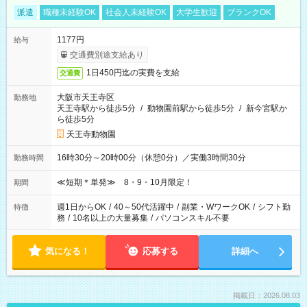
派遣
職種未経験OK
社会人未経験OK
大学生歓迎
ブランクOK
1177円
給与
交通費別途支給あり
1日450円迄の実費を支給
交通費
大阪市天王寺区
勤務地
天王寺駅から徒歩5分
/
動物園前駅から徒歩5分
/
新今宮駅か
ら徒歩5分
天王寺動物園
16時30分～20時00分（休憩0分）／実働3時間30分
勤務時間
≪短期＊単発≫ 8・9・10月限定！
期間
週1日からOK
/
40～50代活躍中
/
副業・WワークOK
/
シフト勤
特徴
務
/
10名以上の大量募集
/
パソコンスキル不要
気になる！
応募する
詳細へ
掲載日：2026.08.03