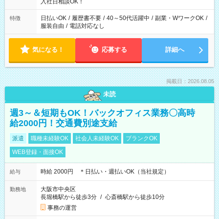
入社日相談OK！
日払いOK
/
履歴書不要
/
40～50代活躍中
/
副業・WワークOK
/
特徴
服装自由
/
電話対応なし
気になる！
応募する
詳細へ
掲載日：2026.08.05
未読
週3～＆短期もOK！バックオフィス業務〇高時
給2000円！交通費別途支給
派遣
職種未経験OK
社会人未経験OK
ブランクOK
WEB登録・面接OK
時給 2000円 ＊日払い・週払いOK（当社規定）
給与
大阪市中央区
勤務地
長堀橋駅から徒歩3分
/
心斎橋駅から徒歩10分
事務の運営