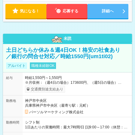
気になる！
応募する
詳細へ
未読
土日どちらか休み＆週4日OK！格安の社食あり
／銀行の問合せ対応／時給1550円(um1ti02)
アルバイト
職種未経験OK
時給1,550円～1,550円
給与
※月収例：（週4日の場合）173600円、（週5日の場合）
217000円 【試用期間】試用期間なし
交通費別途支給あり
神戸市中央区
勤務地
兵庫県神戸市中央区（最寄り駅：元町）
パーソルマーケティング株式会社
シフト制
勤務時間
1日あたりの実働時間：最大7時間/日 [1]9:00～17:00（休憩：1
時間） [2]11:00～19:00（休憩：1時間） [3]10:00～18:00（休