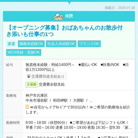
掲載日：2026.07.28
未読
【オープニング募集】おばあちゃんのお散歩付
き添いも仕事の1つ
派遣
職種未経験OK
社会人未経験OK
ブランクOK
WEB登録・面接OK
無資格未経験：時給1400円～ ■週払いOK ■扶養内OK ■日
給与
収1万1200円以上
交通費別途支給あり
交通費全額支給
交通費
神戸市兵庫区
勤務地
中央市場前駅
/
和田岬駅
/
大開駅
/
…
≪自宅からドアtoドアで30分以内！≫ご希望の勤務地を紹介
します。
9:00～18:00（休憩60分） ■ご希望があれば下記シフトもOK！
勤務時間
早番 7:00～16:00 遅番 10:00～19:00 夜勤 16:30～翌9:30 「家族
と休みを合わせたい」 「余裕を持って夕飯の準備がしたい」
「できれば残業はしたくない」 など、ご希望を教えてください