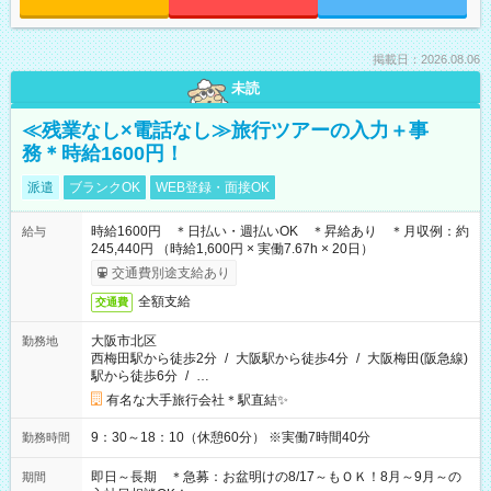
掲載日：2026.08.06
未読
≪残業なし×電話なし≫旅行ツアーの入力＋事
務＊時給1600円！
派遣
ブランクOK
WEB登録・面接OK
時給1600円 ＊日払い・週払いOK ＊昇給あり ＊月収例：約
給与
245,440円 （時給1,600円 × 実働7.67h × 20日）
交通費別途支給あり
全額支給
交通費
大阪市北区
勤務地
西梅田駅から徒歩2分
/
大阪駅から徒歩4分
/
大阪梅田(阪急線)
駅から徒歩6分
/
…
有名な大手旅行会社＊駅直結✨
9：30～18：10（休憩60分） ※実働7時間40分
勤務時間
即日～長期 ＊急募：お盆明けの8/17～もＯＫ！8月～9月～の
期間