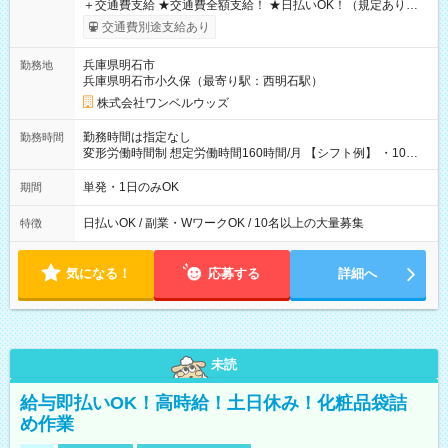
＋交通費支給 ★交通費全額支給！ ★日払いOK！（規定あり） ┗
働いたその日に現金GET♪ お仕事後はコンビニATMから 日払
交通費別途支給あり
い分を引き落とせます！ 【試用期間】試用期間なし
兵庫県明石市
勤務地
兵庫県明石市小久保（最寄り駅：西明石駅）
株式会社ワンベルウッズ
勤務時間は指定なし
勤務時間
変形労働時間制 想定労働時間160時間/月 【シフト例】 ・10：
00～20：00
単発・1日のみOK
期間
日払いOK / 副業・WワークOK / 10名以上の大量募集
特徴
気になる！
応募する
詳細へ
未読
給与即払いOK！高時給！土日休み！化粧品袋詰
め作業