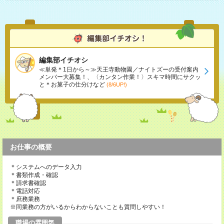
編集部イチオシ
≪単発＊1日から～≫天王寺動物園／ナイトズーの受付案内
メンバー大募集！、〈カンタン作業！〉スキマ時間にサクッ
と＊お菓子の仕分けなど
(8/6UP!)
お仕事の概要
＊システムへのデータ入力
＊書類作成・確認
＊請求書確認
＊電話対応
＊庶務業務
※同業務の方がいるからわからないことも質問しやすい！
職場の雰囲気