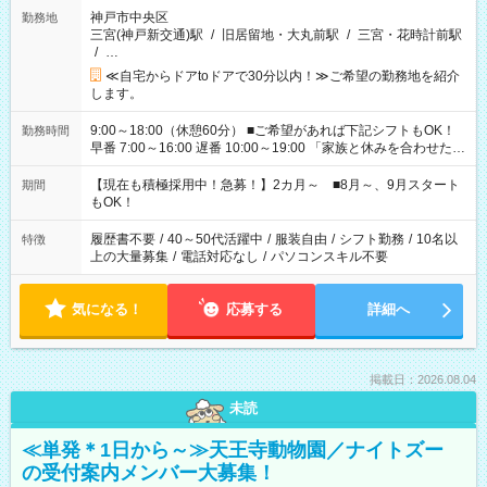
神戸市中央区
勤務地
三宮(神戸新交通)駅
/
旧居留地・大丸前駅
/
三宮・花時計前駅
/
…
≪自宅からドアtoドアで30分以内！≫ご希望の勤務地を紹介
します。
9:00～18:00（休憩60分） ■ご希望があれば下記シフトもOK！
勤務時間
早番 7:00～16:00 遅番 10:00～19:00 「家族と休みを合わせた
い」 「余裕を持って夕飯の準備がしたい」 「できれば残業はし
たくない」 など、ご希望を教えてくださいね。 ※Wワーク希望
【現在も積極採用中！急募！】2カ月～ ■8月～、9月スタート
期間
の方へ 今ご覧のお仕事で希望する勤務時間と、もう1つのお仕事
もOK！
の勤務時間。 合計で週40時間を超える場合は応募できません。
履歴書不要
/
40～50代活躍中
/
服装自由
/
シフト勤務
/
10名以
特徴
上の大量募集
/
電話対応なし
/
パソコンスキル不要
気になる！
応募する
詳細へ
掲載日：2026.08.04
未読
≪単発＊1日から～≫天王寺動物園／ナイトズー
の受付案内メンバー大募集！