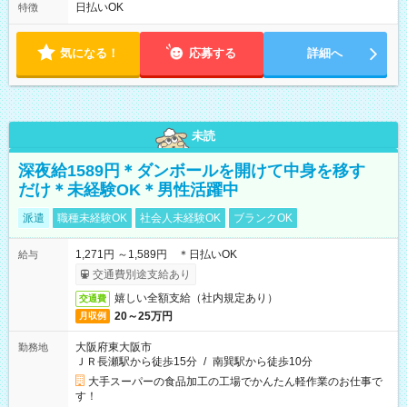
憩：1時間） 週4日～週5日シフト相談OK ※土日どちらか休み、
日払いOK
特徴
週4日固定など希望伺います 平日/9時～17時・11時～19時、土
日祝/10～18時（実働7hシフト制）
気になる！
応募する
詳細へ
未読
深夜給1589円＊ダンボールを開けて中身を移す
だけ＊未経験OK＊男性活躍中
派遣
職種未経験OK
社会人未経験OK
ブランクOK
1,271円 ～1,589円 ＊日払いOK
給与
交通費別途支給あり
嬉しい全額支給（社内規定あり）
交通費
20～25万円
月収例
大阪府東大阪市
勤務地
ＪＲ長瀬駅から徒歩15分
/
南巽駅から徒歩10分
大手スーパーの食品加工の工場でかんたん軽作業のお仕事で
す！