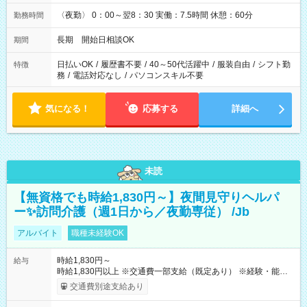
〈夜勤〉 0：00～翌8：30 実働：7.5時間 休憩：60分
勤務時間
長期 開始日相談OK
期間
日払いOK
/
履歴書不要
/
40～50代活躍中
/
服装自由
/
シフト勤
特徴
務
/
電話対応なし
/
パソコンスキル不要
気になる！
応募する
詳細へ
未読
【無資格でも時給1,830円～】夜間見守りヘルパ
ー✨訪問介護（週1日から／夜勤専従） /Jb
アルバイト
職種未経験OK
時給1,830円～
給与
時給1,830円以上 ※交通費一部支給（既定あり） ※経験・能力を
考慮して決定します 【収入例】 週1回勤務の場合：1,830円×8時
交通費別途支給あり
間×4回=5万8,560円 週3回勤務の場合：1,830円×8時間×12回
=17万5,680円 【試用期間】試用期間あり 試用期間の長さ：2ヶ