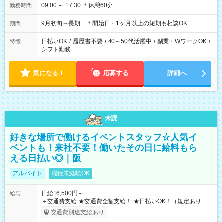
09:00 ～ 17:30 ＊休憩60分
勤務時間
9月初旬～長期 ＊開始日・1ヶ月以上の短期も相談OK
期間
日払いOK
/
履歴書不要
/
40～50代活躍中
/
副業・WワークOK
/
特徴
シフト勤務
気になる！
応募する
詳細へ
未読
好きな場所で働けるイベントスタッフ☆人気イ
ベントも！来社不要！働いたその日に給料もら
える日払い◎｜阪
アルバイト
職種未経験OK
日給16,500円～
給与
＋交通費支給 ★交通費全額支給！ ★日払いOK！（規定あり） ┗
働いたその日に現金GET♪ お仕事後はコンビニATMから 日払
交通費別途支給あり
い分を引き落とせます！ 【試用期間】試用期間なし