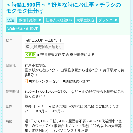
＜時給1,500円～＊好きな時にお仕事＞チラシの
モクモク仕分け
派遣
職種未経験OK
社会人未経験OK
大学生歓迎
ブランクOK
WEB登録・面接OK
時給1,500円～1,875円
給与
交通費別途支給あり
■ 交通費規定内支給 ※派遣先による
交通費
神戸市垂水区
勤務地
垂水駅から徒歩5分
/
山陽垂水駅から徒歩5分
/
舞子駅から徒
歩5分
/
…
■物流センターなど ■勤務地選べます
9:00～17:00 10:00～19:00 など ■ 他の時間帯もお気軽にご相
勤務時間
談ください！
単発1日～！ ★勤務開始日や期間はお気軽にご相談くださ
期間
い！ ＃8月～ ＃9月～
週1日からOK
/
日払いOK
/
履歴書不要
/
40～50代活躍中
/
副
特徴
業・WワークOK
/
服装自由
/
シフト勤務
/
10名以上の大量募
集
/
電話対応なし
/
パソコンスキル不要