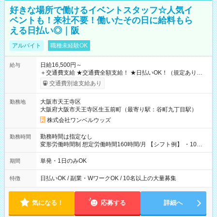
好きな場所で働けるイベントスタッフ☆人気イ
ベントも！来社不要！働いたその日に給料もら
える日払い◎｜阪
アルバイト
職種未経験OK
日給16,500円～
給与
＋交通費支給 ★交通費全額支給！ ★日払いOK！（規定あり） ┗
働いたその日に現金GET♪ お仕事後はコンビニATMから 日払
交通費別途支給あり
い分を引き落とせます！ 【試用期間】試用期間なし
大阪市天王寺区
勤務地
大阪府大阪市天王寺区生玉前町（最寄り駅：谷町九丁目駅）
株式会社ワンベルウッズ
勤務時間は指定なし
勤務時間
変形労働時間制 想定労働時間160時間/月 【シフト例】 ・10：
00～20：00
単発・1日のみOK
期間
日払いOK / 副業・WワークOK / 10名以上の大量募集
特徴
気になる！
応募する
詳細へ