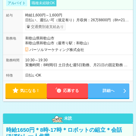
アルバイト
職種未経験OK
時給1,600円～1,600円
給与
日払い、週払い可（規定有り）月収例：26万8800円（8h×21
日） 【試用期間】試用期間なし
交通費別途支給あり
和歌山県和歌山市
勤務地
和歌山県和歌山市（最寄り駅：和歌山）
パーソルマーケティング株式会社
10:30～19:30
勤務時間
実働時間：8時間/日 土日含む週5日勤務、月21日の固定勤務 ※
実働8h/休憩1h勤務、残業ほぼ無し（5h/月）
日払いOK
特徴
気になる！
応募する
詳細へ
未読
時給1650円＊8時-17時＊ロボットの組立＊会話