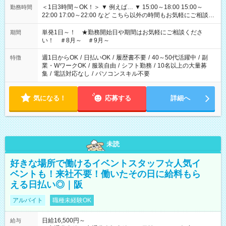
＜1日3時間～OK！＞ ▼ 例えば… ▼ 15:00～18:00 15:00～
勤務時間
22:00 17:00～22:00 など こちら以外の時間もお気軽にご相談く
ださい！
単発1日～！ ★勤務開始日や期間はお気軽にご相談くださ
期間
い！ ＃8月～ ＃9月～
週1日からOK
/
日払いOK
/
履歴書不要
/
40～50代活躍中
/
副
特徴
業・WワークOK
/
服装自由
/
シフト勤務
/
10名以上の大量募
集
/
電話対応なし
/
パソコンスキル不要
気になる！
応募する
詳細へ
未読
好きな場所で働けるイベントスタッフ☆人気イ
ベントも！来社不要！働いたその日に給料もら
える日払い◎｜阪
アルバイト
職種未経験OK
日給16,500円～
給与