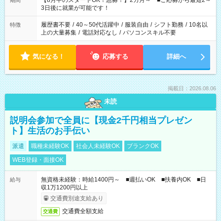
【8月中のスタートOK！急募！】2カ月～ ■ご応募から最短2～
期間
ね。 ※Wワーク希望の方へ 今ご覧のお仕事で希望する勤務時間
3日後に就業が可能です！
と、もう1つのお仕事の勤務時間。 合計で週40時間を超える場
合は応募できません。
履歴書不要
/
40～50代活躍中
/
服装自由
/
シフト勤務
/
10名以
特徴
上の大量募集
/
電話対応なし
/
パソコンスキル不要
気になる！
応募する
詳細へ
掲載日：2026.08.06
未読
説明会参加で全員に【現金2千円相当プレゼン
ト】生活のお手伝い
派遣
職種未経験OK
社会人未経験OK
ブランクOK
WEB登録・面接OK
無資格未経験：時給1400円～ ■週払いOK ■扶養内OK ■日
給与
収1万1200円以上
交通費別途支給あり
交通費全額支給
交通費