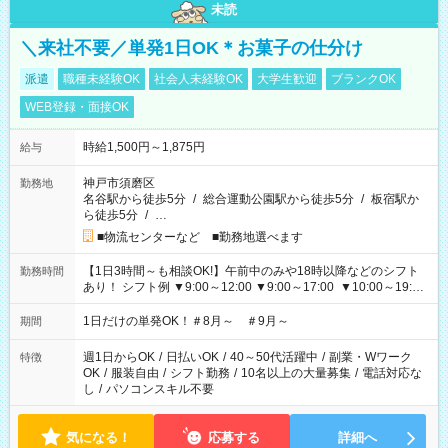
未読
＼来社不要／単発1日OK＊お菓子の仕分け
派遣
職種未経験OK
社会人未経験OK
大学生歓迎
ブランクOK
WEB登録・面接OK
時給1,500円～1,875円
給与
神戸市須磨区
勤務地
名谷駅から徒歩5分
/
総合運動公園駅から徒歩5分
/
板宿駅か
ら徒歩5分
/
…
■物流センターなど ■勤務地選べます
【1日3時間～も相談OK!】午前中のみや18時以降などのシフト
勤務時間
あり！ シフト例 ▼9:00～12:00 ▼9:00～17:00 ▼10:00～19:00
▼18:00～21:00
1日だけの単発OK！＃8月～ ＃9月～
期間
週1日からOK
/
日払いOK
/
40～50代活躍中
/
副業・Wワーク
特徴
OK
/
服装自由
/
シフト勤務
/
10名以上の大量募集
/
電話対応な
し
/
パソコンスキル不要
気になる！
応募する
詳細へ