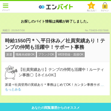
0
メニュー
気になる！
ログイン
お探しのバイト情報は掲載が終了しました。
掲載日 :2026
/
07
/
08
No.TSW26-0507898
時給1550円＊＼平日休み／社員実績あり！テ
ンプの仲間も活躍中！サポート事務
派遣
職種未経験OK
ブランクOK
WEB登録・面接OK
【社員実績あり】テンプの仲間も活躍中！ルーティ
ン事務〇【ネイルOK】
派遣⇒社員登用の実績あり＊事務はじめてOK！カンタン事務サポ
...
もっとみる
あなたの閲覧履歴からのオススメ