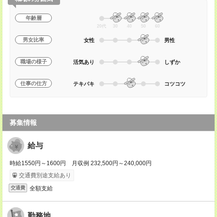
年齢層
20代
30
40
50
60
男女比率
女性
男性
職場の様子
活気あり
しずか
仕事の仕方
テキパキ
コツコツ
募集情報
給与
時給1550円～1600円 月収例 232,500円～240,000円
交通費別途支給あり
全額支給
交通費
勤務地