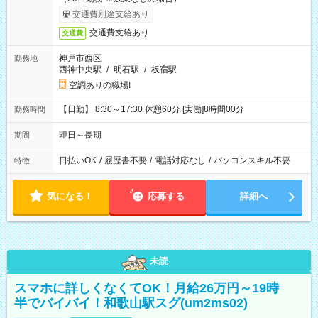
交通費別途支給あり
交通費支給あり
交通費
神戸市西区
勤務地
西神中央駅
/
明石駅
/
板宿駅
空調ありの職場!
【日勤】 8:30～17:30 休憩60分 [実働]8時間00分
勤務時間
即日～長期
期間
日払いOK
/
履歴書不要
/
電話対応なし
/
パソコンスキル不要
特徴
気になる！
応募する
詳細へ
未読
スマホに詳しくなくてOK！月給26万円～19時
半でバイバイ！和歌山駅スグ(um2ms02)