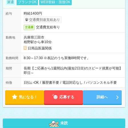
派遣
ブランクOK
WEB登録・面接OK
時給1400円
給与
交通費別途支給あり
交通費支給有り
交通費
兵庫県三田市
勤務地
相野駅から車10分
日用品医薬関係
8:30～17:30 ※表記のうち実働8時間です。
勤務時間
長期【ご応募から1週間以内(最短2日目)のスピード就業が可能】
期間
即日～
日払いOK
/
履歴書不要
/
電話対応なし
/
パソコンスキル不要
特徴
気になる！
応募する
詳細へ
未読