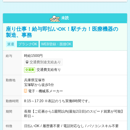
未読
座り仕事！給与即払いOK！駅チカ！医療機器の
製造、事務
派遣
ブランクOK
WEB登録・面接OK
時給1500円
給与
交通費別途支給あり
交通費支給有り
交通費
兵庫県宝塚市
勤務地
宝塚駅から徒歩5分
電子・機械系メーカー
8:15～17:20 ※表記のうち実働8時間です。
勤務時間
長期【ご応募から1週間以内(最短2日目)のスピード就業が可能】
期間
即日～
日払いOK
/
履歴書不要
/
電話対応なし
/
パソコンスキル不要
特徴