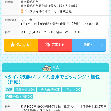
兵庫県明石市
勤務地
月 ※ 雇用形態と給与に、本採用時と異なる部分があります。 雇
兵庫県明石市天文町（最寄り駅：人丸前駅）
用形態：本採用時と同じです。 給与：時給 1,550円以上
ユースタイルラボラトリー株式会社
シフト制
勤務時間
1日あたりの実働時間：最大8時間/日 【夜勤】 22：00～翌9：
00 ※週1日～OK ／ 夜勤専従 ＊＊ 勤務時間例 ＊＊ ■22時か
ら翌7時 ■23時から翌8時 ■24時から翌9時 など ※上記の時間
週1日からOK / 日払いOK / 副業・WワークOK
特徴
内で8時間勤務（休憩1時間）ご利用者様により、時間は異なり
ます。 ※曜日固定（毎週同じ曜日での勤務となります）
気になる！
応募する
詳細へ
未読
<タイパ抜群>キレイな倉庫でピッキング・梱包
（日勤）
派遣
職種未経験OK
社会人未経験OK
ブランクOK
WEB登録・面接OK
時給1450円 ※交通費全額支給（規定あり） 【月収例】23.2万円
給与
（20日勤務 ※残業なしの場合）