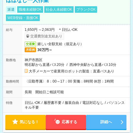
ほぼなし一人作業
派遣
職種未経験OK
社会人未経験OK
ブランクOK
WEB登録・面接OK
1,650円 ～2,063円 ＊日払いOK
給与
交通費別途支給あり
嬉しい全額支給（規定あり）
交通費
30万円～
月収例
神戸市西区
勤務地
明石駅から直通バス20分
/
西神中央駅から直通バス10分
大手メーカーで産業用ロボットの製造：直通バスあり
〈日勤専属〉 8：00～17：00 実働：8時間 休憩：1時間
勤務時間
長期 開始日ご相談可能
期間
日払いOK
/
履歴書不要
/
服装自由
/
電話対応なし
/
パソコンス
特徴
キル不要
気になる！
応募する
詳細へ