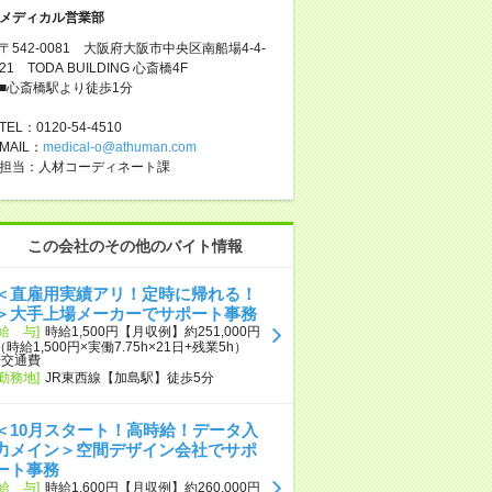
メディカル営業部
〒542-0081 大阪府大阪市中央区南船場4-4-
21 TODA BUILDING 心斎橋4F
■心斎橋駅より徒歩1分
TEL：0120-54-4510
MAIL：
medical-o@athuman.com
担当：人材コーディネート課
この会社のその他のバイト情報
＜直雇用実績アリ！定時に帰れる！
＞大手上場メーカーでサポート事務
[給 与]
時給1,500円【月収例】約251,000円
（時給1,500円×実働7.75h×21日+残業5h）
+交通費
[勤務地]
JR東西線【加島駅】徒歩5分
＜10月スタート！高時給！データ入
力メイン＞空間デザイン会社でサポ
ート事務
[給 与]
時給1,600円【月収例】約260,000円