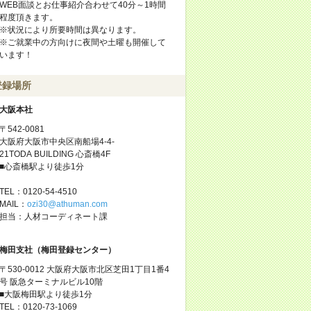
WEB面談とお仕事紹介合わせて40分～1時間
程度頂きます。
※状況により所要時間は異なります。
※ご就業中の方向けに夜間や土曜も開催して
います！
登録場所
大阪本社
〒542-0081
大阪府大阪市中央区南船場4-4-
21TODA BUILDING 心斎橋4F
■心斎橋駅より徒歩1分
TEL：0120-54-4510
MAIL：
ozi30@athuman.com
担当：人材コーディネート課
梅田支社（梅田登録センター）
〒530-0012 大阪府大阪市北区芝田1丁目1番4
号 阪急ターミナルビル10階
■大阪梅田駅より徒歩1分
TEL：0120-73-1069