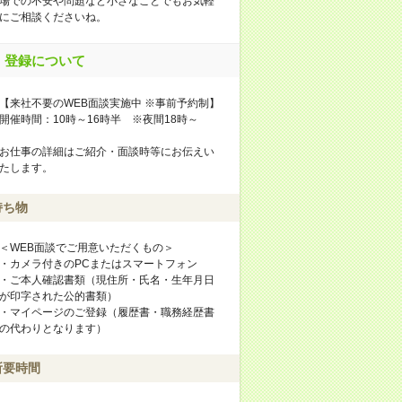
場での不安や問題など小さなことでもお気軽
にご相談くださいね。
登録について
【来社不要のWEB面談実施中 ※事前予約制】
開催時間：10時～16時半 ※夜間18時～
お仕事の詳細はご紹介・面談時等にお伝えい
たします。
持ち物
＜WEB面談でご用意いただくもの＞
・カメラ付きのPCまたはスマートフォン
・ご本人確認書類（現住所・氏名・生年月日
が印字された公的書類）
・マイページのご登録（履歴書・職務経歴書
の代わりとなります）
所要時間