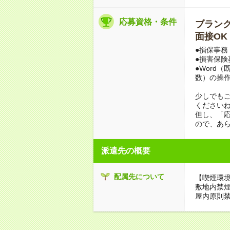
応募資格・条件
ブランクO
面接OK
●損保事務
●損害保険
●Word
数）の操
少しでも
ください
但し、「
ので、あ
派遣先の概要
配属先について
【喫煙環
敷地内禁
屋内原則