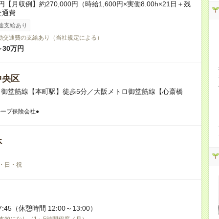
0円【月収例】約270,000円（時給1,600円×実働8.00h×21日＋残
交通費
途支給あり
勤交通費の支給あり（当社規定による）
～30万円
中央区
ロ御堂筋線【本町駅】徒歩5分／大阪メトロ御堂筋線【心斎橋
ループ保険会社●
休
・日・祝
7:45（休憩時間 12:00～13:00）
本的になし（1～5時間程度／月）