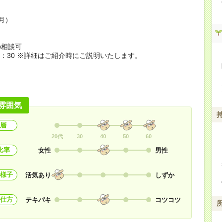
月）
】
の相談可
17：30 ※詳細はご紹介時にご説明いたします。
雰囲気
層
20代
30
40
50
60
比率
女性
男性
様子
活気あり
しずか
仕方
テキパキ
コツコツ