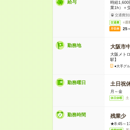
給与
時給1,60
業1h）＋
交通費別
○通
交通費
25
月収例
勤務地
大阪市
大阪メト
駅】
●大手グ
勤務曜日
土日祝
月～金
土
休日休暇
勤務時間
残業少
★8:45～1
基