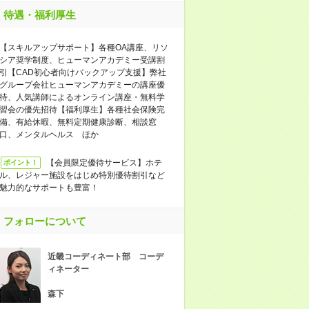
待遇・福利厚生
【スキルアップサポート】各種OA講座、リソ
シア奨学制度、ヒューマンアカデミー受講割
引【CAD初心者向けバックアップ支援】弊社
グループ会社ヒューマンアカデミーの講座優
待、人気講師によるオンライン講座・無料学
習会の優先招待【福利厚生】各種社会保険完
備、有給休暇、無料定期健康診断、相談窓
口、メンタルヘルス ほか
【会員限定優待サービス】ホテ
ポイント！
ル、レジャー施設をはじめ特別優待割引など
魅力的なサポートも豊富！
フォローについて
近畿コーディネート部 コーデ
ィネーター
森下