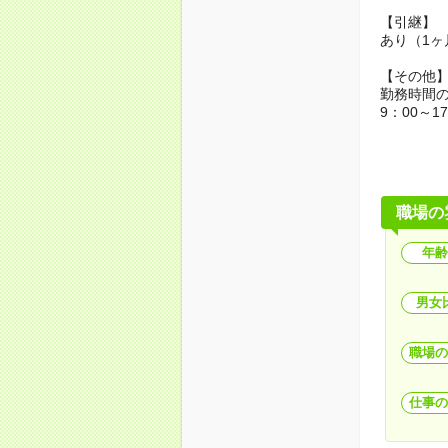
【引継】
あり（1ヶ
【その他
勤務時間
9：00～
職場の
年齢
男女
職場の
仕事の