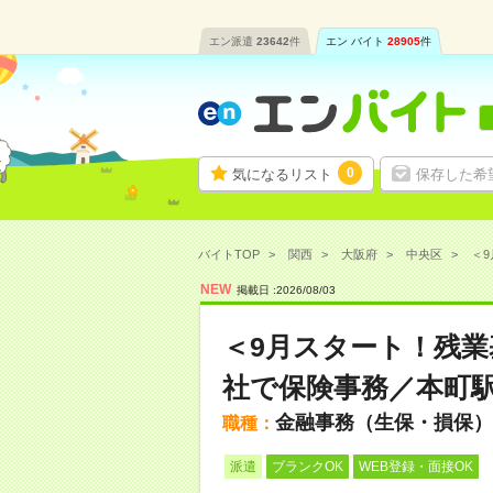
エン派遣
23642
件
エン バイト
28905
件
0
気になるリスト
保存した希
バイトTOP
関西
大阪府
中央区
＜9
NEW
掲載日 :
2026
/
08
/
03
＜9月スタート！残
社で保険事務／本町駅
金融事務（生保・損保）
職種：
派遣
ブランクOK
WEB登録・面接OK