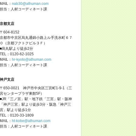
MAIL：
nab30@athuman.com
担当：人材コーディネート課
京都支店
〒604-8152
京都市中京区烏丸通錦小路上ル手洗水町６７
０（京都フクトクビル３Ｆ）
■烏丸駅より徒歩2分
TEL：0120-62-1025
MAIL：
hr-kyoto@athuman.com
担当：人材コーディネート課
神戸支店
〒650-0021 神戸市中央区三宮町1-9-1（三
宮センタープラザ東館5F）
■JR「三ノ宮」駅・地下鉄「三宮」駅・阪神
「神戸三宮」駅より徒歩3分・阪急「神戸三
宮」駅より徒歩1分
TEL：0120-33-1809
MAIL：
ht-kobe@athuman.com
担当：人材コーディネート課