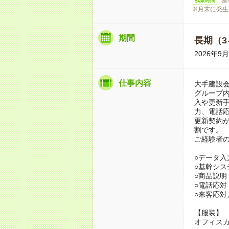
残業時間
※月末に発生
期間
長期（3
2026年9
仕事内容
大手建設
グループ
入や更新手
力、電話
更新契約が
割です。
ご経験者
○データ入力
○基幹シス
○商品説明
○電話応対
○来客応対
【服装】
オフィス