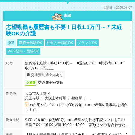
掲載日：2026.08.07
未読
志望動機も履歴書も不要！日収1.1万円～＊未経
験OKの介護
派遣
職種未経験OK
社会人未経験OK
ブランクOK
WEB登録・面接OK
無資格未経験：時給1400円～ ■週払いOK ■扶養内OK ■日
給与
収1万1200円以上
交通費別途支給あり
交通費全額支給
交通費
大阪市天王寺区
勤務地
天王寺駅
/
大阪上本町駅
/
鶴橋駅
/
…
≪自宅からドアtoドアで30分以内！≫ご希望の勤務地を紹介
します。
9:00～18:00（休憩60分） ■ご希望があれば下記シフトもOK！
勤務時間
早番 7:00～16:00 遅番 10:00～19:00 「家族と休みを合わせた
い」 「余裕を持って夕飯の準備がしたい」 「できれば残業はし
たくない」 など、ご希望を教えてくださいね。 ※Wワーク希望