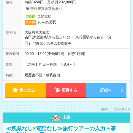
時給1450円 月収例 232,000円
給与
交通費別途支給あり
全額支給
交通費
20～25万円
月収例
大阪府東大阪市
勤務地
吉田(大阪府)駅から徒歩11分
/
東花園駅から徒歩17分
住宅換気システム製造販売
09:00～18:00(実働8時間 休憩1時間)
勤務時間
【急募】即日～長期 ※8月～！
期間
履歴書不要
/
服装自由
特徴
気になる！
応募する
詳細へ
掲載日：2026.08.06
未読
≪残業なし×電話なし≫旅行ツアーの入力＋事