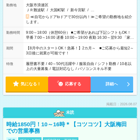
大阪市浪速区
勤務地
ＪＲ難波駅
/
大国町駅
/
新今宮駅
/
…
≪自宅からドアtoドアで30分以内！≫ご希望の勤務地を紹介
します。
9:00～18:00（休憩60分） ■ご希望があれば下記シフトもOK！
勤務時間
早番 7:00～16:00 遅番 10:00～19:00 夜勤 16:30～翌9:30 「家族
と休みを合わせたい」 「余裕を持って夕飯の準備がしたい」
「できれば残業はしたくない」 など、ご希望を教えてください
【8月中のスタートOK！急募！】2カ月～ ■ご応募から最短2～
期間
ね。 ※Wワーク希望の方へ 今ご覧のお仕事で希望する勤務時間
3日後に就業が可能です！
と、もう1つのお仕事の勤務時間。 合計で週40時間を超える場
合は応募できません。
履歴書不要
/
40～50代活躍中
/
服装自由
/
シフト勤務
/
10名以
特徴
上の大量募集
/
電話対応なし
/
パソコンスキル不要
気になる！
応募する
詳細へ
掲載日：2026.08.07
未読
時給1850円！10～16時＊【コツコツ】大阪梅田
での営業事務