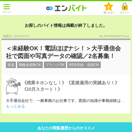
0
メニュー
気になる！
ログイン
お探しのバイト情報は掲載が終了しました。
掲載日 :2026
/
07
/
14
No.AHTWAM0207osa
＜未経験OK！電話ほぼナシ！＞大手通信会
社で図面や写真データの確認／2名募集！
派遣
職種未経験OK
ブランクOK
WEB登録・面接OK
《残業キホンなし！》《直接雇用の実績あり！》
《10月スタート！》
大手通信会社で、一般事務のお仕事です。図面の知識や事務経験は
...
もっとみる
あなたの閲覧履歴からのオススメ