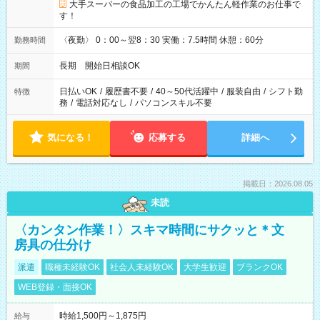
大手スーパーの食品加工の工場でかんたん軽作業のお仕事で
す！
〈夜勤〉 0：00～翌8：30 実働：7.5時間 休憩：60分
勤務時間
長期 開始日相談OK
期間
日払いOK
/
履歴書不要
/
40～50代活躍中
/
服装自由
/
シフト勤
特徴
務
/
電話対応なし
/
パソコンスキル不要
気になる！
応募する
詳細へ
掲載日：2026.08.05
未読
〈カンタン作業！〉スキマ時間にサクッと＊文
房具の仕分け
派遣
職種未経験OK
社会人未経験OK
大学生歓迎
ブランクOK
WEB登録・面接OK
時給1,500円～1,875円
給与