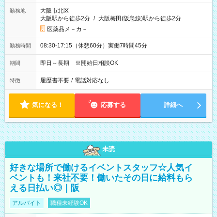
大阪市北区
勤務地
大阪駅から徒歩2分
/
大阪梅田(阪急線)駅から徒歩2分
医薬品メ－カ－
08:30-17:15（休憩60分）実働7時間45分
勤務時間
即日～長期 ※開始日相談OK
期間
履歴書不要
/
電話対応なし
特徴
気になる！
応募する
詳細へ
未読
好きな場所で働けるイベントスタッフ☆人気イ
ベントも！来社不要！働いたその日に給料もら
える日払い◎｜阪
アルバイト
職種未経験OK