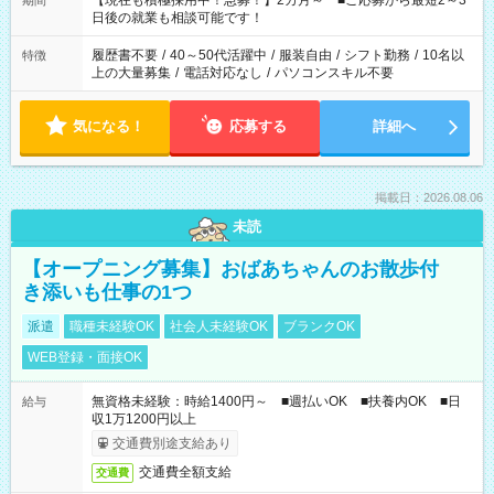
【現在も積極採用中！急募！】2カ月～ ■ご応募から最短2～3
期間
の方へ 今ご覧のお仕事で希望する勤務時間と、もう1つのお仕事
日後の就業も相談可能です！
の勤務時間。 合計で週40時間を超える場合は応募できません。
履歴書不要
/
40～50代活躍中
/
服装自由
/
シフト勤務
/
10名以
特徴
上の大量募集
/
電話対応なし
/
パソコンスキル不要
気になる！
応募する
詳細へ
掲載日：2026.08.06
未読
【オープニング募集】おばあちゃんのお散歩付
き添いも仕事の1つ
派遣
職種未経験OK
社会人未経験OK
ブランクOK
WEB登録・面接OK
無資格未経験：時給1400円～ ■週払いOK ■扶養内OK ■日
給与
収1万1200円以上
交通費別途支給あり
交通費全額支給
交通費