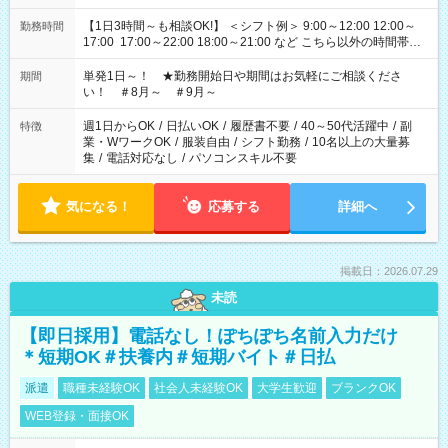
【1日3時間～も相談OK!】 ＜シフト例＞ 9:00～12:00 12:00～
勤務時間
17:00 17:00～22:00 18:00～21:00 など こちら以外の時間帯も
お気軽にご相談ください！
単発1日～！ ★勤務開始日や期間はお気軽にご相談くださ
期間
い！ ＃8月～ ＃9月～
週1日からOK
/
日払いOK
/
履歴書不要
/
40～50代活躍中
/
副
特徴
業・WワークOK
/
服装自由
/
シフト勤務
/
10名以上の大量募
集
/
電話対応なし
/
パソコンスキル不要
気になる！
応募する
詳細へ
掲載日：2026.07.29
未読
【即日採用】電話なし！ぽちぽち名前入力だけ
＊短期OK＃扶養内＃短期バイト＃日払
派遣
職種未経験OK
社会人未経験OK
大学生歓迎
ブランクOK
WEB登録・面接OK