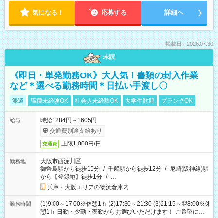
気になる！
応募する
詳細へ
掲載日：2026.07.30
未読
《即日・単発勤務OK》大人気！書類の封入作業
など＊選べる勤務時間＊日払い手渡し〇
派遣
職種未経験OK
社会人未経験OK
大学生歓迎
ブランクOK
時給1284円～1605円
給与
交通費別途支給あり
上限1,000円/日
交通費
大阪市西淀川区
勤務地
御幣島駅から徒歩10分
/
千船駅から徒歩12分
/
尼崎(阪神線)駅
から【登録地】徒歩1分
/
…
兵庫・大阪エリアの物流倉庫内
(1)9:00～17:00※休憩1ｈ (2)17:30～21:30 (3)21:15～翌8:00※休
勤務時間
憩1ｈ 日勤・夕勤・夜勤からお選びいただけます！ ご希望に合