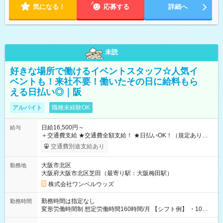
気になる！
応募する
詳細へ
未読
好きな場所で働けるイベントスタッフ☆人気イ
ベントも！来社不要！働いたその日に給料もら
える日払い◎｜阪
アルバイト
職種未経験OK
日給16,500円～
給与
＋交通費支給 ★交通費全額支給！ ★日払いOK！（規定あり） ┗
働いたその日に現金GET♪ お仕事後はコンビニATMから 日払
交通費別途支給あり
い分を引き落とせます！ 【試用期間】試用期間なし
大阪市北区
勤務地
大阪府大阪市北区芝田（最寄り駅：大阪梅田駅）
株式会社ワンベルウッズ
勤務時間は指定なし
勤務時間
変形労働時間制 想定労働時間160時間/月 【シフト例】 ・10：
00～20：00