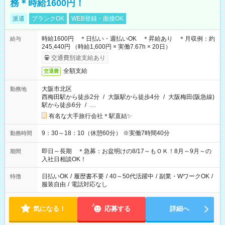
務＊時給1600円！
派遣
ブランクOK
WEB登録・面接OK
時給1600円 ＊日払い・週払いOK ＊昇給あり ＊月収例：約
給与
245,440円 （時給1,600円 × 実働7.67h × 20日）
交通費別途支給あり
全額支給
交通費
大阪市北区
勤務地
西梅田駅から徒歩2分
/
大阪駅から徒歩4分
/
大阪梅田(阪急線)
駅から徒歩6分
/
…
有名な大手旅行会社＊駅直結✨
9：30～18：10（休憩60分） ※実働7時間40分
勤務時間
即日～長期 ＊急募：お盆明けの8/17～もＯＫ！8月～9月～の
期間
入社日相談OK！
日払いOK
/
履歴書不要
/
40～50代活躍中
/
副業・WワークOK
/
特徴
服装自由
/
電話対応なし
気になる！
応募する
詳細へ