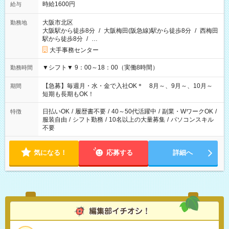
時給1600円
給与
大阪市北区
勤務地
大阪駅から徒歩8分
/
大阪梅田(阪急線)駅から徒歩8分
/
西梅田
駅から徒歩8分
/
…
大手事務センター
▼シフト▼ 9：00～18：00（実働8時間）
勤務時間
【急募】毎週月・水・金で入社OK＊ 8月～、9月～、10月～
期間
短期も長期もOK！
日払いOK
/
履歴書不要
/
40～50代活躍中
/
副業・WワークOK
/
特徴
服装自由
/
シフト勤務
/
10名以上の大量募集
/
パソコンスキル
不要
気になる！
応募する
詳細へ