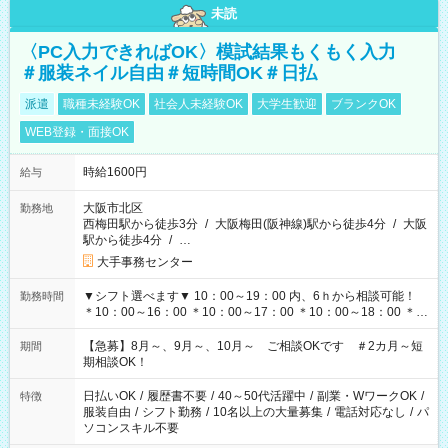
未読
〈PC入力できればOK〉模試結果もくもく入力
＃服装ネイル自由＃短時間OK＃日払
派遣
職種未経験OK
社会人未経験OK
大学生歓迎
ブランクOK
WEB登録・面接OK
時給1600円
給与
大阪市北区
勤務地
西梅田駅から徒歩3分
/
大阪梅田(阪神線)駅から徒歩4分
/
大阪
駅から徒歩4分
/
…
大手事務センター
▼シフト選べます▼ 10：00～19：00 内、6ｈから相談可能！
勤務時間
＊10：00～16：00 ＊10：00～17：00 ＊10：00～18：00 ＊
11：00～19：00 ＊12：00～19：00 ＊13：00～19：00
【急募】8月～、9月～、10月～ ご相談OKです ＃2カ月～短
期間
期相談OK！
日払いOK
/
履歴書不要
/
40～50代活躍中
/
副業・WワークOK
/
特徴
服装自由
/
シフト勤務
/
10名以上の大量募集
/
電話対応なし
/
パ
ソコンスキル不要