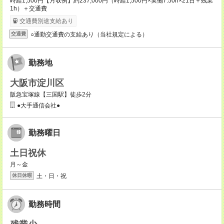
時給1,500円【月収例】約237,000円（時給1,500円×実働7.50h×21日＋残業
1h）＋交通費
交通費別途支給あり
○通勤交通費の支給あり（当社規定による）
交通費
勤務地
大阪市淀川区
阪急宝塚線【三国駅】徒歩2分
●大手通信会社●
勤務曜日
土日祝休
月～金
土・日・祝
休日休暇
勤務時間