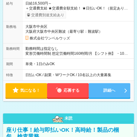
日給16,500円～
給与
＋交通費支給 ★交通費全額支給！ ★日払いOK！（規定あり） ┗
働いたその日に現金GET♪ お仕事後はコンビニATMから 日払
交通費別途支給あり
い分を引き落とせます！ 【試用期間】試用期間なし
大阪市中央区
勤務地
大阪府大阪市中央区難波（最寄り駅：難波駅）
株式会社ワンベルウッズ
勤務時間は指定なし
勤務時間
変形労働時間制 想定労働時間160時間/月 【シフト例】 ・10：
00～20：00
単発・1日のみOK
期間
日払いOK / 副業・WワークOK / 10名以上の大量募集
特徴
気になる！
応募する
詳細へ
未読
座り仕事！給与即払いOK！高時給！製品の梱
包、検査業務