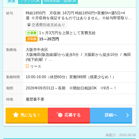
派遣
ブランクOK
WEB登録・面接OK
時給1850円 月収例 18万円 時給1850円×実働5h×週5日×4
給与
週 ※月収例を保証するものではありません。※給与即受取りサ
ービス利用可（利用条件有）
交通費別途支給あり
1ヶ月3万円を上限として実費支給
交通費
15～20万円
月収例
大阪市中央区
勤務地
大阪梅田(阪急線)駅から徒歩5分
/
大阪駅から徒歩10分
/
梅田
(地下鉄)駅
/
…
リース
10:00-16:00（休憩60分）実働5時間（残業少なめ！）
勤務時間
2026年09月01日～長期 ※開始日相談OK ※9月～！
期間
履歴書不要
特徴
気になる！
応募する
詳細へ
掲載日：2026.08.06