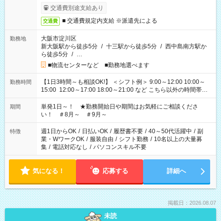
交通費別途支給あり
■ 交通費規定内支給 ※派遣先による
交通費
大阪市淀川区
勤務地
新大阪駅から徒歩5分
/
十三駅から徒歩5分
/
西中島南方駅か
ら徒歩5分
/
…
■物流センターなど ■勤務地選べます
【1日3時間～も相談OK!】 ＜シフト例＞ 9:00～12:00 10:00～
勤務時間
15:00 12:00～17:00 18:00～21:00 など こちら以外の時間帯も
お気軽にご相談ください！
単発1日～！ ★勤務開始日や期間はお気軽にご相談くださ
期間
い！ ＃8月～ ＃9月～
週1日からOK
/
日払いOK
/
履歴書不要
/
40～50代活躍中
/
副
特徴
業・WワークOK
/
服装自由
/
シフト勤務
/
10名以上の大量募
集
/
電話対応なし
/
パソコンスキル不要
気になる！
応募する
詳細へ
掲載日：2026.08.07
未読