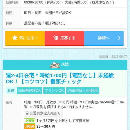
09:00-18:00（休憩70分）実働7時間50分（残業少なめ！）
勤務時間
即日～長期 ※開始日相談OK
期間
履歴書不要
/
電話対応なし
特徴
気になる！
応募する
詳細へ
掲載日：2026.08.07
未読
週2-4日在宅＊時給1700円【電話なし】未経験
OK！【コツコツ】書類チェック
派遣
職種未経験OK
ブランクOK
WEB登録・面接OK
時給1700円 月収例 26万円 時給1700円×実働7h45m×週5日×4
給与
週 ※月収例を保証するものではありません。
交通費別途支給あり
1ヶ月3万円を上限として実費支給
交通費
25～30万円
月収例