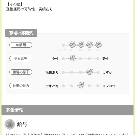
【その他】
直接雇用の可能性・実績あり
職場の雰囲気
年齢層
20代
30
40
50
60
男女比率
女性
男性
職場の様子
活気あり
しずか
仕事の仕方
テキパキ
コツコツ
募集情報
給与