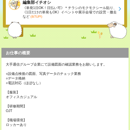
編集部イチオシ
《単発1日OK！日払い可》＊チラシのモクモクシール貼り、
《1日だけの単発もOK》イベントや展示会場での設営・撤去
など
(8/7UP!)
お仕事の概要
大手通信グループ企業にて設備図面の確認業務をお願いします。
○設備点検後の図面、写真データのチェック業務
○データ格納
○電話対応（ほぼなし）
【服装】
オフィスカジュアル
【研修期間】
OJT
【職場環境】
ロッカーあり