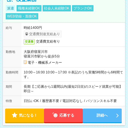
派遣
職種未経験OK
社会人未経験OK
ブランクOK
WEB登録・面接OK
時給1400円
給与
交通費別途支給あり
交通費支給有り
交通費
大阪府寝屋川市
勤務地
寝屋川市駅から徒歩5分
電子・機械系メーカー
10:00～16:00 10:00～17:00 ※表記のうち実働5時間から6時間で
勤務時間
す。
長期【ご応募から1週間以内(最短2日目)のスピード就業が可能】
期間
即日～
日払いOK
/
履歴書不要
/
電話対応なし
/
パソコンスキル不要
特徴
気になる！
応募する
詳細へ