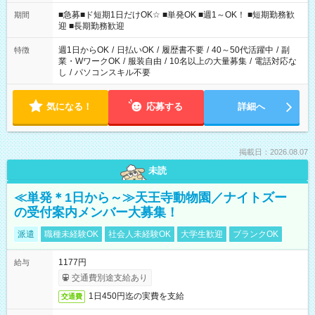
わせて働けるお仕事です(*^^*) 【その他選べる勤務時間】 8-17
時/9-17時/9-18時/10-18時/11-21時/18-22時/20-翌4時/21-翌5
■急募■ド短期1日だけOK☆ ■単発OK ■週1～OK！ ■短期勤務歓
期間
時/22-翌6時/0-翌8時 ご自身のご都合で選んで頂ける完全自由シ
迎 ■長期勤務歓迎
フト！
週1日からOK
/
日払いOK
/
履歴書不要
/
40～50代活躍中
/
副
特徴
業・WワークOK
/
服装自由
/
10名以上の大量募集
/
電話対応な
し
/
パソコンスキル不要
気になる！
応募する
詳細へ
掲載日：2026.08.07
未読
≪単発＊1日から～≫天王寺動物園／ナイトズー
の受付案内メンバー大募集！
派遣
職種未経験OK
社会人未経験OK
大学生歓迎
ブランクOK
1177円
給与
交通費別途支給あり
1日450円迄の実費を支給
交通費