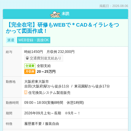
掲載日：2026.08.06
未読
【完全在宅】研修もWEBで＊CAD＆イラレをつ
かって図面作成！
派遣
WEB登録・面接OK
時給1450円 月収例 232,000円
給与
交通費別途支給あり
全額支給
交通費
20～25万円
月収例
大阪府東大阪市
勤務地
吉田(大阪府)駅から徒歩11分
/
東花園駅から徒歩17分
住宅換気システム製造販売
09:00～18:00(実働8時間 休憩1時間)
勤務時間
2026年09月上旬～長期 ※9月～！
期間
履歴書不要
/
服装自由
特徴