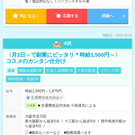
集
/
電話対応なし
/
パソコンスキル不要
気になる！
応募する
詳細へ
掲載日：2026.08.05
未読
〈月1日～で副業にピッタリ＊時給1,500円～〉
コスメのカンタン仕分け
派遣
職種未経験OK
社会人未経験OK
大学生歓迎
ブランクOK
WEB登録・面接OK
時給1,500円～1,875円
給与
交通費別途支給あり
■ 交通費規定内支給 ※派遣先による
交通費
大阪市淀川区
勤務地
新大阪駅から徒歩5分
/
十三駅から徒歩5分
/
西中島南方駅か
ら徒歩5分
/
…
■物流センターなど ■勤務地選べます