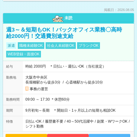
掲載日：2026.08.05
未読
週3～＆短期もOK！バックオフィス業務〇高時
給2000円！交通費別途支給
派遣
職種未経験OK
社会人未経験OK
ブランクOK
WEB登録・面接OK
時給 2000円 ＊日払い・週払いOK（当社規定）
給与
大阪市中央区
勤務地
長堀橋駅から徒歩3分
/
心斎橋駅から徒歩10分
事務の運営
09:00 ～ 17:30 ＊休憩60分
勤務時間
9月初旬～長期 ＊開始日・1ヶ月以上の短期も相談OK
期間
日払いOK
/
履歴書不要
/
40～50代活躍中
/
副業・WワークOK
/
特徴
シフト勤務