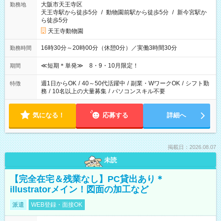
大阪市天王寺区
勤務地
天王寺駅から徒歩5分
/
動物園前駅から徒歩5分
/
新今宮駅か
ら徒歩5分
天王寺動物園
16時30分～20時00分（休憩0分）／実働3時間30分
勤務時間
≪短期＊単発≫ 8・9・10月限定！
期間
週1日からOK
/
40～50代活躍中
/
副業・WワークOK
/
シフト勤
特徴
務
/
10名以上の大量募集
/
パソコンスキル不要
気になる！
応募する
詳細へ
掲載日：2026.08.07
未読
【完全在宅＆残業なし】PC貸出あり＊
illustratorメイン！図面の加工など
派遣
WEB登録・面接OK