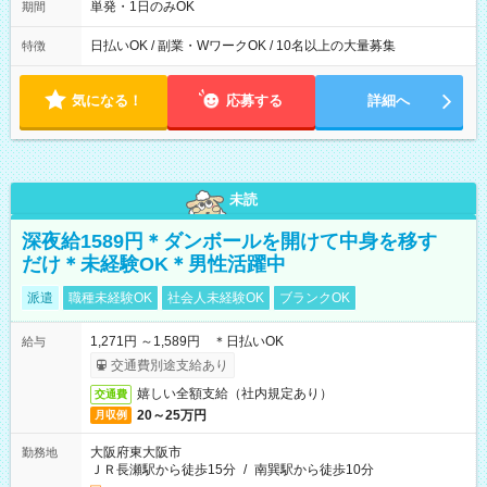
単発・1日のみOK
期間
日払いOK / 副業・WワークOK / 10名以上の大量募集
特徴
気になる！
応募する
詳細へ
未読
深夜給1589円＊ダンボールを開けて中身を移す
だけ＊未経験OK＊男性活躍中
派遣
職種未経験OK
社会人未経験OK
ブランクOK
1,271円 ～1,589円 ＊日払いOK
給与
交通費別途支給あり
嬉しい全額支給（社内規定あり）
交通費
20～25万円
月収例
大阪府東大阪市
勤務地
ＪＲ長瀬駅から徒歩15分
/
南巽駅から徒歩10分