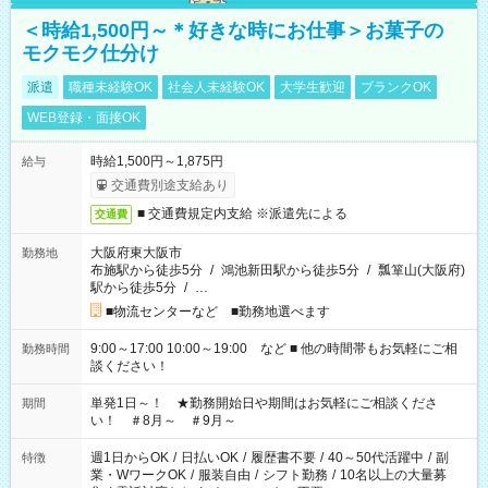
＜時給1,500円～＊好きな時にお仕事＞お菓子の
モクモク仕分け
派遣
職種未経験OK
社会人未経験OK
大学生歓迎
ブランクOK
WEB登録・面接OK
時給1,500円～1,875円
給与
交通費別途支給あり
■ 交通費規定内支給 ※派遣先による
交通費
大阪府東大阪市
勤務地
布施駅から徒歩5分
/
鴻池新田駅から徒歩5分
/
瓢箪山(大阪府)
駅から徒歩5分
/
…
■物流センターなど ■勤務地選べます
9:00～17:00 10:00～19:00 など ■ 他の時間帯もお気軽にご相
勤務時間
談ください！
単発1日～！ ★勤務開始日や期間はお気軽にご相談くださ
期間
い！ ＃8月～ ＃9月～
週1日からOK
/
日払いOK
/
履歴書不要
/
40～50代活躍中
/
副
特徴
業・WワークOK
/
服装自由
/
シフト勤務
/
10名以上の大量募