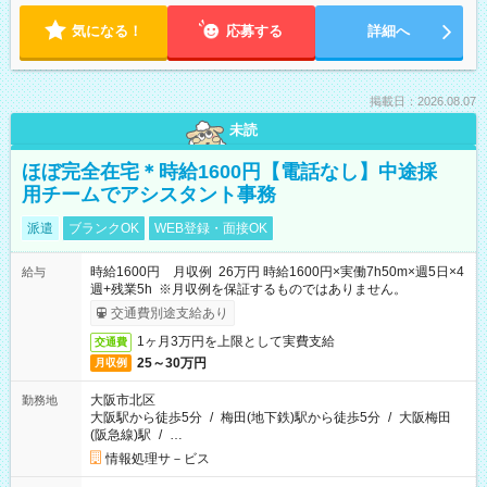
気になる！
応募する
詳細へ
掲載日：2026.08.07
未読
ほぼ完全在宅＊時給1600円【電話なし】中途採
用チームでアシスタント事務
派遣
ブランクOK
WEB登録・面接OK
時給1600円 月収例 26万円 時給1600円×実働7h50m×週5日×4
給与
週+残業5h ※月収例を保証するものではありません。
交通費別途支給あり
1ヶ月3万円を上限として実費支給
交通費
25～30万円
月収例
大阪市北区
勤務地
大阪駅から徒歩5分
/
梅田(地下鉄)駅から徒歩5分
/
大阪梅田
(阪急線)駅
/
…
情報処理サ－ビス