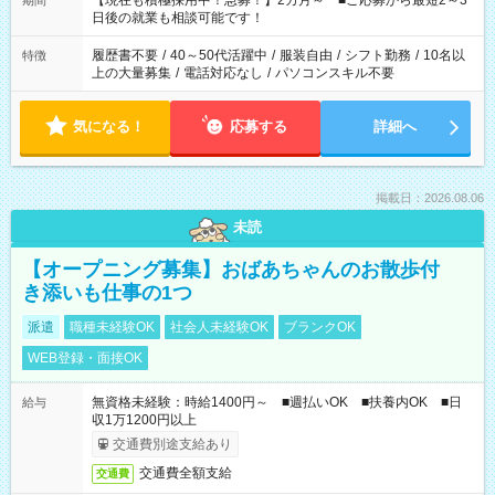
【現在も積極採用中！急募！】2カ月～ ■ご応募から最短2～3
期間
の方へ 今ご覧のお仕事で希望する勤務時間と、もう1つのお仕事
日後の就業も相談可能です！
の勤務時間。 合計で週40時間を超える場合は応募できません。
履歴書不要
/
40～50代活躍中
/
服装自由
/
シフト勤務
/
10名以
特徴
上の大量募集
/
電話対応なし
/
パソコンスキル不要
気になる！
応募する
詳細へ
掲載日：2026.08.06
未読
【オープニング募集】おばあちゃんのお散歩付
き添いも仕事の1つ
派遣
職種未経験OK
社会人未経験OK
ブランクOK
WEB登録・面接OK
無資格未経験：時給1400円～ ■週払いOK ■扶養内OK ■日
給与
収1万1200円以上
交通費別途支給あり
交通費全額支給
交通費