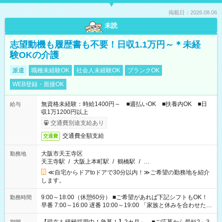
掲載日：2026.08.06
未読
志望動機も履歴書も不要！日収1.1万円～＊未経
験OKの介護
派遣
職種未経験OK
社会人未経験OK
ブランクOK
WEB登録・面接OK
無資格未経験：時給1400円～ ■週払いOK ■扶養内OK ■日
給与
収1万1200円以上
交通費別途支給あり
交通費全額支給
交通費
大阪市天王寺区
勤務地
天王寺駅
/
大阪上本町駅
/
鶴橋駅
/
…
≪自宅からドアtoドアで30分以内！≫ご希望の勤務地を紹介
します。
9:00～18:00（休憩60分） ■ご希望があれば下記シフトもOK！
勤務時間
早番 7:00～16:00 遅番 10:00～19:00 「家族と休みを合わせた
い」 「余裕を持って夕飯の準備がしたい」 「できれば残業はし
たくない」 など、ご希望を教えてくださいね。 ※Wワーク希望