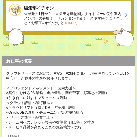
編集部イチオシ
≪単発＊1日から～≫天王寺動物園／ナイトズーの受付案内
メンバー大募集！、〈カンタン作業！〉スキマ時間にサクッ
と＊お菓子の仕分けなど
(8/6UP!)
お仕事の概要
クラウドサービスにおいて、AWS・Azureに加え、現在注力しているOCIを
中心とした案件の推進をお任せします。
＜プロジェクトマネジメント・技術支援＞
○案件におけるPM業務（進捗管理、関連部署・顧客との調整）
○引き合いに対するプリセールス活動
＜クラウド設計・移行推進＞
○クラウドリフト（特にDB）の実務、設計
○OracleDBの運用・チューニング等の技術対応
＜サービス改善・品質向上＞
○チーム内へのナレッジ共有や標準化（IaC等）の推進
○サービス品質を高めるための施策検討・実行