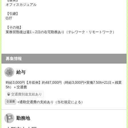
【服装】
オフィスカジュアル
【引継】
OJT
【その他】
業務習熟後は週1～2日の在宅勤務あり（テレワーク・リモートワーク）
募集情報
給与
時給3,000円【月収例】約487,000円（時給3,000円×実働7.50h×21日＋残業
5h）＋交通費
交通費別途支給あり
○通勤交通費の支給あり（当社規定による）
交通費
勤務地