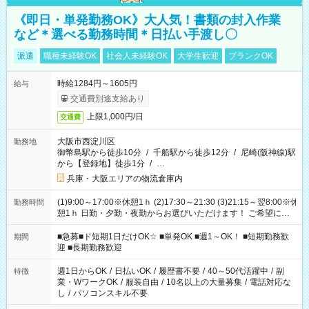
《即日・単発勤務OK》大人気！書類の封入作業
など＊選べる勤務時間＊日払い手渡し〇
派遣
職種未経験OK
社会人未経験OK
大学生歓迎
ブランクOK
時給1284円～1605円
給与
交通費別途支給あり
上限1,000円/日
交通費
大阪市西淀川区
勤務地
御幣島駅から徒歩10分
/
千船駅から徒歩12分
/
尼崎(阪神線)駅
から【登録地】徒歩1分
/
…
兵庫・大阪エリアの物流倉庫内
(1)9:00～17:00※休憩1ｈ (2)17:30～21:30 (3)21:15～翌8:00※休
勤務時間
憩1ｈ 日勤・夕勤・夜勤からお選びいただけます！ ご希望に合
わせて働けるお仕事です(*^^*) 【その他選べる勤務時間】 8-17
時/9-17時/9-18時/10-18時/11-21時/18-22時/20-翌4時/21-翌5
■急募■ド短期1日だけOK☆ ■単発OK ■週1～OK！ ■短期勤務歓
期間
時/22-翌6時/0-翌8時 ご自身のご都合で選んで頂ける完全自由シ
迎 ■長期勤務歓迎
フト！
週1日からOK
/
日払いOK
/
履歴書不要
/
40～50代活躍中
/
副
特徴
業・WワークOK
/
服装自由
/
10名以上の大量募集
/
電話対応な
し
/
パソコンスキル不要