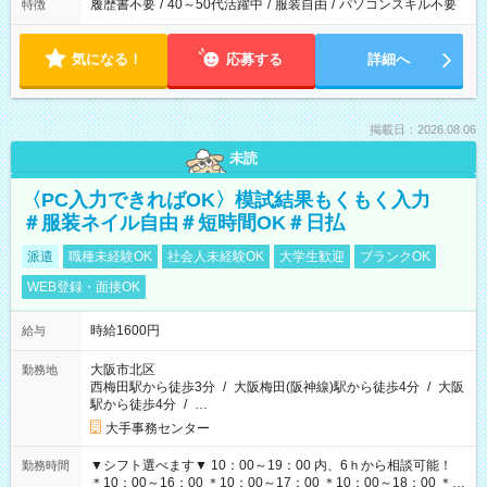
履歴書不要
/
40～50代活躍中
/
服装自由
/
パソコンスキル不要
特徴
気になる！
応募する
詳細へ
掲載日：2026.08.06
未読
〈PC入力できればOK〉模試結果もくもく入力
＃服装ネイル自由＃短時間OK＃日払
派遣
職種未経験OK
社会人未経験OK
大学生歓迎
ブランクOK
WEB登録・面接OK
時給1600円
給与
大阪市北区
勤務地
西梅田駅から徒歩3分
/
大阪梅田(阪神線)駅から徒歩4分
/
大阪
駅から徒歩4分
/
…
大手事務センター
▼シフト選べます▼ 10：00～19：00 内、6ｈから相談可能！
勤務時間
＊10：00～16：00 ＊10：00～17：00 ＊10：00～18：00 ＊