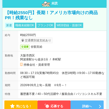
未読
【時給2550円】長期！アメリカ市場向けの商品
PR！残業なし
派遣
職種未経験OK
ブランクOK
WEB登録・面接OK
時給2550円
給与
交通費別途支給あり
全額支給
交通費
大阪市西区
勤務地
阿波座駅から徒歩1分
/
本町駅
持株会社・資産管理
08:30～17:15(実働7時間45分 休憩1時間) ※9:00～17:00勤務な
勤務時間
ど相談可能
2026年09月上旬～長期 ※9月～！
期間
履歴書不要
/
40～50代活躍中
/
服装自由
/
パソコンスキル不要
特徴
気になる！
応募する
詳細へ