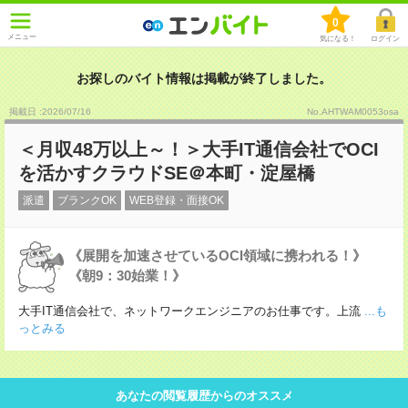
0
メニュー
気になる！
ログイン
お探しのバイト情報は掲載が終了しました。
掲載日 :2026
/
07
/
16
No.AHTWAM0053osa
＜月収48万以上～！＞大手IT通信会社でOCI
を活かすクラウドSE＠本町・淀屋橋
派遣
ブランクOK
WEB登録・面接OK
《展開を加速させているOCI領域に携われる！》
《朝9：30始業！》
大手IT通信会社で、ネットワークエンジニアのお仕事です。上流
...も
っとみる
あなたの閲覧履歴からのオススメ