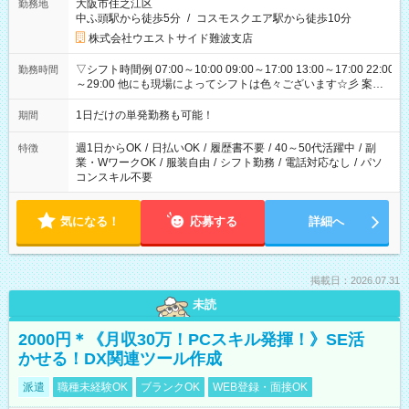
大阪市住之江区
勤務地
中ふ頭駅から徒歩5分
/
コスモスクエア駅から徒歩10分
株式会社ウエストサイド難波支店
▽シフト時間例 07:00～10:00 09:00～17:00 13:00～17:00 22:00
勤務時間
～29:00 他にも現場によってシフトは色々ございます☆彡 案件
次第では午前中で終わるお仕事も...！
1日だけの単発勤務も可能！
期間
週1日からOK
/
日払いOK
/
履歴書不要
/
40～50代活躍中
/
副
特徴
業・WワークOK
/
服装自由
/
シフト勤務
/
電話対応なし
/
パソ
コンスキル不要
気になる！
応募する
詳細へ
掲載日：2026.07.31
未読
2000円＊《月収30万！PCスキル発揮！》SE活
かせる！DX関連ツール作成
派遣
職種未経験OK
ブランクOK
WEB登録・面接OK