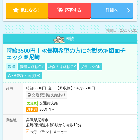
気になる！
応募する
詳細へ
掲載日：2026.07.31
未読
時給3500円！≪長期希望の方にお勧め≫図面チ
ェック＠尼崎
派遣
職種未経験OK
社会人未経験OK
ブランクOK
WEB登録・面接OK
時給3500円+交 【月収例】54万2500円
給与
交通費別途支給あり
交通費支給
交通費
30万円～
月収例
兵庫県尼崎市
勤務地
尼崎(東海道本線)駅から徒歩10分
大手プラントメーカー