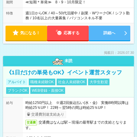
≪短期＊単発≫ 8・9・10月限定！
期間
週1日からOK
/
40～50代活躍中
/
副業・WワークOK
/
シフト勤
特徴
務
/
10名以上の大量募集
/
パソコンスキル不要
気になる！
応募する
詳細へ
掲載日：2026.07.30
未読
《1日だけの単発もOK》イベント運営スタッフ
アルバイト
職種未経験OK
社会人未経験OK
大学生歓迎
ブランクOK
WEB登録・面接OK
時給1250円以上 ※週2回振込払い(水・金) 実働8時間以降は
給与
時給25％UP！ 22時～翌5時の間は時給25％UP！
交通費別途支給あり
交通費はなんば駅～現場の最寄駅までの支給となりま
交通費
す。