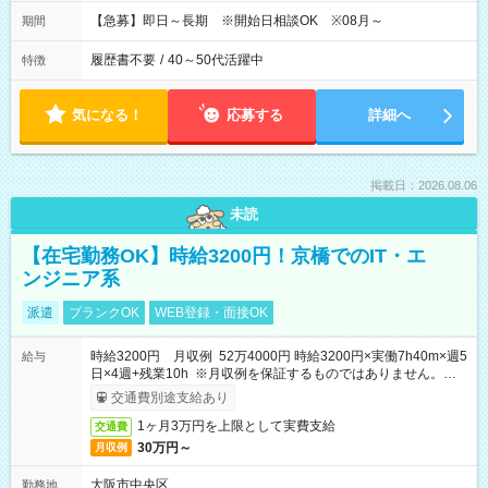
【急募】即日～長期 ※開始日相談OK ※08月～
期間
履歴書不要
/
40～50代活躍中
特徴
気になる！
応募する
詳細へ
掲載日：2026.08.06
未読
【在宅勤務OK】時給3200円！京橋でのIT・エ
ンジニア系
派遣
ブランクOK
WEB登録・面接OK
時給3200円 月収例 52万4000円 時給3200円×実働7h40m×週5
給与
日×4週+残業10h ※月収例を保証するものではありません。※給
与即受取りサービス利用可（利用条件有）
交通費別途支給あり
1ヶ月3万円を上限として実費支給
交通費
30万円～
月収例
大阪市中央区
勤務地