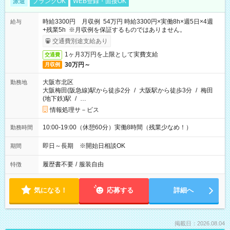
派遣
ブランクOK
WEB登録・面接OK
時給3300円 月収例 54万円 時給3300円×実働8h×週5日×4週
給与
+残業5h ※月収例を保証するものではありません。
交通費別途支給あり
1ヶ月3万円を上限として実費支給
交通費
30万円～
月収例
大阪市北区
勤務地
大阪梅田(阪急線)駅から徒歩2分
/
大阪駅から徒歩3分
/
梅田
(地下鉄)駅
/
…
情報処理サ－ビス
10:00-19:00（休憩60分）実働8時間（残業少なめ！）
勤務時間
即日～長期 ※開始日相談OK
期間
履歴書不要
/
服装自由
特徴
気になる！
応募する
詳細へ
掲載日：2026.08.04