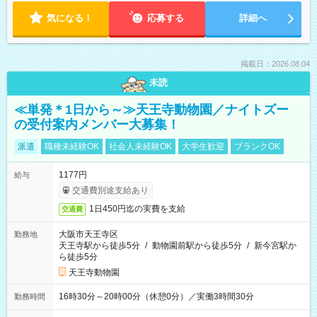
気になる！
応募する
詳細へ
掲載日：2026.08.04
未読
≪単発＊1日から～≫天王寺動物園／ナイトズー
の受付案内メンバー大募集！
派遣
職種未経験OK
社会人未経験OK
大学生歓迎
ブランクOK
1177円
給与
交通費別途支給あり
1日450円迄の実費を支給
交通費
大阪市天王寺区
勤務地
天王寺駅から徒歩5分
/
動物園前駅から徒歩5分
/
新今宮駅か
ら徒歩5分
天王寺動物園
16時30分～20時00分（休憩0分）／実働3時間30分
勤務時間