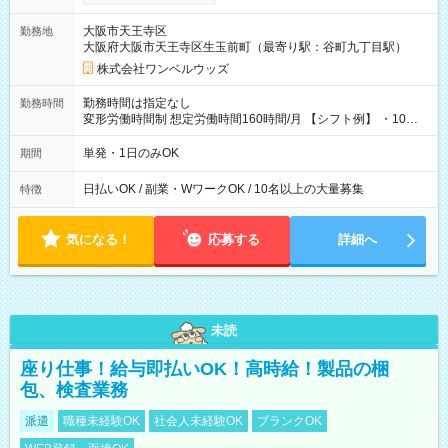
い分を引き落とせます！ 【試用期間】試用期間なし
大阪市天王寺区
勤務地
大阪府大阪市天王寺区生玉前町（最寄り駅：谷町九丁目駅）
株式会社ワンベルウッズ
勤務時間は指定なし
勤務時間
変形労働時間制 想定労働時間160時間/月 【シフト例】 ・10：
00～20：00
単発・1日のみOK
期間
日払いOK / 副業・WワークOK / 10名以上の大量募集
特徴
気になる！
応募する
詳細へ
未読
座り仕事！給与即払いOK！高時給！製品の梱
包、検査業務
派遣
職種未経験OK
社会人未経験OK
ブランクOK