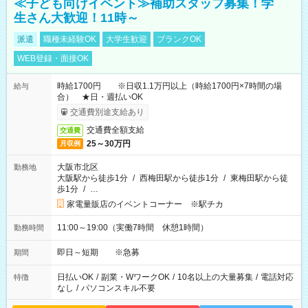
≪子ども向けイベント≫補助スタッフ募集！学
生さん大歓迎！11時～
派遣
職種未経験OK
大学生歓迎
ブランクOK
WEB登録・面接OK
時給1700円 ※日収1.1万円以上（時給1700円×7時間の場
給与
合） ★日・週払いOK
交通費別途支給あり
交通費全額支給
交通費
25～30万円
月収例
大阪市北区
勤務地
大阪駅から徒歩1分
/
西梅田駅から徒歩1分
/
東梅田駅から徒
歩1分
/
…
家電量販店のイベントコーナー ※駅チカ
11:00～19:00（実働7時間 休憩1時間）
勤務時間
即日～短期 ※急募
期間
日払いOK
/
副業・WワークOK
/
10名以上の大量募集
/
電話対応
特徴
なし
/
パソコンスキル不要