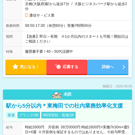
京橋(大阪府)駅から徒歩7分
/
大阪ビジネスパーク駅から徒歩2
分
通信サ－ビス業
08:50-17:30（休憩60分）実働7時間40分
勤務時間
【急募】即日～長期 ※1か月以内のスタートも可能！開始日は
期間
ご相談ください
履歴書不要
/
40～50代活躍中
特徴
気になる！
応募する
詳細へ
掲載日：2026.08.05
未読
駅から5分以内＊東梅田での社内業務効率化支援
派遣
ブランクOK
WEB登録・面接OK
時給2600円 月収例 39万0000円 時給2600円×実働7h30m×週5
給与
日×4週 ※月収例を保証するものではありません。※給与即受取