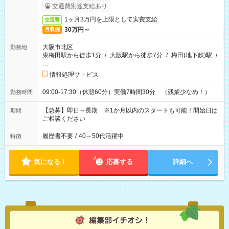
りサービス利用可（利用条件有）
交通費別途支給あり
1ヶ月3万円を上限として実費支給
交通費
30万円～
月収例
大阪市北区
勤務地
東梅田駅から徒歩1分
/
大阪駅から徒歩7分
/
梅田(地下鉄)駅
/
…
情報処理サ－ビス
09:00-17:30（休憩60分）実働7時間30分 （残業少なめ！）
勤務時間
【急募】即日～長期 ※1か月以内のスタートも可能！開始日は
期間
ご相談ください
履歴書不要
/
40～50代活躍中
特徴
気になる！
応募する
詳細へ