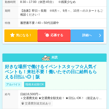
8:30～17:00（休憩:45分） ※残業少なめ
勤務時間
【急募】即日～長期 ※8月～、9月～、10月～のスタートもご
期間
相談ください！
履歴書不要
/
40～50代活躍中
特徴
気になる！
応募する
詳細へ
未読
好きな場所で働けるイベントスタッフ☆人気イ
ベントも！来社不要！働いたその日に給料もら
える日払い◎｜阪
アルバイト
職種未経験OK
日給16,500円～
給与
＋交通費支給 ★交通費全額支給！ ★日払いOK！（規定あり） ┗
働いたその日に現金GET♪ お仕事後はコンビニATMから 日払
交通費別途支給あり
い分を引き落とせます！ 【試用期間】試用期間なし