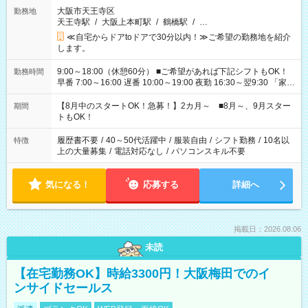
大阪市天王寺区
勤務地
天王寺駅
/
大阪上本町駅
/
鶴橋駅
/
…
≪自宅からドアtoドアで30分以内！≫ご希望の勤務地を紹介
します。
9:00～18:00（休憩60分） ■ご希望があれば下記シフトもOK！
勤務時間
早番 7:00～16:00 遅番 10:00～19:00 夜勤 16:30～翌9:30 「家族
と休みを合わせたい」 「余裕を持って夕飯の準備がしたい」
「できれば残業はしたくない」 など、ご希望を教えてください
【8月中のスタートOK！急募！】2カ月～ ■8月～、9月スター
期間
ね。 ※Wワーク希望の方へ 今ご覧のお仕事で希望する勤務時間
トもOK！
と、もう1つのお仕事の勤務時間。 合計で週40時間を超える場
合は応募できません。
履歴書不要
/
40～50代活躍中
/
服装自由
/
シフト勤務
/
10名以
特徴
上の大量募集
/
電話対応なし
/
パソコンスキル不要
気になる！
応募する
詳細へ
掲載日：2026.08.06
未読
【在宅勤務OK】時給3300円！大阪梅田でのイ
ンサイドセールス