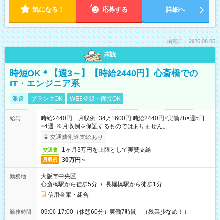
気になる！
応募する
詳細へ
掲載日：2026.08.05
未読
時短OK＊【週3～】【時給2440円】心斎橋での
IT・エンジニア系
派遣
ブランクOK
WEB登録・面接OK
時給2440円 月収例 34万1600円 時給2440円×実働7h×週5日
給与
×4週 ※月収例を保証するものではありません。
交通費別途支給あり
1ヶ月3万円を上限として実費支給
交通費
30万円～
月収例
大阪市中央区
勤務地
心斎橋駅から徒歩5分
/
長堀橋駅から徒歩1分
信用金庫・組合
09:00-17:00（休憩60分）実働7時間 （残業少なめ！）
勤務時間