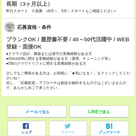
長期（3ヶ月以上）
即日スタート ※急募 ○8月～、9月～スタートもご相談ください♪
応募資格・条件
ブランクOK / 履歴書不要 / 40～50代活躍中 / WEB
登録・面接OK
●クラウド設計、構築または保守の実務経験がある方
●OracleDBに関する実務経験がある方（運用、チューニング等）
●DBのクラウドリフトに関する実務経験がある方
少しでもご興味がある方は、お気軽に「★気になる！」をクリックしてくだ
さいね！
但し、「応募歓迎」アプローチは面談を確約するものではございませんの
で、あらかじめご了承ください。
メール
LINE
で送る
で送る
シェア
ツイート
ブックマーク