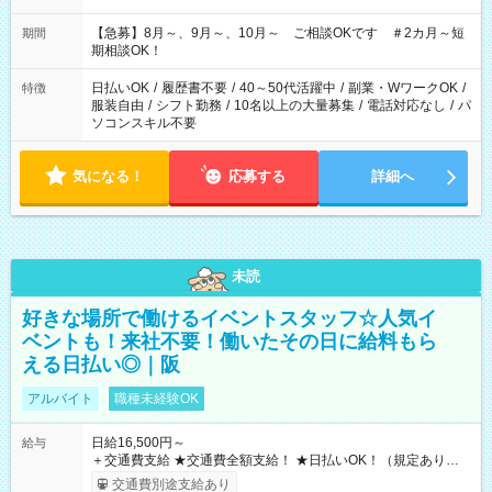
11：00～19：00 ＊12：00～19：00 ＊13：00～19：00
【急募】8月～、9月～、10月～ ご相談OKです ＃2カ月～短
期間
期相談OK！
日払いOK
/
履歴書不要
/
40～50代活躍中
/
副業・WワークOK
/
特徴
服装自由
/
シフト勤務
/
10名以上の大量募集
/
電話対応なし
/
パ
ソコンスキル不要
気になる！
応募する
詳細へ
未読
好きな場所で働けるイベントスタッフ☆人気イ
ベントも！来社不要！働いたその日に給料もら
える日払い◎｜阪
アルバイト
職種未経験OK
日給16,500円～
給与
＋交通費支給 ★交通費全額支給！ ★日払いOK！（規定あり） ┗
働いたその日に現金GET♪ お仕事後はコンビニATMから 日払
交通費別途支給あり