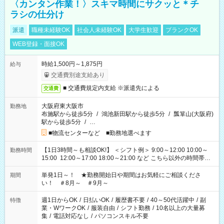
〈カンタン作業！〉スキマ時間にサクッと＊チ
ラシの仕分け
派遣
職種未経験OK
社会人未経験OK
大学生歓迎
ブランクOK
WEB登録・面接OK
時給1,500円～1,875円
給与
交通費別途支給あり
■ 交通費規定内支給 ※派遣先による
交通費
大阪府東大阪市
勤務地
布施駅から徒歩5分
/
鴻池新田駅から徒歩5分
/
瓢箪山(大阪府)
駅から徒歩5分
/
…
■物流センターなど ■勤務地選べます
【1日3時間～も相談OK!】 ＜シフト例＞ 9:00～12:00 10:00～
勤務時間
15:00 12:00～17:00 18:00～21:00 など こちら以外の時間帯も
お気軽にご相談ください！
単発1日～！ ★勤務開始日や期間はお気軽にご相談くださ
期間
い！ ＃8月～ ＃9月～
週1日からOK
/
日払いOK
/
履歴書不要
/
40～50代活躍中
/
副
特徴
業・WワークOK
/
服装自由
/
シフト勤務
/
10名以上の大量募
集
/
電話対応なし
/
パソコンスキル不要