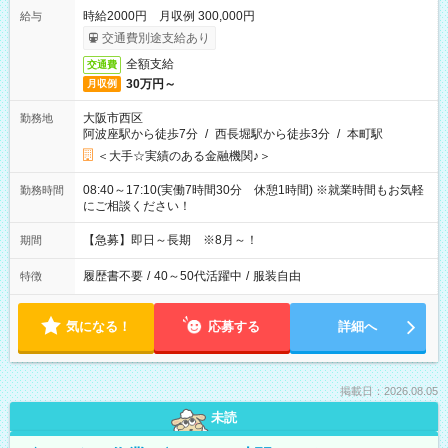
時給2000円 月収例 300,000円
給与
交通費別途支給あり
全額支給
交通費
30万円～
月収例
大阪市西区
勤務地
阿波座駅から徒歩7分
/
西長堀駅から徒歩3分
/
本町駅
＜大手☆実績のある金融機関♪＞
08:40～17:10(実働7時間30分 休憩1時間) ※就業時間もお気軽
勤務時間
にご相談ください！
【急募】即日～長期 ※8月～！
期間
履歴書不要
/
40～50代活躍中
/
服装自由
特徴
気になる！
応募する
詳細へ
掲載日：2026.08.05
未読