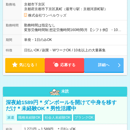
京都市下京区
勤務地
京都府京都市下京区真町（最寄り駅：京都河原町駅）
株式会社ワンベルウッズ
勤務時間は指定なし
勤務時間
変形労働時間制 想定労働時間160時間/月 【シフト例】 ・10：
00～20：00
単発・1日のみOK
期間
日払いOK / 副業・WワークOK / 10名以上の大量募集
特徴
気になる！
応募する
詳細へ
未読
深夜給1589円＊ダンボールを開けて中身を移す
だけ＊未経験OK＊男性活躍中
派遣
職種未経験OK
社会人未経験OK
ブランクOK
1,271円 ～1,589円 ＊日払いOK
給与