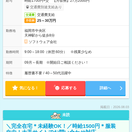
時給1700円+交 【月収例】27万2000円
給与
交通費別途支給あり
交通費支給
交通費
25～30万円
月収例
福岡市中央区
勤務地
天神駅から徒歩8分
ソフトウェア会社
9:00～18:00（休憩:60分） ※残業少なめ
勤務時間
09月～長期 ※開始日ご相談ください！
期間
履歴書不要
/
40～50代活躍中
特徴
気になる！
応募する
詳細へ
掲載日：2026.08.03
未読
＼完全在宅＊未経験OK！／時給1500円＊服装