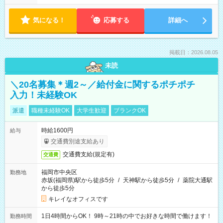
気になる！
応募する
詳細へ
掲載日：2026.08.05
未読
＼20名募集＊週2～／給付金に関するポチポチ
入力！未経験OK
派遣
職種未経験OK
大学生歓迎
ブランクOK
時給1600円
給与
交通費別途支給あり
交通費支給(規定有)
交通費
福岡市中央区
勤務地
赤坂(福岡県)駅から徒歩5分
/
天神駅から徒歩5分
/
薬院大通駅
から徒歩5分
キレイなオフィスです
1日4時間からOK！ 9時～21時の中でお好きな時間で働けます！
勤務時間