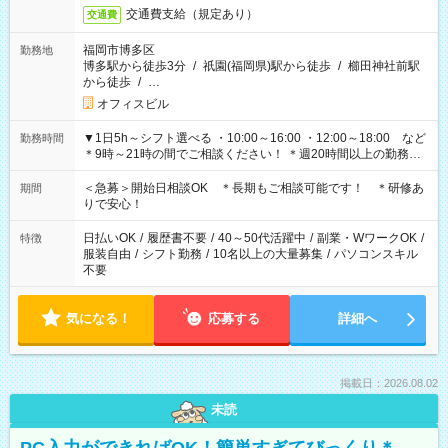
交通費支給（規定あり）
交通費
福岡市博多区
勤務地
博多駅から徒歩3分
/
祇園(福岡県)駅から徒歩
/
櫛田神社前駅
から徒歩
/
…
オフィスビル
▼1日5h～シフト選べる ・10:00～16:00 ・12:00～18:00 など
勤務時間
＊9時～21時の間でご相談ください！ ＊週20時間以上の勤務を
お願いします
＜急募＞開始日相談OK ＊長期もご相談可能です！ ＊研修あ
期間
りで安心！
日払いOK
/
履歴書不要
/
40～50代活躍中
/
副業・WワークOK
/
特徴
服装自由
/
シフト勤務
/
10名以上の大量募集
/
パソコンスキル
不要
気になる！
応募する
詳細へ
掲載日：2026.08.02
未読