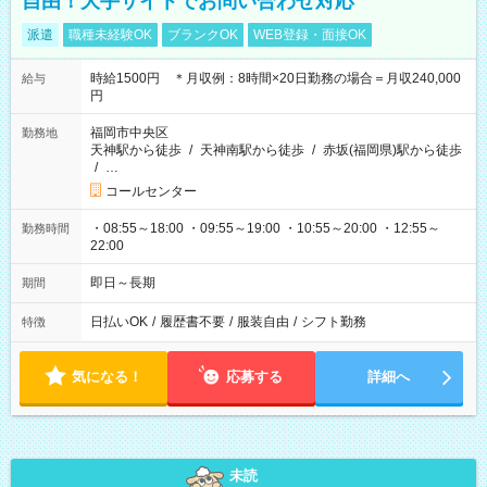
自由！大手サイトでお問い合わせ対応
派遣
職種未経験OK
ブランクOK
WEB登録・面接OK
時給1500円 ＊月収例：8時間×20日勤務の場合＝月収240,000
給与
円
福岡市中央区
勤務地
天神駅から徒歩
/
天神南駅から徒歩
/
赤坂(福岡県)駅から徒歩
/
…
コールセンター
・08:55～18:00 ・09:55～19:00 ・10:55～20:00 ・12:55～
勤務時間
22:00
即日～長期
期間
日払いOK
/
履歴書不要
/
服装自由
/
シフト勤務
特徴
気になる！
応募する
詳細へ
未読