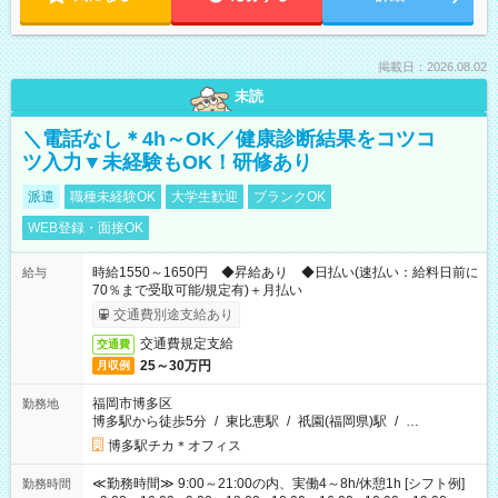
掲載日：2026.08.02
未読
＼電話なし＊4h～OK／健康診断結果をコツコ
ツ入力▼未経験もOK！研修あり
派遣
職種未経験OK
大学生歓迎
ブランクOK
WEB登録・面接OK
時給1550～1650円 ◆昇給あり ◆日払い(速払い：給料日前に
給与
70％まで受取可能/規定有)＋月払い
交通費別途支給あり
交通費規定支給
交通費
25～30万円
月収例
福岡市博多区
勤務地
博多駅から徒歩5分
/
東比恵駅
/
祇園(福岡県)駅
/
…
博多駅チカ＊オフィス
≪勤務時間≫ 9:00～21:00の内、実働4～8h/休憩1h [シフト例]
勤務時間