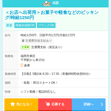
未読
＜お店へ出荷用＞お菓子や軽食などのピッキン
グ/時給1250円
派遣
職種未経験OK
ブランクOK
時給1250円 日額平均1万円/月額21万円
給与
交通費別途支給あり
交通費支給（規定あり）
交通費
福岡市東区
勤務地
千早駅から車15分
倉庫
【日勤】5勤2休 8:30～17:30（実働8時間/休憩60分）
勤務時間
・長期 ・即日スタートOK！
期間
シフト勤務
/
電話対応なし
特徴
気になる！
応募する
詳細へ