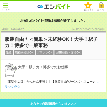
0
メニュー
気になる！
ログイン
お探しのバイト情報は掲載が終了しました。
掲載日 :2026
/
07
/
07
No.RSFKO260625472D/福岡
服装自由＊＜簡単＞未経験OK！大手！駅チ
カ！博多で一般事務
派遣
職種未経験OK
ブランクOK
WEB登録・面接OK
大手！駅チカ！博多でのお仕事
【電話少な目！かんたん事務！】【服装自由/ジーンズ・スニーカ
...
もっとみる
あなたの閲覧履歴からのオススメ