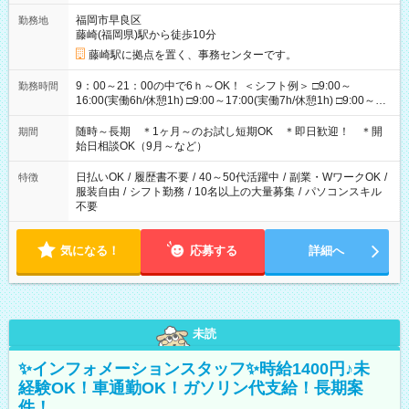
福岡市早良区
勤務地
藤崎(福岡県)駅から徒歩10分
藤崎駅に拠点を置く、事務センターです。
9：00～21：00の中で6ｈ～OK！ ＜シフト例＞ □9:00～
勤務時間
16:00(実働6h/休憩1h) □9:00～17:00(実働7h/休憩1h) □9:00～
18:00(実働8h/休憩1h) □10:00～18:00(実働8h/休憩1h) □10:00～
19:00(実働8h/休憩1h) □11:00～20:00(実働8h/休憩1h) □13:00～
随時～長期 ＊1ヶ月～のお試し短期OK ＊即日歓迎！ ＊開
期間
21:00(実働7h/休憩1h) ＊選べる時間帯 ＊時間固定OK
始日相談OK（9月～など）
日払いOK
/
履歴書不要
/
40～50代活躍中
/
副業・WワークOK
/
特徴
服装自由
/
シフト勤務
/
10名以上の大量募集
/
パソコンスキル
不要
気になる！
応募する
詳細へ
未読
✨インフォメーションスタッフ✨時給1400円♪未
経験OK！車通勤OK！ガソリン代支給！長期案
件！