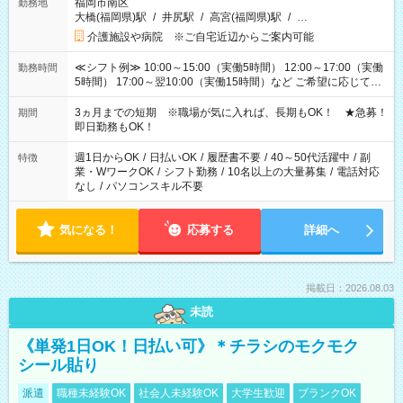
福岡市南区
勤務地
大橋(福岡県)駅
/
井尻駅
/
高宮(福岡県)駅
/
…
介護施設や病院 ※ご自宅近辺からご案内可能
≪シフト例≫ 10:00～15:00（実働5時間） 12:00～17:00（実働
勤務時間
5時間） 17:00～翌10:00（実働15時間）など ご希望に応じて、
働く時間は調整できます！ お気軽に担当へ相談ください！
3ヵ月までの短期 ※職場が気に入れば、長期もOK！ ★急募！
期間
即日勤務もOK！
週1日からOK
/
日払いOK
/
履歴書不要
/
40～50代活躍中
/
副
特徴
業・WワークOK
/
シフト勤務
/
10名以上の大量募集
/
電話対応
なし
/
パソコンスキル不要
気になる！
応募する
詳細へ
掲載日：2026.08.03
未読
《単発1日OK！日払い可》＊チラシのモクモク
シール貼り
派遣
職種未経験OK
社会人未経験OK
大学生歓迎
ブランクOK