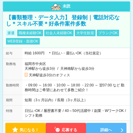
未読
【書類整理・データ入力】 登録制｜電話対応な
し＊スキル不要＊好条件案件多数
派遣
職種未経験OK
社会人未経験OK
大学生歓迎
ブランクOK
WEB登録・面接OK
時給 1600円 ＊日払い・週払いOK（当社規定）
給与
福岡市中央区
勤務地
天神駅から徒歩3分
/
天神南駅から徒歩3分
天神駅徒歩3分のオフィス
・09:00 ～ 16:00 ・10:00 ～ 18:00 ・22:00 ～ 翌07:00 など 勤
勤務時間
務時間はご希望にあわせて多数ご紹介！
短期（3ヶ月以内）/ 長期（3ヶ月以上）
期間
日払いOK
/
履歴書不要
/
40～50代活躍中
/
副業・WワークOK
/
特徴
シフト勤務
気になる！
応募する
詳細へ