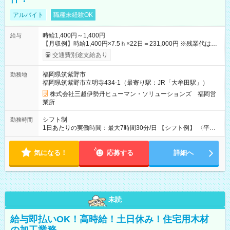
アルバイト
職種未経験OK
時給1,400円～1,400円
給与
【月収例】時給1,400円×7.5ｈ×22日＝231,000円 ※残業代は別
途全額支給します。 【試用期間】試用期間なし
交通費別途支給あり
福岡県筑紫野市
勤務地
福岡県筑紫野市立明寺434-1（最寄り駅：JR「大牟田駅」）
株式会社三越伊勢丹ヒューマン・ソリューションズ 福岡営
業所
シフト制
勤務時間
1日あたりの実働時間：最大7時間30分/日 【シフト例】 〈平
日〉9:30～18:30／12:30～21:30 休憩90分 実働7.5時間 〈土
日祝日〉9:30～18:30／12:30～21:30／10:00～19:00／11:00～
気になる！
20:00 休憩90分 実働7.5時間
応募する
詳細へ
未読
給与即払いOK！高時給！土日休み！住宅用木材