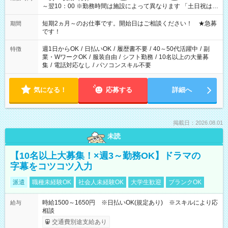
～翌10：00 ※勤務時間は施設によって異なります 「土日祝は休
みたい」 「しっかり稼ぎたい」 「もう少し遅い時間から始めた
い」など ご希望にあったお仕事をご案内いたします。 ※未経験
短期2ヵ月～のお仕事です。開始日はご相談ください！ ★急募
期間
の方の場合は1～2ヶ月間は日中での仕事を経験いただき、 お
です！
仕事に慣れてからの夜勤になります。 ★家庭の都合でお休みが
必要な場合も遠慮なくご相談ください。
週1日からOK
/
日払いOK
/
履歴書不要
/
40～50代活躍中
/
副
特徴
業・WワークOK
/
服装自由
/
シフト勤務
/
10名以上の大量募
集
/
電話対応なし
/
パソコンスキル不要
気になる！
応募する
詳細へ
掲載日：2026.08.01
未読
【10名以上大募集！×週3～勤務OK】ドラマの
字幕をコツコツ入力
派遣
職種未経験OK
社会人未経験OK
大学生歓迎
ブランクOK
時給1500～1650円 ※日払いOK(規定あり) ※スキルにより応
給与
相談
交通費別途支給あり