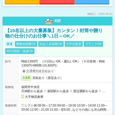
掲載日：2026.08.03
未読
【10名以上の大量募集】カンタン！封筒や贈り
物の仕分けのお仕事＼1日～OK／
派遣
職種未経験OK
社会人未経験OK
大学生歓迎
ブランクOK
WEB登録・面接OK
時給1300円 （※日払いOK・週払いOK）（※日収例：時給
給与
1300円×8時間=10,400円）
交通費別途支給あり
支給あり（規定あり）
交通費
福岡市中央区
勤務地
天神駅から徒歩
/
薬院駅から徒歩
/
渡辺通駅から徒歩
/
…
大手物流倉庫
▽シフト例 08:00～17:00 09:00～18:00 10:00～19:00 11:00～
勤務時間
20:00 12:00～21:00 21:00～翌6:00...などその他にも沢山時間が
ございます！ 基本は実働8時間（休憩1時間）がメインですが、