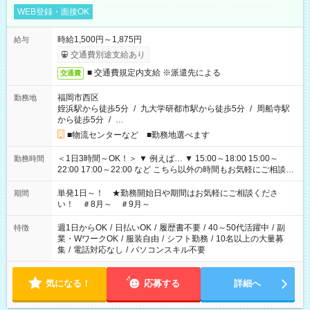
WEB登録・面接OK
時給1,500円～1,875円
給与
交通費別途支給あり
■ 交通費規定内支給 ※派遣先による
交通費
福岡市西区
勤務地
姪浜駅から徒歩5分
/
九大学研都市駅から徒歩5分
/
周船寺駅
から徒歩5分
/
…
■物流センターなど ■勤務地選べます
＜1日3時間～OK！＞ ▼ 例えば… ▼ 15:00～18:00 15:00～
勤務時間
22:00 17:00～22:00 など こちら以外の時間もお気軽にご相談く
ださい！
単発1日～！ ★勤務開始日や期間はお気軽にご相談くださ
期間
い！ ＃8月～ ＃9月～
週1日からOK
/
日払いOK
/
履歴書不要
/
40～50代活躍中
/
副
特徴
業・WワークOK
/
服装自由
/
シフト勤務
/
10名以上の大量募
集
/
電話対応なし
/
パソコンスキル不要
気になる！
応募する
詳細へ