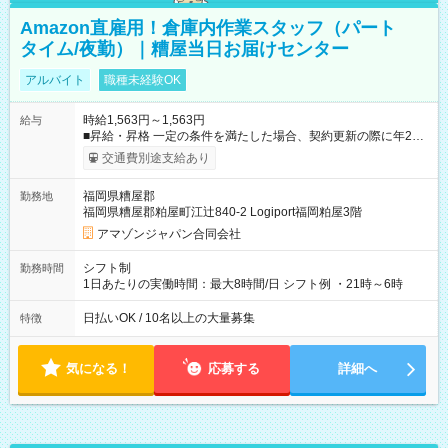
Amazon直雇用！倉庫内作業スタッフ（パート
タイム/夜勤）｜糟屋当日お届けセンター
アルバイト
職種未経験OK
時給1,563円～1,563円
給与
■昇給・昇格 一定の条件を満たした場合、契約更新の際に年2回
まで昇給の機会があります。 ■正社員登用制度あり ※月末締/翌
交通費別途支給あり
月25日支払い ※時間外手当、別途支給 ※深夜割増賃金 (22:00～
翌5:00までは時給が25%UPします) ☆給与前払い制度有！
福岡県糟屋郡
勤務地
☆Amazon直雇用で安定して働けます！ 【試用期間】試用期間
福岡県糟屋郡粕屋町江辻840-2 Logiport福岡粕屋3階
あり 試用期間の長さ：1週間 雇用形態、給与は本採用時と同じ
です。
アマゾンジャパン合同会社
シフト制
勤務時間
1日あたりの実働時間：最大8時間/日 シフト例 ・21時～6時
日払いOK / 10名以上の大量募集
特徴
気になる！
応募する
詳細へ