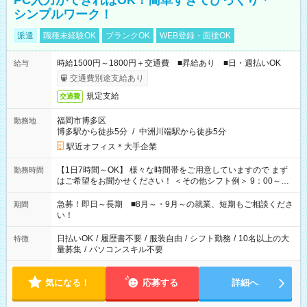
PC入力ができればOK！簡単すぎてびっくり＊
シンプルワーク！
派遣
職種未経験OK
ブランクOK
WEB登録・面接OK
時給1500円～1800円＋交通費 ■昇給あり ■日・週払いOK
給与
交通費別途支給あり
規定支給
交通費
福岡市博多区
勤務地
博多駅から徒歩5分
/
中洲川端駅から徒歩5分
駅近オフィス＊大手企業
【1日7時間～OK】 様々な時間帯をご用意していますので まず
勤務時間
はご希望をお聞かせください！ ＜その他シフト例＞ 9：00～
17：00 11：00～20：00 などなど！その他のお時間もOKで
す！
急募！即日～長期 ■8月～・9月～の就業、短期もご相談くださ
期間
い！
日払いOK
/
履歴書不要
/
服装自由
/
シフト勤務
/
10名以上の大
特徴
量募集
/
パソコンスキル不要
気になる！
応募する
詳細へ