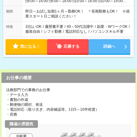
□9:00～16:00 □9:00～18:00 □10:00～16:00 □10:00～19:00
□11:00～20:00 □12:00～19:00 □12:00～21:00 □16:00～21:00
□17:00～21:00 ◆残業なし ◆勤務時間固定の相談OK ◆上記以外
即日～お試し短期1ヶ月～勤務OK！ ＊長期勤務もOK！ ※就
期間
の勤務時間も相談OK
業スタート日ご相談ください！
日払いOK
/
履歴書不要
/
40～50代活躍中
/
副業・WワークOK
/
特徴
服装自由
/
シフト勤務
/
電話対応なし
/
パソコンスキル不要
気になる！
応募する
詳細へ
お仕事の概要
法務部門での事務のお仕事
・データ入力
・書類の作成
・郵便物の開封、発送
・電話対応（取り次ぎ、内容確認等。1日5～10件程度）
・庶務
職場の雰囲気
年齢層