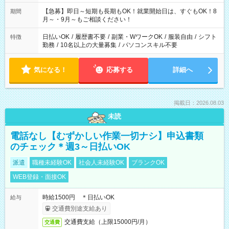
【急募】即日～短期も長期もOK！就業開始日は、すぐもOK！8
期間
月～・9月～もご相談ください！
日払いOK
/
履歴書不要
/
副業・WワークOK
/
服装自由
/
シフト
特徴
勤務
/
10名以上の大量募集
/
パソコンスキル不要
気になる！
応募する
詳細へ
掲載日：2026.08.03
未読
電話なし【むずかしい作業一切ナシ】申込書類
のチェック＊週3～日払いOK
派遣
職種未経験OK
社会人未経験OK
ブランクOK
WEB登録・面接OK
時給1500円 ＊日払いOK
給与
交通費別途支給あり
交通費支給（上限15000円/月）
交通費