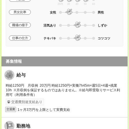
20代
30
40
50
60
男女比率
女性
男性
職場の様子
活気あり
しずか
仕事の仕方
テキパキ
コツコツ
募集情報
給与
時給1250円 月収例 20万円 時給1250円×実働7h45m×週5日×4週+残業
10h ※月収例を保証するものではありません。※給与即受取りサービス利
用可（利用条件有）
交通費別途支給あり
1ヶ月3万円を上限として実費支給
交通費
勤務地