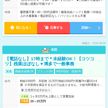
【8月中のスタートOK！急募！】2カ月～ ■ご応募から最短2～
期間
の方へ 今ご覧のお仕事で希望する勤務時間と、もう1つのお仕事
3日後に就業が可能です！
の勤務時間。 合計で週40時間を超える場合は応募できません。
履歴書不要
/
40～50代活躍中
/
服装自由
/
シフト勤務
/
10名以
特徴
上の大量募集
/
電話対応なし
/
パソコンスキル不要
気になる！
応募する
詳細へ
掲載日：2026.08.06
未読
【電話なし】17時まで＊未経験OK！【コツコ
ツ】残業ほぼなし▼博多で一般事務
派遣
職種未経験OK
ブランクOK
WEB登録・面接OK
時給1500円 月収例 21万円 時給1500円×実働7h×週5日×4
給与
週 ※月収例を保証するものではありません。※給与即受取りサ
ービス利用可（利用条件有）
交通費別途支給あり
1ヶ月3万円を上限として実費支給
交通費
20～25万円
月収例