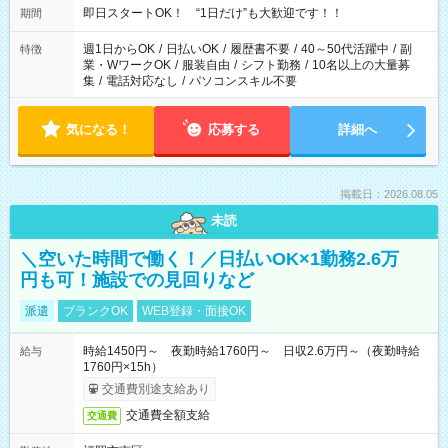
他にもご希望があればご相談ください！
即日スタートOK！ “1日だけ”も大歓迎です！！
期間
週1日からOK
/
日払いOK
/
履歴書不要
/
40～50代活躍中
/
副
特徴
業・WワークOK
/
服装自由
/
シフト勤務
/
10名以上の大量募
集
/
電話対応なし
/
パソコンスキル不要
気になる！
応募する
詳細へ
掲載日：2026.08.05
未読
＼空いた時間で働く！／日払いOK×1勤務2.6万
円も可！施設での見回りなど
派遣
ブランクOK
WEB登録・面接OK
時給1450円～ 夜勤時給1760円～ 日収2.6万円～（夜勤時給
給与
1760円×15h）
交通費別途支給あり
交通費全額支給
交通費