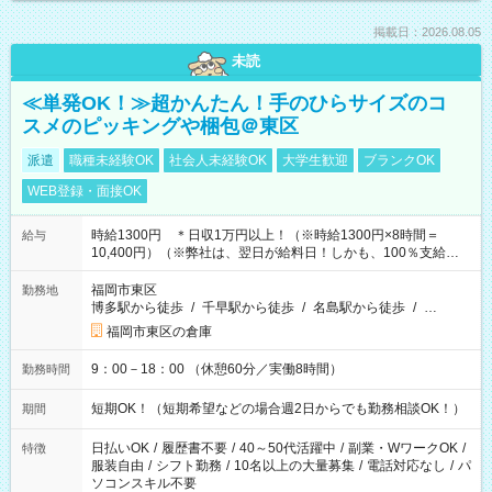
掲載日：2026.08.05
未読
≪単発OK！≫超かんたん！手のひらサイズのコ
スメのピッキングや梱包＠東区
派遣
職種未経験OK
社会人未経験OK
大学生歓迎
ブランクOK
WEB登録・面接OK
時給1300円 ＊日収1万円以上！（※時給1300円×8時間＝
給与
10,400円）（※弊社は、翌日が給料日！しかも、100％支給な
ので働いた分がすぐにもらえる！）
福岡市東区
勤務地
博多駅から徒歩
/
千早駅から徒歩
/
名島駅から徒歩
/
…
福岡市東区の倉庫
9：00－18：00 （休憩60分／実働8時間）
勤務時間
短期OK！（短期希望などの場合週2日からでも勤務相談OK！）
期間
日払いOK
/
履歴書不要
/
40～50代活躍中
/
副業・WワークOK
/
特徴
服装自由
/
シフト勤務
/
10名以上の大量募集
/
電話対応なし
/
パ
ソコンスキル不要