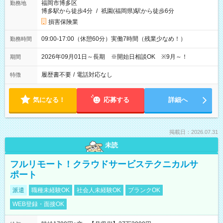
福岡市博多区
勤務地
博多駅から徒歩4分
/
祇園(福岡県)駅から徒歩6分
損害保険業
09:00-17:00（休憩60分）実働7時間（残業少なめ！）
勤務時間
2026年09月01日～長期 ※開始日相談OK ※9月～！
期間
履歴書不要
/
電話対応なし
特徴
気になる！
応募する
詳細へ
掲載日：2026.07.31
未読
フルリモート！クラウドサービステクニカルサ
ポート
派遣
職種未経験OK
社会人未経験OK
ブランクOK
WEB登録・面接OK