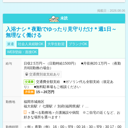
掲載日：2026.08.06
未読
入浴ナシ＊夜勤でゆったり見守りだけ＊週1日～
無理なく働ける
派遣
社会人未経験OK
大学生歓迎
ブランクOK
WEB登録・面接OK
日収2.5万円～（日勤時給1500円） ■月収例20.1万円～（夜勤
給与
月8回勤務の場合）
交通費別途支給あり
交通費全額支給 ■ガソリン代も全額支給（規定あ
交通費
り） ■無料駐車場もご相談ください
15～20万円
月収例
福岡市城南区
勤務地
福大前駅
/
七隈駅
/
別府(福岡県)駅
/
…
＜選べる勤務地＞介護施設や病院 ※ご自宅の近くなど、お
好きな場所を選べます！
＜例＞ 夜勤（例） 16：00～翌9：00 16：30～翌9：30 17：00
勤務時間