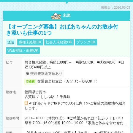
掲載日：2026.08.03
未読
【オープニング募集】おばあちゃんのお散歩付
き添いも仕事の1つ
派遣
職種未経験OK
社会人未経験OK
ブランクOK
WEB登録・面接OK
無資格未経験：時給1300円～ ■週払いOK ■扶養内OK ■日
給与
収1万400円以上
交通費別途支給あり
交通費全額支給（ガソリン代もOK！）
交通費
福岡県古賀市
勤務地
古賀駅
/
ししぶ駅
/
千鳥駅
≪自宅からドアtoドアで30分以内！≫ご希望の勤務地を紹介
します。
9:00～18:00（休憩60分） ■ご希望があれば下記シフトもOK！
勤務時間
早番 7:00～16:00 遅番 10:00～19:00 「家族と休みを合わせた
い」 「余裕を持って夕飯の準備がしたい」 「できれば残業はし
たくない」 など、ご希望を教えてくださいね。 ※Wワーク希望