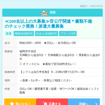
掲載日：2026.08.03
未読
≪100名以上の大募集≫官公庁関連＊書類不備
のチェック業務！派遣大量募集
派遣
職種未経験OK
社会人未経験OK
ブランクOK
時給1600～1800 ★日払い・給与前払いOK
給与
福岡市中央区
勤務地
天神駅から徒歩5分
/
天神南駅から徒歩5分
/
博多駅から徒歩5
分
オフィスビル ★最短で翌日給料支払い〇
【シフトは自己申告制】 9～21時の間で1日7h～OK
勤務時間
＜急募＞1か月～・長期など相談ください
期間
日払いOK
/
履歴書不要
/
副業・WワークOK
/
服装自由
/
シフト
特徴
勤務
気になる！
応募する
詳細へ