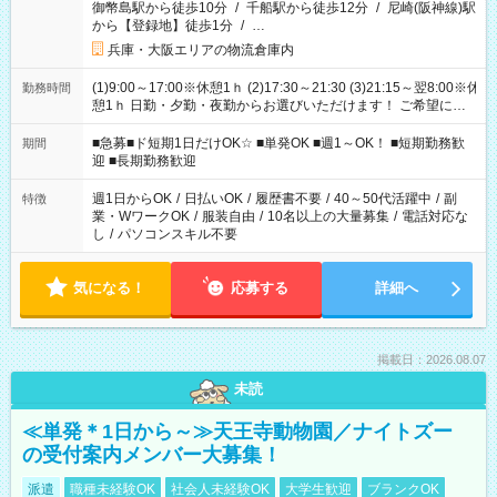
御幣島駅から徒歩10分
/
千船駅から徒歩12分
/
尼崎(阪神線)駅
から【登録地】徒歩1分
/
…
兵庫・大阪エリアの物流倉庫内
(1)9:00～17:00※休憩1ｈ (2)17:30～21:30 (3)21:15～翌8:00※休
勤務時間
憩1ｈ 日勤・夕勤・夜勤からお選びいただけます！ ご希望に合
わせて働けるお仕事です(*^^*) 【その他選べる勤務時間】 8-17
時/9-17時/9-18時/10-18時/11-21時/18-22時/20-翌4時/21-翌5
■急募■ド短期1日だけOK☆ ■単発OK ■週1～OK！ ■短期勤務歓
期間
時/22-翌6時/0-翌8時 ご自身のご都合で選んで頂ける完全自由シ
迎 ■長期勤務歓迎
フト！
週1日からOK
/
日払いOK
/
履歴書不要
/
40～50代活躍中
/
副
特徴
業・WワークOK
/
服装自由
/
10名以上の大量募集
/
電話対応な
し
/
パソコンスキル不要
気になる！
応募する
詳細へ
掲載日：2026.08.07
未読
≪単発＊1日から～≫天王寺動物園／ナイトズー
の受付案内メンバー大募集！
派遣
職種未経験OK
社会人未経験OK
大学生歓迎
ブランクOK