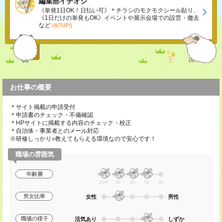
編集部イチオシ
《単発1日OK！日払い可》＊チラシのモクモクシール貼り、
《1日だけの単発もOK》イベントや展示会場での設営・撤去
など
(8/7UP!)
お仕事の概要
＊サイト掲載の申請受付
＊申請書のチェック・不備確認
＊HPサイトに掲載する内容のチェック・校正
＊自治体・事業者とのメール対応
※研修しっかり○教えてもらえる環境なので安心です！
職場の雰囲気
年齢層
20代
30
40
50
60
男女比率
女性
男性
職場の様子
活気あり
しずか