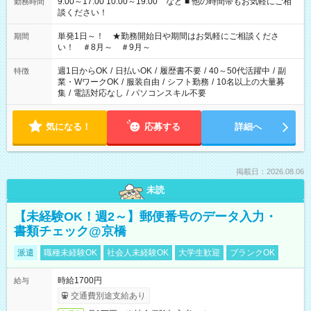
9:00～17:00 10:00～19:00 など ■ 他の時間帯もお気軽にご相
勤務時間
談ください！
単発1日～！ ★勤務開始日や期間はお気軽にご相談くださ
期間
い！ ＃8月～ ＃9月～
週1日からOK
/
日払いOK
/
履歴書不要
/
40～50代活躍中
/
副
特徴
業・WワークOK
/
服装自由
/
シフト勤務
/
10名以上の大量募
集
/
電話対応なし
/
パソコンスキル不要
気になる！
応募する
詳細へ
掲載日：2026.08.06
未読
【未経験OK！週2～】郵便番号のデータ入力・
書類チェック@京橋
派遣
職種未経験OK
社会人未経験OK
大学生歓迎
ブランクOK
時給1700円
給与
交通費別途支給あり