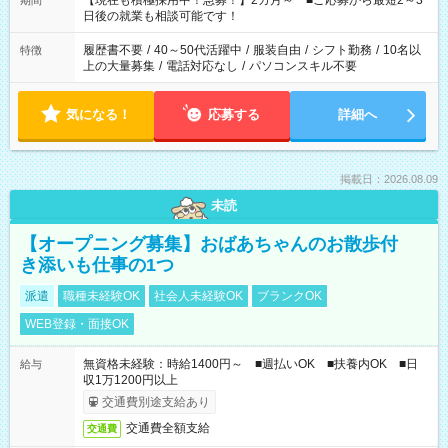
【現在も積極採用中！急募！】2カ月～ ■ご応募から最短2～3
期間
の方へ 今ご覧のお仕事で希望する勤務時間と、もう1つのお仕事
日後の就業も相談可能です！
の勤務時間。 合計で週40時間を超える場合は応募できません。
履歴書不要
/
40～50代活躍中
/
服装自由
/
シフト勤務
/
10名以
特徴
上の大量募集
/
電話対応なし
/
パソコンスキル不要
気になる！
応募する
詳細へ
掲載日：2026.08.09
未読
【オープニング募集】おばあちゃんのお散歩付
き添いも仕事の1つ
派遣
職種未経験OK
社会人未経験OK
ブランクOK
WEB登録・面接OK
無資格未経験：時給1400円～ ■週払いOK ■扶養内OK ■日
給与
収1万1200円以上
交通費別途支給あり
交通費全額支給
交通費