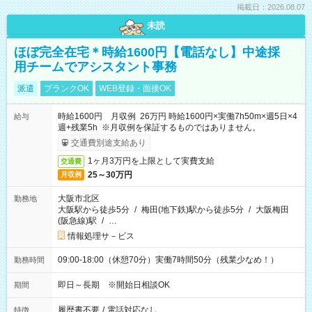
掲載日：2026.08.07
未読
ほぼ完全在宅＊時給1600円【電話なし】中途採
用チームでアシスタント事務
派遣
ブランクOK
WEB登録・面接OK
時給1600円 月収例 26万円 時給1600円×実働7h50m×週5日×4
給与
週+残業5h ※月収例を保証するものではありません。
交通費別途支給あり
1ヶ月3万円を上限として実費支給
交通費
25～30万円
月収例
大阪市北区
勤務地
大阪駅から徒歩5分
/
梅田(地下鉄)駅から徒歩5分
/
大阪梅田
(阪急線)駅
/
…
情報処理サ－ビス
09:00-18:00（休憩70分）実働7時間50分（残業少なめ！）
勤務時間
即日～長期 ※開始日相談OK
期間
履歴書不要
/
電話対応なし
特徴