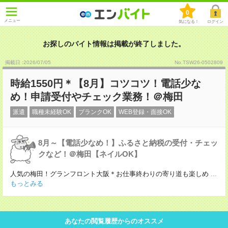
0
メニュー
気になる！
ログイン
お探しのバイト情報は掲載が終了しました。
掲載日 :2026
/
07
/
05
No.TSW26-0502809
時給1550円＊【8月】コツコツ！電話少な
め！申請受付やチェック業務！＠梅田
派遣
職種未経験OK
ブランクOK
WEB登録・面接OK
8月～【電話少なめ！】ふるさと納税の受付・チェッ
クなど！＠梅田【ネイルOK】
人気の梅田！グランフロント大阪＊お仕事終わりの寄り道も楽しめ
...
もっとみる
あなたの閲覧履歴からのオススメ