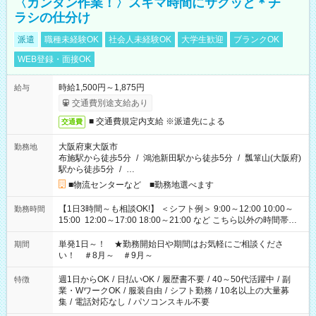
〈カンタン作業！〉スキマ時間にサクッと＊チ
ラシの仕分け
派遣
職種未経験OK
社会人未経験OK
大学生歓迎
ブランクOK
WEB登録・面接OK
時給1,500円～1,875円
給与
交通費別途支給あり
■ 交通費規定内支給 ※派遣先による
交通費
大阪府東大阪市
勤務地
布施駅から徒歩5分
/
鴻池新田駅から徒歩5分
/
瓢箪山(大阪府)
駅から徒歩5分
/
…
■物流センターなど ■勤務地選べます
【1日3時間～も相談OK!】 ＜シフト例＞ 9:00～12:00 10:00～
勤務時間
15:00 12:00～17:00 18:00～21:00 など こちら以外の時間帯も
お気軽にご相談ください！
単発1日～！ ★勤務開始日や期間はお気軽にご相談くださ
期間
い！ ＃8月～ ＃9月～
週1日からOK
/
日払いOK
/
履歴書不要
/
40～50代活躍中
/
副
特徴
業・WワークOK
/
服装自由
/
シフト勤務
/
10名以上の大量募
集
/
電話対応なし
/
パソコンスキル不要