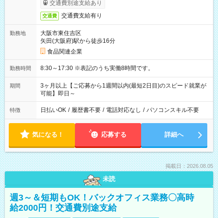
交通費別途支給あり
交通費支給有り
交通費
大阪市東住吉区
勤務地
矢田(大阪府)駅から徒歩16分
食品関連企業
8:30～17:30 ※表記のうち実働8時間です。
勤務時間
3ヶ月以上【ご応募から1週間以内(最短2日目)のスピード就業が
期間
可能】即日～
日払いOK
/
履歴書不要
/
電話対応なし
/
パソコンスキル不要
特徴
気になる！
応募する
詳細へ
掲載日：2026.08.05
未読
週3～＆短期もOK！バックオフィス業務〇高時
給2000円！交通費別途支給