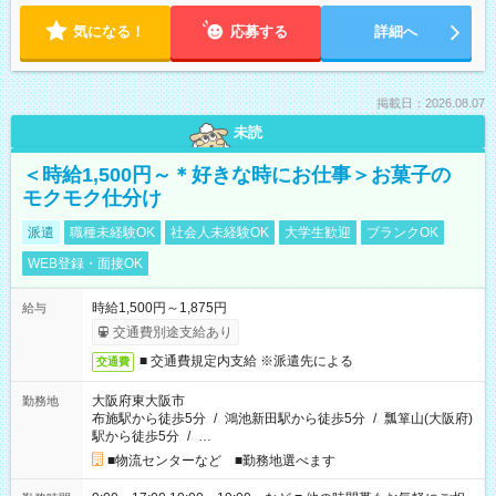
気になる！
応募する
詳細へ
掲載日：2026.08.07
未読
＜時給1,500円～＊好きな時にお仕事＞お菓子の
モクモク仕分け
派遣
職種未経験OK
社会人未経験OK
大学生歓迎
ブランクOK
WEB登録・面接OK
時給1,500円～1,875円
給与
交通費別途支給あり
■ 交通費規定内支給 ※派遣先による
交通費
大阪府東大阪市
勤務地
布施駅から徒歩5分
/
鴻池新田駅から徒歩5分
/
瓢箪山(大阪府)
駅から徒歩5分
/
…
■物流センターなど ■勤務地選べます