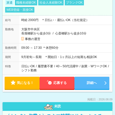
派遣
職種未経験OK
社会人未経験OK
ブランクOK
WEB登録・面接OK
時給 2000円 ＊日払い・週払いOK（当社規定）
給与
大阪市中央区
勤務地
長堀橋駅から徒歩3分
/
心斎橋駅から徒歩10分
事務の運営
09:00 ～ 17:30 ＊休憩60分
勤務時間
9月初旬～長期 ＊開始日・1ヶ月以上の短期も相談OK
期間
日払いOK
/
履歴書不要
/
40～50代活躍中
/
副業・WワークOK
/
特徴
シフト勤務
気になる！
応募する
詳細へ
掲載日：2026.08.09
未読