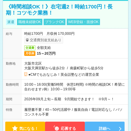
《時間相談OK！》在宅週2！時給1700円！長
期！コツモク業務！
派遣
職種未経験OK
ブランクOK
WEB登録・面接OK
時給1700円 月収例 170,000円
給与
交通費別途支給あり
全額支給
交通費
15～20万円
月収例
大阪市北区
勤務地
大阪天満宮駅から徒歩2分
/
南森町駅から徒歩5分
●CMでもおなじみ！英会話塾などの運営企業
10:00～16:00(実働5時間 休憩1時間) ※時間の相談OK！希望に
勤務時間
合わせます♪例）10:00～19:00等
2026年09月上旬～長期 9月開始できます！ ※9月～！
期間
履歴書不要
/
40～50代活躍中
/
服装自由
/
電話対応なし
/
パソ
特徴
コンスキル不要
気になる！
応募する
詳細へ