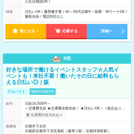
入社日相談OK！
日払いOK
/
履歴書不要
/
40～50代活躍中
/
副業・WワークOK
/
特徴
服装自由
/
電話対応なし
気になる！
応募する
詳細へ
未読
好きな場所で働けるイベントスタッフ☆人気イ
ベントも！来社不要！働いたその日に給料もら
える日払い◎｜阪
アルバイト
職種未経験OK
日給16,500円～
給与
＋交通費支給 ★交通費全額支給！ ★日払いOK！（規定あり） ┗
働いたその日に現金GET♪ お仕事後はコンビニATMから 日払
交通費別途支給あり
い分を引き落とせます！ 【試用期間】試用期間なし
京都市下京区
勤務地
京都府京都市下京区真町（最寄り駅：京都河原町駅）