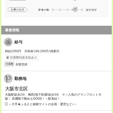
仕事の仕方
テキパキ
コツコツ
募集情報
給与
時給1550円 月収例 240,250円+残業代
交通費別途支給あり
全額支給
交通費
勤務地
大阪市北区
大阪駅徒歩2分、梅田(地下鉄)駅徒歩3分 ※＜人気のグランフロント大
阪！ 高層階で眺めもGOOD！＞駅直結！
＜大手★ふるさと納税サイトの企画・運営など♪＞