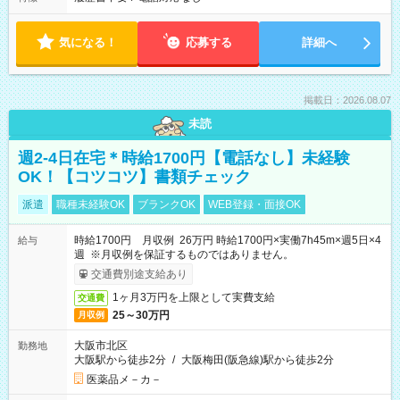
気になる！
応募する
詳細へ
掲載日：2026.08.07
未読
週2-4日在宅＊時給1700円【電話なし】未経験
OK！【コツコツ】書類チェック
派遣
職種未経験OK
ブランクOK
WEB登録・面接OK
時給1700円 月収例 26万円 時給1700円×実働7h45m×週5日×4
給与
週 ※月収例を保証するものではありません。
交通費別途支給あり
1ヶ月3万円を上限として実費支給
交通費
25～30万円
月収例
大阪市北区
勤務地
大阪駅から徒歩2分
/
大阪梅田(阪急線)駅から徒歩2分
医薬品メ－カ－