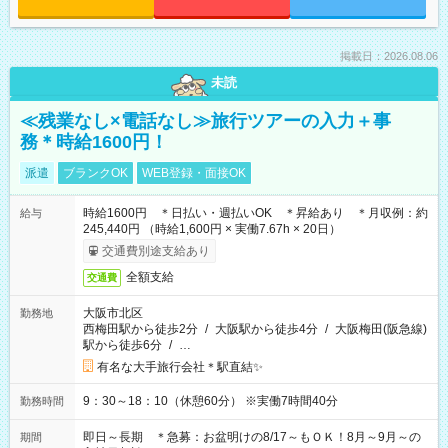
掲載日：2026.08.06
未読
≪残業なし×電話なし≫旅行ツアーの入力＋事
務＊時給1600円！
派遣
ブランクOK
WEB登録・面接OK
時給1600円 ＊日払い・週払いOK ＊昇給あり ＊月収例：約
給与
245,440円 （時給1,600円 × 実働7.67h × 20日）
交通費別途支給あり
全額支給
交通費
大阪市北区
勤務地
西梅田駅から徒歩2分
/
大阪駅から徒歩4分
/
大阪梅田(阪急線)
駅から徒歩6分
/
…
有名な大手旅行会社＊駅直結✨
9：30～18：10（休憩60分） ※実働7時間40分
勤務時間
即日～長期 ＊急募：お盆明けの8/17～もＯＫ！8月～9月～の
期間