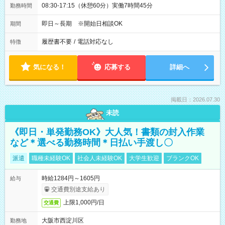
08:30-17:15（休憩60分）実働7時間45分
勤務時間
即日～長期 ※開始日相談OK
期間
履歴書不要
/
電話対応なし
特徴
気になる！
応募する
詳細へ
掲載日：2026.07.30
未読
《即日・単発勤務OK》大人気！書類の封入作業
など＊選べる勤務時間＊日払い手渡し〇
派遣
職種未経験OK
社会人未経験OK
大学生歓迎
ブランクOK
時給1284円～1605円
給与
交通費別途支給あり
上限1,000円/日
交通費
大阪市西淀川区
勤務地