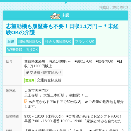
掲載日：2026.08.09
未読
志望動機も履歴書も不要！日収1.1万円～＊未経
験OKの介護
派遣
職種未経験OK
社会人未経験OK
ブランクOK
WEB登録・面接OK
無資格未経験：時給1400円～ ■週払いOK ■扶養内OK ■日
給与
収1万1200円以上
交通費別途支給あり
交通費全額支給
交通費
大阪市天王寺区
勤務地
天王寺駅
/
大阪上本町駅
/
鶴橋駅
/
…
≪自宅からドアtoドアで30分以内！≫ご希望の勤務地を紹介
します。
9:00～18:00（休憩60分） ■ご希望があれば下記シフトもOK！
勤務時間
早番 7:00～16:00 遅番 10:00～19:00 「家族と休みを合わせた
い」 「余裕を持って夕飯の準備がしたい」 「できれば残業はし
たくない」 など、ご希望を教えてくださいね。 ※Wワーク希望