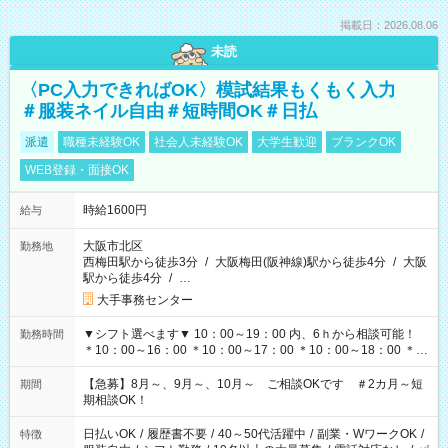
掲載日：2026.08.06
未読
〈PC入力できればOK〉模試結果もくもく入力
＃服装ネイル自由＃短時間OK＃日払
派遣
職種未経験OK
社会人未経験OK
大学生歓迎
ブランクOK
WEB登録・面接OK
時給1600円
給与
大阪市北区
勤務地
西梅田駅から徒歩3分
/
大阪梅田(阪神線)駅から徒歩4分
/
大阪
駅から徒歩4分
/
…
大手事務センター
▼シフト選べます▼ 10：00～19：00 内、6ｈから相談可能！
勤務時間
＊10：00～16：00 ＊10：00～17：00 ＊10：00～18：00 ＊
11：00～19：00 ＊12：00～19：00 ＊13：00～19：00
【急募】8月～、9月～、10月～ ご相談OKです ＃2カ月～短
期間
期相談OK！
日払いOK
/
履歴書不要
/
40～50代活躍中
/
副業・WワークOK
/
特徴