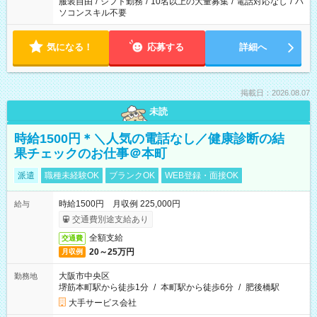
服装自由
/
シフト勤務
/
10名以上の大量募集
/
電話対応なし
/
パ
ソコンスキル不要
気になる！
応募する
詳細へ
掲載日：2026.08.07
未読
時給1500円＊＼人気の電話なし／健康診断の結
果チェックのお仕事＠本町
派遣
職種未経験OK
ブランクOK
WEB登録・面接OK
時給1500円 月収例 225,000円
給与
交通費別途支給あり
全額支給
交通費
20～25万円
月収例
大阪市中央区
勤務地
堺筋本町駅から徒歩1分
/
本町駅から徒歩6分
/
肥後橋駅
大手サービス会社