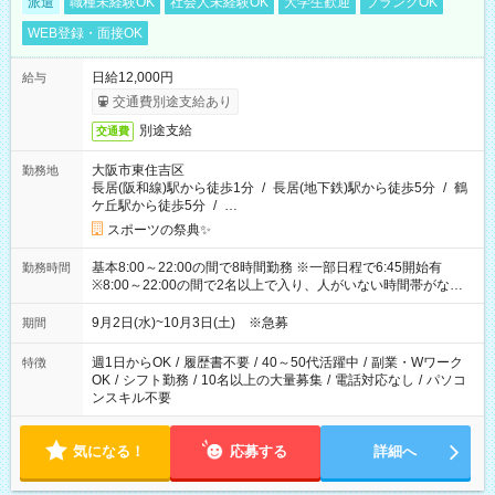
派遣
職種未経験OK
社会人未経験OK
大学生歓迎
ブランクOK
WEB登録・面接OK
日給12,000円
給与
交通費別途支給あり
別途支給
交通費
大阪市東住吉区
勤務地
長居(阪和線)駅から徒歩1分
/
長居(地下鉄)駅から徒歩5分
/
鶴
ケ丘駅から徒歩5分
/
…
スポーツの祭典✨
基本8:00～22:00の間で8時間勤務 ※一部日程で6:45開始有
勤務時間
※8:00～22:00の間で2名以上で入り、人がいない時間帯がない
ように相方と時間を分け合うイメージです
9月2日(水)~10月3日(土) ※急募
期間
週1日からOK
/
履歴書不要
/
40～50代活躍中
/
副業・Wワーク
特徴
OK
/
シフト勤務
/
10名以上の大量募集
/
電話対応なし
/
パソコ
ンスキル不要
気になる！
応募する
詳細へ