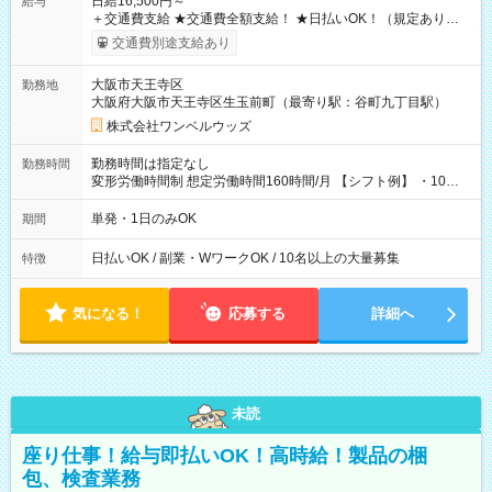
日給16,500円～
給与
＋交通費支給 ★交通費全額支給！ ★日払いOK！（規定あり） ┗
働いたその日に現金GET♪ お仕事後はコンビニATMから 日払
交通費別途支給あり
い分を引き落とせます！ 【試用期間】試用期間なし
大阪市天王寺区
勤務地
大阪府大阪市天王寺区生玉前町（最寄り駅：谷町九丁目駅）
株式会社ワンベルウッズ
勤務時間は指定なし
勤務時間
変形労働時間制 想定労働時間160時間/月 【シフト例】 ・10：
00～20：00
単発・1日のみOK
期間
日払いOK / 副業・WワークOK / 10名以上の大量募集
特徴
気になる！
応募する
詳細へ
未読
座り仕事！給与即払いOK！高時給！製品の梱
包、検査業務