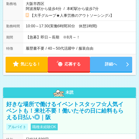
大阪市西区
勤務地
阿波座駅から徒歩4分
/
本町駅から徒歩7分
【大手グループ★人事労務のアウトソーシング♪】
10:00～17:30(実働6時間30分 休憩1時間)
勤務時間
【急募】即日～長期 ※8月～！
期間
履歴書不要
/
40～50代活躍中
/
服装自由
特徴
気になる！
応募する
詳細へ
未読
好きな場所で働けるイベントスタッフ☆人気イ
ベントも！来社不要！働いたその日に給料もら
える日払い◎｜阪
アルバイト
職種未経験OK