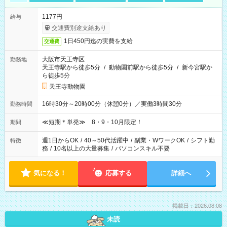
1177円
給与
交通費別途支給あり
1日450円迄の実費を支給
交通費
大阪市天王寺区
勤務地
天王寺駅から徒歩5分
/
動物園前駅から徒歩5分
/
新今宮駅か
ら徒歩5分
天王寺動物園
16時30分～20時00分（休憩0分）／実働3時間30分
勤務時間
≪短期＊単発≫ 8・9・10月限定！
期間
週1日からOK
/
40～50代活躍中
/
副業・WワークOK
/
シフト勤
特徴
務
/
10名以上の大量募集
/
パソコンスキル不要
気になる！
応募する
詳細へ
掲載日：2026.08.08
未読