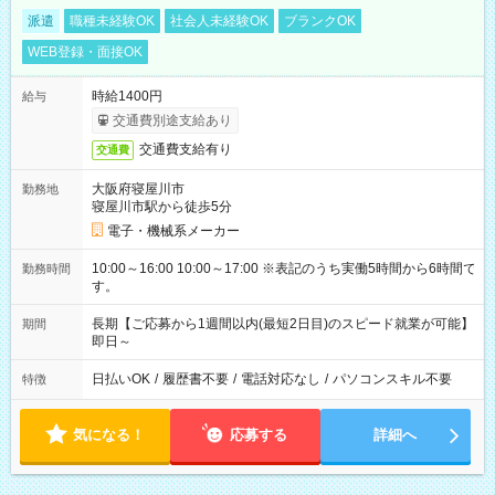
派遣
職種未経験OK
社会人未経験OK
ブランクOK
WEB登録・面接OK
時給1400円
給与
交通費別途支給あり
交通費支給有り
交通費
大阪府寝屋川市
勤務地
寝屋川市駅から徒歩5分
電子・機械系メーカー
10:00～16:00 10:00～17:00 ※表記のうち実働5時間から6時間で
勤務時間
す。
長期【ご応募から1週間以内(最短2日目)のスピード就業が可能】
期間
即日～
日払いOK
/
履歴書不要
/
電話対応なし
/
パソコンスキル不要
特徴
気になる！
応募する
詳細へ