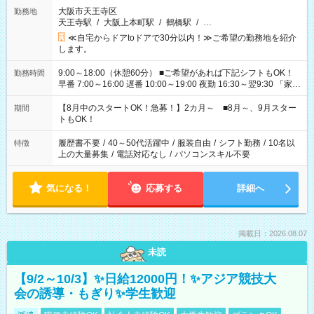
大阪市天王寺区
勤務地
天王寺駅
/
大阪上本町駅
/
鶴橋駅
/
…
≪自宅からドアtoドアで30分以内！≫ご希望の勤務地を紹介
します。
9:00～18:00（休憩60分） ■ご希望があれば下記シフトもOK！
勤務時間
早番 7:00～16:00 遅番 10:00～19:00 夜勤 16:30～翌9:30 「家族
と休みを合わせたい」 「余裕を持って夕飯の準備がしたい」
「できれば残業はしたくない」 など、ご希望を教えてください
【8月中のスタートOK！急募！】2カ月～ ■8月～、9月スター
期間
ね。 ※Wワーク希望の方へ 今ご覧のお仕事で希望する勤務時間
トもOK！
と、もう1つのお仕事の勤務時間。 合計で週40時間を超える場
合は応募できません。
履歴書不要
/
40～50代活躍中
/
服装自由
/
シフト勤務
/
10名以
特徴
上の大量募集
/
電話対応なし
/
パソコンスキル不要
気になる！
応募する
詳細へ
掲載日：2026.08.07
未読
【9/2～10/3】✨日給12000円！✨アジア競技大
会の誘導・もぎり✨学生歓迎