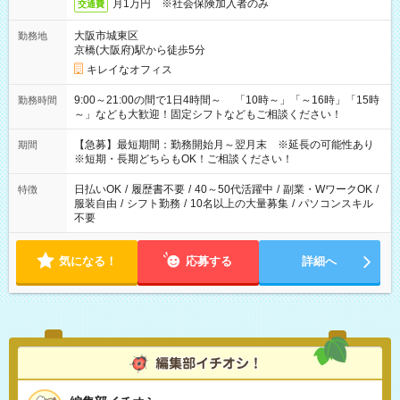
月1万円 ※社会保険加入者のみ
交通費
大阪市城東区
勤務地
京橋(大阪府)駅から徒歩5分
キレイなオフィス
9:00～21:00の間で1日4時間～ 「10時～」「～16時」「15時
勤務時間
～」なども大歓迎！固定シフトなどもご相談ください！
【急募】最短期間：勤務開始月～翌月末 ※延長の可能性あり
期間
※短期・長期どちらもOK！ご相談ください！
日払いOK
/
履歴書不要
/
40～50代活躍中
/
副業・WワークOK
/
特徴
服装自由
/
シフト勤務
/
10名以上の大量募集
/
パソコンスキル
不要
気になる！
応募する
詳細へ