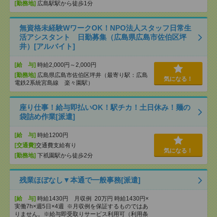
[勤務地]
広島駅駅から徒歩1分
無資格未経験WワークOK！NPO法人スタッフ日常生
活アシスタント 日勤募集（広島県広島市佐伯区坪
井）[アルバイト]
[給 与]
時給2,000円～2,000円
[勤務地]
広島県広島市佐伯区坪井（最寄り駅：広島
気になる！
電鉄2系統宮島線 楽々園駅）
座り仕事！給与即払いOK！駅チカ！土日休み！麺の
袋詰め作業[派遣]
[給 与]
時給1200円
[交通費]
交通費支給有り
気になる！
[勤務地]
下祇園駅から徒歩2分
残業ほぼなし▼本通で一般事務[派遣]
[給 与]
時給1430円 月収例 20万円 時給1430円×
実働7h×週5日×4週 ※月収例を保証するものではあ
りません。※給与即受取りサービス利用可（利用条