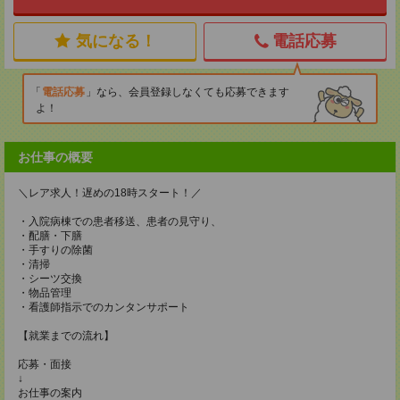
気になる！
電話応募
電話応募
なら、会員登録しなくても応募できます
よ！
お仕事の概要
＼レア求人！遅めの18時スタート！／
・入院病棟での患者移送、患者の見守り、
・配膳・下膳
・手すりの除菌
・清掃
・シーツ交換
・物品管理
・看護師指示でのカンタンサポート
【就業までの流れ】
応募・面接
↓
お仕事の案内