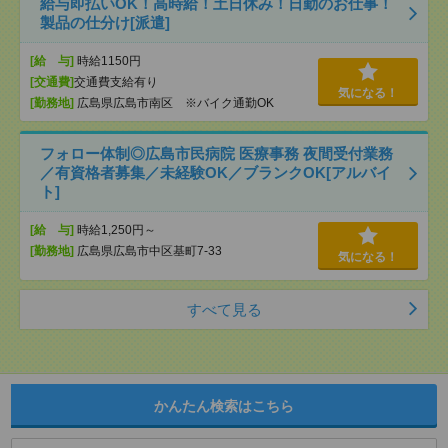
給与即払いOK！高時給！土日休み！日勤のお仕事！
製品の仕分け[派遣]
[給 与]
時給1150円
[交通費]
交通費支給有り
気になる！
[勤務地]
広島県広島市南区 ※バイク通勤OK
フォロー体制◎広島市民病院 医療事務 夜間受付業務
／有資格者募集／未経験OK／ブランクOK[アルバイ
ト]
[給 与]
時給1,250円～
[勤務地]
広島県広島市中区基町7-33
気になる！
すべて見る
かんたん検索はこちら