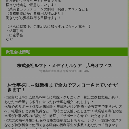
勤務後のプライベートも充実できる
様々な特典をご用意しています！
（某有名カフェチェーンの割引、映画、エステなども
【資格取得にかかる費用の補助あり】
働きながら資格取得も目指せます！
【さらに就業後、労働組合に加入すればもっと充実！】
・結婚手当
・出産手当
など
派遣会社情報
株式会社ルフト・メディカルケア 広島オフィス
労働者派遣事業許可番号:派13-300487
お仕事探し～就業後まで全力でフォローさせていただ
きます！
≪豊富な仕事≫広島県を中心に病院・クリニック・施設に多数実績があり、
あなたの希望する条件に合ったお仕事を紹介いたします＊
≪安心のサポート体制≫未経験・無資格だけど医療・介護業界で働きたい方
へ。職場探しと資格取得など、同時にご支援いたします！就業後も専任の担
当者が仕事内容の相談など、徹底してサポートさせていただきます！
≪充実の福利厚生≫社保や資格支援制度はもちろん、レジャー施設やエステ
などが特別料金で使用できる独自の福利厚生が多数！あなたの「働きやす