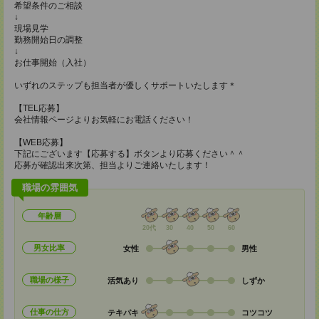
希望条件のご相談
↓
現場見学
勤務開始日の調整
↓
お仕事開始（入社）
いずれのステップも担当者が優しくサポートいたします＊
【TEL応募】
会社情報ページよりお気軽にお電話ください！
【WEB応募】
下記にございます【応募する】ボタンより応募ください＾＾
応募が確認出来次第、担当よりご連絡いたします！
職場の雰囲気
年齢層
20代
30
40
50
60
男女比率
女性
男性
職場の様子
活気あり
しずか
仕事の仕方
テキパキ
コツコツ