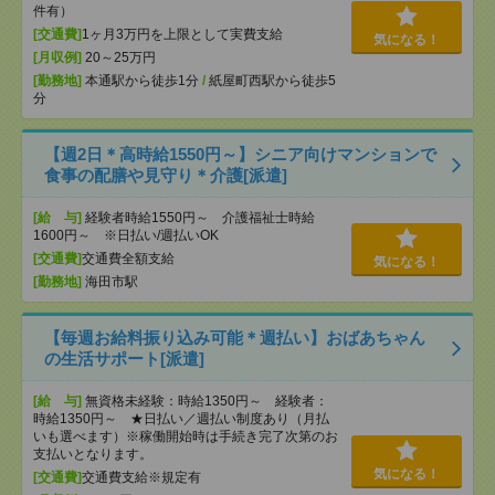
件有）
[交通費]
1ヶ月3万円を上限として実費支給
気になる！
[月収例]
20～25万円
[勤務地]
本通駅から徒歩1分
/
紙屋町西駅から徒歩5
分
【週2日＊高時給1550円～】シニア向けマンションで
食事の配膳や見守り＊介護[派遣]
[給 与]
経験者時給1550円～ 介護福祉士時給
1600円～ ※日払い/週払いOK
[交通費]
交通費全額支給
気になる！
[勤務地]
海田市駅
【毎週お給料振り込み可能＊週払い】おばあちゃん
の生活サポート[派遣]
[給 与]
無資格未経験：時給1350円～ 経験者：
時給1350円～ ★日払い／週払い制度あり（月払
いも選べます）※稼働開始時は手続き完了次第のお
支払いとなります。
気になる！
[交通費]
交通費支給※規定有