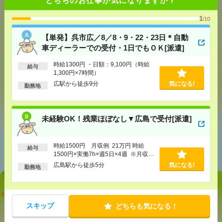
1
/10
気になる！
電話応募
【単発】呉市広／8／8・9・22・23日＊自動
車ディーラーでの受付・1日でもＯＫ[派遣]
時給1300円 ・日額：9,100円（時給
給与
メール
LINE
で送る
で送る
1,300円×7時間）
広駅から徒歩9分
気になる!
勤務地
シェア
ツイート
ブックマーク
未経験OK！残業ほぼなし▼広島で受付[派遣]
あなたの閲覧履歴からの
時給1500円 月収例 21万円 時給
給与
おすすめ
1500円×実働7h×週5日×4週 ※月収例
を保証するものではありません。※給
広島駅から徒歩5分
気になる!
勤務地
与即受取りサービス利用可（利用条件
有）
【単発】呉市広／8／8・9・22・23日＊自動車ディー
ラーでの受付・1日でもＯＫ[派遣]
スキップ
どちらも気になる！
[給 与]
時給1300円 ・日額：9,100円（時給1,300