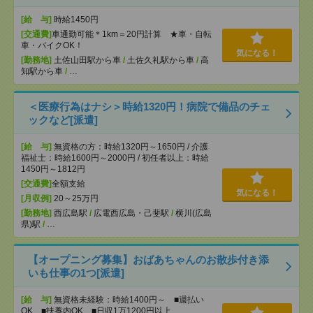
[給 与]
時給1450円
[交通費]
車通勤可能＊1km＝20円計算 ★車・自転
車・バイクOK！
気になる！
[勤務地]
土佐山田駅から車
/
土佐久礼駅から車
/
高
知駅から車
/
…
＜医療行為はナシ＞時給1320円！病院で備品のチェ
ックなど[派遣]
[給 与]
無資格の方：時給1320円～1650円 / 介護
福祉士：時給1600円～2000円 / 初任者以上：時給
1450円～1812円
[交通費]
全額支給
気になる！
[月収例]
20～25万円
[勤務地]
西広島駅
/
広電西広島・己斐駅
/
横川(広島
県)駅
/
…
【オープニング募集】おばあちゃんのお散歩付き添
いも仕事の1つ[派遣]
[給 与]
無資格未経験：時給1400円～ ■週払い
OK ■扶養内OK ■日収1万1200円以上