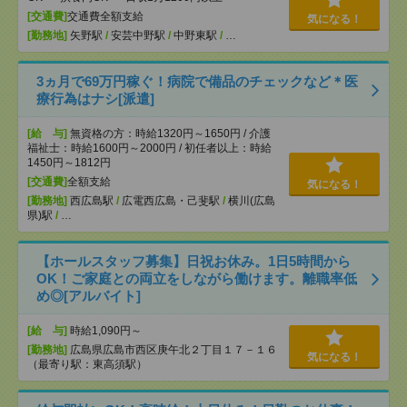
[交通費]
交通費全額支給
気になる！
[勤務地]
矢野駅
/
安芸中野駅
/
中野東駅
/
…
3ヵ月で69万円稼ぐ！病院で備品のチェックなど＊医
療行為はナシ[派遣]
[給 与]
無資格の方：時給1320円～1650円 / 介護
福祉士：時給1600円～2000円 / 初任者以上：時給
1450円～1812円
[交通費]
全額支給
気になる！
[勤務地]
西広島駅
/
広電西広島・己斐駅
/
横川(広島
県)駅
/
…
【ホールスタッフ募集】日祝お休み。1日5時間から
OK！ご家庭との両立をしながら働けます。離職率低
め◎[アルバイト]
[給 与]
時給1,090円～
[勤務地]
広島県広島市西区庚午北２丁目１７－１６
気になる！
（最寄り駅：東高須駅）