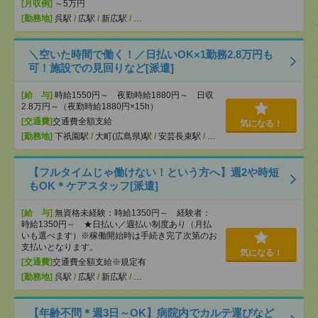
[月収例]
～5万円
[勤務地]
呉駅
/
広駅
/
新広駅
/
…
＼空いた時間で働く！／日払いOK×1勤務2.8万円も
可！施設での見回りなど[派遣]
[給 与]
時給1550円～ 夜勤時給1880円～ 日収
2.8万円～（夜勤時給1880円×15h）
[交通費]
交通費全額支給
気になる！
[勤務地]
下祇園駅
/
大町(広島県)駅
/
安芸長束駅
/
…
【フルタイムじゃ働けない！という方へ】週2や時短
もOK＊ケアスタッフ[派遣]
[給 与]
無資格未経験：時給1350円～ 経験者：
時給1350円～ ★日払い／週払い制度あり（月払
いも選べます）※稼働開始時は手続き完了次第のお
支払いとなります。
気になる！
[交通費]
交通費全額支給※規定有
[勤務地]
呉駅
/
広駅
/
新広駅
/
…
【年齢不問＊週3日～OK】病院内でカルテ運びなど