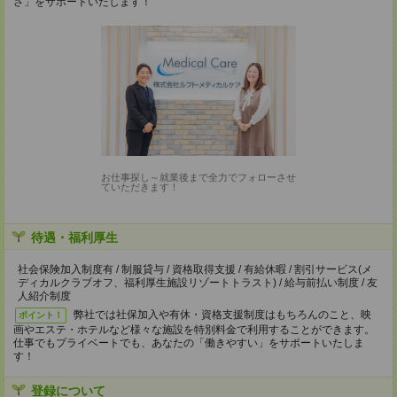
さ」をサポートいたします！
お仕事探し～就業後まで全力でフォローさせ
ていただきます！
待遇・福利厚生
社会保険加入制度有 / 制服貸与 / 資格取得支援 / 有給休暇 / 割引サービス(メ
ディカルクラブオフ、福利厚生施設リゾートトラスト) / 給与前払い制度 / 友
人紹介制度
弊社では社保加入や有休・資格支援制度はもちろんのこと、映
ポイント！
画やエステ・ホテルなど様々な施設を特別料金で利用することができます。
仕事でもプライベートでも、あなたの「働きやすい」をサポートいたしま
す！
登録について