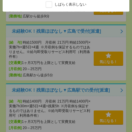
円×7時間）
しばらく表示しない
[交通費]
・自転車通勤可 ・車通勤可(駐車場無料)
気になる！
[勤務地]
広駅から徒歩9分
未経験OK！残業ほぼなし▼広島で受付[派遣]
[給 与]
時給1500円 月収例 21万円 時給1500円×
実働7h×週5日×4週 ※月収例を保証するものではあ
りません。※給与即受取りサービス利用可（利用条
件有）
気になる！
[交通費]
1ヶ月3万円を上限として実費支給
[月収例]
20～25万円
[勤務地]
広島駅から徒歩5分
未経験OK！残業ほぼなし▼広島駅での受付[派遣]
[給 与]
時給1400円 月収例 21万円 時給1400円×
実働7h30m×週5日×4週+残業5h ※月収例を保証す
るものではありません。※給与即受取りサービス利
用可（利用条件有）
気になる！
[交通費]
1ヶ月3万円を上限として実費支給
[月収例]
20～25万円