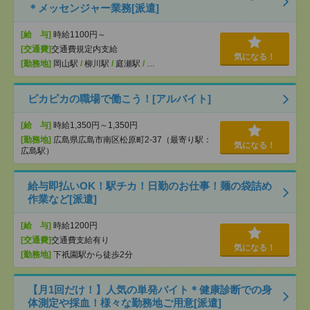
＊メッセンジャー業務[派遣]
[給 与]
時給1100円～
[交通費]
交通費規定内支給
気になる！
[勤務地]
岡山駅
/
柳川駅
/
庭瀬駅
/
…
ピカピカの職場で働こう！[アルバイト]
[給 与]
時給1,350円～1,350円
[勤務地]
広島県広島市南区松原町2-37（最寄り駅：
気になる！
広島駅）
給与即払いOK！駅チカ！日勤のお仕事！麺の袋詰め
作業など[派遣]
[給 与]
時給1200円
[交通費]
交通費支給有り
気になる！
[勤務地]
下祇園駅から徒歩2分
【月1回だけ！】人気の単発バイト＊健康診断での身
体測定や採血！様々な勤務地ご用意[派遣]