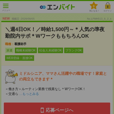
0
メニュー
気になる！
ログイン
NEW
掲載日 :2026
/
08
/
05
No.LFMH513_6_2_k
＼週4日OK！／時給1,500円～＊人気の準夜
勤院内サポ＊WワークももちろんOK
職種：
看護助手
派遣
職種未経験OK
社会人未経験OK
ブランクOK
WEB登録・面接OK
ミドルシニア、ママさん活躍中の職場です！家庭と
の両立もできます＊
＜働き方＞ルーティン業務で残業なし＊WワークOK！
＜交通ら
...もっとみる
応募ページへ