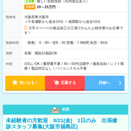
嬉しい全額支給（社内規定あり）
交通費
20～25万円
月収例
大阪府東大阪市
勤務地
ＪＲ長瀬駅から徒歩15分
/
南巽駅から徒歩10分
大手スーパーの食品加工の工場でかんたん軽作業のお仕事で
す！
〈夜勤〉 0：00～翌8：30 実働：7.5時間 休憩：60分
勤務時間
長期 開始日相談OK
期間
日払いOK
/
履歴書不要
/
40～50代活躍中
/
服装自由
/
シフト勤
特徴
務
/
電話対応なし
/
パソコンスキル不要
気になる！
応募する
詳細へ
未読
未経験者の方歓迎 8/21(金) 1日のみ 出張健
診スタッフ募集(大阪市福島区)