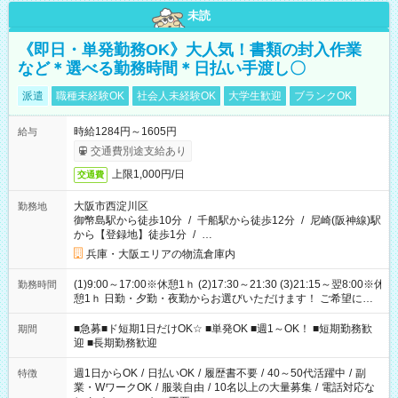
未読
《即日・単発勤務OK》大人気！書類の封入作業
など＊選べる勤務時間＊日払い手渡し〇
派遣
職種未経験OK
社会人未経験OK
大学生歓迎
ブランクOK
時給1284円～1605円
給与
交通費別途支給あり
上限1,000円/日
交通費
大阪市西淀川区
勤務地
御幣島駅から徒歩10分
/
千船駅から徒歩12分
/
尼崎(阪神線)駅
から【登録地】徒歩1分
/
…
兵庫・大阪エリアの物流倉庫内
(1)9:00～17:00※休憩1ｈ (2)17:30～21:30 (3)21:15～翌8:00※休
勤務時間
憩1ｈ 日勤・夕勤・夜勤からお選びいただけます！ ご希望に合
わせて働けるお仕事です(*^^*) 【その他選べる勤務時間】 8-17
時/9-17時/9-18時/10-18時/11-21時/18-22時/20-翌4時/21-翌5
■急募■ド短期1日だけOK☆ ■単発OK ■週1～OK！ ■短期勤務歓
期間
時/22-翌6時/0-翌8時 ご自身のご都合で選んで頂ける完全自由シ
迎 ■長期勤務歓迎
フト！
週1日からOK
/
日払いOK
/
履歴書不要
/
40～50代活躍中
/
副
特徴
業・WワークOK
/
服装自由
/
10名以上の大量募集
/
電話対応な