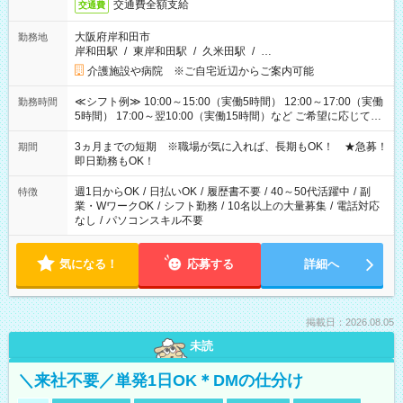
交通費全額支給
交通費
大阪府岸和田市
勤務地
岸和田駅
/
東岸和田駅
/
久米田駅
/
…
介護施設や病院 ※ご自宅近辺からご案内可能
≪シフト例≫ 10:00～15:00（実働5時間） 12:00～17:00（実働
勤務時間
5時間） 17:00～翌10:00（実働15時間）など ご希望に応じて、
働く時間は調整できます！ お気軽に担当へ相談ください！
3ヵ月までの短期 ※職場が気に入れば、長期もOK！ ★急募！
期間
即日勤務もOK！
週1日からOK
/
日払いOK
/
履歴書不要
/
40～50代活躍中
/
副
特徴
業・WワークOK
/
シフト勤務
/
10名以上の大量募集
/
電話対応
なし
/
パソコンスキル不要
気になる！
応募する
詳細へ
掲載日：2026.08.05
未読
＼来社不要／単発1日OK＊DMの仕分け