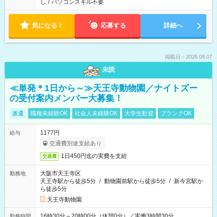
し
/
パソコンスキル不要
気になる！
応募する
詳細へ
掲載日：2026.08.07
未読
≪単発＊1日から～≫天王寺動物園／ナイトズー
の受付案内メンバー大募集！
派遣
職種未経験OK
社会人未経験OK
大学生歓迎
ブランクOK
1177円
給与
交通費別途支給あり
1日450円迄の実費を支給
交通費
大阪市天王寺区
勤務地
天王寺駅から徒歩5分
/
動物園前駅から徒歩5分
/
新今宮駅か
ら徒歩5分
天王寺動物園
16時30分～20時00分（休憩0分）／実働3時間30分
勤務時間