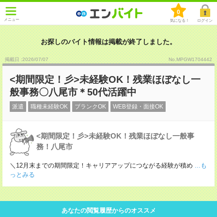
0
メニュー
気になる！
ログイン
お探しのバイト情報は掲載が終了しました。
掲載日 :2026
/
07
/
07
No.MPGW1704442
<期間限定！彡>未経験OK！残業ほぼなし一
般事務〇八尾市＊50代活躍中
派遣
職種未経験OK
ブランクOK
WEB登録・面接OK
<期間限定！彡>未経験OK！残業ほぼなし一般事
務！八尾市
＼12月末までの期間限定！キャリアアップにつながる経験が積め
...も
っとみる
あなたの閲覧履歴からのオススメ