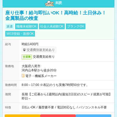
未読
座り仕事！給与即払いOK！高時給！土日休み！
金属製品の検査
派遣
職種未経験OK
社会人未経験OK
ブランクOK
WEB登録・面接OK
時給1400円
給与
交通費別途支給あり
交通費支給有り
交通費
大阪府八尾市
勤務地
河内山本駅から徒歩20分
電子・機械系メーカー
8:00～17:00 ※表記のうち実働7時間50分です。
勤務時間
長期【ご応募から1週間以内(最短2日目)のスピード就業が可能】
期間
即日～
日払いOK
/
履歴書不要
/
電話対応なし
/
パソコンスキル不要
特徴