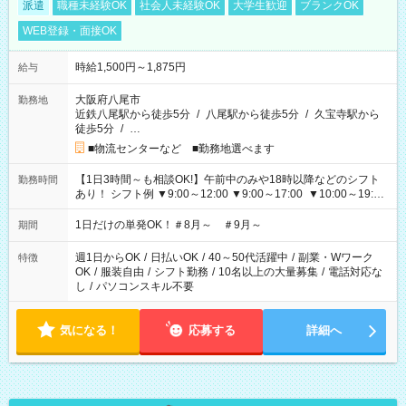
派遣
職種未経験OK
社会人未経験OK
大学生歓迎
ブランクOK
WEB登録・面接OK
時給1,500円～1,875円
給与
大阪府八尾市
勤務地
近鉄八尾駅から徒歩5分
/
八尾駅から徒歩5分
/
久宝寺駅から
徒歩5分
/
…
■物流センターなど ■勤務地選べます
【1日3時間～も相談OK!】午前中のみや18時以降などのシフト
勤務時間
あり！ シフト例 ▼9:00～12:00 ▼9:00～17:00 ▼10:00～19:00
▼18:00～21:00
1日だけの単発OK！＃8月～ ＃9月～
期間
週1日からOK
/
日払いOK
/
40～50代活躍中
/
副業・Wワーク
特徴
OK
/
服装自由
/
シフト勤務
/
10名以上の大量募集
/
電話対応な
し
/
パソコンスキル不要
気になる！
応募する
詳細へ