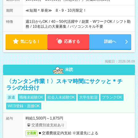
≪短期＊単発≫ 8・9・10月限定！
期間
週1日からOK
/
40～50代活躍中
/
副業・WワークOK
/
シフト勤
特徴
務
/
10名以上の大量募集
/
パソコンスキル不要
気になる！
応募する
詳細へ
掲載日：2026.08.09
未読
〈カンタン作業！〉スキマ時間にサクッと＊チ
ラシの仕分け
派遣
職種未経験OK
社会人未経験OK
大学生歓迎
ブランクOK
WEB登録・面接OK
時給1,500円～1,875円
給与
交通費別途支給あり
■ 交通費規定内支給 ※派遣先による
交通費