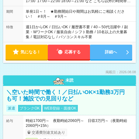
17:00 17:00～22:00 18:00～21:00 など こちら以外の時間帯も
お気軽にご相談ください！
単発1日～！ ★勤務開始日や期間はお気軽にご相談くださ
期間
い！ ＃8月～ ＃9月～
週1日からOK
/
日払いOK
/
履歴書不要
/
40～50代活躍中
/
副
特徴
業・WワークOK
/
服装自由
/
シフト勤務
/
10名以上の大量募
集
/
電話対応なし
/
パソコンスキル不要
気になる！
応募する
詳細へ
掲載日：2026.08.08
未読
＼空いた時間で働く！／日払いOK×1勤務3万円
も可！施設での見回りなど
派遣
ブランクOK
WEB登録・面接OK
時給1700円～ 夜勤時給2060円～ 日収3万円～（夜勤時給
給与
2060円×15h）
交通費別途支給あり