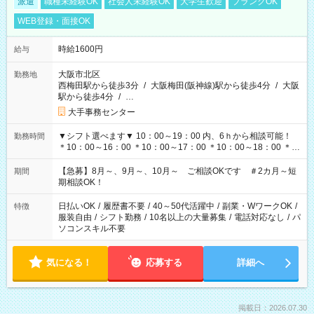
派遣
職種未経験OK
社会人未経験OK
大学生歓迎
ブランクOK
WEB登録・面接OK
時給1600円
給与
大阪市北区
勤務地
西梅田駅から徒歩3分
/
大阪梅田(阪神線)駅から徒歩4分
/
大阪
駅から徒歩4分
/
…
大手事務センター
▼シフト選べます▼ 10：00～19：00 内、6ｈから相談可能！
勤務時間
＊10：00～16：00 ＊10：00～17：00 ＊10：00～18：00 ＊
11：00～19：00 ＊12：00～19：00 ＊13：00～19：00
【急募】8月～、9月～、10月～ ご相談OKです ＃2カ月～短
期間
期相談OK！
日払いOK
/
履歴書不要
/
40～50代活躍中
/
副業・WワークOK
/
特徴
服装自由
/
シフト勤務
/
10名以上の大量募集
/
電話対応なし
/
パ
ソコンスキル不要
気になる！
応募する
詳細へ
掲載日：2026.07.30