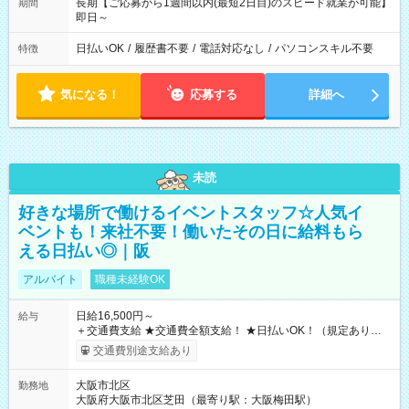
長期【ご応募から1週間以内(最短2日目)のスピード就業が可能】
期間
即日～
日払いOK
/
履歴書不要
/
電話対応なし
/
パソコンスキル不要
特徴
気になる！
応募する
詳細へ
未読
好きな場所で働けるイベントスタッフ☆人気イ
ベントも！来社不要！働いたその日に給料もら
える日払い◎｜阪
アルバイト
職種未経験OK
日給16,500円～
給与
＋交通費支給 ★交通費全額支給！ ★日払いOK！（規定あり） ┗
働いたその日に現金GET♪ お仕事後はコンビニATMから 日払
交通費別途支給あり
い分を引き落とせます！ 【試用期間】試用期間なし
大阪市北区
勤務地
大阪府大阪市北区芝田（最寄り駅：大阪梅田駅）