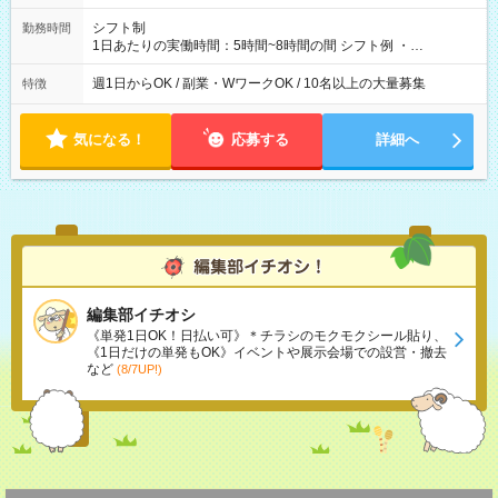
シフト制
勤務時間
1日あたりの実働時間：5時間~8時間の間 シフト例 ・
9:30~18:00 実働7.5時間 ・9:30~14:30 実働5時間 ・
16:00~21:30 実働5.5時間
週1日からOK / 副業・WワークOK / 10名以上の大量募集
特徴
気になる！
応募する
詳細へ
編集部イチオシ
《単発1日OK！日払い可》＊チラシのモクモクシール貼り、
《1日だけの単発もOK》イベントや展示会場での設営・撤去
など
(8/7UP!)