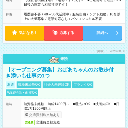
【現在も積極採用中！急募！】2カ月～ ■ご応募から最短2～3
期間
の方へ 今ご覧のお仕事で希望する勤務時間と、もう1つのお仕事
日後の就業も相談可能です！
の勤務時間。 合計で週40時間を超える場合は応募できません。
履歴書不要
/
40～50代活躍中
/
服装自由
/
シフト勤務
/
10名以
特徴
上の大量募集
/
電話対応なし
/
パソコンスキル不要
気になる！
応募する
詳細へ
掲載日：2026.08.08
未読
【オープニング募集】おばあちゃんのお散歩付
き添いも仕事の1つ
派遣
職種未経験OK
社会人未経験OK
ブランクOK
WEB登録・面接OK
無資格未経験：時給1400円～ ■週払いOK ■扶養内OK ■日
給与
収1万1200円以上
交通費別途支給あり
交通費全額支給
交通費