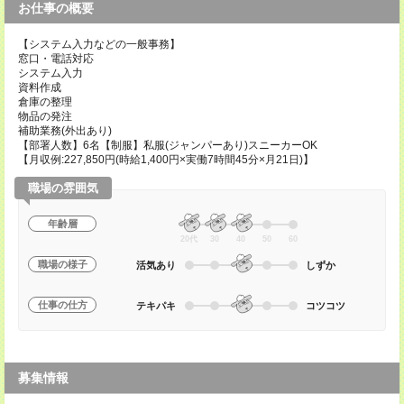
お仕事の概要
【システム入力などの一般事務】
窓口・電話対応
システム入力
資料作成
倉庫の整理
物品の発注
補助業務(外出あり)
【部署人数】6名【制服】私服(ジャンパーあり)スニーカーOK
【月収例:227,850円(時給1,400円×実働7時間45分×月21日)】
職場の雰囲気
年齢層
20代
30
40
50
60
職場の様子
活気あり
しずか
仕事の仕方
テキパキ
コツコツ
募集情報