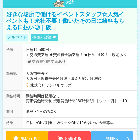
未読
好きな場所で働けるイベントスタッフ☆人気イ
ベントも！来社不要！働いたその日に給料もら
える日払い◎｜阪
アルバイト
職種未経験OK
日給16,500円～
給与
＋交通費支給 ★交通費全額支給！ ★日払いOK！（規定あり） ┗
働いたその日に現金GET♪ お仕事後はコンビニATMから 日払
交通費別途支給あり
い分を引き落とせます！ 【試用期間】試用期間なし
大阪市中央区
勤務地
大阪府大阪市中央区難波（最寄り駅：難波駅）
株式会社ワンベルウッズ
勤務時間は指定なし
勤務時間
変形労働時間制 想定労働時間160時間/月 【シフト例】 ・10：
00～20：00
単発・1日のみOK
期間
日払いOK / 副業・WワークOK / 10名以上の大量募集
特徴
気になる！
応募する
詳細へ