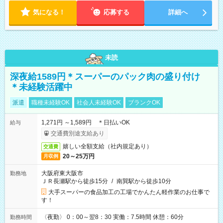
気になる！
応募する
詳細へ
未読
深夜給1589円＊スーパーのパック肉の盛り付け
＊未経験活躍中
派遣
職種未経験OK
社会人未経験OK
ブランクOK
1,271円 ～1,589円 ＊日払いOK
給与
交通費別途支給あり
嬉しい全額支給（社内規定あり）
交通費
20～25万円
月収例
大阪府東大阪市
勤務地
ＪＲ長瀬駅から徒歩15分
/
南巽駅から徒歩10分
大手スーパーの食品加工の工場でかんたん軽作業のお仕事で
す！
〈夜勤〉 0：00～翌8：30 実働：7.5時間 休憩：60分
勤務時間