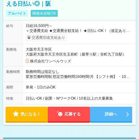
える日払い◎｜阪
アルバイト
職種未経験OK
日給16,500円～
給与
＋交通費支給 ★交通費全額支給！ ★日払いOK！（規定あり） ┗
働いたその日に現金GET♪ お仕事後はコンビニATMから 日払
交通費別途支給あり
い分を引き落とせます！ 【試用期間】試用期間なし
大阪市天王寺区
勤務地
大阪府大阪市天王寺区生玉前町（最寄り駅：谷町九丁目駅）
株式会社ワンベルウッズ
勤務時間は指定なし
勤務時間
変形労働時間制 想定労働時間160時間/月 【シフト例】 ・10：
00～20：00
単発・1日のみOK
期間
日払いOK / 副業・WワークOK / 10名以上の大量募集
特徴
気になる！
応募する
詳細へ