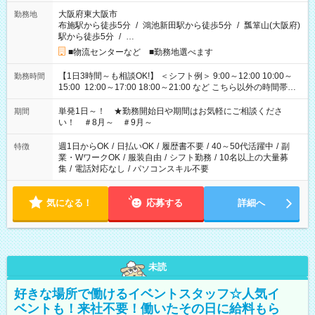
大阪府東大阪市
勤務地
布施駅から徒歩5分
/
鴻池新田駅から徒歩5分
/
瓢箪山(大阪府)
駅から徒歩5分
/
…
■物流センターなど ■勤務地選べます
【1日3時間～も相談OK!】 ＜シフト例＞ 9:00～12:00 10:00～
勤務時間
15:00 12:00～17:00 18:00～21:00 など こちら以外の時間帯も
お気軽にご相談ください！
単発1日～！ ★勤務開始日や期間はお気軽にご相談くださ
期間
い！ ＃8月～ ＃9月～
週1日からOK
/
日払いOK
/
履歴書不要
/
40～50代活躍中
/
副
特徴
業・WワークOK
/
服装自由
/
シフト勤務
/
10名以上の大量募
集
/
電話対応なし
/
パソコンスキル不要
気になる！
応募する
詳細へ
未読
好きな場所で働けるイベントスタッフ☆人気イ
ベントも！来社不要！働いたその日に給料もら