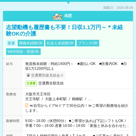
掲載日：2026.08.09
未読
志望動機も履歴書も不要！日収1.1万円～＊未経
験OKの介護
派遣
職種未経験OK
社会人未経験OK
ブランクOK
WEB登録・面接OK
無資格未経験：時給1400円～ ■週払いOK ■扶養内OK ■日
給与
収1万1200円以上
交通費別途支給あり
交通費全額支給
交通費
大阪市天王寺区
勤務地
天王寺駅
/
大阪上本町駅
/
鶴橋駅
/
…
≪自宅からドアtoドアで30分以内！≫ご希望の勤務地を紹介
します。
9:00～18:00（休憩60分） ■ご希望があれば下記シフトもOK！
勤務時間
早番 7:00～16:00 遅番 10:00～19:00 「家族と休みを合わせた
い」 「余裕を持って夕飯の準備がしたい」 「できれば残業はし
たくない」 など、ご希望を教えてくださいね。 ※Wワーク希望