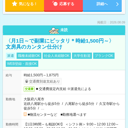
気になる！
応募する
詳細へ
掲載日：2026.08.09
未読
〈月1日～で副業にピッタリ＊時給1,500円～〉
文房具のカンタン仕分け
派遣
職種未経験OK
社会人未経験OK
大学生歓迎
ブランクOK
WEB登録・面接OK
時給1,500円～1,875円
給与
交通費別途支給あり
■ 交通費規定内支給 ※派遣先による
交通費
大阪府八尾市
勤務地
近鉄八尾駅から徒歩5分
/
八尾駅から徒歩5分
/
久宝寺駅から
徒歩5分
/
…
■物流センターなど ■勤務地選べます
【1日3時間～も相談OK!】 ＜シフト例＞ 9:00～12:00 12:00～
勤務時間