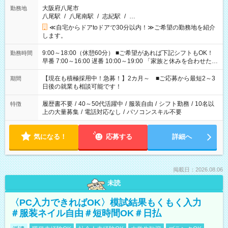
大阪府八尾市
勤務地
八尾駅
/
八尾南駅
/
志紀駅
/
…
≪自宅からドアtoドアで30分以内！≫ご希望の勤務地を紹介
します。
9:00～18:00（休憩60分） ■ご希望があれば下記シフトもOK！
勤務時間
早番 7:00～16:00 遅番 10:00～19:00 「家族と休みを合わせた
い」 「余裕を持って夕飯の準備がしたい」 「できれば残業はし
たくない」 など、ご希望を教えてくださいね。 ※Wワーク希望
【現在も積極採用中！急募！】2カ月～ ■ご応募から最短2～3
期間
の方へ 今ご覧のお仕事で希望する勤務時間と、もう1つのお仕事
日後の就業も相談可能です！
の勤務時間。 合計で週40時間を超える場合は応募できません。
履歴書不要
/
40～50代活躍中
/
服装自由
/
シフト勤務
/
10名以
特徴
上の大量募集
/
電話対応なし
/
パソコンスキル不要
気になる！
応募する
詳細へ
掲載日：2026.08.06
未読
〈PC入力できればOK〉模試結果もくもく入力
＃服装ネイル自由＃短時間OK＃日払