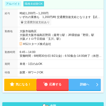
アルバイト
職種未経験OK
時給1,200円～1,200円
給与
いずれの業務も 1,200円/時 交通費別途支給となります 【試用
期間】試用期間なし
交通費別途支給あり
大阪市福島区
勤務地
大阪府大阪市福島区野田（最寄り駅：JR環状線「野田」駅
大阪メトロ千日前線「玉川」駅）
HSJスターズ株式会社
6:45～14:00
勤務時間
実働時間：6時間30分/日 8/21(金)：6:50集合-14:00終了（休憩
45分)
単発・1日のみOK
期間
副業・WワークOK
特徴
気になる！
応募する
詳細へ
未読