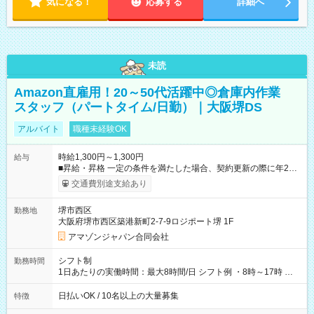
気になる！
応募する
詳細へ
未読
Amazon直雇用！20～50代活躍中◎倉庫内作業
スタッフ（パートタイム/日勤）｜大阪堺DS
アルバイト
職種未経験OK
時給1,300円～1,300円
給与
■昇給・昇格 一定の条件を満たした場合、契約更新の際に年2回
まで昇給の機会があります。 ■正社員登用制度あり ※月末締/翌
交通費別途支給あり
月25日支払い ※時間外手当、別途支給 ※深夜割増賃金 (22:00～
翌5:00までは時給が25%UPします) ☆給与前払い制度有！
堺市西区
勤務地
☆Amazon直雇用で安定して働けます！ 【試用期間】試用期間
大阪府堺市西区築港新町2-7-9ロジポート堺 1F
あり 試用期間の長さ：1週間 雇用形態、給与は本採用時と同じ
です。
アマゾンジャパン合同会社
シフト制
勤務時間
1日あたりの実働時間：最大8時間/日 シフト例 ・8時～17時 ・
12時～21時
日払いOK / 10名以上の大量募集
特徴