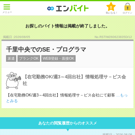
0
メニュー
気になる！
ログイン
お探しのバイト情報は掲載が終了しました。
掲載日 :2026
/
08
/
05
No.RSTIW260623835D/12
千里中央でのSE・プログラマ
派遣
ブランクOK
WEB登録・面接OK
【在宅勤務OK/週3～4回出社】情報処理サ－ビス会
社
【在宅勤務OK/週3～4回出社】情報処理サ－ビス会社にて顧客
...もっ
とみる
あなたの閲覧履歴からのオススメ
掲載日：2026.08.08