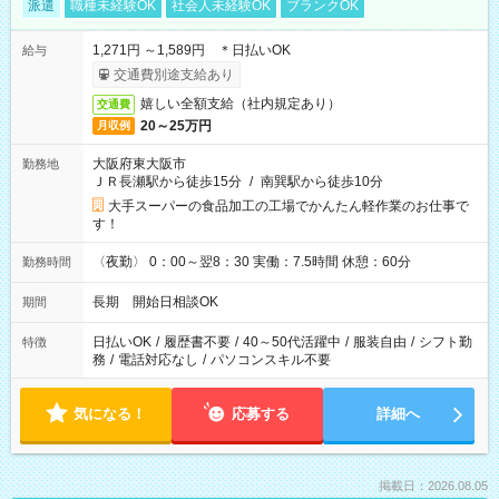
派遣
職種未経験OK
社会人未経験OK
ブランクOK
1,271円 ～1,589円 ＊日払いOK
給与
交通費別途支給あり
嬉しい全額支給（社内規定あり）
交通費
20～25万円
月収例
大阪府東大阪市
勤務地
ＪＲ長瀬駅から徒歩15分
/
南巽駅から徒歩10分
大手スーパーの食品加工の工場でかんたん軽作業のお仕事で
す！
〈夜勤〉 0：00～翌8：30 実働：7.5時間 休憩：60分
勤務時間
長期 開始日相談OK
期間
日払いOK
/
履歴書不要
/
40～50代活躍中
/
服装自由
/
シフト勤
特徴
務
/
電話対応なし
/
パソコンスキル不要
気になる！
応募する
詳細へ
掲載日：2026.08.05