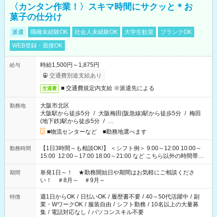
〈カンタン作業！〉スキマ時間にサクッと＊お
菓子の仕分け
派遣
職種未経験OK
社会人未経験OK
大学生歓迎
ブランクOK
WEB登録・面接OK
時給1,500円～1,875円
給与
交通費別途支給あり
■ 交通費規定内支給 ※派遣先による
交通費
大阪市北区
勤務地
大阪駅から徒歩5分
/
大阪梅田(阪急線)駅から徒歩5分
/
梅田
(地下鉄)駅から徒歩5分
/
…
■物流センターなど ■勤務地選べます
【1日3時間～も相談OK!】 ＜シフト例＞ 9:00～12:00 10:00～
勤務時間
15:00 12:00～17:00 18:00～21:00 など こちら以外の時間帯も
お気軽にご相談ください！
単発1日～！ ★勤務開始日や期間はお気軽にご相談くださ
期間
い！ ＃8月～ ＃9月～
週1日からOK
/
日払いOK
/
履歴書不要
/
40～50代活躍中
/
副
特徴
業・WワークOK
/
服装自由
/
シフト勤務
/
10名以上の大量募
集
/
電話対応なし
/
パソコンスキル不要