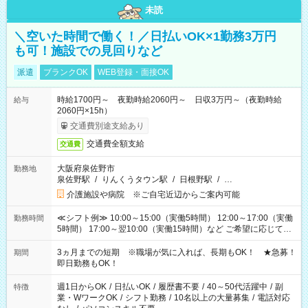
未読
＼空いた時間で働く！／日払いOK×1勤務3万円
も可！施設での見回りなど
派遣
ブランクOK
WEB登録・面接OK
時給1700円～ 夜勤時給2060円～ 日収3万円～（夜勤時給
給与
2060円×15h）
交通費別途支給あり
交通費全額支給
交通費
大阪府泉佐野市
勤務地
泉佐野駅
/
りんくうタウン駅
/
日根野駅
/
…
介護施設や病院 ※ご自宅近辺からご案内可能
≪シフト例≫ 10:00～15:00（実働5時間） 12:00～17:00（実働
勤務時間
5時間） 17:00～翌10:00（実働15時間）など ご希望に応じて、
働く時間は調整できます！ お気軽に担当へ相談ください！
3ヵ月までの短期 ※職場が気に入れば、長期もOK！ ★急募！
期間
即日勤務もOK！
週1日からOK
/
日払いOK
/
履歴書不要
/
40～50代活躍中
/
副
特徴
業・WワークOK
/
シフト勤務
/
10名以上の大量募集
/
電話対応