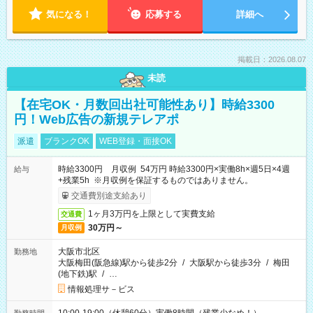
気になる！
応募する
詳細へ
掲載日：2026.08.07
未読
【在宅OK・月数回出社可能性あり】時給3300
円！Web広告の新規テレアポ
派遣
ブランクOK
WEB登録・面接OK
時給3300円 月収例 54万円 時給3300円×実働8h×週5日×4週
給与
+残業5h ※月収例を保証するものではありません。
交通費別途支給あり
1ヶ月3万円を上限として実費支給
交通費
30万円～
月収例
大阪市北区
勤務地
大阪梅田(阪急線)駅から徒歩2分
/
大阪駅から徒歩3分
/
梅田
(地下鉄)駅
/
…
情報処理サ－ビス