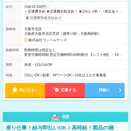
日給16,500円～
給与
＋交通費支給 ★交通費全額支給！ ★日払いOK！（規定あり） ┗
働いたその日に現金GET♪ お仕事後はコンビニATMから 日払
交通費別途支給あり
い分を引き落とせます！ 【試用期間】試用期間なし
大阪市北区
勤務地
大阪府大阪市北区芝田（最寄り駅：大阪梅田駅）
株式会社ワンベルウッズ
勤務時間は指定なし
勤務時間
変形労働時間制 想定労働時間160時間/月 【シフト例】 ・10：
00～20：00
単発・1日のみOK
期間
日払いOK / 副業・WワークOK / 10名以上の大量募集
特徴
気になる！
応募する
詳細へ
未読
座り仕事！給与即払いOK！高時給！製品の梱