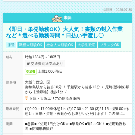
掲載日：2026.07.30
未読
《即日・単発勤務OK》大人気！書類の封入作業
など＊選べる勤務時間＊日払い手渡し〇
派遣
職種未経験OK
社会人未経験OK
大学生歓迎
ブランクOK
時給1284円～1605円
給与
交通費別途支給あり
上限1,000円/日
交通費
大阪市西淀川区
勤務地
御幣島駅から徒歩10分
/
千船駅から徒歩12分
/
尼崎(阪神線)駅
から【登録地】徒歩1分
/
…
兵庫・大阪エリアの物流倉庫内
(1)9:00～17:00※休憩1ｈ (2)17:30～21:30 (3)21:15～翌8:00※休
勤務時間
憩1ｈ 日勤・夕勤・夜勤からお選びいただけます！ ご希望に合
わせて働けるお仕事です(*^^*) 【その他選べる勤務時間】 8-17
時/9-17時/9-18時/10-18時/11-21時/18-22時/20-翌4時/21-翌5
■急募■ド短期1日だけOK☆ ■単発OK ■週1～OK！ ■短期勤務歓
期間
時/22-翌6時/0-翌8時 ご自身のご都合で選んで頂ける完全自由シ
迎 ■長期勤務歓迎
フト！