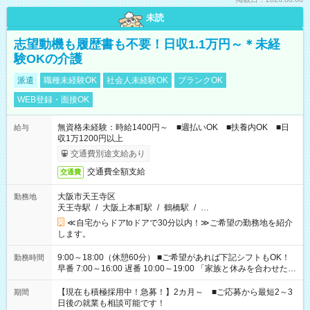
未読
志望動機も履歴書も不要！日収1.1万円～＊未経
験OKの介護
派遣
職種未経験OK
社会人未経験OK
ブランクOK
WEB登録・面接OK
無資格未経験：時給1400円～ ■週払いOK ■扶養内OK ■日
給与
収1万1200円以上
交通費別途支給あり
交通費全額支給
交通費
大阪市天王寺区
勤務地
天王寺駅
/
大阪上本町駅
/
鶴橋駅
/
…
≪自宅からドアtoドアで30分以内！≫ご希望の勤務地を紹介
します。
9:00～18:00（休憩60分） ■ご希望があれば下記シフトもOK！
勤務時間
早番 7:00～16:00 遅番 10:00～19:00 「家族と休みを合わせた
い」 「余裕を持って夕飯の準備がしたい」 「できれば残業はし
たくない」 など、ご希望を教えてくださいね。 ※Wワーク希望
【現在も積極採用中！急募！】2カ月～ ■ご応募から最短2～3
期間
の方へ 今ご覧のお仕事で希望する勤務時間と、もう1つのお仕事
日後の就業も相談可能です！