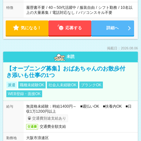
の勤務時間。 合計で週40時間を超える場合は応募できません。
履歴書不要
/
40～50代活躍中
/
服装自由
/
シフト勤務
/
10名以
特徴
上の大量募集
/
電話対応なし
/
パソコンスキル不要
気になる！
応募する
詳細へ
掲載日：2026.08.06
未読
【オープニング募集】おばあちゃんのお散歩付
き添いも仕事の1つ
派遣
職種未経験OK
社会人未経験OK
ブランクOK
WEB登録・面接OK
無資格未経験：時給1400円～ ■週払いOK ■扶養内OK ■日
給与
収1万1200円以上
交通費別途支給あり
交通費全額支給
交通費
大阪市浪速区
勤務地