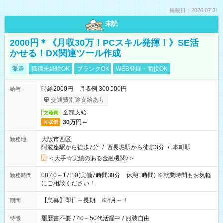
掲載日：2026.07.31
未読
2000円＊《月収30万！PCスキル発揮！》SE活
かせる！DX関連ツール作成
派遣
職種未経験OK
ブランクOK
WEB登録・面接OK
時給2000円 月収例 300,000円
給与
交通費別途支給あり
全額支給
交通費
30万円～
月収例
大阪市西区
勤務地
阿波座駅から徒歩7分
/
西長堀駅から徒歩3分
/
本町駅
＜大手☆実績のある金融機関♪＞
08:40～17:10(実働7時間30分 休憩1時間) ※就業時間もお気軽
勤務時間
にご相談ください！
【急募】即日～長期 ※8月～！
期間
履歴書不要
/
40～50代活躍中
/
服装自由
特徴