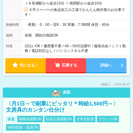
ＪＲ長瀬駅から徒歩15分
/
南巽駅から徒歩10分
大手スーパーの食品加工の工場でかんたん軽作業のお仕事で
す！
〈夜勤〉 0：00～翌8：30 実働：7.5時間 休憩：60分
勤務時間
長期 開始日相談OK
期間
日払いOK
/
履歴書不要
/
40～50代活躍中
/
服装自由
/
シフト勤
特徴
務
/
電話対応なし
/
パソコンスキル不要
気になる！
応募する
詳細へ
掲載日：2026.08.07
未読
〈月1日～で副業にピッタリ＊時給1,500円～〉
文房具のカンタン仕分け
派遣
職種未経験OK
社会人未経験OK
大学生歓迎
ブランクOK
WEB登録・面接OK