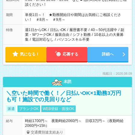
談ください！
単発1日～！ ★勤務開始日や期間はお気軽にご相談くださ
期間
い！ ＃8月～ ＃9月～
週1日からOK
/
日払いOK
/
履歴書不要
/
40～50代活躍中
/
副
特徴
業・WワークOK
/
服装自由
/
シフト勤務
/
10名以上の大量募
集
/
電話対応なし
/
パソコンスキル不要
気になる！
応募する
詳細へ
掲載日：2026.08.09
未読
＼空いた時間で働く！／日払いOK×1勤務3万円
も可！施設での見回りなど
派遣
ブランクOK
WEB登録・面接OK
時給1700円～ 夜勤時給2060円～ 日収3万円～（夜勤時給
給与
2060円×15h）
交通費別途支給あり