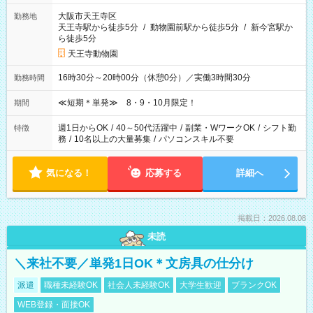
大阪市天王寺区
勤務地
天王寺駅から徒歩5分
/
動物園前駅から徒歩5分
/
新今宮駅か
ら徒歩5分
天王寺動物園
16時30分～20時00分（休憩0分）／実働3時間30分
勤務時間
≪短期＊単発≫ 8・9・10月限定！
期間
週1日からOK
/
40～50代活躍中
/
副業・WワークOK
/
シフト勤
特徴
務
/
10名以上の大量募集
/
パソコンスキル不要
気になる！
応募する
詳細へ
掲載日：2026.08.08
未読
＼来社不要／単発1日OK＊文房具の仕分け
派遣
職種未経験OK
社会人未経験OK
大学生歓迎
ブランクOK
WEB登録・面接OK