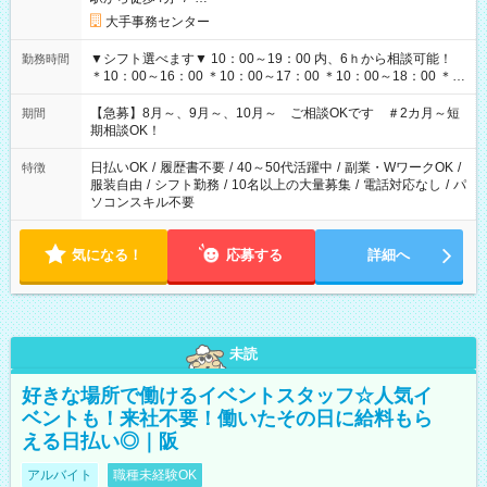
大手事務センター
▼シフト選べます▼ 10：00～19：00 内、6ｈから相談可能！
勤務時間
＊10：00～16：00 ＊10：00～17：00 ＊10：00～18：00 ＊
11：00～19：00 ＊12：00～19：00 ＊13：00～19：00
【急募】8月～、9月～、10月～ ご相談OKです ＃2カ月～短
期間
期相談OK！
日払いOK
/
履歴書不要
/
40～50代活躍中
/
副業・WワークOK
/
特徴
服装自由
/
シフト勤務
/
10名以上の大量募集
/
電話対応なし
/
パ
ソコンスキル不要
気になる！
応募する
詳細へ
未読
好きな場所で働けるイベントスタッフ☆人気イ
ベントも！来社不要！働いたその日に給料もら
える日払い◎｜阪
アルバイト
職種未経験OK