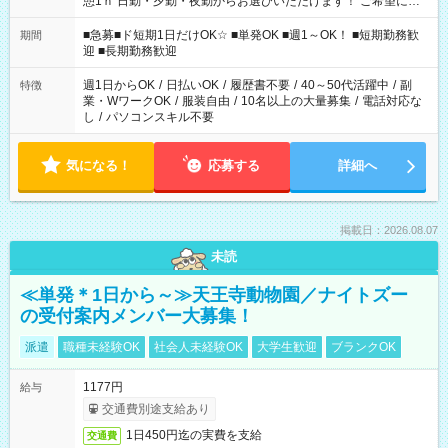
憩1ｈ 日勤・夕勤・夜勤からお選びいただけます！ ご希望に合
わせて働けるお仕事です(*^^*) 【その他選べる勤務時間】 8-17
時/9-17時/9-18時/10-18時/11-21時/18-22時/20-翌4時/21-翌5
■急募■ド短期1日だけOK☆ ■単発OK ■週1～OK！ ■短期勤務歓
期間
時/22-翌6時/0-翌8時 ご自身のご都合で選んで頂ける完全自由シ
迎 ■長期勤務歓迎
フト！
週1日からOK
/
日払いOK
/
履歴書不要
/
40～50代活躍中
/
副
特徴
業・WワークOK
/
服装自由
/
10名以上の大量募集
/
電話対応な
し
/
パソコンスキル不要
気になる！
応募する
詳細へ
掲載日：2026.08.07
未読
≪単発＊1日から～≫天王寺動物園／ナイトズー
の受付案内メンバー大募集！
派遣
職種未経験OK
社会人未経験OK
大学生歓迎
ブランクOK
1177円
給与
交通費別途支給あり
1日450円迄の実費を支給
交通費