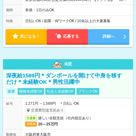
00～20：00
単発・1日のみOK
期間
日払いOK / 副業・WワークOK / 10名以上の大量募集
特徴
気になる！
応募する
詳細へ
未読
深夜給1589円＊ダンボールを開けて中身を移す
だけ＊未経験OK＊男性活躍中
派遣
職種未経験OK
社会人未経験OK
ブランクOK
1,271円 ～1,589円 ＊日払いOK
給与
交通費別途支給あり
嬉しい全額支給（社内規定あり）
交通費
20～25万円
月収例
大阪府東大阪市
勤務地