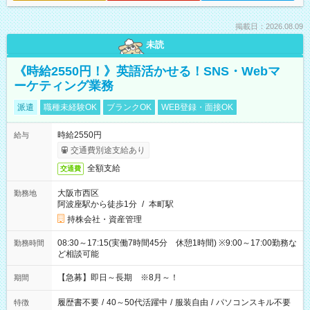
掲載日：2026.08.09
未読
《時給2550円！》英語活かせる！SNS・Webマ
ーケティング業務
派遣
職種未経験OK
ブランクOK
WEB登録・面接OK
時給2550円
給与
交通費別途支給あり
全額支給
交通費
大阪市西区
勤務地
阿波座駅から徒歩1分
/
本町駅
持株会社・資産管理
08:30～17:15(実働7時間45分 休憩1時間) ※9:00～17:00勤務な
勤務時間
ど相談可能
【急募】即日～長期 ※8月～！
期間
履歴書不要
/
40～50代活躍中
/
服装自由
/
パソコンスキル不要
特徴