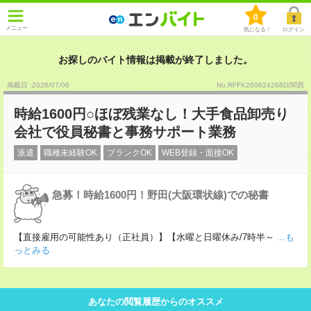
0
メニュー
気になる！
ログイン
お探しのバイト情報は掲載が終了しました。
掲載日 :2026
/
07
/
06
No.RFFK260624268D/関西
時給1600円○ほぼ残業なし！大手食品卸売り
会社で役員秘書と事務サポート業務
派遣
職種未経験OK
ブランクOK
WEB登録・面接OK
急募！時給1600円！野田(大阪環状線)での秘書
【直接雇用の可能性あり（正社員）】【水曜と日曜休み/7時半～
...も
っとみる
あなたの閲覧履歴からのオススメ