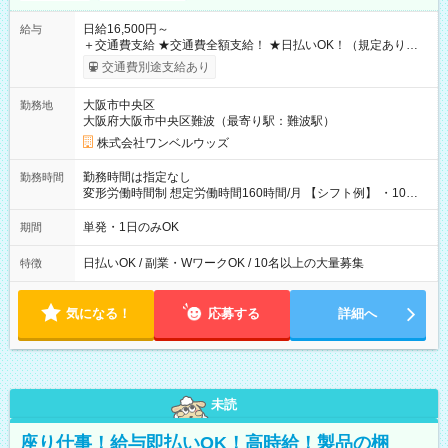
日給16,500円～
給与
＋交通費支給 ★交通費全額支給！ ★日払いOK！（規定あり） ┗
働いたその日に現金GET♪ お仕事後はコンビニATMから 日払
交通費別途支給あり
い分を引き落とせます！ 【試用期間】試用期間なし
大阪市中央区
勤務地
大阪府大阪市中央区難波（最寄り駅：難波駅）
株式会社ワンベルウッズ
勤務時間は指定なし
勤務時間
変形労働時間制 想定労働時間160時間/月 【シフト例】 ・10：
00～20：00
単発・1日のみOK
期間
日払いOK / 副業・WワークOK / 10名以上の大量募集
特徴
気になる！
応募する
詳細へ
未読
座り仕事！給与即払いOK！高時給！製品の梱