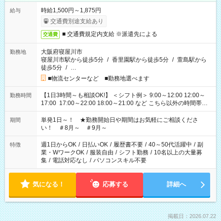
時給1,500円～1,875円
給与
交通費別途支給あり
■ 交通費規定内支給 ※派遣先による
交通費
大阪府寝屋川市
勤務地
寝屋川市駅から徒歩5分
/
香里園駅から徒歩5分
/
萱島駅から
徒歩5分
/
…
■物流センターなど ■勤務地選べます
【1日3時間～も相談OK!】 ＜シフト例＞ 9:00～12:00 12:00～
勤務時間
17:00 17:00～22:00 18:00～21:00 など こちら以外の時間帯も
お気軽にご相談ください！
単発1日～！ ★勤務開始日や期間はお気軽にご相談くださ
期間
い！ ＃8月～ ＃9月～
週1日からOK
/
日払いOK
/
履歴書不要
/
40～50代活躍中
/
副
特徴
業・WワークOK
/
服装自由
/
シフト勤務
/
10名以上の大量募
集
/
電話対応なし
/
パソコンスキル不要
気になる！
応募する
詳細へ
掲載日：2026.07.22