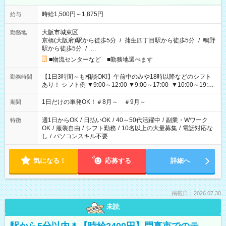
時給1,500円～1,875円
給与
大阪市城東区
勤務地
京橋(大阪府)駅から徒歩5分
/
蒲生四丁目駅から徒歩5分
/
鴫野
駅から徒歩5分
/
…
■物流センターなど ■勤務地選べます
【1日3時間～も相談OK!】午前中のみや18時以降などのシフト
勤務時間
あり！ シフト例 ▼9:00～12:00 ▼9:00～17:00 ▼10:00～19:00
▼18:00～21:00
1日だけの単発OK！＃8月～ ＃9月～
期間
週1日からOK
/
日払いOK
/
40～50代活躍中
/
副業・Wワーク
特徴
OK
/
服装自由
/
シフト勤務
/
10名以上の大量募集
/
電話対応な
し
/
パソコンスキル不要
気になる！
応募する
詳細へ
掲載日：2026.07.30
未読