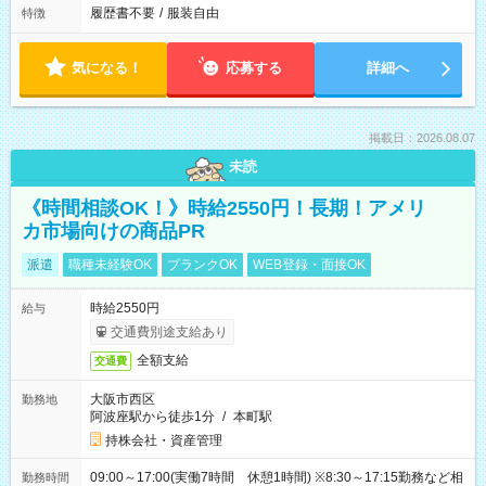
履歴書不要
/
服装自由
特徴
気になる！
応募する
詳細へ
掲載日：2026.08.07
未読
《時間相談OK！》時給2550円！長期！アメリ
カ市場向けの商品PR
派遣
職種未経験OK
ブランクOK
WEB登録・面接OK
時給2550円
給与
交通費別途支給あり
全額支給
交通費
大阪市西区
勤務地
阿波座駅から徒歩1分
/
本町駅
持株会社・資産管理
09:00～17:00(実働7時間 休憩1時間) ※8:30～17:15勤務など相
勤務時間