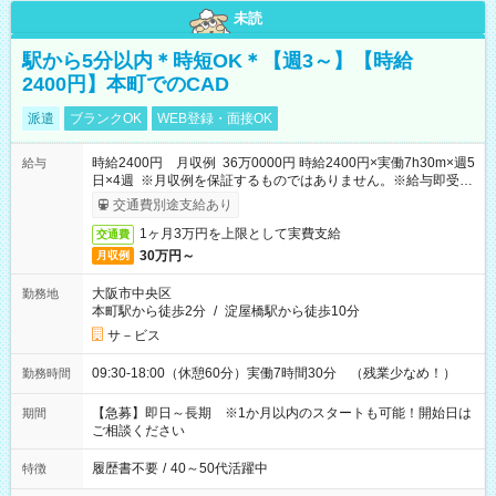
未読
駅から5分以内＊時短OK＊【週3～】【時給
2400円】本町でのCAD
派遣
ブランクOK
WEB登録・面接OK
時給2400円 月収例 36万0000円 時給2400円×実働7h30m×週5
給与
日×4週 ※月収例を保証するものではありません。※給与即受取
りサービス利用可（利用条件有）
交通費別途支給あり
1ヶ月3万円を上限として実費支給
交通費
30万円～
月収例
大阪市中央区
勤務地
本町駅から徒歩2分
/
淀屋橋駅から徒歩10分
サ－ビス
09:30-18:00（休憩60分）実働7時間30分 （残業少なめ！）
勤務時間
【急募】即日～長期 ※1か月以内のスタートも可能！開始日は
期間
ご相談ください
履歴書不要
/
40～50代活躍中
特徴