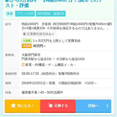
駅から5分以内＊【時給2400円】門真市でのテ
スト・評価
派遣
ブランクOK
WEB登録・面接OK
時給2400円 月収例 39万9000円 時給2400円×実働7h45m×週5
給与
日×4週+残業10h ※月収例を保証するものではありません。※給
与即受取りサービス利用可（利用条件有）
交通費別途支給あり
1ヶ月3万円を上限として実費支給
交通費
30万円～
月収例
大阪府門真市
勤務地
門真市駅から徒歩3分
/
大日駅から徒歩14分
家電・AV機器・ゲ－ム機器メ－カ－
09:00-17:30（休憩45分）実働7時間45分
勤務時間
2026年10月01日～長期 ※開始日相談OK ※10月～
期間
履歴書不要
/
40～50代活躍中
特徴
気になる！
応募する
詳細へ