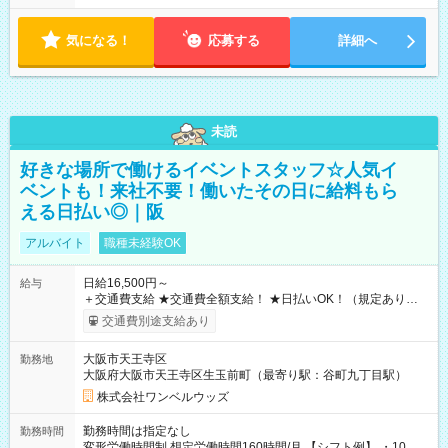
気になる！
応募する
詳細へ
未読
好きな場所で働けるイベントスタッフ☆人気イ
ベントも！来社不要！働いたその日に給料もら
える日払い◎｜阪
アルバイト
職種未経験OK
日給16,500円～
給与
＋交通費支給 ★交通費全額支給！ ★日払いOK！（規定あり） ┗
働いたその日に現金GET♪ お仕事後はコンビニATMから 日払
交通費別途支給あり
い分を引き落とせます！ 【試用期間】試用期間なし
大阪市天王寺区
勤務地
大阪府大阪市天王寺区生玉前町（最寄り駅：谷町九丁目駅）
株式会社ワンベルウッズ
勤務時間は指定なし
勤務時間
変形労働時間制 想定労働時間160時間/月 【シフト例】 ・10：