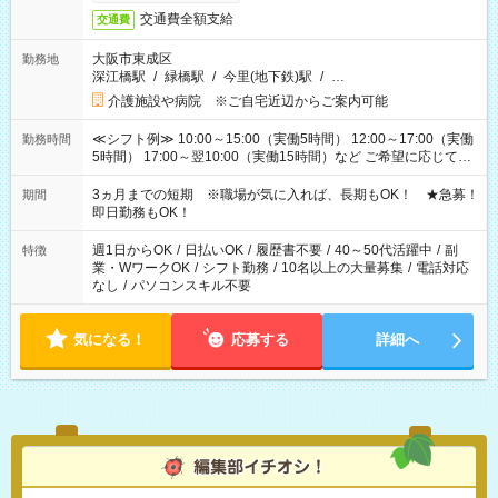
交通費全額支給
交通費
大阪市東成区
勤務地
深江橋駅
/
緑橋駅
/
今里(地下鉄)駅
/
…
介護施設や病院 ※ご自宅近辺からご案内可能
≪シフト例≫ 10:00～15:00（実働5時間） 12:00～17:00（実働
勤務時間
5時間） 17:00～翌10:00（実働15時間）など ご希望に応じて、
働く時間は調整できます！ お気軽に担当へ相談ください！
3ヵ月までの短期 ※職場が気に入れば、長期もOK！ ★急募！
期間
即日勤務もOK！
週1日からOK
/
日払いOK
/
履歴書不要
/
40～50代活躍中
/
副
特徴
業・WワークOK
/
シフト勤務
/
10名以上の大量募集
/
電話対応
なし
/
パソコンスキル不要
気になる！
応募する
詳細へ