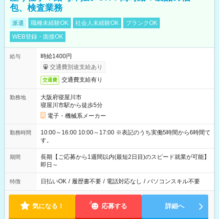
包、検査業務
派遣
職種未経験OK
社会人未経験OK
ブランクOK
WEB登録・面接OK
時給1400円
給与
交通費別途支給あり
交通費支給有り
交通費
大阪府寝屋川市
勤務地
寝屋川市駅から徒歩5分
電子・機械系メーカー
10:00～16:00 10:00～17:00 ※表記のうち実働5時間から6時間で
勤務時間
す。
長期【ご応募から1週間以内(最短2日目)のスピード就業が可能】
期間
即日～
日払いOK
/
履歴書不要
/
電話対応なし
/
パソコンスキル不要
特徴
気になる！
応募する
詳細へ