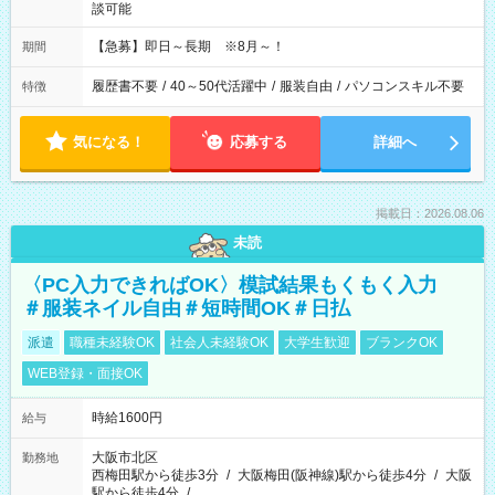
談可能
【急募】即日～長期 ※8月～！
期間
履歴書不要
/
40～50代活躍中
/
服装自由
/
パソコンスキル不要
特徴
気になる！
応募する
詳細へ
掲載日：2026.08.06
未読
〈PC入力できればOK〉模試結果もくもく入力
＃服装ネイル自由＃短時間OK＃日払
派遣
職種未経験OK
社会人未経験OK
大学生歓迎
ブランクOK
WEB登録・面接OK
時給1600円
給与
大阪市北区
勤務地
西梅田駅から徒歩3分
/
大阪梅田(阪神線)駅から徒歩4分
/
大阪
駅から徒歩4分
/
…