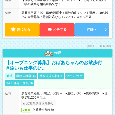
【現在も積極採用中！急募！】2カ月～ ■ご応募から最短2～3
期間
の方へ 今ご覧のお仕事で希望する勤務時間と、もう1つのお仕事
日後の就業も相談可能です！
の勤務時間。 合計で週40時間を超える場合は応募できません。
履歴書不要
/
40～50代活躍中
/
服装自由
/
シフト勤務
/
10名以
特徴
上の大量募集
/
電話対応なし
/
パソコンスキル不要
気になる！
応募する
詳細へ
掲載日：2026.08.09
未読
【オープニング募集】おばあちゃんのお散歩付
き添いも仕事の1つ
派遣
職種未経験OK
社会人未経験OK
ブランクOK
WEB登録・面接OK
無資格未経験：時給1400円～ ■週払いOK ■扶養内OK ■日
給与
収1万1200円以上
交通費別途支給あり
交通費全額支給
交通費