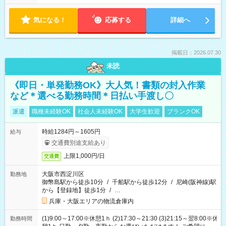
気になる！
応募する
詳細へ
掲載日：2026.07.30
未読
《即日・単発勤務OK》大人気！書類の封入作業
など＊選べる勤務時間＊日払い手渡し〇
派遣
職種未経験OK
社会人未経験OK
大学生歓迎
ブランクOK
時給1284円～1605円
給与
交通費別途支給あり
上限1,000円/日
交通費
大阪市西淀川区
勤務地
御幣島駅から徒歩10分
/
千船駅から徒歩12分
/
尼崎(阪神線)駅
から【登録地】徒歩1分
/
…
兵庫・大阪エリアの物流倉庫内
(1)9:00～17:00※休憩1ｈ (2)17:30～21:30 (3)21:15～翌8:00※休
勤務時間