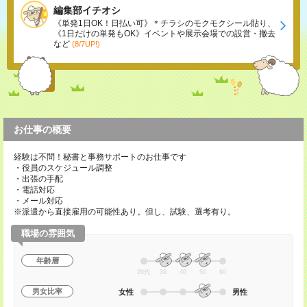
編集部イチオシ
《単発1日OK！日払い可》＊チラシのモクモクシール貼り、
《1日だけの単発もOK》イベントや展示会場での設営・撤去
など
(8/7UP!)
お仕事の概要
経験は不問！秘書と事務サポートのお仕事です
・役員のスケジュール調整
・出張の手配
・電話対応
・メール対応
※派遣から直接雇用の可能性あり。但し、試験、選考有り。
職場の雰囲気
年齢層
20代
30
40
50
60
男女比率
女性
男性