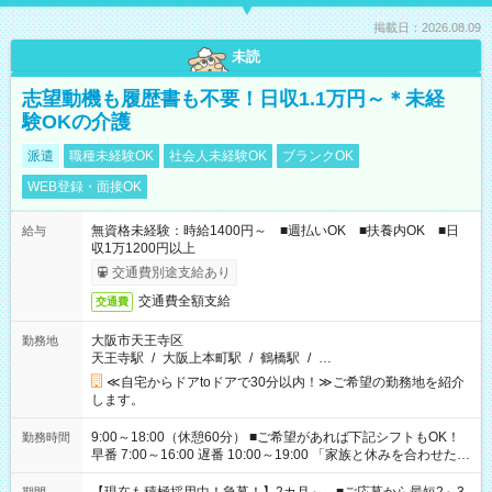
掲載日：2026.08.09
未読
志望動機も履歴書も不要！日収1.1万円～＊未経
験OKの介護
派遣
職種未経験OK
社会人未経験OK
ブランクOK
WEB登録・面接OK
無資格未経験：時給1400円～ ■週払いOK ■扶養内OK ■日
給与
収1万1200円以上
交通費別途支給あり
交通費全額支給
交通費
大阪市天王寺区
勤務地
天王寺駅
/
大阪上本町駅
/
鶴橋駅
/
…
≪自宅からドアtoドアで30分以内！≫ご希望の勤務地を紹介
します。
9:00～18:00（休憩60分） ■ご希望があれば下記シフトもOK！
勤務時間
早番 7:00～16:00 遅番 10:00～19:00 「家族と休みを合わせた
い」 「余裕を持って夕飯の準備がしたい」 「できれば残業はし
たくない」 など、ご希望を教えてくださいね。 ※Wワーク希望