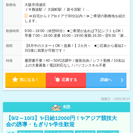
大阪市浪速区
勤務地
ＪＲ難波駅
/
大国町駅
/
新今宮駅
/
…
≪自宅からドアtoドアで30分以内！≫ご希望の勤務地を紹介
します。
9:00～18:00（休憩60分） ■ご希望があれば下記シフトもOK！
勤務時間
早番 7:00～16:00 遅番 10:00～19:00 夜勤 16:30～翌9:30 「家族
と休みを合わせたい」 「余裕を持って夕飯の準備がしたい」
「できれば残業はしたくない」 など、ご希望を教えてください
【8月中のスタートOK！急募！】2カ月～ ■ご応募から最短2～
期間
ね。 ※Wワーク希望の方へ 今ご覧のお仕事で希望する勤務時間
3日後に就業が可能です！
と、もう1つのお仕事の勤務時間。 合計で週40時間を超える場
合は応募できません。
履歴書不要
/
40～50代活躍中
/
服装自由
/
シフト勤務
/
10名以
特徴
上の大量募集
/
電話対応なし
/
パソコンスキル不要
気になる！
応募する
詳細へ
掲載日：2026.08.07
未読
【9/2～10/3】✨日給12000円！✨アジア競技大
会の誘導・もぎり✨学生歓迎