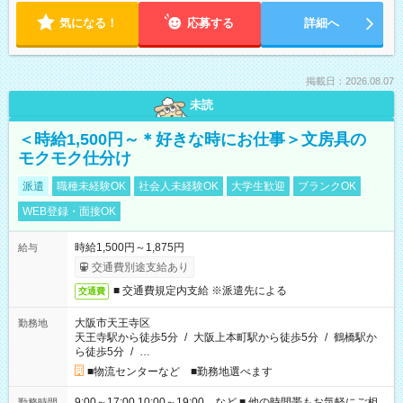
気になる！
応募する
詳細へ
掲載日：2026.08.07
未読
＜時給1,500円～＊好きな時にお仕事＞文房具の
モクモク仕分け
派遣
職種未経験OK
社会人未経験OK
大学生歓迎
ブランクOK
WEB登録・面接OK
時給1,500円～1,875円
給与
交通費別途支給あり
■ 交通費規定内支給 ※派遣先による
交通費
大阪市天王寺区
勤務地
天王寺駅から徒歩5分
/
大阪上本町駅から徒歩5分
/
鶴橋駅か
ら徒歩5分
/
…
■物流センターなど ■勤務地選べます
9:00～17:00 10:00～19:00 など ■ 他の時間帯もお気軽にご相
勤務時間