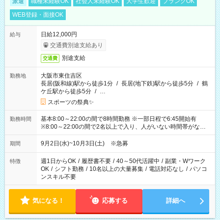
派遣
職種未経験OK
社会人未経験OK
大学生歓迎
ブランクOK
WEB登録・面接OK
日給12,000円
給与
交通費別途支給あり
別途支給
交通費
大阪市東住吉区
勤務地
長居(阪和線)駅から徒歩1分
/
長居(地下鉄)駅から徒歩5分
/
鶴
ケ丘駅から徒歩5分
/
…
スポーツの祭典✨
基本8:00～22:00の間で8時間勤務 ※一部日程で6:45開始有
勤務時間
※8:00～22:00の間で2名以上で入り、人がいない時間帯がない
ように相方と時間を分け合うイメージです
9月2日(水)~10月3日(土) ※急募
期間
週1日からOK
/
履歴書不要
/
40～50代活躍中
/
副業・Wワーク
特徴
OK
/
シフト勤務
/
10名以上の大量募集
/
電話対応なし
/
パソコ
ンスキル不要
気になる！
応募する
詳細へ