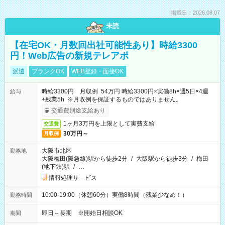
掲載日：2026.08.07
未読
【在宅OK・月数回出社可能性あり】時給3300
円！Web広告の新規テレアポ
派遣
ブランクOK
WEB登録・面接OK
時給3300円 月収例 54万円 時給3300円×実働8h×週5日×4週
給与
+残業5h ※月収例を保証するものではありません。
交通費別途支給あり
1ヶ月3万円を上限として実費支給
交通費
30万円～
月収例
大阪市北区
勤務地
大阪梅田(阪急線)駅から徒歩2分
/
大阪駅から徒歩3分
/
梅田
(地下鉄)駅
/
…
情報処理サ－ビス
10:00-19:00（休憩60分）実働8時間（残業少なめ！）
勤務時間
即日～長期 ※開始日相談OK
期間