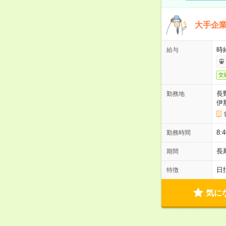
大手企
時給
給与
交
長
勤務地
伊
8:
勤務時間
長
期間
日
特徴
気に