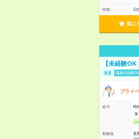
日
特徴
気に
【未経験OK
派遣
職種未経験O
プライベ
時給
給与
交
長
勤務地