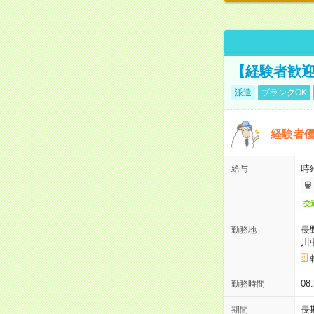
【経験者歓迎
派遣
ブランクOK
経験者優
時給
給与
交
長
勤務地
川
08
勤務時間
長
期間