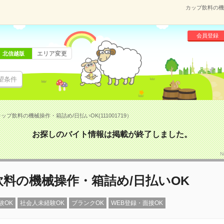
カップ飲料の機械
会員登録
エリア変更
北信越版
望条件
ップ飲料の機械操作・箱詰め/日払いOK(111001719）
お探しのバイト情報は掲載が終了しました。
N
料の機械操作・箱詰め/日払いOK
験OK
社会人未経験OK
ブランクOK
WEB登録・面接OK