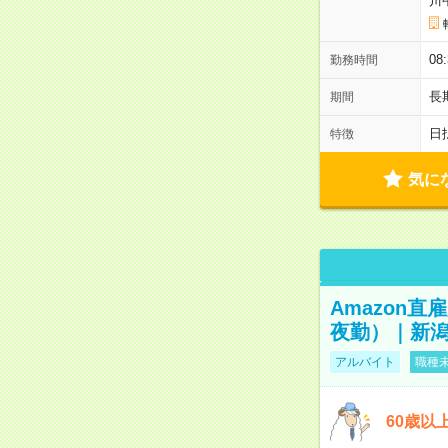
川
08
勤務時間
長
期間
日
特徴
気に
Amazon
夜勤）｜新潟
アルバイト
職種未
60歳以