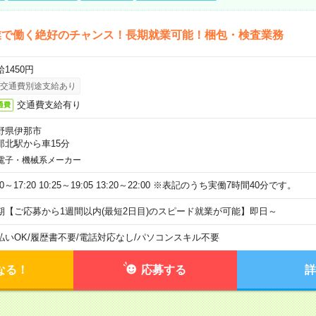
業で働く絶好のチャンス！長期就業可能！梱包・検査業務
1450円
交通費別途支給あり
交通費支給有り
通費
野県伊那市
那北駅から車15分
電子・機械系メーカー
40～17:20 10:25～19:05 13:20～22:00 ※表記のうち実働7時間40分です。
期【ご応募から1週間以内(最短2日目)のスピード就業が可能】即日～
払いOK
/
履歴書不要
/
電話対応なし
/
パソコンスキル不要
なる！
応募する
詳