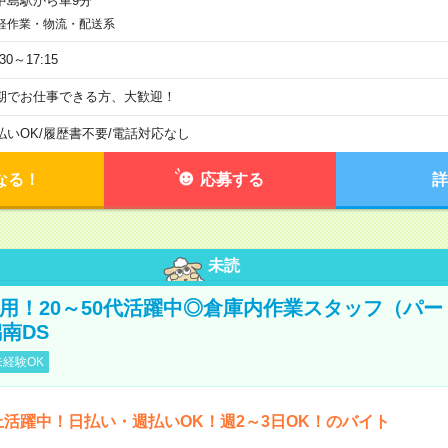
中島駅から車9分
軽作業・物流・配送系
:30～17:15
期でお仕事できる方、大歓迎！
払いOK
/
履歴書不要
/
電話対応なし
なる！
応募する
詳
未読
直雇用！20～50代活躍中◎倉庫内作業スタッフ（パー
南DS
経験OK
上活躍中！日払い・週払いOK！週2～3日OK！のバイト