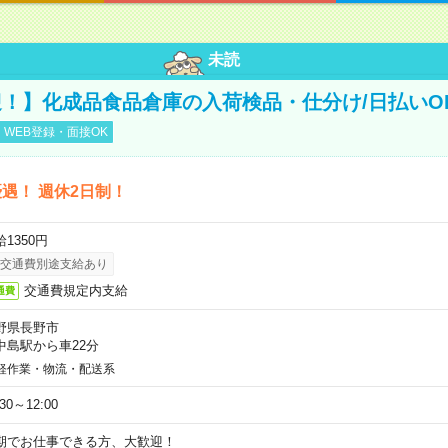
未読
！】化成品食品倉庫の入荷検品・仕分け/日払いO
WEB登録・面接OK
遇！ 週休2日制！
1350円
交通費別途支給あり
交通費規定内支給
通費
野県長野市
中島駅から車22分
軽作業・物流・配送系
:30～12:00
期でお仕事できる方、大歓迎！