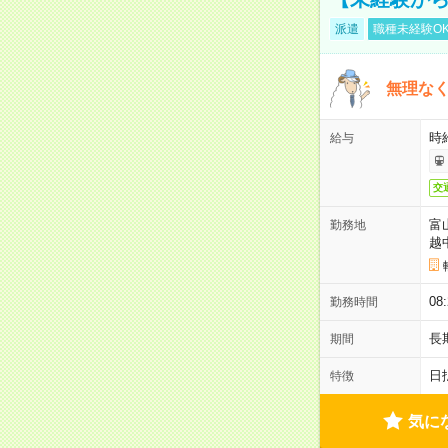
派遣
職種未経験O
無理なく
時給
給与
交
富
勤務地
越
08
勤務時間
長
期間
日
特徴
気に