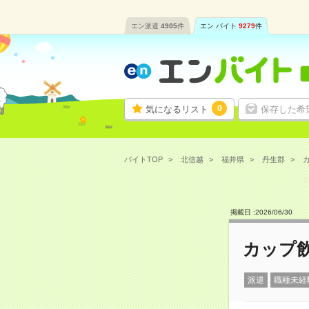
エン派遣
4905
件
エン バイト
9279
件
0
気になるリスト
保存した希
バイトTOP
北信越
福井県
丹生郡
カ
掲載日 :
2026
/
06
/
30
カップ飲
派遣
職種未経