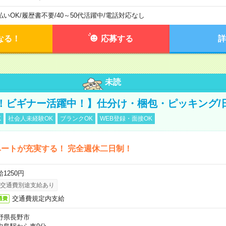
払いOK
/
履歴書不要
/
40～50代活躍中
/
電話対応なし
なる！
応募する
詳
未読
！ビギナー活躍中！】仕分け・梱包・ピッキング/
K
社会人未経験OK
ブランクOK
WEB登録・面接OK
ートが充実する！ 完全週休二日制！
1250円
交通費別途支給あり
交通費規定内支給
通費
野県長野市