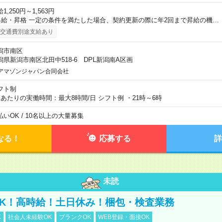
1,250円～1,563円
昇給・昇格 一定の条件を満たした場合、契約更新の際に年2回まで昇給の機…
交通費別途支給あり
潟市南区
潟県新潟市南区北田中518-6 DPL新潟南A区画
アマゾンジャパン合同会社
フト制
日あたりの実働時間：最大8時間/日 シフト例 ・21時～6時
払いOK / 10名以上の大量募集
なる！
応募する
詳
未読
K！高時給！土日休み！梱包・検査業務
K
社会人未経験OK
ブランクOK
WEB登録・面接OK