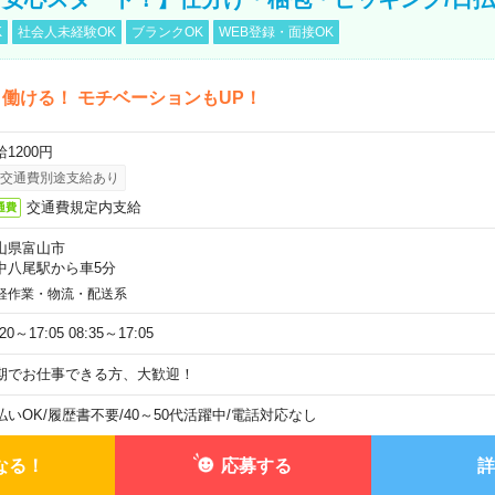
K
社会人未経験OK
ブランクOK
WEB登録・面接OK
働ける！ モチベーションもUP！
1200円
交通費別途支給あり
交通費規定内支給
通費
山県富山市
中八尾駅から車5分
軽作業・物流・配送系
:20～17:05 08:35～17:05
期でお仕事できる方、大歓迎！
払いOK
/
履歴書不要
/
40～50代活躍中
/
電話対応なし
なる！
応募する
詳