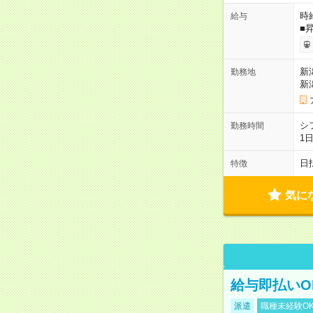
時給
給与
■
新
勤務地
新
シ
勤務時間
1
日
特徴
気に
給与即払いO
派遣
職種未経験O