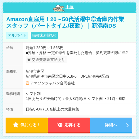
未読
Amazon直雇用！20～50代活躍中◎倉庫内作業
スタッフ（パートタイム/夜勤）｜新潟南DS
アルバイト
職種未経験OK
時給1,250円～1,563円
給与
■昇給・昇格 一定の条件を満たした場合、契約更新の際に年2回
まで昇給の機会があります。 ■正社員登用制度あり ※月末締/翌
交通費別途支給あり
月25日支払い ※時間外手当、別途支給 ※深夜割増賃金 (22:00～
翌5:00までは時給が25%UPします) ☆給与前払い制度有！
新潟市南区
勤務地
☆Amazon直雇用で安定して働けます！ 【試用期間】試用期間
新潟県新潟市南区北田中518-6 DPL新潟南A区画
あり 試用期間の長さ：1週間 雇用形態、給与は本採用時と同じ
です。
アマゾンジャパン合同会社
シフト制
勤務時間
1日あたりの実働時間：最大8時間/日 シフト例 ・21時～6時
日払いOK / 10名以上の大量募集
特徴
気になる！
応募する
詳細へ