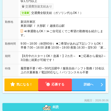
収1万円以上
交通費別途支給あり
交通費全額支給（ガソリン代もOK！）
交通費
新潟市東区
勤務地
東新潟駅
/
大形駅
/
越後石山駅
≪車通勤もOK！≫ご自宅近くでご希望の勤務地を紹介しま
す。
9:00～18:00（休憩60分） ■ご希望があれば下記シフトもOK！
勤務時間
早番 7:00～16:00 遅番 10:00～19:00 夜勤 16:30～翌9:30 「家族
と休みを合わせたい」 「余裕を持って夕飯の準備がしたい」
「できれば残業はしたくない」 など、ご希望を教えてください
【8月中のスタートOK！急募！】2カ月～ ■ご応募から最短2～
期間
ね。 ※Wワーク希望の方へ 今ご覧のお仕事で希望する勤務時間
3日後に就業が可能です！
と、もう1つのお仕事の勤務時間。 合計で週40時間を超える場
合は応募できません。
履歴書不要
/
40～50代活躍中
/
服装自由
/
シフト勤務
/
10名以
特徴
上の大量募集
/
電話対応なし
/
パソコンスキル不要
気になる！
応募する
詳細へ
掲載日：2026.08.06
未読