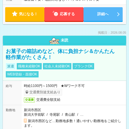
気になる！
応募する
詳細へ
掲載日：2026.08.05
未読
お菓子の箱詰めなど、体に負担ナシ＆かんたん
軽作業がたくさん！
派遣
職種未経験OK
社会人未経験OK
ブランクOK
WEB登録・面接OK
時給1100円～1500円 ★Wワーク不可
給与
交通費別途支給あり
交通費全額支給
交通費
新潟市西区
勤務地
新潟大学前駅
/
寺尾駅
/
青山駅
/
…
新潟市西区など…勤務地多数！通いやすい勤務地をご紹介し
ます。