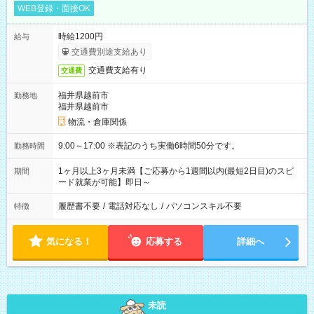
WEB登録・面接OK
時給1200円
給与
交通費別途支給あり
交通費支給有り
交通費
福井県越前市
勤務地
福井県越前市
物流・倉庫関係
9:00～17:00 ※表記のうち実働6時間50分です。
勤務時間
1ヶ月以上3ヶ月未満【ご応募から1週間以内(最短2日目)のスピ
期間
ード就業が可能】即日～
履歴書不要
/
電話対応なし
/
パソコンスキル不要
特徴
気になる！
応募する
詳細へ
未読