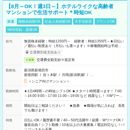
【8月～OK！週3日～】ホテルライクな高齢者
マンションで生活サポート＊時短OK
派遣
職種未経験OK
社会人未経験OK
大学生歓迎
ブランクOK
WEB登録・面接OK
無資格未経験：時給1250円～ 経験者：時給1350円～★日払い
給与
／週払い制度あり（月払いも選べます）※稼働開始時は手続き完
了次第のお支払いとなります。
交通費別途支給あり
交通費全額支給※規定有
交通費
新潟県新発田市
勤務地
新発田駅
/
佐々木駅
/
月岡(新潟県)駅
/
…
＜シニア向けマンション＞
★1日4時間～の時短シフトOK ★スタート時間選べます！ 7:00
勤務時間
～16:00 9:00～17:00 11:00～19:00 など 残業なし！ ※Wワーク
の場合、他のお仕事と合わせ週40時間超の就業はご案内できま
せん ※法令に基づき、週20時間以上勤務は社会保険への加入対
開始日はご相談ください！ ★急募 ★職場が気に入れば、長期
期間
象となります ※労働者派遣法（日雇い派遣の原則禁止）によ
でも働けます！
り、短時間・短期間の就業はご案内が難しい場合があります
日払いOK
/
履歴書不要
/
40～50代活躍中
/
副業・WワークOK
/
特徴
服装自由
/
シフト勤務
/
10名以上の大量募集
/
電話対応なし
/
パ
ソコンスキル不要