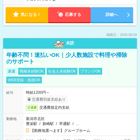
気になる！
応募する
詳細へ
掲載日：2026.08.09
未読
年齢不問！速払いOK｜少人数施設で料理や掃除
のサポート
派遣
職種未経験OK
社会人未経験OK
ブランクOK
WEB登録・面接OK
時給1200円～
給与
交通費別途支給あり
交通費規定内支給
交通費
新潟市北区
勤務地
豊栄駅
/
新崎駅
/
早通駅
/
…
【勤務地選べます】グループホーム