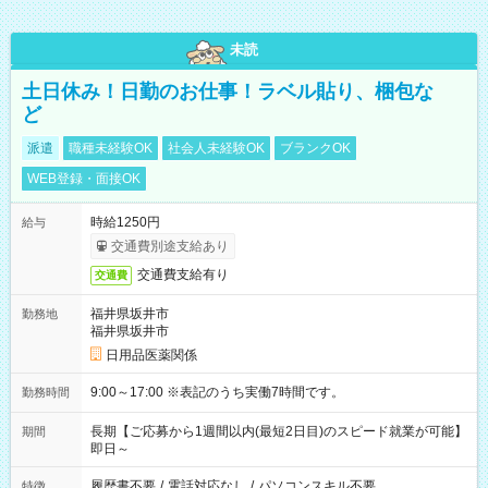
未読
土日休み！日勤のお仕事！ラベル貼り、梱包な
ど
派遣
職種未経験OK
社会人未経験OK
ブランクOK
WEB登録・面接OK
時給1250円
給与
交通費別途支給あり
交通費支給有り
交通費
福井県坂井市
勤務地
福井県坂井市
日用品医薬関係
9:00～17:00 ※表記のうち実働7時間です。
勤務時間
長期【ご応募から1週間以内(最短2日目)のスピード就業が可能】
期間
即日～
履歴書不要
/
電話対応なし
/
パソコンスキル不要
特徴