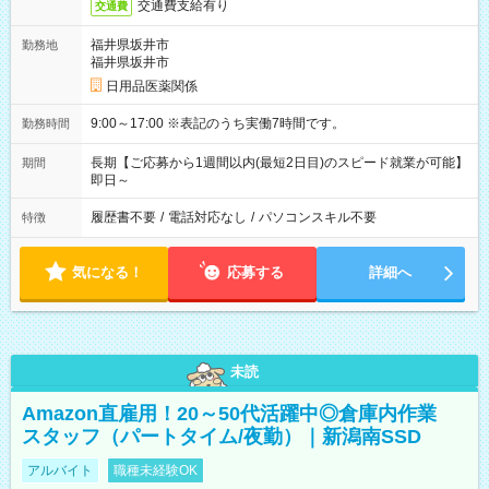
交通費支給有り
交通費
福井県坂井市
勤務地
福井県坂井市
日用品医薬関係
9:00～17:00 ※表記のうち実働7時間です。
勤務時間
長期【ご応募から1週間以内(最短2日目)のスピード就業が可能】
期間
即日～
履歴書不要
/
電話対応なし
/
パソコンスキル不要
特徴
気になる！
応募する
詳細へ
未読
Amazon直雇用！20～50代活躍中◎倉庫内作業
スタッフ（パートタイム/夜勤）｜新潟南SSD
アルバイト
職種未経験OK