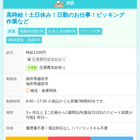
未読
高時給！土日休み！日勤のお仕事！ピッキング
作業など
派遣
職種未経験OK
社会人未経験OK
ブランクOK
WEB登録・面接OK
時給1200円
給与
交通費別途支給あり
交通費支給有り
交通費
福井県越前市
勤務地
福井県越前市
物流・倉庫関係
8:40～17:30 ※表記のうち実働7時間40分です。
勤務時間
3ヶ月以上【ご応募から1週間以内(最短2日目)のスピード就業が
期間
可能】即日～
履歴書不要
/
電話対応なし
/
パソコンスキル不要
特徴