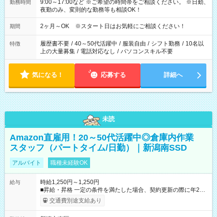
9:00～17:00など ※ご希望の時間帯をご相談ください。 ※日勤、
勤務時間
夜勤のみ、変則的な勤務等も相談OK！
2ヶ月～OK ※スタート日はお気軽にご相談ください！
期間
履歴書不要
/
40～50代活躍中
/
服装自由
/
シフト勤務
/
10名以
特徴
上の大量募集
/
電話対応なし
/
パソコンスキル不要
気になる！
応募する
詳細へ
未読
Amazon直雇用！20～50代活躍中◎倉庫内作業
スタッフ（パートタイム/日勤）｜新潟南SSD
アルバイト
職種未経験OK
時給1,250円～1,250円
給与
■昇給・昇格 一定の条件を満たした場合、契約更新の際に年2回
まで昇給の機会があります。 ■正社員登用制度あり ※月末締/翌
交通費別途支給あり
月25日支払い ※時間外手当、別途支給 ※深夜割増賃金 (22:00～
翌5:00までは時給が25%UPします) ☆給与前払い制度有！