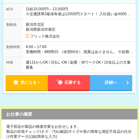
日給10,000円～13,500円
給与
※交通誘導2級保有者は12000円スタート！ 入社祝い金4000円
【試用期間】試用期間なし
新潟市北区
勤務地
新潟県新潟市東区
フリック株式会社
8:00～17:00
勤務時間
実働時間：8時間/日 （休憩60分） 残業はありません。 ※短期の
募集は行っておりません。予めご了承くださいませ。
週1日からOK / 日払いOK / 副業・WワークOK / 10名以上の大量
特徴
募集
気になる！
応募する
詳細へ
お仕事の概要
電子部品や製品の検査作業をお任せします。
製品の目視チェック(キズ・汚れ確認)サイズや形の簡単な測定不良品の仕分
け作業データ記録(簡単な入力)