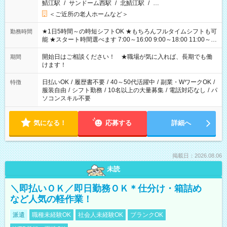
鯖江駅
/
サンドーム西駅
/
北鯖江駅
/
…
＜ご近所の老人ホームなど＞
★1日5時間～の時短シフトOK ★もちろんフルタイムシフトも可
勤務時間
能 ★スタート時間選べます 7:00～16:00 9:00～18:00 11:00～
20:00 など 残業なし！ ※Wワークの場合、他のお仕事と合わせ
週40時間超の就業はご案内できません ※法令に基づき、週20時
開始日はご相談ください！ ★職場が気に入れば、長期でも働
期間
間以上勤務は社会保険への加入対象となります ※労働者派遣法
けます！
（日雇い派遣の原則禁止）により、短時間・短期間の就業はご
案内が難しい場合があります
日払いOK
/
履歴書不要
/
40～50代活躍中
/
副業・WワークOK
/
特徴
服装自由
/
シフト勤務
/
10名以上の大量募集
/
電話対応なし
/
パ
ソコンスキル不要
気になる！
応募する
詳細へ
掲載日：2026.08.06
未読
＼即払いＯＫ／即日勤務ＯＫ＊仕分け・箱詰め
など人気の軽作業！
派遣
職種未経験OK
社会人未経験OK
ブランクOK