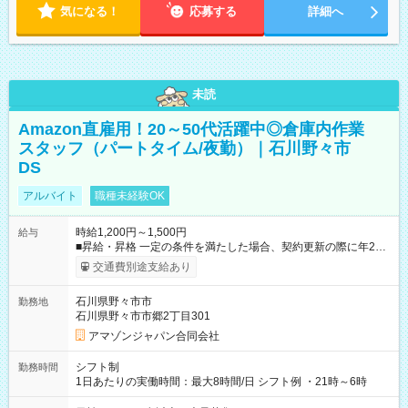
気になる！
応募する
詳細へ
未読
Amazon直雇用！20～50代活躍中◎倉庫内作業
スタッフ（パートタイム/夜勤）｜石川野々市
DS
アルバイト
職種未経験OK
時給1,200円～1,500円
給与
■昇給・昇格 一定の条件を満たした場合、契約更新の際に年2回
まで昇給の機会があります。 ■正社員登用制度あり ※月末締/翌
交通費別途支給あり
月25日支払い ※時間外手当、別途支給 ※深夜割増賃金 (22:00～
翌5:00までは時給が25%UPします) ☆給与前払い制度有！
石川県野々市市
勤務地
☆Amazon直雇用で安定して働けます！ 【試用期間】試用期間
石川県野々市市郷2丁目301
あり 試用期間の長さ：1週間 雇用形態、給与は本採用時と同じ
です。
アマゾンジャパン合同会社
シフト制
勤務時間
1日あたりの実働時間：最大8時間/日 シフト例 ・21時～6時