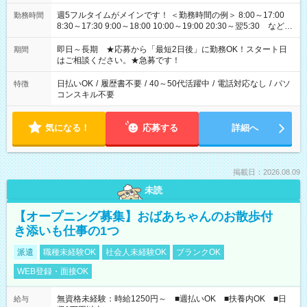
週5フルタイムがメインです！ ＜勤務時間の例＞ 8:00～17:00
勤務時間
8:30～17:30 9:00～18:00 10:00～19:00 20:30～翌5:30 など ★
その他にも勤務時間多数！ 日勤のみ、残業なし、交替制など
ご希望を教えてください！
即日～長期 ★応募から「最短2日後」に勤務OK！スタート日
期間
はご相談ください。★急募です！
日払いOK
/
履歴書不要
/
40～50代活躍中
/
電話対応なし
/
パソ
特徴
コンスキル不要
気になる！
応募する
詳細へ
掲載日：2026.08.09
未読
【オープニング募集】おばあちゃんのお散歩付
き添いも仕事の1つ
派遣
職種未経験OK
社会人未経験OK
ブランクOK
WEB登録・面接OK
無資格未経験：時給1250円～ ■週払いOK ■扶養内OK ■日
給与