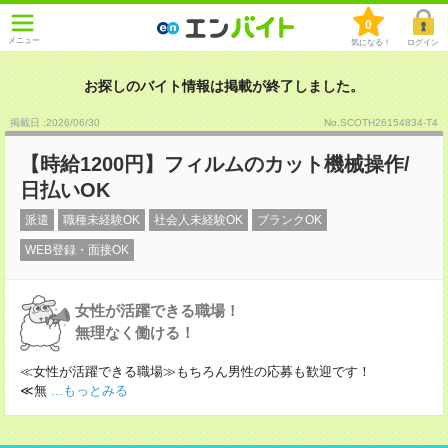
0
メニュー
気になる！
ログイン
お探しのバイト情報は掲載が終了しました。
掲載日 :2026
/
06
/
30
No.SCOTH26154834-T4
【時給1200円】フィルムのカット機械操作/
日払いOK
派遣
職種未経験OK
社会人未経験OK
ブランクOK
WEB登録・面接OK
女性が活躍できる職場！
無理なく働ける！
≪女性が活躍できる職場≫もちろん男性の応募も歓迎です！
≪無
...もっとみる