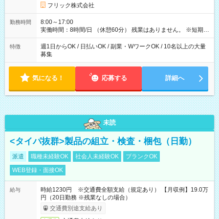
フリック株式会社
8:00～17:00
勤務時間
実働時間：8時間/日 （休憩60分） 残業はありません。 ※短期の
募集は行っておりません。予めご了承くださいませ。
週1日からOK / 日払いOK / 副業・WワークOK / 10名以上の大量
特徴
募集
気になる！
応募する
詳細へ
未読
<タイパ抜群>製品の組立・検査・梱包（日勤）
派遣
職種未経験OK
社会人未経験OK
ブランクOK
WEB登録・面接OK
時給1230円 ※交通費全額支給（規定あり） 【月収例】19.0万
給与
円（20日勤務 ※残業なしの場合）
交通費別途支給あり