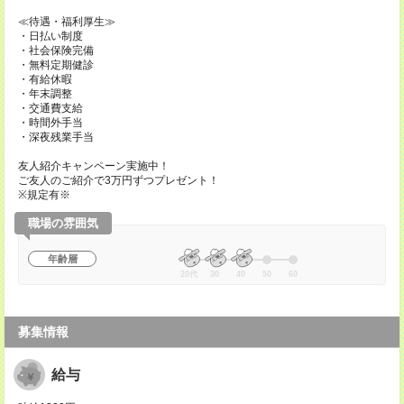
≪待遇・福利厚生≫
・日払い制度
・社会保険完備
・無料定期健診
・有給休暇
・年末調整
・交通費支給
・時間外手当
・深夜残業手当
友人紹介キャンペーン実施中！
ご友人のご紹介で3万円ずつプレゼント！
※規定有※
職場の雰囲気
年齢層
20代
30
40
50
60
募集情報
給与