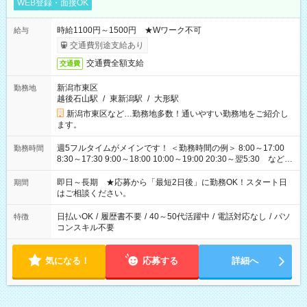
WEB登録・面接OK
時給1100円～1500円 ★Wワーク不可
給与
交通費別途支給あり
交通費全額支給
交通費
新潟市東区
勤務地
越後石山駅
/
東新潟駅
/
大形駅
新潟市東区など…勤務地多数！通いやすい勤務地をご紹介し
ます。
週5フルタイムがメインです！ ＜勤務時間の例＞ 8:00～17:00
勤務時間
8:30～17:30 9:00～18:00 10:00～19:00 20:30～翌5:30 など ★
その他にも勤務時間多数！ 日勤のみ、残業なし、交替制など
ご希望を教えてください！
即日～長期 ★応募から「最短2日後」に勤務OK！スタート日
期間
はご相談ください。
日払いOK
/
履歴書不要
/
40～50代活躍中
/
電話対応なし
/
パソ
特徴
コンスキル不要
気になる！
応募する
詳細へ