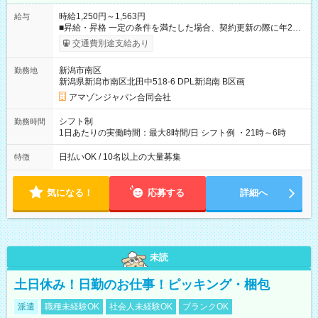
時給1,250円～1,563円
給与
■昇給・昇格 一定の条件を満たした場合、契約更新の際に年2回
まで昇給の機会があります。 ■正社員登用制度あり ※月末締/翌
交通費別途支給あり
月25日支払い ※時間外手当、別途支給 ※深夜割増賃金 (22:00～
翌5:00までは時給が25%UPします) ☆給与前払い制度有！
新潟市南区
勤務地
☆Amazon直雇用で安定して働けます！ 【試用期間】試用期間
新潟県新潟市南区北田中518-6 DPL新潟南 B区画
あり 試用期間の長さ：1週間 雇用形態、給与は本採用時と同じ
です。
アマゾンジャパン合同会社
シフト制
勤務時間
1日あたりの実働時間：最大8時間/日 シフト例 ・21時～6時
日払いOK / 10名以上の大量募集
特徴
気になる！
応募する
詳細へ
未読
土日休み！日勤のお仕事！ピッキング・梱包
派遣
職種未経験OK
社会人未経験OK
ブランクOK