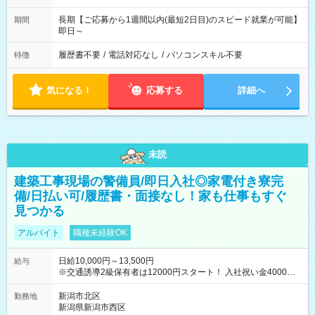
長期【ご応募から1週間以内(最短2日目)のスピード就業が可能】
期間
即日～
履歴書不要
/
電話対応なし
/
パソコンスキル不要
特徴
気になる！
応募する
詳細へ
未読
建築工事現場の警備員/即日入社◎家電付き寮完
備/日払い可/履歴書・面接なし！家も仕事もすぐ
見つかる
アルバイト
職種未経験OK
日給10,000円～13,500円
給与
※交通誘導2級保有者は12000円スタート！ 入社祝い金4000円
【試用期間】試用期間なし
新潟市北区
勤務地
新潟県新潟市西区