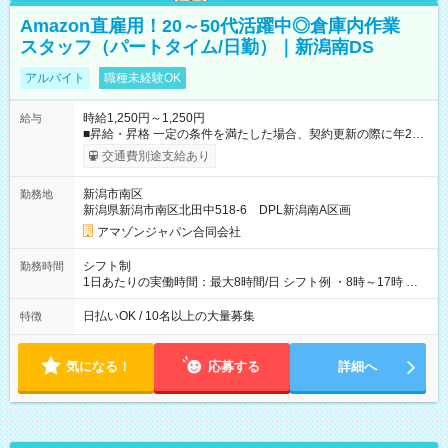
Amazon直雇用！20～50代活躍中◎倉庫内作業
スタッフ（パートタイム/日勤）｜新潟南DS
アルバイト
職種未経験OK
時給1,250円～1,250円
給与
■昇給・昇格 一定の条件を満たした場合、契約更新の際に年2回
まで昇給の機会があります。 ■正社員登用制度あり ※月末締/翌
交通費別途支給あり
月25日支払い ※時間外手当、別途支給 ※深夜割増賃金 (22:00～
翌5:00までは時給が25%UPします) ☆給与前払い制度有！
新潟市南区
勤務地
☆Amazon直雇用で安定して働けます！ 【試用期間】試用期間
新潟県新潟市南区北田中518-6 DPL新潟南A区画
あり 試用期間の長さ：1週間 雇用形態、給与は本採用時と同じ
です。
アマゾンジャパン合同会社
シフト制
勤務時間
1日あたりの実働時間：最大8時間/日 シフト例 ・8時～17時 ・
12時～21時
日払いOK / 10名以上の大量募集
特徴
気になる！
応募する
詳細へ