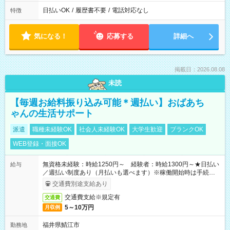
日払いOK
/
履歴書不要
/
電話対応なし
特徴
気になる！
応募する
詳細へ
掲載日：2026.08.08
未読
【毎週お給料振り込み可能＊週払い】おばあち
ゃんの生活サポート
派遣
職種未経験OK
社会人未経験OK
大学生歓迎
ブランクOK
WEB登録・面接OK
無資格未経験：時給1250円～ 経験者：時給1300円～★日払い
給与
／週払い制度あり（月払いも選べます）※稼働開始時は手続き完
了次第のお支払いとなります。
交通費別途支給あり
交通費支給※規定有
交通費
5～10万円
月収例
福井県鯖江市
勤務地