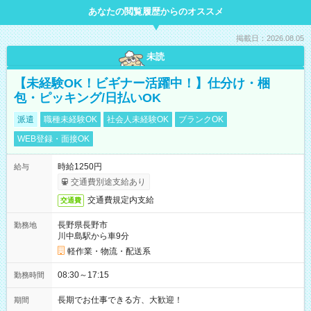
あなたの閲覧履歴からのオススメ
掲載日：2026.08.05
未読
【未経験OK！ビギナー活躍中！】仕分け・梱
包・ピッキング/日払いOK
派遣
職種未経験OK
社会人未経験OK
ブランクOK
WEB登録・面接OK
時給1250円
給与
交通費別途支給あり
交通費規定内支給
交通費
長野県長野市
勤務地
川中島駅から車9分
軽作業・物流・配送系
08:30～17:15
勤務時間
長期でお仕事できる方、大歓迎！
期間