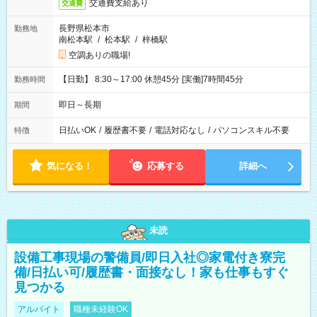
交通費支給あり
交通費
長野県松本市
勤務地
南松本駅
/
松本駅
/
梓橋駅
空調ありの職場!
【日勤】 8:30～17:00 休憩45分 [実働]7時間45分
勤務時間
即日～長期
期間
日払いOK
/
履歴書不要
/
電話対応なし
/
パソコンスキル不要
特徴
気になる！
応募する
詳細へ
未読
設備工事現場の警備員/即日入社◎家電付き寮完
備/日払い可/履歴書・面接なし！家も仕事もすぐ
見つかる
アルバイト
職種未経験OK