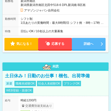
新潟市南区
勤務地
☆Amazon直雇用で安定して働けます！ 【試用期間】試用期間
新潟県新潟市南区北田中518-6 DPL新潟南 B区画
あり 試用期間の長さ：1週間 雇用形態、給与は本採用時と同じ
です。
アマゾンジャパン合同会社
シフト制
勤務時間
1日あたりの実働時間：最大8時間/日 シフト例 ・8時～17時 ・
12時～21時
日払いOK / 10名以上の大量募集
特徴
気になる！
応募する
詳細へ
未読
土日休み！日勤のお仕事！梱包、出荷準備
派遣
職種未経験OK
社会人未経験OK
ブランクOK
WEB登録・面接OK
時給1200円
給与
交通費別途支給あり