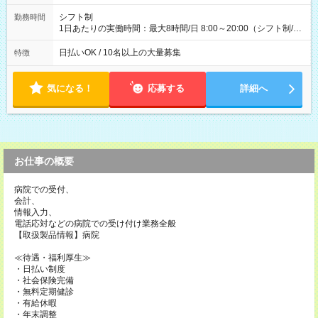
配達×25日勤務(月休み) 【試用期間】試用期間なし
シフト制
勤務時間
1日あたりの実働時間：最大8時間/日 8:00～20:00（シフト制/実
働8時間） ※週5日勤務（場所次第では週4も有り） ※配達状況
によって時間外での勤務可能性有り ※案件により多少の前後あ
日払いOK / 10名以上の大量募集
特徴
り ※配達が完了次第、帰社OKです
気になる！
応募する
詳細へ
お仕事の概要
病院での受付、
会計、
情報入力、
電話応対などの病院での受け付け業務全般
【取扱製品情報】病院
≪待遇・福利厚生≫
・日払い制度
・社会保険完備
・無料定期健診
・有給休暇
・年末調整