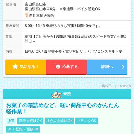
富山県富山市
勤務地
富山県富山市車6分 ※車通勤・バイク通勤OK
自動車輸送関係
8:00～16:45 ※表記のうち実働7時間40分です。
勤務時間
長期【ご応募から1週間以内(最短2日目)のスピード就業が可能】
期間
即日～
日払いOK
/
履歴書不要
/
電話対応なし
/
パソコンスキル不要
特徴
気になる！
応募する
詳細へ
掲載日：2026.08.09
未読
お菓子の箱詰めなど、軽い商品中心のかんたん
軽作業！
派遣
職種未経験OK
社会人未経験OK
ブランクOK
WEB登録・面接OK