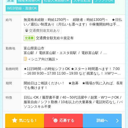
派遣
職種未経験OK
社会人未経験OK
大学生歓迎
ブランクOK
WEB登録・面接OK
無資格未経験：時給1250円～ 経験者：時給1300円～ ★日払
給与
い／週払い制度あり（月払いも選べます）※稼働開始時は手続き
完了次第のお支払いとなります。
交通費別途支給あり
交通費全額支給※規定有
交通費
富山県富山市
勤務地
富山駅
/
電鉄富山駅・エスタ前駅
/
電鉄富山駅
/
…
＜シニア向け施設＞
★1日5時間～の時短シフトOK ★スタート時間選べます！ 7:00
勤務時間
～16:00 9:00～17:00 11:00～19:00 など 残業なし！ ※Wワーク
の場合、他のお仕事と合わせ週40時間超の就業はご案内できま
せん ※法令に基づき、週20時間以上勤務は社会保険への加入対
開始日はご相談ください！ ★急募 ★職場が気に入れば、長期
期間
象となります ※労働者派遣法（日雇い派遣の原則禁止）によ
でも働けます！
り、短時間・短期間の就業はご案内が難しい場合があります
日払いOK
/
履歴書不要
/
40～50代活躍中
/
副業・WワークOK
/
特徴
服装自由
/
シフト勤務
/
10名以上の大量募集
/
電話対応なし
/
パ
ソコンスキル不要
気になる！
応募する
詳細へ