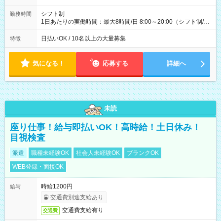
(日休み) ■月収80万円(43歳男性/墨田区在住)※元営業 1日200個
配達×25日勤務(月休み) 【試用期間】試用期間なし
シフト制
勤務時間
1日あたりの実働時間：最大8時間/日 8:00～20:00（シフト制/実
働8時間） ※週5日勤務（場所次第では週4も有り） ※配達状況
によって時間外での勤務可能性有り ※案件により多少の前後あ
日払いOK / 10名以上の大量募集
特徴
り ※配達が完了次第、帰社OKです
気になる！
応募する
詳細へ
未読
座り仕事！給与即払いOK！高時給！土日休み！
目視検査
派遣
職種未経験OK
社会人未経験OK
ブランクOK
WEB登録・面接OK
時給1200円
給与
交通費別途支給あり
交通費支給有り
交通費