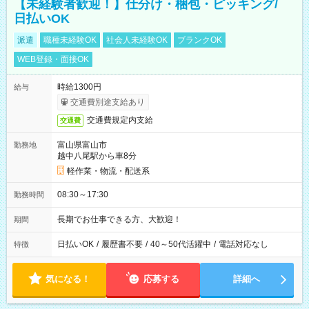
【未経験者歓迎！】仕分け・梱包・ピッキング/
日払いOK
派遣
職種未経験OK
社会人未経験OK
ブランクOK
WEB登録・面接OK
時給1300円
給与
交通費別途支給あり
交通費規定内支給
交通費
富山県富山市
勤務地
越中八尾駅から車8分
軽作業・物流・配送系
08:30～17:30
勤務時間
長期でお仕事できる方、大歓迎！
期間
日払いOK
/
履歴書不要
/
40～50代活躍中
/
電話対応なし
特徴
気になる！
応募する
詳細へ