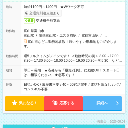
時給1100円～1400円 ★Wワーク不可
給与
交通費別途支給あり
交通費全額支給
交通費
富山県富山市
勤務地
富山駅
/
電鉄富山駅・エスタ前駅
/
電鉄富山駅
/
…
富山市など…勤務地多数！通いやすい勤務地をご紹介しま
す。
週5フルタイムがメインです！ ＜勤務時間の例＞ 8:00～17:00
勤務時間
8:30～17:30 9:00～18:00 10:00～19:00 20:30～翌5:30 など ★
その他にも勤務時間多数！ 日勤のみ、残業なし、交替制など
ご希望を教えてください！
即日～長期 ★応募から「最短2日後」に勤務OK！スタート日
期間
はご相談ください。★急募です！
日払いOK
/
履歴書不要
/
40～50代活躍中
/
電話対応なし
/
パソ
特徴
コンスキル不要
気になる！
応募する
詳細へ
掲載日：2026.08.09