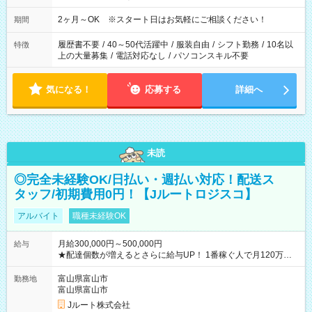
2ヶ月～OK ※スタート日はお気軽にご相談ください！
期間
履歴書不要
/
40～50代活躍中
/
服装自由
/
シフト勤務
/
10名以
特徴
上の大量募集
/
電話対応なし
/
パソコンスキル不要
気になる！
応募する
詳細へ
未読
◎完全未経験OK/日払い・週払い対応！配送ス
タッフ/初期費用0円！【Jルートロジスコ】
アルバイト
職種未経験OK
月給300,000円～500,000円
給与
★配達個数が増えるとさらに給与UP！ 1番稼ぐ人で月120万ほ
ど！ ・主要都市エリア 月収55万円／週5日稼働 月収65万~112
万円／週6日稼働 ・地方郊外エリア 月収40万円／週5日稼働 月
富山県富山市
勤務地
収40万円~50万円／週6日稼働 ＜モデルイメージ＞ ■月収50万
富山県富山市
円 (27歳男性/江東区在住)※元建築関係 1日150個配達×25日勤務
Jルート株式会社
(日休み) ■月収80万円(43歳男性/墨田区在住)※元営業 1日200個