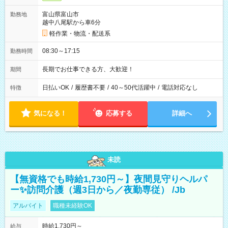
富山県富山市
勤務地
越中八尾駅から車6分
軽作業・物流・配送系
08:30～17:15
勤務時間
長期でお仕事できる方、大歓迎！
期間
日払いOK
/
履歴書不要
/
40～50代活躍中
/
電話対応なし
特徴
気になる！
応募する
詳細へ
未読
【無資格でも時給1,730円～】夜間見守りヘルパ
ー✨訪問介護（週3日から／夜勤専従） /Jb
アルバイト
職種未経験OK
時給1,730円～
給与