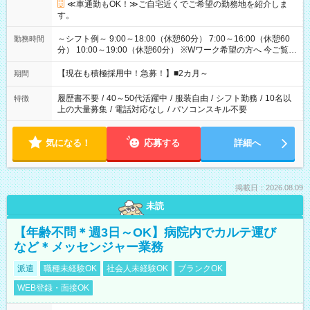
≪車通勤もOK！≫ご自宅近くでご希望の勤務地を紹介しま
す。
～シフト例～ 9:00～18:00（休憩60分） 7:00～16:00（休憩60
勤務時間
分） 10:00～19:00（休憩60分） ※Wワーク希望の方へ 今ご覧の
お仕事で希望する勤務時間と、もう1つのお仕事の勤務時間の合
計が 週40時間を超えなければOKです。
【現在も積極採用中！急募！】■2カ月～
期間
履歴書不要
/
40～50代活躍中
/
服装自由
/
シフト勤務
/
10名以
特徴
上の大量募集
/
電話対応なし
/
パソコンスキル不要
気になる！
応募する
詳細へ
掲載日：2026.08.09
未読
【年齢不問＊週3日～OK】病院内でカルテ運び
など＊メッセンジャー業務
派遣
職種未経験OK
社会人未経験OK
ブランクOK
WEB登録・面接OK