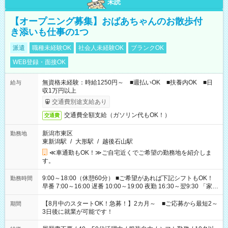
未読
【オープニング募集】おばあちゃんのお散歩付
き添いも仕事の1つ
派遣
職種未経験OK
社会人未経験OK
ブランクOK
WEB登録・面接OK
無資格未経験：時給1250円～ ■週払いOK ■扶養内OK ■日
給与
収1万円以上
交通費別途支給あり
交通費全額支給（ガソリン代もOK！）
交通費
新潟市東区
勤務地
東新潟駅
/
大形駅
/
越後石山駅
≪車通勤もOK！≫ご自宅近くでご希望の勤務地を紹介しま
す。
9:00～18:00（休憩60分） ■ご希望があれば下記シフトもOK！
勤務時間
早番 7:00～16:00 遅番 10:00～19:00 夜勤 16:30～翌9:30 「家族
と休みを合わせたい」 「余裕を持って夕飯の準備がしたい」
「できれば残業はしたくない」 など、ご希望を教えてください
【8月中のスタートOK！急募！】2カ月～ ■ご応募から最短2～
期間
ね。 ※Wワーク希望の方へ 今ご覧のお仕事で希望する勤務時間
3日後に就業が可能です！
と、もう1つのお仕事の勤務時間。 合計で週40時間を超える場
合は応募できません。