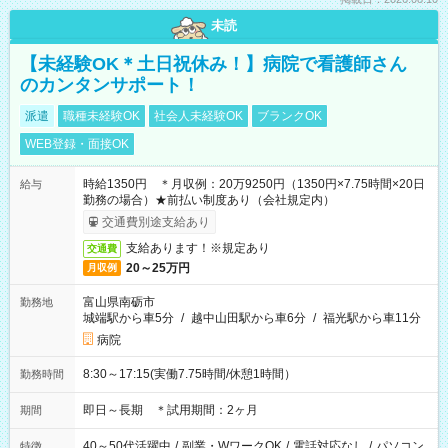
未読
【未経験OK＊土日祝休み！】病院で看護師さん
のカンタンサポート！
派遣
職種未経験OK
社会人未経験OK
ブランクOK
WEB登録・面接OK
時給1350円 ＊月収例：20万9250円（1350円×7.75時間×20日
給与
勤務の場合）★前払い制度あり（会社規定内）
交通費別途支給あり
支給あります！※規定あり
交通費
20～25万円
月収例
富山県南砺市
勤務地
城端駅から車5分
/
越中山田駅から車6分
/
福光駅から車11分
病院
8:30～17:15(実働7.75時間/休憩1時間）
勤務時間
即日～長期 ＊試用期間：2ヶ月
期間
40～50代活躍中
/
副業・WワークOK
/
電話対応なし
/
パソコン
特徴