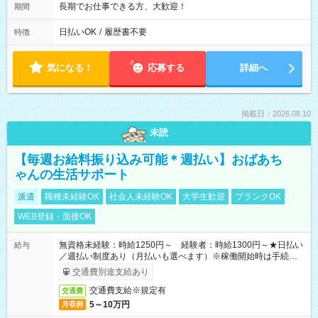
長期でお仕事できる方、大歓迎！
期間
日払いOK
/
履歴書不要
特徴
気になる！
応募する
詳細へ
掲載日：2026.08.10
未読
【毎週お給料振り込み可能＊週払い】おばあち
ゃんの生活サポート
派遣
職種未経験OK
社会人未経験OK
大学生歓迎
ブランクOK
WEB登録・面接OK
無資格未経験：時給1250円～ 経験者：時給1300円～★日払い
給与
／週払い制度あり（月払いも選べます）※稼働開始時は手続き完
了次第のお支払いとなります。
交通費別途支給あり
交通費支給※規定有
交通費
5～10万円
月収例