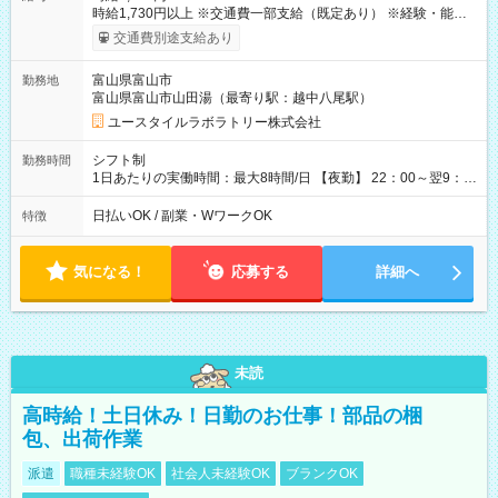
時給1,730円以上 ※交通費一部支給（既定あり） ※経験・能力を
考慮して決定します 【収入例】 週1回勤務の場合：1,730円×8時
交通費別途支給あり
間×4回=5万5,360円 週3回勤務の場合：1,730円×8時間×12回
=16万6,080円 【試用期間】試用期間あり 試用期間の長さ：2ヶ
富山県富山市
勤務地
月 ※ 雇用形態と給与に、本採用時と異なる部分があります。 雇
富山県富山市山田湯（最寄り駅：越中八尾駅）
用形態：本採用時と同じです。 給与：時給 1,500円以上
ユースタイルラボラトリー株式会社
シフト制
勤務時間
1日あたりの実働時間：最大8時間/日 【夜勤】 22：00～翌9：
00 ※週3日～OK ／ 夜勤専従 ＊＊ 勤務時間例 ＊＊ ■22時か
ら翌7時 ■23時から翌8時 ■24時から翌9時 など ※上記の時間
日払いOK / 副業・WワークOK
特徴
内で8時間勤務（休憩1時間）ご利用者様により、時間は異なり
ます。 ※曜日固定（毎週同じ曜日での勤務となります）
気になる！
応募する
詳細へ
未読
高時給！土日休み！日勤のお仕事！部品の梱
包、出荷作業
派遣
職種未経験OK
社会人未経験OK
ブランクOK