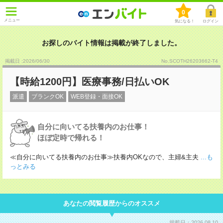
0
メニュー
気になる！
ログイン
お探しのバイト情報は掲載が終了しました。
掲載日 :2026
/
06
/
30
No.SCOTH26203662-T4
【時給1200円】医療事務/日払いOK
派遣
ブランクOK
WEB登録・面接OK
自分に向いてる扶養内のお仕事！
ほぼ定時で帰れる！
≪自分に向いてる扶養内のお仕事≫扶養内OKなので、主婦&主夫
...も
っとみる
あなたの閲覧履歴からのオススメ
掲載日：2026.08.10