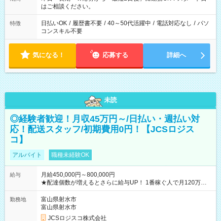
はご相談ください。
日払いOK
/
履歴書不要
/
40～50代活躍中
/
電話対応なし
/
パソ
特徴
コンスキル不要
気になる！
応募する
詳細へ
未読
◎経験者歓迎！月収45万円～/日払い・週払い対
応！配送スタッフ/初期費用0円！【JCSロジス
コ】
アルバイト
職種未経験OK
月給450,000円～800,000円
給与
★配達個数が増えるとさらに給与UP！ 1番稼ぐ人で月120万ほ
ど！ ・主要都市エリア 月収55万円／週5日稼働 月収65万~112
万円／週6日稼働 ・地方郊外エリア 月収40万円／週5日稼働 月
富山県射水市
勤務地
収40万円~50万円／週6日稼働 ＜モデルイメージ＞ ■月収50万
富山県射水市
円 (27歳男性/江東区在住)※元建築関係 1日150個配達×25日勤務
JCSロジスコ株式会社