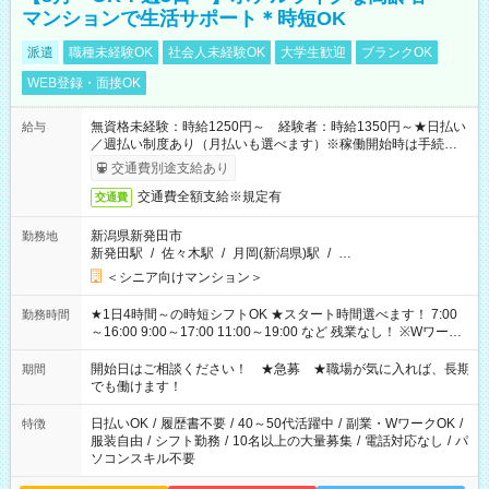
マンションで生活サポート＊時短OK
派遣
職種未経験OK
社会人未経験OK
大学生歓迎
ブランクOK
WEB登録・面接OK
無資格未経験：時給1250円～ 経験者：時給1350円～★日払い
給与
／週払い制度あり（月払いも選べます）※稼働開始時は手続き完
了次第のお支払いとなります。
交通費別途支給あり
交通費全額支給※規定有
交通費
新潟県新発田市
勤務地
新発田駅
/
佐々木駅
/
月岡(新潟県)駅
/
…
＜シニア向けマンション＞
★1日4時間～の時短シフトOK ★スタート時間選べます！ 7:00
勤務時間
～16:00 9:00～17:00 11:00～19:00 など 残業なし！ ※Wワーク
の場合、他のお仕事と合わせ週40時間超の就業はご案内できま
せん ※法令に基づき、週20時間以上勤務は社会保険への加入対
開始日はご相談ください！ ★急募 ★職場が気に入れば、長期
期間
象となります ※労働者派遣法（日雇い派遣の原則禁止）によ
でも働けます！
り、短時間・短期間の就業はご案内が難しい場合があります
日払いOK
/
履歴書不要
/
40～50代活躍中
/
副業・WワークOK
/
特徴
服装自由
/
シフト勤務
/
10名以上の大量募集
/
電話対応なし
/
パ
ソコンスキル不要