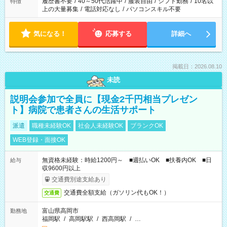
履歴書不要
/
40～50代活躍中
/
服装自由
/
シフト勤務
/
10名以
特徴
上の大量募集
/
電話対応なし
/
パソコンスキル不要
気になる！
応募する
詳細へ
掲載日：2026.08.10
未読
説明会参加で全員に【現金2千円相当プレゼン
ト】病院で患者さんの生活サポート
派遣
職種未経験OK
社会人未経験OK
ブランクOK
WEB登録・面接OK
無資格未経験：時給1200円～ ■週払いOK ■扶養内OK ■日
給与
収9600円以上
交通費別途支給あり
交通費全額支給（ガソリン代もOK！）
交通費
富山県高岡市
勤務地
福岡駅
/
高岡駅駅
/
西高岡駅
/
…