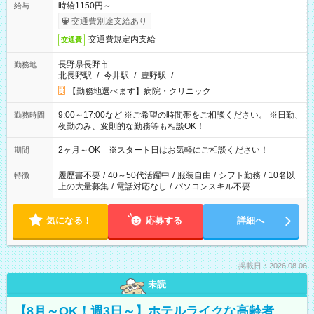
時給1150円～
給与
交通費別途支給あり
交通費規定内支給
交通費
長野県長野市
勤務地
北長野駅
/
今井駅
/
豊野駅
/
…
【勤務地選べます】病院・クリニック
9:00～17:00など ※ご希望の時間帯をご相談ください。 ※日勤、
勤務時間
夜勤のみ、変則的な勤務等も相談OK！
2ヶ月～OK ※スタート日はお気軽にご相談ください！
期間
履歴書不要
/
40～50代活躍中
/
服装自由
/
シフト勤務
/
10名以
特徴
上の大量募集
/
電話対応なし
/
パソコンスキル不要
気になる！
応募する
詳細へ
掲載日：2026.08.06
未読
【8月～OK！週3日～】ホテルライクな高齢者