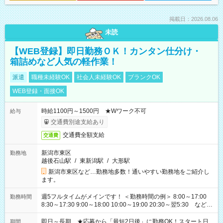
掲載日：2026.08.06
未読
【WEB登録】即日勤務ＯＫ！カンタン仕分け・
箱詰めなど人気の軽作業！
派遣
職種未経験OK
社会人未経験OK
ブランクOK
WEB登録・面接OK
時給1100円～1500円 ★Wワーク不可
給与
交通費別途支給あり
交通費全額支給
交通費
新潟市東区
勤務地
越後石山駅
/
東新潟駅
/
大形駅
新潟市東区など…勤務地多数！通いやすい勤務地をご紹介し
ます。
週5フルタイムがメインです！ ＜勤務時間の例＞ 8:00～17:00
勤務時間
8:30～17:30 9:00～18:00 10:00～19:00 20:30～翌5:30 など ★
その他にも勤務時間多数！ 日勤のみ、残業なし、交替制など
ご希望を教えてください！
即日～長期 ★応募から「最短2日後」に勤務OK！スタート日
期間