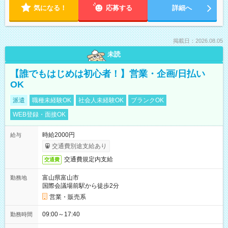
気になる！
応募する
詳細へ
掲載日：2026.08.05
未読
【誰でもはじめは初心者！】営業・企画/日払い
OK
派遣
職種未経験OK
社会人未経験OK
ブランクOK
WEB登録・面接OK
時給2000円
給与
交通費別途支給あり
交通費規定内支給
交通費
富山県富山市
勤務地
国際会議場前駅から徒歩2分
営業・販売系
09:00～17:40
勤務時間