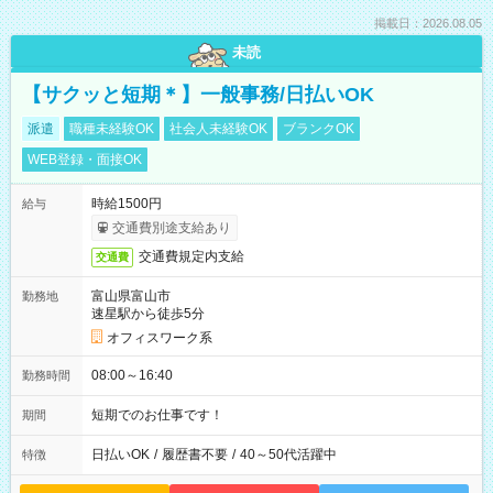
掲載日：2026.08.05
未読
【サクッと短期＊】一般事務/日払いOK
派遣
職種未経験OK
社会人未経験OK
ブランクOK
WEB登録・面接OK
時給1500円
給与
交通費別途支給あり
交通費規定内支給
交通費
富山県富山市
勤務地
速星駅から徒歩5分
オフィスワーク系
08:00～16:40
勤務時間
短期でのお仕事です！
期間
日払いOK
/
履歴書不要
/
40～50代活躍中
特徴