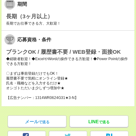
期間
長期（3ヶ月以上）
長期でお仕事できる方、大歓迎！
応募資格・条件
ブランクOK / 履歴書不要 / WEB登録・面接OK
◆経験者歓迎！◆ExcelやWordの操作できる方歓迎！◆Power Pointの操作
できる方歓迎！
〇まずは事前登録だけでもOK！
履歴書不要で気軽にオンライン登録★
氏名・職種などを入力するだけ★
オシゴトただいま少しずつ増加中★
【広告ナンバー：1314WR0624G31★3-N】
メール
LINE
で送る
で送る