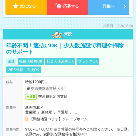
気になる！
応募する
詳細へ
掲載日：2026.08.09
未読
年齢不問！速払いOK｜少人数施設で料理や掃除
のサポート
派遣
職種未経験OK
社会人未経験OK
ブランクOK
WEB登録・面接OK
時給1200円～
給与
交通費別途支給あり
交通費規定内支給
交通費
新潟市北区
勤務地
豊栄駅
/
新崎駅
/
早通駅
/
…
【勤務地選べます】グループホーム
9:00～17:00など ※ご希望の時間帯をご相談ください。 ※日勤、
勤務時間
夜勤のみ、変則的な勤務等も相談OK！