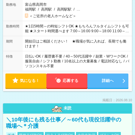
富山県高岡市
勤務地
福岡駅
/
高岡駅
/
高岡駅駅
/
…
＜ご近所の老人ホームなど＞
★1日5時間～の時短シフトOK ★もちろんフルタイムシフトも可
勤務時間
能 ★スタート時間選べます 7:00～16:00 9:00～18:00 11:00～
20:00 など 残業なし！ ※Wワークの場合、他のお仕事と合わせ
週40時間超の就業はご案内できません ※法令に基づき、週20時
開始日はご相談ください！ ★職場が気に入れば、長期でも働
期間
間以上勤務は社会保険への加入対象となります ※労働者派遣法
けます！
（日雇い派遣の原則禁止）により、短時間・短期間の就業はご
案内が難しい場合があります
日払いOK
/
履歴書不要
/
40～50代活躍中
/
副業・WワークOK
/
特徴
服装自由
/
シフト勤務
/
10名以上の大量募集
/
電話対応なし
/
パ
ソコンスキル不要
気になる！
応募する
詳細へ
掲載日：2026.08.10
未読
＼10年後にも残る仕事／～60代も現役活躍中の
職場へ＊介護