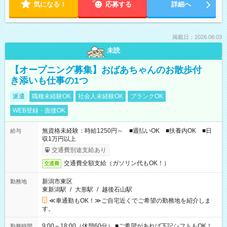
気になる！
応募する
詳細へ
掲載日：2026.08.03
未読
【オープニング募集】おばあちゃんのお散歩付
き添いも仕事の1つ
派遣
職種未経験OK
社会人未経験OK
ブランクOK
WEB登録・面接OK
無資格未経験：時給1250円～ ■週払いOK ■扶養内OK ■日
給与
収1万円以上
交通費別途支給あり
交通費全額支給（ガソリン代もOK！）
交通費
新潟市東区
勤務地
東新潟駅
/
大形駅
/
越後石山駅
≪車通勤もOK！≫ご自宅近くでご希望の勤務地を紹介しま
す。
9:00～18:00（休憩60分） ■ご希望があれば下記シフトもOK！
勤務時間