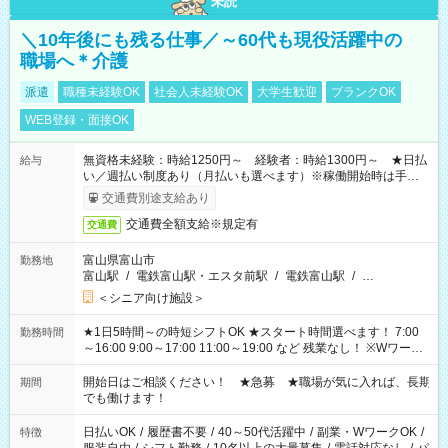
未読
＼10年後にも残る仕事／～60代も現役活躍中の
職場へ＊介護
派遣
職種未経験OK
社会人未経験OK
大学生歓迎
ブランクOK
WEB登録・面接OK
無資格未経験：時給1250円～ 経験者：時給1300円～ ★日払
給与
い／週払い制度あり（月払いも選べます）※稼働開始時は手続き
完了次第のお支払いとなります。
交通費別途支給あり
交通費全額支給※規定有
交通費
富山県富山市
勤務地
富山駅
/
電鉄富山駅・エスタ前駅
/
電鉄富山駅
/
…
＜シニア向け施設＞
★1日5時間～の時短シフトOK ★スタート時間選べます！ 7:00
勤務時間
～16:00 9:00～17:00 11:00～19:00 など 残業なし！ ※Wワーク
の場合、他のお仕事と合わせ週40時間超の就業はご案内できま
せん ※法令に基づき、週20時間以上勤務は社会保険への加入対
開始日はご相談ください！ ★急募 ★職場が気に入れば、長期
期間
象となります ※労働者派遣法（日雇い派遣の原則禁止）によ
でも働けます！
り、短時間・短期間の就業はご案内が難しい場合があります
日払いOK
/
履歴書不要
/
40～50代活躍中
/
副業・WワークOK
/
特徴