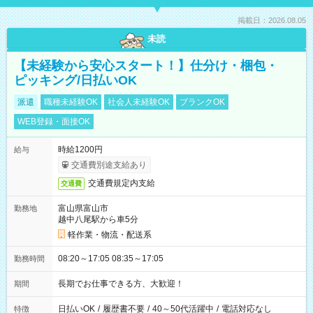
掲載日：2026.08.05
未読
【未経験から安心スタート！】仕分け・梱包・
ピッキング/日払いOK
派遣
職種未経験OK
社会人未経験OK
ブランクOK
WEB登録・面接OK
時給1200円
給与
交通費別途支給あり
交通費規定内支給
交通費
富山県富山市
勤務地
越中八尾駅から車5分
軽作業・物流・配送系
08:20～17:05 08:35～17:05
勤務時間
長期でお仕事できる方、大歓迎！
期間
日払いOK
/
履歴書不要
/
40～50代活躍中
/
電話対応なし
特徴