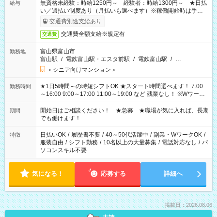
無資格未経験：時給1250円～ 経験者：時給1300円～ ★日払
給与
い／週払い制度あり（月払いも選べます）※稼働開始時は手続き
完了次第のお支払いとなります。
交通費別途支給あり
交通費全額支給※規定有
交通費
富山県富山市
勤務地
富山駅
/
電鉄富山駅・エスタ前駅
/
電鉄富山駅
/
…
＜シニア向けマンション＞
★1日5時間～の時短シフトOK ★スタート時間選べます！ 7:00
勤務時間
～16:00 9:00～17:00 11:00～19:00 など 残業なし！ ※Wワーク
の場合、他のお仕事と合わせ週40時間超の就業はご案内できま
せん ※法令に基づき、週20時間以上勤務は社会保険への加入対
開始日はご相談ください！ ★急募 ★職場が気に入れば、長期
期間
象となります ※労働者派遣法（日雇い派遣の原則禁止）によ
でも働けます！
り、短時間・短期間の就業はご案内が難しい場合があります
日払いOK
/
履歴書不要
/
40～50代活躍中
/
副業・WワークOK
/
特徴
服装自由
/
シフト勤務
/
10名以上の大量募集
/
電話対応なし
/
パ
ソコンスキル不要
気になる！
応募する
詳細へ
掲載日：2026.08.06