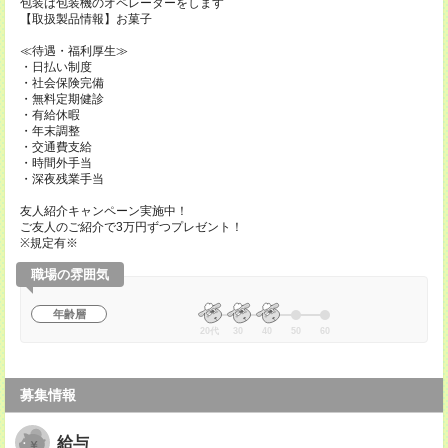
包装は包装機のオペレーターをします
【取扱製品情報】お菓子
≪待遇・福利厚生≫
・日払い制度
・社会保険完備
・無料定期健診
・有給休暇
・年末調整
・交通費支給
・時間外手当
・深夜残業手当
友人紹介キャンペーン実施中！
ご友人のご紹介で3万円ずつプレゼント！
※規定有※
職場の雰囲気
年齢層
20代
30
40
50
60
募集情報
給与