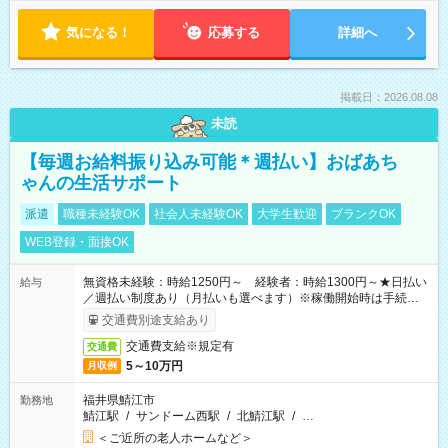
気になる！
応募する
詳細へ
掲載日：2026.08.08
未読
【毎週お給料振り込み可能＊週払い】おばあち
ゃんの生活サポート
派遣
職種未経験OK
社会人未経験OK
大学生歓迎
ブランクOK
WEB登録・面接OK
無資格未経験：時給1250円～ 経験者：時給1300円～★日払い
給与
／週払い制度あり（月払いも選べます）※稼働開始時は手続き完
了次第のお支払いとなります。
交通費別途支給あり
交通費支給※規定有
交通費
5～10万円
月収例
福井県鯖江市
勤務地
鯖江駅
/
サンドーム西駅
/
北鯖江駅
/
…
＜ご近所の老人ホームなど＞