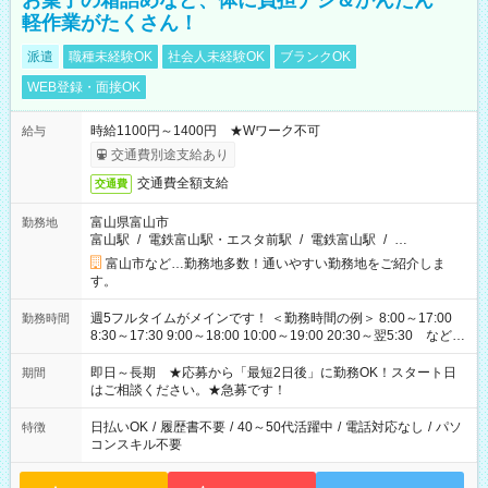
お菓子の箱詰めなど、体に負担ナシ＆かんたん
軽作業がたくさん！
派遣
職種未経験OK
社会人未経験OK
ブランクOK
WEB登録・面接OK
時給1100円～1400円 ★Wワーク不可
給与
交通費別途支給あり
交通費全額支給
交通費
富山県富山市
勤務地
富山駅
/
電鉄富山駅・エスタ前駅
/
電鉄富山駅
/
…
富山市など…勤務地多数！通いやすい勤務地をご紹介しま
す。
週5フルタイムがメインです！ ＜勤務時間の例＞ 8:00～17:00
勤務時間
8:30～17:30 9:00～18:00 10:00～19:00 20:30～翌5:30 など ★
その他にも勤務時間多数！ 日勤のみ、残業なし、交替制など
ご希望を教えてください！
即日～長期 ★応募から「最短2日後」に勤務OK！スタート日
期間
はご相談ください。★急募です！
日払いOK
/
履歴書不要
/
40～50代活躍中
/
電話対応なし
/
パソ
特徴
コンスキル不要