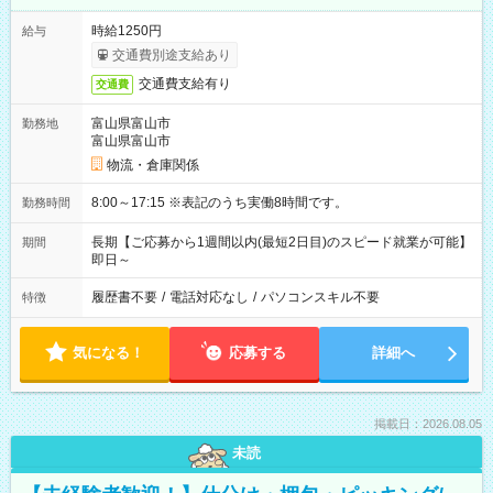
時給1250円
給与
交通費別途支給あり
交通費支給有り
交通費
富山県富山市
勤務地
富山県富山市
物流・倉庫関係
8:00～17:15 ※表記のうち実働8時間です。
勤務時間
長期【ご応募から1週間以内(最短2日目)のスピード就業が可能】
期間
即日～
履歴書不要
/
電話対応なし
/
パソコンスキル不要
特徴
気になる！
応募する
詳細へ
掲載日：2026.08.05
未読