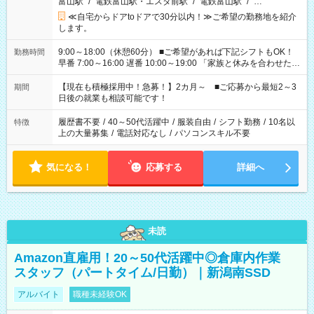
富山駅
/
電鉄富山駅・エスタ前駅
/
電鉄富山駅
/
…
≪自宅からドアtoドアで30分以内！≫ご希望の勤務地を紹介
します。
9:00～18:00（休憩60分） ■ご希望があれば下記シフトもOK！
勤務時間
早番 7:00～16:00 遅番 10:00～19:00 「家族と休みを合わせた
い」 「余裕を持って夕飯の準備がしたい」 「できれば残業はし
たくない」 など、ご希望を教えてくださいね。 ※Wワーク希望
【現在も積極採用中！急募！】2カ月～ ■ご応募から最短2～3
期間
の方へ 今ご覧のお仕事で希望する勤務時間と、もう1つのお仕事
日後の就業も相談可能です！
の勤務時間。 合計で週40時間を超える場合は応募できません。
履歴書不要
/
40～50代活躍中
/
服装自由
/
シフト勤務
/
10名以
特徴
上の大量募集
/
電話対応なし
/
パソコンスキル不要
気になる！
応募する
詳細へ
未読
Amazon直雇用！20～50代活躍中◎倉庫内作業
スタッフ（パートタイム/日勤）｜新潟南SSD
アルバイト
職種未経験OK