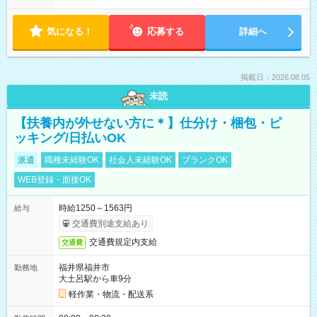
気になる！
応募する
詳細へ
掲載日：2026.08.05
未読
【扶養内が外せない方に＊】仕分け・梱包・ピ
ッキング/日払いOK
派遣
職種未経験OK
社会人未経験OK
ブランクOK
WEB登録・面接OK
時給1250～1563円
給与
交通費別途支給あり
交通費規定内支給
交通費
福井県福井市
勤務地
大土呂駅から車9分
軽作業・物流・配送系