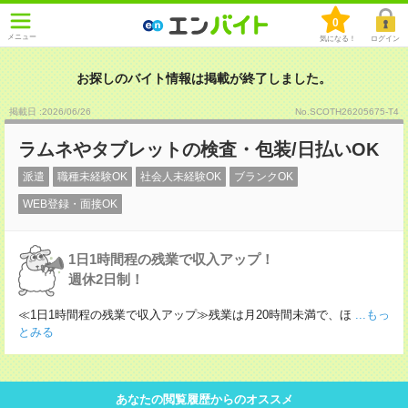
0
メニュー
気になる！
ログイン
お探しのバイト情報は掲載が終了しました。
掲載日 :2026
/
06
/
26
No.SCOTH26205675-T4
ラムネやタブレットの検査・包装/日払いOK
派遣
職種未経験OK
社会人未経験OK
ブランクOK
WEB登録・面接OK
1日1時間程の残業で収入アップ！
週休2日制！
≪1日1時間程の残業で収入アップ≫残業は月20時間未満で、ほ
...もっ
とみる
あなたの閲覧履歴からのオススメ