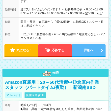
ます。
週5フルタイムがメインです！ ＜勤務時間の例＞ 8:00～17:00
勤務時間
8:30～17:30 9:00～18:00 10:00～19:00 20:30～翌5:30 など ★
その他にも勤務時間多数！ 日勤のみ、残業なし、交替制など
ご希望を教えてください！
即日～長期 ★応募から「最短2日後」に勤務OK！スタート日
期間
はご相談ください。
日払いOK
/
履歴書不要
/
40～50代活躍中
/
電話対応なし
/
パソ
特徴
コンスキル不要
気になる！
応募する
詳細へ
未読
Amazon直雇用！20～50代活躍中◎倉庫内作業
スタッフ（パートタイム/夜勤）｜新潟南SSD
アルバイト
職種未経験OK
時給1,250円～1,563円
給与
■昇給・昇格 一定の条件を満たした場合、契約更新の際に年2回