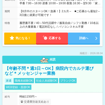
早番 7:00～16:00 遅番 10:00～19:00 夜勤 16:30～翌9:30 「家族
と休みを合わせたい」 「余裕を持って夕飯の準備がしたい」
「できれば残業はしたくない」 など、ご希望を教えてください
【8月中のスタートOK！急募！】2カ月～ ■ご応募から最短2～
期間
ね。 ※Wワーク希望の方へ 今ご覧のお仕事で希望する勤務時間
3日後に就業が可能です！
と、もう1つのお仕事の勤務時間。 合計で週40時間を超える場
合は応募できません。
履歴書不要
/
40～50代活躍中
/
服装自由
/
シフト勤務
/
10名以
特徴
上の大量募集
/
電話対応なし
/
パソコンスキル不要
気になる！
応募する
詳細へ
掲載日：2026.08.04
未読
【年齢不問＊週3日～OK】病院内でカルテ運び
など＊メッセンジャー業務
派遣
職種未経験OK
社会人未経験OK
ブランクOK
WEB登録・面接OK
時給1150円～
給与
交通費別途支給あり