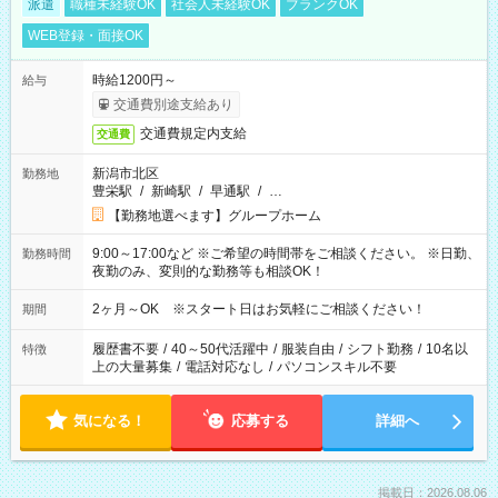
派遣
職種未経験OK
社会人未経験OK
ブランクOK
WEB登録・面接OK
時給1200円～
給与
交通費別途支給あり
交通費規定内支給
交通費
新潟市北区
勤務地
豊栄駅
/
新崎駅
/
早通駅
/
…
【勤務地選べます】グループホーム
9:00～17:00など ※ご希望の時間帯をご相談ください。 ※日勤、
勤務時間
夜勤のみ、変則的な勤務等も相談OK！
2ヶ月～OK ※スタート日はお気軽にご相談ください！
期間
履歴書不要
/
40～50代活躍中
/
服装自由
/
シフト勤務
/
10名以
特徴
上の大量募集
/
電話対応なし
/
パソコンスキル不要
気になる！
応募する
詳細へ
掲載日：2026.08.06