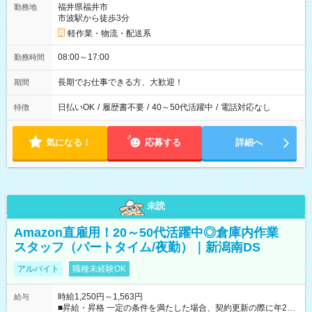
福井県福井市
勤務地
市波駅から徒歩3分
軽作業・物流・配送系
08:00～17:00
勤務時間
長期でお仕事できる方、大歓迎！
期間
日払いOK
/
履歴書不要
/
40～50代活躍中
/
電話対応なし
特徴
気になる！
応募する
詳細へ
未読
Amazon直雇用！20～50代活躍中◎倉庫内作業
スタッフ（パートタイム/夜勤）｜新潟南DS
アルバイト
職種未経験OK
時給1,250円～1,563円
給与
■昇給・昇格 一定の条件を満たした場合、契約更新の際に年2回