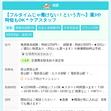
未読
【フルタイムじゃ働けない！という方へ】週3や
時短もOK＊ケアスタッフ
派遣
職種未経験OK
社会人未経験OK
大学生歓迎
ブランクOK
WEB登録・面接OK
無資格未経験：時給1250円～ 経験者：時給1300円～★日払い
給与
／週払い制度あり（月払いも選べます）※稼働開始時は手続き完
了次第のお支払いとなります。
交通費別途支給あり
交通費全額支給※規定有
交通費
富山県富山市
勤務地
富山駅
/
電鉄富山駅・エスタ前駅
/
電鉄富山駅
/
…
＜シニア向けマンション＞
★1日5時間～の時短シフトOK ★スタート時間選べます！ 7:00
勤務時間
～16:00 9:00～17:00 11:00～19:00 など 残業なし！ ※Wワーク
の場合、他のお仕事と合わせ週40時間超の就業はご案内できま
せん ※法令に基づき、週20時間以上勤務は社会保険への加入対
開始日はご相談ください！ ★急募 ★職場が気に入れば、長期
期間
象となります ※労働者派遣法（日雇い派遣の原則禁止）によ
でも働けます！
り、短時間・短期間の就業はご案内が難しい場合があります