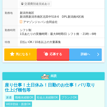
まで昇給の機会があります。 ■正社員登用制度あり ※月末締/翌
交通費別途支給あり
月25日支払い ※時間外手当、別途支給 ※深夜割増賃金 (22:00～
翌5:00までは時給が25%UPします) ☆給与前払い制度有！
新潟市南区
勤務地
☆Amazon直雇用で安定して働けます！ 【試用期間】試用期間
新潟県新潟市南区北田中518-6 DPL新潟南A区画
あり 試用期間の長さ：1週間 雇用形態、給与は本採用時と同じ
です。
アマゾンジャパン合同会社
シフト制
勤務時間
1日あたりの実働時間：最大8時間/日 シフト例 ・21時～6時
日払いOK / 10名以上の大量募集
特徴
気になる！
応募する
詳細へ
未読
座り仕事！土日休み！日勤のお仕事！バリ取り
仕上げ梱包等
派遣
職種未経験OK
社会人未経験OK
ブランクOK
WEB登録・面接OK