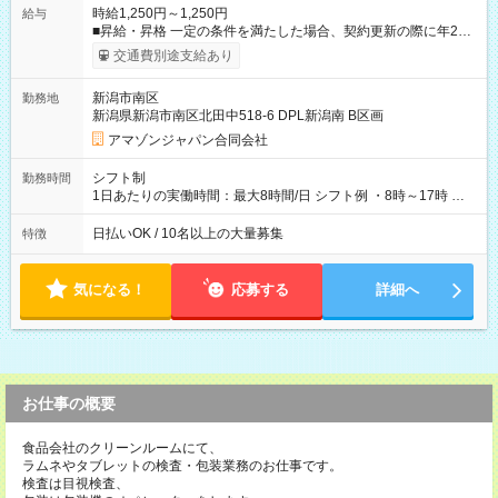
時給1,250円～1,250円
給与
■昇給・昇格 一定の条件を満たした場合、契約更新の際に年2回
まで昇給の機会があります。 ■正社員登用制度あり ※月末締/翌
交通費別途支給あり
月25日支払い ※時間外手当、別途支給 ※深夜割増賃金 (22:00～
翌5:00までは時給が25%UPします) ☆給与前払い制度有！
新潟市南区
勤務地
☆Amazon直雇用で安定して働けます！ 【試用期間】試用期間
新潟県新潟市南区北田中518-6 DPL新潟南 B区画
あり 試用期間の長さ：1週間 雇用形態、給与は本採用時と同じ
です。
アマゾンジャパン合同会社
シフト制
勤務時間
1日あたりの実働時間：最大8時間/日 シフト例 ・8時～17時 ・
12時～21時
日払いOK / 10名以上の大量募集
特徴
気になる！
応募する
詳細へ
お仕事の概要
食品会社のクリーンルームにて、
ラムネやタブレットの検査・包装業務のお仕事です。
検査は目視検査、