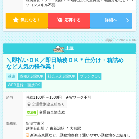
服装自由
/
シフト勤務
/
10名以上の大量募集
/
電話対応なし
/
パ
ソコンスキル不要
気になる！
応募する
詳細へ
掲載日：2026.08.06
未読
＼即払いＯＫ／即日勤務ＯＫ＊仕分け・箱詰め
など人気の軽作業！
派遣
職種未経験OK
社会人未経験OK
ブランクOK
WEB登録・面接OK
時給1100円～1500円 ★Wワーク不可
給与
交通費別途支給あり
交通費全額支給
交通費
新潟市東区
勤務地
越後石山駅
/
東新潟駅
/
大形駅
新潟市東区など…勤務地多数！通いやすい勤務地をご紹介し