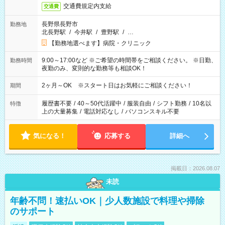
交通費規定内支給
交通費
長野県長野市
勤務地
北長野駅
/
今井駅
/
豊野駅
/
…
【勤務地選べます】病院・クリニック
9:00～17:00など ※ご希望の時間帯をご相談ください。 ※日勤、
勤務時間
夜勤のみ、変則的な勤務等も相談OK！
2ヶ月～OK ※スタート日はお気軽にご相談ください！
期間
履歴書不要
/
40～50代活躍中
/
服装自由
/
シフト勤務
/
10名以
特徴
上の大量募集
/
電話対応なし
/
パソコンスキル不要
気になる！
応募する
詳細へ
掲載日：2026.08.07
未読
年齢不問！速払いOK｜少人数施設で料理や掃除
のサポート