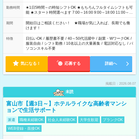
★1日5時間～の時短シフトOK ★もちろんフルタイムシフトも可
勤務時間
能 ★スタート時間選べます 7:00～16:00 9:00～18:00 11:00～
20:00 など 残業なし！ ※Wワークの場合、他のお仕事と合わせ
週40時間超の就業はご案内できません ※法令に基づき、週20時
開始日はご相談ください！ ★職場が気に入れば、長期でも働
期間
間以上勤務は社会保険への加入対象となります ※労働者派遣法
けます！
（日雇い派遣の原則禁止）により、短時間・短期間の就業はご
案内が難しい場合があります
日払いOK
/
履歴書不要
/
40～50代活躍中
/
副業・WワークOK
/
特徴
服装自由
/
シフト勤務
/
10名以上の大量募集
/
電話対応なし
/
パ
ソコンスキル不要
気になる！
応募する
詳細へ
掲載日：2026.08.07
未読
富山市【週3日～】ホテルライクな高齢者マンシ
ョンで生活サポート
派遣
職種未経験OK
社会人未経験OK
大学生歓迎
ブランクOK
WEB登録・面接OK