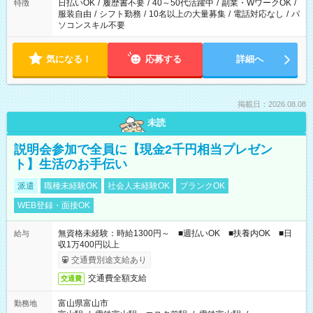
日払いOK
/
履歴書不要
/
40～50代活躍中
/
副業・WワークOK
/
特徴
服装自由
/
シフト勤務
/
10名以上の大量募集
/
電話対応なし
/
パ
ソコンスキル不要
気になる！
応募する
詳細へ
掲載日：2026.08.08
未読
説明会参加で全員に【現金2千円相当プレゼン
ト】生活のお手伝い
派遣
職種未経験OK
社会人未経験OK
ブランクOK
WEB登録・面接OK
無資格未経験：時給1300円～ ■週払いOK ■扶養内OK ■日
給与
収1万400円以上
交通費別途支給あり
交通費全額支給
交通費
富山県富山市
勤務地