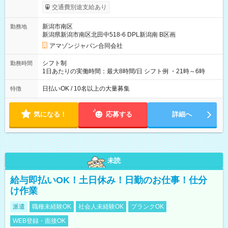
まで昇給の機会があります。 ■正社員登用制度あり ※月末締/翌
交通費別途支給あり
月25日支払い ※時間外手当、別途支給 ※深夜割増賃金 (22:00～
翌5:00までは時給が25%UPします) ☆給与前払い制度有！
新潟市南区
勤務地
☆Amazon直雇用で安定して働けます！ 【試用期間】試用期間
新潟県新潟市南区北田中518-6 DPL新潟南 B区画
あり 試用期間の長さ：1週間 雇用形態、給与は本採用時と同じ
です。
アマゾンジャパン合同会社
シフト制
勤務時間
1日あたりの実働時間：最大8時間/日 シフト例 ・21時～6時
日払いOK / 10名以上の大量募集
特徴
気になる！
応募する
詳細へ
未読
給与即払いOK！土日休み！日勤のお仕事！仕分
け作業
派遣
職種未経験OK
社会人未経験OK
ブランクOK
WEB登録・面接OK