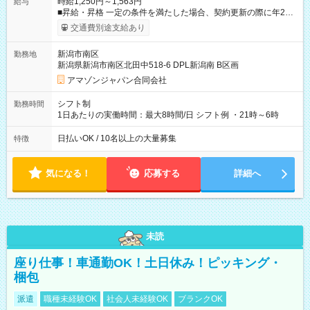
時給1,250円～1,563円
給与
■昇給・昇格 一定の条件を満たした場合、契約更新の際に年2回
まで昇給の機会があります。 ■正社員登用制度あり ※月末締/翌
交通費別途支給あり
月25日支払い ※時間外手当、別途支給 ※深夜割増賃金 (22:00～
翌5:00までは時給が25%UPします) ☆給与前払い制度有！
新潟市南区
勤務地
☆Amazon直雇用で安定して働けます！ 【試用期間】試用期間
新潟県新潟市南区北田中518-6 DPL新潟南 B区画
あり 試用期間の長さ：1週間 雇用形態、給与は本採用時と同じ
です。
アマゾンジャパン合同会社
シフト制
勤務時間
1日あたりの実働時間：最大8時間/日 シフト例 ・21時～6時
日払いOK / 10名以上の大量募集
特徴
気になる！
応募する
詳細へ
未読
座り仕事！車通勤OK！土日休み！ピッキング・
梱包
派遣
職種未経験OK
社会人未経験OK
ブランクOK