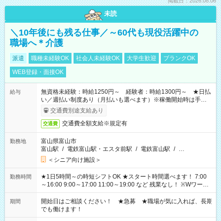
掲載日：2026.08.06
未読
＼10年後にも残る仕事／～60代も現役活躍中の
職場へ＊介護
派遣
職種未経験OK
社会人未経験OK
大学生歓迎
ブランクOK
WEB登録・面接OK
無資格未経験：時給1250円～ 経験者：時給1300円～ ★日払
給与
い／週払い制度あり（月払いも選べます）※稼働開始時は手続き
完了次第のお支払いとなります。
交通費別途支給あり
交通費全額支給※規定有
交通費
富山県富山市
勤務地
富山駅
/
電鉄富山駅・エスタ前駅
/
電鉄富山駅
/
…
＜シニア向け施設＞
★1日5時間～の時短シフトOK ★スタート時間選べます！ 7:00
勤務時間
～16:00 9:00～17:00 11:00～19:00 など 残業なし！ ※Wワーク
の場合、他のお仕事と合わせ週40時間超の就業はご案内できま
せん ※法令に基づき、週20時間以上勤務は社会保険への加入対
開始日はご相談ください！ ★急募 ★職場が気に入れば、長期
期間
象となります ※労働者派遣法（日雇い派遣の原則禁止）によ
でも働けます！
り、短時間・短期間の就業はご案内が難しい場合があります