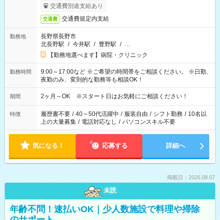
交通費別途支給あり
交通費規定内支給
交通費
長野県長野市
勤務地
北長野駅
/
今井駅
/
豊野駅
/
…
【勤務地選べます】病院・クリニック
9:00～17:00など ※ご希望の時間帯をご相談ください。 ※日勤、
勤務時間
夜勤のみ、変則的な勤務等も相談OK！
2ヶ月～OK ※スタート日はお気軽にご相談ください！
期間
履歴書不要
/
40～50代活躍中
/
服装自由
/
シフト勤務
/
10名以
特徴
上の大量募集
/
電話対応なし
/
パソコンスキル不要
気になる！
応募する
詳細へ
掲載日：2026.08.07
未読
年齢不問！速払いOK｜少人数施設で料理や掃除
のサポート