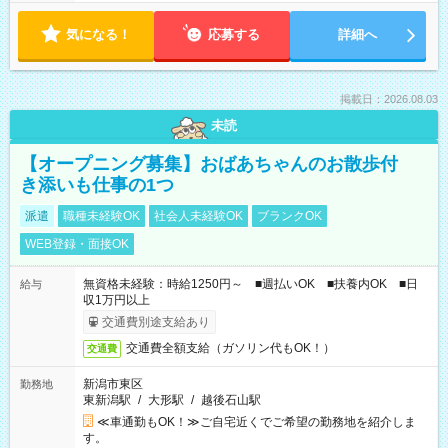
気になる！
応募する
詳細へ
掲載日：2026.08.03
未読
【オープニング募集】おばあちゃんのお散歩付
き添いも仕事の1つ
派遣
職種未経験OK
社会人未経験OK
ブランクOK
WEB登録・面接OK
無資格未経験：時給1250円～ ■週払いOK ■扶養内OK ■日
給与
収1万円以上
交通費別途支給あり
交通費全額支給（ガソリン代もOK！）
交通費
新潟市東区
勤務地
東新潟駅
/
大形駅
/
越後石山駅
≪車通勤もOK！≫ご自宅近くでご希望の勤務地を紹介しま
す。