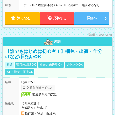
日払いOK
/
履歴書不要
/
40～50代活躍中
/
電話対応なし
特徴
気になる！
応募する
詳細へ
掲載日：2026.08.05
未読
【誰でもはじめは初心者！】梱包・出荷・仕分
けなど/日払いOK
派遣
職種未経験OK
社会人未経験OK
ブランクOK
WEB登録・面接OK
時給1250円
給与
交通費別途支給あり
交通費規定内支給
交通費
福井県福井市
勤務地
市波駅から徒歩3分
軽作業・物流・配送系