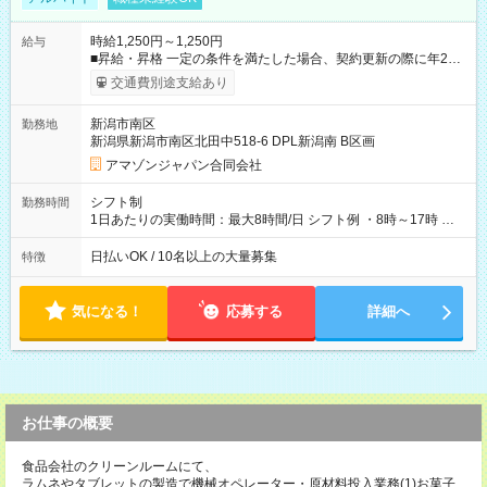
時給1,250円～1,250円
給与
■昇給・昇格 一定の条件を満たした場合、契約更新の際に年2回
まで昇給の機会があります。 ■正社員登用制度あり ※月末締/翌
交通費別途支給あり
月25日支払い ※時間外手当、別途支給 ※深夜割増賃金 (22:00～
翌5:00までは時給が25%UPします) ☆給与前払い制度有！
新潟市南区
勤務地
☆Amazon直雇用で安定して働けます！ 【試用期間】試用期間
新潟県新潟市南区北田中518-6 DPL新潟南 B区画
あり 試用期間の長さ：1週間 雇用形態、給与は本採用時と同じ
です。
アマゾンジャパン合同会社
シフト制
勤務時間
1日あたりの実働時間：最大8時間/日 シフト例 ・8時～17時 ・
12時～21時
日払いOK / 10名以上の大量募集
特徴
気になる！
応募する
詳細へ
お仕事の概要
食品会社のクリーンルームにて、
ラムネやタブレットの製造で機械オペレーター・原材料投入業務(1)お菓子