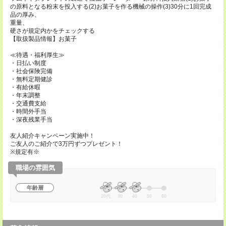
の原料となる粉末を投入する(2)お菓子を作る機械の操作(3)30分に1回完成
品の厚み、
重量、
硬さが規定内かをチェックする
【取扱製品情報】お菓子
≪待遇・福利厚生≫
・日払い制度
・社会保険完備
・無料定期健診
・有給休暇
・年末調整
・交通費支給
・時間外手当
・深夜残業手当
友人紹介キャンペーン実施中！
ご友人のご紹介で3万円ずつプレゼント！
※規定有※
職場の雰囲気
年齢層
20代
30
40
50
60