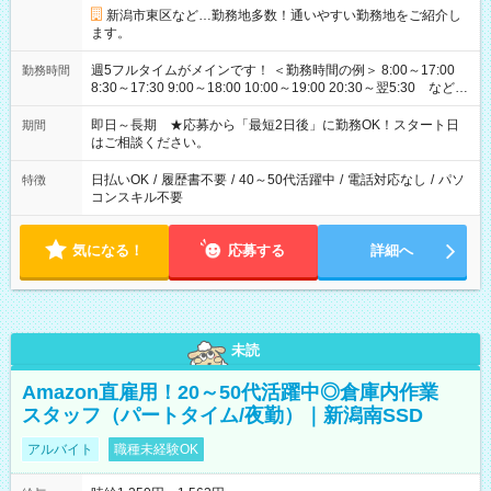
新潟市東区など…勤務地多数！通いやすい勤務地をご紹介し
ます。
週5フルタイムがメインです！ ＜勤務時間の例＞ 8:00～17:00
勤務時間
8:30～17:30 9:00～18:00 10:00～19:00 20:30～翌5:30 など ★
その他にも勤務時間多数！ 日勤のみ、残業なし、交替制など
ご希望を教えてください！
即日～長期 ★応募から「最短2日後」に勤務OK！スタート日
期間
はご相談ください。
日払いOK
/
履歴書不要
/
40～50代活躍中
/
電話対応なし
/
パソ
特徴
コンスキル不要
気になる！
応募する
詳細へ
未読
Amazon直雇用！20～50代活躍中◎倉庫内作業
スタッフ（パートタイム/夜勤）｜新潟南SSD
アルバイト
職種未経験OK