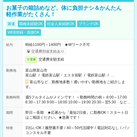
お菓子の箱詰めなど、体に負担ナシ＆かんたん
軽作業がたくさん！
派遣
職種未経験OK
社会人未経験OK
ブランクOK
WEB登録・面接OK
時給1100円～1400円 ★Wワーク不可
給与
交通費別途支給あり
交通費全額支給
交通費
富山県富山市
勤務地
富山駅
/
電鉄富山駅・エスタ前駅
/
電鉄富山駅
/
…
富山市など…勤務地多数！通いやすい勤務地をご紹介しま
す。
週5フルタイムがメインです！ ＜勤務時間の例＞ 8:00～17:00
勤務時間
8:30～17:30 9:00～18:00 10:00～19:00 20:30～翌5:30 など ★
その他にも勤務時間多数！ 日勤のみ、残業なし、交替制など
ご希望を教えてください！
即日～長期 ★応募から「最短2日後」に勤務OK！スタート日
期間
はご相談ください。★急募です！
日払いOK
/
履歴書不要
/
40～50代活躍中
/
電話対応なし
/
パソ
特徴
コンスキル不要