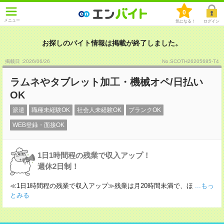
0
メニュー
気になる！
ログイン
お探しのバイト情報は掲載が終了しました。
掲載日 :2026
/
06
/
26
No.SCOTH26205685-T4
ラムネやタブレット加工・機械オペ/日払い
OK
派遣
職種未経験OK
社会人未経験OK
ブランクOK
WEB登録・面接OK
1日1時間程の残業で収入アップ！
週休2日制！
≪1日1時間程の残業で収入アップ≫残業は月20時間未満で、ほ
...もっ
とみる