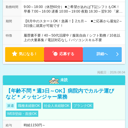
9:00～18:00（休憩60分） ■ご希望があれば下記シフトもOK！
勤務時間
早番 7:00～16:00 遅番 10:00～19:00 夜勤 16:30～翌9:30 「家族
と休みを合わせたい」 「余裕を持って夕飯の準備がしたい」
「できれば残業はしたくない」 など、ご希望を教えてください
【8月中のスタートOK！急募！】2カ月～ ■ご応募から最短2～
期間
ね。 ※Wワーク希望の方へ 今ご覧のお仕事で希望する勤務時間
3日後に就業が可能です！
と、もう1つのお仕事の勤務時間。 合計で週40時間を超える場
合は応募できません。
履歴書不要
/
40～50代活躍中
/
服装自由
/
シフト勤務
/
10名以
特徴
上の大量募集
/
電話対応なし
/
パソコンスキル不要
気になる！
応募する
詳細へ
掲載日：2026.08.04
未読
【年齢不問＊週3日～OK】病院内でカルテ運び
など＊メッセンジャー業務
派遣
職種未経験OK
社会人未経験OK
ブランクOK
WEB登録・面接OK
時給1150円～
給与