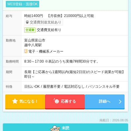
WEB登録・面接OK
時給1400円 【月収例】210000円以上可能
給与
交通費別途支給あり
交通費支給有り
交通費
富山県富山市
勤務地
越中八尾駅
電子・機械系メーカー
8:30～17:00 ※表記のうち実働7時間30分です。
勤務時間
長期【ご応募から1週間以内(最短2日目)のスピード就業が可能】
期間
即日～
日払いOK
/
履歴書不要
/
電話対応なし
/
パソコンスキル不要
特徴
気になる！
応募する
詳細へ
掲載日：2026.08.05
未読