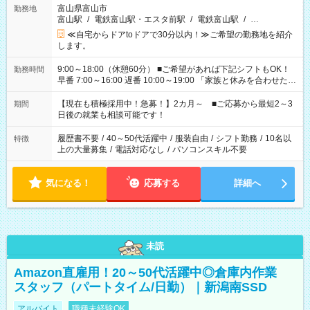
富山県富山市
勤務地
富山駅
/
電鉄富山駅・エスタ前駅
/
電鉄富山駅
/
…
≪自宅からドアtoドアで30分以内！≫ご希望の勤務地を紹介
します。
9:00～18:00（休憩60分） ■ご希望があれば下記シフトもOK！
勤務時間
早番 7:00～16:00 遅番 10:00～19:00 「家族と休みを合わせた
い」 「余裕を持って夕飯の準備がしたい」 「できれば残業はし
たくない」 など、ご希望を教えてくださいね。 ※Wワーク希望
【現在も積極採用中！急募！】2カ月～ ■ご応募から最短2～3
期間
の方へ 今ご覧のお仕事で希望する勤務時間と、もう1つのお仕事
日後の就業も相談可能です！
の勤務時間。 合計で週40時間を超える場合は応募できません。
履歴書不要
/
40～50代活躍中
/
服装自由
/
シフト勤務
/
10名以
特徴
上の大量募集
/
電話対応なし
/
パソコンスキル不要
気になる！
応募する
詳細へ
未読
Amazon直雇用！20～50代活躍中◎倉庫内作業
スタッフ（パートタイム/日勤）｜新潟南SSD
アルバイト
職種未経験OK