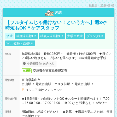
掲載日：2026.08.06
未読
【フルタイムじゃ働けない！という方へ】週3や
時短もOK＊ケアスタッフ
派遣
職種未経験OK
社会人未経験OK
大学生歓迎
ブランクOK
WEB登録・面接OK
無資格未経験：時給1250円～ 経験者：時給1300円～★日払い
給与
／週払い制度あり（月払いも選べます）※稼働開始時は手続き完
了次第のお支払いとなります。
交通費別途支給あり
交通費全額支給※規定有
交通費
富山県富山市
勤務地
富山駅
/
電鉄富山駅・エスタ前駅
/
電鉄富山駅
/
…
＜シニア向けマンション＞
★1日5時間～の時短シフトOK ★スタート時間選べます！ 7:00
勤務時間
～16:00 9:00～17:00 11:00～19:00 など 残業なし！ ※Wワーク
の場合、他のお仕事と合わせ週40時間超の就業はご案内できま
せん ※法令に基づき、週20時間以上勤務は社会保険への加入対
開始日はご相談ください！ ★急募 ★職場が気に入れば、長期
期間
象となります ※労働者派遣法（日雇い派遣の原則禁止）によ
でも働けます！