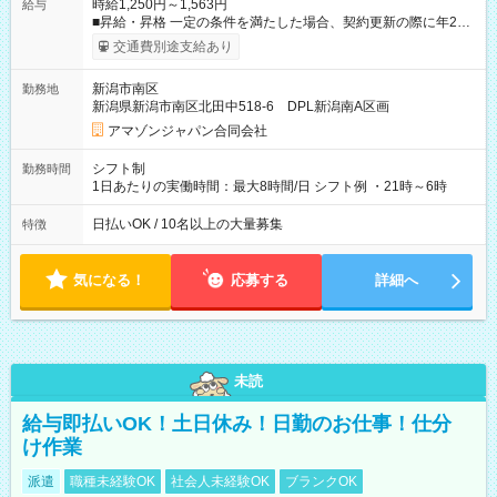
時給1,250円～1,563円
給与
■昇給・昇格 一定の条件を満たした場合、契約更新の際に年2回
まで昇給の機会があります。 ■正社員登用制度あり ※月末締/翌
交通費別途支給あり
月25日支払い ※時間外手当、別途支給 ※深夜割増賃金 (22:00～
翌5:00までは時給が25%UPします) ☆給与前払い制度有！
新潟市南区
勤務地
☆Amazon直雇用で安定して働けます！ 【試用期間】試用期間
新潟県新潟市南区北田中518-6 DPL新潟南A区画
あり 試用期間の長さ：1週間 雇用形態、給与は本採用時と同じ
です。
アマゾンジャパン合同会社
シフト制
勤務時間
1日あたりの実働時間：最大8時間/日 シフト例 ・21時～6時
日払いOK / 10名以上の大量募集
特徴
気になる！
応募する
詳細へ
未読
給与即払いOK！土日休み！日勤のお仕事！仕分
け作業
派遣
職種未経験OK
社会人未経験OK
ブランクOK