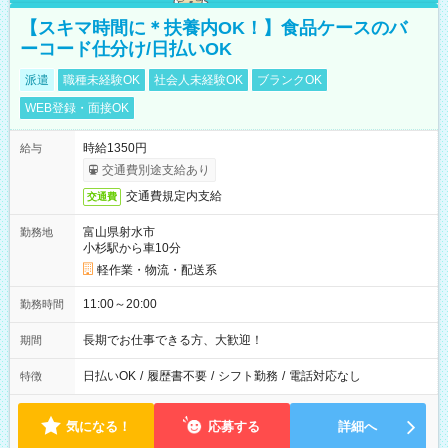
【スキマ時間に＊扶養内OK！】食品ケースのバ
ーコード仕分け/日払いOK
派遣
職種未経験OK
社会人未経験OK
ブランクOK
WEB登録・面接OK
時給1350円
給与
交通費別途支給あり
交通費規定内支給
交通費
富山県射水市
勤務地
小杉駅から車10分
軽作業・物流・配送系
11:00～20:00
勤務時間
長期でお仕事できる方、大歓迎！
期間
日払いOK
/
履歴書不要
/
シフト勤務
/
電話対応なし
特徴
気になる！
応募する
詳細へ