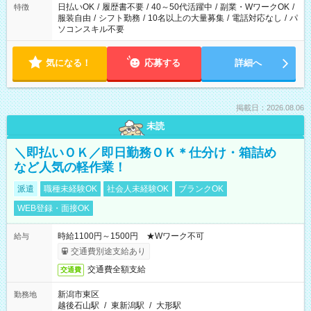
日払いOK
/
履歴書不要
/
40～50代活躍中
/
副業・WワークOK
/
特徴
服装自由
/
シフト勤務
/
10名以上の大量募集
/
電話対応なし
/
パ
ソコンスキル不要
気になる！
応募する
詳細へ
掲載日：2026.08.06
未読
＼即払いＯＫ／即日勤務ＯＫ＊仕分け・箱詰め
など人気の軽作業！
派遣
職種未経験OK
社会人未経験OK
ブランクOK
WEB登録・面接OK
時給1100円～1500円 ★Wワーク不可
給与
交通費別途支給あり
交通費全額支給
交通費
新潟市東区
勤務地
越後石山駅
/
東新潟駅
/
大形駅