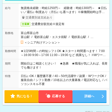
無資格未経験：時給1250円～ 経験者：時給1300円～ ★日払
給与
い／週払い制度あり（月払いも選べます）※稼働開始時は手続き
完了次第のお支払いとなります。
交通費別途支給あり
交通費全額支給※規定有
交通費
富山県富山市
勤務地
富山駅
/
電鉄富山駅・エスタ前駅
/
電鉄富山駅
/
…
＜シニア向けマンション＞
★1日5時間～の時短シフトOK ★スタート時間選べます！ 7:00
勤務時間
～16:00 9:00～17:00 11:00～19:00 など 残業なし！ ※Wワーク
の場合、他のお仕事と合わせ週40時間超の就業はご案内できま
せん ※法令に基づき、週20時間以上勤務は社会保険への加入対
開始日はご相談ください！ ★急募 ★職場が気に入れば、長期
期間
象となります ※労働者派遣法（日雇い派遣の原則禁止）によ
でも働けます！
り、短時間・短期間の就業はご案内が難しい場合があります
日払いOK
/
履歴書不要
/
40～50代活躍中
/
副業・WワークOK
/
特徴
服装自由
/
シフト勤務
/
10名以上の大量募集
/
電話対応なし
/
パ
ソコンスキル不要
気になる！
応募する
詳細へ