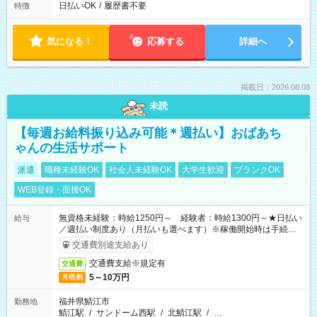
日払いOK
/
履歴書不要
特徴
気になる！
応募する
詳細へ
掲載日：2026.08.08
未読
【毎週お給料振り込み可能＊週払い】おばあち
ゃんの生活サポート
派遣
職種未経験OK
社会人未経験OK
大学生歓迎
ブランクOK
WEB登録・面接OK
無資格未経験：時給1250円～ 経験者：時給1300円～★日払い
給与
／週払い制度あり（月払いも選べます）※稼働開始時は手続き完
了次第のお支払いとなります。
交通費別途支給あり
交通費支給※規定有
交通費
5～10万円
月収例
福井県鯖江市
勤務地
鯖江駅
/
サンドーム西駅
/
北鯖江駅
/
…