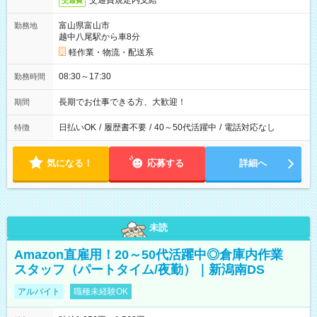
交通費規定内支給
交通費
富山県富山市
勤務地
越中八尾駅から車8分
軽作業・物流・配送系
08:30～17:30
勤務時間
長期でお仕事できる方、大歓迎！
期間
日払いOK
/
履歴書不要
/
40～50代活躍中
/
電話対応なし
特徴
気になる！
応募する
詳細へ
未読
Amazon直雇用！20～50代活躍中◎倉庫内作業
スタッフ（パートタイム/夜勤）｜新潟南DS
アルバイト
職種未経験OK