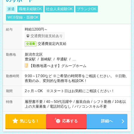
派遣
職種未経験OK
社会人未経験OK
ブランクOK
WEB登録・面接OK
時給1200円～
給与
交通費別途支給あり
交通費規定内支給
交通費
新潟市北区
勤務地
豊栄駅
/
新崎駅
/
早通駅
/
…
【勤務地選べます】グループホーム
9:00～17:00など ※ご希望の時間帯をご相談ください。 ※日勤、
勤務時間
夜勤のみ、変則的な勤務等も相談OK！
2ヶ月～OK ※スタート日はお気軽にご相談ください！
期間
履歴書不要
/
40～50代活躍中
/
服装自由
/
シフト勤務
/
10名以
特徴
上の大量募集
/
電話対応なし
/
パソコンスキル不要
気になる！
応募する
詳細へ