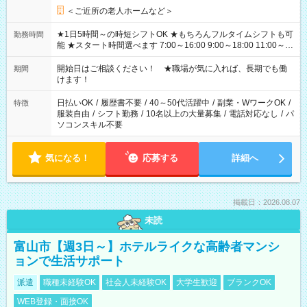
＜ご近所の老人ホームなど＞
★1日5時間～の時短シフトOK ★もちろんフルタイムシフトも可
勤務時間
能 ★スタート時間選べます 7:00～16:00 9:00～18:00 11:00～
20:00 など 残業なし！ ※Wワークの場合、他のお仕事と合わせ
週40時間超の就業はご案内できません ※法令に基づき、週20時
開始日はご相談ください！ ★職場が気に入れば、長期でも働
期間
間以上勤務は社会保険への加入対象となります ※労働者派遣法
けます！
（日雇い派遣の原則禁止）により、短時間・短期間の就業はご
案内が難しい場合があります
日払いOK
/
履歴書不要
/
40～50代活躍中
/
副業・WワークOK
/
特徴
服装自由
/
シフト勤務
/
10名以上の大量募集
/
電話対応なし
/
パ
ソコンスキル不要
気になる！
応募する
詳細へ
掲載日：2026.08.07
未読
富山市【週3日～】ホテルライクな高齢者マンシ
ョンで生活サポート
派遣
職種未経験OK
社会人未経験OK
大学生歓迎
ブランクOK
WEB登録・面接OK