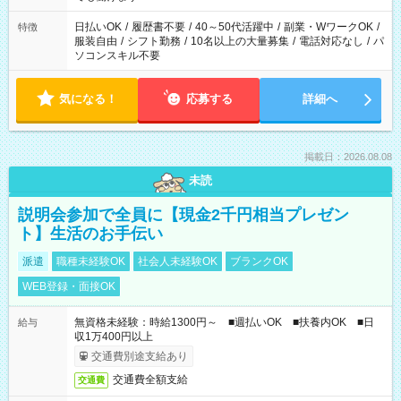
り、短時間・短期間の就業はご案内が難しい場合があります
日払いOK
/
履歴書不要
/
40～50代活躍中
/
副業・WワークOK
/
特徴
服装自由
/
シフト勤務
/
10名以上の大量募集
/
電話対応なし
/
パ
ソコンスキル不要
気になる！
応募する
詳細へ
掲載日：2026.08.08
未読
説明会参加で全員に【現金2千円相当プレゼン
ト】生活のお手伝い
派遣
職種未経験OK
社会人未経験OK
ブランクOK
WEB登録・面接OK
無資格未経験：時給1300円～ ■週払いOK ■扶養内OK ■日
給与
収1万400円以上
交通費別途支給あり
交通費全額支給
交通費