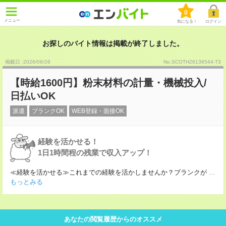
0
メニュー
気になる！
ログイン
お探しのバイト情報は掲載が終了しました。
掲載日 :2026
/
06
/
26
No.SCOTH26136544-T3
【時給1600円】粉末材料の計量・機械投入/
日払いOK
派遣
ブランクOK
WEB登録・面接OK
経験を活かせる！
1日1時間程の残業で収入アップ！
≪経験を活かせる≫これまでの経験を活かしませんか？ブランクが
...
もっとみる
あなたの閲覧履歴からのオススメ