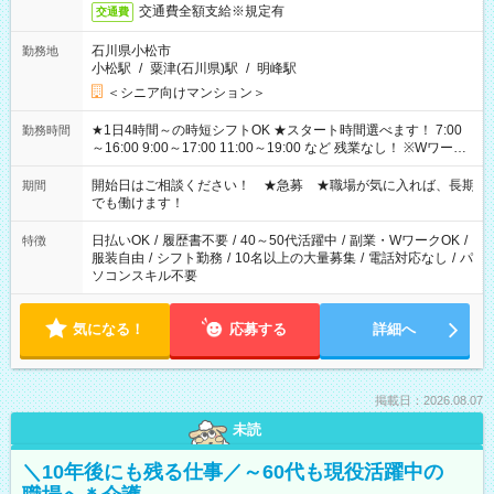
交通費全額支給※規定有
交通費
石川県小松市
勤務地
小松駅
/
粟津(石川県)駅
/
明峰駅
＜シニア向けマンション＞
★1日4時間～の時短シフトOK ★スタート時間選べます！ 7:00
勤務時間
～16:00 9:00～17:00 11:00～19:00 など 残業なし！ ※Wワーク
の場合、他のお仕事と合わせ週40時間超の就業はご案内できま
せん ※法令に基づき、週20時間以上勤務は社会保険への加入対
開始日はご相談ください！ ★急募 ★職場が気に入れば、長期
期間
象となります ※労働者派遣法（日雇い派遣の原則禁止）によ
でも働けます！
り、短時間・短期間の就業はご案内が難しい場合があります
日払いOK
/
履歴書不要
/
40～50代活躍中
/
副業・WワークOK
/
特徴
服装自由
/
シフト勤務
/
10名以上の大量募集
/
電話対応なし
/
パ
ソコンスキル不要
気になる！
応募する
詳細へ
掲載日：2026.08.07
未読
＼10年後にも残る仕事／～60代も現役活躍中の