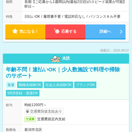
長期【ご応募から1週間以内(最短2日目)のスピード就業が可能】
期間
即日～
日払いOK
/
履歴書不要
/
電話対応なし
/
パソコンスキル不要
特徴
気になる！
応募する
詳細へ
掲載日：2026.08.07
未読
年齢不問！速払いOK｜少人数施設で料理や掃除
のサポート
派遣
職種未経験OK
社会人未経験OK
ブランクOK
WEB登録・面接OK
時給1200円～
給与
交通費別途支給あり
交通費規定内支給
交通費
新潟市北区
勤務地