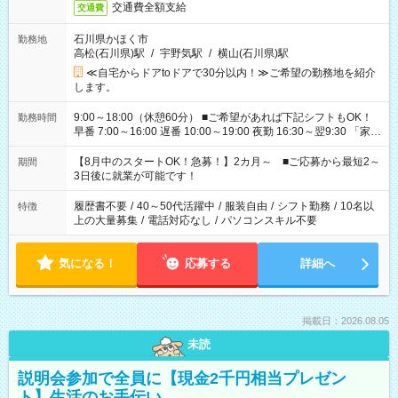
交通費全額支給
交通費
石川県かほく市
勤務地
高松(石川県)駅
/
宇野気駅
/
横山(石川県)駅
≪自宅からドアtoドアで30分以内！≫ご希望の勤務地を紹介
します。
9:00～18:00（休憩60分） ■ご希望があれば下記シフトもOK！
勤務時間
早番 7:00～16:00 遅番 10:00～19:00 夜勤 16:30～翌9:30 「家族
と休みを合わせたい」 「余裕を持って夕飯の準備がしたい」
「できれば残業はしたくない」 など、ご希望を教えてください
【8月中のスタートOK！急募！】2カ月～ ■ご応募から最短2～
期間
ね。 ※Wワーク希望の方へ 今ご覧のお仕事で希望する勤務時間
3日後に就業が可能です！
と、もう1つのお仕事の勤務時間。 合計で週40時間を超える場
合は応募できません。
履歴書不要
/
40～50代活躍中
/
服装自由
/
シフト勤務
/
10名以
特徴
上の大量募集
/
電話対応なし
/
パソコンスキル不要
気になる！
応募する
詳細へ
掲載日：2026.08.05
未読
説明会参加で全員に【現金2千円相当プレゼン
ト】生活のお手伝い