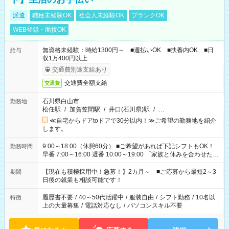
派遣
職種未経験OK
社会人未経験OK
ブランクOK
WEB登録・面接OK
無資格未経験：時給1300円～ ■週払いOK ■扶養内OK ■日
給与
収1万400円以上
交通費別途支給あり
交通費全額支給
交通費
石川県白山市
勤務地
松任駅
/
加賀笠間駅
/
井口(石川県)駅
/
…
≪自宅からドアtoドアで30分以内！≫ご希望の勤務地を紹介
します。
9:00～18:00（休憩60分） ■ご希望があれば下記シフトもOK！
勤務時間
早番 7:00～16:00 遅番 10:00～19:00 「家族と休みを合わせた
い」 「余裕を持って夕飯の準備がしたい」 「できれば残業はし
たくない」 など、ご希望を教えてくださいね。 ※Wワーク希望
【現在も積極採用中！急募！】2カ月～ ■ご応募から最短2～3
期間
の方へ 今ご覧のお仕事で希望する勤務時間と、もう1つのお仕事
日後の就業も相談可能です！
の勤務時間。 合計で週40時間を超える場合は応募できません。
履歴書不要
/
40～50代活躍中
/
服装自由
/
シフト勤務
/
10名以
特徴
上の大量募集
/
電話対応なし
/
パソコンスキル不要