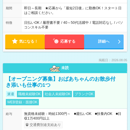
その他にも勤務時間多数！ 日勤のみ、残業なし、交替制など
ご希望を教えてください！
即日～長期 ★応募から「最短2日後」に勤務OK！スタート日
期間
はご相談ください。
日払いOK
/
履歴書不要
/
40～50代活躍中
/
電話対応なし
/
パソ
特徴
コンスキル不要
気になる！
応募する
詳細へ
掲載日：2026.08.05
未読
【オープニング募集】おばあちゃんのお散歩付
き添いも仕事の1つ
派遣
職種未経験OK
社会人未経験OK
ブランクOK
WEB登録・面接OK
無資格未経験：時給1300円～ ■週払いOK ■扶養内OK ■日
給与
収1万400円以上
交通費別途支給あり