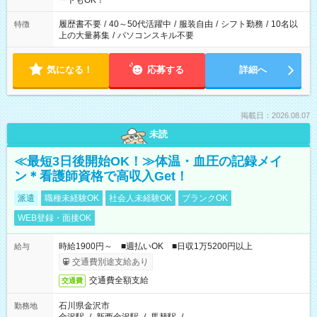
ートもOK！
間と、もう1つのお仕事の勤務時間。 合計で週40時間を超える
場合は応募できません
履歴書不要
/
40～50代活躍中
/
服装自由
/
シフト勤務
/
10名以
特徴
上の大量募集
/
パソコンスキル不要
気になる！
応募する
詳細へ
掲載日：2026.08.07
未読
≪最短3日後開始OK！≫体温・血圧の記録メイ
ン＊看護師資格で高収入Get！
派遣
職種未経験OK
社会人未経験OK
ブランクOK
WEB登録・面接OK
時給1900円～ ■週払いOK ■日収1万5200円以上
給与
交通費別途支給あり
交通費全額支給
交通費
石川県金沢市
勤務地