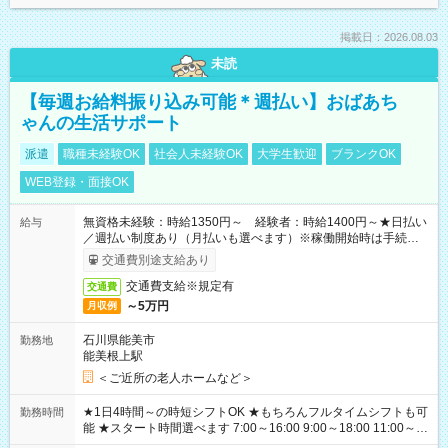
掲載日：2026.08.03
未読
【毎週お給料振り込み可能＊週払い】おばあち
ゃんの生活サポート
派遣
職種未経験OK
社会人未経験OK
大学生歓迎
ブランクOK
WEB登録・面接OK
無資格未経験：時給1350円～ 経験者：時給1400円～★日払い
給与
／週払い制度あり（月払いも選べます）※稼働開始時は手続き完
了次第のお支払いとなります。
交通費別途支給あり
交通費支給※規定有
交通費
～5万円
月収例
石川県能美市
勤務地
能美根上駅
＜ご近所の老人ホームなど＞
★1日4時間～の時短シフトOK ★もちろんフルタイムシフトも可
勤務時間
能 ★スタート時間選べます 7:00～16:00 9:00～18:00 11:00～
20:00 など 残業なし！ ※Wワークの場合、他のお仕事と合わせ