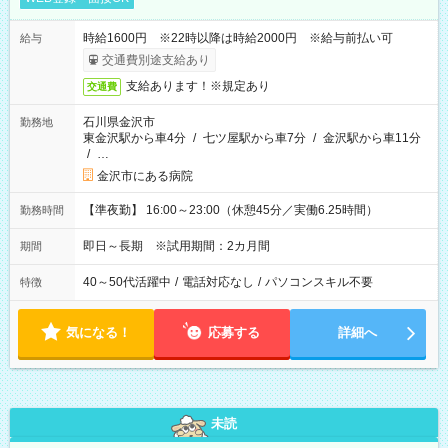
時給1600円 ※22時以降は時給2000円 ※給与前払い可
給与
交通費別途支給あり
支給あります！※規定あり
交通費
石川県金沢市
勤務地
東金沢駅から車4分
/
七ツ屋駅から車7分
/
金沢駅から車11分
/
…
金沢市にある病院
【準夜勤】 16:00～23:00（休憩45分／実働6.25時間）
勤務時間
即日～長期 ※試用期間：2カ月間
期間
40～50代活躍中
/
電話対応なし
/
パソコンスキル不要
特徴
気になる！
応募する
詳細へ
未読