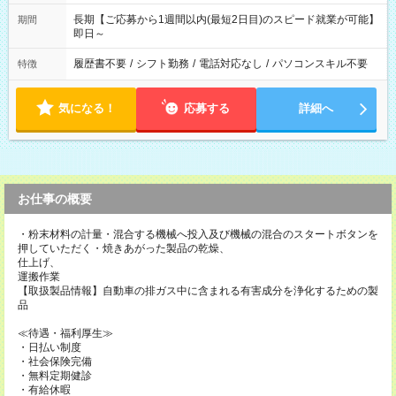
長期【ご応募から1週間以内(最短2日目)のスピード就業が可能】
期間
即日～
履歴書不要
/
シフト勤務
/
電話対応なし
/
パソコンスキル不要
特徴
気になる！
応募する
詳細へ
お仕事の概要
・粉末材料の計量・混合する機械へ投入及び機械の混合のスタートボタンを
押していただく・焼きあがった製品の乾燥、
仕上げ、
運搬作業
【取扱製品情報】自動車の排ガス中に含まれる有害成分を浄化するための製
品
≪待遇・福利厚生≫
・日払い制度
・社会保険完備
・無料定期健診
・有給休暇