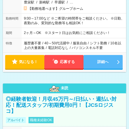
豊栄駅
/
新崎駅
/
早通駅
/
…
【勤務地選べます】グループホーム
9:00～17:00など ※ご希望の時間帯をご相談ください。 ※日勤、
勤務時間
夜勤のみ、変則的な勤務等も相談OK！
2ヶ月～OK ※スタート日はお気軽にご相談ください！
期間
履歴書不要
/
40～50代活躍中
/
服装自由
/
シフト勤務
/
10名以
特徴
上の大量募集
/
電話対応なし
/
パソコンスキル不要
気になる！
応募する
詳細へ
未読
◎経験者歓迎！月収45万円～/日払い・週払い対
応！配送スタッフ/初期費用0円！【JCSロジス
コ】
アルバイト
職種未経験OK