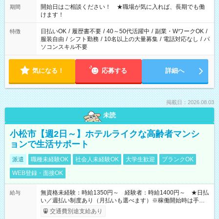
週40時間超の就業はご案内できません ※法令に基づき、週20時
開始日はご相談ください！ ★職場が気に入れば、長期でも働
期間
間以上勤務は社会保険への加入対象となります ※労働者派遣法
けます！
（日雇い派遣の原則禁止）により、短時間・短期間の就業はご
案内が難しい場合があります
日払いOK
/
履歴書不要
/
40～50代活躍中
/
副業・WワークOK
/
特徴
服装自由
/
シフト勤務
/
10名以上の大量募集
/
電話対応なし
/
パ
ソコンスキル不要
気になる！
応募する
詳細へ
掲載日：2026.08.03
未読
小松市【週2日～】ホテルライクな高齢者マンシ
ョンで生活サポート
派遣
職種未経験OK
社会人未経験OK
大学生歓迎
ブランクOK
WEB登録・面接OK
無資格未経験：時給1350円～ 経験者：時給1400円～ ★日払
給与
い／週払い制度あり（月払いも選べます）※稼働開始時は手続き
完了次第のお支払いとなります。
交通費別途支給あり