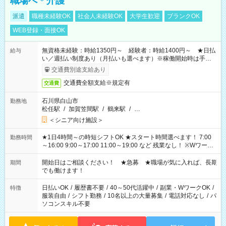
職場へ＊介護
派遣
職種未経験OK
社会人未経験OK
大学生歓迎
ブランクOK
WEB登録・面接OK
無資格未経験：時給1350円～ 経験者：時給1400円～ ★日払
給与
い／週払い制度あり（月払いも選べます）※稼働開始時は手続き
完了次第のお支払いとなります。
交通費別途支給あり
交通費全額支給※規定有
交通費
石川県白山市
勤務地
松任駅
/
加賀笠間駅
/
鶴来駅
/
…
＜シニア向け施設＞
★1日4時間～の時短シフトOK ★スタート時間選べます！ 7:00
勤務時間
～16:00 9:00～17:00 11:00～19:00 など 残業なし！ ※Wワーク
の場合、他のお仕事と合わせ週40時間超の就業はご案内できま
せん ※法令に基づき、週20時間以上勤務は社会保険への加入対
開始日はご相談ください！ ★急募 ★職場が気に入れば、長期
期間
象となります ※労働者派遣法（日雇い派遣の原則禁止）によ
でも働けます！
り、短時間・短期間の就業はご案内が難しい場合があります
日払いOK
/
履歴書不要
/
40～50代活躍中
/
副業・WワークOK
/
特徴
服装自由
/
シフト勤務
/
10名以上の大量募集
/
電話対応なし
/
パ
ソコンスキル不要