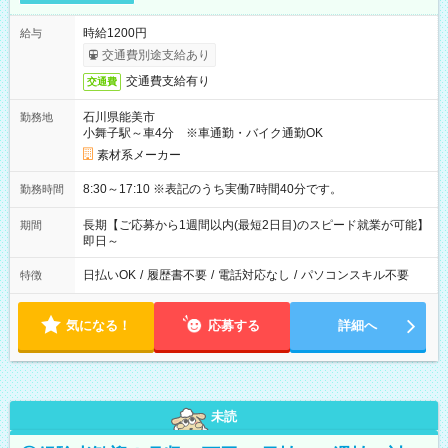
時給1200円
給与
交通費別途支給あり
交通費支給有り
交通費
石川県能美市
勤務地
小舞子駅～車4分 ※車通勤・バイク通勤OK
素材系メーカー
8:30～17:10 ※表記のうち実働7時間40分です。
勤務時間
長期【ご応募から1週間以内(最短2日目)のスピード就業が可能】
期間
即日～
日払いOK
/
履歴書不要
/
電話対応なし
/
パソコンスキル不要
特徴
気になる！
応募する
詳細へ
未読