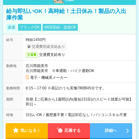
給与即払いOK！高時給！土日休み！製品の入出
庫作業
派遣
ブランクOK
WEB登録・面接OK
時給1450円
給与
交通費別途支給あり
交通費支給有り
交通費
石川県能美市
勤務地
石川県能美市 ※車通勤・バイク通勤OK
電子・機械系メーカー
8:15～17:00 ※表記のうち実働7時間45分です。
勤務時間
長期【ご応募から1週間以内(最短2日目)のスピード就業が可能】
期間
即日～
日払いOK
/
履歴書不要
/
電話対応なし
/
パソコンスキル不要
特徴
気になる！
応募する
詳細へ