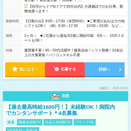
金沢駅
/
新西金沢駅
/
馬替駅
/
…
【自宅からドアtoドアで30分以内】介護施設でのお仕事。勤
務地選べます！
【日勤のみ】9:00～17:00（休憩60分） ■ご希望があればその他
勤務時間
シフトもOK！ （例）8:30～17:30 10:00～19:00 など
「家族とお休みを合わせたい」 「できれば残業はしたくない」
など、あなたのご希望に沿ったお仕事をご紹介します！ ※Wワ
2ヶ月～ ■ご応募から最短3日後に開始可能 9月～、10月スタ
期間
ーク希望の方へ 今ご覧のお仕事で希望する勤務時間と、もう1つ
ートもOK！
のお仕事の勤務時間。 合計で週40時間を超える場合は応募でき
ません
履歴書不要
/
40～50代活躍中
/
服装自由
/
シフト勤務
/
10名以
特徴
上の大量募集
/
パソコンスキル不要
気になる！
応募する
詳細へ
掲載日：2026.08.05
未読
【過去最高時給1600円！】未経験OK！病院内
でカンタンサポート＊4名募集
派遣
職種未経験OK
社会人未経験OK
ブランクOK
WEB登録・面接OK