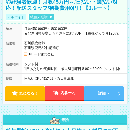
◎経験者歓迎！月収45万円～/日払い・週払い対
応！配送スタッフ/初期費用0円！【Jルート】
アルバイト
職種未経験OK
月給450,000円～800,000円
給与
★配達個数が増えるとさらに給与UP！ 1番稼ぐ人で月120万ほ
ど！ ・主要都市エリア 月収55万円／週5日稼働 月収65万~112
万円／週6日稼働 ・地方郊外エリア 月収40万円／週5日稼働 月
石川県鹿島郡
勤務地
収40万円~50万円／週6日稼働 ＜モデルイメージ＞ ■月収50万
石川県鹿島郡中能登町
円 (27歳男性/江東区在住)※元建築関係 1日150個配達×25日勤務
Jルート株式会社
(日休み) ■月収80万円(43歳男性/墨田区在住)※元営業 1日200個
配達×25日勤務(月休み) 【試用期間】試用期間なし
シフト制
勤務時間
1日あたりの実働時間：最大8時間/日 8:00～20:00（シフト制/実
働8時間） ※週5日勤務（場所次第では週4も有り） ※配達状況
によって時間外での勤務可能性有り ※案件により多少の前後あ
日払いOK / 10名以上の大量募集
特徴
り ※配達が完了次第、帰社OKです
気になる！
応募する
詳細へ
未読