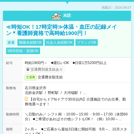
掲載日：2026.08.07
未読
≪時短OK！17時定時≫体温・血圧の記録メイ
ン＊看護師資格で高時給1900円！
派遣
職種未経験OK
社会人未経験OK
ブランクOK
WEB登録・面接OK
時給1900円～ ■週払いOK ■日収1万5200円以上
給与
交通費別途支給あり
交通費全額支給
交通費
石川県金沢市
勤務地
北鉄金沢駅
/
野町駅
/
大河端駅
/
…
【自宅からドアtoドアで30分以内】介護施設でのお仕事。勤
務地選べます！
＼日勤のみ／ シフト例 ・10:00～15:00 ・9:00～17:00（休憩60
勤務時間
分） ■ご希望があればその他シフトもOK！ （例）10:00～
19:00 など 「家族とお休みを合わせたい」 「できれば残業は
したくない」 など、あなたのご希望に沿ったお仕事をご紹介し
2ヶ月～ ■ご応募から最短3日後に開始可能 9月～、10月スタ
期間
ます！ ※Wワーク希望の方へ 今ご覧のお仕事で希望する勤務時