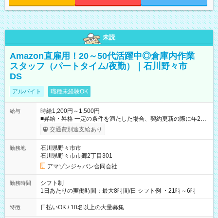
未読
Amazon直雇用！20～50代活躍中◎倉庫内作業
スタッフ（パートタイム/夜勤）｜石川野々市
DS
アルバイト
職種未経験OK
時給1,200円～1,500円
給与
■昇給・昇格 一定の条件を満たした場合、契約更新の際に年2回
まで昇給の機会があります。 ■正社員登用制度あり ※月末締/翌
交通費別途支給あり
月25日支払い ※時間外手当、別途支給 ※深夜割増賃金 (22:00～
翌5:00までは時給が25%UPします) ☆給与前払い制度有！
石川県野々市市
勤務地
☆Amazon直雇用で安定して働けます！ 【試用期間】試用期間
石川県野々市市郷2丁目301
あり 試用期間の長さ：1週間 雇用形態、給与は本採用時と同じ
です。
アマゾンジャパン合同会社
シフト制
勤務時間
1日あたりの実働時間：最大8時間/日 シフト例 ・21時～6時
日払いOK / 10名以上の大量募集
特徴