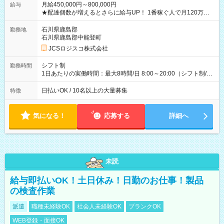
月給450,000円～800,000円
給与
★配達個数が増えるとさらに給与UP！ 1番稼ぐ人で月120万ほ
ど！ ・主要都市エリア 月収55万円／週5日稼働 月収65万~112
万円／週6日稼働 ・地方郊外エリア 月収40万円／週5日稼働 月
石川県鹿島郡
勤務地
収40万円~50万円／週6日稼働 ＜モデルイメージ＞ ■月収50万
石川県鹿島郡中能登町
円 (27歳男性/江東区在住)※元建築関係 1日150個配達×25日勤務
JCSロジスコ株式会社
(日休み) ■月収80万円(43歳男性/墨田区在住)※元営業 1日200個
配達×25日勤務(月休み) 【試用期間】試用期間なし
シフト制
勤務時間
1日あたりの実働時間：最大8時間/日 8:00～20:00（シフト制/実
働8時間） ※週5日勤務（場所次第では週4も有り） ※配達状況
によって時間外での勤務可能性有り ※案件により多少の前後あ
日払いOK / 10名以上の大量募集
特徴
り ※配達が完了次第、帰社OKです
気になる！
応募する
詳細へ
未読
給与即払いOK！土日休み！日勤のお仕事！製品
の検査作業
派遣
職種未経験OK
社会人未経験OK
ブランクOK
WEB登録・面接OK