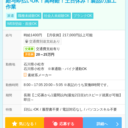
給与即払いOK！高時給！土日休み！製品の加工
作業
派遣
職種未経験OK
社会人未経験OK
ブランクOK
WEB登録・面接OK
時給1400円 【月収例】217,000円以上可能
給与
交通費別途支給あり
交通費支給有り
交通費
20～25万円
月収例
石川県小松市
勤務地
石川県小松市 ※車通勤・バイク通勤OK
素材系メーカー
8:00～17:05 20:00～5:05 ※表記のうち実働8時間です。
勤務時間
長期【ご応募から1週間以内(最短2日目)のスピード就業が可能】
期間
即日～
日払いOK
/
履歴書不要
/
電話対応なし
/
パソコンスキル不要
特徴
気になる！
応募する
詳細へ