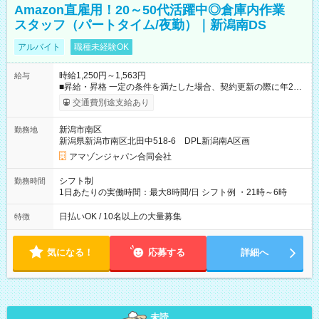
Amazon直雇用！20～50代活躍中◎倉庫内作業
スタッフ（パートタイム/夜勤）｜新潟南DS
アルバイト
職種未経験OK
時給1,250円～1,563円
給与
■昇給・昇格 一定の条件を満たした場合、契約更新の際に年2回
まで昇給の機会があります。 ■正社員登用制度あり ※月末締/翌
交通費別途支給あり
月25日支払い ※時間外手当、別途支給 ※深夜割増賃金 (22:00～
翌5:00までは時給が25%UPします) ☆給与前払い制度有！
新潟市南区
勤務地
☆Amazon直雇用で安定して働けます！ 【試用期間】試用期間
新潟県新潟市南区北田中518-6 DPL新潟南A区画
あり 試用期間の長さ：1週間 雇用形態、給与は本採用時と同じ
です。
アマゾンジャパン合同会社
シフト制
勤務時間
1日あたりの実働時間：最大8時間/日 シフト例 ・21時～6時
日払いOK / 10名以上の大量募集
特徴
気になる！
応募する
詳細へ
未読