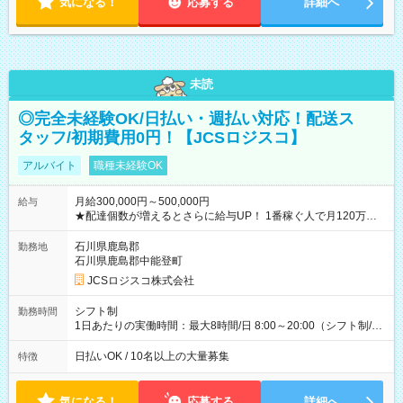
気になる！
応募する
詳細へ
未読
◎完全未経験OK/日払い・週払い対応！配送ス
タッフ/初期費用0円！【JCSロジスコ】
アルバイト
職種未経験OK
月給300,000円～500,000円
給与
★配達個数が増えるとさらに給与UP！ 1番稼ぐ人で月120万ほ
ど！ ・主要都市エリア 月収55万円／週5日稼働 月収65万~112
万円／週6日稼働 ・地方郊外エリア 月収40万円／週5日稼働 月
石川県鹿島郡
勤務地
収40万円~50万円／週6日稼働 ＜モデルイメージ＞ ■月収50万
石川県鹿島郡中能登町
円 (27歳男性/江東区在住)※元建築関係 1日150個配達×25日勤務
JCSロジスコ株式会社
(日休み) ■月収80万円(43歳男性/墨田区在住)※元営業 1日200個
配達×25日勤務(月休み) 【試用期間】試用期間なし
シフト制
勤務時間
1日あたりの実働時間：最大8時間/日 8:00～20:00（シフト制/実
働8時間） ※週5日勤務（場所次第では週4も有り） ※配達状況
によって時間外での勤務可能性有り ※案件により多少の前後あ
日払いOK / 10名以上の大量募集
特徴
り ※配達が完了次第、帰社OKです
気になる！
応募する
詳細へ