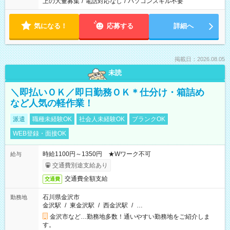
上の大量募集
/
電話対応なし
/
パソコンスキル不要
気になる！
応募する
詳細へ
掲載日：2026.08.05
未読
＼即払いＯＫ／即日勤務ＯＫ＊仕分け・箱詰め
など人気の軽作業！
派遣
職種未経験OK
社会人未経験OK
ブランクOK
WEB登録・面接OK
時給1100円～1350円 ★Wワーク不可
給与
交通費別途支給あり
交通費全額支給
交通費
石川県金沢市
勤務地
金沢駅
/
東金沢駅
/
西金沢駅
/
…
金沢市など…勤務地多数！通いやすい勤務地をご紹介しま
す。