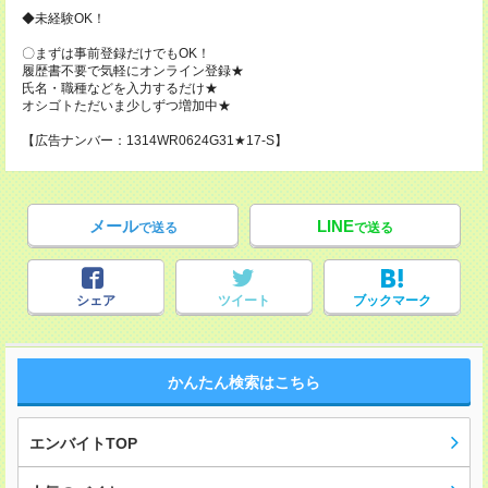
◆未経験OK！
〇まずは事前登録だけでもOK！
履歴書不要で気軽にオンライン登録★
氏名・職種などを入力するだけ★
オシゴトただいま少しずつ増加中★
【広告ナンバー：1314WR0624G31★17-S】
メール
LINE
で送る
で送る
シェア
ツイート
ブックマーク
かんたん検索はこちら
エンバイトTOP