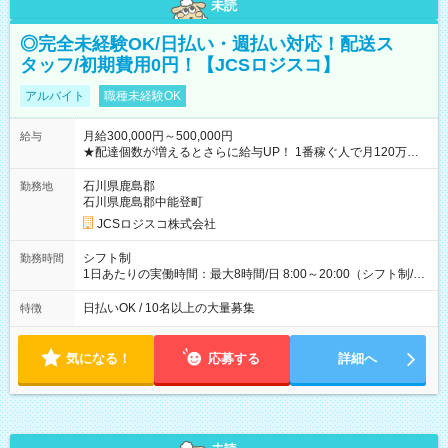
未読
◎完全未経験OK/日払い・週払い対応！配送ス
タッフ/初期費用0円！【JCSロジスコ】
アルバイト
職種未経験OK
月給300,000円～500,000円
給与
★配達個数が増えるとさらに給与UP！ 1番稼ぐ人で月120万ほ
ど！ ・主要都市エリア 月収55万円／週5日稼働 月収65万~112
万円／週6日稼働 ・地方郊外エリア 月収40万円／週5日稼働 月
石川県鹿島郡
勤務地
収40万円~50万円／週6日稼働 ＜モデルイメージ＞ ■月収50万
石川県鹿島郡中能登町
円 (27歳男性/江東区在住)※元建築関係 1日150個配達×25日勤務
JCSロジスコ株式会社
(日休み) ■月収80万円(43歳男性/墨田区在住)※元営業 1日200個
配達×25日勤務(月休み) 【試用期間】試用期間なし
シフト制
勤務時間
1日あたりの実働時間：最大8時間/日 8:00～20:00（シフト制/実
働8時間） ※週5日勤務（場所次第では週4も有り） ※配達状況
によって時間外での勤務可能性有り ※案件により多少の前後あ
日払いOK / 10名以上の大量募集
特徴
り ※配達が完了次第、帰社OKです
気になる！
応募する
詳細へ