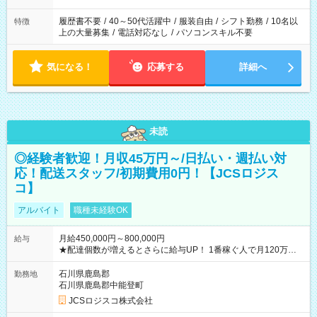
履歴書不要
/
40～50代活躍中
/
服装自由
/
シフト勤務
/
10名以
特徴
上の大量募集
/
電話対応なし
/
パソコンスキル不要
気になる！
応募する
詳細へ
未読
◎経験者歓迎！月収45万円～/日払い・週払い対
応！配送スタッフ/初期費用0円！【JCSロジス
コ】
アルバイト
職種未経験OK
月給450,000円～800,000円
給与
★配達個数が増えるとさらに給与UP！ 1番稼ぐ人で月120万ほ
ど！ ・主要都市エリア 月収55万円／週5日稼働 月収65万~112
万円／週6日稼働 ・地方郊外エリア 月収40万円／週5日稼働 月
石川県鹿島郡
勤務地
収40万円~50万円／週6日稼働 ＜モデルイメージ＞ ■月収50万
石川県鹿島郡中能登町
円 (27歳男性/江東区在住)※元建築関係 1日150個配達×25日勤務
JCSロジスコ株式会社
(日休み) ■月収80万円(43歳男性/墨田区在住)※元営業 1日200個