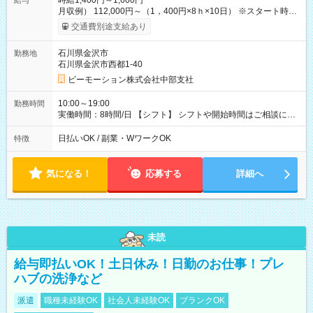
時給1,400円～1,600円
給与
月収例） 112,000円～（1，400円×8ｈ×10日） ※スタート時給
は経験・能力等を考慮 【給与支給日】 月末締めの翌月15日払い
交通費別途支給あり
※15日が土日祝の場合は前日の平日 【支払方法】 日払い/月払い
が選べます！ 【交通費】 全額支給 ※公共交通機関の往復代 【試
石川県金沢市
勤務地
用期間】試用期間なし
石川県金沢市西都1-40
ビーモーション株式会社中部支社
10:00～19:00
勤務時間
実働時間：8時間/日 【シフト】 シフトや開始時間はご相談に応
じます。 【休憩】 休憩60分 昼40分/夕方20分の2回に分けて取
得 【残業】 残業はほぼありません。
日払いOK / 副業・WワークOK
特徴
気になる！
応募する
詳細へ
未読
給与即払いOK！土日休み！日勤のお仕事！プレ
ハブの洗浄など
派遣
職種未経験OK
社会人未経験OK
ブランクOK