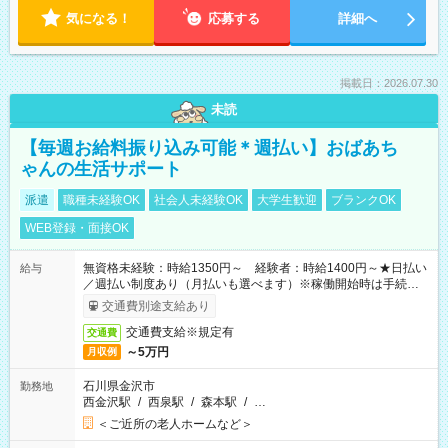
気になる！
応募する
詳細へ
掲載日：2026.07.30
未読
【毎週お給料振り込み可能＊週払い】おばあち
ゃんの生活サポート
派遣
職種未経験OK
社会人未経験OK
大学生歓迎
ブランクOK
WEB登録・面接OK
無資格未経験：時給1350円～ 経験者：時給1400円～★日払い
給与
／週払い制度あり（月払いも選べます）※稼働開始時は手続き完
了次第のお支払いとなります。
交通費別途支給あり
交通費支給※規定有
交通費
～5万円
月収例
石川県金沢市
勤務地
西金沢駅
/
西泉駅
/
森本駅
/
…
＜ご近所の老人ホームなど＞