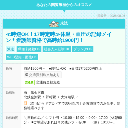
あなたの閲覧履歴からのオススメ
掲載日：2026.08.08
未読
≪時短OK！17時定時≫体温・血圧の記録メイ
ン＊看護師資格で高時給1900円！
派遣
職種未経験OK
社会人未経験OK
ブランクOK
WEB登録・面接OK
時給1900円～ ■週払いOK ■日収1万5200円以上
給与
交通費別途支給あり
交通費全額支給
交通費
石川県金沢市
勤務地
北鉄金沢駅
/
野町駅
/
大河端駅
/
…
【自宅からドアtoドアで30分以内】介護施設でのお仕事。勤
務地選べます！
＼日勤のみ／ シフト例 ・10:00～15:00 ・9:00～17:00（休憩60
勤務時間
分） ■ご希望があればその他シフトもOK！ （例）10:00～
19:00 など 「家族とお休みを合わせたい」 「できれば残業は