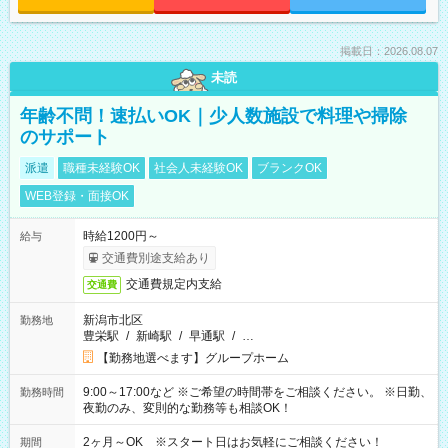
掲載日：2026.08.07
未読
年齢不問！速払いOK｜少人数施設で料理や掃除
のサポート
派遣
職種未経験OK
社会人未経験OK
ブランクOK
WEB登録・面接OK
時給1200円～
給与
交通費別途支給あり
交通費規定内支給
交通費
新潟市北区
勤務地
豊栄駅
/
新崎駅
/
早通駅
/
…
【勤務地選べます】グループホーム
9:00～17:00など ※ご希望の時間帯をご相談ください。 ※日勤、
勤務時間
夜勤のみ、変則的な勤務等も相談OK！
2ヶ月～OK ※スタート日はお気軽にご相談ください！
期間