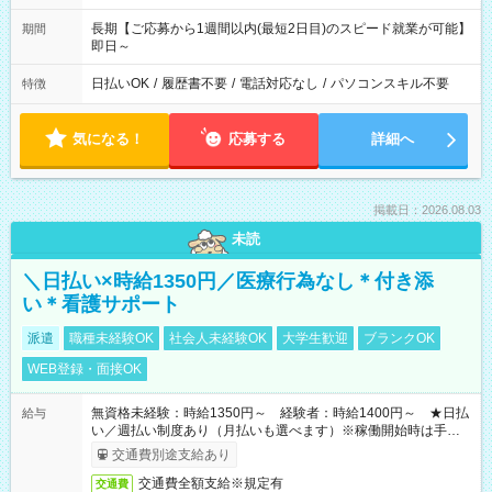
長期【ご応募から1週間以内(最短2日目)のスピード就業が可能】
期間
即日～
日払いOK
/
履歴書不要
/
電話対応なし
/
パソコンスキル不要
特徴
気になる！
応募する
詳細へ
掲載日：2026.08.03
未読
＼日払い×時給1350円／医療行為なし＊付き添
い＊看護サポート
派遣
職種未経験OK
社会人未経験OK
大学生歓迎
ブランクOK
WEB登録・面接OK
無資格未経験：時給1350円～ 経験者：時給1400円～ ★日払
給与
い／週払い制度あり（月払いも選べます）※稼働開始時は手続き
完了次第のお支払いとなります。
交通費別途支給あり
交通費全額支給※規定有
交通費