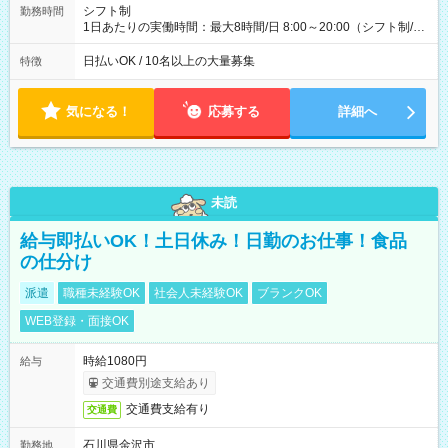
配達×25日勤務(月休み) 【試用期間】試用期間なし
シフト制
勤務時間
1日あたりの実働時間：最大8時間/日 8:00～20:00（シフト制/実
働8時間） ※週5日勤務（場所次第では週4も有り） ※配達状況
によって時間外での勤務可能性有り ※案件により多少の前後あ
日払いOK / 10名以上の大量募集
特徴
り ※配達が完了次第、帰社OKです
気になる！
応募する
詳細へ
未読
給与即払いOK！土日休み！日勤のお仕事！食品
の仕分け
派遣
職種未経験OK
社会人未経験OK
ブランクOK
WEB登録・面接OK
時給1080円
給与
交通費別途支給あり
交通費支給有り
交通費
石川県金沢市
勤務地