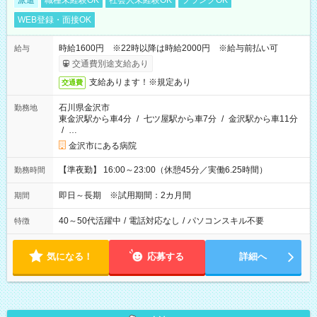
派遣
職種未経験OK
社会人未経験OK
ブランクOK
WEB登録・面接OK
時給1600円 ※22時以降は時給2000円 ※給与前払い可
給与
交通費別途支給あり
支給あります！※規定あり
交通費
石川県金沢市
勤務地
東金沢駅から車4分
/
七ツ屋駅から車7分
/
金沢駅から車11分
/
…
金沢市にある病院
【準夜勤】 16:00～23:00（休憩45分／実働6.25時間）
勤務時間
即日～長期 ※試用期間：2カ月間
期間
40～50代活躍中
/
電話対応なし
/
パソコンスキル不要
特徴
気になる！
応募する
詳細へ