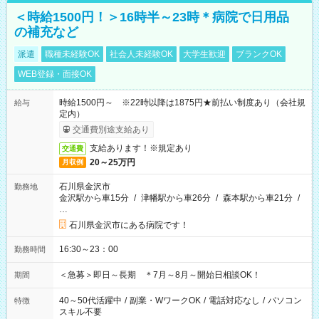
＜時給1500円！＞16時半～23時＊病院で日用品
の補充など
派遣
職種未経験OK
社会人未経験OK
大学生歓迎
ブランクOK
WEB登録・面接OK
時給1500円～ ※22時以降は1875円★前払い制度あり（会社規
給与
定内）
交通費別途支給あり
支給あります！※規定あり
交通費
20～25万円
月収例
石川県金沢市
勤務地
金沢駅から車15分
/
津幡駅から車26分
/
森本駅から車21分
/
…
石川県金沢市にある病院です！
16:30～23：00
勤務時間
＜急募＞即日～長期 ＊7月～8月～開始日相談OK！
期間
40～50代活躍中
/
副業・WワークOK
/
電話対応なし
/
パソコン
特徴
スキル不要