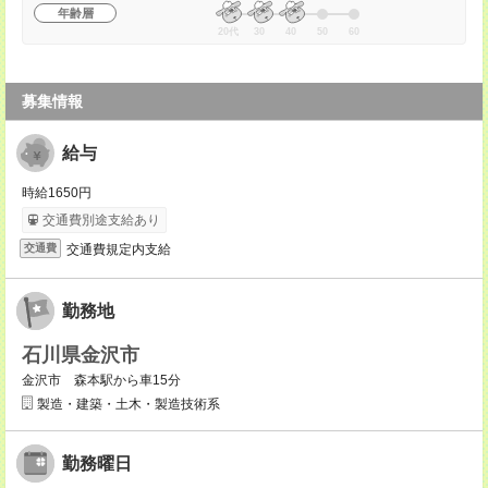
年齢層
20代
30
40
50
60
募集情報
給与
時給1650円
交通費別途支給あり
交通費規定内支給
交通費
勤務地
石川県金沢市
金沢市 森本駅から車15分
製造・建築・土木・製造技術系
勤務曜日