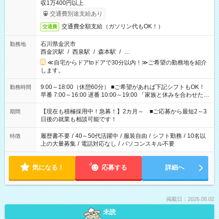
収1万400円以上
交通費別途支給あり
交通費全額支給（ガソリン代もOK！）
交通費
石川県金沢市
勤務地
西金沢駅
/
西泉駅
/
森本駅
/
…
≪自宅からドアtoドアで30分以内！≫ご希望の勤務地を紹介
します。
9:00～18:00（休憩60分） ■ご希望があれば下記シフトもOK！
勤務時間
早番 7:00～16:00 遅番 10:00～19:00 「家族と休みを合わせた
い」 「余裕を持って夕飯の準備がしたい」 「できれば残業はし
たくない」 など、ご希望を教えてくださいね。 ※Wワーク希望
【現在も積極採用中！急募！】2カ月～ ■ご応募から最短2～3
期間
の方へ 今ご覧のお仕事で希望する勤務時間と、もう1つのお仕事
日後の就業も相談可能です！
の勤務時間。 合計で週40時間を超える場合は応募できません。
履歴書不要
/
40～50代活躍中
/
服装自由
/
シフト勤務
/
10名以
特徴
上の大量募集
/
電話対応なし
/
パソコンスキル不要
気になる！
応募する
詳細へ
掲載日：2026.08.02
未読