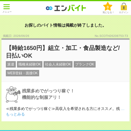
0
メニュー
気になる！
ログイン
お探しのバイト情報は掲載が終了しました。
掲載日 :2026
/
06
/
26
No.SCOTH26208753-T3
【時給1650円】組立・加工・食品製造など/
日払いOK
派遣
職種未経験OK
社会人未経験OK
ブランクOK
WEB登録・面接OK
残業多めでがっつり稼ぐ！
機能的な制服アリ！
≪残業多めでがっつり稼ぐ≫高収入を希望される方にオススメ。残
...
もっとみる