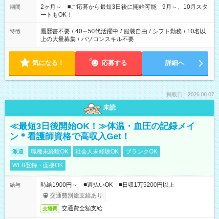
したくない」 など、あなたのご希望に沿ったお仕事をご紹介し
2ヶ月～ ■ご応募から最短3日後に開始可能 9月～、10月スタ
期間
ます！ ※Wワーク希望の方へ 今ご覧のお仕事で希望する勤務時
ートもOK！
間と、もう1つのお仕事の勤務時間。 合計で週40時間を超える
場合は応募できません
履歴書不要
/
40～50代活躍中
/
服装自由
/
シフト勤務
/
10名以
特徴
上の大量募集
/
パソコンスキル不要
気になる！
応募する
詳細へ
掲載日：2026.08.07
未読
≪最短3日後開始OK！≫体温・血圧の記録メイ
ン＊看護師資格で高収入Get！
派遣
職種未経験OK
社会人未経験OK
ブランクOK
WEB登録・面接OK
時給1900円～ ■週払いOK ■日収1万5200円以上
給与
交通費別途支給あり
交通費全額支給
交通費