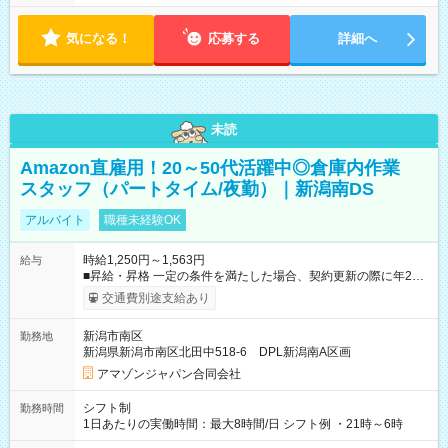
気になる！
応募する
詳細へ
未読
Amazon直雇用！20～50代活躍中◎倉庫内作業
スタッフ（パートタイム/夜勤）｜新潟南DS
アルバイト
職種未経験OK
時給1,250円～1,563円
給与
■昇給・昇格 一定の条件を満たした場合、契約更新の際に年2回
まで昇給の機会があります。 ■正社員登用制度あり ※月末締/翌
交通費別途支給あり
月25日支払い ※時間外手当、別途支給 ※深夜割増賃金 (22:00～
翌5:00までは時給が25%UPします) ☆給与前払い制度有！
新潟市南区
勤務地
☆Amazon直雇用で安定して働けます！ 【試用期間】試用期間
新潟県新潟市南区北田中518-6 DPL新潟南A区画
あり 試用期間の長さ：1週間 雇用形態、給与は本採用時と同じ
です。
アマゾンジャパン合同会社
シフト制
勤務時間
1日あたりの実働時間：最大8時間/日 シフト例 ・21時～6時