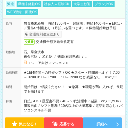
派遣
職種未経験OK
社会人未経験OK
大学生歓迎
ブランクOK
WEB登録・面接OK
無資格未経験：時給1350円～ 経験者：時給1400円～★日払い
給与
／週払い制度あり（月払いも選べます）※稼働開始時は手続き完
了次第のお支払いとなります。
交通費別途支給あり
交通費全額支給※規定有
交通費
石川県金沢市
勤務地
東金沢駅
/
乙丸駅
/
磯部(石川県)駅
/
…
＜シニア向けマンション＞
★1日4時間～の時短シフトOK ★スタート時間選べます！ 7:00
勤務時間
～16:00 9:00～17:00 11:00～19:00 など 残業なし！ ※Wワーク
の場合、他のお仕事と合わせ週40時間超の就業はご案内できま
せん ※法令に基づき、週20時間以上勤務は社会保険への加入対
開始日はご相談ください！ ★急募 ★職場が気に入れば、長期
期間
象となります ※労働者派遣法（日雇い派遣の原則禁止）によ
でも働けます！
り、短時間・短期間の就業はご案内が難しい場合があります
日払いOK
/
履歴書不要
/
40～50代活躍中
/
副業・WワークOK
/
特徴
服装自由
/
シフト勤務
/
10名以上の大量募集
/
電話対応なし
/
パ
ソコンスキル不要
気になる！
応募する
詳細へ