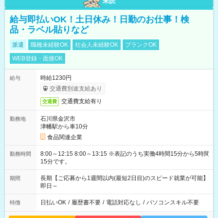
未読
給与即払いOK！土日休み！日勤のお仕事！検
品・ラベル貼りなど
派遣
職種未経験OK
社会人未経験OK
ブランクOK
WEB登録・面接OK
時給1230円
給与
交通費別途支給あり
交通費支給有り
交通費
石川県金沢市
勤務地
津幡駅から車10分
食品関連企業
8:00～12:15 8:00～13:15 ※表記のうち実働4時間15分から5時間
勤務時間
15分です。
長期【ご応募から1週間以内(最短2日目)のスピード就業が可能】
期間
即日～
日払いOK
/
履歴書不要
/
電話対応なし
/
パソコンスキル不要
特徴