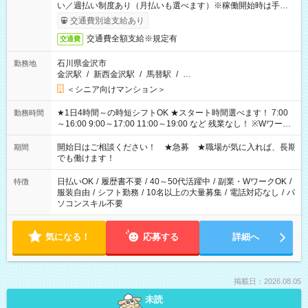
い／週払い制度あり（月払いも選べます）※稼働開始時は手続き
完了次第のお支払いとなります。
交通費別途支給あり
交通費全額支給※規定有
交通費
石川県金沢市
勤務地
金沢駅
/
新西金沢駅
/
馬替駅
/
…
＜シニア向けマンション＞
★1日4時間～の時短シフトOK ★スタート時間選べます！ 7:00
勤務時間
～16:00 9:00～17:00 11:00～19:00 など 残業なし！ ※Wワーク
の場合、他のお仕事と合わせ週40時間超の就業はご案内できま
せん ※法令に基づき、週20時間以上勤務は社会保険への加入対
開始日はご相談ください！ ★急募 ★職場が気に入れば、長期
期間
象となります ※労働者派遣法（日雇い派遣の原則禁止）によ
でも働けます！
り、短時間・短期間の就業はご案内が難しい場合があります
日払いOK
/
履歴書不要
/
40～50代活躍中
/
副業・WワークOK
/
特徴
服装自由
/
シフト勤務
/
10名以上の大量募集
/
電話対応なし
/
パ
ソコンスキル不要
気になる！
応募する
詳細へ
掲載日：2026.08.05
未読