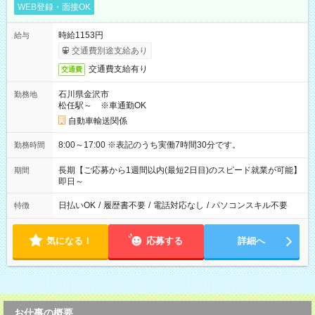
WEB登録・面接OK
時給1153円
給与
交通費別途支給あり
交通費支給有り
交通費
石川県金沢市
勤務地
松任駅～ ※車通勤OK
自動車輸送関係
8:00～17:00 ※表記のうち実働7時間30分です。
勤務時間
長期【ご応募から1週間以内(最短2日目)のスピード就業が可能】
期間
即日～
日払いOK
/
履歴書不要
/
電話対応なし
/
パソコンスキル不要
特徴
気になる！
応募する
詳細へ
お仕事の概要