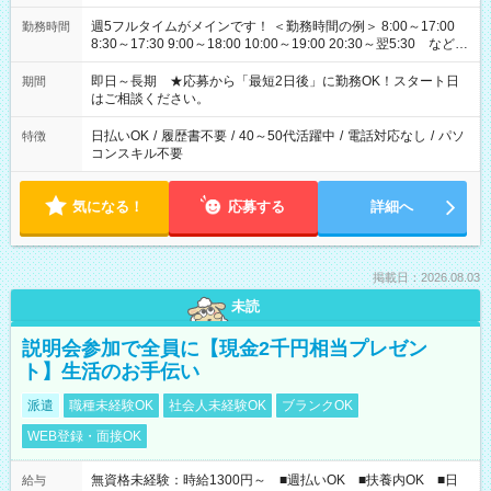
週5フルタイムがメインです！ ＜勤務時間の例＞ 8:00～17:00
勤務時間
8:30～17:30 9:00～18:00 10:00～19:00 20:30～翌5:30 など ★
その他にも勤務時間多数！ 日勤のみ、残業なし、交替制など
ご希望を教えてください！
即日～長期 ★応募から「最短2日後」に勤務OK！スタート日
期間
はご相談ください。
日払いOK
/
履歴書不要
/
40～50代活躍中
/
電話対応なし
/
パソ
特徴
コンスキル不要
気になる！
応募する
詳細へ
掲載日：2026.08.03
未読
説明会参加で全員に【現金2千円相当プレゼン
ト】生活のお手伝い
派遣
職種未経験OK
社会人未経験OK
ブランクOK
WEB登録・面接OK
無資格未経験：時給1300円～ ■週払いOK ■扶養内OK ■日
給与