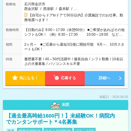
石川県金沢市
勤務地
西金沢駅
/
西泉駅
/
森本駅
/
…
【自宅からドアtoドアで30分以内】介護施設でのお仕事。勤
務地選べます！
【日勤のみ】9:00～17:00（休憩60分） ■ご希望があればその他
勤務時間
シフトもOK！ （例）8:30～17:30 10:00～19:00 など
「家族とお休みを合わせたい」 「できれば残業はしたくない」
など、あなたのご希望に沿ったお仕事をご紹介します！ ※Wワ
2ヶ月～ ■ご応募から最短3日後に開始可能 9月～、10月スタ
期間
ーク希望の方へ 今ご覧のお仕事で希望する勤務時間と、もう1つ
ートもOK！
のお仕事の勤務時間。 合計で週40時間を超える場合は応募でき
ません
履歴書不要
/
40～50代活躍中
/
服装自由
/
シフト勤務
/
10名以
特徴
上の大量募集
/
パソコンスキル不要
気になる！
応募する
詳細へ
掲載日：2026.08.05
未読
【過去最高時給1600円！】未経験OK！病院内
でカンタンサポート＊4名募集