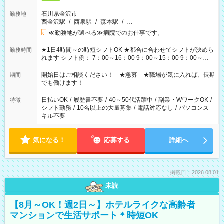
石川県金沢市
勤務地
西金沢駅
/
西泉駅
/
森本駅
/
…
≪勤務地が選べる≫病院でのお仕事です。
★1日4時間～の時短シフトOK ★都合に合わせてシフトが決めら
勤務時間
れます シフト例： 7：00～16：00 9：00～15：00 9：00～
18：00 11：00～20：00 など ※Wワークの場合、他のお仕事と
合わせ週40時間超の就業はご案内できません ※法令に基づき、
開始日はご相談ください！ ★急募 ★職場が気に入れば、長期
期間
週20時間以上勤務は社会保険への加入対象となります ※労働者
でも働けます！
派遣法（日雇い派遣の原則禁止）により、短時間・短期間の就
業はご案内が難しい場合があります
日払いOK
/
履歴書不要
/
40～50代活躍中
/
副業・WワークOK
/
特徴
シフト勤務
/
10名以上の大量募集
/
電話対応なし
/
パソコンス
キル不要
気になる！
応募する
詳細へ
掲載日：2026.08.01
未読
【8月～OK！週2日～】ホテルライクな高齢者
マンションで生活サポート＊時短OK