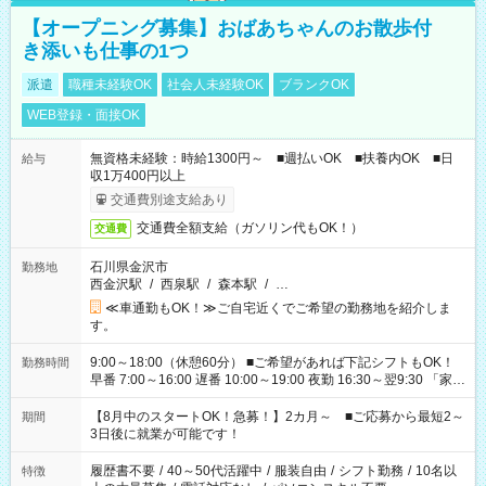
【オープニング募集】おばあちゃんのお散歩付
き添いも仕事の1つ
派遣
職種未経験OK
社会人未経験OK
ブランクOK
WEB登録・面接OK
無資格未経験：時給1300円～ ■週払いOK ■扶養内OK ■日
給与
収1万400円以上
交通費別途支給あり
交通費全額支給（ガソリン代もOK！）
交通費
石川県金沢市
勤務地
西金沢駅
/
西泉駅
/
森本駅
/
…
≪車通勤もOK！≫ご自宅近くでご希望の勤務地を紹介しま
す。
9:00～18:00（休憩60分） ■ご希望があれば下記シフトもOK！
勤務時間
早番 7:00～16:00 遅番 10:00～19:00 夜勤 16:30～翌9:30 「家族
と休みを合わせたい」 「余裕を持って夕飯の準備がしたい」
「できれば残業はしたくない」 など、ご希望を教えてください
【8月中のスタートOK！急募！】2カ月～ ■ご応募から最短2～
期間
ね。 ※Wワーク希望の方へ 今ご覧のお仕事で希望する勤務時間
3日後に就業が可能です！
と、もう1つのお仕事の勤務時間。 合計で週40時間を超える場
合は応募できません。
履歴書不要
/
40～50代活躍中
/
服装自由
/
シフト勤務
/
10名以
特徴