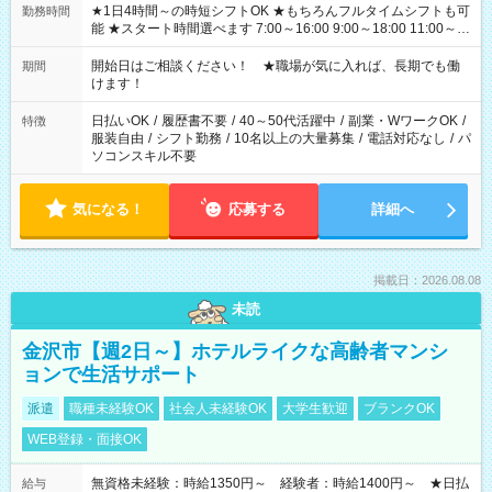
★1日4時間～の時短シフトOK ★もちろんフルタイムシフトも可
勤務時間
能 ★スタート時間選べます 7:00～16:00 9:00～18:00 11:00～
20:00 など 残業なし！ ※Wワークの場合、他のお仕事と合わせ
週40時間超の就業はご案内できません ※法令に基づき、週20時
開始日はご相談ください！ ★職場が気に入れば、長期でも働
期間
間以上勤務は社会保険への加入対象となります ※労働者派遣法
けます！
（日雇い派遣の原則禁止）により、短時間・短期間の就業はご
案内が難しい場合があります
日払いOK
/
履歴書不要
/
40～50代活躍中
/
副業・WワークOK
/
特徴
服装自由
/
シフト勤務
/
10名以上の大量募集
/
電話対応なし
/
パ
ソコンスキル不要
気になる！
応募する
詳細へ
掲載日：2026.08.08
未読
金沢市【週2日～】ホテルライクな高齢者マンシ
ョンで生活サポート
派遣
職種未経験OK
社会人未経験OK
大学生歓迎
ブランクOK
WEB登録・面接OK
無資格未経験：時給1350円～ 経験者：時給1400円～ ★日払
給与