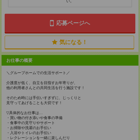
い。
応募ページへ
気になる！
お仕事の概要
＼グループホームでの生活サポート／
介護度が低く、自立を目指すお年寄りが、
他の利用者さんとの共同生活を行う施設です！
そのため時には手伝いすぎずに、じっくりと
見守ってあげることも大切です！
▽具体的なお仕事は…
・買い物の付き添いや食事の準備
・食事中の見守りやサポート
・お掃除や洗濯のお手伝い
・入浴やトイレのお手伝い
・レクレーションを一緒に楽しんだり