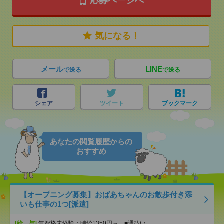
応募ページへ
気になる！
メール
LINE
で送る
で送る
シェア
ツイート
ブックマーク
あなたの閲覧履歴からの
おすすめ
【オープニング募集】おばあちゃんのお散歩付き添
いも仕事の1つ[派遣]
[給 与]
無資格未経験：時給1350円～ ■週払い