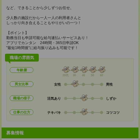
など、できることから少しずつお任せ。
少人数の施設だから一人一人の利用者さんと
しっかり向き合えることもやりがいの一つ！
【ポイント】
勤務当日も申請可能な給与速払いサービスあり！
アプリでカンタン 24時間・365日申請OK
"最短1時間後"に給与振り込みも可能です！
職場の雰囲気
年齢層
20代
30
40
50
60
男女比率
女性
男性
職場の様子
活気あり
しずか
仕事の仕方
テキパキ
コツコツ
募集情報