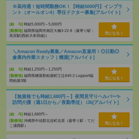
※高待遇！短時間勤務OK！【時給5000円】インプラ
ント（オールオン4）専任ドクター募集[アルバイト]
[給 与]
時給5,000円～5,000円
[勤務地]
福岡県福岡市南区大楠3-22-8（最寄り駅：
気になる！
高宮駅(西鉄大牟田線)）
＼Amazon Ready募集／Amazon直雇用！◎日勤◎
倉庫内作業スタッフ｜糟屋[アルバイト]
[給 与]
時給1,250円～1,250円
[勤務地]
福岡県糟屋郡粕屋町江辻840-2 Logiport福
気になる！
岡粕屋3階
【無資格でも時給1,680円～】夜間見守りヘルパー✨
訪問介護（週1日から／夜勤専従） /Jb[アルバイト]
[給 与]
時給1,680円～
[勤務地]
沖縄県中頭郡北谷町吉原（最寄り駅：てだ
気になる！
こ浦西駅）