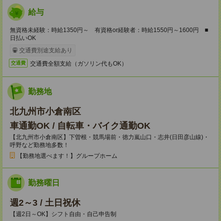
給与
無資格未経験：時給1350円～ 有資格or経験者：時給1550円～1600円 ■
日払いOK
交通費別途支給あり
交通費全額支給（ガソリン代もOK）
交通費
勤務地
北九州市小倉南区
車通勤OK / 自転車・バイク通勤OK
【北九州市小倉南区】下曽根・競馬場前・徳力嵐山口・志井(日田彦山線)・
呼野など勤務地多数！
【勤務地選べます！】グループホーム
勤務曜日
週2～3 / 土日祝休
【週2日～OK】シフト自由・自己申告制