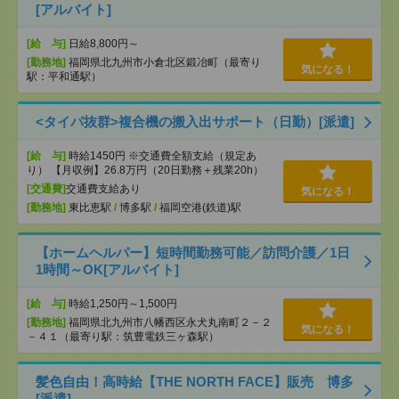
[アルバイト]
[給 与]
日給8,800円～
[勤務地]
福岡県北九州市小倉北区鍛冶町（最寄り
気になる！
駅：平和通駅）
<タイパ抜群>複合機の搬入出サポート（日勤）[派遣]
[給 与]
時給1450円 ※交通費全額支給（規定あ
り） 【月収例】26.8万円（20日勤務＋残業20h）
[交通費]
交通費支給あり
気になる！
[勤務地]
東比恵駅
/
博多駅
/
福岡空港(鉄道)駅
【ホームヘルパー】短時間勤務可能／訪問介護／1日
1時間～OK[アルバイト]
[給 与]
時給1,250円～1,500円
[勤務地]
福岡県北九州市八幡西区永犬丸南町２－２
気になる！
－４１（最寄り駅：筑豊電鉄三ヶ森駅）
髪色自由！高時給【THE NORTH FACE】販売 博多
[派遣]