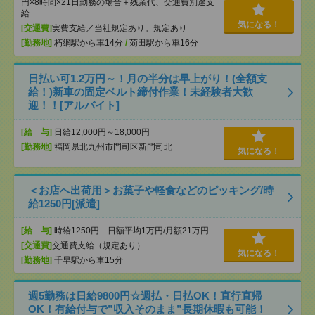
円×8時間×21日勤務の場合＋残業代、交通費別途支
給
気になる！
[交通費]
実費支給／当社規定あり。規定あり
[勤務地]
朽網駅から車14分
/
苅田駅から車16分
日払い可1.2万円～！月の半分は早上がり！(全額支
給！)新車の固定ベルト締付作業！未経験者大歓
迎！！[アルバイト]
[給 与]
日給12,000円～18,000円
[勤務地]
福岡県北九州市門司区新門司北
気になる！
＜お店へ出荷用＞お菓子や軽食などのピッキング/時
給1250円[派遣]
[給 与]
時給1250円 日額平均1万円/月額21万円
[交通費]
交通費支給（規定あり）
気になる！
[勤務地]
千早駅から車15分
週5勤務は日給9800円☆週払・日払OK！直行直帰
OK！有給付与で”収入そのまま”長期休暇も可能！