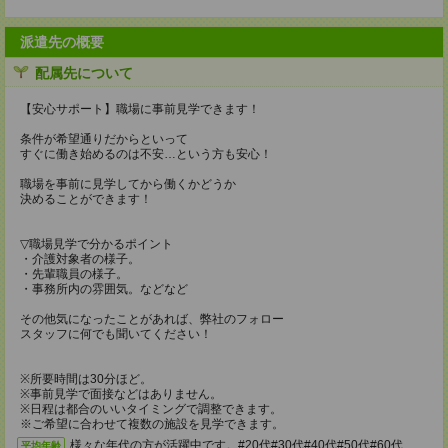
派遣先の概要
配属先について
【安心サポート】職場に事前見学できます！
条件が希望通りだからといって
すぐに働き始めるのは不安…という方も安心！
職場を事前に見学してから働くかどうか
決めることができます！
▽職場見学で分かるポイント
・介護対象者の様子。
・先輩職員の様子。
・事務所内の雰囲気。などなど
その他気になったことがあれば、弊社のフォロー
スタッフに何でも聞いてください！
※所要時間は30分ほど。
※事前見学で面接などはありません。
※日程は都合のいいタイミングで調整できます。
※ご希望に合わせて複数の施設を見学できます。
様々な年代の方が活躍中です。#20代#30代#40代#50代#60代
平均年齢