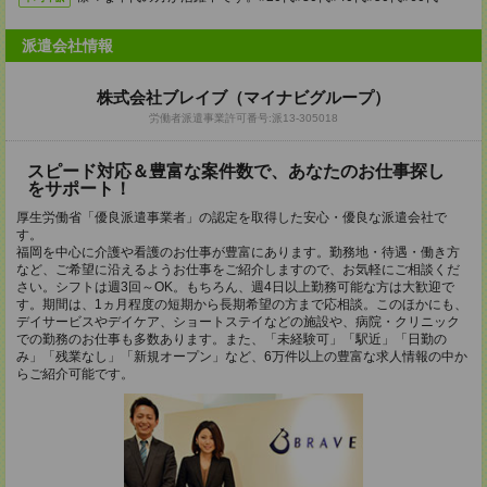
派遣会社情報
株式会社ブレイブ（マイナビグループ）
労働者派遣事業許可番号:派13-305018
スピード対応＆豊富な案件数で、あなたのお仕事探し
をサポート！
厚生労働省「優良派遣事業者」の認定を取得した安心・優良な派遣会社で
す。
福岡を中心に介護や看護のお仕事が豊富にあります。勤務地・待遇・働き方
など、ご希望に沿えるようお仕事をご紹介しますので、お気軽にご相談くだ
さい。シフトは週3回～OK。もちろん、週4日以上勤務可能な方は大歓迎で
す。期間は、1ヵ月程度の短期から長期希望の方まで応相談。このほかにも、
デイサービスやデイケア、ショートステイなどの施設や、病院・クリニック
での勤務のお仕事も多数あります。また、「未経験可」「駅近」「日勤の
み」「残業なし」「新規オープン」など、6万件以上の豊富な求人情報の中か
らご紹介可能です。