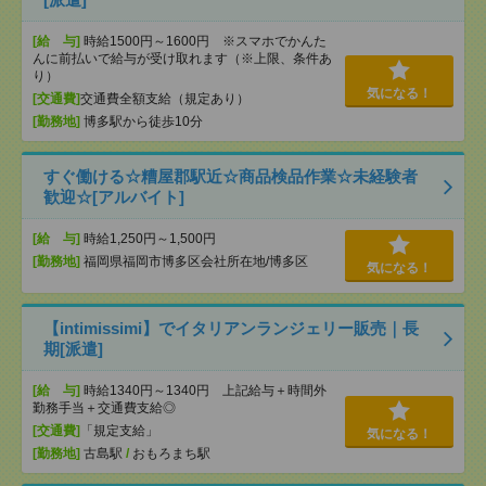
[給 与]
時給1500円～1600円 ※スマホでかんた
んに前払いで給与が受け取れます（※上限、条件あ
り）
気になる！
[交通費]
交通費全額支給（規定あり）
[勤務地]
博多駅から徒歩10分
すぐ働ける☆糟屋郡駅近☆商品検品作業☆未経験者
歓迎☆[アルバイト]
[給 与]
時給1,250円～1,500円
[勤務地]
福岡県福岡市博多区会社所在地/博多区
気になる！
【intimissimi】でイタリアンランジェリー販売｜長
期[派遣]
[給 与]
時給1340円～1340円 上記給与＋時間外
勤務手当＋交通費支給◎
[交通費]
「規定支給」
気になる！
[勤務地]
古島駅
/
おもろまち駅