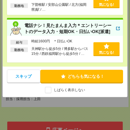
【MD福岡支店】
以上
下曽根駅 / 安部山公園駅 / 北方(福岡
気になる!
勤務地
〒810-0001
県)駅 / …
福岡市中央区天神1-9-17福岡天神フコク生命ビル12F
TEL：0120-514-202
担当：採用担当：手嶋
電話ナシ！見たまんま入力＊エントリーシー
【MD熊本支店】
トのデータ入力・短期OK・日払いOK[派遣]
〒860-0806
熊本県熊本市中央区花畑町1-1 大樹生命熊本ビル4F
時給1600円 ＊日払いOK
給与
TEL：0120514202
担当：採用担当：増田
天神駅から徒歩5分 / 博多駅からバス
勤務地
気になる!
15分 / 西鉄福岡駅から徒歩5分 / …
【MD鹿児島支店】
〒890-0053
鹿児島県鹿児島市中央町12-2 明治安田生命鹿児島中央町ビル7F
TEL：0120514202
担当：採用担当：野﨑
スキップ
どちらも気になる！
【MS沖縄支店】
しばらく表示しない
〒900-0015 沖縄県那覇市久茂地2-9-7 住友生命那覇久茂地ビル9F
TEL：0120514202
担当：採用担当：上田