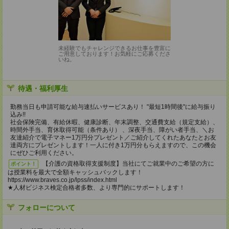
未経験でもチャレンジできるお仕事を豊富に
ご用意しております！お気軽にご応募くださ
いね。
待遇・福利厚生
勤務当日も申請可能な給与速払いサービスあり！ "最短1時間後"に給与振り
込み!!
社会保険完備、有給休暇、健康診断、年末調整、交通費支給（規定支給）、
時間外手当、育休取得可能（条件あり） 、深夜手当、障がい者手当、＼お
友達紹介で電子マネー1万円分プレゼント／ご紹介してくれたあなたとお友
達両方にプレゼントします！一人に付き1万円分もらえますので、この機会
にぜひご利用ください。
【介護の資格取得支援制度】当社にてご就業中のご希望の方に
ポイント！
は授業料を最大で全額キャッシュバックします！
https://www.braves.co.jp/lpss/index.html
★人材ビジネス検定合格者多数、より専門的にサポートします！
フォローについて