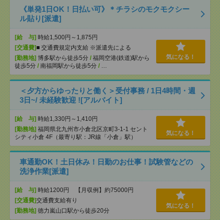
《単発1日OK！日払い可》＊チラシのモクモクシー
ル貼り[派遣]
[給 与]
時給1,500円～1,875円
[交通費]
■ 交通費規定内支給 ※派遣先による
気になる！
[勤務地]
博多駅から徒歩5分
/
福岡空港(鉄道)駅から
徒歩5分
/
南福岡駅から徒歩5分
/
…
＜夕方からゆったりと働く＞受付事務 / 1日4時間・週
3日~/ 未経験歓迎 ![アルバイト]
[給 与]
時給1,330円～1,410円
[勤務地]
福岡県北九州市小倉北区京町3-1-1 セント
気になる！
シティ小倉 4F（最寄り駅：JR線「小倉」駅）
車通勤OK！土日休み！日勤のお仕事！試験管などの
洗浄作業[派遣]
[給 与]
時給1200円 【月収例】約75000円
[交通費]
交通費支給有り
気になる！
[勤務地]
徳力嵐山口駅から徒歩20分