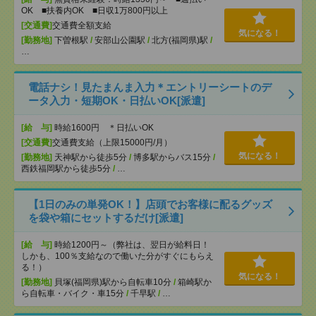
OK ■扶養内OK ■日収1万800円以上
[交通費]
交通費全額支給
気になる！
[勤務地]
下曽根駅
/
安部山公園駅
/
北方(福岡県)駅
/
…
電話ナシ！見たまんま入力＊エントリーシートのデ
ータ入力・短期OK・日払いOK[派遣]
[給 与]
時給1600円 ＊日払いOK
[交通費]
交通費支給（上限15000円/月）
気になる！
[勤務地]
天神駅から徒歩5分
/
博多駅からバス15分
/
西鉄福岡駅から徒歩5分
/
…
【1日のみの単発OK！】店頭でお客様に配るグッズ
を袋や箱にセットするだけ[派遣]
[給 与]
時給1200円～（弊社は、翌日が給料日！
しかも、100％支給なので働いた分がすぐにもらえ
る！）
気になる！
[勤務地]
貝塚(福岡県)駅から自転車10分
/
箱崎駅か
ら自転車・バイク・車15分
/
千早駅
/
…