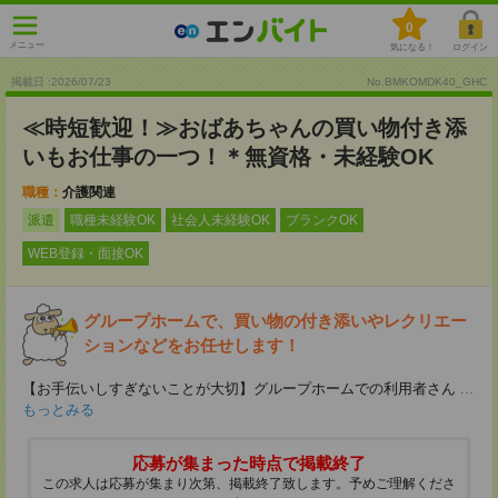
0
メニュー
気になる！
ログイン
掲載日 :2026
/
07
/
23
No.BMKOMDK40_GHC
≪時短歓迎！≫おばあちゃんの買い物付き添
いもお仕事の一つ！＊無資格・未経験OK
職種：
介護関連
派遣
職種未経験OK
社会人未経験OK
ブランクOK
WEB登録・面接OK
グループホームで、買い物の付き添いやレクリエー
ションなどをお任せします！
【お手伝いしすぎないことが大切】グループホームでの利用者さん
...
もっとみる
応募が集まった時点で掲載終了
この求人は応募が集まり次第、掲載終了致します。予めご理解くださ