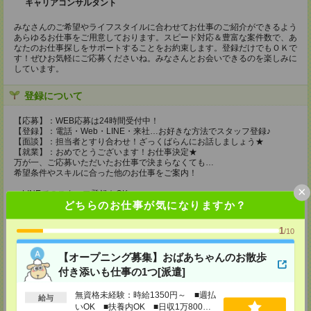
キャリアコンサルタント
みなさんのご希望やライフスタイルに合わせてお仕事のご紹介ができるよう
あらゆるお仕事をご用意しております。スピード対応＆豊富な案件数で、あ
なたのお仕事探しをサポートすることをお約束します。登録だけでもＯＫで
す！ぜひお気軽にご応募くださいね。みなさんとお会いできるのを楽しみに
しています。
登録について
【応募】：WEB応募は24時間受付中！
【登録】：電話・Web・LINE・来社…お好きな方法でスタッフ登録♪
【面談】：担当者とすり合わせ！ざっくばらんにお話しましょう★
【就業】：おめでとうございます！お仕事決定★
万が一、ご応募いただいたお仕事で決まらなくても…
希望条件やスキルに合った他のお仕事をご案内！
×
～LINEでのスタッフ登録もOK～
どちらのお仕事が気になりますか？
応募後、LINEアカウントの友達登録URLをお送りします★
登録場所
1
/10
【MD北九州支店】
【オープニング募集】おばあちゃんのお散歩
〒802-0003
付き添いも仕事の1つ[派遣]
福岡県北九州市小倉北区米町1-1-1小倉朝日ひびきビル6F
TEL：0120-514-202
担当：採用担当：前田
無資格未経験：時給1350円～ ■週払
給与
いOK ■扶養内OK ■日収1万800円