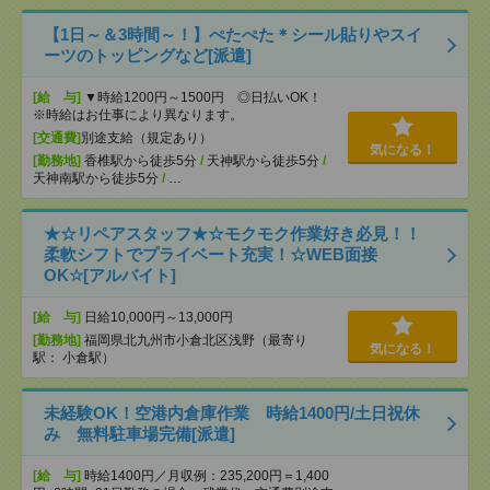
【1日～＆3時間～！】ぺたぺた＊シール貼りやスイ
ーツのトッピングなど[派遣]
[給 与]
▼時給1200円～1500円 ◎日払いOK！
※時給はお仕事により異なります。
[交通費]
別途支給（規定あり）
気になる！
[勤務地]
香椎駅から徒歩5分
/
天神駅から徒歩5分
/
天神南駅から徒歩5分
/
…
★☆リペアスタッフ★☆モクモク作業好き必見！！
柔軟シフトでプライベート充実！☆WEB面接
OK☆[アルバイト]
[給 与]
日給10,000円～13,000円
[勤務地]
福岡県北九州市小倉北区浅野（最寄り
気になる！
駅： 小倉駅）
未経験OK！空港内倉庫作業 時給1400円/土日祝休
み 無料駐車場完備[派遣]
[給 与]
時給1400円／月収例：235,200円＝1,400