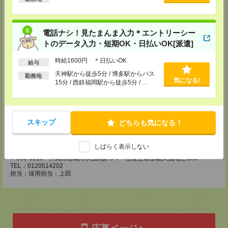
【MD福岡支店】
〒810-0001
福岡市中央区天神1-9-17福岡天神フコク生命ビル12F
TEL：0120-514-202
電話ナシ！見たまんま入力＊エントリーシー
担当：採用担当：手嶋
トのデータ入力・短期OK・日払いOK[派遣]
【MD熊本支店】
時給1600円 ＊日払いOK
〒860-0806
給与
熊本県熊本市中央区花畑町1-1 大樹生命熊本ビル4F
天神駅から徒歩5分 / 博多駅からバス
勤務地
TEL：0120514202
気になる!
15分 / 西鉄福岡駅から徒歩5分 / …
担当：採用担当：増田
【MD鹿児島支店】
〒890-0053
鹿児島県鹿児島市中央町12-2 明治安田生命鹿児島中央町ビル7F
スキップ
どちらも気になる！
TEL：0120514202
担当：採用担当：野﨑
しばらく表示しない
【MS沖縄支店】
〒900-0015 沖縄県那覇市久茂地2-9-7 住友生命那覇久茂地ビル9F
TEL：0120514202
担当：採用担当：上田