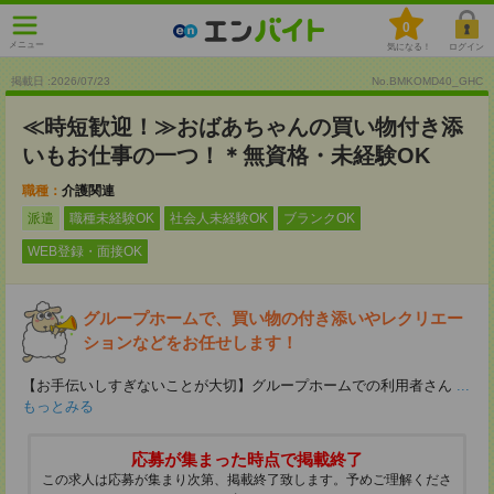
0
メニュー
気になる！
ログイン
掲載日 :2026
/
07
/
23
No.BMKOMD40_GHC
≪時短歓迎！≫おばあちゃんの買い物付き添
いもお仕事の一つ！＊無資格・未経験OK
職種：
介護関連
派遣
職種未経験OK
社会人未経験OK
ブランクOK
WEB登録・面接OK
グループホームで、買い物の付き添いやレクリエー
ションなどをお任せします！
【お手伝いしすぎないことが大切】グループホームでの利用者さん
...
もっとみる
応募が集まった時点で掲載終了
この求人は応募が集まり次第、掲載終了致します。予めご理解くださ