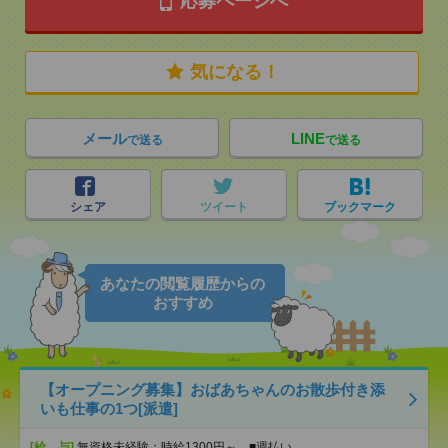
応募ページへ
気になる！
メール
LINE
で送る
で送る
シェア
ツイート
ブックマーク
あなたの閲覧履歴からの
おすすめ
【オープニング募集】おばあちゃんのお散歩付き添
いも仕事の1つ[派遣]
[給 与]
無資格未経験：時給1300円～ ■週払い