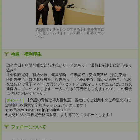
未経験でもチャレンジできるお仕事を豊富に
ご用意しております！お気軽にご応募くださ
いね。
待遇・福利厚生
勤務当日も申請可能な給与速払いサービスあり！ "最短1時間後"に給与振り
込み!!
社会保険完備、有給休暇、健康診断、年末調整、交通費支給（規定支給）、
時間外手当、育休取得可能（条件あり） 、深夜手当、障がい者手当、＼お
友達紹介で電子マネー1万円分プレゼント／ご紹介してくれたあなたとお友
達両方にプレゼントします！一人に付き1万円分もらえますので、この機会
にぜひご利用ください。
【介護の資格取得支援制度】当社にてご就業中のご希望の方に
ポイント！
は授業料を最大で全額キャッシュバックします！
https://www.braves.co.jp/lpss/index.html
★人材ビジネス検定合格者多数、より専門的にサポートします！
フォローについて