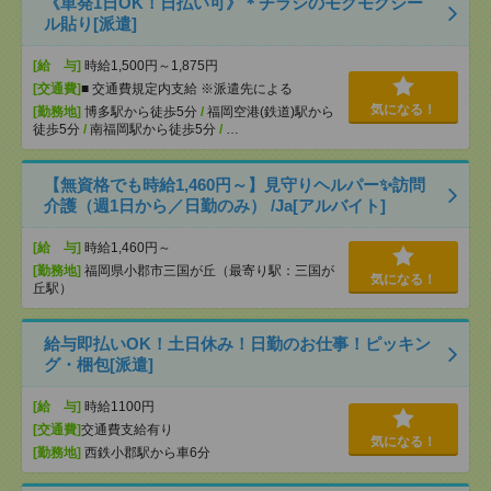
《単発1日OK！日払い可》＊チラシのモクモクシー
ル貼り[派遣]
[給 与]
時給1,500円～1,875円
[交通費]
■ 交通費規定内支給 ※派遣先による
気になる！
[勤務地]
博多駅から徒歩5分
/
福岡空港(鉄道)駅から
徒歩5分
/
南福岡駅から徒歩5分
/
…
【無資格でも時給1,460円～】見守りヘルパー✨訪問
介護（週1日から／日勤のみ） /Ja[アルバイト]
[給 与]
時給1,460円～
[勤務地]
福岡県小郡市三国が丘（最寄り駅：三国が
気になる！
丘駅）
給与即払いOK！土日休み！日勤のお仕事！ピッキン
グ・梱包[派遣]
[給 与]
時給1100円
[交通費]
交通費支給有り
気になる！
[勤務地]
西鉄小郡駅から車6分