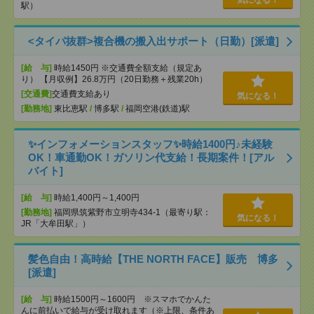
気になる！
駅）
<タイパ抜群>複合機の搬入出サポート（日勤）[派遣]
[給 与]
時給1450円 ※交通費全額支給（規定あ
り） 【月収例】26.8万円（20日勤務＋残業20h）
[交通費]
交通費支給あり
気になる！
[勤務地]
東比恵駅
/
博多駅
/
福岡空港(鉄道)駅
✨インフォメーションスタッフ✨時給1400円♪未経験
OK！車通勤OK！ガソリン代支給！長期案件！[アル
バイト]
[給 与]
時給1,400円～1,400円
[勤務地]
福岡県筑紫野市立明寺434-1（最寄り駅：
気になる！
JR「大牟田駅」）
髪色自由！高時給【THE NORTH FACE】販売 博多
[派遣]
[給 与]
時給1500円～1600円 ※スマホでかんた
んに前払いで給与が受け取れます（※上限、条件あ