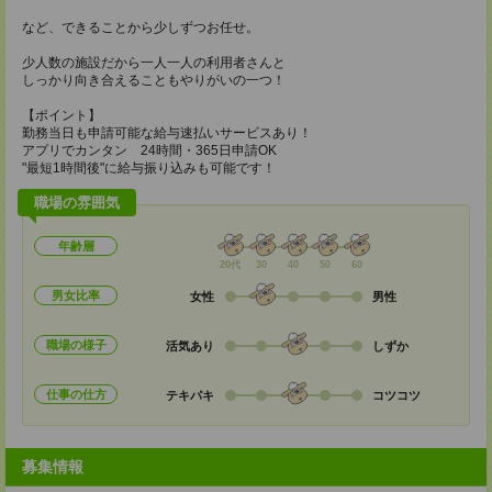
など、できることから少しずつお任せ。
少人数の施設だから一人一人の利用者さんと
しっかり向き合えることもやりがいの一つ！
【ポイント】
勤務当日も申請可能な給与速払いサービスあり！
アプリでカンタン 24時間・365日申請OK
"最短1時間後"に給与振り込みも可能です！
職場の雰囲気
年齢層
20代
30
40
50
60
男女比率
女性
男性
職場の様子
活気あり
しずか
仕事の仕方
テキパキ
コツコツ
募集情報