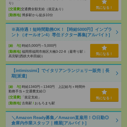
り）
気になる！
[交通費]
交通費全額支給（規定あり）
[勤務地]
博多駅から徒歩10分
※高待遇！短時間勤務OK！【時給5000円】インプラ
ント（オールオン4）専任ドクター募集[アルバイト]
[給 与]
時給5,000円～5,000円
[勤務地]
福岡県福岡市南区大楠3-22-8（最寄り駅：
気になる！
高宮駅(西鉄大牟田線)）
【intimissimi】でイタリアンランジェリー販売｜長
期[派遣]
[給 与]
時給1340円～1340円 上記給与＋時間外
勤務手当＋交通費支給◎
[交通費]
「規定支給」
気になる！
[勤務地]
古島駅
/
おもろまち駅
＼Amazon Ready募集／Amazon直雇用！◎日勤◎
倉庫内作業スタッフ｜糟屋[アルバイト]