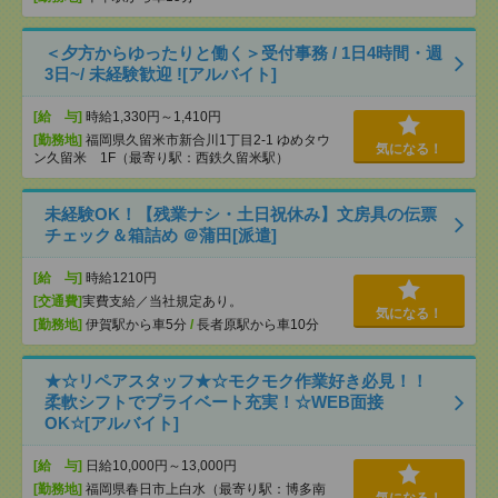
＜夕方からゆったりと働く＞受付事務 / 1日4時間・週
3日~/ 未経験歓迎 ![アルバイト]
[給 与]
時給1,330円～1,410円
[勤務地]
福岡県久留米市新合川1丁目2-1 ゆめタウ
気になる！
ン久留米 1F（最寄り駅：西鉄久留米駅）
未経験OK！【残業ナシ・土日祝休み】文房具の伝票
チェック＆箱詰め ＠蒲田[派遣]
[給 与]
時給1210円
[交通費]
実費支給／当社規定あり。
気になる！
[勤務地]
伊賀駅から車5分
/
長者原駅から車10分
★☆リペアスタッフ★☆モクモク作業好き必見！！
柔軟シフトでプライベート充実！☆WEB面接
OK☆[アルバイト]
[給 与]
日給10,000円～13,000円
[勤務地]
福岡県春日市上白水（最寄り駅：博多南