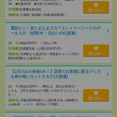
OK ■扶養内OK ■日収1万400円以上
[交通費]
交通費全額支給
気になる！
[勤務地]
大保駅
/
味坂駅
/
松崎(福岡県)駅
/
…
電話ナシ！見たまんま入力＊エントリーシートのデ
ータ入力・短期OK・日払いOK[派遣]
[給 与]
時給1600円 ＊日払いOK
[交通費]
交通費支給（上限15000円/月）
気になる！
[勤務地]
天神駅から徒歩5分
/
博多駅からバス15分
/
西鉄福岡駅から徒歩5分
/
…
【1日のみの単発OK！】店頭でお客様に配るグッズ
を袋や箱にセットするだけ[派遣]
[給 与]
時給1200円～（弊社は、翌日が給料日！
しかも、100％支給なので働いた分がすぐにもらえ
る！）
気になる！
[勤務地]
貝塚(福岡県)駅から自転車10分
/
箱崎駅か
ら自転車・バイク・車15分
/
千早駅
/
…