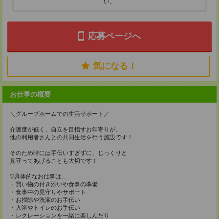
い。
応募ページへ
気になる！
お仕事の概要
＼グループホームでの生活サポート／
介護度が低く、自立を目指すお年寄りが、
他の利用者さんとの共同生活を行う施設です！
そのため時には手伝いすぎずに、じっくりと
見守ってあげることも大切です！
▽具体的なお仕事は…
・買い物の付き添いや食事の準備
・食事中の見守りやサポート
・お掃除や洗濯のお手伝い
・入浴やトイレのお手伝い
・レクレーションを一緒に楽しんだり