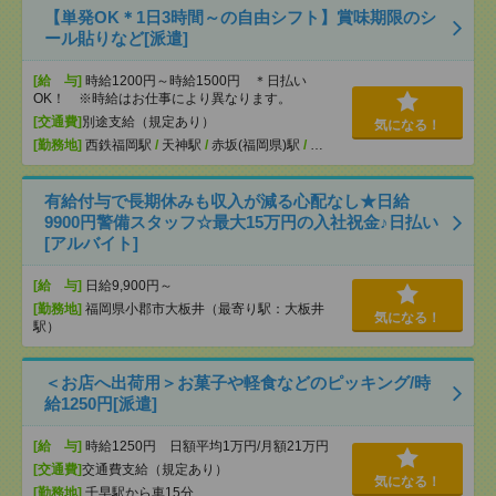
【単発OK＊1日3時間～の自由シフト】賞味期限のシ
ール貼りなど[派遣]
[給 与]
時給1200円～時給1500円 ＊日払い
OK！ ※時給はお仕事により異なります。
[交通費]
別途支給（規定あり）
気になる！
[勤務地]
西鉄福岡駅
/
天神駅
/
赤坂(福岡県)駅
/
…
有給付与で長期休みも収入が減る心配なし★日給
9900円警備スタッフ☆最大15万円の入社祝金♪日払い
[アルバイト]
[給 与]
日給9,900円～
[勤務地]
福岡県小郡市大板井（最寄り駅：大板井
気になる！
駅）
＜お店へ出荷用＞お菓子や軽食などのピッキング/時
給1250円[派遣]
[給 与]
時給1250円 日額平均1万円/月額21万円
[交通費]
交通費支給（規定あり）
気になる！
[勤務地]
千早駅から車15分