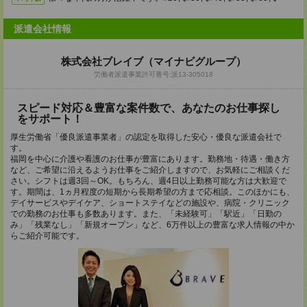
派遣会社情報
株式会社ブレイブ（マイナビグループ）
労働者派遣事業許可番号:派13-305018
スピード対応＆豊富な案件数で、あなたのお仕事探し
をサポート！
厚生労働省「優良派遣事業者」の認定を取得した安心・優良な派遣会社で
す。
福岡を中心に介護や看護のお仕事が豊富にあります。勤務地・待遇・働き方
など、ご希望に沿えるようお仕事をご紹介しますので、お気軽にご相談くだ
さい。シフトは週3回～OK。もちろん、週4日以上勤務可能な方は大歓迎で
す。期間は、1ヵ月程度の短期から長期希望の方まで応相談。このほかにも、
デイサービスやデイケア、ショートステイなどの施設や、病院・クリニック
での勤務のお仕事も多数あります。また、「未経験可」「駅近」「日勤の
み」「残業なし」「新規オープン」など、6万件以上の豊富な求人情報の中か
らご紹介可能です。