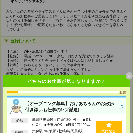
キャリアコンサルタント
みなさんのご希望やライフスタイルに合わせてお仕事のご紹介ができるよう
あらゆるお仕事をご用意しております。スピード対応＆豊富な案件数で、あ
なたのお仕事探しをサポートすることをお約束します。登録だけでもＯＫで
す！ぜひお気軽にご応募くださいね。みなさんとお会いできるのを楽しみに
しています。
登録について
【応募】：WEB応募は24時間受付中！
【登録】：電話・Web・LINE・来社…お好きな方法でスタッフ登録♪
【面談】：担当者とすり合わせ！ざっくばらんにお話しましょう★
【就業】：おめでとうございます！お仕事決定★
万が一、ご応募いただいたお仕事で決まらなくても…
希望条件やスキルに合った他のお仕事をご案内！
×
どちらのお仕事が気になりますか？
～LINEでのスタッフ登録もOK～
応募後、LINEアカウントの友達登録URLをお送りします★
1
/10
登録場所
【オープニング募集】おばあちゃんのお散歩
【MD北九州支店】
付き添いも仕事の1つ[派遣]
〒802-0003
福岡県北九州市小倉北区米町1-1-1小倉朝日ひびきビル6F
無資格未経験：時給1300円～ ■週払
給与
TEL：0120-514-202
いOK ■扶養内OK ■日収1万400円
担当：採用担当：前田
以上
大保駅 / 味坂駅 / 松崎(福岡県)駅 / …
気になる!
勤務地