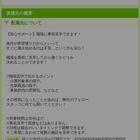
派遣先の概要
配属先について
【安心サポート】職場に事前見学できます！
条件が希望通りだからといって
すぐに働き始めるのは不安…という方も安心！
職場を事前に見学してから働くかどうか
決めることができます！
▽職場見学で分かるポイント
・介護対象者の様子。
・先輩職員の様子。
・事務所内の雰囲気。などなど
その他気になったことがあれば、弊社のフォロー
スタッフに何でも聞いてください！
※所要時間は30分ほど。
※事前見学で面接などはありません。
※日程は都合のいいタイミングで調整できます。
※ご希望に合わせて複数の施設を見学できます。
様々な年代の方が活躍中です。#20代#30代#40代#50代#60代
平均年齢