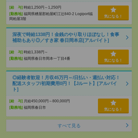
[給 与]
時給1,250円～1,250円
[勤務地]
福岡県糟屋郡粕屋町江辻840-2 Logiport福
気になる！
岡粕屋3階
深夜で時給1338円！金銭のやり取りほぼなし！食事
補助もあり◎／すき家 春日岡本店[アルバイト]
[給 与]
時給1,338円～
[勤務地]
福岡県春日市岡本一丁目4番
気になる！
◎経験者歓迎！月収45万円～/日払い・週払い対応！
配送スタッフ/初期費用0円！【Jルート】[アルバイ
ト]
[給 与]
月給450,000円～800,000円
[勤務地]
福岡県春日市
気になる！
すべて見る