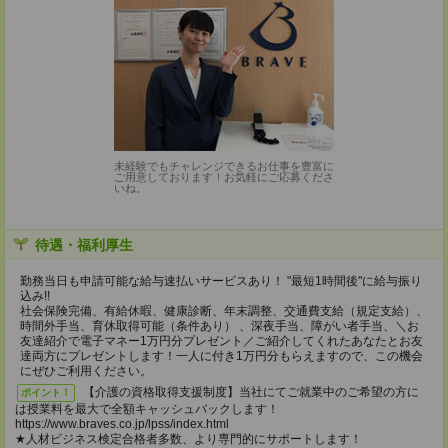
未経験でもチャレンジできるお仕事を豊富に
ご用意しております！お気軽にご応募くださ
いね。
待遇・福利厚生
勤務当日も申請可能な給与速払いサービスあり！ "最短1時間後"に給与振り
込み!!
社会保険完備、有給休暇、健康診断、年末調整、交通費支給（規定支給）、
時間外手当、育休取得可能（条件あり） 、深夜手当、障がい者手当、＼お
友達紹介で電子マネー1万円分プレゼント／ご紹介してくれたあなたとお友
達両方にプレゼントします！一人に付き1万円分もらえますので、この機会
にぜひご利用ください。
【介護の資格取得支援制度】当社にてご就業中のご希望の方に
ポイント！
は授業料を最大で全額キャッシュバックします！
https://www.braves.co.jp/lpss/index.html
★人材ビジネス検定合格者多数、より専門的にサポートします！