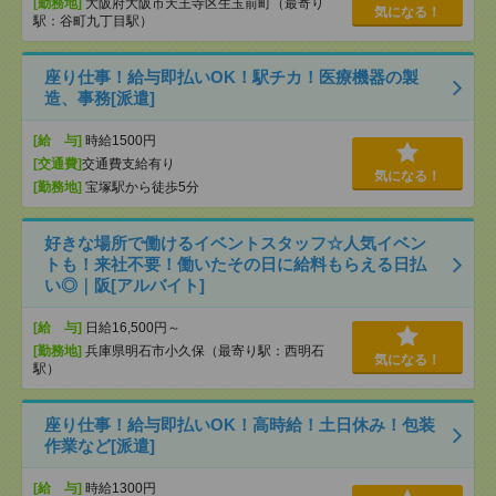
[勤務地]
大阪府大阪市天王寺区生玉前町（最寄り
気になる！
駅：谷町九丁目駅）
座り仕事！給与即払いOK！駅チカ！医療機器の製
造、事務[派遣]
[給 与]
時給1500円
[交通費]
交通費支給有り
気になる！
[勤務地]
宝塚駅から徒歩5分
好きな場所で働けるイベントスタッフ☆人気イベン
トも！来社不要！働いたその日に給料もらえる日払
い◎｜阪[アルバイト]
[給 与]
日給16,500円～
[勤務地]
兵庫県明石市小久保（最寄り駅：西明石
気になる！
駅）
座り仕事！給与即払いOK！高時給！土日休み！包装
作業など[派遣]
[給 与]
時給1300円