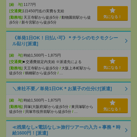
[給 与]
1177円
[交通費]
1日450円迄の実費を支給
気になる！
[勤務地]
天王寺駅から徒歩5分
/
動物園前駅から徒
歩5分
/
新今宮駅から徒歩5分
《単発1日OK！日払い可》＊チラシのモクモクシー
ル貼り[派遣]
[給 与]
時給1,500円～1,875円
[交通費]
■ 交通費規定内支給 ※派遣先による
気になる！
[勤務地]
天王寺駅から徒歩5分
/
大阪上本町駅から
徒歩5分
/
鶴橋駅から徒歩5分
/
…
＼来社不要／単発1日OK＊お菓子の仕分け[派遣]
[給 与]
時給1,500円～1,875円
[勤務地]
貝塚(大阪府)駅から徒歩5分
/
東貝塚駅から
気になる！
徒歩5分
/
貝塚市役所前駅から徒歩5分
/
…
≪残業なし×電話なし≫旅行ツアーの入力＋事務＊時
給1600円！[派遣]