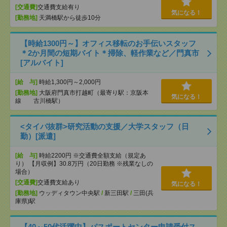
[交通費]
交通費支給有り
気になる！
[勤務地]
天満橋駅から徒歩10分
【時給1300円～】オフィス移転のお手伝いスタッフ
＊2か月間の短期バイト＊掃除、軽作業など／門真市
[アルバイト]
[給 与]
時給1,300円～2,000円
[勤務地]
大阪府門真市打越町（最寄り駅：京阪本
気になる！
線 古川橋駅）
<タイパ抜群>研究活動の支援／大学スタッフ（日
勤）[派遣]
[給 与]
時給2200円 ※交通費全額支給（規定あ
り） 【月収例】30.8万円（20日勤務 ※残業なしの
場合）
[交通費]
交通費支給あり
気になる！
[勤務地]
ウッディタウン中央駅
/
新三田駅
/
三田(兵
庫県)駅
【40～50代活躍中】パスポートセンター申請受付ス