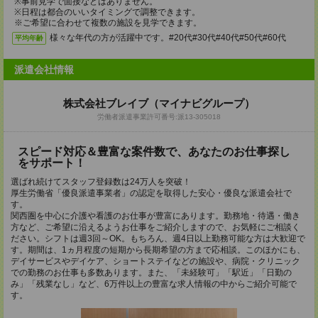
※事前見学で面接などはありません。
※日程は都合のいいタイミングで調整できます。
※ご希望に合わせて複数の施設を見学できます。
様々な年代の方が活躍中です。#20代#30代#40代#50代#60代
平均年齢
派遣会社情報
株式会社ブレイブ（マイナビグループ）
労働者派遣事業許可番号:派13-305018
スピード対応＆豊富な案件数で、あなたのお仕事探し
をサポート！
選ばれ続けてスタッフ登録数は24万人を突破！
厚生労働省「優良派遣事業者」の認定を取得した安心・優良な派遣会社で
す。
関西圏を中心に介護や看護のお仕事が豊富にあります。勤務地・待遇・働き
方など、ご希望に沿えるようお仕事をご紹介しますので、お気軽にご相談く
ださい。シフトは週3回～OK。もちろん、週4日以上勤務可能な方は大歓迎で
す。期間は、1ヵ月程度の短期から長期希望の方まで応相談。このほかにも、
デイサービスやデイケア、ショートステイなどの施設や、病院・クリニック
での勤務のお仕事も多数あります。また、「未経験可」「駅近」「日勤の
み」「残業なし」など、6万件以上の豊富な求人情報の中からご紹介可能で
す。