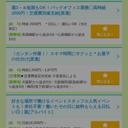
週3～＆短期もOK！バックオフィス業務〇高時給
2000円！交通費別途支給[派遣]
[給 与]
時給 2000円 ＊日払い・週払いOK（当社
規定）
[勤務地]
長堀橋駅から徒歩3分
/
心斎橋駅から徒歩
気になる！
10分
〈カンタン作業！〉スキマ時間にサクッと＊お菓子
の仕分け[派遣]
[給 与]
時給1,500円～1,875円
[交通費]
■ 交通費規定内支給 ※派遣先による
気になる！
[勤務地]
大阪駅から徒歩5分
/
大阪梅田(阪急線)駅か
ら徒歩5分
/
梅田(地下鉄)駅から徒歩5分
/
…
好きな場所で働けるイベントスタッフ☆人気イベン
トも！来社不要！働いたその日に給料もらえる日払
い◎｜阪[アルバイト]
[給 与]
日給16,500円～