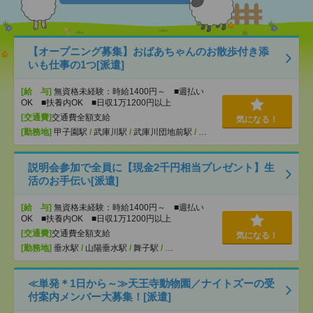
【オープニング募集】おばあちゃんのお散歩付き添
いも仕事の1つ[派遣]
[給 与]
無資格未経験：時給1400円～ ■週払い
OK ■扶養内OK ■日収1万1200円以上
[交通費]
交通費全額支給
気になる！
[勤務地]
甲子園駅
/
武庫川駅
/
武庫川団地前駅
/
…
説明会参加で全員に【現金2千円相当プレゼント】生
活のお手伝い[派遣]
[給 与]
無資格未経験：時給1400円～ ■週払い
OK ■扶養内OK ■日収1万1200円以上
[交通費]
交通費全額支給
気になる！
[勤務地]
垂水駅
/
山陽垂水駅
/
舞子駅
/
…
≪単発＊1日から～≫天王寺動物園／ナイトズーの受
付案内メンバー大募集！[派遣]