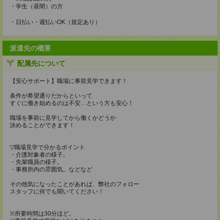
・学生（昼間）の方
・日払い・週払いOK（規定あり）
派遣先の概要
配属先について
【安心サポート】職場に事前見学できます！
条件が希望通りだからといって
すぐに働き始めるのは不安…という方も安心！
職場を事前に見学してから働くかどうか
決めることができます！
▽職場見学で分かるポイント
・介護対象者の様子。
・先輩職員の様子。
・事務所内の雰囲気。などなど
その他気になったことがあれば、弊社のフォロー
スタッフに何でも聞いてください！
※所要時間は30分ほど。