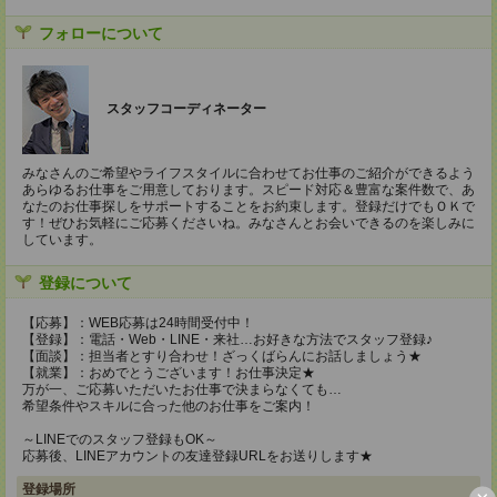
フォローについて
スタッフコーディネーター
みなさんのご希望やライフスタイルに合わせてお仕事のご紹介ができるよう
あらゆるお仕事をご用意しております。スピード対応＆豊富な案件数で、あ
なたのお仕事探しをサポートすることをお約束します。登録だけでもＯＫで
す！ぜひお気軽にご応募くださいね。みなさんとお会いできるのを楽しみに
しています。
登録について
【応募】：WEB応募は24時間受付中！
【登録】：電話・Web・LINE・来社…お好きな方法でスタッフ登録♪
【面談】：担当者とすり合わせ！ざっくばらんにお話しましょう★
【就業】：おめでとうございます！お仕事決定★
万が一、ご応募いただいたお仕事で決まらなくても…
希望条件やスキルに合った他のお仕事をご案内！
～LINEでのスタッフ登録もOK～
応募後、LINEアカウントの友達登録URLをお送りします★
登録場所