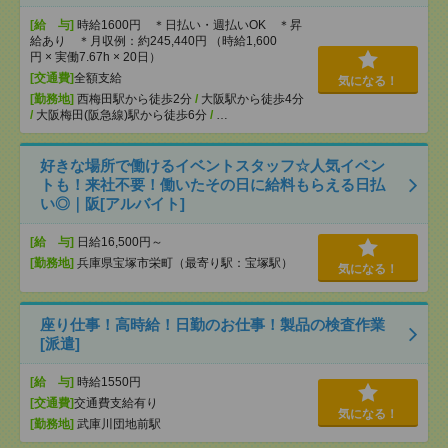
[給 与]
時給1600円 ＊日払い・週払いOK ＊昇
給あり ＊月収例：約245,440円 （時給1,600
円 × 実働7.67h × 20日）
[交通費]
全額支給
気になる！
[勤務地]
西梅田駅から徒歩2分
/
大阪駅から徒歩4分
/
大阪梅田(阪急線)駅から徒歩6分
/
…
好きな場所で働けるイベントスタッフ☆人気イベン
トも！来社不要！働いたその日に給料もらえる日払
い◎｜阪[アルバイト]
[給 与]
日給16,500円～
[勤務地]
兵庫県宝塚市栄町（最寄り駅：宝塚駅）
気になる！
座り仕事！高時給！日勤のお仕事！製品の検査作業
[派遣]
[給 与]
時給1550円
[交通費]
交通費支給有り
気になる！
[勤務地]
武庫川団地前駅