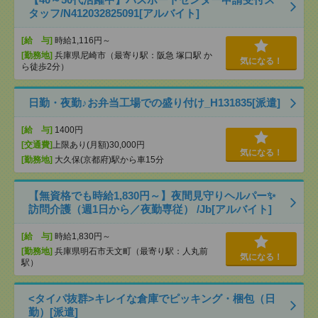
タッフ/N412032825091[アルバイト]
[給 与]
時給1,116円～
[勤務地]
兵庫県尼崎市（最寄り駅：阪急 塚口駅 か
気になる！
ら徒歩2分）
日勤・夜勤♪お弁当工場での盛り付け_H131835[派遣]
[給 与]
1400円
[交通費]
上限あり(月額)30,000円
気になる！
[勤務地]
大久保(京都府)駅から車15分
【無資格でも時給1,830円～】夜間見守りヘルパー✨
訪問介護（週1日から／夜勤専従） /Jb[アルバイト]
[給 与]
時給1,830円～
[勤務地]
兵庫県明石市天文町（最寄り駅：人丸前
気になる！
駅）
<タイパ抜群>キレイな倉庫でピッキング・梱包（日
勤）[派遣]