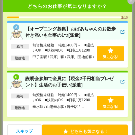
×
どちらのお仕事が気になりますか？
【MD京都支店】
〒604-8171
1
/10
京都府京都市中京区虎屋町577-2 井門烏丸姉小路ビル3F
TEL：0120514202
担当：採用担当：内田
【オープニング募集】おばあちゃんのお散歩
付き添いも仕事の1つ[派遣]
【MD大阪支店】
〒530-0001
無資格未経験：時給1400円～ ■週払
給与
大阪府大阪市北区梅田1-11-4 大阪駅前第4ビル9F
いOK ■扶養内OK ■日収1万1200円
TEL：0120514202
以上
担当：採用担当：田中
甲子園駅 / 武庫川駅 / 武庫川団地前駅 /
気になる!
勤務地
…
【MD南大阪支店】
〒543-0055
大阪府大阪市天王寺区悲田院町8-22 ニッセイ天王寺ビル5F
説明会参加で全員に【現金2千円相当プレゼ
TEL：0120514202
ント】生活のお手伝い[派遣]
担当：採用担当：渕上
【MD神戸支店】
無資格未経験：時給1400円～ ■週払
給与
いOK ■扶養内OK ■日収1万1200円
〒650-0034
兵庫県神戸市中央区京町69 三宮第一生命ビル11F
以上
垂水駅 / 山陽垂水駅 / 舞子駅 / …
気になる!
勤務地
TEL：0120514202
担当：採用担当：井手
【MD兵庫支店】
〒650-0034
スキップ
どちらも気になる！
兵庫県神戸市中央区京町69 三宮第一生命ビル11F