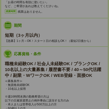
「お昼の時間を有効に使いたい」
など、ご希望があれば教えてくださいね。
残業はありません。
残業時間
期間
短期（3ヶ月以内）
【急募】1ヶ月～OK！スタート日の相談もOK！（最短2日後から）
応募資格・条件
職種未経験OK / 社会人未経験OK / ブランクOK /
10名以上の大量募集 / 履歴書不要 / 40～50代活躍
中 / 副業・WワークOK / WEB登録・面接OK
≪募集条件≫
・無資格未経験OK
・10名以上採用
※週16時間未満の勤務希望の方は
以下の日雇派遣禁止の例外事由に該当する方のみ
・本人または世帯収入が500万以上の方
・60歳以上の方