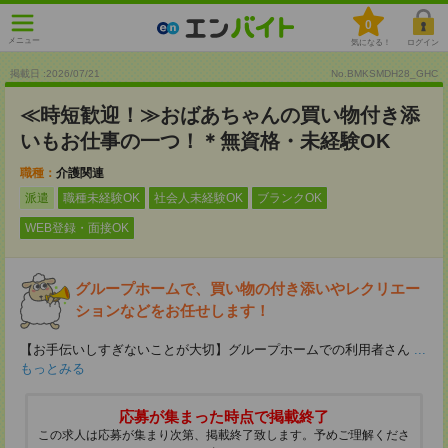
0
メニュー
気になる！
ログイン
掲載日 :2026
/
07
/
21
No.BMKSMDH28_GHC
≪時短歓迎！≫おばあちゃんの買い物付き添
いもお仕事の一つ！＊無資格・未経験OK
職種：
介護関連
派遣
職種未経験OK
社会人未経験OK
ブランクOK
WEB登録・面接OK
グループホームで、買い物の付き添いやレクリエー
ションなどをお任せします！
【お手伝いしすぎないことが大切】グループホームでの利用者さん
...
もっとみる
応募が集まった時点で掲載終了
この求人は応募が集まり次第、掲載終了致します。予めご理解くださ