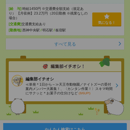
[給 与]
時給1450円 ※交通費全額支給（規定あ
り） 【月収例】23.2万円（20日勤務 ※残業なしの
場合）
気になる！
[交通費]
交通費支給あり
[勤務地]
西神中央駅
/
明石駅
/
板宿駅
すべて見る
編集部イチオシ
≪単発＊1日から～≫天王寺動物園／ナイトズーの受付
案内メンバー大募集！、〈カンタン作業！〉スキマ時間
にサクッと＊お菓子の仕分けなど
(8/6UP!)
かんたん検索はこちら