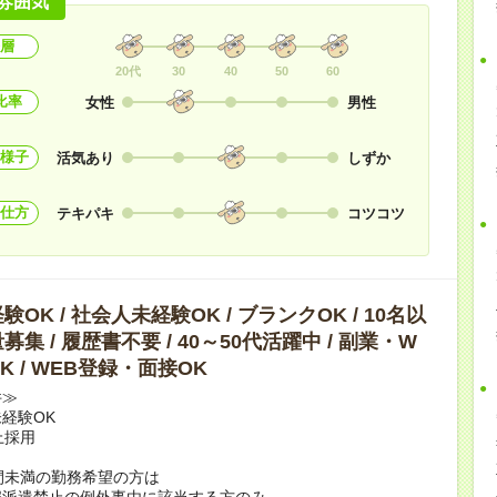
雰囲気
層
20代
30
40
50
60
比率
女性
男性
様子
活気あり
しずか
仕方
テキパキ
コツコツ
OK / 社会人未経験OK / ブランクOK / 10名以
集 / 履歴書不要 / 40～50代活躍中 / 副業・W
K / WEB登録・面接OK
件≫
経験OK
上採用
間未満の勤務希望の方は
雇派遣禁止の例外事由に該当する方のみ