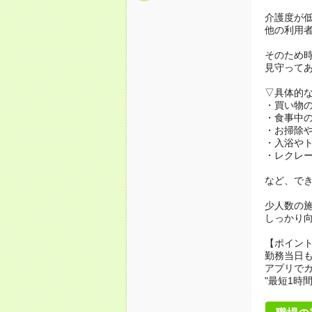
介護度が
他の利用
そのため
見守って
▽具体的
・買い物
・食事中
・お掃除
・入浴や
・レクレ
など、で
少人数の
しっかり
【ポイン
勤務当日
アプリでカ
"最短1時