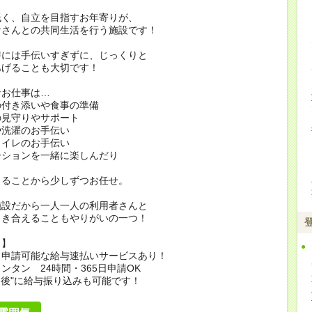
低く、自立を目指すお年寄りが、
者さんとの共同生活を行う施設です！
時には手伝いすぎずに、じっくりと
あげることも大切です！
なお仕事は…
の付き添いや食事の準備
の見守りやサポート
や洗濯のお手伝い
トイレのお手伝い
ーションを一緒に楽しんだり
きることから少しずつお任せ。
施設だから一人一人の利用者さんと
向き合えることもやりがいの一つ！
ト】
も申請可能な給与速払いサービスあり！
ンタン 24時間・365日申請OK
間後"に給与振り込みも可能です！