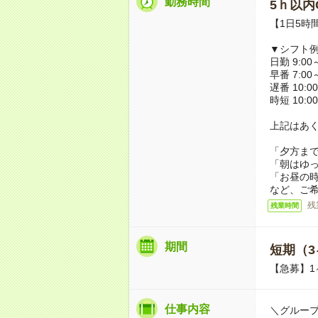
勤務時間
5ｈ以内O
【1日5時
▼シフト
日勤 9:00～
早番 7:00～
遅番 10:00
時短 10:00
上記はあ
「夕方ま
「朝はゆ
「お昼の
など、ご
残
残業時間
期間
短期（3
【急募】1
仕事内容
＼グルー