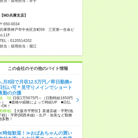
担当：採用担当：井手
【MD兵庫支店】
〒650-0034
兵庫県神戸市中央区京町69 三宮第一生命ビ
ル11F
TEL：0120514202
担当：採用担当：堀江
この会社のその他のバイト情報
＼月8回で月収12.5万円／即日勤務×
日払い可＊見守りメインでショート
夜勤の介護
[給 与]
日収1万5675円～（日勤時給1650円
～） ■資格や経験によって時給UP ■日払
いOK！
[勤務地]
【大阪市平野区】喜連瓜破・平野(地
下鉄)・平野(関西本線)・出戸・加美など勤務
地多数！
≪時短歓迎！≫おばあちゃんの買い