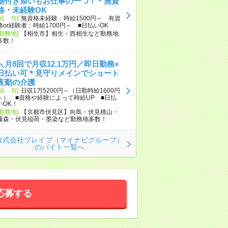
物付き添いもお仕事の一つ！＊無資
格・未経験OK
[給 与]
無資格未経験：時給1500円～ 有資
格or経験者：時給1700円～ ■日払いOK
[勤務地]
【相生市】相生・西相生など勤務地
多数！
＼月8回で月収12.1万円／即日勤務×
日払い可＊見守りメインでショート
夜勤の介護
[給 与]
日収1万5200円～（日勤時給1600円
～） ■資格や経験によって時給UP ■日払
いOK！
[勤務地]
【京都市伏見区】向島・伏見桃山・
藤森・伏見稲荷・墨染など勤務地多数！
株式会社ブレイブ（マイナビグループ）
のバイト一覧へ
応募する