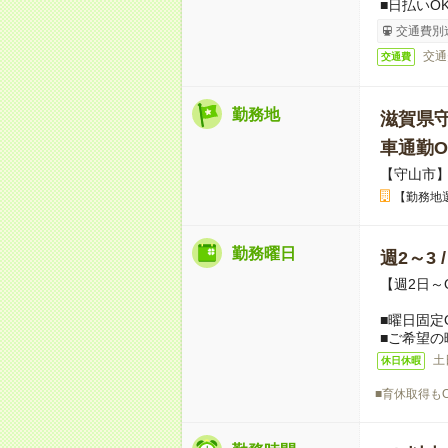
■日払いO
交通費別
交通
交通費
勤務地
滋賀県
車通勤O
【守山市
【勤務地
勤務曜日
週2～3 
【週2日～
■曜日固定
■ご希望の
土
休日休暇
■育休取得も