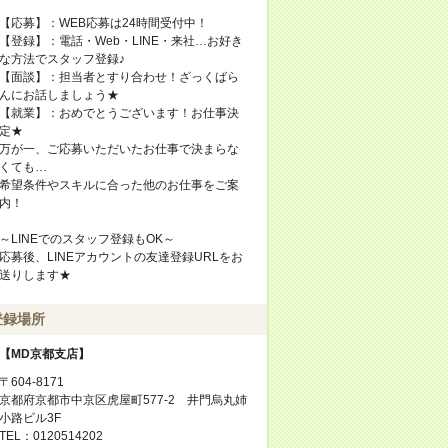
【応募】：WEB応募は24時間受付中！
【登録】：電話・Web・LINE・来社…お好き
な方法でスタッフ登録♪
【面談】：担当者とすり合わせ！ざっくばら
んにお話しましょう★
【就業】：おめでとうございます！お仕事決
定★
万が一、ご応募いただいたお仕事で決まらな
くても…
希望条件やスキルに合った他のお仕事をご案
内！
～LINEでのスタッフ登録もOK～
応募後、LINEアカウントの友達登録URLをお
送りします★
登録場所
【MD京都支店】
〒604-8171
京都府京都市中京区虎屋町577-2 井門烏丸姉
小路ビル3F
TEL：0120514202