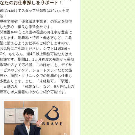
なたのお仕事探しをサポート！
選ばれ続けてスタッフ登録数は24万人を突
破！
厚生労働省「優良派遣事業者」の認定を取得
した安心・優良な派遣会社です。
関西圏を中心に介護や看護のお仕事が豊富に
あります。勤務地・待遇・働き方など、ご希
望に沿えるようお仕事をご紹介しますので、
お気軽にご相談ください。シフトは週3回～
OK。もちろん、週4日以上勤務可能な方は大
歓迎です。期間は、1ヵ月程度の短期から長期
希望の方まで応相談。このほかにも、デイサ
ービスやデイケア、ショートステイなどの施
設や、病院・クリニックでの勤務のお仕事も
多数あります。また、「未経験可」「駅近」
「日勤のみ」「残業なし」など、6万件以上の
豊富な求人情報の中からご紹介可能です。