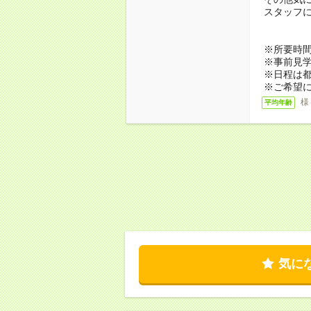
スタッフ
※所要時間
※事前見
※日程は
※ご希望
様
平均年齢
気に