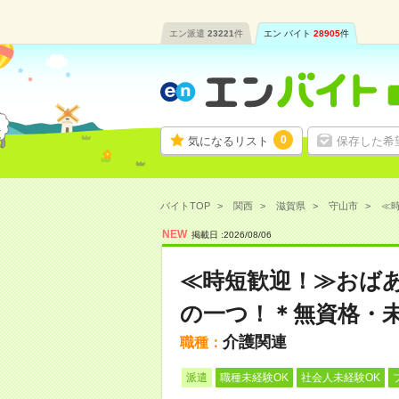
エン派遣
23221
件
エン バイト
28905
件
0
気になるリスト
保存した希
バイトTOP
関西
滋賀県
守山市
≪時
NEW
掲載日 :
2026
/
08
/
06
≪時短歓迎！≫おば
の一つ！＊無資格・未
介護関連
職種：
派遣
職種未経験OK
社会人未経験OK