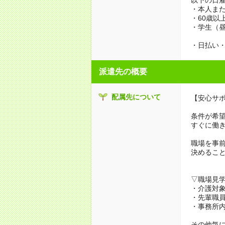
・本人また
・60歳以
・学生（
・日払い・
派遣先の概要
配属先について
【安心サ
条件が希
すぐに働
職場を事
決めるこ
▽職場見
・介護対
・先輩職
・事務所
その他気