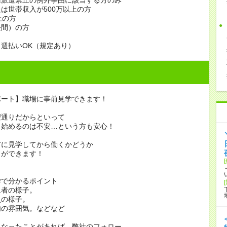
は世帯収入が500万以上の方
上の方
昼間）の方
週払いOK（規定あり）
ポート】職場に事前見学できます！
望通りだからといって
き始めるのは不安…という方も安心！
前に見学してから働くかどうか
とができます！
学で分かるポイント
象者の様子。
員の様子。
内の雰囲気。などなど
になったことがあれば、弊社のフォロー