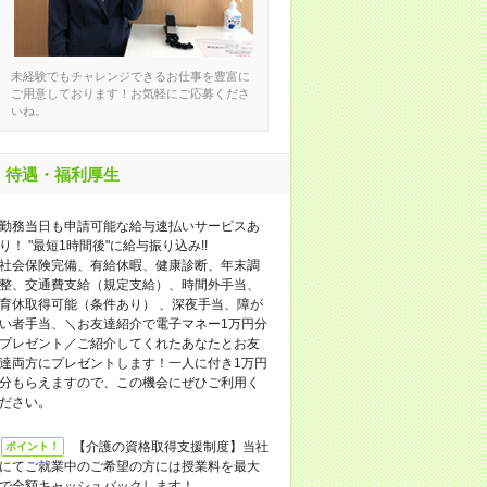
未経験でもチャレンジできるお仕事を豊富に
ご用意しております！お気軽にご応募くださ
いね。
待遇・福利厚生
勤務当日も申請可能な給与速払いサービスあ
り！ "最短1時間後"に給与振り込み!!
社会保険完備、有給休暇、健康診断、年末調
整、交通費支給（規定支給）、時間外手当、
育休取得可能（条件あり） 、深夜手当、障が
い者手当、＼お友達紹介で電子マネー1万円分
プレゼント／ご紹介してくれたあなたとお友
達両方にプレゼントします！一人に付き1万円
分もらえますので、この機会にぜひご利用く
ださい。
【介護の資格取得支援制度】当社
ポイント！
にてご就業中のご希望の方には授業料を最大
で全額キャッシュバックします！