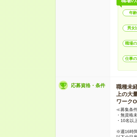
職場の
年齢
男女
職場の
仕事の
応募資格・条件
職種未経験
上の大量募
ワークO
≪募集条
・無資格未
・10名以
※週16時
以下の日