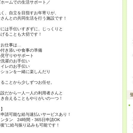
プホームでの生活サポート／
低く、自立を目指すお年寄りが、
者さんとの共同生活を行う施設です！
時には手伝いすぎずに、じっくりと
あげることも大切です！
なお仕事は…
の付き添いや食事の準備
の見守りやサポート
や洗濯のお手伝い
トイレのお手伝い
ーションを一緒に楽しんだり
きることから少しずつお任せ。
施設だから一人一人の利用者さんと
向き合えることもやりがいの一つ！
ト】
も申請可能な給与速払いサービスあり！
ンタン 24時間・365日申請OK
間後"に給与振り込みも可能です！