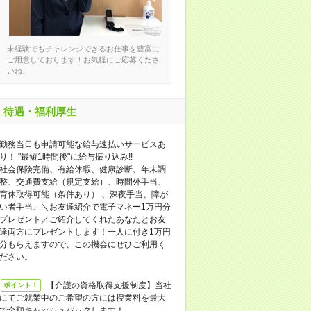
未経験でもチャレンジできるお仕事を豊富に
ご用意しております！お気軽にご応募くださ
いね。
待遇・福利厚生
勤務当日も申請可能な給与速払いサービスあ
り！ "最短1時間後"に給与振り込み!!
社会保険完備、有給休暇、健康診断、年末調
整、交通費支給（規定支給）、時間外手当、
育休取得可能（条件あり） 、深夜手当、障が
い者手当、＼お友達紹介で電子マネー1万円分
プレゼント／ご紹介してくれたあなたとお友
達両方にプレゼントします！一人に付き1万円
分もらえますので、この機会にぜひご利用く
ださい。
【介護の資格取得支援制度】当社
ポイント！
にてご就業中のご希望の方には授業料を最大
で全額キャッシュバックします！