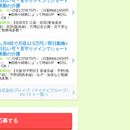
日払い可＊見守りメインでショート
夜勤の介護
[給 与]
日収1万5675円～（日勤時給1650円
～） ■資格や経験によって時給UP ■日払
いOK！
[勤務地]
【吹田市】江坂・吹田(東海道本
線)・吹田(阪急線)・万博記念公園・北千里な
ど勤務地多数！
＼月8回で月収12.5万円／即日勤務×
日払い可＊見守りメインでショート
夜勤の介護
[給 与]
日収1万5675円～（日勤時給1650円
～） ■資格や経験によって時給UP ■日払
いOK！
[勤務地]
【大阪市平野区】喜連瓜破・平野(地
下鉄)・平野(関西本線)・出戸・加美など勤務
地多数！
株式会社ブレイブ（マイナビグループ）
のバイト一覧へ
応募する