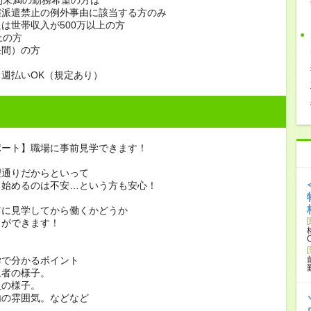
雇派遣禁止の例外事由に該当する方のみ
は世帯収入が500万以上の方
上の方
昼間）の方
週払いOK（規定あり）
ポート】職場に事前見学できます！
望通りだからといって
き始めるのは不安…という方も安心！
前に見学してから働くかどうか
とができます！
学で分かるポイント
象者の様子。
員の様子。
内の雰囲気。などなど