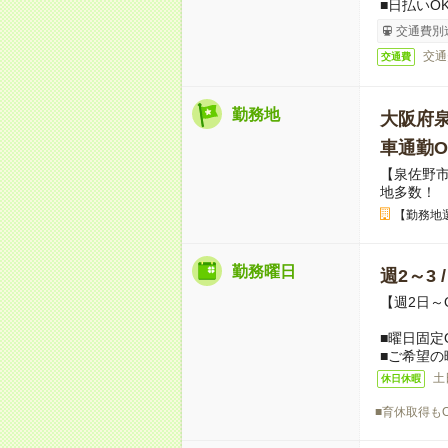
■日払いO
交通費別
交通
交通費
勤務地
大阪府
車通勤O
【泉佐野
地多数！
【勤務地
勤務曜日
週2～3 
【週2日～
■曜日固定
■ご希望の
土
休日休暇
■育休取得も