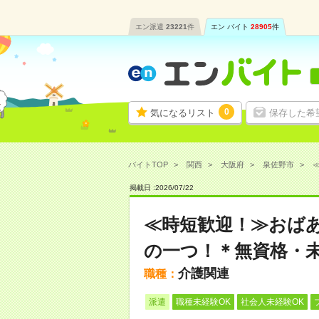
エン派遣
23221
件
エン バイト
28905
件
0
気になるリスト
保存した希
バイトTOP
関西
大阪府
泉佐野市
掲載日 :
2026
/
07
/
22
≪時短歓迎！≫おば
の一つ！＊無資格・未
介護関連
職種：
派遣
職種未経験OK
社会人未経験OK