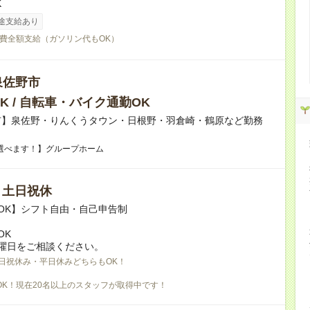
K
途支給あり
費全額支給（ガソリン代もOK）
泉佐野市
K / 自転車・バイク通勤OK
市】泉佐野・りんくうタウン・日根野・羽倉崎・鶴原など勤務
選べます！】グループホーム
/ 土日祝休
OK】シフト自由・自己申告制
OK
曜日をご相談ください。
日祝休み・平日休みどちらもOK！
OK！現在20名以上のスタッフが取得中です！