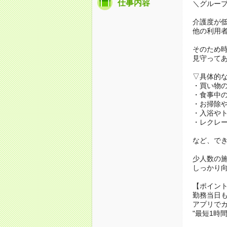
仕事内容
＼グルー
介護度が
他の利用
そのため
見守って
▽具体的
・買い物
・食事中
・お掃除
・入浴や
・レクレ
など、で
少人数の
しっかり
【ポイン
勤務当日
アプリでカ
"最短1時