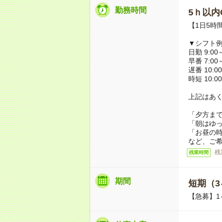
勤務時間
5ｈ以内O
【1日5時
▼シフト
日勤 9:00～
早番 7:00～
遅番 10:00
時短 10:00
上記はあ
「夕方ま
「朝はゆ
「お昼の
など、ご
残
残業時間
期間
短期（3
【急募】1