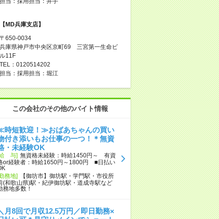
担当：採用担当：井手
【MD兵庫支店】
〒650-0034
兵庫県神戸市中央区京町69 三宮第一生命ビ
ル11F
TEL：0120514202
担当：採用担当：堀江
この会社のその他のバイト情報
≪時短歓迎！≫おばあちゃんの買い
物付き添いもお仕事の一つ！＊無資
格・未経験OK
[給 与]
無資格未経験：時給1450円～ 有資
格or経験者：時給1650円～1800円 ■日払い
OK
[勤務地]
【御坊市】御坊駅・学門駅・市役所
前(和歌山県)駅・紀伊御坊駅・道成寺駅など
勤務地多数！
＼月8回で月収12.5万円／即日勤務×