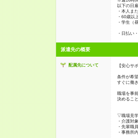
以下の日
・本人また
・60歳以
・学生（
・日払い・
派遣先の概要
配属先について
【安心サ
条件が希
すぐに働
職場を事
決めるこ
▽職場見
・介護対
・先輩職
・事務所