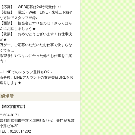
【応募】：WEB応募は24時間受付中！
【登録】：電話・Web・LINE・来社…お好き
な方法でスタッフ登録♪
【面談】：担当者とすり合わせ！ざっくばら
んにお話しましょう★
【就業】：おめでとうございます！お仕事決
定★
万が一、ご応募いただいたお仕事で決まらな
くても…
希望条件やスキルに合った他のお仕事をご案
内！
～LINEでのスタッフ登録もOK～
応募後、LINEアカウントの友達登録URLをお
送りします★
登録場所
【MD京都支店】
〒604-8171
京都府京都市中京区虎屋町577-2 井門烏丸姉
小路ビル3F
TEL：0120514202