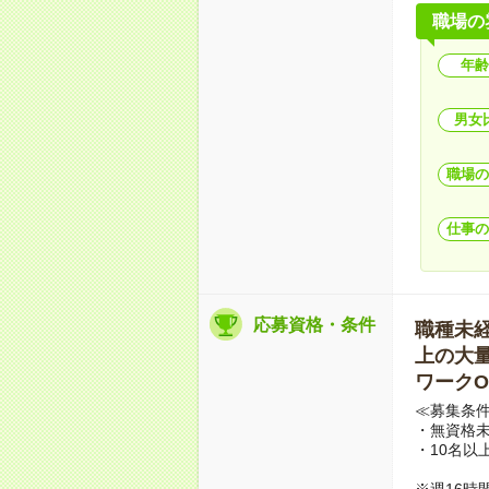
職場の
年齢
男女
職場の
仕事の
応募資格・条件
職種未経験
上の大量募
ワークO
≪募集条
・無資格未
・10名以
※週16時