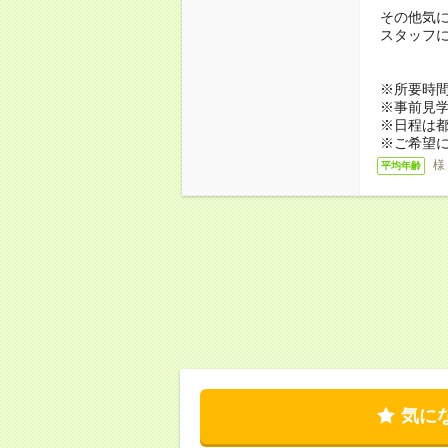
その他気
スタッフ
※所要時間
※事前見
※日程は
※ご希望
様
平均年齢
気に