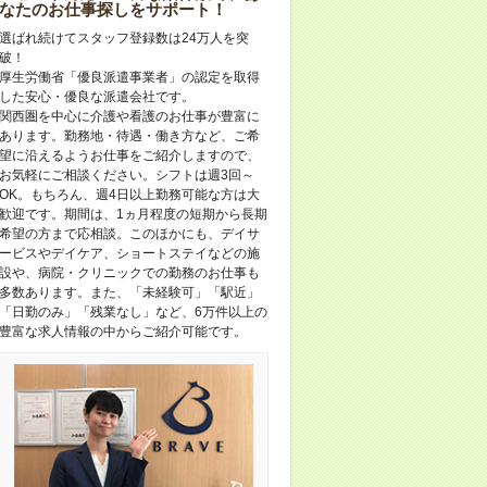
なたのお仕事探しをサポート！
選ばれ続けてスタッフ登録数は24万人を突
破！
厚生労働省「優良派遣事業者」の認定を取得
した安心・優良な派遣会社です。
関西圏を中心に介護や看護のお仕事が豊富に
あります。勤務地・待遇・働き方など、ご希
望に沿えるようお仕事をご紹介しますので、
お気軽にご相談ください。シフトは週3回～
OK。もちろん、週4日以上勤務可能な方は大
歓迎です。期間は、1ヵ月程度の短期から長期
希望の方まで応相談。このほかにも、デイサ
ービスやデイケア、ショートステイなどの施
設や、病院・クリニックでの勤務のお仕事も
多数あります。また、「未経験可」「駅近」
「日勤のみ」「残業なし」など、6万件以上の
豊富な求人情報の中からご紹介可能です。