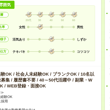
雰囲気
層
20代
30
40
50
60
比率
女性
男性
様子
活気あり
しずか
仕方
テキパキ
コツコツ
OK / 社会人未経験OK / ブランクOK / 10名以
集 / 履歴書不要 / 40～50代活躍中 / 副業・W
K / WEB登録・面接OK
件≫
経験OK
上採用
間未満の勤務希望の方は