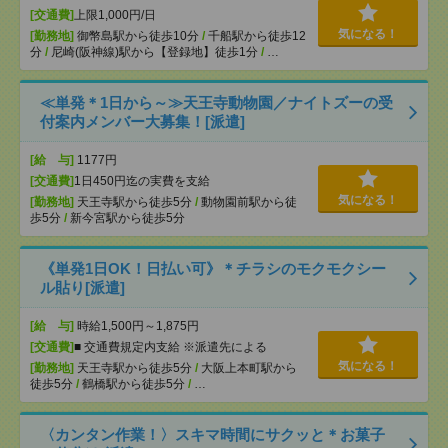
[交通費]
上限1,000円/日
気になる！
[勤務地]
御幣島駅から徒歩10分
/
千船駅から徒歩12
分
/
尼崎(阪神線)駅から【登録地】徒歩1分
/
…
≪単発＊1日から～≫天王寺動物園／ナイトズーの受
付案内メンバー大募集！[派遣]
[給 与]
1177円
[交通費]
1日450円迄の実費を支給
気になる！
[勤務地]
天王寺駅から徒歩5分
/
動物園前駅から徒
歩5分
/
新今宮駅から徒歩5分
《単発1日OK！日払い可》＊チラシのモクモクシー
ル貼り[派遣]
[給 与]
時給1,500円～1,875円
[交通費]
■ 交通費規定内支給 ※派遣先による
気になる！
[勤務地]
天王寺駅から徒歩5分
/
大阪上本町駅から
徒歩5分
/
鶴橋駅から徒歩5分
/
…
〈カンタン作業！〉スキマ時間にサクッと＊お菓子