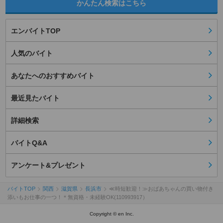
かんたん検索はこちら
エンバイトTOP
人気のバイト
あなたへのおすすめバイト
最近見たバイト
詳細検索
バイトQ&A
アンケート&プレゼント
バイトTOP
関西
滋賀県
長浜市
≪時短歓迎！≫おばあちゃんの買い物付き
添いもお仕事の一つ！＊無資格・未経験OK(110993917）
Copyright © en Inc.