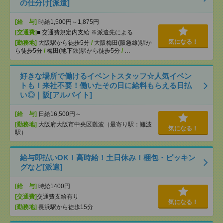
の仕分け[派遣]
[給 与]
時給1,500円～1,875円
[交通費]
■ 交通費規定内支給 ※派遣先による
気になる！
[勤務地]
大阪駅から徒歩5分
/
大阪梅田(阪急線)駅か
ら徒歩5分
/
梅田(地下鉄)駅から徒歩5分
/
…
好きな場所で働けるイベントスタッフ☆人気イベン
トも！来社不要！働いたその日に給料もらえる日払
い◎｜阪[アルバイト]
[給 与]
日給16,500円～
[勤務地]
大阪府大阪市中央区難波（最寄り駅：難波
気になる！
駅）
給与即払いOK！高時給！土日休み！梱包・ピッキン
グなど[派遣]
[給 与]
時給1400円
[交通費]
交通費支給有り
気になる！
[勤務地]
長浜駅から徒歩15分