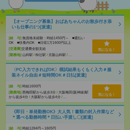
【オープニング募集】おばあちゃんのお散歩付き添
いも仕事の1つ[派遣]
[給 与]
無資格未経験：時給1450円～ ■週払い
OK ■扶養内OK ■日収1万1600円以上
[交通費]
交通費全額支給
気になる！
[勤務地]
山科駅
/
椥辻駅
/
京阪山科駅
/
…
〈PC入力できればOK〉模試結果もくもく入力＃服
装ネイル自由＃短時間OK＃日払[派遣]
[給 与]
時給1600円
[勤務地]
西梅田駅から徒歩3分
/
大阪梅田(阪神線)駅
気になる！
から徒歩4分
/
大阪駅から徒歩4分
/
…
《即日・単発勤務OK》大人気！書類の封入作業など
＊選べる勤務時間＊日払い手渡し〇[派遣]
[給 与]
時給1284円～1605円