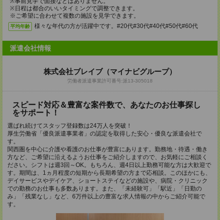
※事前見学で面接などはありません。
※日程は都合のいいタイミングで調整できます。
※ご希望に合わせて複数の施設を見学できます。
様々な年代の方が活躍中です。#20代#30代#40代#50代#60代
平均年齢
派遣会社情報
株式会社ブレイブ（マイナビグループ）
労働者派遣事業許可番号:派13-305018
スピード対応＆豊富な案件数で、あなたのお仕事探し
をサポート！
選ばれ続けてスタッフ登録数は24万人を突破！
厚生労働省「優良派遣事業者」の認定を取得した安心・優良な派遣会社で
す。
関西圏を中心に介護や看護のお仕事が豊富にあります。勤務地・待遇・働き
方など、ご希望に沿えるようお仕事をご紹介しますので、お気軽にご相談く
ださい。シフトは週3回～OK。もちろん、週4日以上勤務可能な方は大歓迎で
す。期間は、1ヵ月程度の短期から長期希望の方まで応相談。このほかにも、
デイサービスやデイケア、ショートステイなどの施設や、病院・クリニック
での勤務のお仕事も多数あります。また、「未経験可」「駅近」「日勤の
み」「残業なし」など、6万件以上の豊富な求人情報の中からご紹介可能で
す。