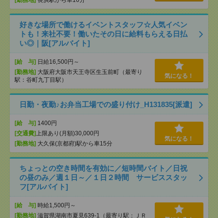
[勤務地]
長浜駅から車16分
好きな場所で働けるイベントスタッフ☆人気イベン
トも！来社不要！働いたその日に給料もらえる日払
い◎｜阪[アルバイト]
[給 与]
日給16,500円～
[勤務地]
大阪府大阪市天王寺区生玉前町（最寄り
気になる！
駅：谷町九丁目駅）
日勤・夜勤♪お弁当工場での盛り付け_H131835[派遣]
[給 与]
1400円
[交通費]
上限あり(月額)30,000円
気になる！
[勤務地]
大久保(京都府)駅から車15分
ちょっとの空き時間を有効に／短時間バイト／日祝
の昼のみ／週１日～／１日２時間 サービススタッ
フ[アルバイト]
[給 与]
時給1,500円～
[勤務地]
滋賀県湖南市夏見639-1（最寄り駅：ＪＲ