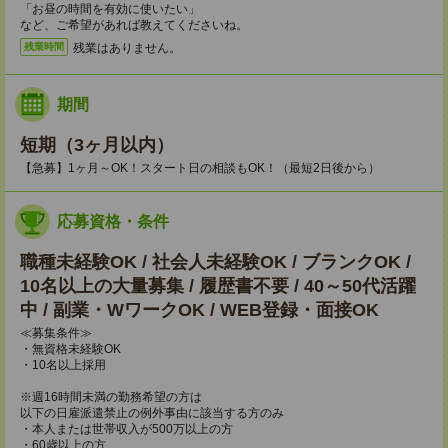
「お昼の時間を有効に使いたい」
など、ご希望があれば教えてくださいね。
残業はありません。
残業時間
期間
短期（3ヶ月以内）
【急募】1ヶ月～OK！スタート日の相談もOK！（最短2日後から）
応募資格・条件
職種未経験OK / 社会人未経験OK / ブランクOK /
10名以上の大量募集 / 履歴書不要 / 40～50代活躍
中 / 副業・WワークOK / WEB登録・面接OK
≪募集条件≫
・無資格未経験OK
・10名以上採用
※週16時間未満の勤務希望の方は
以下の日雇派遣禁止の例外事由に該当する方のみ
・本人または世帯収入が500万以上の方
・60歳以上の方