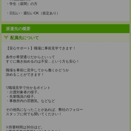
・学生（昼間）の方
・日払い・週払いOK（規定あり）
派遣先の概要
配属先について
【安心サポート】職場に事前見学できます！
条件が希望通りだからといって
すぐに働き始めるのは不安…という方も安心！
職場を事前に見学してから働くかどうか
決めることができます！
▽職場見学で分かるポイント
・介護対象者の様子。
・先輩職員の様子。
・事務所内の雰囲気。などなど
その他気になったことがあれば、弊社のフォロー
スタッフに何でも聞いてください！
※所要時間は30分ほど。