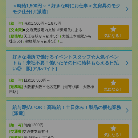
＜時給1,500円～＊好きな時にお仕事＞文房具のモク
モク仕分け[派遣]
[給 与]
時給1,500円～1,875円
[交通費]
■ 交通費規定内支給 ※派遣先による
気になる！
[勤務地]
天王寺駅から徒歩5分
/
大阪上本町駅から
徒歩5分
/
鶴橋駅から徒歩5分
/
…
好きな場所で働けるイベントスタッフ☆人気イベン
トも！来社不要！働いたその日に給料もらえる日払
い◎｜阪[アルバイト]
[給 与]
日給16,500円～
[勤務地]
大阪府大阪市北区芝田（最寄り駅：大阪梅
気になる！
田駅）
給与即払いOK！高時給！土日休み！製品の梱包業務
[派遣]
[給 与]
時給1300円
[交通費]
交通費支給有り
気になる！