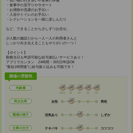
・買い物の付き添いや食事の準備
・食事中の見守りやサポート
・お掃除や洗濯のお手伝い
・入浴やトイレのお手伝い
・レクレーションを一緒に楽しんだり
など、できることから少しずつお任せ。
少人数の施設だから一人一人の利用者さんと
しっかり向き合えることもやりがいの一つ！
【ポイント】
勤務当日も申請可能な給与速払いサービスあり！
アプリでカンタン 24時間・365日申請OK
"最短1時間後"に給与振り込みも可能です！
職場の雰囲気
年齢層
20代
30
40
50
60
男女比率
女性
男性
職場の様子
活気あり
しずか
仕事の仕方
テキパキ
コツコツ