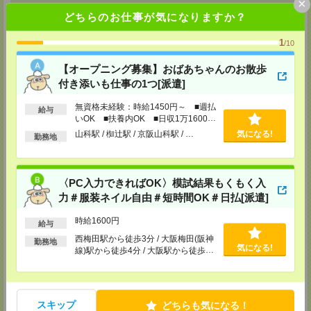
×
どちらのお仕事が気になりますか？
【MD京都支店】
〒604-8171
1
/10
京都府京都市中京区虎屋町577-2 井門烏丸姉小路ビル3F
TEL：0120514202
担当：採用担当：内田
【オープニング募集】おばあちゃんのお散歩
付き添いも仕事の1つ[派遣]
【MD大阪支店】
〒530-0001
無資格未経験：時給1450円～ ■週払
大阪府大阪市北区梅田1-11-4 大阪駅前第4ビル9F
給与
いOK ■扶養内OK ■日収1万1600円
TEL：0120514202
以上
担当：採用担当：田中
山科駅 / 椥辻駅 / 京阪山科駅 / …
気になる!
勤務地
【MD南大阪支店】
〒543-0055
大阪府大阪市天王寺区悲田院町8-22 ニッセイ天王寺ビル5F
〈PC入力できればOK〉模試結果もくもく入
TEL：0120514202
力＃服装ネイル自由＃短時間OK＃日払[派遣]
担当：採用担当：渕上
【MD神戸支店】
時給1600円
給与
〒650-0034
西梅田駅から徒歩3分 / 大阪梅田(阪神
兵庫県神戸市中央区京町69 三宮第一生命ビル11F
勤務地
気になる!
線)駅から徒歩4分 / 大阪駅から徒歩4
TEL：0120514202
分 / …
担当：採用担当：井手
【MD兵庫支店】
〒650-0034
スキップ
どちらも気になる！
兵庫県神戸市中央区京町69 三宮第一生命ビル11F