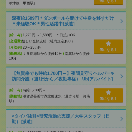
気になる！
草津線 甲西駅）
深夜給1589円＊ダンボールを開けて中身を移すだけ
＊未経験OK＊男性活躍中[派遣]
[給 与]
1,271円 ～1,589円 ＊日払いOK
[交通費]
嬉しい全額支給（社内規定あり）
[月収例]
20～25万円
気になる！
[勤務地]
ＪＲ長瀬駅から徒歩15分
/
南巽駅から徒歩
10分
【無資格でも時給1,780円～】夜間見守りヘルパー✨
訪問介護（週1日から／夜勤専従） /Jb[アルバイト]
[給 与]
時給1,780円～
[勤務地]
滋賀県長浜市湖北町速水（最寄り駅：河毛
気になる！
駅）
<タイパ抜群>研究活動の支援／大学スタッフ（日
勤）[派遣]