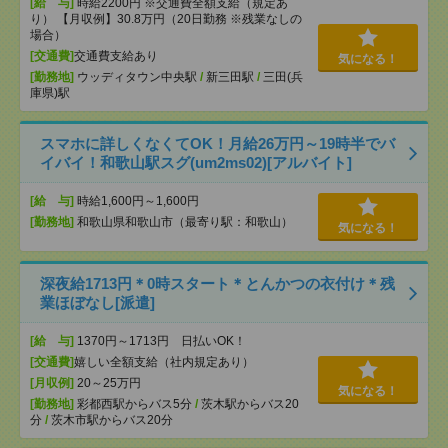
[給 与]
時給2200円 ※交通費全額支給（規定あ
り） 【月収例】30.8万円（20日勤務 ※残業なしの
場合）
[交通費]
交通費支給あり
気になる！
[勤務地]
ウッディタウン中央駅
/
新三田駅
/
三田(兵
庫県)駅
スマホに詳しくなくてOK！月給26万円～19時半でバ
イバイ！和歌山駅スグ(um2ms02)[アルバイト]
[給 与]
時給1,600円～1,600円
[勤務地]
和歌山県和歌山市（最寄り駅：和歌山）
気になる！
深夜給1713円＊0時スタート＊とんかつの衣付け＊残
業ほぼなし[派遣]
[給 与]
1370円～1713円 日払いOK！
[交通費]
嬉しい全額支給（社内規定あり）
[月収例]
20～25万円
気になる！
[勤務地]
彩都西駅からバス5分
/
茨木駅からバス20
分
/
茨木市駅からバス20分