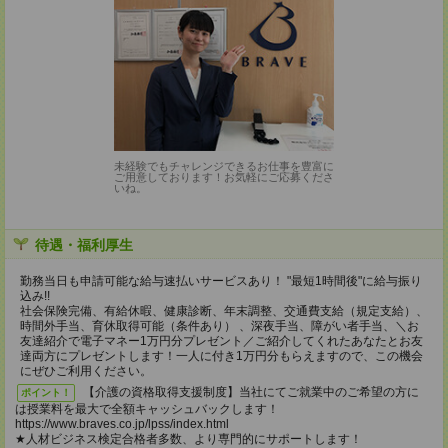
未経験でもチャレンジできるお仕事を豊富に
ご用意しております！お気軽にご応募くださ
いね。
待遇・福利厚生
勤務当日も申請可能な給与速払いサービスあり！ "最短1時間後"に給与振り
込み!!
社会保険完備、有給休暇、健康診断、年末調整、交通費支給（規定支給）、
時間外手当、育休取得可能（条件あり） 、深夜手当、障がい者手当、＼お
友達紹介で電子マネー1万円分プレゼント／ご紹介してくれたあなたとお友
達両方にプレゼントします！一人に付き1万円分もらえますので、この機会
にぜひご利用ください。
【介護の資格取得支援制度】当社にてご就業中のご希望の方に
ポイント！
は授業料を最大で全額キャッシュバックします！
https://www.braves.co.jp/lpss/index.html
★人材ビジネス検定合格者多数、より専門的にサポートします！