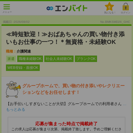
0
メニュー
気になる！
ログイン
掲載日 :2026
/
08
/
02
No.BMKSMD26_GHC
≪時短歓迎！≫おばあちゃんの買い物付き添
いもお仕事の一つ！＊無資格・未経験OK
職種：
介護関連
派遣
職種未経験OK
社会人未経験OK
ブランクOK
WEB登録・面接OK
グループホームで、買い物の付き添いやレクリエー
ションなどをお任せします！
【お手伝いしすぎないことが大切】グループホームでの利用者さん
...
もっとみる
応募が集まった時点で掲載終了
この求人は応募が集まり次第、掲載終了致します。予めご理解くださ