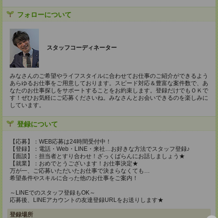
フォローについて
スタッフコーディネーター
みなさんのご希望やライフスタイルに合わせてお仕事のご紹介ができるよう
あらゆるお仕事をご用意しております。スピード対応＆豊富な案件数で、あ
なたのお仕事探しをサポートすることをお約束します。登録だけでもＯＫで
す！ぜひお気軽にご応募くださいね。みなさんとお会いできるのを楽しみに
しています。
登録について
【応募】：WEB応募は24時間受付中！
【登録】：電話・Web・LINE・来社…お好きな方法でスタッフ登録♪
【面談】：担当者とすり合わせ！ざっくばらんにお話しましょう★
【就業】：おめでとうございます！お仕事決定★
万が一、ご応募いただいたお仕事で決まらなくても…
希望条件やスキルに合った他のお仕事をご案内！
～LINEでのスタッフ登録もOK～
応募後、LINEアカウントの友達登録URLをお送りします★
登録場所